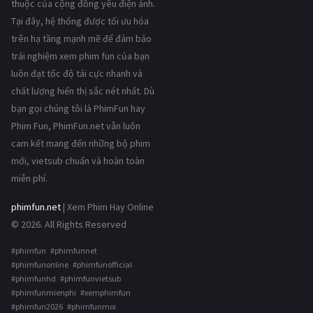
thuộc của cộng đồng yêu điện ảnh.
Tại đây, hệ thống được tối ưu hóa
trên hạ tầng mạnh mẽ để đảm bảo
trải nghiệm xem phim fun của bạn
luôn đạt tốc độ tải cực nhanh và
chất lượng hiển thị sắc nét nhất. Dù
bạn gọi chúng tôi là PhimFun hay
Phim Fun, PhimFun.net vẫn luôn
cam kết mang đến những bộ phim
mới, vietsub chuẩn và hoàn toàn
miễn phí.
phimfun.net
| Xem Phim Hay Online
© 2026. All Rights Reserved
#phimfun #phimfunnet
#phimfunonline #phimfunofficial
#phimfunhd #phimfunvietsub
#phimfunmienphi #xemphimfun
#phimfun2026 #phimfunmoi