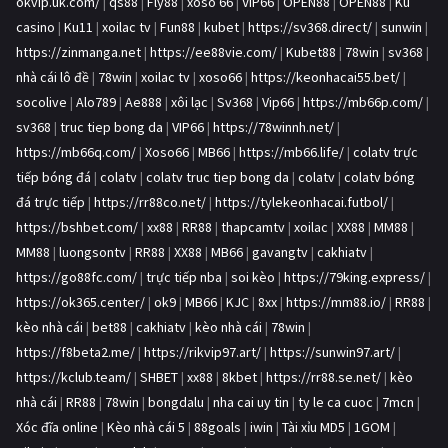
okvip.uk.com/
|
qs88
|
Fly88
|
xoso 66
|
VIP66
|
OPEN88
|
OPEN88
|
Ku
casino
|
Ku11
|
xoilac tv
|
Fun88
|
kubet
|
https://sv368.direct/
|
sunwin
|
https://zinmanga.net
|
https://ee88vie.com/
|
Kubet88
|
78win
|
sv368
|
nhà cái lô đề
|
78win
|
xoilac tv
|
xoso66
|
https://keonhacai55.bet/
|
socolive
|
Alo789
|
Ae888
|
xôi lạc
|
Sv368
|
Vip66
|
https://mb66p.com/
|
sv368
|
truc tiep bong da
|
VIP66
|
https://78winnh.net/
|
https://mb66q.com/
|
Xoso66
|
MB66
|
https://mb66.life/
|
colatv trực
tiếp bóng đá
|
colatv
|
colatv truc tiep bong da
|
colatv
|
colatv bóng
đá trực tiếp
|
https://rr88co.net/
|
https://tylekeonhacai.futbol/
|
https://bshbet.com/
|
xx88
|
RR88
|
thapcamtv
|
xoilac
|
XX88
|
MM88
|
MM88
|
luongsontv
|
RR88
|
XX88
|
MB66
|
gavangtv
|
cakhiatv
|
https://go88fc.com/
|
trực tiếp nba
|
soi kèo
|
https://79king.express/
|
https://ok365.center/
|
ok9
|
MB66
|
KJC
|
8xx
|
https://mm88.io/
|
RR88
|
kèo nhà cái
|
bet88
|
cakhiatv
|
kèo nhà cái
|
78win
|
https://f8beta2.me/
|
https://rikvip97.art/
|
https://sunwin97.art/
|
https://kclub.team/
|
SHBET
|
xx88
|
8kbet
|
https://rr88.se.net/
|
kèo
nhà cái
|
RR88
|
78win
|
bongdalu
|
nha cai uy tin
|
ty le ca cuoc
|
7mcn
|
Xóc đĩa online
|
Kèo nhà cái 5
|
88goals
|
iwin
|
Tài xỉu MD5
|
1GOM
|