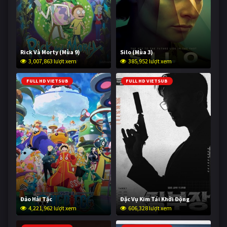
Rick Và Morty (Mùa 9)
Silo (Mùa 3)
3,007,863 lượt xem
385,952 lượt xem
FULL HD VIETSUB
FULL HD VIETSUB
Đảo Hải Tặc
Đặc Vụ Kim Tái Khởi Động
4,221,962 lượt xem
606,328 lượt xem