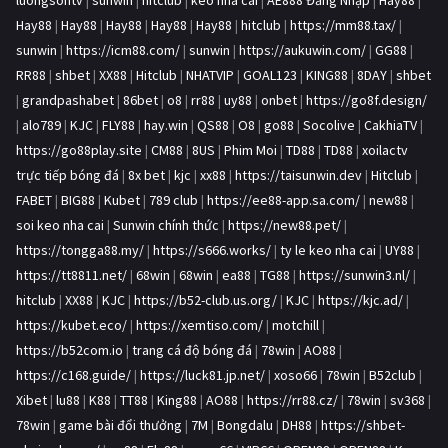
Hay88
|
Hay88
|
Hay88
|
Hay88
|
Hay88
|
hitclub
|
https://mm88.tax/
|
sunwin
|
https://icm88.com/
|
sunwin
|
https://aukuwin.com/
|
GG88
|
RR88
|
shbet
|
XX88
|
Hitclub
|
NHATVIP
|
GOAL123
|
KING88
|
8DAY
|
shbet
|
grandpashabet
|
86bet
|
o8
|
rr88
|
uy88
|
onbet
|
https://go8f.design/
|
alo789
|
KJC
|
FLY88
|
hay.win
|
QS88
|
O8
|
go88
|
Socolive
|
CakhiaTV
|
https://go88play.site
|
CM88
|
8US
|
Phim Moi
|
TD88
|
TD88
|
xoilactv
trực tiếp bóng đá
|
8x bet
|
kjc
|
xx88
|
https://taisunwin.dev
|
Hitclub
|
FABET
|
BIG88
|
Kubet
|
789 club
|
https://ee88-app.sa.com/
|
new88
|
soi keo nha cai
|
Sunwin chính thức
|
https://new88.pet/
|
https://tongga88.my/
|
https://s666.works/
|
ty le keo nha cai
|
UY88
|
https://tt8811.net/
|
68win
|
68win
|
ea88
|
TG88
|
https://sunwin3.nl/
|
hitclub
|
XX88
|
KJC
|
https://b52-club.us.org/
|
KJC
|
https://kjc.ad/
|
https://kubet.eco/
|
https://xemtiso.com/
|
motchill
|
https://b52com.io
|
trang cá độ bóng đá
|
78win
|
AO88
|
https://c168.guide/
|
https://luck81.jp.net/
|
xoso66
|
78win
|
B52club
|
Xibet
|
lu88
|
K88
|
TT88
|
King88
|
AO88
|
https://rr88.cz/
|
78win
|
sv368
|
78win
|
game bài đổi thưởng
|
7M
|
Bongdalu
|
DH88
|
https://shbet-