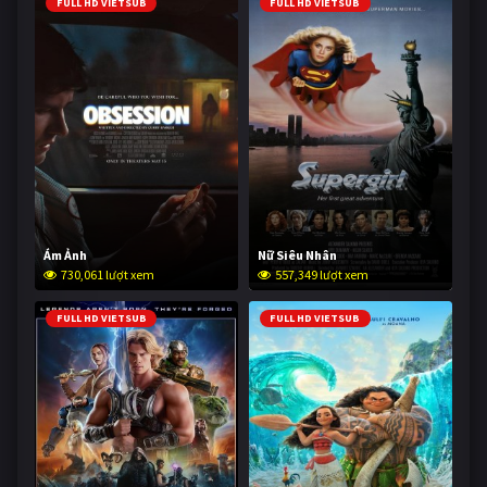
FULL HD VIETSUB
FULL HD VIETSUB
Ám Ảnh
Nữ Siêu Nhân
730,061 lượt xem
557,349 lượt xem
FULL HD VIETSUB
FULL HD VIETSUB