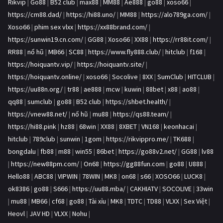
Rikvip
|
Go88
|
B52 club
|
max88
|
MM88
|
Ae888
|
go88
|
xoso66
|
https://cm88.dad/
|
https://hi88.uno/
|
MM88
|
https://alo789ga.com/
|
Xoso66
|
phim sex vlxx
|
https://xx88brand.com/
|
https://sunwin19.cn.com/
|
GG88
|
Xoso66
|
XX88
|
https://rr88it.com/
|
RR88
|
nổ hũ
|
MB66
|
SC88
|
https://www.fly888.club/
|
hitclub
|
f168
|
https://hoiquantv.vip/
|
https://hoiquantv.site/
|
https://hoiquantv.online/
|
xoso66
|
Socolive
|
8XX
|
SumClub
|
HITCLUB
|
https://uu88n.org/
|
tr88
|
ae888
|
mcw
|
kuwin
|
88bet
|
x88
|
ao88
|
qq88
|
sumclub
|
go88
|
B52 club
|
https://shbet.health/
|
https://vnew88.net/
|
nổ hũ
|
mu88
|
https://qs88.team/
|
https://hi88.pink
|
hz88
|
68win
|
XX88
|
8XBET
|
VN168
|
keonhacai
|
hitclub
|
789club
|
sunwin
|
1gom
|
https://rikvippro.me/
|
TK688
|
bongdalu
|
fb88
|
m88
|
win55
|
86bet
|
https://go88v2.net/
|
GG88
|
lv88
|
https://new88pm.com/
|
On68
|
https://gg88fun.com
|
go88
|
U888
|
Hello88
|
ABC88
|
VIPWIN
|
78WIN
|
MK8
|
on68
|
s66
|
XOSO66
|
LUCK8
|
ok8386
|
go88
|
S666
|
https://uu88.mba/
|
CAKHIATV
|
SOCOLIVE
|
33win
|
mu88
|
MB66
|
cf68
|
go88
|
Tài xỉu
|
MK8
|
TDTC
|
TD88
|
VLXX
|
Sex Việt
|
Heovl
|
JAV HD
|
VLXX
|
Nohu
|