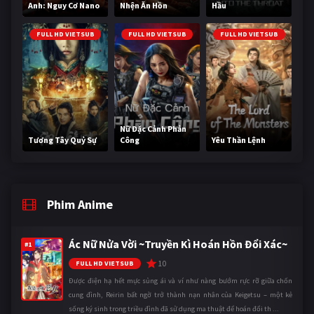
Anh: Nguy Cơ Nano
Nhện Ăn Hồn
Hầu
FULL HD VIETSUB
FULL HD VIETSUB
FULL HD VIETSUB
Nữ Đặc Cảnh Phản
Tương Tây Quỷ Sự
Công
Yêu Thần Lệnh
Phim Anime
Ác Nữ Nửa Vời ~Truyền Kì Hoán Hồn Đổi Xác~
#1
10
FULL HD VIETSUB
Được điện hạ hết mực sủng ái và ví như nàng bướm rực rỡ giữa chốn
cung đình, Reirin bất ngờ trở thành nạn nhân của Keigetsu – một kẻ
sống ký sinh trong triều đình đã sử dụng ma thuật để hoán đổi th ...