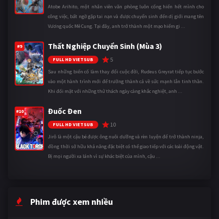
Atobe Arihito, một nhân viên văn phòng luôn cống hiến hết mình cho
công việc, bất ngờ gặp tai nạn và được chuyển sinh đến dị giới mang tên
Vương quốc Mê Cung. Tại đây, anh trở thành một mạo hiểm gi ...
Thất Nghiệp Chuyển Sinh (Mùa 3)
#9
5
FULL HD VIETSUB
Sau những biến cố làm thay đổi cuộc đời, Rudeus Greyrat tiếp tục bước
vào một hành trình mới để trưởng thành cả về sức mạnh lẫn tinh thần.
Khi đối mặt với những thử thách ngày càng khắc nghiệt, anh ...
Đuốc Đen
#10
10
FULL HD VIETSUB
Jirô là một cậu bé được ông nuôi dưỡng và rèn luyện để trở thành ninja,
đồng thời sở hữu khả năng đặc biệt có thể giao tiếp với các loài động vật.
Bị mọi người xa lánh vì sự khác biệt của mình, cậu ...
Phim được xem nhiều