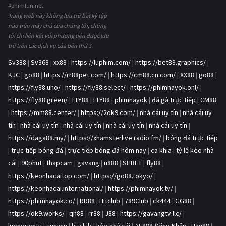
#phimfun.net
Trang web này không lưu trữ bất kỳ tệp
nào trên máy chủ của chúng tôi, chúng
tôi chỉ liên kết với phương tiện được lưu
trữ trên các dịch vụ của bên thứ 3.
Sv388
|
Sv368
|
xx88
|
https://luphim.com/
|
https://bet88.graphics/
|
KJC
|
go88
|
https://rr88pet.com/
|
https://cm88.cn.com/
|
XX88
|
go88
|
https://fly88.uno/
|
https://fly88.select/
|
https://phimhayok.onl/
|
https://fly88.green/
|
FLY88
|
FLY88
|
phimhayok
|
đá gà trực tiếp
|
CM88
|
https://mm88.center/
|
https://2ok9.com/
|
nhà cái uy tín
|
nhà cái uy
tín
|
nhà cái uy tín
|
nhà cái uy tín
|
nhà cái uy tín
|
nhà cái uy tín
|
https://daga88.my/
|
https://xhamsterlive.radio.fm/
|
bóng đá trực tiếp
|
trực tiếp bóng đá
|
trực tiếp bóng đá hôm nay
|
ca khia
|
tỷ lệ kèo nhà
cái
|
90phut
|
thapcam
|
gavang
|
u888
|
SHBET
|
fly88
|
https://keonhacaitop.com/
|
https://go88.tokyo/
|
https://keonhacai.international/
|
https://phimhayok.tv/
|
https://phimhayok.co/
|
RR88
|
Hitclub
|
789Club
|
ck444
|
GG88
|
https://ok9.works/
|
qh88
|
rr88
|
J88
|
https://gavangtv.llc/
|
luongsontv
|
sunwin
|
hitclub
|
kèo nhà cái
|
AE888 Đăng Nhập
|
Hay88
|