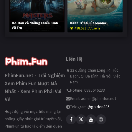
He-Man Và Những Chiến Binh
Hành Trình Của Moana
Vũ Trụ
498,581 lượt xem
248,052 lượt xem
Liên Hệ
22 đường Châu Long, P. Trúc
PhimFun.net - Trải Nghiệm
Bạch, Q. Ba Đình, Hà Nội, Việt
Nam
Xem Phim Fun Mượt Mà
Hotline: 0985646233
Nhất - Xem Phim Phải Vui
Vẻ
Email:
admin@phimfun.net
Telegram:
@golden885
Hoạt động với mục tiêu mang lại
những giây phút giải trí tuyệt vời,
PhimFun tự hào là điểm đến quen