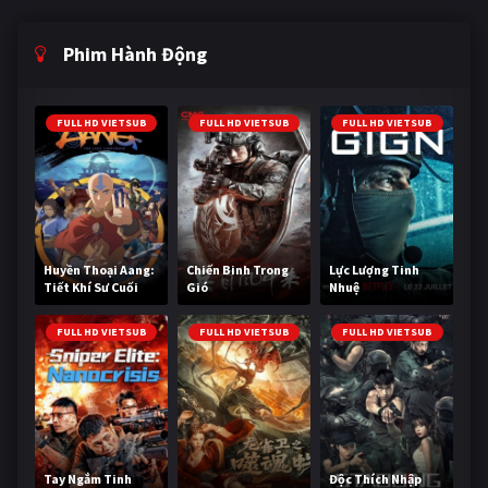
Phim Hành Động
FULL HD VIETSUB
FULL HD VIETSUB
FULL HD VIETSUB
Huyền Thoại Aang:
Chiến Binh Trong
Lực Lượng Tinh
Tiết Khí Sư Cuối
Gió
Nhuệ
Cùng
FULL HD VIETSUB
FULL HD VIETSUB
FULL HD VIETSUB
Tay Ngắm Tinh
Độc Thích Nhập