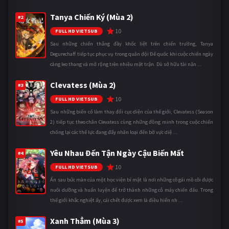
Tanya Chiến Ký (Mùa 2)
#2
10
FULL HD VIETSUB
Sau những chiến thắng đầy khốc liệt trên chiến trường, Tanya
Degurechaff tiếp tục phục vụ trong quân đội Đế quốc khi cuộc chiến ngày
càng leo thang và mở rộng trên nhiều mặt trận. Dù sở hữu tài năn ...
Clevatess (Mùa 2)
#3
10
FULL HD VIETSUB
Sau những biến cố làm thay đổi cục diện của thế giới, Clevatess (Season
2) tiếp tục theo chân Clevatess cùng những đồng minh trong cuộc chiến
chống lại các thế lực đang đẩy nhân loại đến bờ vực diệ ...
Yêu Nhau Đến Tận Ngày Cậu Biến Mất
#4
10
FULL HD VIETSUB
Ẩn sau bức màn của một học viện bí mật là nơi những cô gái mồ côi được
nuôi dưỡng và huấn luyện để trở thành những cỗ máy chiến đấu. Trong
thế giới khắc nghiệt ấy, cái chết được xem là điều hiển nh ...
Xanh Thẳm (Mùa 3)
#5