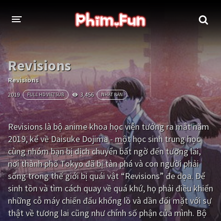
THỂ LOẠI
Revisions
Thần thoại - Cổ trang
Hành động
Revisions
2019
3,456
FULL HD VIETSUB
NHẬT BẢN
Tâm lý
Chiến tranh
Võ thuật - Kiếm hiệp
Nhạc kịch
Revisions là bộ anime khoa học viễn tưởng ra mắt năm
2019, kể về Daisuke Dojima - một học sinh trung học
Kinh dị
Tội phạm - Hình sự
cùng nhóm bạn bị dịch chuyển bất ngờ đến tương lai,
Phiêu lưu
Hài hước
nơi thành phố Tokyo đã bị tàn phá và con người phải
sống trong thế giới bị quái vật “Revisions” đe dọa. Để
Viễn tưởng
Khoa học - Tài liệu
sinh tồn và tìm cách quay về quá khứ, họ phải điều khiển
Hoạt hình
Thể thao
những cỗ máy chiến đấu khổng lồ và dần đối mặt với sự
thật về tương lai cũng như chính số phận của mình. Bộ
Tình cảm - Lãng mạn
Kỳ ảo