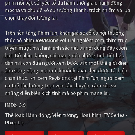
phim nổi bật với yếu tố du hành thời gian, hành động
mecha và chủ đề về sự trưởng thành, trách nhiệm và lựa
Giật gân
Gia đình
chọn thay đổi tương lai.
Bí ẩn
Lịch sử
Trên nền tảng
PhimFun
, khán giả sẽ có cơ hội thưởng
Viễn Tây
Tiểu sử
thức bộ phim
Revisions
với trải nghiệm xem phim trực
GameShow
DramaTV
tuyến mượt mà, hình ảnh sắc nét và nội dung đầy cuốn
hút. Bộ phim không chỉ mang đến những tình tiết hấp
QUỐC GIA
dẫn mà còn đưa người xem bước vào một thế giới điện
ảnh sống động, nơi mỗi khoảnh khắc đều được tái hiện
Âu - Mỹ
Trung Quốc - Hồng Kông
chân thực. Khi xem Revisions tại PhimFun, người xem
có thể tận hưởng trọn vẹn câu chuyện, cảm xúc và
Hàn Quốc
Nhật Bản
những diễn biến kịch tính mà bộ phim mang lại.
Ấn Độ
Việt Nam
IMDb:
5.9
Tổng hợp
Thể loại:
Hành động
Viễn tưởng
Hoạt hình
TV Series -
Phim bộ
CẬP NHẬT