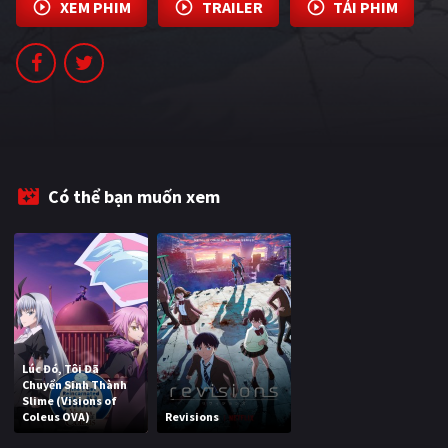
XEM PHIM
TRAILER
TẢI PHIM
PHIM MỚI
PHIM BỘ
PHIM LẺ
PHIM CHIẾU RẠP
TUYỂN TẬP PHIM
Có thể bạn muốn xem
BLOG
Lúc Đó, Tôi Đã
Chuyển Sinh Thành
Slime (Visions of
Coleus OVA)
Revisions