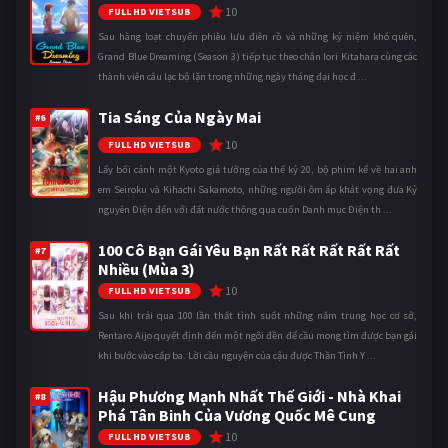
10
FULL HD VIETSUB
Sau hàng loạt chuyến phiêu lưu điên rồ và những kỷ niệm khó quên,
Grand Blue Dreaming (Season 3) tiếp tục theo chân Iori Kitahara cùng các
thành viên câu lạc bộ lặn trong những ngày tháng đại học đ ...
Tia Sáng Của Ngày Mai
#6
10
FULL HD VIETSUB
Lấy bối cảnh một Kyoto giả tưởng của thế kỷ 20, bộ phim kể về hai anh
em Seiroku và Kihachi Sakamoto, những người ôm ấp khát vọng đưa Kỷ
nguyên Điện đến với đất nước thông qua cuốn Danh mục Điện th ...
100 Cô Bạn Gái Yêu Bạn Rất Rất Rất Rất Rất
#7
Nhiều (Mùa 3)
10
FULL HD VIETSUB
Sau khi trải qua 100 lần thất tình suốt những năm trung học cơ sở,
Rentaro Aijo quyết định đến một ngôi đền để cầu mong tìm được bạn gái
khi bước vào cấp ba. Lời cầu nguyện của cậu được Thần Tình Y ...
Hậu Phương Mạnh Nhất Thế Giới - Nhà Khai
#8
Phá Tân Binh Của Vương Quốc Mê Cung
10
FULL HD VIETSUB