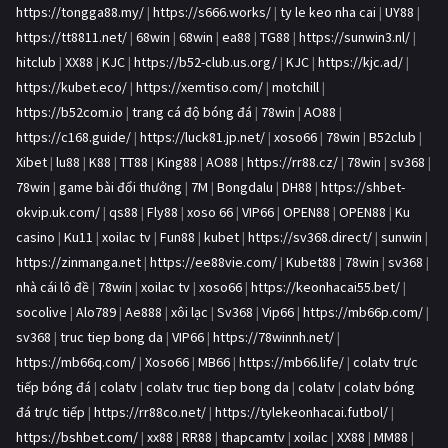
https://tongga88.my/
|
https://s666.works/
|
ty le keo nha cai
|
UY88
|
https://tt8811.net/
|
68win
|
68win
|
ea88
|
TG88
|
https://sunwin3.nl/
|
hitclub
|
XX88
|
KJC
|
https://b52-club.us.org/
|
KJC
|
https://kjc.ad/
|
https://kubet.eco/
|
https://xemtiso.com/
|
motchill
|
https://b52com.io
|
trang cá độ bóng đá
|
78win
|
AO88
|
https://c168.guide/
|
https://luck81.jp.net/
|
xoso66
|
78win
|
B52club
|
Xibet
|
lu88
|
K88
|
TT88
|
King88
|
AO88
|
https://rr88.cz/
|
78win
|
sv368
|
78win
|
game bài đổi thưởng
|
7M
|
Bongdalu
|
DH88
|
https://shbet-
okvip.uk.com/
|
qs88
|
Fly88
|
xoso 66
|
VIP66
|
OPEN88
|
OPEN88
|
Ku
casino
|
Ku11
|
xoilac tv
|
Fun88
|
kubet
|
https://sv368.direct/
|
sunwin
|
https://zinmanga.net
|
https://ee88vie.com/
|
Kubet88
|
78win
|
sv368
|
nhà cái lô đề
|
78win
|
xoilac tv
|
xoso66
|
https://keonhacai55.bet/
|
socolive
|
Alo789
|
Ae888
|
xôi lạc
|
Sv368
|
Vip66
|
https://mb66p.com/
|
sv368
|
truc tiep bong da
|
VIP66
|
https://78winnh.net/
|
https://mb66q.com/
|
Xoso66
|
MB66
|
https://mb66.life/
|
colatv trực
tiếp bóng đá
|
colatv
|
colatv truc tiep bong da
|
colatv
|
colatv bóng
đá trực tiếp
|
https://rr88co.net/
|
https://tylekeonhacai.futbol/
|
https://bshbet.com/
|
xx88
|
RR88
|
thapcamtv
|
xoilac
|
XX88
|
MM88
|