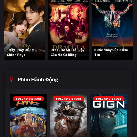
Thầy , Hãy Để Em
Dracula: Sự Trỗi Dậy
Bước Nhảy Của Niềm
Chinh Phục
Của Ma Cà Rồng
Tin
Phim Hành Động
FULL HD VIETSUB
FULL HD VIETSUB
FULL HD VIETSUB