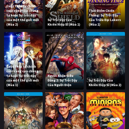
Cuộc thập tự chinh
cuối cùng của chúng
Thời Điểm Chiến
ta hoặc Sự trỗi dậy
Thắng: Sự Trỗi Dậy
của một thế giới mới
Sự Trỗi Dậy Của
Của Triều Đại Lakers
(Mùa 2)
Khiên Hiệp Sĩ (Mùa 1)
(Mùa 1)
Cuộc thập tự chinh
cuối cùng của chúng
ta hoặc Sự trỗi dậy
Người Nhện Siêu
của một thế giới mới
Đẳng 2: Sự Trỗi Dậy
Sự Trỗi Dậy Của
(Mùa 1)
Của Người Điện
Khiên Hiệp Sĩ (Mùa 2)