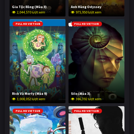
Gia Tộc Rồng (Mùa 3)
Anh Hùng Odyssey
2,044,570 lượt xem
975,950 lượt xem
FULL HD VIETSUB
FULL HD VIETSUB
Rick Và Morty (Mùa 9)
Silo (Mùa 3)
3,008,052 lượt xem
386,392 lượt xem
FULL HD VIETSUB
FULL HD VIETSUB