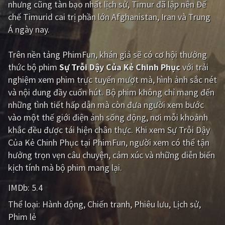
nhưng cũng tàn bạo nhất lịch sử, Timur đã lập nên Đế
chế Timurid cai trị phần lớn Afghanistan, Iran và Trung
Giật gân
Gia đình
Á ngày nay.
Bí ẩn
Lịch sử
Trên nền tảng
PhimFun
, khán giả sẽ có cơ hội thưởng
Viễn Tây
Tiểu sử
thức bộ phim
Sự Trỗi Dậy Của Kẻ Chinh Phục
với trải
GameShow
DramaTV
nghiệm xem phim trực tuyến mượt mà, hình ảnh sắc nét
và nội dung đầy cuốn hút. Bộ phim không chỉ mang đến
QUỐC GIA
những tình tiết hấp dẫn mà còn đưa người xem bước
vào một thế giới điện ảnh sống động, nơi mỗi khoảnh
Âu - Mỹ
Trung Quốc - Hồng Kông
khắc đều được tái hiện chân thực. Khi xem Sự Trỗi Dậy
Của Kẻ Chinh Phục tại PhimFun, người xem có thể tận
Hàn Quốc
Nhật Bản
hưởng trọn vẹn câu chuyện, cảm xúc và những diễn biến
Ấn Độ
Việt Nam
kịch tính mà bộ phim mang lại.
Tổng hợp
IMDb:
5.4
Thể loại:
Hành động
Chiến tranh
Phiêu lưu
Lịch sử
CẬP NHẬT
Phim lẻ