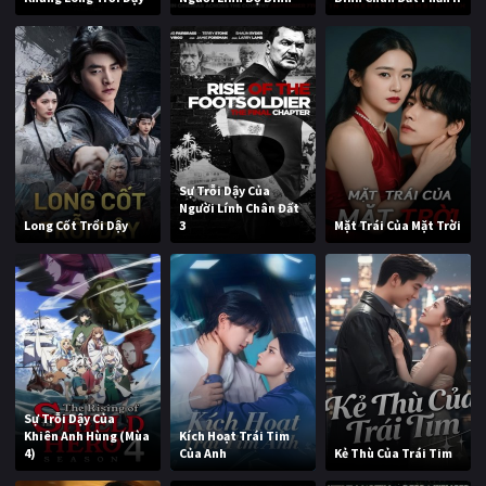
Sự Trỗi Dậy Của
Người Lính Chân Đất
Long Cốt Trổi Dậy
3
Mặt Trái Của Mặt Trời
Sự Trỗi Dậy Của
Khiên Anh Hùng (Mùa
Kích Hoạt Trái Tim
4)
Của Anh
Kẻ Thù Của Trái Tim