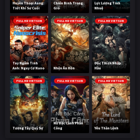
Huyền Thoại Aang:
Chiến Binh Trong
Lực Lượng Tinh
Tiết Khí Sư Cuối
Gió
Nhuệ
Cùng
FULL HD VIETSUB
FULL HD VIETSUB
FULL HD VIETSUB
Tay Ngắm Tinh
Độc Thích Nhập
Anh: Nguy Cơ Nano
Nhện Ăn Hồn
Hầu
FULL HD VIETSUB
FULL HD VIETSUB
FULL HD VIETSUB
Nữ Đặc Cảnh Phản
Tương Tây Quỷ Sự
Công
Yêu Thần Lệnh