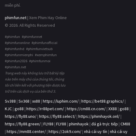
miễn phí.
phimfun.net
| Xem Phim Hay Online
© 2026. All Rights Reserved
#phimfun #phimfunnet
#phimfunonline #phimfunofficial
#phimfunhd #phimfunvietsub
#phimfunmienphi #xemphimfun
#phimfun2026 #phimfunmoi
#phimfun.net
Trang web này không lưu trữ bất kỳ tệp
nào trên máy chủ của chúng tôi, chúng
tôi chỉ liên kết với phương tiện được lưu
trữ trên các dịch vụ của bên thứ 3.
Sv388
|
Sv368
|
xx88
|
https://luphim.com/
|
https://bet88.graphics/
|
KJC
|
go88
|
https://rr88pet.com/
|
https://cm88.cn.com/
|
XX88
|
go88
|
https://fly88.uno/
|
https://fly88.select/
|
https://phimhayok.onl/
|
https://fly88.green/
|
FLY88
|
FLY88
|
phimhayok
|
đá gà trực tiếp
|
CM88
|
https://mm88.center/
|
https://2ok9.com/
|
nhà cái uy tín
|
nhà cái uy