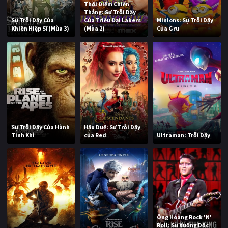
Thời Điểm Chiến
Thắng: Sự Trỗi Dậy
Sự Trỗi Dậy Của
Của Triều Đại Lakers
Minions: Sự Trỗi Dậy
Khiên Hiệp Sĩ (Mùa 3)
(Mùa 2)
Của Gru
Sự Trỗi Dậy Của Hành
Hậu Duệ: Sự Trỗi Dậy
Tinh Khỉ
của Red
Ultraman: Trỗi Dậy
Ông Hoàng Rock 'N'
Roll: Sự Xuống Dốc