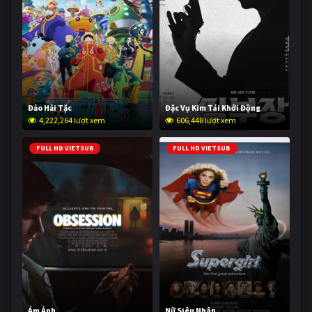
Đảo Hải Tặc
Đặc Vụ Kim Tái Khởi Động
4,222,264 lượt xem
606,448 lượt xem
FULL HD VIETSUB
FULL HD VIETSUB
Ám Ảnh
Nữ Siêu Nhân