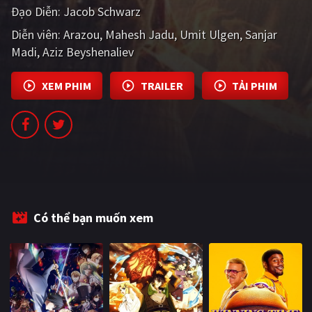
Đạo Diễn:
Jacob Schwarz
PHIM MỚI
Diễn viên:
Arazou
Mahesh Jadu
Umit Ulgen
Sanjar
PHIM BỘ
Madi
Aziz Beyshenaliev
PHIM LẺ
XEM PHIM
TRAILER
TẢI PHIM
PHIM CHIẾU RẠP
TUYỂN TẬP PHIM
BLOG
Có thể bạn muốn xem