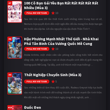
100 Cô Bạn Gái Yêu Bạn Rất Rất Rất Rất Rất
#7
Nhiều (Mùa 3)
10
FULL HD VIETSUB
Sau khi trải qua 100 lần thất tình suốt những năm trung học cơ sở,
Rentaro Aijo quyết định đến một ngôi đền để cầu mong tìm được bạn gái
khi bước vào cấp ba. Lời cầu nguyện của cậu được Thần Tình Y ...
Hậu Phương Mạnh Nhất Thế Giới - Nhà Khai
#8
Phá Tân Binh Của Vương Quốc Mê Cung
10
FULL HD VIETSUB
Atobe Arihito, một nhân viên văn phòng luôn cống hiến hết mình cho
công việc, bất ngờ gặp tai nạn và được chuyển sinh đến dị giới mang tên
Vương quốc Mê Cung. Tại đây, anh trở thành một mạo hiểm gi ...
Thất Nghiệp Chuyển Sinh (Mùa 3)
#9
5
FULL HD VIETSUB
Sau những biến cố làm thay đổi cuộc đời, Rudeus Greyrat tiếp tục bước
vào một hành trình mới để trưởng thành cả về sức mạnh lẫn tinh thần.
Khi đối mặt với những thử thách ngày càng khắc nghiệt, anh ...
Đuốc Đen
#10