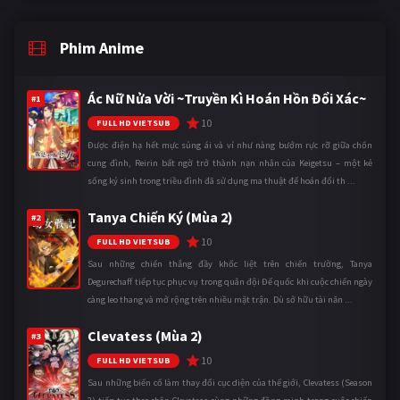
Phim Anime
Ác Nữ Nửa Vời ~Truyền Kì Hoán Hồn Đổi Xác~
#1
10
FULL HD VIETSUB
Được điện hạ hết mực sủng ái và ví như nàng bướm rực rỡ giữa chốn
cung đình, Reirin bất ngờ trở thành nạn nhân của Keigetsu – một kẻ
sống ký sinh trong triều đình đã sử dụng ma thuật để hoán đổi th ...
Tanya Chiến Ký (Mùa 2)
#2
10
FULL HD VIETSUB
Sau những chiến thắng đầy khốc liệt trên chiến trường, Tanya
Degurechaff tiếp tục phục vụ trong quân đội Đế quốc khi cuộc chiến ngày
càng leo thang và mở rộng trên nhiều mặt trận. Dù sở hữu tài năn ...
Clevatess (Mùa 2)
#3
10
FULL HD VIETSUB
Sau những biến cố làm thay đổi cục diện của thế giới, Clevatess (Season