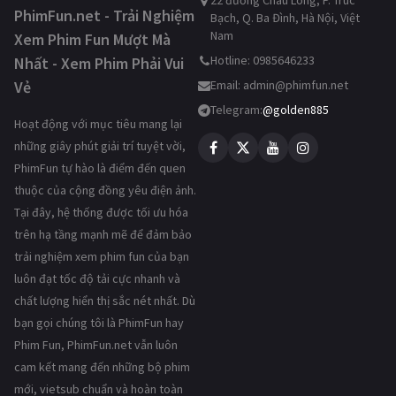
22 đường Châu Long, P. Trúc
PhimFun.net - Trải Nghiệm
Bạch, Q. Ba Đình, Hà Nội, Việt
Nam
Xem Phim Fun Mượt Mà
Hotline: 0985646233
Nhất - Xem Phim Phải Vui
Vẻ
Email:
admin@phimfun.net
Telegram:
@golden885
Hoạt động với mục tiêu mang lại
những giây phút giải trí tuyệt vời,
PhimFun tự hào là điểm đến quen
thuộc của cộng đồng yêu điện ảnh.
Tại đây, hệ thống được tối ưu hóa
trên hạ tầng mạnh mẽ để đảm bảo
trải nghiệm xem phim fun của bạn
luôn đạt tốc độ tải cực nhanh và
chất lượng hiển thị sắc nét nhất. Dù
bạn gọi chúng tôi là PhimFun hay
Phim Fun, PhimFun.net vẫn luôn
cam kết mang đến những bộ phim
mới, vietsub chuẩn và hoàn toàn