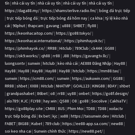
tín
|
nhà cái uy tín
|
nhà cái uy tín
|
nhà cái uy tín
|
nhà cái uy tín
|
https://daga88.my/
|
https://xhamsterlive.radio.fm/
|
bóng đá trực tiếp
|
trực tiếp bóng đá
|
trực tiếp bóng đá hôm nay
|
ca khia
|
tỷ lệ kèo nhà
cái
|
90phut
|
thapcam
|
gavang
|
u888
|
SHBET
|
fly88
|
https://keonhacaitop.com/
|
https://go88.tokyo/
|
https://keonhacai.international/
|
https://phimhayok.tv/
|
https://phimhayok.co/
|
RR88
|
Hitclub
|
789Club
|
ck444
|
GG88
|
https://ok9.works/
|
qh88
|
rr88
|
J88
|
https://gavangtv.llc/
|
luongsontv
|
sunwin
|
hitclub
|
kèo nhà cái
|
AE888 Đăng Nhập
|
Hay88
|
Hay88
|
Hay88
|
Hay88
|
Hay88
|
Hay88
|
hitclub
|
https://mm88.tax/
|
sunwin
|
https://icm88.com/
|
sunwin
|
https://aukuwin.com/
|
GG88
|
RR88
|
shbet
|
XX88
|
Hitclub
|
NHATVIP
|
GOAL123
|
KING88
|
8DAY
|
shbet
|
grandpashabet
|
86bet
|
o8
|
rr88
|
uy88
|
onbet
|
https://go8f.design/
|
alo789
|
KJC
|
FLY88
|
hay.win
|
QS88
|
O8
|
go88
|
Socolive
|
CakhiaTV
|
https://go88play.site
|
CM88
|
8US
|
Phim Moi
|
TD88
|
TD88
|
xoilactv
trực tiếp bóng đá
|
8x bet
|
kjc
|
xx88
|
https://taisunwin.dev
|
Hitclub
|
FABET
|
BIG88
|
Kubet
|
789 club
|
https://ee88-app.sa.com/
|
new88
|
soi keo nha cai
|
Sunwin chính thức
|
https://new88.pet/
|