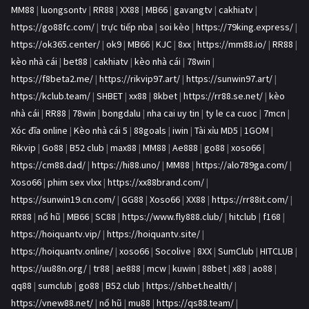
MM88
|
luongsontv
|
RR88
|
XX88
|
MB66
|
gavangtv
|
cakhiatv
|
https://go88fc.com/
|
trực tiếp nba
|
soi kèo
|
https://79king.express/
|
https://ok365.center/
|
ok9
|
MB66
|
KJC
|
8xx
|
https://mm88.io/
|
RR88
|
kèo nhà cái
|
bet88
|
cakhiatv
|
kèo nhà cái
|
78win
|
https://f8beta2.me/
|
https://rikvip97.art/
|
https://sunwin97.art/
|
https://kclub.team/
|
SHBET
|
xx88
|
8kbet
|
https://rr88.se.net/
|
kèo
nhà cái
|
RR88
|
78win
|
bongdalu
|
nha cai uy tin
|
ty le ca cuoc
|
7mcn
|
Xóc đĩa online
|
Kèo nhà cái 5
|
88goals
|
iwin
|
Tài xỉu MD5
|
1GOM
|
Rikvip
|
Go88
|
B52 club
|
max88
|
MM88
|
Ae888
|
go88
|
xoso66
|
https://cm88.dad/
|
https://hi88.uno/
|
MM88
|
https://alo789ga.com/
|
Xoso66
|
phim sex vlxx
|
https://xx88brand.com/
|
https://sunwin19.cn.com/
|
GG88
|
Xoso66
|
XX88
|
https://rr88it.com/
|
RR88
|
nổ hũ
|
MB66
|
SC88
|
https://www.fly888.club/
|
hitclub
|
f168
|
https://hoiquantv.vip/
|
https://hoiquantv.site/
|
https://hoiquantv.online/
|
xoso66
|
Socolive
|
8XX
|
SumClub
|
HITCLUB
|
https://uu88n.org/
|
tr88
|
ae888
|
mcw
|
kuwin
|
88bet
|
x88
|
ao88
|
qq88
|
sumclub
|
go88
|
B52 club
|
https://shbet.health/
|
https://vnew88.net/
|
nổ hũ
|
mu88
|
https://qs88.team/
|