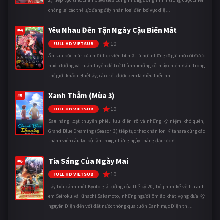
2) tiếp tục theo chân Clevatess cùng những đồng minh trong cuộc chiến
chống lại các thế lực đang đẩy nhân loại đến bờ vực diệ ...
Yêu Nhau Đến Tận Ngày Cậu Biến Mất
#4
10
FULL HD VIETSUB
Ẩn sau bức màn của một học viện bí mật là nơi những cô gái mồ côi được
nuôi dưỡng và huấn luyện để trở thành những cỗ máy chiến đấu. Trong
thế giới khắc nghiệt ấy, cái chết được xem là điều hiển nh ...
Xanh Thẳm (Mùa 3)
#5
10
FULL HD VIETSUB
Sau hàng loạt chuyến phiêu lưu điên rồ và những kỷ niệm khó quên,
Grand Blue Dreaming (Season 3) tiếp tục theo chân Iori Kitahara cùng các
thành viên câu lạc bộ lặn trong những ngày tháng đại học đ ...
Tia Sáng Của Ngày Mai
#6
10
FULL HD VIETSUB
Lấy bối cảnh một Kyoto giả tưởng của thế kỷ 20, bộ phim kể về hai anh
em Seiroku và Kihachi Sakamoto, những người ôm ấp khát vọng đưa Kỷ
nguyên Điện đến với đất nước thông qua cuốn Danh mục Điện th ...