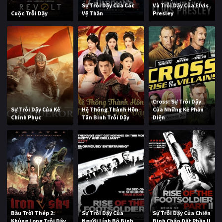
Sự Trỗi Dậy Của Các
Và Trỗi Dậy Của Elvis
Cuộc Trỗi Dậy
Vệ Thần
Presley
Cross: Sự Trỗi Dậy
Sự Trỗi Dậy Của Kẻ
Hệ Thống Thành Hôn
Của Những Kẻ Phản
Chinh Phục
Tân Binh Trỗi Dậy
Diện
Bầu Trời Thép 2:
Sự Trỗi Dậy Của
Sự Trỗi Dậy Của Chiến
Khủng Long Trỗi Dậy
Người Lính Bộ Binh
Binh Chân Đất Phần II