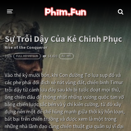
THỂ LOẠI
Sự Trỗi Dậy Của Kẻ Chinh Phục
Thần thoại - Cổ trang
Hành động
Rise of the Conqueror
2026
14,420
FULL HD VIETSUB
ÂU - MỸ
Tâm lý
Chiến tranh
Võ thuật - Kiếm hiệp
Nhạc kịch
Vào thế kỷ mười bốn, khi Con đường Tơ lụa sụp đổ và
các phe phái đối địch xé nát vùng đất, chiến binh Timur
Kinh dị
Tội phạm - Hình sự
trỗi dậy từ cảnh lưu đày sau khi bị tước đoạt mọi thứ,
Phiêu lưu
Hài hước
ông chiến đấu để thống nhất những vương quốc tan vỡ
bằng chiến lược sắc bén và ý chí kiên cường, từ đó xây
Viễn tưởng
Khoa học - Tài liệu
dựng nên một đế chế hùng mạnh giữa thời kỳ hỗn loạn,
Hoạt hình
Thể thao
bất bại trên chiến trường và được xem là một trong
những nhà lãnh đạo cùng chiến thuật gia quân sự vĩ đại
Tình cảm - Lãng mạn
Kỳ ảo