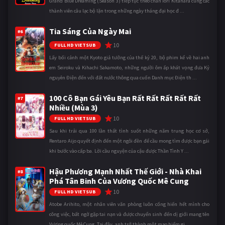
Grand Blue Dreaming (Season 3) tiếp tục theo chân Iori Kitahara cùng các
thành viên câu lạc bộ lặn trong những ngày tháng đại học đ ...
Tia Sáng Của Ngày Mai
#6
10
FULL HD VIETSUB
Lấy bối cảnh một Kyoto giả tưởng của thế kỷ 20, bộ phim kể về hai anh
em Seiroku và Kihachi Sakamoto, những người ôm ấp khát vọng đưa Kỷ
nguyên Điện đến với đất nước thông qua cuốn Danh mục Điện th ...
100 Cô Bạn Gái Yêu Bạn Rất Rất Rất Rất Rất
#7
Nhiều (Mùa 3)
10
FULL HD VIETSUB
Sau khi trải qua 100 lần thất tình suốt những năm trung học cơ sở,
Rentaro Aijo quyết định đến một ngôi đền để cầu mong tìm được bạn gái
khi bước vào cấp ba. Lời cầu nguyện của cậu được Thần Tình Y ...
Hậu Phương Mạnh Nhất Thế Giới - Nhà Khai
#8
Phá Tân Binh Của Vương Quốc Mê Cung
10
FULL HD VIETSUB
Atobe Arihito, một nhân viên văn phòng luôn cống hiến hết mình cho
công việc, bất ngờ gặp tai nạn và được chuyển sinh đến dị giới mang tên
Vương quốc Mê Cung. Tại đây, anh trở thành một mạo hiểm gi ...