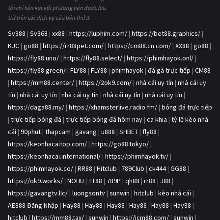
tôi chỉ liên kết với phương tiện được lưu
trữ trên các dịch vụ của bên thứ 3.
Sv388
|
Sv368
|
xx88
|
https://luphim.com/
|
https://bet88.graphics/
|
KJC
|
go88
|
https://rr88pet.com/
|
https://cm88.cn.com/
|
XX88
|
go88
|
https://fly88.uno/
|
https://fly88.select/
|
https://phimhayok.onl/
|
https://fly88.green/
|
FLY88
|
FLY88
|
phimhayok
|
đá gà trực tiếp
|
CM88
|
https://mm88.center/
|
https://2ok9.com/
|
nhà cái uy tín
|
nhà cái uy
tín
|
nhà cái uy tín
|
nhà cái uy tín
|
nhà cái uy tín
|
nhà cái uy tín
|
https://daga88.my/
|
https://xhamsterlive.radio.fm/
|
bóng đá trực tiếp
|
trực tiếp bóng đá
|
trực tiếp bóng đá hôm nay
|
ca khia
|
tỷ lệ kèo nhà
cái
|
90phut
|
thapcam
|
gavang
|
u888
|
SHBET
|
fly88
|
https://keonhacaitop.com/
|
https://go88.tokyo/
|
https://keonhacai.international/
|
https://phimhayok.tv/
|
https://phimhayok.co/
|
RR88
|
Hitclub
|
789Club
|
ck444
|
GG88
|
https://ok9.works/
|
NOHU
|
TT88
|
789P
|
qh88
|
rr88
|
J88
|
https://gavangtv.llc/
|
luongsontv
|
sunwin
|
hitclub
|
kèo nhà cái
|
AE888 Đăng Nhập
|
Hay88
|
Hay88
|
Hay88
|
Hay88
|
Hay88
|
Hay88
|
hitclub
|
https://mm88.tax/
|
sunwin
|
https://icm88.com/
|
sunwin
|