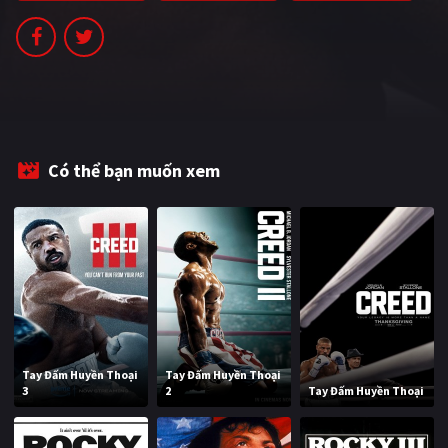
PHIM MỚI
PHIM BỘ
PHIM LẺ
PHIM CHIẾU RẠP
Có thể bạn muốn xem
TUYỂN TẬP PHIM
BLOG
Tay Đấm Huyền Thoại
Tay Đấm Huyền Thoại
3
2
Tay Đấm Huyền Thoại