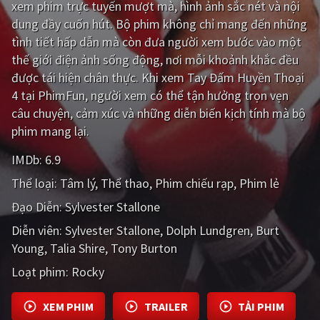
xem phim trực tuyến mượt mà, hình ảnh sắc nét và nội
dung đầy cuốn hút. Bộ phim không chỉ mang đến những
Giật gân
Gia đình
tình tiết hấp dẫn mà còn đưa người xem bước vào một
Bí ẩn
Lịch sử
thế giới điện ảnh sống động, nơi mỗi khoảnh khắc đều
được tái hiện chân thực. Khi xem Tay Đấm Huyền Thoại
Viễn Tây
Tiểu sử
4 tại PhimFun, người xem có thể tận hưởng trọn vẹn
GameShow
DramaTV
câu chuyện, cảm xúc và những diễn biến kịch tính mà bộ
phim mang lại.
QUỐC GIA
IMDb:
6.9
Âu - Mỹ
Trung Quốc - Hồng Kông
Thể loại:
Tâm lý
Thể thao
Phim chiếu rạp
Phim lẻ
Đạo Diễn:
Sylvester Stallone
Hàn Quốc
Nhật Bản
Diễn viên:
Sylvester Stallone
Dolph Lundgren
Burt
Ấn Độ
Việt Nam
Young
Talia Shire
Tony Burton
Tổng hợp
Loạt phim:
Rocky
CẬP NHẬT
XEM PHIM
TRAILER
TẢI PHIM