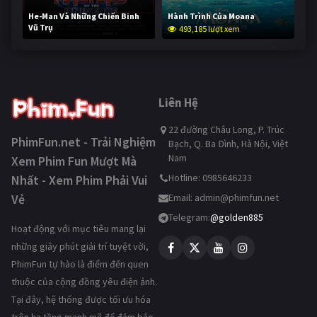
He-Man Và Những Chiến Binh
Hành Trình Của Moana
Vũ Trụ
493,185 lượt xem
242,114 lượt xem
Liên Hệ
22 đường Châu Long, P. Trúc
PhimFun.net - Trải Nghiệm
Bạch, Q. Ba Đình, Hà Nội, Việt
Nam
Xem Phim Fun Mượt Mà
Hotline: 0985646233
Nhất - Xem Phim Phải Vui
Vẻ
Email:
admin@phimfun.net
Telegram:
@golden885
Hoạt động với mục tiêu mang lại
những giây phút giải trí tuyệt vời,
PhimFun tự hào là điểm đến quen
thuộc của cộng đồng yêu điện ảnh.
Tại đây, hệ thống được tối ưu hóa