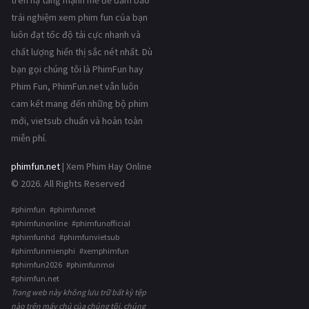
trên hạ tầng mạnh mẽ để đảm bảo
trải nghiệm xem phim fun của bạn
luôn đạt tốc độ tải cực nhanh và
chất lượng hiển thị sắc nét nhất. Dù
bạn gọi chúng tôi là PhimFun hay
Phim Fun, PhimFun.net vẫn luôn
cam kết mang đến những bộ phim
mới, vietsub chuẩn và hoàn toàn
miễn phí.
phimfun.net
| Xem Phim Hay Online
© 2026. All Rights Reserved
#phimfun #phimfunnet
#phimfunonline #phimfunofficial
#phimfunhd #phimfunvietsub
#phimfunmienphi #xemphimfun
#phimfun2026 #phimfunmoi
#phimfun.net
Trang web này không lưu trữ bất kỳ tệp
nào trên máy chủ của chúng tôi, chúng