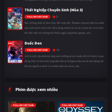
Thất Nghiệp Chuyển Sinh (Mùa 3)
#9
5
FULL HD VIETSUB
Sau những biến cố làm thay đổi cuộc đời, Rudeus Greyrat tiếp tục bước
vào một hành trình mới để trưởng thành cả về sức mạnh lẫn tinh thần.
Khi đối mặt với những thử thách ngày càng khắc nghiệt, anh ...
Đuốc Đen
#10
10
FULL HD VIETSUB
Jirô là một cậu bé được ông nuôi dưỡng và rèn luyện để trở thành ninja,
đồng thời sở hữu khả năng đặc biệt có thể giao tiếp với các loài động vật.
Bị mọi người xa lánh vì sự khác biệt của mình, cậu ...
Phim được xem nhiều
FULL HD VIETSUB
FULL HD VIETSUB