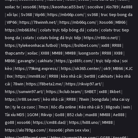
xoilac tv
|
xoso66
|
https://keonhacai55.bet/
|
socolive
|
Alo789
|
Ae888
|
xôi lạc
|
Sv368
|
Vip66
|
https://mb66p.com/
|
sv368
|
truc tiep bong da
|
VIP66
|
https://78winnh.net/
|
https://mb66q.com/
|
Xoso66
|
MB66
|
https://mb66.life/
|
colatv trực tiếp bóng đá
|
colatv
|
colatv truc tiep
bong da
|
colatv
|
colatv bóng đá trực tiếp
|
https://rr88co.net/
|
https://tylekeonhacai.futbol/
|
https://bshbet.com/
|
xx88
|
RR88
|
thapcamtv
|
xoilac
|
XX88
|
MM88
|
MM88
|
luongsontv
|
RR88
|
XX88
|
MB66
|
gavangtv
|
cakhiatv
|
https://go88fc.com/
|
trực tiếp nba
|
soi
kèo
|
https://79king.express/
|
https://ok365.center/
|
ok9
|
MB66
|
KJC
|
8xx
|
https://mm88.io/
|
RR88
|
kèo nhà cái
|
bet88
|
cakhiatv
|
kèo nhà
cái
|
78win
|
https://f8beta2.me/
|
https://rikvip97.art/
|
https://sunwin97.art/
|
https://kclub.team/
|
SHBET
|
xx88
|
8kbet
|
https://rr88.se.net/
|
kèo nhà cái
|
RR88
|
78win
|
bongdalu
|
nha cai uy
tin
|
ty le ca cuoc
|
7mcn
|
Xóc đĩa online
|
Kèo nhà cái 5
|
88goals
|
iwin
|
Tài xỉu MD5
|
1GOM
|
Rikvip
|
Go88
|
B52 club
|
max88
|
MM88
|
Ae888
|
go88
|
xoso66
|
https://cm88.dad/
|
https://hi88.uno/
|
MM88
|
https://alo789ga.com/
|
Xoso66
|
phim sex vlxx
|
https://xx88brand.com/
|
https://sunwin19.cn.com/
|
GG88
|
Xoso66
|