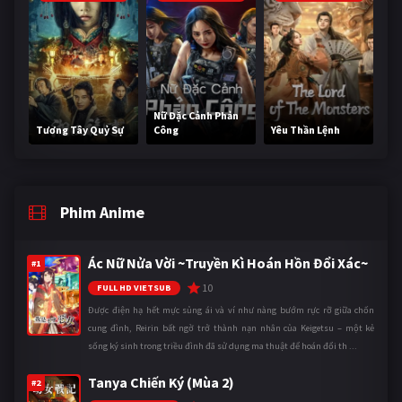
Nữ Đặc Cảnh Phản
Tương Tây Quỷ Sự
Công
Yêu Thần Lệnh
Phim Anime
Ác Nữ Nửa Vời ~Truyền Kì Hoán Hồn Đổi Xác~
#1
10
FULL HD VIETSUB
Được điện hạ hết mực sủng ái và ví như nàng bướm rực rỡ giữa chốn
cung đình, Reirin bất ngờ trở thành nạn nhân của Keigetsu – một kẻ
sống ký sinh trong triều đình đã sử dụng ma thuật để hoán đổi th ...
Tanya Chiến Ký (Mùa 2)
#2