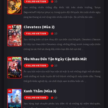
10
FULL HD VIETSUB
Sau những chiến thắng đầy khốc liệt trên chiến trường, Tanya
Degurechaff tiếp tục phục vụ trong quân đội Đế quốc khi cuộc chiến ngày
càng leo thang và mở rộng trên nhiều mặt trận. Dù sở hữu tài năn ...
Clevatess (Mùa 2)
#3
10
FULL HD VIETSUB
Sau những biến cố làm thay đổi cục diện của thế giới, Clevatess (Season
2) tiếp tục theo chân Clevatess cùng những đồng minh trong cuộc chiến
chống lại các thế lực đang đẩy nhân loại đến bờ vực diệ ...
Yêu Nhau Đến Tận Ngày Cậu Biến Mất
#4
10
FULL HD VIETSUB
Ẩn sau bức màn của một học viện bí mật là nơi những cô gái mồ côi được
nuôi dưỡng và huấn luyện để trở thành những cỗ máy chiến đấu. Trong
thế giới khắc nghiệt ấy, cái chết được xem là điều hiển nh ...
Xanh Thẳm (Mùa 3)
#5
10
FULL HD VIETSUB
Sau hàng loạt chuyến phiêu lưu điên rồ và những kỷ niệm khó quên,