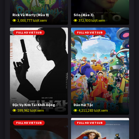
Rick Và Morty (Mùa 9)
Silo (Mùa 3)
3,000,777 lượt xem
372,930 lượt xem
FULL HD VIETSUB
FULL HD VIETSUB
Đặc Vụ Kim Tái Khởi Động
Đảo Hải Tặc
599,962 lượt xem
4,211,283 lượt xem
FULL HD VIETSUB
FULL HD VIETSUB