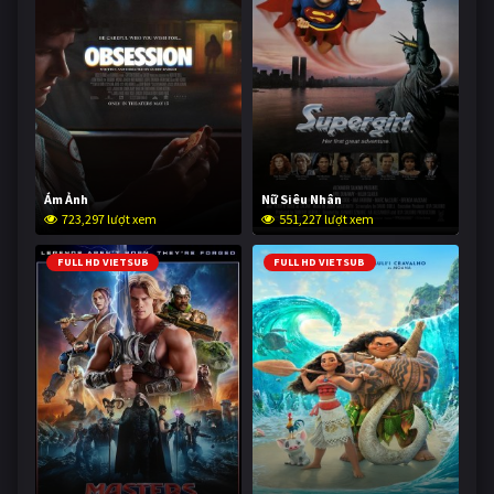
Ám Ảnh
Nữ Siêu Nhân
723,297 lượt xem
551,227 lượt xem
FULL HD VIETSUB
FULL HD VIETSUB