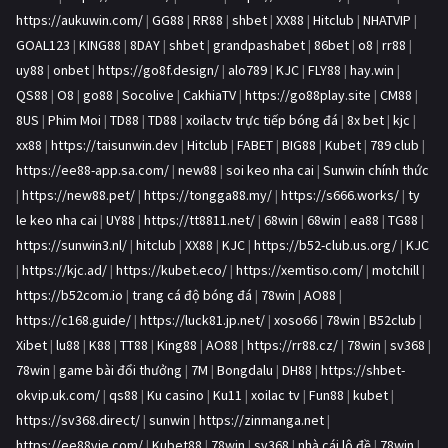
https://aukuwin.com/
|
GG88
|
RR88
|
shbet
|
XX88
|
Hitclub
|
NHATVIP
|
GOAL123
|
KING88
|
8DAY
|
shbet
|
grandpashabet
|
86bet
|
o8
|
rr88
|
uy88
|
onbet
|
https://go8f.design/
|
alo789
|
KJC
|
FLY88
|
hay.win
|
QS88
|
O8
|
go88
|
Socolive
|
CakhiaTV
|
https://go88play.site
|
CM88
|
8US
|
Phim Moi
|
TD88
|
TD88
|
xoilactv trực tiếp bóng đá
|
8x bet
|
kjc
|
xx88
|
https://taisunwin.dev
|
Hitclub
|
FABET
|
BIG88
|
Kubet
|
789 club
|
https://ee88-app.sa.com/
|
new88
|
soi keo nha cai
|
Sunwin chính thức
|
https://new88.pet/
|
https://tongga88.my/
|
https://s666.works/
|
ty
le keo nha cai
|
UY88
|
https://tt8811.net/
|
68win
|
68win
|
ea88
|
TG88
|
https://sunwin3.nl/
|
hitclub
|
XX88
|
KJC
|
https://b52-club.us.org/
|
KJC
|
https://kjc.ad/
|
https://kubet.eco/
|
https://xemtiso.com/
|
motchill
|
https://b52com.io
|
trang cá độ bóng đá
|
78win
|
AO88
|
https://c168.guide/
|
https://luck81.jp.net/
|
xoso66
|
78win
|
B52club
|
Xibet
|
lu88
|
K88
|
TT88
|
King88
|
AO88
|
https://rr88.cz/
|
78win
|
sv368
|
78win
|
game bài đổi thưởng
|
7M
|
Bongdalu
|
DH88
|
https://shbet-
okvip.uk.com/
|
qs88
|
Ku casino
|
Ku11
|
xoilac tv
|
Fun88
|
kubet
|
https://sv368.direct/
|
sunwin
|
https://zinmanga.net
|
https://ee88vie.com/
|
Kubet88
|
78win
|
sv368
|
nhà cái lô đề
|
78win
|