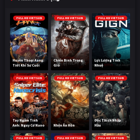
FULL HD VIETSUB
FULL HD VIETSUB
FULL HD VIETSUB
Huyền Thoại Aang:
Chiến Binh Trong
Lực Lượng Tinh
Tiết Khí Sư Cuối
Gió
Nhuệ
Cùng
FULL HD VIETSUB
FULL HD VIETSUB
FULL HD VIETSUB
Tay Ngắm Tinh
Độc Thích Nhập
Anh: Nguy Cơ Nano
Nhện Ăn Hồn
Hầu
FULL HD VIETSUB
FULL HD VIETSUB
FULL HD VIETSUB