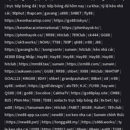
|
trực tiếp bóng đá
|
trực tiếp bóng đá hôm nay
|
ca khia
|
tỷ lệ kèo nhà
cái
|
90phut
|
thapcam
|
gavang
|
u888
|
SHBET
|
fly88
|
https://keonhacaitop.com/
|
https://go88.tokyo/
|
https://keonhacai.international/
|
https://phimhayok.tv/
|
https://phimhayok.co/
|
RR88
|
Hitclub
|
789Club
|
ck444
|
GG88
|
https://ok9.works/
|
NOHU
|
TT88
|
789P
|
qh88
|
rr88
|
J88
|
https://gavangtv.llc/
|
luongsontv
|
sunwin
|
hitclub
|
kèo nhà cái
|
AE888 Đăng Nhập
|
Hay88
|
Hay88
|
Hay88
|
Hay88
|
Hay88
|
Hay88
|
hitclub
|
https://mm88.tax/
|
sunwin
|
https://icm88.com/
|
sunwin
|
https://aukuwin.com/
|
GG88
|
RR88
|
shbet
|
XX88
|
Hitclub
|
NHATVIP
|
GOAL123
|
KING88
|
8DAY
|
shbet
|
grandpashabet
|
86bet
|
o8
|
rr88
|
uy88
|
onbet
|
https://go8f.design/
|
alo789
|
KJC
|
FLY88
|
hay.win
|
QS88
|
O8
|
go88
|
Socolive
|
CakhiaTV
|
https://go88play.site
|
CM88
|
8US
|
Phim Moi
|
TD88
|
TD88
|
xoilactv trực tiếp bóng đá
|
8x bet
|
kjc
|
xx88
|
https://taisunwin.dev
|
Hitclub
|
FABET
|
BIG88
|
Kubet
|
789 club
|
https://ee88-app.sa.com/
|
new88
|
soi keo nha cai
|
Sunwin chính thức
|
https://new88.pet/
|
https://tongga88.my/
|
https://s666.works/
|
ty
le keo nha cai
|
UY88
|
https://tt8811.net/
|
68win
|
68win
|
ea88
|
TG88
|