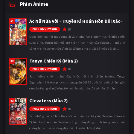
Phim Anime
Ác Nữ Nửa Vời ~Truyền Kì Hoán Hồn Đổi Xác~
#1
10
FULL HD VIETSUB
Được điện hạ hết mực sủng ái và ví như nàng bướm rực rỡ giữa chốn
cung đình, Reirin bất ngờ trở thành nạn nhân của Keigetsu – một kẻ
sống ký sinh trong triều đình đã sử dụng ma thuật để hoán đổi th ...
Tanya Chiến Ký (Mùa 2)
#2
10
FULL HD VIETSUB
Sau những chiến thắng đầy khốc liệt trên chiến trường, Tanya
Degurechaff tiếp tục phục vụ trong quân đội Đế quốc khi cuộc chiến ngày
càng leo thang và mở rộng trên nhiều mặt trận. Dù sở hữu tài năn ...
Clevatess (Mùa 2)
#3
10
FULL HD VIETSUB
Sau những biến cố làm thay đổi cục diện của thế giới, Clevatess (Season
2) tiếp tục theo chân Clevatess cùng những đồng minh trong cuộc chiến
chống lại các thế lực đang đẩy nhân loại đến bờ vực diệ ...