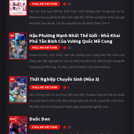
10
FULL HD VIETSUB
Sau khi trải qua 100 lần thất tình suốt những năm trung học cơ sở,
Rentaro Aijo quyết định đến một ngôi đền để cầu mong tìm được bạn gái
khi bước vào cấp ba. Lời cầu nguyện của cậu được Thần Tình Y ...
Hậu Phương Mạnh Nhất Thế Giới - Nhà Khai
#8
Phá Tân Binh Của Vương Quốc Mê Cung
10
FULL HD VIETSUB
Atobe Arihito, một nhân viên văn phòng luôn cống hiến hết mình cho
công việc, bất ngờ gặp tai nạn và được chuyển sinh đến dị giới mang tên
Vương quốc Mê Cung. Tại đây, anh trở thành một mạo hiểm gi ...
Thất Nghiệp Chuyển Sinh (Mùa 3)
#9
5
FULL HD VIETSUB
Sau những biến cố làm thay đổi cuộc đời, Rudeus Greyrat tiếp tục bước
vào một hành trình mới để trưởng thành cả về sức mạnh lẫn tinh thần.
Khi đối mặt với những thử thách ngày càng khắc nghiệt, anh ...
Đuốc Đen
#10
10
FULL HD VIETSUB