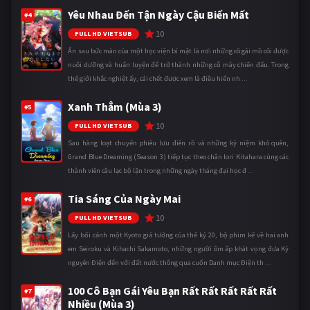
Yêu Nhau Đến Tận Ngày Cậu Biến Mất
#4
10
FULL HD VIETSUB
Ẩn sau bức màn của một học viện bí mật là nơi những cô gái mồ côi được
nuôi dưỡng và huấn luyện để trở thành những cỗ máy chiến đấu. Trong
thế giới khắc nghiệt ấy, cái chết được xem là điều hiển nh ...
Xanh Thẳm (Mùa 3)
#5
10
FULL HD VIETSUB
Sau hàng loạt chuyến phiêu lưu điên rồ và những kỷ niệm khó quên,
Grand Blue Dreaming (Season 3) tiếp tục theo chân Iori Kitahara cùng các
thành viên câu lạc bộ lặn trong những ngày tháng đại học đ ...
Tia Sáng Của Ngày Mai
#6
10
FULL HD VIETSUB
Lấy bối cảnh một Kyoto giả tưởng của thế kỷ 20, bộ phim kể về hai anh
em Seiroku và Kihachi Sakamoto, những người ôm ấp khát vọng đưa Kỷ
nguyên Điện đến với đất nước thông qua cuốn Danh mục Điện th ...
100 Cô Bạn Gái Yêu Bạn Rất Rất Rất Rất Rất
#7
Nhiều (Mùa 3)