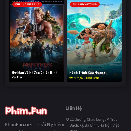
FULL HD VIETSUB
FULL HD VIETSUB
He-Man Và Những Chiến Binh
Hành Trình Của Moana
Vũ Trụ
496,920 lượt xem
246,052 lượt xem
Liên Hệ
22 đường Châu Long, P. Trúc
PhimFun.net - Trải Nghiệm
Bạch, Q. Ba Đình, Hà Nội, Việt