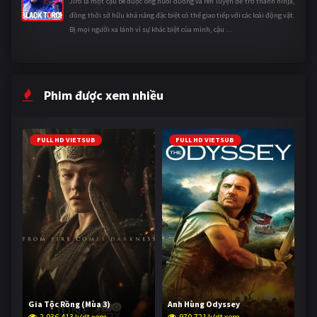
Jirô là một cậu bé được ông nuôi dưỡng và rèn luyện để trở thành ninja,
đồng thời sở hữu khả năng đặc biệt có thể giao tiếp với các loài động vật.
Bị mọi người xa lánh vì sự khác biệt của mình, cậu ...
Phim được xem nhiều
FULL HD VIETSUB
FULL HD VIETSUB
Gia Tộc Rồng (Mùa 3)
Anh Hùng Odyssey
2,036,413 lượt xem
970,721 lượt xem