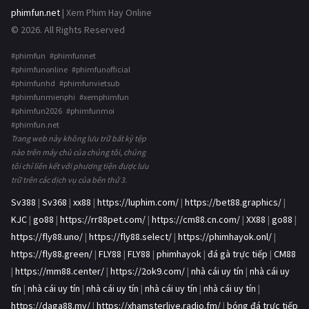
phimfun.net
| Xem Phim Hay Online
© 2026. All Rights Reserved
#phimfun #phimfunnet
#phimfunonline #phimfunofficial
#phimfunhd #phimfunvietsub
#phimfunmienphi #xemphimfun
#phimfun2026 #phimfunmoi
#phimfun.net
Trang web này không lưu trữ bất kỳ tệp
nào trên máy chủ của chúng tôi, chúng
tôi chỉ liên kết với phương tiện được lưu
trữ trên các dịch vụ của bên thứ 3.
Sv388
|
Sv368
|
xx88
|
https://luphim.com/
|
https://bet88.graphics/
|
KJC
|
go88
|
https://rr88pet.com/
|
https://cm88.cn.com/
|
XX88
|
go88
|
https://fly88.uno/
|
https://fly88.select/
|
https://phimhayok.onl/
|
https://fly88.green/
|
FLY88
|
FLY88
|
phimhayok
|
đá gà trực tiếp
|
CM88
|
https://mm88.center/
|
https://2ok9.com/
|
nhà cái uy tín
|
nhà cái uy
tín
|
nhà cái uy tín
|
nhà cái uy tín
|
nhà cái uy tín
|
nhà cái uy tín
|
https://daga88.my/
|
https://xhamsterlive.radio.fm/
|
bóng đá trực tiếp