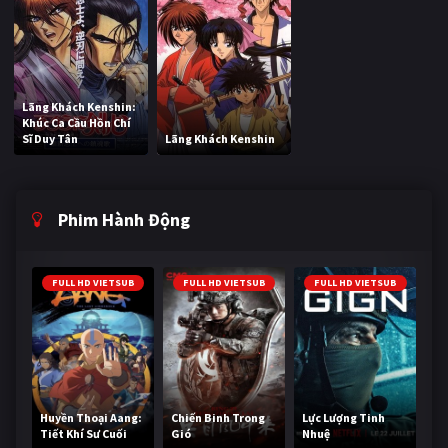
Lãng Khách Kenshin:
Khúc Ca Cầu Hồn Chí
Sĩ Duy Tân
Lãng Khách Kenshin
Phim Hành Động
FULL HD VIETSUB
FULL HD VIETSUB
FULL HD VIETSUB
Huyền Thoại Aang:
Chiến Binh Trong
Lực Lượng Tinh
Tiết Khí Sư Cuối
Gió
Nhuệ