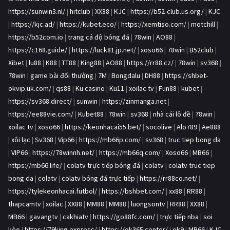
https://sunwin3.nl/
|
hitclub
|
XX88
|
KJC
|
https://b52-club.us.org/
|
KJC
|
https://kjc.ad/
|
https://kubet.eco/
|
https://xemtiso.com/
|
motchill
|
https://b52com.io
|
trang cá độ bóng đá
|
78win
|
AO88
|
https://c168.guide/
|
https://luck81.jp.net/
|
xoso66
|
78win
|
B52club
|
Xibet
|
lu88
|
K88
|
TT88
|
King88
|
AO88
|
https://rr88.cz/
|
78win
|
sv368
|
78win
|
game bài đổi thưởng
|
7M
|
Bongdalu
|
DH88
|
https://shbet-
okvip.uk.com/
|
qs88
|
Ku casino
|
Ku11
|
xoilac tv
|
Fun88
|
kubet
|
https://sv368.direct/
|
sunwin
|
https://zinmanga.net
|
https://ee88vie.com/
|
Kubet88
|
78win
|
sv368
|
nhà cái lô đề
|
78win
|
xoilac tv
|
xoso66
|
https://keonhacai55.bet/
|
socolive
|
Alo789
|
Ae888
|
xôi lạc
|
Sv368
|
Vip66
|
https://mb66p.com/
|
sv368
|
truc tiep bong da
|
VIP66
|
https://78winnh.net/
|
https://mb66q.com/
|
Xoso66
|
MB66
|
https://mb66.life/
|
colatv trực tiếp bóng đá
|
colatv
|
colatv truc tiep
bong da
|
colatv
|
colatv bóng đá trực tiếp
|
https://rr88co.net/
|
https://tylekeonhacai.futbol/
|
https://bshbet.com/
|
xx88
|
RR88
|
thapcamtv
|
xoilac
|
XX88
|
MM88
|
MM88
|
luongsontv
|
RR88
|
XX88
|
MB66
|
gavangtv
|
cakhiatv
|
https://go88fc.com/
|
trực tiếp nba
|
soi
kèo
|
https://79king.express/
|
https://ok365.center/
|
ok9
|
MB66
|
KJC