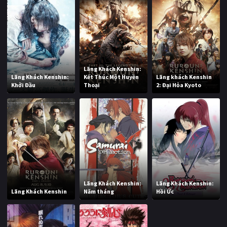
Lãng Khách Kenshin:
Lãng Khách Kenshin:
Kết Thúc Một Huyền
Lãng khách Kenshin
Khởi Đầu
Thoại
2: Đại Hỏa Kyoto
Lãng Khách Kenshin:
Lãng Khách Kenshin:
Lãng Khách Kenshin
Năm tháng
Hồi Ức