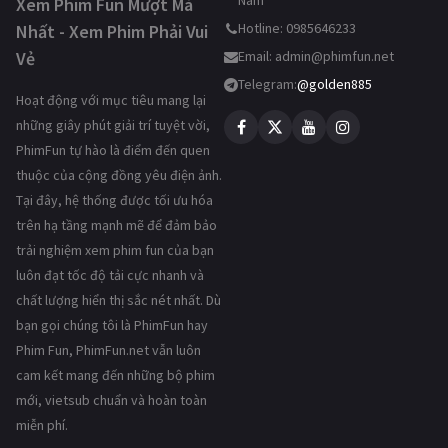
Nam
Xem Phim Fun Mượt Mà
Hotline: 0985646233
Nhất - Xem Phim Phải Vui
Vẻ
Email:
admin@phimfun.net
Telegram:
@golden885
Hoạt động với mục tiêu mang lại
những giây phút giải trí tuyệt vời,
PhimFun tự hào là điểm đến quen
thuộc của cộng đồng yêu điện ảnh.
Tại đây, hệ thống được tối ưu hóa
trên hạ tầng mạnh mẽ để đảm bảo
trải nghiệm xem phim fun của bạn
luôn đạt tốc độ tải cực nhanh và
chất lượng hiển thị sắc nét nhất. Dù
bạn gọi chúng tôi là PhimFun hay
Phim Fun, PhimFun.net vẫn luôn
cam kết mang đến những bộ phim
mới, vietsub chuẩn và hoàn toàn
miễn phí.