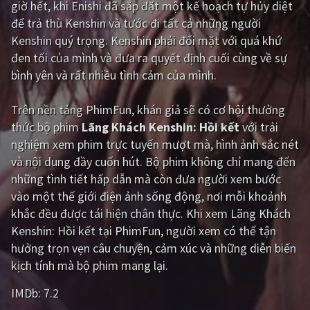
giờ hết, khi Enishi đã sắp đặt một kế hoạch tự hủy diệt
để trả thù Kenshin và tước đi tất cả những người
Giật gân
Gia đình
Kenshin quý trọng. Kenshin phải đối mặt với quá khứ
Bí ẩn
Lịch sử
đen tối của mình và đưa ra quyết định cuối cùng về sự
bình yên và rất nhiều tình cảm của mình.
Viễn Tây
Tiểu sử
GameShow
DramaTV
Trên nền tảng
PhimFun
, khán giả sẽ có cơ hội thưởng
thức bộ phim
Lãng Khách Kenshin: Hồi kết
với trải
QUỐC GIA
nghiệm xem phim trực tuyến mượt mà, hình ảnh sắc nét
và nội dung đầy cuốn hút. Bộ phim không chỉ mang đến
Âu - Mỹ
Trung Quốc - Hồng Kông
những tình tiết hấp dẫn mà còn đưa người xem bước
vào một thế giới điện ảnh sống động, nơi mỗi khoảnh
Hàn Quốc
Nhật Bản
khắc đều được tái hiện chân thực. Khi xem Lãng Khách
Ấn Độ
Việt Nam
Kenshin: Hồi kết tại PhimFun, người xem có thể tận
hưởng trọn vẹn câu chuyện, cảm xúc và những diễn biến
Tổng hợp
kịch tính mà bộ phim mang lại.
IMDb:
7.2
CẬP NHẬT