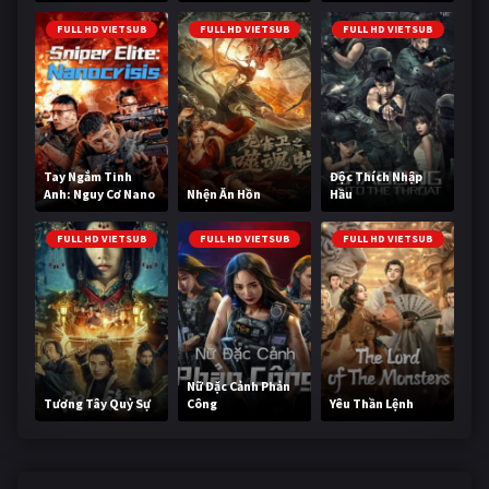
Cùng
FULL HD VIETSUB
FULL HD VIETSUB
FULL HD VIETSUB
Tay Ngắm Tinh
Độc Thích Nhập
Anh: Nguy Cơ Nano
Nhện Ăn Hồn
Hầu
FULL HD VIETSUB
FULL HD VIETSUB
FULL HD VIETSUB
Nữ Đặc Cảnh Phản
Tương Tây Quỷ Sự
Công
Yêu Thần Lệnh