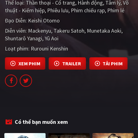
Thể loại:
Thần thoại - Cổ trang
Hành động
Tâm lý
Võ
PHIM MỚI
thuật - Kiếm hiệp
Phiêu lưu
Phim chiếu rạp
Phim lẻ
PHIM BỘ
Đạo Diễn:
Keishi Otomo
Diễn viên:
PHIM LẺ
Mackenyu
Takeru Satoh
Munetaka Aoki
Shuntarô Yanagi
Yû Aoi
PHIM CHIẾU RẠP
Loạt phim:
Rurouni Kenshin
TUYỂN TẬP PHIM
XEM PHIM
TRAILER
TẢI PHIM
BLOG
Có thể bạn muốn xem