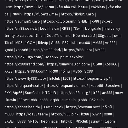
|
8xx
|
https://mm88.io/
|
RR88
|
kèo nhà cái
|
bet88
|
cakhiatv
|
kèo nhà
cái
|
78win
|
https://f8beta2.me/
|
https://rikvip97.art/
|
https://sunwin97.art/
|
https://kclub.team/
|
SHBET
|
xx88
|
8kbet
|
https://rr88.se.net/
|
kèo nhà cái
|
RR88
|
78win
|
bongdalu
|
nha cai uy
tin
|
ty le ca cuoc
|
7mcn
|
Xóc đĩa online
|
Kèo nhà cái 5
|
88goals
|
iwin
|
Tài xỉu MD5
|
1GOM
|
Rikvip
|
Go88
|
B52 club
|
max88
|
MM88
|
Ae888
|
go88
|
xoso66
|
https://cm88.dad/
|
https://hi88.uno/
|
MM88
|
https://alo789ga.com/
|
Xoso66
|
phim sex vlxx
|
https://xx88brand.com/
|
https://sunwin19.cn.com/
|
GG88
|
Xoso66
|
XX88
|
https://rr88it.com/
|
RR88
|
nổ hũ
|
MB66
|
SC88
|
https://www.fly888.club/
|
hitclub
|
f168
|
https://hoiquantv.vip/
|
https://hoiquantv.site/
|
https://hoiquantv.online/
|
xoso66
|
Socolive
|
8XX
|
Vip66
|
SumClub
|
HITCLUB
|
https://uu88n.org/
|
tr88
|
ae888
|
mcw
|
kuwin
|
88bet
|
x88
|
ao88
|
qq88
|
sumclub
|
go88
|
B52 club
|
https://shbet.health/
|
33win
|
99ok
|
https://vnew88.net/
|
nổ hũ
|
mu88
|
https://qs88.team/
|
https://hi88.pink
|
hz88
|
68win
|
XX88
|
8XBET
|
Uy88
|
VN168
|
keonhacai
|
hitclub
|
789club
|
sunwin
|
1gom
|