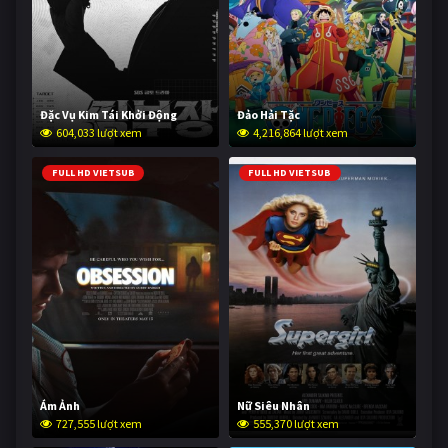
Đặc Vụ Kim Tái Khởi Động
Đảo Hải Tặc
604,033 lượt xem
4,216,864 lượt xem
FULL HD VIETSUB
FULL HD VIETSUB
Ám Ảnh
Nữ Siêu Nhân
727,555 lượt xem
555,370 lượt xem