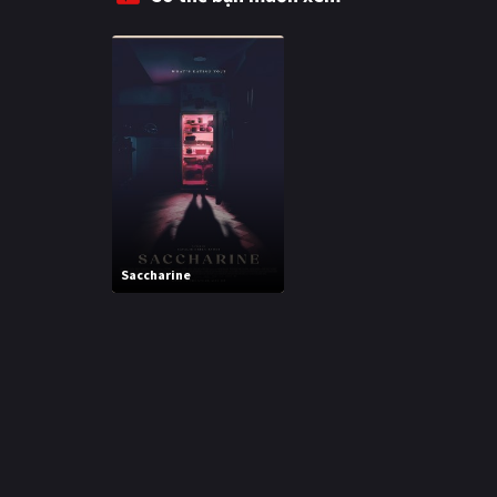
Saccharine