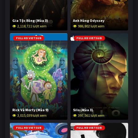
Gia Tộc Rồng (Mùa 3)
Anh Hùng Odyssey
2,118,721 lượt xem
986,802 lượt xem
FULL HD VIETSUB
FULL HD VIETSUB
Rick Và Morty (Mùa 9)
Silo (Mùa 3)
3,015,039 lượt xem
397,561 lượt xem
FULL HD VIETSUB
FULL HD VIETSUB