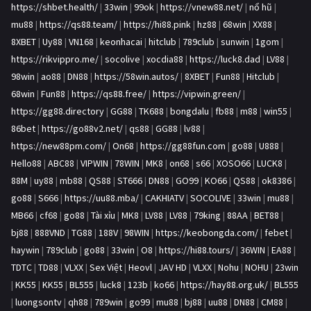
https://shbet.health/
|
33win
|
99ok
|
https://vnew88.net/
|
nổ hũ
|
mu88
|
https://qs88.team/
|
https://hi88.pink
|
hz88
|
68win
|
XX88
|
8XBET
|
Uy88
|
VN168
|
keonhacai
|
hitclub
|
789club
|
sunwin
|
1gom
|
https://rikvippro.me/
|
socolive
|
xocdia88
|
https://luck8.dad
|
LV88
|
98win
|
ao88
|
DN88
|
https://58win.autos/
|
8XBET
|
Fun88
|
Hitclub
|
68win
|
Fun88
|
https://qs88.free/
|
https://vipwin.green/
|
https://gg88.directory
|
GG88
|
TK688
|
bongdalu
|
fb88
|
m88
|
win55
|
86bet
|
https://go88v2.net/
|
qs88
|
GG88
|
lv88
|
https://new88pm.com/
|
On68
|
https://gg88fun.com
|
go88
|
U888
|
Hello88
|
ABC88
|
VIPWIN
|
78WIN
|
MK8
|
on68
|
s66
|
XOSO66
|
LUCK8
|
88M
|
uy88
|
mb88
|
QS88
|
ST666
|
DN88
|
GO99
|
KO66
|
QS88
|
ok8386
|
go88
|
S666
|
https://uu88.mba/
|
CAKHIATV
|
SOCOLIVE
|
33win
|
mu88
|
MB66
|
cf68
|
go88
|
Tài xỉu
|
MK8
|
LV88
|
LV88
|
79king
|
88AA
|
BET88
|
bj88
|
888VND
|
TG88
|
188V
|
98WIN
|
https://keobongda.com/
|
febet
|
haywin
|
789club
|
go88
|
33win
|
O8
|
https://hi88.tours/
|
36WIN
|
EA88
|
TDTC
|
TD88
|
VLXX
|
Sex Việt
|
Heovl
|
JAV HD
|
VLXX
|
Nohu
|
NOHU
|
23win
|
KK55
|
KK55
|
BL555
|
luck8
|
123b
|
ko66
|
https://hay88.org.uk/
|
BL555
|
luongsontv
|
qh88
|
789win
|
go99
|
mu88
|
bj88
|
uu88
|
DN88
|
CM88
|