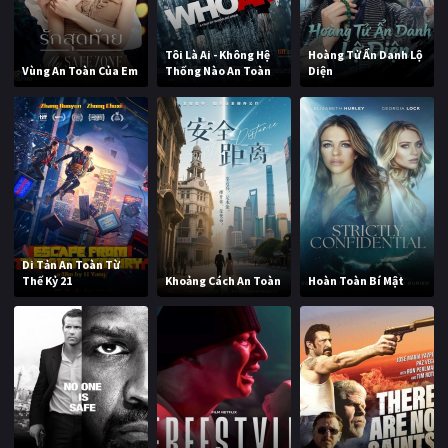
Tôi Là Ai - Không Hệ
Hoàng Tử Ẩn Danh Lộ
Vùng An Toàn Của Em
Thống Nào An Toàn
Diện
Di Tản An Toàn Từ
Thế Kỷ 21
Khoảng Cách An Toàn
Hoàn Toàn Bí Mật