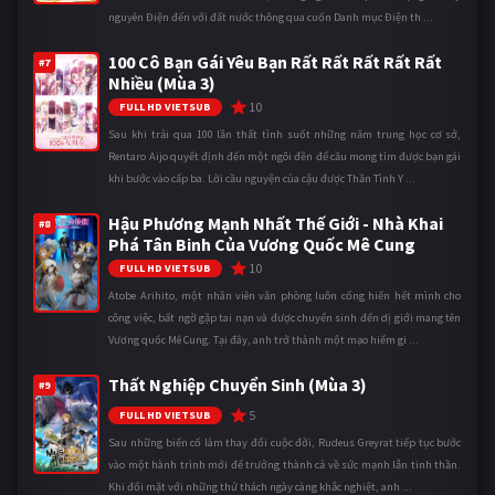
nguyên Điện đến với đất nước thông qua cuốn Danh mục Điện th ...
100 Cô Bạn Gái Yêu Bạn Rất Rất Rất Rất Rất
#7
Nhiều (Mùa 3)
10
FULL HD VIETSUB
Sau khi trải qua 100 lần thất tình suốt những năm trung học cơ sở,
Rentaro Aijo quyết định đến một ngôi đền để cầu mong tìm được bạn gái
khi bước vào cấp ba. Lời cầu nguyện của cậu được Thần Tình Y ...
Hậu Phương Mạnh Nhất Thế Giới - Nhà Khai
#8
Phá Tân Binh Của Vương Quốc Mê Cung
10
FULL HD VIETSUB
Atobe Arihito, một nhân viên văn phòng luôn cống hiến hết mình cho
công việc, bất ngờ gặp tai nạn và được chuyển sinh đến dị giới mang tên
Vương quốc Mê Cung. Tại đây, anh trở thành một mạo hiểm gi ...
Thất Nghiệp Chuyển Sinh (Mùa 3)
#9
5
FULL HD VIETSUB
Sau những biến cố làm thay đổi cuộc đời, Rudeus Greyrat tiếp tục bước
vào một hành trình mới để trưởng thành cả về sức mạnh lẫn tinh thần.
Khi đối mặt với những thử thách ngày càng khắc nghiệt, anh ...