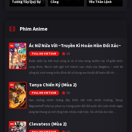
Tương Tây Quỷ Sự
Công
Yêu Thần Lệnh
Phim Anime
Ác Nữ Nửa Vời ~Truyền Kì Hoán Hồn Đổi Xác~
#1
10
FULL HD VIETSUB
Được điện hạ hết mực sủng ái và ví như nàng bướm rực rỡ giữa chốn
cung đình, Reirin bất ngờ trở thành nạn nhân của Keigetsu – một kẻ
sống ký sinh trong triều đình đã sử dụng ma thuật để hoán đổi th ...
Tanya Chiến Ký (Mùa 2)
#2
10
FULL HD VIETSUB
Sau những chiến thắng đầy khốc liệt trên chiến trường, Tanya
Degurechaff tiếp tục phục vụ trong quân đội Đế quốc khi cuộc chiến ngày
càng leo thang và mở rộng trên nhiều mặt trận. Dù sở hữu tài năn ...
Clevatess (Mùa 2)
#3
10
FULL HD VIETSUB