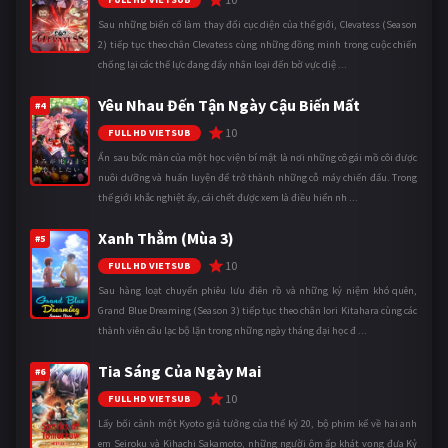
Sau những biến cố làm thay đổi cục diện của thế giới, Clevatess (Season
2) tiếp tục theo chân Clevatess cùng những đồng minh trong cuộc chiến
chống lại các thế lực đang đẩy nhân loại đến bờ vực diệ ...
Yêu Nhau Đến Tận Ngày Cậu Biến Mất
#4
10
FULL HD VIETSUB
Ẩn sau bức màn của một học viện bí mật là nơi những cô gái mồ côi được
nuôi dưỡng và huấn luyện để trở thành những cỗ máy chiến đấu. Trong
thế giới khắc nghiệt ấy, cái chết được xem là điều hiển nh ...
Xanh Thẳm (Mùa 3)
#5
10
FULL HD VIETSUB
Sau hàng loạt chuyến phiêu lưu điên rồ và những kỷ niệm khó quên,
Grand Blue Dreaming (Season 3) tiếp tục theo chân Iori Kitahara cùng các
thành viên câu lạc bộ lặn trong những ngày tháng đại học đ ...
Tia Sáng Của Ngày Mai
#6
10
FULL HD VIETSUB
Lấy bối cảnh một Kyoto giả tưởng của thế kỷ 20, bộ phim kể về hai anh
em Seiroku và Kihachi Sakamoto, những người ôm ấp khát vọng đưa Kỷ