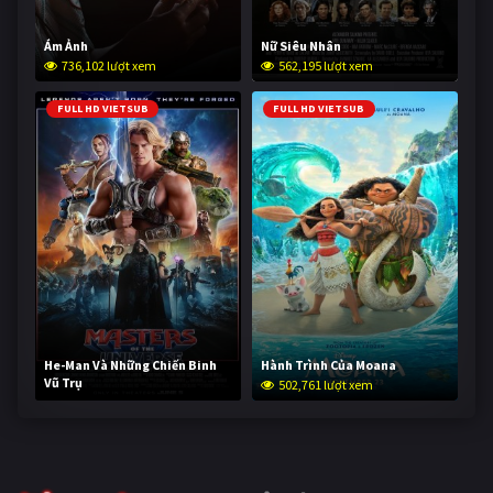
Ám Ảnh
Nữ Siêu Nhân
736,102 lượt xem
562,195 lượt xem
FULL HD VIETSUB
FULL HD VIETSUB
He-Man Và Những Chiến Binh
Hành Trình Của Moana
Vũ Trụ
502,761 lượt xem
252,679 lượt xem