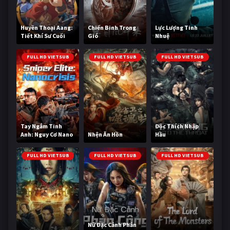
Huyền Thoại Aang:
Chiến Binh Trong
Lực Lượng Tinh
Tiết Khí Sư Cuối
Gió
Nhuệ
Cùng
FULL HD VIETSUB
FULL HD VIETSUB
FULL HD VIETSUB
Tay Ngắm Tinh
Độc Thích Nhập
Anh: Nguy Cơ Nano
Nhện Ăn Hồn
Hầu
FULL HD VIETSUB
FULL HD VIETSUB
FULL HD VIETSUB
Nữ Đặc Cảnh Phản