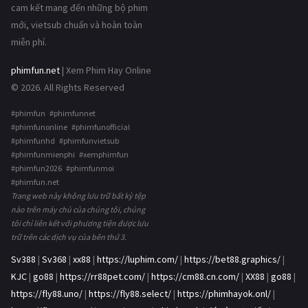
cam kết mang đến những bộ phim
mới, vietsub chuẩn và hoàn toàn
miễn phí.
phimfun.net
| Xem Phim Hay Online
© 2026. All Rights Reserved
#phimfun #phimfunnet
#phimfunonline #phimfunofficial
#phimfunhd #phimfunvietsub
#phimfunmienphi #xemphimfun
#phimfun2026 #phimfunmoi
#phimfun.net
Trang web này không lưu trữ bất kỳ tệp
nào trên máy chủ của chúng tôi, chúng
tôi chỉ liên kết với phương tiện được lưu
trữ trên các dịch vụ của bên thứ 3.
Sv388
|
Sv368
|
xx88
|
https://luphim.com/
|
https://bet88.graphics/
|
KJC
|
go88
|
https://rr88pet.com/
|
https://cm88.cn.com/
|
XX88
|
go88
|
https://fly88.uno/
|
https://fly88.select/
|
https://phimhayok.onl/
|