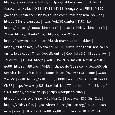
https://tylekeonhacai.futbol/
|
https://bshbet.com/
|
xx88
|
RR88
|
thapcamtv
|
xoilac
|
XX88
|
MM88
|
MM88
|
luongsontv
|
RR88
|
MB66
|
gavangtv
|
cakhiatv
|
https://go88fc.com/
|
trực tiếp nba
|
soi kèo
|
https://79king.express/
|
https://ok365.center/
|
KJC
|
8xx
|
https://mm88.io/
|
RR88
|
kèo nhà cái
|
bet88
|
cakhiatv
|
kèo nhà cái
|
78win
|
https://f8beta2.me/
|
https://rikvip97.art/
|
https://sunwin97.art/
|
https://kclub.team/
|
SHBET
|
8kbet
|
https://rr88.se.net/
|
kèo nhà cái
|
RR88
|
78win
|
bongdalu
|
nha cai uy
tin
|
ty le ca cuoc
|
7mcn
|
Xóc đĩa online
|
Kèo nhà cái 5
|
88goals
|
iwin
|
Tài xỉu MD5
|
1GOM
|
Rikvip
|
Go88
|
B52 club
|
max88
|
MM88
|
Ae888
|
go88
|
https://hi88.uno/
|
MM88
|
https://alo789ga.com/
|
Xoso66
|
phim
sex vlxx
|
https://xx88brand.com/
|
https://sunwin19.cn.com/
|
GG88
|
Xoso66
|
XX88
|
https://rr88it.com/
|
RR88
|
nổ hũ
|
MB66
|
SC88
|
RR88
|
CM88
|
https://www.fly888.club/
|
hitclub
|
77bet
|
https://mu88.help/
|
f168
|
https://hoiquantv.vip/
|
https://hoiquantv.site/
|
https://hoiquantv.online/
|
Kèo Nhà Cái
|
Socolive
|
8XX
|
SumClub
|
https://79king1.fun/
|
uy88
|
shbet
|
https://uu88n.org/
|
tr88
|
ae888
|
mcw
|
kuwin
|
88bet
|
x88
|
ao88
|
qq88
|
sumclub
|
go88
|
B52 club
|