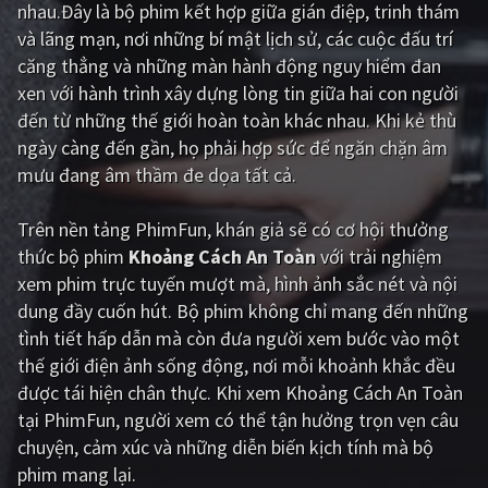
nhau.Đây là bộ phim kết hợp giữa gián điệp, trinh thám
PHIM MỚI
và lãng mạn, nơi những bí mật lịch sử, các cuộc đấu trí
PHIM BỘ
căng thẳng và những màn hành động nguy hiểm đan
xen với hành trình xây dựng lòng tin giữa hai con người
PHIM LẺ
đến từ những thế giới hoàn toàn khác nhau. Khi kẻ thù
ngày càng đến gần, họ phải hợp sức để ngăn chặn âm
PHIM CHIẾU RẠP
mưu đang âm thầm đe dọa tất cả.
TUYỂN TẬP PHIM
Trên nền tảng
PhimFun
, khán giả sẽ có cơ hội thưởng
BLOG
thức bộ phim
Khoảng Cách An Toàn
với trải nghiệm
xem phim trực tuyến mượt mà, hình ảnh sắc nét và nội
dung đầy cuốn hút. Bộ phim không chỉ mang đến những
tình tiết hấp dẫn mà còn đưa người xem bước vào một
thế giới điện ảnh sống động, nơi mỗi khoảnh khắc đều
được tái hiện chân thực. Khi xem Khoảng Cách An Toàn
tại PhimFun, người xem có thể tận hưởng trọn vẹn câu
chuyện, cảm xúc và những diễn biến kịch tính mà bộ
phim mang lại.