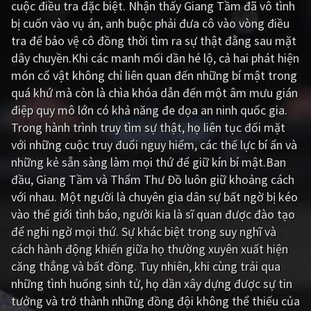
cuộc điều tra đặc biệt. Nhận thấy Giang Tầm đã vô tình
bị cuốn vào vụ án, anh buộc phải đưa cô vào vòng điều
Giật gân
Gia đình
tra để bảo vệ cô đồng thời tìm ra sự thật đằng sau mặt
Bí ẩn
Lịch sử
dây chuyền.Khi các manh mối dần hé lộ, cả hai phát hiện
món cổ vật không chỉ liên quan đến những bí mật trong
Viễn Tây
Tiểu sử
quá khứ mà còn là chìa khóa dẫn đến một âm mưu gián
GameShow
DramaTV
điệp quy mô lớn có khả năng đe dọa an ninh quốc gia.
Trong hành trình truy tìm sự thật, họ liên tục đối mặt
QUỐC GIA
với những cuộc truy đuổi nguy hiểm, các thế lực bí ẩn và
những kẻ sẵn sàng làm mọi thứ để giữ kín bí mật.Ban
Âu - Mỹ
Trung Quốc - Hồng Kông
đầu, Giang Tầm và Thẩm Thư Đồ luôn giữ khoảng cách
với nhau. Một người là chuyên gia dân sự bất ngờ bị kéo
Hàn Quốc
Nhật Bản
vào thế giới tình báo, người kia là sĩ quan được đào tạo
Ấn Độ
Việt Nam
để nghi ngờ mọi thứ. Sự khác biệt trong suy nghĩ và
cách hành động khiến giữa họ thường xuyên xuất hiện
Tổng hợp
căng thẳng và bất đồng. Tuy nhiên, khi cùng trải qua
những tình huống sinh tử, họ dần xây dựng được sự tin
CẬP NHẬT
tưởng và trở thành những đồng đội không thể thiếu của