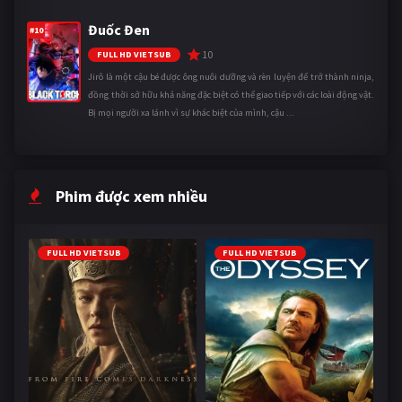
Đuốc Đen
#10
10
FULL HD VIETSUB
Jirô là một cậu bé được ông nuôi dưỡng và rèn luyện để trở thành ninja,
đồng thời sở hữu khả năng đặc biệt có thể giao tiếp với các loài động vật.
Bị mọi người xa lánh vì sự khác biệt của mình, cậu ...
Phim được xem nhiều
FULL HD VIETSUB
FULL HD VIETSUB