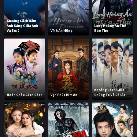
Khoảng Cách Năm
Ánh Sáng Giữa Anh
Long Hoàng Ẩn Thế
Và Em 2
Vĩnh An Mộng
Báo Thù
Khoảng Cách Giữa
Hoàn Châu Cách Cách
Vạn Phúc Kim An
Chúng Ta Và Cái Ác