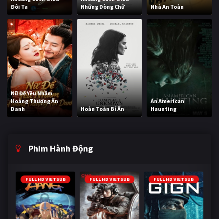
Đôi Ta
Những Dòng Chữ
Nhà An Toàn
Nữ Đế Yêu Nhầm
Hoàng Thượng Ẩn
An American
Danh
Hoàn Toàn Bí Ẩn
Haunting
Phim Hành Động
FULL HD VIETSUB
FULL HD VIETSUB
FULL HD VIETSUB