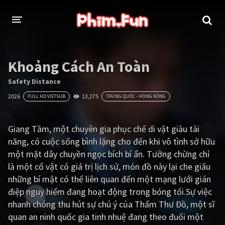
THỂ LOẠI
Khoảng Cách An Toàn
Thần thoại - Cổ trang
Hành động
Safety Distance
2026
13,275
FULL HD VIETSUB
TRUNG QUỐC - HỒNG KÔNG
Tâm lý
Chiến tranh
Võ thuật - Kiếm hiệp
Nhạc kịch
Giang Tầm, một chuyên gia phục chế di vật giàu tài
năng, có cuộc sống bình lặng cho đến khi vô tình sở hữu
Kinh dị
Tội phạm - Hình sự
một mặt dây chuyền ngọc bích bí ẩn. Tưởng chừng chỉ
Phiêu lưu
Hài hước
là một cổ vật có giá trị lịch sử, món đồ này lại che giấu
những bí mật có thể liên quan đến một mạng lưới gián
Viễn tưởng
Khoa học - Tài liệu
điệp nguy hiểm đang hoạt động trong bóng tối.Sự việc
Hoạt hình
Thể thao
nhanh chóng thu hút sự chú ý của Thẩm Thư Đồ, một sĩ
quan an ninh quốc gia tinh nhuệ đang theo đuổi một
Tình cảm - Lãng mạn
Kỳ ảo