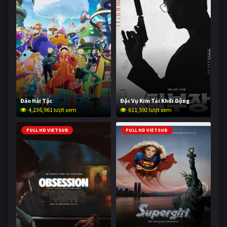
Đảo Hải Tặc
Đặc Vụ Kim Tái Khởi Động
4,236,961 lượt xem
611,592 lượt xem
FULL HD VIETSUB
FULL HD VIETSUB