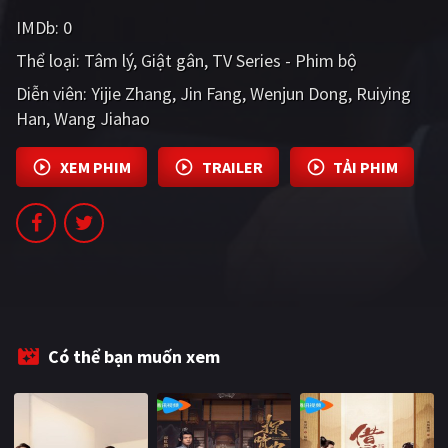
IMDb:
0
Thể loại:
Tâm lý
Giật gân
TV Series - Phim bộ
Diễn viên:
Yijie Zhang
Jin Fang
Wenjun Dong
Ruiying
Han
Wang Jiahao
XEM PHIM
TRAILER
TẢI PHIM
Có thể bạn muốn xem