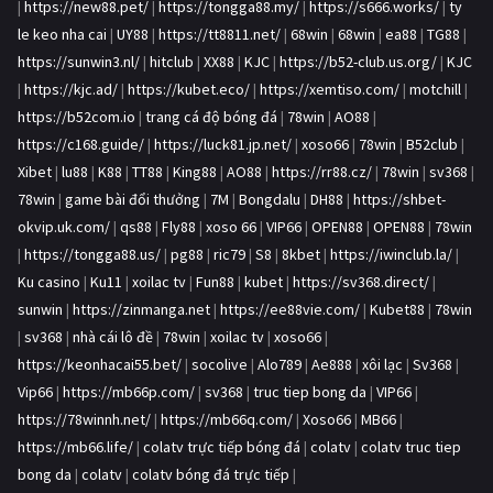
|
https://new88.pet/
|
https://tongga88.my/
|
https://s666.works/
|
ty
le keo nha cai
|
UY88
|
https://tt8811.net/
|
68win
|
68win
|
ea88
|
TG88
|
https://sunwin3.nl/
|
hitclub
|
XX88
|
KJC
|
https://b52-club.us.org/
|
KJC
|
https://kjc.ad/
|
https://kubet.eco/
|
https://xemtiso.com/
|
motchill
|
https://b52com.io
|
trang cá độ bóng đá
|
78win
|
AO88
|
https://c168.guide/
|
https://luck81.jp.net/
|
xoso66
|
78win
|
B52club
|
Xibet
|
lu88
|
K88
|
TT88
|
King88
|
AO88
|
https://rr88.cz/
|
78win
|
sv368
|
78win
|
game bài đổi thưởng
|
7M
|
Bongdalu
|
DH88
|
https://shbet-
okvip.uk.com/
|
qs88
|
Fly88
|
xoso 66
|
VIP66
|
OPEN88
|
OPEN88
|
78win
|
https://tongga88.us/
|
pg88
|
ric79
|
S8
|
8kbet
|
https://iwinclub.la/
|
Ku casino
|
Ku11
|
xoilac tv
|
Fun88
|
kubet
|
https://sv368.direct/
|
sunwin
|
https://zinmanga.net
|
https://ee88vie.com/
|
Kubet88
|
78win
|
sv368
|
nhà cái lô đề
|
78win
|
xoilac tv
|
xoso66
|
https://keonhacai55.bet/
|
socolive
|
Alo789
|
Ae888
|
xôi lạc
|
Sv368
|
Vip66
|
https://mb66p.com/
|
sv368
|
truc tiep bong da
|
VIP66
|
https://78winnh.net/
|
https://mb66q.com/
|
Xoso66
|
MB66
|
https://mb66.life/
|
colatv trực tiếp bóng đá
|
colatv
|
colatv truc tiep
bong da
|
colatv
|
colatv bóng đá trực tiếp
|