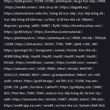
https://fly88.green/
|
FLY88
|
FLY88
|
phimhayok
|
đá gà trực tiếp
|
CM88
|
https://mm88.center/
|
nhà cái uy tín
|
https://daga88.my/
|
https://xhamsterlive.radio.fm/
|
bóng đá trực tiếp
|
trực tiếp bóng đá
|
trực tiếp bóng đá hôm nay
|
ca khia
|
tỷ lệ kèo nhà cái
|
90phut
|
thapcam
|
gavang
|
u888
|
SHBET
|
fly88
|
https://keonhacaitop.com/
|
https://go88.tokyo/
|
https://keonhacai.international/
|
https://phimhayok.tv/
|
https://phimhayok.co/
|
RR88
|
Hitclub
|
789Club
|
GG88
|
https://ok9.works/
|
NOHU
|
TT88
|
789P
|
qh88
|
rr88
|
J88
|
https://gavangtv.llc/
|
luongsontv
|
sunwin
|
hitclub
|
kèo nhà cái
|
AE888 Đăng Nhập
|
Hay88
|
Hay88
|
Hay88
|
Hay88
|
Hay88
|
Hay88
|
hitclub
|
https://mm88.tax/
|
sunwin
|
https://icm88.com/
|
sunwin
|
https://aukuwin.com/
|
GG88
|
RR88
|
shbet
|
Hitclub
|
NHATVIP
|
GOAL123
|
KING88
|
8DAY
|
shbet
|
grandpashabet
|
86bet
|
o8
|
rr88
|
uy88
|
onbet
|
https://go8f.design/
|
alo789
|
KJC
|
FLY88
|
hay.win
|
QS88
|
O8
|
go88
|
Socolive
|
CakhiaTV
|
https://go88play.site
|
CM88
|
8US
|
Phim Moi
|
TD88
|
TD88
|
xoilactv trực tiếp bóng đá
|
8x bet
|
kjc
|
xx88
|
https://taisunwin.dev
|
Hitclub
|
FABET
|
BIG88
|
Kubet
|
789 club
|
https://ee88-app.sa.com/
|
new88
|
soi keo nha cai
|
Sunwin chính thức