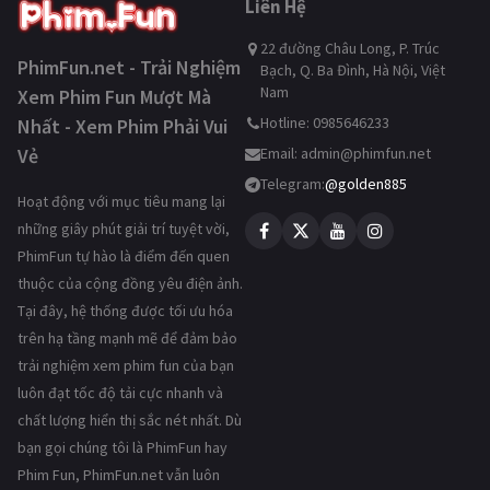
Liên Hệ
22 đường Châu Long, P. Trúc
PhimFun.net - Trải Nghiệm
Bạch, Q. Ba Đình, Hà Nội, Việt
Nam
Xem Phim Fun Mượt Mà
Hotline: 0985646233
Nhất - Xem Phim Phải Vui
Vẻ
Email:
admin@phimfun.net
Telegram:
@golden885
Hoạt động với mục tiêu mang lại
những giây phút giải trí tuyệt vời,
PhimFun tự hào là điểm đến quen
thuộc của cộng đồng yêu điện ảnh.
Tại đây, hệ thống được tối ưu hóa
trên hạ tầng mạnh mẽ để đảm bảo
trải nghiệm xem phim fun của bạn
luôn đạt tốc độ tải cực nhanh và
chất lượng hiển thị sắc nét nhất. Dù
bạn gọi chúng tôi là PhimFun hay
Phim Fun, PhimFun.net vẫn luôn