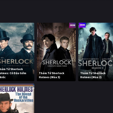
hám Tử Sherlock
olmes: Cô Dâu Gớm
Thám Tử Sherlock
Thám Tử Sherlock
hiếc
Holmes (Mùa 3)
Holmes (Mùa 2)