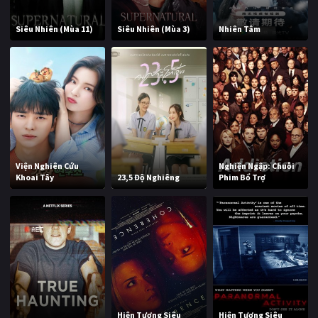
Siêu Nhiên (Mùa 11)
Siêu Nhiên (Mùa 3)
Nhiên Tâm
Viện Nghiên Cứu
Nghiện Ngập: Chuỗi
Khoai Tây
23,5 Độ Nghiêng
Phim Bổ Trợ
Hiện Tượng Siêu
Hiện Tượng Siêu