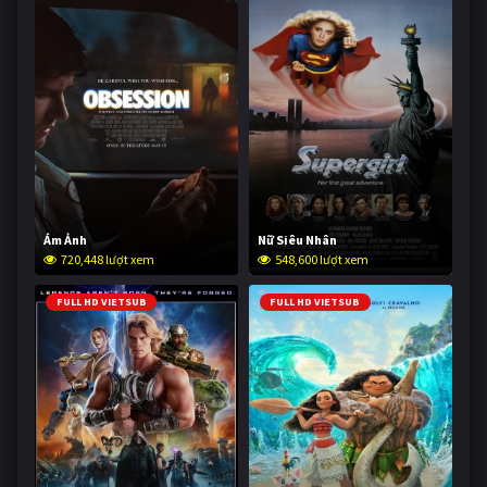
Ám Ảnh
Nữ Siêu Nhân
720,448 lượt xem
548,600 lượt xem
FULL HD VIETSUB
FULL HD VIETSUB