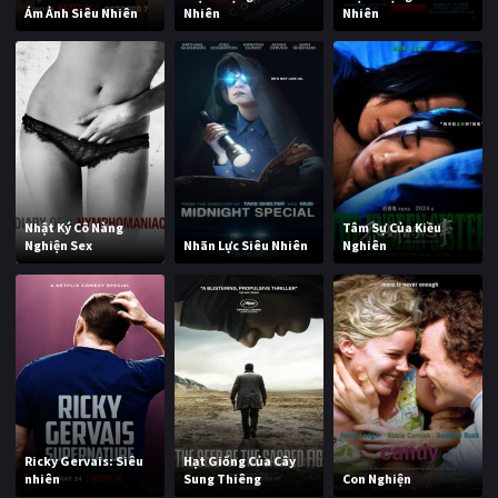
Ám Ảnh Siêu Nhiên
Nhiên
Nhiên
Nhật Ký Cô Nàng
Tâm Sự Của Kiều
Nghiện Sex
Nhãn Lực Siêu Nhiên
Nghiên
Ricky Gervais: Siêu
Hạt Giống Của Cây
nhiên
Sung Thiêng
Con Nghiện