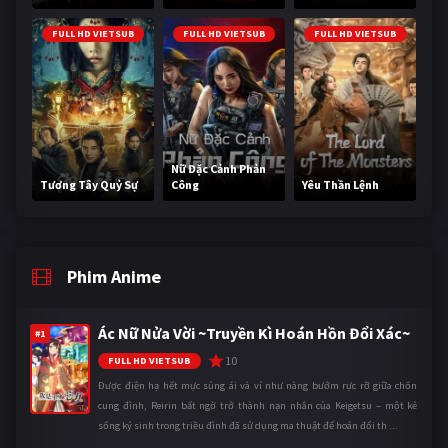
FULL HD VIETSUB
FULL HD VIETSUB
FULL HD VIETSUB
Nữ Đặc Cảnh Phản
Tương Tây Quỷ Sự
Công
Yêu Thần Lệnh
Phim Anime
Ác Nữ Nửa Vời ~Truyền Kì Hoán Hồn Đổi Xác~
#1
10
FULL HD VIETSUB
Được điện hạ hết mực sủng ái và ví như nàng bướm rực rỡ giữa chốn
cung đình, Reirin bất ngờ trở thành nạn nhân của Keigetsu – một kẻ
sống ký sinh trong triều đình đã sử dụng ma thuật để hoán đổi th ...