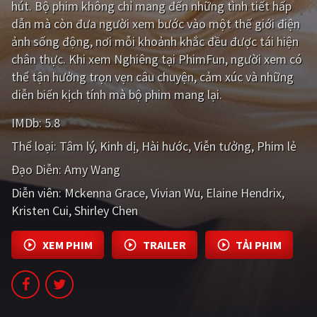
hút. Bộ phim không chỉ mang đến những tình tiết hấp
dẫn mà còn đưa người xem bước vào một thế giới điện
Giật gân
Gia đình
ảnh sống động, nơi mỗi khoảnh khắc đều được tái hiện
Bí ẩn
Lịch sử
chân thực. Khi xem Nghiêng tại PhimFun, người xem có
thể tận hưởng trọn vẹn câu chuyện, cảm xúc và những
Viễn Tây
Tiểu sử
diễn biến kịch tính mà bộ phim mang lại.
GameShow
DramaTV
IMDb:
5.8
Thể loại:
Tâm lý
Kinh dị
Hài hước
Viễn tưởng
Phim lẻ
QUỐC GIA
Đạo Diễn:
Amy Wang
Âu - Mỹ
Trung Quốc - Hồng Kông
Diễn viên:
Mckenna Grace
Vivian Wu
Elaine Hendrix
Hàn Quốc
Nhật Bản
Kristen Cui
Shirley Chen
Ấn Độ
Việt Nam
XEM PHIM
TRAILER
TẢI PHIM
Tổng hợp
CẬP NHẬT