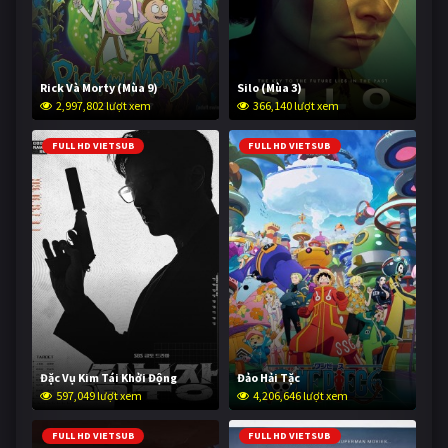
Rick Và Morty (Mùa 9)
Silo (Mùa 3)
2,997,802 lượt xem
366,140 lượt xem
FULL HD VIETSUB
FULL HD VIETSUB
Đặc Vụ Kim Tái Khởi Động
Đảo Hải Tặc
597,049 lượt xem
4,206,646 lượt xem
FULL HD VIETSUB
FULL HD VIETSUB