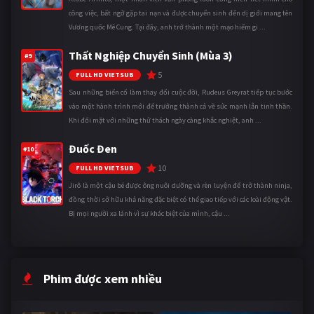
công việc, bất ngờ gặp tai nạn và được chuyển sinh đến dị giới mang tên
Vương quốc Mê Cung. Tại đây, anh trở thành một mạo hiểm gi ...
Thất Nghiệp Chuyển Sinh (Mùa 3)
#9
5
FULL HD VIETSUB
Sau những biến cố làm thay đổi cuộc đời, Rudeus Greyrat tiếp tục bước
vào một hành trình mới để trưởng thành cả về sức mạnh lẫn tinh thần.
Khi đối mặt với những thử thách ngày càng khắc nghiệt, anh ...
Đuốc Đen
#10
10
FULL HD VIETSUB
Jirô là một cậu bé được ông nuôi dưỡng và rèn luyện để trở thành ninja,
đồng thời sở hữu khả năng đặc biệt có thể giao tiếp với các loài động vật.
Bị mọi người xa lánh vì sự khác biệt của mình, cậu ...
Phim được xem nhiều