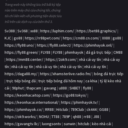
Trang web này không lưu trữ bất kỳ tệp
nào trên máy chủ của chúng tôi, chúng
tôi chỉ liên kết với phương tiện được lưu
trữ trên các dịch vụ của bên thứ 3.
Sv388
|
Sv368
|
xx88
|
https://luphim.com/
|
https://bet88.graphics/
|
KJC
|
go88
|
https://rr88pet.com/
|
https://cm88.cn.com/
|
XX88
|
go88
|
https://fly88.uno/
|
https://fly88.select/
|
https://phimhayok.onl/
|
https://fly88.green/
|
FLY88
|
FLY88
|
phimhayok
|
đá gà trực tiếp
|
CM88
|
https://mm88.center/
|
https://2ok9.com/
|
nhà cái uy tín
|
nhà cái uy
tín
|
nhà cái uy tín
|
nhà cái uy tín
|
nhà cái uy tín
|
nhà cái uy tín
|
https://daga88.my/
|
https://xhamsterlive.radio.fm/
|
bóng đá trực tiếp
|
trực tiếp bóng đá
|
trực tiếp bóng đá hôm nay
|
ca khia
|
tỷ lệ kèo nhà
cái
|
90phut
|
thapcam
|
gavang
|
u888
|
SHBET
|
fly88
|
https://keonhacaitop.com/
|
https://go88.tokyo/
|
https://keonhacai.international/
|
https://phimhayok.tv/
|
https://phimhayok.co/
|
RR88
|
Hitclub
|
789Club
|
ck444
|
GG88
|
https://ok9.works/
|
NOHU
|
TT88
|
789P
|
qh88
|
rr88
|
J88
|
https://gavangtv.llc/
|
luongsontv
|
sunwin
|
hitclub
|
kèo nhà cái
|