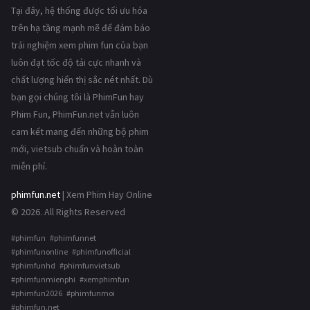
Tại đây, hệ thống được tối ưu hóa
trên hạ tầng mạnh mẽ để đảm bảo
trải nghiệm xem phim fun của bạn
luôn đạt tốc độ tải cực nhanh và
chất lượng hiển thị sắc nét nhất. Dù
bạn gọi chúng tôi là PhimFun hay
Phim Fun, PhimFun.net vẫn luôn
cam kết mang đến những bộ phim
mới, vietsub chuẩn và hoàn toàn
miễn phí.
phimfun.net
| Xem Phim Hay Online
© 2026. All Rights Reserved
#phimfun #phimfunnet
#phimfunonline #phimfunofficial
#phimfunhd #phimfunvietsub
#phimfunmienphi #xemphimfun
#phimfun2026 #phimfunmoi
#phimfun.net