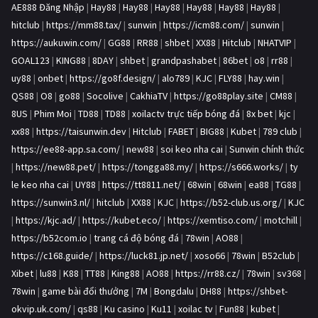
AE888 Đăng Nhập
|
Hay88
|
Hay88
|
Hay88
|
Hay88
|
Hay88
|
Hay88
|
hitclub
|
https://mm88.tax/
|
sunwin
|
https://icm88.com/
|
sunwin
|
https://aukuwin.com/
|
GG88
|
RR88
|
shbet
|
XX88
|
Hitclub
|
NHATVIP
|
GOAL123
|
KING88
|
8DAY
|
shbet
|
grandpashabet
|
86bet
|
o8
|
rr88
|
uy88
|
onbet
|
https://go8f.design/
|
alo789
|
KJC
|
FLY88
|
hay.win
|
QS88
|
O8
|
go88
|
Socolive
|
CakhiaTV
|
https://go88play.site
|
CM88
|
8US
|
Phim Moi
|
TD88
|
TD88
|
xoilactv trực tiếp bóng đá
|
8x bet
|
kjc
|
xx88
|
https://taisunwin.dev
|
Hitclub
|
FABET
|
BIG88
|
Kubet
|
789 club
|
https://ee88-app.sa.com/
|
new88
|
soi keo nha cai
|
Sunwin chính thức
|
https://new88.pet/
|
https://tongga88.my/
|
https://s666.works/
|
ty
le keo nha cai
|
UY88
|
https://tt8811.net/
|
68win
|
68win
|
ea88
|
TG88
|
https://sunwin3.nl/
|
hitclub
|
XX88
|
KJC
|
https://b52-club.us.org/
|
KJC
|
https://kjc.ad/
|
https://kubet.eco/
|
https://xemtiso.com/
|
motchill
|
https://b52com.io
|
trang cá độ bóng đá
|
78win
|
AO88
|
https://c168.guide/
|
https://luck81.jp.net/
|
xoso66
|
78win
|
B52club
|
Xibet
|
lu88
|
K88
|
TT88
|
King88
|
AO88
|
https://rr88.cz/
|
78win
|
sv368
|
78win
|
game bài đổi thưởng
|
7M
|
Bongdalu
|
DH88
|
https://shbet-
okvip.uk.com/
|
qs88
|
Ku casino
|
Ku11
|
xoilac tv
|
Fun88
|
kubet
|