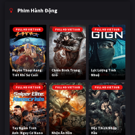
Phim Hành Động
FULL HD VIETSUB
FULL HD VIETSUB
FULL HD VIETSUB
Huyền Thoại Aang:
Chiến Binh Trong
Lực Lượng Tinh
Tiết Khí Sư Cuối
Gió
Nhuệ
Cùng
FULL HD VIETSUB
FULL HD VIETSUB
FULL HD VIETSUB
Tay Ngắm Tinh
Độc Thích Nhập
Anh: Nguy Cơ Nano
Nhện Ăn Hồn
Hầu