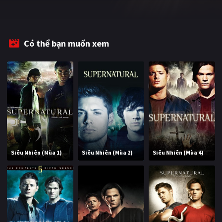
PHIM MỚI
PHIM BỘ
Có thể bạn muốn xem
PHIM LẺ
PHIM CHIẾU RẠP
TUYỂN TẬP PHIM
BLOG
Siêu Nhiên (Mùa 1)
Siêu Nhiên (Mùa 2)
Siêu Nhiên (Mùa 4)