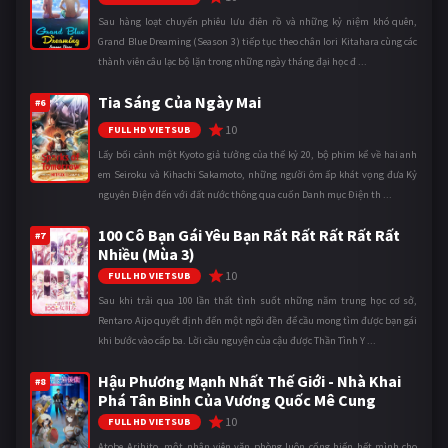
Sau hàng loạt chuyến phiêu lưu điên rồ và những kỷ niệm khó quên,
Grand Blue Dreaming (Season 3) tiếp tục theo chân Iori Kitahara cùng các
thành viên câu lạc bộ lặn trong những ngày tháng đại học đ ...
Tia Sáng Của Ngày Mai
#6
10
FULL HD VIETSUB
Lấy bối cảnh một Kyoto giả tưởng của thế kỷ 20, bộ phim kể về hai anh
em Seiroku và Kihachi Sakamoto, những người ôm ấp khát vọng đưa Kỷ
nguyên Điện đến với đất nước thông qua cuốn Danh mục Điện th ...
100 Cô Bạn Gái Yêu Bạn Rất Rất Rất Rất Rất
#7
Nhiều (Mùa 3)
10
FULL HD VIETSUB
Sau khi trải qua 100 lần thất tình suốt những năm trung học cơ sở,
Rentaro Aijo quyết định đến một ngôi đền để cầu mong tìm được bạn gái
khi bước vào cấp ba. Lời cầu nguyện của cậu được Thần Tình Y ...
Hậu Phương Mạnh Nhất Thế Giới - Nhà Khai
#8
Phá Tân Binh Của Vương Quốc Mê Cung
10
FULL HD VIETSUB
Atobe Arihito, một nhân viên văn phòng luôn cống hiến hết mình cho