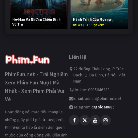
He-Man Và Những Chiến Binh
Hành Trình Của Moana
Vũ Trụ
490,837 lượt xem
239,572 lượt xem
Liên Hệ
22 đường Châu Long, P. Trúc
PhimFun.net - Trải Nghiệm
Bạch, Q. Ba Đình, Hà Nội, Việt
Nam
Xem Phim Fun Mượt Mà
Hotline: 0985646233
Nhất - Xem Phim Phải Vui
Vẻ
Email:
admin@phimfun.net
Telegram:
@golden885
Hoạt động với mục tiêu mang lại
những giây phút giải trí tuyệt vời,
PhimFun tự hào là điểm đến quen
thuộc của cộng đồng yêu điện ảnh.