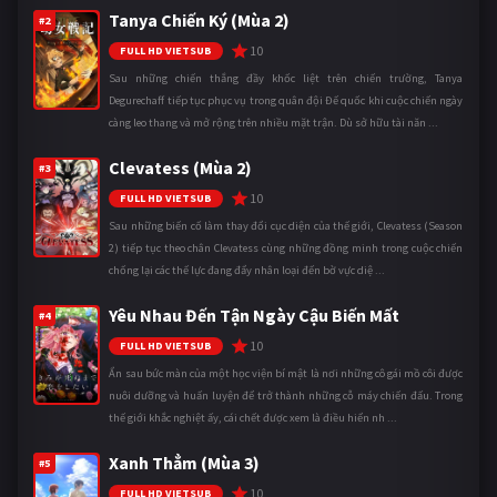
Tanya Chiến Ký (Mùa 2)
#2
10
FULL HD VIETSUB
Sau những chiến thắng đầy khốc liệt trên chiến trường, Tanya
Degurechaff tiếp tục phục vụ trong quân đội Đế quốc khi cuộc chiến ngày
càng leo thang và mở rộng trên nhiều mặt trận. Dù sở hữu tài năn ...
Clevatess (Mùa 2)
#3
10
FULL HD VIETSUB
Sau những biến cố làm thay đổi cục diện của thế giới, Clevatess (Season
2) tiếp tục theo chân Clevatess cùng những đồng minh trong cuộc chiến
chống lại các thế lực đang đẩy nhân loại đến bờ vực diệ ...
Yêu Nhau Đến Tận Ngày Cậu Biến Mất
#4
10
FULL HD VIETSUB
Ẩn sau bức màn của một học viện bí mật là nơi những cô gái mồ côi được
nuôi dưỡng và huấn luyện để trở thành những cỗ máy chiến đấu. Trong
thế giới khắc nghiệt ấy, cái chết được xem là điều hiển nh ...
Xanh Thẳm (Mùa 3)
#5
10
FULL HD VIETSUB