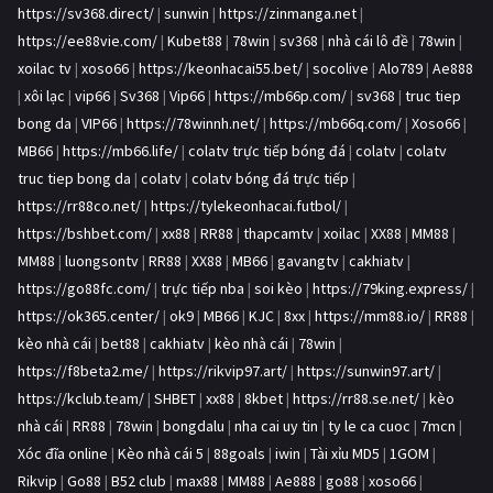
https://sv368.direct/
|
sunwin
|
https://zinmanga.net
|
https://ee88vie.com/
|
Kubet88
|
78win
|
sv368
|
nhà cái lô đề
|
78win
|
xoilac tv
|
xoso66
|
https://keonhacai55.bet/
|
socolive
|
Alo789
|
Ae888
|
xôi lạc
|
vip66
|
Sv368
|
Vip66
|
https://mb66p.com/
|
sv368
|
truc tiep
bong da
|
VIP66
|
https://78winnh.net/
|
https://mb66q.com/
|
Xoso66
|
MB66
|
https://mb66.life/
|
colatv trực tiếp bóng đá
|
colatv
|
colatv
truc tiep bong da
|
colatv
|
colatv bóng đá trực tiếp
|
https://rr88co.net/
|
https://tylekeonhacai.futbol/
|
https://bshbet.com/
|
xx88
|
RR88
|
thapcamtv
|
xoilac
|
XX88
|
MM88
|
MM88
|
luongsontv
|
RR88
|
XX88
|
MB66
|
gavangtv
|
cakhiatv
|
https://go88fc.com/
|
trực tiếp nba
|
soi kèo
|
https://79king.express/
|
https://ok365.center/
|
ok9
|
MB66
|
KJC
|
8xx
|
https://mm88.io/
|
RR88
|
kèo nhà cái
|
bet88
|
cakhiatv
|
kèo nhà cái
|
78win
|
https://f8beta2.me/
|
https://rikvip97.art/
|
https://sunwin97.art/
|
https://kclub.team/
|
SHBET
|
xx88
|
8kbet
|
https://rr88.se.net/
|
kèo
nhà cái
|
RR88
|
78win
|
bongdalu
|
nha cai uy tin
|
ty le ca cuoc
|
7mcn
|
Xóc đĩa online
|
Kèo nhà cái 5
|
88goals
|
iwin
|
Tài xỉu MD5
|
1GOM
|
Rikvip
|
Go88
|
B52 club
|
max88
|
MM88
|
Ae888
|
go88
|
xoso66
|