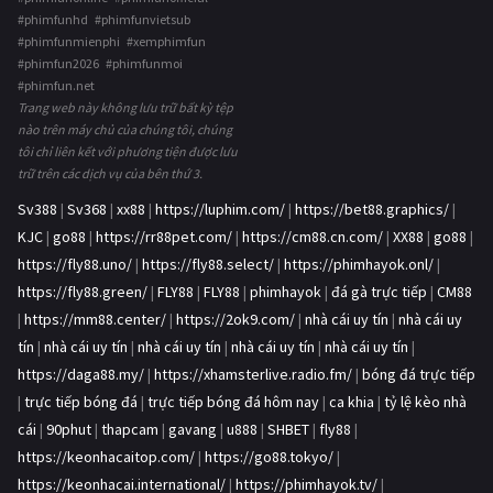
#phimfunhd #phimfunvietsub
#phimfunmienphi #xemphimfun
#phimfun2026 #phimfunmoi
#phimfun.net
Trang web này không lưu trữ bất kỳ tệp
nào trên máy chủ của chúng tôi, chúng
tôi chỉ liên kết với phương tiện được lưu
trữ trên các dịch vụ của bên thứ 3.
Sv388
|
Sv368
|
xx88
|
https://luphim.com/
|
https://bet88.graphics/
|
KJC
|
go88
|
https://rr88pet.com/
|
https://cm88.cn.com/
|
XX88
|
go88
|
https://fly88.uno/
|
https://fly88.select/
|
https://phimhayok.onl/
|
https://fly88.green/
|
FLY88
|
FLY88
|
phimhayok
|
đá gà trực tiếp
|
CM88
|
https://mm88.center/
|
https://2ok9.com/
|
nhà cái uy tín
|
nhà cái uy
tín
|
nhà cái uy tín
|
nhà cái uy tín
|
nhà cái uy tín
|
nhà cái uy tín
|
https://daga88.my/
|
https://xhamsterlive.radio.fm/
|
bóng đá trực tiếp
|
trực tiếp bóng đá
|
trực tiếp bóng đá hôm nay
|
ca khia
|
tỷ lệ kèo nhà
cái
|
90phut
|
thapcam
|
gavang
|
u888
|
SHBET
|
fly88
|
https://keonhacaitop.com/
|
https://go88.tokyo/
|
https://keonhacai.international/
|
https://phimhayok.tv/
|