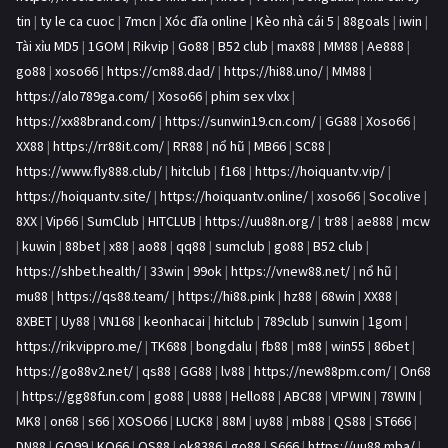
tin
|
ty le ca cuoc
|
7mcn
|
Xóc đĩa online
|
Kèo nhà cái 5
|
88goals
|
iwin
|
Tài xỉu MD5
|
1GOM
|
Rikvip
|
Go88
|
B52 club
|
max88
|
MM88
|
Ae888
|
go88
|
xoso66
|
https://cm88.dad/
|
https://hi88.uno/
|
MM88
|
https://alo789ga.com/
|
Xoso66
|
phim sex vlxx
|
https://xx88brand.com/
|
https://sunwin19.cn.com/
|
GG88
|
Xoso66
|
XX88
|
https://rr88it.com/
|
RR88
|
nổ hũ
|
MB66
|
SC88
|
https://www.fly888.club/
|
hitclub
|
f168
|
https://hoiquantv.vip/
|
https://hoiquantv.site/
|
https://hoiquantv.online/
|
xoso66
|
Socolive
|
8XX
|
Vip66
|
SumClub
|
HITCLUB
|
https://uu88n.org/
|
tr88
|
ae888
|
mcw
|
kuwin
|
88bet
|
x88
|
ao88
|
qq88
|
sumclub
|
go88
|
B52 club
|
https://shbet.health/
|
33win
|
99ok
|
https://vnew88.net/
|
nổ hũ
|
mu88
|
https://qs88.team/
|
https://hi88.pink
|
hz88
|
68win
|
XX88
|
8XBET
|
Uy88
|
VN168
|
keonhacai
|
hitclub
|
789club
|
sunwin
|
1gom
|
https://rikvippro.me/
|
TK688
|
bongdalu
|
fb88
|
m88
|
win55
|
86bet
|
https://go88v2.net/
|
qs88
|
GG88
|
lv88
|
https://new88pm.com/
|
On68
|
https://gg88fun.com
|
go88
|
U888
|
Hello88
|
ABC88
|
VIPWIN
|
78WIN
|
MK8
|
on68
|
s66
|
XOSO66
|
LUCK8
|
88M
|
uy88
|
mb88
|
QS88
|
ST666
|
DN88
|
GO99
|
KO66
|
QS88
|
ok8386
|
go88
|
S666
|
https://uu88.mba/
|