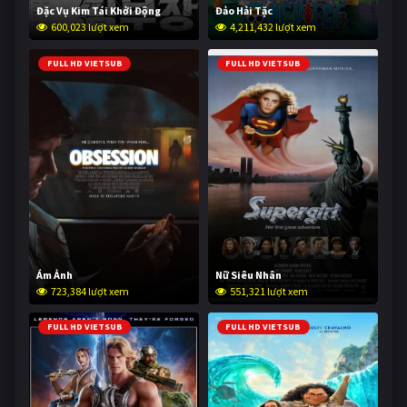
Đặc Vụ Kim Tái Khởi Động
Đảo Hải Tặc
600,023 lượt xem
4,211,432 lượt xem
FULL HD VIETSUB
FULL HD VIETSUB
Ám Ảnh
Nữ Siêu Nhân
723,384 lượt xem
551,321 lượt xem
FULL HD VIETSUB
FULL HD VIETSUB