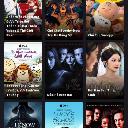
Nhân Viên Văn Phòng
Được Triệu Hồi
Thành Tứ Đại Thiên
Vương Ở Thế Giới
Chú Chó Scooby-Doo:
Khác
Trại Hè Đáng Sợ
Chú Cún Snoopy
Snoopy Tặng: Gửi Mẹ
(Và Bố), Với Tình Yêu
Hối Hận Sau Thiệp
Thương
Mùa Hè Kinh Hãi
Cưới