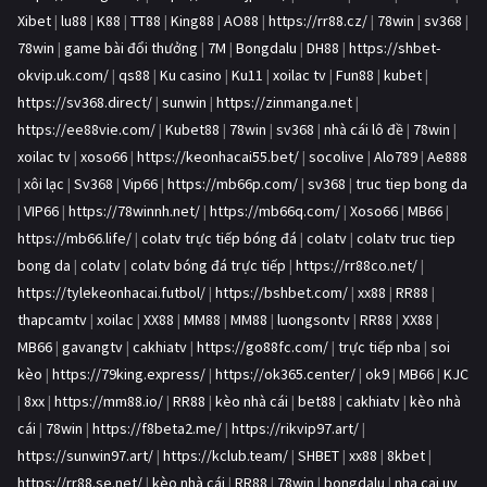
Xibet
|
lu88
|
K88
|
TT88
|
King88
|
AO88
|
https://rr88.cz/
|
78win
|
sv368
|
78win
|
game bài đổi thưởng
|
7M
|
Bongdalu
|
DH88
|
https://shbet-
okvip.uk.com/
|
qs88
|
Ku casino
|
Ku11
|
xoilac tv
|
Fun88
|
kubet
|
https://sv368.direct/
|
sunwin
|
https://zinmanga.net
|
https://ee88vie.com/
|
Kubet88
|
78win
|
sv368
|
nhà cái lô đề
|
78win
|
xoilac tv
|
xoso66
|
https://keonhacai55.bet/
|
socolive
|
Alo789
|
Ae888
|
xôi lạc
|
Sv368
|
Vip66
|
https://mb66p.com/
|
sv368
|
truc tiep bong da
|
VIP66
|
https://78winnh.net/
|
https://mb66q.com/
|
Xoso66
|
MB66
|
https://mb66.life/
|
colatv trực tiếp bóng đá
|
colatv
|
colatv truc tiep
bong da
|
colatv
|
colatv bóng đá trực tiếp
|
https://rr88co.net/
|
https://tylekeonhacai.futbol/
|
https://bshbet.com/
|
xx88
|
RR88
|
thapcamtv
|
xoilac
|
XX88
|
MM88
|
MM88
|
luongsontv
|
RR88
|
XX88
|
MB66
|
gavangtv
|
cakhiatv
|
https://go88fc.com/
|
trực tiếp nba
|
soi
kèo
|
https://79king.express/
|
https://ok365.center/
|
ok9
|
MB66
|
KJC
|
8xx
|
https://mm88.io/
|
RR88
|
kèo nhà cái
|
bet88
|
cakhiatv
|
kèo nhà
cái
|
78win
|
https://f8beta2.me/
|
https://rikvip97.art/
|
https://sunwin97.art/
|
https://kclub.team/
|
SHBET
|
xx88
|
8kbet
|
https://rr88.se.net/
|
kèo nhà cái
|
RR88
|
78win
|
bongdalu
|
nha cai uy