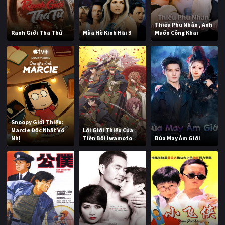
Thiếu Phu Nhân , Anh
Ranh Giới Tha Thứ
Mùa Hè Kinh Hãi 3
Muốn Công Khai
Snoopy Giới Thiệu:
Marcie Độc Nhất Vô
Lời Giới Thiệu Của
Nhị
Tiền Bối Iwamoto
Bùa May Âm Giới