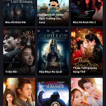
Snoopy Giới Thiệu:
Ngôi Trường Của
Mùa Hè Kinh Hãi
Lucy
Mùa Hè Kinh Hãi 2
Thiếu Tướng Quân
Triệu Hồi
Hộp Nhạc Ma Quái
Sủng Thê