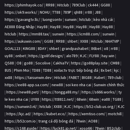
https://phimhayok.co/
|
RR88
|
Hitclub
|
789Club
|
ck444
|
GG88
|
https://ok9.works/
|
NOHU
|
TT88
|
789P
|
qh88
|
rr88
|
J88
|
https://gavangtv.llc/
|
luongsontv
|
sunwin
|
hitclub
|
kèo nhà cái
|
AE888 Đăng Nhập
|
Hay88
|
Hay88
|
Hay88
|
Hay88
|
Hay88
|
Hay88
|
hitclub
|
https://mm88.tax/
|
sunwin
|
https://icm88.com/
|
sunwin
|
https://aukuwin.com/
|
GG88
|
RR88
|
shbet
|
XX88
|
Hitclub
|
NHATVIP
|
GOAL123
|
KING88
|
8DAY
|
shbet
|
grandpashabet
|
86bet
|
o8
|
rr88
|
uy88
|
onbet
|
https://go8f.design/
|
alo789
|
KJC
|
FLY88
|
hay.win
|
QS88
|
O8
|
go88
|
Socolive
|
CakhiaTV
|
https://go88play.site
|
CM88
|
8US
|
Phim Moi
|
TD88
|
TD88
|
xoilactv trực tiếp bóng đá
|
8x bet
|
kjc
|
xx88
|
https://taisunwin.dev
|
Hitclub
|
FABET
|
BIG88
|
Kubet
|
789 club
|
https://ee88-app.sa.com/
|
new88
|
soi keo nha cai
|
Sunwin chính thức
|
https://new88.pet/
|
https://tongga88.my/
|
https://s666.works/
|
ty
le keo nha cai
|
UY88
|
https://tt8811.net/
|
68win
|
68win
|
ea88
|
TG88
|
https://sunwin3.nl/
|
hitclub
|
XX88
|
KJC
|
https://b52-club.us.org/
|
KJC
|
https://kjc.ad/
|
https://kubet.eco/
|
https://xemtiso.com/
|
motchill
|
https://b52com.io
|
trang cá độ bóng đá
|
78win
|
AO88
|
https://c168.guide/
|
https://luck81.jp.net/
|
xoso66
|
78win
|
B52club
|