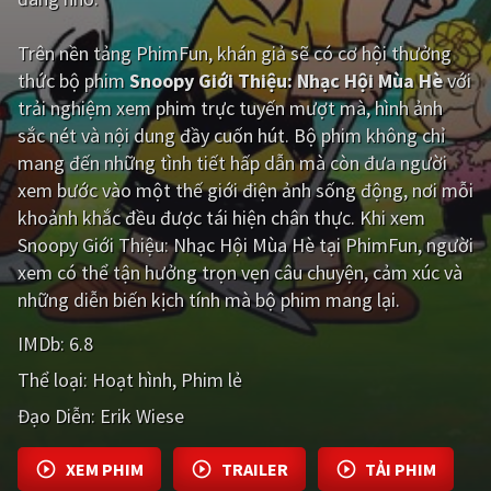
Giật gân
Gia đình
Trên nền tảng
PhimFun
, khán giả sẽ có cơ hội thưởng
thức bộ phim
Snoopy Giới Thiệu: Nhạc Hội Mùa Hè
với
Bí ẩn
Lịch sử
trải nghiệm xem phim trực tuyến mượt mà, hình ảnh
Viễn Tây
Tiểu sử
sắc nét và nội dung đầy cuốn hút. Bộ phim không chỉ
mang đến những tình tiết hấp dẫn mà còn đưa người
GameShow
DramaTV
xem bước vào một thế giới điện ảnh sống động, nơi mỗi
khoảnh khắc đều được tái hiện chân thực. Khi xem
QUỐC GIA
Snoopy Giới Thiệu: Nhạc Hội Mùa Hè tại PhimFun, người
xem có thể tận hưởng trọn vẹn câu chuyện, cảm xúc và
Âu - Mỹ
Trung Quốc - Hồng Kông
những diễn biến kịch tính mà bộ phim mang lại.
Hàn Quốc
Nhật Bản
IMDb:
6.8
Ấn Độ
Việt Nam
Thể loại:
Hoạt hình
Phim lẻ
Tổng hợp
Đạo Diễn:
Erik Wiese
CẬP NHẬT
XEM PHIM
TRAILER
TẢI PHIM