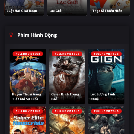
Luật Hai Giai Đoạn
Lạc Giới
Thạc Sĩ Thiếu Niên
Phim Hành Động
FULL HD VIETSUB
FULL HD VIETSUB
FULL HD VIETSUB
Huyền Thoại Aang:
Chiến Binh Trong
Lực Lượng Tinh
Tiết Khí Sư Cuối
Gió
Nhuệ
Cùng
FULL HD VIETSUB
FULL HD VIETSUB
FULL HD VIETSUB