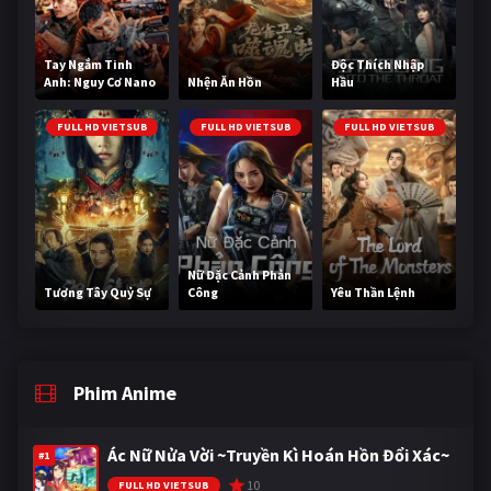
Tay Ngắm Tinh
Độc Thích Nhập
Anh: Nguy Cơ Nano
Nhện Ăn Hồn
Hầu
FULL HD VIETSUB
FULL HD VIETSUB
FULL HD VIETSUB
Nữ Đặc Cảnh Phản
Tương Tây Quỷ Sự
Công
Yêu Thần Lệnh
Phim Anime
Ác Nữ Nửa Vời ~Truyền Kì Hoán Hồn Đổi Xác~
#1
10
FULL HD VIETSUB