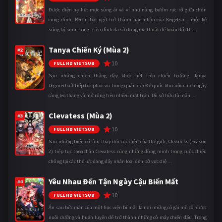
Được điện hạ hết mực sủng ái và ví như nàng bướm rực rỡ giữa chốn
cung đình, Reirin bất ngờ trở thành nạn nhân của Keigetsu – một kẻ
sống ký sinh trong triều đình đã sử dụng ma thuật để hoán đổi th ...
Tanya Chiến Ký (Mùa 2)
#2
10
FULL HD VIETSUB
Sau những chiến thắng đầy khốc liệt trên chiến trường, Tanya
Degurechaff tiếp tục phục vụ trong quân đội Đế quốc khi cuộc chiến ngày
càng leo thang và mở rộng trên nhiều mặt trận. Dù sở hữu tài năn ...
Clevatess (Mùa 2)
#3
10
FULL HD VIETSUB
Sau những biến cố làm thay đổi cục diện của thế giới, Clevatess (Season
2) tiếp tục theo chân Clevatess cùng những đồng minh trong cuộc chiến
chống lại các thế lực đang đẩy nhân loại đến bờ vực diệ ...
Yêu Nhau Đến Tận Ngày Cậu Biến Mất
#4
10
FULL HD VIETSUB
Ẩn sau bức màn của một học viện bí mật là nơi những cô gái mồ côi được
nuôi dưỡng và huấn luyện để trở thành những cỗ máy chiến đấu. Trong