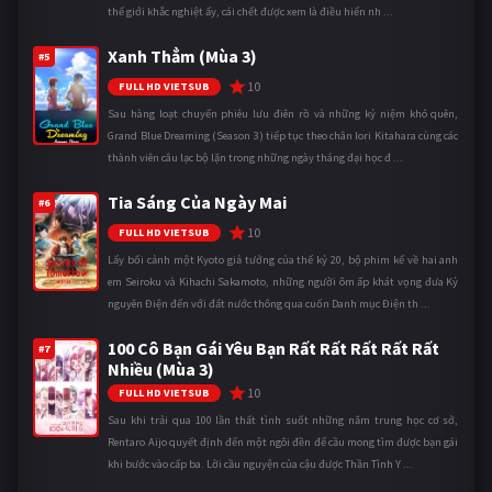
thế giới khắc nghiệt ấy, cái chết được xem là điều hiển nh ...
Xanh Thẳm (Mùa 3)
#5
10
FULL HD VIETSUB
Sau hàng loạt chuyến phiêu lưu điên rồ và những kỷ niệm khó quên,
Grand Blue Dreaming (Season 3) tiếp tục theo chân Iori Kitahara cùng các
thành viên câu lạc bộ lặn trong những ngày tháng đại học đ ...
Tia Sáng Của Ngày Mai
#6
10
FULL HD VIETSUB
Lấy bối cảnh một Kyoto giả tưởng của thế kỷ 20, bộ phim kể về hai anh
em Seiroku và Kihachi Sakamoto, những người ôm ấp khát vọng đưa Kỷ
nguyên Điện đến với đất nước thông qua cuốn Danh mục Điện th ...
100 Cô Bạn Gái Yêu Bạn Rất Rất Rất Rất Rất
#7
Nhiều (Mùa 3)
10
FULL HD VIETSUB
Sau khi trải qua 100 lần thất tình suốt những năm trung học cơ sở,
Rentaro Aijo quyết định đến một ngôi đền để cầu mong tìm được bạn gái
khi bước vào cấp ba. Lời cầu nguyện của cậu được Thần Tình Y ...