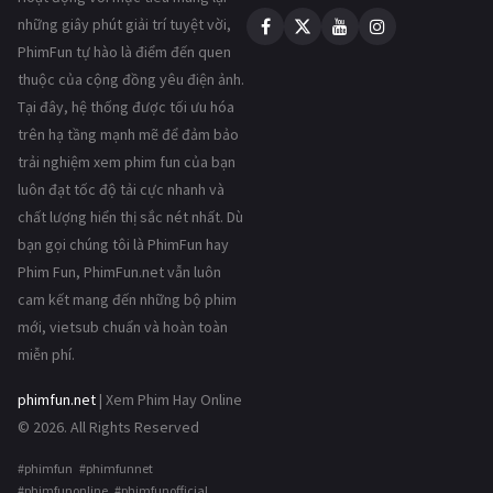
những giây phút giải trí tuyệt vời,
PhimFun tự hào là điểm đến quen
thuộc của cộng đồng yêu điện ảnh.
Tại đây, hệ thống được tối ưu hóa
trên hạ tầng mạnh mẽ để đảm bảo
trải nghiệm xem phim fun của bạn
luôn đạt tốc độ tải cực nhanh và
chất lượng hiển thị sắc nét nhất. Dù
bạn gọi chúng tôi là PhimFun hay
Phim Fun, PhimFun.net vẫn luôn
cam kết mang đến những bộ phim
mới, vietsub chuẩn và hoàn toàn
miễn phí.
phimfun.net
| Xem Phim Hay Online
© 2026. All Rights Reserved
#phimfun #phimfunnet
#phimfunonline #phimfunofficial