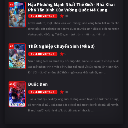
Hậu Phương Mạnh Nhất Thế Giới - Nhà Khai
#8
Phá Tân Binh Của Vương Quốc Mê Cung
10
FULL HD VIETSUB
Atobe Arihito, một nhân viên văn phòng luôn cống hiến hết mình cho
công việc, bất ngờ gặp tai nạn và được chuyển sinh đến dị giới mang tên
Vương quốc Mê Cung. Tại đây, anh trở thành một mạo hiểm gi ...
Thất Nghiệp Chuyển Sinh (Mùa 3)
#9
5
FULL HD VIETSUB
Sau những biến cố làm thay đổi cuộc đời, Rudeus Greyrat tiếp tục bước
vào một hành trình mới để trưởng thành cả về sức mạnh lẫn tinh thần.
Khi đối mặt với những thử thách ngày càng khắc nghiệt, anh ...
Đuốc Đen
#10
10
FULL HD VIETSUB
Jirô là một cậu bé được ông nuôi dưỡng và rèn luyện để trở thành ninja,
đồng thời sở hữu khả năng đặc biệt có thể giao tiếp với các loài động vật.
Bị mọi người xa lánh vì sự khác biệt của mình, cậu ...