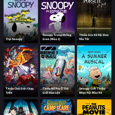
Snoopy Trong Không
Thiếu Gia Xã Hội Đen
Trại Snoopy
Gian (Mùa 1)
Yêu Tôi
Thiếu Chủ Giỏi Chạy
Thiếu Nữ Pin Ở Thế
Snoopy Giới Thiệu:
Trốn
Giới Đảo Lộn
Nhạc Hội Mùa Hè