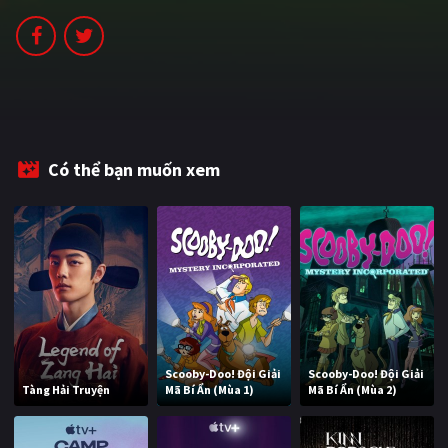
PHIM MỚI
PHIM BỘ
PHIM LẺ
PHIM CHIẾU RẠP
Có thể bạn muốn xem
TUYỂN TẬP PHIM
BLOG
Scooby-Doo! Đội Giải
Scooby-Doo! Đội Giải
Tàng Hải Truyện
Mã Bí Ẩn (Mùa 1)
Mã Bí Ẩn (Mùa 2)