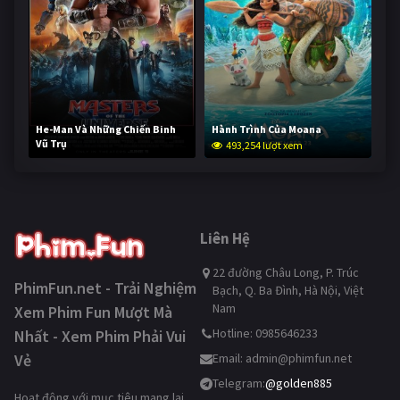
He-Man Và Những Chiến Binh
Hành Trình Của Moana
Vũ Trụ
493,254 lượt xem
242,193 lượt xem
Liên Hệ
22 đường Châu Long, P. Trúc
PhimFun.net - Trải Nghiệm
Bạch, Q. Ba Đình, Hà Nội, Việt
Nam
Xem Phim Fun Mượt Mà
Hotline: 0985646233
Nhất - Xem Phim Phải Vui
Vẻ
Email:
admin@phimfun.net
Telegram:
@golden885
Hoạt động với mục tiêu mang lại