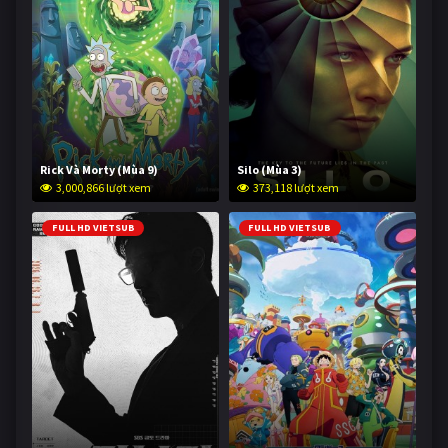
Rick Và Morty (Mùa 9)
Silo (Mùa 3)
3,000,866 lượt xem
373,118 lượt xem
FULL HD VIETSUB
FULL HD VIETSUB