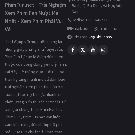
PhimFun.net - Trải Nghiệm
Bạch, Q. Ba Đình, Hà Nội, Việt
Nam
Xem Phim Fun Mượt Mà
Hotline: 0985646233
Nhất - Xem Phim Phải Vui
Vẻ
Email:
admin@phimfun.net
Telegram:
@golden885
Hoạt động với mục tiêu mang lại
những giây phút giải trí tuyệt vời,
PhimFun tự hào là điểm đến quen
thuộc của cộng đồng yêu điện ảnh.
Tại đây, hệ thống được tối ưu hóa
trên hạ tầng mạnh mẽ để đảm bảo
trải nghiệm xem phim fun của bạn
luôn đạt tốc độ tải cực nhanh và
chất lượng hiển thị sắc nét nhất. Dù
bạn gọi chúng tôi là PhimFun hay
Phim Fun, PhimFun.net vẫn luôn
cam kết mang đến những bộ phim
mới, vietsub chuẩn và hoàn toàn