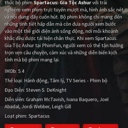
thức bộ phim
Spartacus: Gia Tộc Ashur
với trải
nghiệm xem phim trực tuyến mượt mà, hình ảnh sắc nét
Giật gân
Gia đình
và nội dung đầy cuốn hút. Bộ phim không chỉ mang đến
Bí ẩn
Lịch sử
những tình tiết hấp dẫn mà còn đưa người xem bước
vào một thế giới điện ảnh sống động, nơi mỗi khoảnh
Viễn Tây
Tiểu sử
khắc đều được tái hiện chân thực. Khi xem Spartacus:
GameShow
DramaTV
Gia Tộc Ashur tại PhimFun, người xem có thể tận hưởng
trọn vẹn câu chuyện, cảm xúc và những diễn biến kịch
QUỐC GIA
tính mà bộ phim mang lại.
IMDb:
5.4
Âu - Mỹ
Trung Quốc - Hồng Kông
Thể loại:
Hành động
Tâm lý
TV Series - Phim bộ
Hàn Quốc
Nhật Bản
Đạo Diễn:
Steven S. DeKnight
Ấn Độ
Việt Nam
Diễn viên:
Graham McTavish
Ivana Baquero
Joel
Abadal
Tổng hợp
Jordi Webber
Leigh Gill
Loạt phim:
Spartacus
CẬP NHẬT