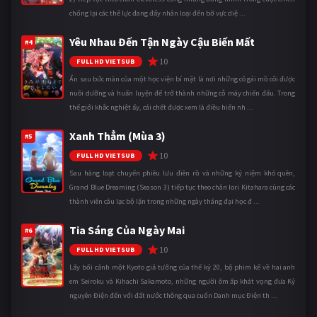
chống lại các thế lực đang đẩy nhân loại đến bờ vực diệ ...
Yêu Nhau Đến Tận Ngày Cậu Biến Mất
#4
10
FULL HD VIETSUB
Ẩn sau bức màn của một học viện bí mật là nơi những cô gái mồ côi được
nuôi dưỡng và huấn luyện để trở thành những cỗ máy chiến đấu. Trong
thế giới khắc nghiệt ấy, cái chết được xem là điều hiển nh ...
Xanh Thẳm (Mùa 3)
#5
10
FULL HD VIETSUB
Sau hàng loạt chuyến phiêu lưu điên rồ và những kỷ niệm khó quên,
Grand Blue Dreaming (Season 3) tiếp tục theo chân Iori Kitahara cùng các
thành viên câu lạc bộ lặn trong những ngày tháng đại học đ ...
Tia Sáng Của Ngày Mai
#6
10
FULL HD VIETSUB
Lấy bối cảnh một Kyoto giả tưởng của thế kỷ 20, bộ phim kể về hai anh
em Seiroku và Kihachi Sakamoto, những người ôm ấp khát vọng đưa Kỷ
nguyên Điện đến với đất nước thông qua cuốn Danh mục Điện th ...