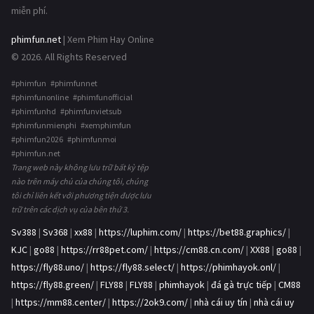
miễn phí.
phimfun.net
| Xem Phim Hay Online
© 2026. All Rights Reserved
#phimfun #phimfunnet
#phimfunonline #phimfunofficial
#phimfunhd #phimfunvietsub
#phimfunmienphi #xemphimfun
#phimfun2026 #phimfunmoi
#phimfun.net
Trang web này không lưu trữ bất kỳ tệp
nào trên máy chủ của chúng tôi, chúng
tôi chỉ liên kết với phương tiện được lưu
trữ trên các dịch vụ của bên thứ 3.
Sv388
|
Sv368
|
xx88
|
https://luphim.com/
|
https://bet88.graphics/
|
KJC
|
go88
|
https://rr88pet.com/
|
https://cm88.cn.com/
|
XX88
|
go88
|
https://fly88.uno/
|
https://fly88.select/
|
https://phimhayok.onl/
|
https://fly88.green/
|
FLY88
|
FLY88
|
phimhayok
|
đá gà trực tiếp
|
CM88
|
https://mm88.center/
|
https://2ok9.com/
|
nhà cái uy tín
|
nhà cái uy