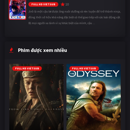
10
FULL HD VIETSUB
Jirô là một cậu bé được ông nuôi dưỡng và rèn luyện để trở thành ninja,
đồng thời sở hữu khả năng đặc biệt có thể giao tiếp với các loài động vật.
Bị mọi người xa lánh vì sự khác biệt của mình, cậu ...
Phim được xem nhiều
FULL HD VIETSUB
FULL HD VIETSUB