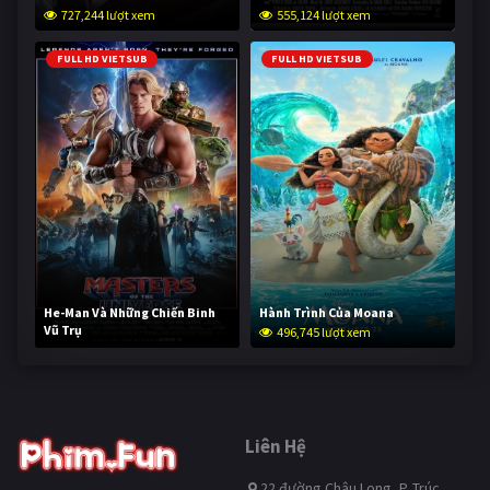
727,244 lượt xem
555,124 lượt xem
FULL HD VIETSUB
FULL HD VIETSUB
He-Man Và Những Chiến Binh
Hành Trình Của Moana
Vũ Trụ
496,745 lượt xem
245,804 lượt xem
Liên Hệ
22 đường Châu Long, P. Trúc