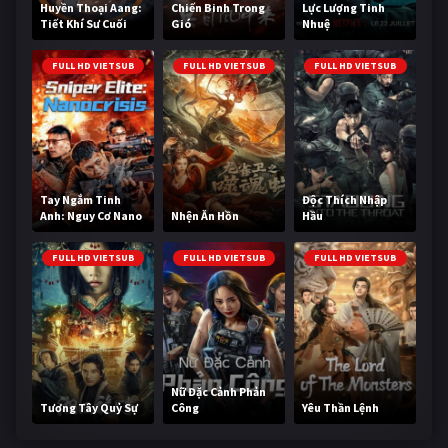
Huyền Thoại Aang:
Chiến Binh Trong
Lực Lượng Tinh
Tiết Khí Sư Cuối
Gió
Nhuệ
Cùng
FULL HD VIETSUB
FULL HD VIETSUB
FULL HD VIETSUB
Tay Ngắm Tinh
Độc Thích Nhập
Anh: Nguy Cơ Nano
Nhện Ăn Hồn
Hầu
FULL HD VIETSUB
FULL HD VIETSUB
FULL HD VIETSUB
Nữ Đặc Cảnh Phản
Tương Tây Quỷ Sự
Công
Yêu Thần Lệnh