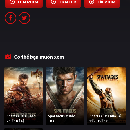
XEM PHIM
TRAILER
TẢI PHIM
PHIM MỚI
PHIM BỘ
PHIM LẺ
PHIM CHIẾU RẠP
TUYỂN TẬP PHIM
Có thể bạn muốn xem
BLOG
Spartacus 3: Cuộc
Spartacus 2: Báo
Spartacus: Chúa Tể
Chiến Nô Lệ
Thù
Đấu Trường