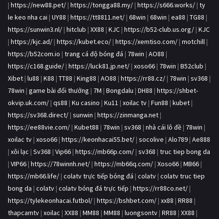
|
https://new88.pet/
|
https://tongga88.my/
|
https://s666.works/
|
ty
le keo nha cai
|
UY88
|
https://tt8811.net/
|
68win
|
68win
|
ea88
|
TG88
|
https://sunwin3.nl/
|
hitclub
|
XX88
|
KJC
|
https://b52-club.us.org/
|
KJC
|
https://kjc.ad/
|
https://kubet.eco/
|
https://xemtiso.com/
|
motchill
|
https://b52com.io
|
trang cá độ bóng đá
|
78win
|
AO88
|
https://c168.guide/
|
https://luck81.jp.net/
|
xoso66
|
78win
|
B52club
|
Xibet
|
lu88
|
K88
|
TT88
|
King88
|
AO88
|
https://rr88.cz/
|
78win
|
sv368
|
78win
|
game bài đổi thưởng
|
7M
|
Bongdalu
|
DH88
|
https://shbet-
okvip.uk.com/
|
qs88
|
Ku casino
|
Ku11
|
xoilac tv
|
Fun88
|
kubet
|
https://sv368.direct/
|
sunwin
|
https://zinmanga.net
|
https://ee88vie.com/
|
Kubet88
|
78win
|
sv368
|
nhà cái lô đề
|
78win
|
xoilac tv
|
xoso66
|
https://keonhacai55.bet/
|
socolive
|
Alo789
|
Ae888
|
xôi lạc
|
Sv368
|
Vip66
|
https://mb66p.com/
|
sv368
|
truc tiep bong da
|
VIP66
|
https://78winnh.net/
|
https://mb66q.com/
|
Xoso66
|
MB66
|
https://mb66.life/
|
colatv trực tiếp bóng đá
|
colatv
|
colatv truc tiep
bong da
|
colatv
|
colatv bóng đá trực tiếp
|
https://rr88co.net/
|
https://tylekeonhacai.futbol/
|
https://bshbet.com/
|
xx88
|
RR88
|
thapcamtv
|
xoilac
|
XX88
|
MM88
|
MM88
|
luongsontv
|
RR88
|
XX88
|