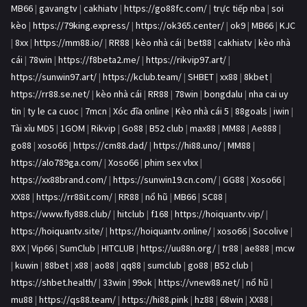
MB66
|
gavangtv
|
cakhiatv
|
https://go88fc.com/
|
trực tiếp nba
|
soi
kèo
|
https://79king.express/
|
https://ok365.center/
|
ok9
|
MB66
|
KJC
|
8xx
|
https://mm88.io/
|
RR88
|
kèo nhà cái
|
bet88
|
cakhiatv
|
kèo nhà
cái
|
78win
|
https://f8beta2.me/
|
https://rikvip97.art/
|
https://sunwin97.art/
|
https://kclub.team/
|
SHBET
|
xx88
|
8kbet
|
https://rr88.se.net/
|
kèo nhà cái
|
RR88
|
78win
|
bongdalu
|
nha cai uy
tin
|
ty le ca cuoc
|
7mcn
|
Xóc đĩa online
|
Kèo nhà cái 5
|
88goals
|
iwin
|
Tài xỉu MD5
|
1GOM
|
Rikvip
|
Go88
|
B52 club
|
max88
|
MM88
|
Ae888
|
go88
|
xoso66
|
https://cm88.dad/
|
https://hi88.uno/
|
MM88
|
https://alo789ga.com/
|
Xoso66
|
phim sex vlxx
|
https://xx88brand.com/
|
https://sunwin19.cn.com/
|
GG88
|
Xoso66
|
XX88
|
https://rr88it.com/
|
RR88
|
nổ hũ
|
MB66
|
SC88
|
https://www.fly888.club/
|
hitclub
|
f168
|
https://hoiquantv.vip/
|
https://hoiquantv.site/
|
https://hoiquantv.online/
|
xoso66
|
Socolive
|
8XX
|
Vip66
|
SumClub
|
HITCLUB
|
https://uu88n.org/
|
tr88
|
ae888
|
mcw
|
kuwin
|
88bet
|
x88
|
ao88
|
qq88
|
sumclub
|
go88
|
B52 club
|
https://shbet.health/
|
33win
|
99ok
|
https://vnew88.net/
|
nổ hũ
|
mu88
|
https://qs88.team/
|
https://hi88.pink
|
hz88
|
68win
|
XX88
|