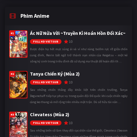
Phim Anime
Ác Nữ Nửa Vời ~Truyền Kì Hoán Hồn Đổi Xác~
#1
10
FULL HD VIETSUB
Được điện hạ hết mực sủng ái và ví như nàng bướm rực rỡ giữa chốn
cung đình, Reirin bất ngờ trở thành nạn nhân của Keigetsu – một kẻ
sống ký sinh trong triều đình đã sử dụng ma thuật để hoán đổi th ...
Tanya Chiến Ký (Mùa 2)
#2
10
FULL HD VIETSUB
Sau những chiến thắng đầy khốc liệt trên chiến trường, Tanya
Degurechaff tiếp tục phục vụ trong quân đội Đế quốc khi cuộc chiến ngày
càng leo thang và mở rộng trên nhiều mặt trận. Dù sở hữu tài năn ...
Clevatess (Mùa 2)
#3
10
FULL HD VIETSUB
Sau những biến cố làm thay đổi cục diện của thế giới, Clevatess (Season
2) tiếp tục theo chân Clevatess cùng những đồng minh trong cuộc chiến