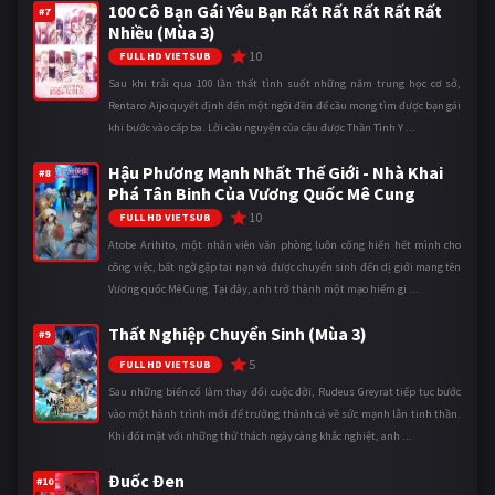
100 Cô Bạn Gái Yêu Bạn Rất Rất Rất Rất Rất
#7
Nhiều (Mùa 3)
10
FULL HD VIETSUB
Sau khi trải qua 100 lần thất tình suốt những năm trung học cơ sở,
Rentaro Aijo quyết định đến một ngôi đền để cầu mong tìm được bạn gái
khi bước vào cấp ba. Lời cầu nguyện của cậu được Thần Tình Y ...
Hậu Phương Mạnh Nhất Thế Giới - Nhà Khai
#8
Phá Tân Binh Của Vương Quốc Mê Cung
10
FULL HD VIETSUB
Atobe Arihito, một nhân viên văn phòng luôn cống hiến hết mình cho
công việc, bất ngờ gặp tai nạn và được chuyển sinh đến dị giới mang tên
Vương quốc Mê Cung. Tại đây, anh trở thành một mạo hiểm gi ...
Thất Nghiệp Chuyển Sinh (Mùa 3)
#9
5
FULL HD VIETSUB
Sau những biến cố làm thay đổi cuộc đời, Rudeus Greyrat tiếp tục bước
vào một hành trình mới để trưởng thành cả về sức mạnh lẫn tinh thần.
Khi đối mặt với những thử thách ngày càng khắc nghiệt, anh ...
Đuốc Đen
#10