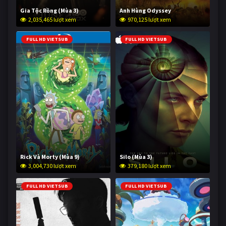
Gia Tộc Rồng (Mùa 3)
Anh Hùng Odyssey
2,035,465 lượt xem
970,125 lượt xem
FULL HD VIETSUB
FULL HD VIETSUB
Rick Và Morty (Mùa 9)
Silo (Mùa 3)
3,004,730 lượt xem
379,180 lượt xem
FULL HD VIETSUB
FULL HD VIETSUB