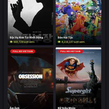
Đặc Vụ Kim Tái Khởi Động
Đảo Hải Tặc
603,728 lượt xem
4,216,137 lượt xem
FULL HD VIETSUB
FULL HD VIETSUB
Ám Ảnh
Nữ Siêu Nhân