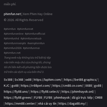
miễn phí.
phimfun.net
| Xem Phim Hay Online
© 2026. All Rights Reserved
#phimfun #phimfunnet
#phimfunonline #phimfunofficial
#phimfunhd #phimfunvietsub
#phimfunmienphi #xemphimfun
#phimfun2026 #phimfunmoi
#phimfun.net
Trang web này không lưu trữ bất kỳ tệp
nào trên máy chủ của chúng tôi, chúng
tôi chỉ liên kết với phương tiện được lưu
trữ trên các dịch vụ của bên thứ 3.
Sv388
|
Sv368
|
xx88
|
https://luphim.com/
|
https://bet88.graphics/
|
KJC
|
go88
|
https://rr88pet.com/
|
https://cm88.cn.com/
|
XX88
|
go88
|
https://fly88.uno/
|
https://fly88.select/
|
https://phimhayok.onl/
|
https://fly88.green/
|
FLY88
|
FLY88
|
phimhayok
|
đá gà trực tiếp
|
CM88
|
https://mm88.center/
|
nhà cái uy tín
|
https://daga88.my/
|