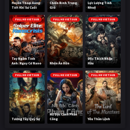
Huyền Thoại Aang:
Chiến Binh Trong
Lực Lượng Tinh
Tiết Khí Sư Cuối
Gió
Nhuệ
Cùng
FULL HD VIETSUB
FULL HD VIETSUB
FULL HD VIETSUB
Tay Ngắm Tinh
Độc Thích Nhập
Anh: Nguy Cơ Nano
Nhện Ăn Hồn
Hầu
FULL HD VIETSUB
FULL HD VIETSUB
FULL HD VIETSUB
Nữ Đặc Cảnh Phản
Tương Tây Quỷ Sự
Công
Yêu Thần Lệnh