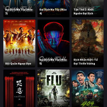
Đại Dịch Ma Túy (Mùa
Đại Dịch Ma Túy (Mùa
Tận Thế Z: Khởi
3)
4)
Nguồn Đại Dịch
Đại Dịch Ma Túy (Mùa
Địch Nhân Kiệt: Tứ
Đội Quân Ngoại Đạo
6)
Đại Thiên Vương