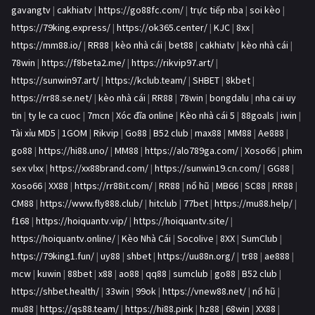
gavangtv
|
cakhiatv
|
https://go88fc.com/
|
trực tiếp nba
|
soi kèo
|
https://79king.express/
|
https://ok365.center/
|
KJC
|
8xx
|
https://mm88.io/
|
RR88
|
kèo nhà cái
|
bet88
|
cakhiatv
|
kèo nhà cái
|
78win
|
https://f8beta2.me/
|
https://rikvip97.art/
|
https://sunwin97.art/
|
https://kclub.team/
|
SHBET
|
8kbet
|
https://rr88.se.net/
|
kèo nhà cái
|
RR88
|
78win
|
bongdalu
|
nha cai uy
tin
|
ty le ca cuoc
|
7mcn
|
Xóc đĩa online
|
Kèo nhà cái 5
|
88goals
|
iwin
|
Tài xỉu MD5
|
1GOM
|
Rikvip
|
Go88
|
B52 club
|
max88
|
MM88
|
Ae888
|
go88
|
https://hi88.uno/
|
MM88
|
https://alo789ga.com/
|
Xoso66
|
phim
sex vlxx
|
https://xx88brand.com/
|
https://sunwin19.cn.com/
|
GG88
|
Xoso66
|
XX88
|
https://rr88it.com/
|
RR88
|
nổ hũ
|
MB66
|
SC88
|
RR88
|
CM88
|
https://www.fly888.club/
|
hitclub
|
77bet
|
https://mu88.help/
|
f168
|
https://hoiquantv.vip/
|
https://hoiquantv.site/
|
https://hoiquantv.online/
|
Kèo Nhà Cái
|
Socolive
|
8XX
|
SumClub
|
https://79king1.fun/
|
uy88
|
shbet
|
https://uu88n.org/
|
tr88
|
ae888
|
mcw
|
kuwin
|
88bet
|
x88
|
ao88
|
qq88
|
sumclub
|
go88
|
B52 club
|
https://shbet.health/
|
33win
|
99ok
|
https://vnew88.net/
|
nổ hũ
|
mu88
|
https://qs88.team/
|
https://hi88.pink
|
hz88
|
68win
|
XX88
|