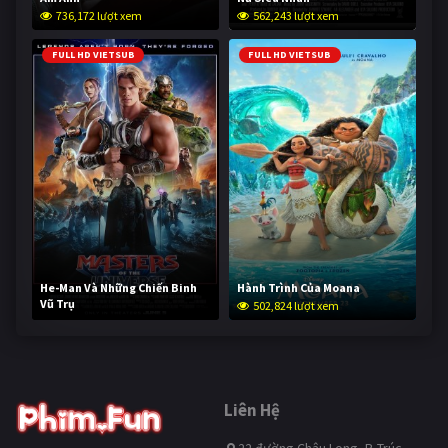
736,172 lượt xem
562,243 lượt xem
FULL HD VIETSUB
FULL HD VIETSUB
He-Man Và Những Chiến Binh
Hành Trình Của Moana
Vũ Trụ
502,824 lượt xem
252,749 lượt xem
Liên Hệ