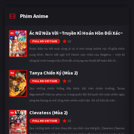
Phim Anime
Ác Nữ Nửa Vời ~Truyền Kì Hoán Hồn Đổi Xác~
#1
10
FULL HD VIETSUB
Được điện hạ hết mực sủng ái và ví như nàng bướm rực rỡ giữa chốn
cung đình, Reirin bất ngờ trở thành nạn nhân của Keigetsu – một kẻ
sống ký sinh trong triều đình đã sử dụng ma thuật để hoán đổi th ...
Tanya Chiến Ký (Mùa 2)
#2
10
FULL HD VIETSUB
Sau những chiến thắng đầy khốc liệt trên chiến trường, Tanya
Degurechaff tiếp tục phục vụ trong quân đội Đế quốc khi cuộc chiến ngày
càng leo thang và mở rộng trên nhiều mặt trận. Dù sở hữu tài năn ...
Clevatess (Mùa 2)
#3
10
FULL HD VIETSUB
Sau những biến cố làm thay đổi cục diện của thế giới, Clevatess (Season