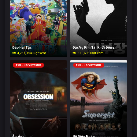
Đảo Hải Tặc
Đặc Vụ Kim Tái Khởi Động
4,237,154 lượt xem
611,695 lượt xem
FULL HD VIETSUB
FULL HD VIETSUB
Ám Ảnh
Nữ Siêu Nhân