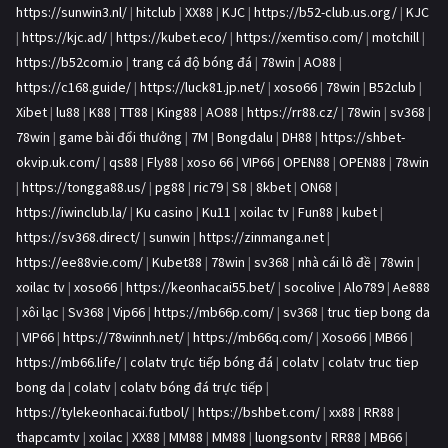
https://sunwin3.nl/
|
hitclub
|
XX88
|
KJC
|
https://b52-club.us.org/
|
KJC
|
https://kjc.ad/
|
https://kubet.eco/
|
https://xemtiso.com/
|
motchill
|
https://b52com.io
|
trang cá độ bóng đá
|
78win
|
AO88
|
https://c168.guide/
|
https://luck81.jp.net/
|
xoso66
|
78win
|
B52club
|
Xibet
|
lu88
|
K88
|
TT88
|
King88
|
AO88
|
https://rr88.cz/
|
78win
|
sv368
|
78win
|
game bài đổi thưởng
|
7M
|
Bongdalu
|
DH88
|
https://shbet-
okvip.uk.com/
|
qs88
|
Fly88
|
xoso 66
|
VIP66
|
OPEN88
|
OPEN88
|
78win
|
https://tongga88.us/
|
pg88
|
ric79
|
S8
|
8kbet
|
ON68
|
https://iwinclub.la/
|
Ku casino
|
Ku11
|
xoilac tv
|
Fun88
|
kubet
|
https://sv368.direct/
|
sunwin
|
https://zinmanga.net
|
https://ee88vie.com/
|
Kubet88
|
78win
|
sv368
|
nhà cái lô đề
|
78win
|
xoilac tv
|
xoso66
|
https://keonhacai55.bet/
|
socolive
|
Alo789
|
Ae888
|
xôi lạc
|
Sv368
|
Vip66
|
https://mb66p.com/
|
sv368
|
truc tiep bong da
|
VIP66
|
https://78winnh.net/
|
https://mb66q.com/
|
Xoso66
|
MB66
|
https://mb66.life/
|
colatv trực tiếp bóng đá
|
colatv
|
colatv truc tiep
bong da
|
colatv
|
colatv bóng đá trực tiếp
|
https://tylekeonhacai.futbol/
|
https://bshbet.com/
|
xx88
|
RR88
|
thapcamtv
|
xoilac
|
XX88
|
MM88
|
MM88
|
luongsontv
|
RR88
|
MB66
|