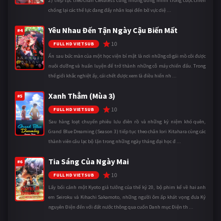
2) tiếp tục theo chân Clevatess cùng những đồng minh trong cuộc chiến
chống lại các thế lực đang đẩy nhân loại đến bờ vực diệ ...
Yêu Nhau Đến Tận Ngày Cậu Biến Mất
#4
10
FULL HD VIETSUB
Ẩn sau bức màn của một học viện bí mật là nơi những cô gái mồ côi được
nuôi dưỡng và huấn luyện để trở thành những cỗ máy chiến đấu. Trong
thế giới khắc nghiệt ấy, cái chết được xem là điều hiển nh ...
Xanh Thẳm (Mùa 3)
#5
10
FULL HD VIETSUB
Sau hàng loạt chuyến phiêu lưu điên rồ và những kỷ niệm khó quên,
Grand Blue Dreaming (Season 3) tiếp tục theo chân Iori Kitahara cùng các
thành viên câu lạc bộ lặn trong những ngày tháng đại học đ ...
Tia Sáng Của Ngày Mai
#6
10
FULL HD VIETSUB
Lấy bối cảnh một Kyoto giả tưởng của thế kỷ 20, bộ phim kể về hai anh
em Seiroku và Kihachi Sakamoto, những người ôm ấp khát vọng đưa Kỷ
nguyên Điện đến với đất nước thông qua cuốn Danh mục Điện th ...