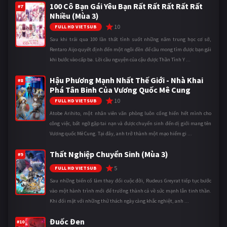
100 Cô Bạn Gái Yêu Bạn Rất Rất Rất Rất Rất
#7
Nhiều (Mùa 3)
10
FULL HD VIETSUB
Sau khi trải qua 100 lần thất tình suốt những năm trung học cơ sở,
Rentaro Aijo quyết định đến một ngôi đền để cầu mong tìm được bạn gái
khi bước vào cấp ba. Lời cầu nguyện của cậu được Thần Tình Y ...
Hậu Phương Mạnh Nhất Thế Giới - Nhà Khai
#8
Phá Tân Binh Của Vương Quốc Mê Cung
10
FULL HD VIETSUB
Atobe Arihito, một nhân viên văn phòng luôn cống hiến hết mình cho
công việc, bất ngờ gặp tai nạn và được chuyển sinh đến dị giới mang tên
Vương quốc Mê Cung. Tại đây, anh trở thành một mạo hiểm gi ...
Thất Nghiệp Chuyển Sinh (Mùa 3)
#9
5
FULL HD VIETSUB
Sau những biến cố làm thay đổi cuộc đời, Rudeus Greyrat tiếp tục bước
vào một hành trình mới để trưởng thành cả về sức mạnh lẫn tinh thần.
Khi đối mặt với những thử thách ngày càng khắc nghiệt, anh ...
Đuốc Đen
#10