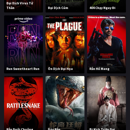
Đại Dịch Virus Tử
Thần
Đại Dịch Cúm
404 Chạy Ngay Đi
Run Sweetheart Run
Ôn Dịch Đại Họa
Rắn Hổ Mang
Rắn Đuôi Chuông
Đảo Rắn
Bi Kịch Triều Đại