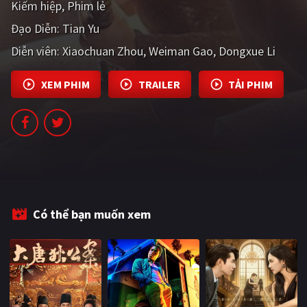
Kiếm hiệp
Phim lẻ
PHIM MỚI
Đạo Diễn:
Tian Yu
PHIM BỘ
Diễn viên:
Xiaochuan Zhou
Weiman Gao
Dongxue Li
PHIM LẺ
XEM PHIM
TRAILER
TẢI PHIM
PHIM CHIẾU RẠP
TUYỂN TẬP PHIM
BLOG
Có thể bạn muốn xem