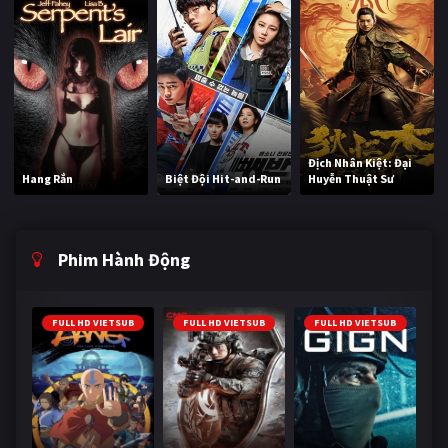
Địch Nhân Kiệt: Đại
Hang Rắn
Biệt Đội Hit-and-Run
Huyễn Thuật Sư
Phim Hành Động
FULL HD VIETSUB
FULL HD VIETSUB
FULL HD VIETSUB