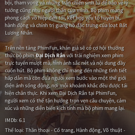
bội, tham vọng và những trận chiến sinh tử để bảo vệ lý
tưởng cũng như người thân của mình. Bộ phim mang
Giật gân
Gia đình
phong cách võ hiệp đen tối, kết hợp yếu tố huyền bí,
Bí ẩn
Lịch sử
hành động và chính trị giang hồ đặc trưng của loạt Bất
Lương Nhân.
Viễn Tây
Tiểu sử
GameShow
DramaTV
Trên nền tảng
PhimFun
, khán giả sẽ có cơ hội thưởng
thức bộ phim
Đại Dịch Rắn
với trải nghiệm xem phim
QUỐC GIA
trực tuyến mượt mà, hình ảnh sắc nét và nội dung đầy
cuốn hút. Bộ phim không chỉ mang đến những tình tiết
Âu - Mỹ
Trung Quốc - Hồng Kông
hấp dẫn mà còn đưa người xem bước vào một thế giới
điện ảnh sống động, nơi mỗi khoảnh khắc đều được tái
Hàn Quốc
Nhật Bản
hiện chân thực. Khi xem Đại Dịch Rắn tại PhimFun,
Ấn Độ
Việt Nam
người xem có thể tận hưởng trọn vẹn câu chuyện, cảm
xúc và những diễn biến kịch tính mà bộ phim mang lại.
Tổng hợp
IMDb:
6.1
CẬP NHẬT
Thể loại:
Thần thoại - Cổ trang
Hành động
Võ thuật -