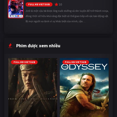
10
FULL HD VIETSUB
Jirô là một cậu bé được ông nuôi dưỡng và rèn luyện để trở thành ninja,
đồng thời sở hữu khả năng đặc biệt có thể giao tiếp với các loài động vật.
Bị mọi người xa lánh vì sự khác biệt của mình, cậu ...
Phim được xem nhiều
FULL HD VIETSUB
FULL HD VIETSUB