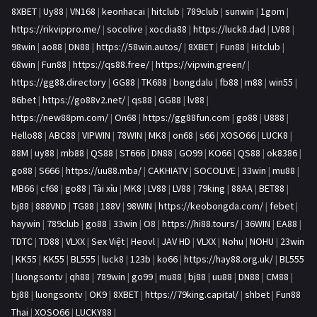
8XBET
|
Uy88
|
VN168
|
keonhacai
|
hitclub
|
789club
|
sunwin
|
1gom
|
https://rikvippro.me/
|
socolive
|
xocdia88
|
https://luck8.dad
|
LV88
|
98win
|
ao88
|
DN88
|
https://58win.autos/
|
8XBET
|
Fun88
|
Hitclub
|
68win
|
Fun88
|
https://qs88.free/
|
https://vipwin.green/
|
https://gg88.directory
|
GG88
|
TK688
|
bongdalu
|
fb88
|
m88
|
win55
|
86bet
|
https://go88v2.net/
|
qs88
|
GG88
|
lv88
|
https://new88pm.com/
|
On68
|
https://gg88fun.com
|
go88
|
U888
|
Hello88
|
ABC88
|
VIPWIN
|
78WIN
|
MK8
|
on68
|
s66
|
XOSO66
|
LUCK8
|
88M
|
uy88
|
mb88
|
QS88
|
ST666
|
DN88
|
GO99
|
KO66
|
QS88
|
ok8386
|
go88
|
S666
|
https://uu88.mba/
|
CAKHIATV
|
SOCOLIVE
|
33win
|
mu88
|
MB66
|
cf68
|
go88
|
Tài xỉu
|
MK8
|
LV88
|
LV88
|
79king
|
88AA
|
BET88
|
bj88
|
888VND
|
TG88
|
188V
|
98WIN
|
https://keobongda.com/
|
febet
|
haywin
|
789club
|
go88
|
33win
|
O8
|
https://hi88.tours/
|
36WIN
|
EA88
|
TDTC
|
TD88
|
VLXX
|
Sex Việt
|
Heovl
|
JAV HD
|
VLXX
|
Nohu
|
NOHU
|
23win
|
KK55
|
KK55
|
BL555
|
luck8
|
123b
|
ko66
|
https://hay88.org.uk/
|
BL555
|
luongsontv
|
qh88
|
789win
|
go99
|
mu88
|
bj88
|
uu88
|
DN88
|
CM88
|
bj88
|
luongsontv
|
OK9
|
8XBET
|
https://79king.capital/
|
shbet
|
Fun88
Thai
|
XOSO66
|
LUCKY88
|