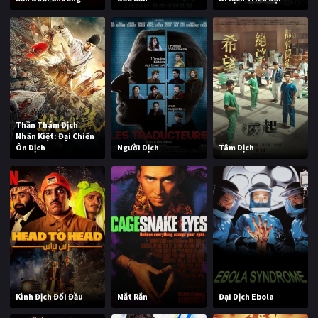
Thần Thám Địch
Nhân Kiệt: Đại Chiến
Ôn Dịch
Người Dịch
Tâm Dịch
Kình Địch Đối Đầu
Mắt Rắn
Đại Dịch Ebola