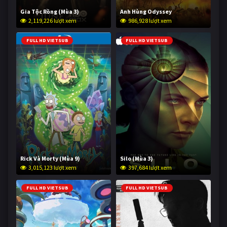
Gia Tộc Rồng (Mùa 3)
Anh Hùng Odyssey
2,119,226 lượt xem
986,928 lượt xem
FULL HD VIETSUB
FULL HD VIETSUB
Rick Và Morty (Mùa 9)
Silo (Mùa 3)
3,015,123 lượt xem
397,684 lượt xem
FULL HD VIETSUB
FULL HD VIETSUB