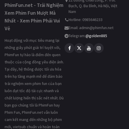
22 đường Châu Long, P. Trúc
PhimFun.net - Trải Nghiệm
Bạch, Q. Ba Đình, Hà Nội, Việt
Nam
Xem Phim Fun Mượt Mà
Hotline: 0985646233
Nhất - Xem Phim Phải Vui
Vẻ
Email:
admin@phimfun.net
Telegram:
@golden885
Hoạt động với mục tiêu mang lại
những giây phút giải trí tuyệt vời,
PhimFun tự hào là điểm đến quen
thuộc của cộng đồng yêu điện ảnh.
Tại đây, hệ thống được tối ưu hóa
trên hạ tầng mạnh mẽ để đảm bảo
trải nghiệm xem phim fun của bạn
luôn đạt tốc độ tải cực nhanh và
chất lượng hiển thị sắc nét nhất. Dù
bạn gọi chúng tôi là PhimFun hay
Phim Fun, PhimFun.net vẫn luôn
cam kết mang đến những bộ phim
mới, vietsub chuẩn và hoàn toàn