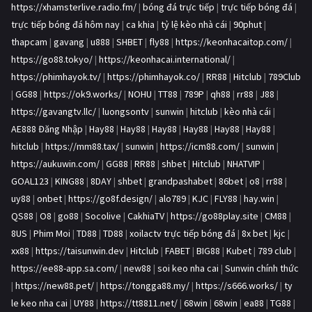
https://xhamsterlive.radio.fm/
|
bóng đá trực tiếp
|
trực tiếp bóng đá
|
trực tiếp bóng đá hôm nay
|
ca khia
|
tỷ lệ kèo nhà cái
|
90phut
|
thapcam
|
gavang
|
u888
|
SHBET
|
fly88
|
https://keonhacaitop.com/
|
https://go88.tokyo/
|
https://keonhacai.international/
|
https://phimhayok.tv/
|
https://phimhayok.co/
|
RR88
|
Hitclub
|
789Club
|
GG88
|
https://ok9.works/
|
NOHU
|
TT88
|
789P
|
qh88
|
rr88
|
J88
|
https://gavangtv.llc/
|
luongsontv
|
sunwin
|
hitclub
|
kèo nhà cái
|
AE888 Đăng Nhập
|
Hay88
|
Hay88
|
Hay88
|
Hay88
|
Hay88
|
Hay88
|
hitclub
|
https://mm88.tax/
|
sunwin
|
https://icm88.com/
|
sunwin
|
https://aukuwin.com/
|
GG88
|
RR88
|
shbet
|
Hitclub
|
NHATVIP
|
GOAL123
|
KING88
|
8DAY
|
shbet
|
grandpashabet
|
86bet
|
o8
|
rr88
|
uy88
|
onbet
|
https://go8f.design/
|
alo789
|
KJC
|
FLY88
|
hay.win
|
QS88
|
O8
|
go88
|
Socolive
|
CakhiaTV
|
https://go88play.site
|
CM88
|
8US
|
Phim Moi
|
TD88
|
TD88
|
xoilactv trực tiếp bóng đá
|
8x bet
|
kjc
|
xx88
|
https://taisunwin.dev
|
Hitclub
|
FABET
|
BIG88
|
Kubet
|
789 club
|
https://ee88-app.sa.com/
|
new88
|
soi keo nha cai
|
Sunwin chính thức
|
https://new88.pet/
|
https://tongga88.my/
|
https://s666.works/
|
ty
le keo nha cai
|
UY88
|
https://tt8811.net/
|
68win
|
68win
|
ea88
|
TG88
|