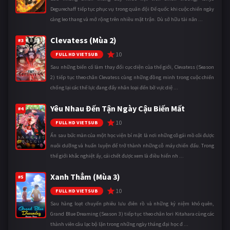
Degurechaff tiếp tục phục vụ trong quân đội Đế quốc khi cuộc chiến ngày
càng leo thang và mở rộng trên nhiều mặt trận. Dù sở hữu tài năn ...
Clevatess (Mùa 2)
#3
10
FULL HD VIETSUB
Sau những biến cố làm thay đổi cục diện của thế giới, Clevatess (Season
2) tiếp tục theo chân Clevatess cùng những đồng minh trong cuộc chiến
chống lại các thế lực đang đẩy nhân loại đến bờ vực diệ ...
Yêu Nhau Đến Tận Ngày Cậu Biến Mất
#4
10
FULL HD VIETSUB
Ẩn sau bức màn của một học viện bí mật là nơi những cô gái mồ côi được
nuôi dưỡng và huấn luyện để trở thành những cỗ máy chiến đấu. Trong
thế giới khắc nghiệt ấy, cái chết được xem là điều hiển nh ...
Xanh Thẳm (Mùa 3)
#5
10
FULL HD VIETSUB
Sau hàng loạt chuyến phiêu lưu điên rồ và những kỷ niệm khó quên,
Grand Blue Dreaming (Season 3) tiếp tục theo chân Iori Kitahara cùng các
thành viên câu lạc bộ lặn trong những ngày tháng đại học đ ...