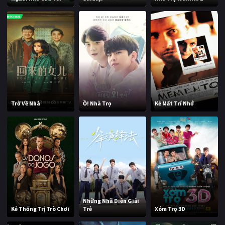
Trở Về Nhà
Ồ! Nhà Trọ
Kẻ Mất Trí Nhớ
Những Nhà Diễn Giải
Kẻ Thống Trị Trò Chơi
Trẻ
Xóm Trọ 3D