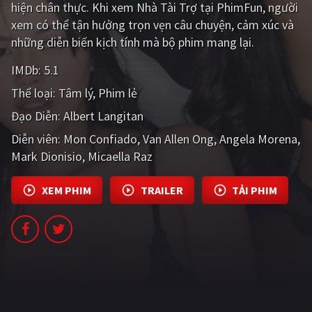
hiện chân thực. Khi xem Nhà Tài Trợ tại PhimFun, người
PHIM MỚI
xem có thể tận hưởng trọn vẹn câu chuyện, cảm xúc và
PHIM BỘ
những diễn biến kịch tính mà bộ phim mang lại.
PHIM LẺ
IMDb:
5.1
Thể loại:
Tâm lý
Phim lẻ
PHIM CHIẾU RẠP
Đạo Diễn:
Albert Langitan
TUYỂN TẬP PHIM
Diễn viên:
Mon Confiado
Van Allen Ong
Angela Morena
BLOG
Mark Dionisio
Micaella Raz
XEM PHIM
TRAILER
TẢI PHIM