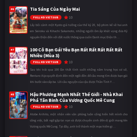
Tia Sáng Của Ngày Mai
#6
10
FULL HD VIETSUB
Lấy bối cảnh một Kyoto giả tưởng của thế kỷ 20, bộ phim kể về hai anh
em Seiroku và Kihachi Sakamoto, những người ôm ấp khát vọng đưa Kỷ
nguyên Điện đến với đất nước thông qua cuốn Danh mục Điện th ...
100 Cô Bạn Gái Yêu Bạn Rất Rất Rất Rất Rất
#7
Nhiều (Mùa 3)
10
FULL HD VIETSUB
Sau khi trải qua 100 lần thất tình suốt những năm trung học cơ sở,
Rentaro Aijo quyết định đến một ngôi đền để cầu mong tìm được bạn gái
khi bước vào cấp ba. Lời cầu nguyện của cậu được Thần Tình Y ...
Hậu Phương Mạnh Nhất Thế Giới - Nhà Khai
#8
Phá Tân Binh Của Vương Quốc Mê Cung
10
FULL HD VIETSUB
Atobe Arihito, một nhân viên văn phòng luôn cống hiến hết mình cho
công việc, bất ngờ gặp tai nạn và được chuyển sinh đến dị giới mang tên
Vương quốc Mê Cung. Tại đây, anh trở thành một mạo hiểm gi ...