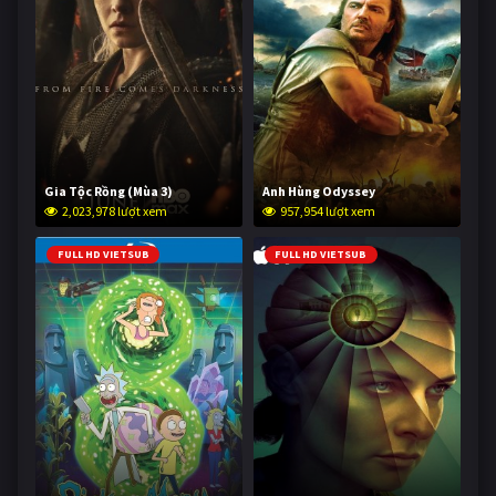
Gia Tộc Rồng (Mùa 3)
Anh Hùng Odyssey
2,023,978 lượt xem
957,954 lượt xem
FULL HD VIETSUB
FULL HD VIETSUB