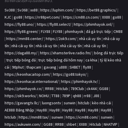
trữ trên các dịch vụ của bên thứ 3.
Sv388
|
Sv368
|
xx88
|
https://luphim.com/
|
https://bet88.graphics/
|
KJC
|
go88
|
https://rr88pet.com/
|
https://cm88.cn.com/
|
XX88
|
go88
|
https://fly88.uno/
|
https://fly88.select/
|
https://phimhayok.onl/
|
https://fly88.green/
|
FLY88
|
FLY88
|
phimhayok
|
đá gà trực tiếp
|
CM88
|
https://mm88.center/
|
https://2ok9.com/
|
nhà cái uy tín
|
nhà cái uy
tín
|
nhà cái uy tín
|
nhà cái uy tín
|
nhà cái uy tín
|
nhà cái uy tín
|
https://daga88.my/
|
https://xhamsterlive.radio.fm/
|
bóng đá trực tiếp
|
trực tiếp bóng đá
|
trực tiếp bóng đá hôm nay
|
ca khia
|
tỷ lệ kèo nhà
cái
|
90phut
|
thapcam
|
gavang
|
u888
|
SHBET
|
fly88
|
https://keonhacaitop.com/
|
https://go88.tokyo/
|
https://keonhacai.international/
|
https://phimhayok.tv/
|
https://phimhayok.co/
|
RR88
|
Hitclub
|
789Club
|
ck444
|
GG88
|
https://ok9.works/
|
NOHU
|
TT88
|
789P
|
qh88
|
rr88
|
J88
|
https://gavangtv.llc/
|
luongsontv
|
sunwin
|
hitclub
|
kèo nhà cái
|
AE888 Đăng Nhập
|
Hay88
|
Hay88
|
Hay88
|
Hay88
|
Hay88
|
Hay88
|
hitclub
|
https://mm88.tax/
|
sunwin
|
https://icm88.com/
|
sunwin
|
https://aukuwin.com/
|
GG88
|
RR88
|
shbet
|
XX88
|
Hitclub
|
NHATVIP
|