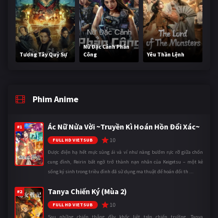
Nữ Đặc Cảnh Phản
Tương Tây Quỷ Sự
Công
Yêu Thần Lệnh
Phim Anime
Ác Nữ Nửa Vời ~Truyền Kì Hoán Hồn Đổi Xác~
#1
10
FULL HD VIETSUB
Được điện hạ hết mực sủng ái và ví như nàng bướm rực rỡ giữa chốn
cung đình, Reirin bất ngờ trở thành nạn nhân của Keigetsu – một kẻ
sống ký sinh trong triều đình đã sử dụng ma thuật để hoán đổi th ...
Tanya Chiến Ký (Mùa 2)
#2
10
FULL HD VIETSUB
Sau những chiến thắng đầy khốc liệt trên chiến trường, Tanya