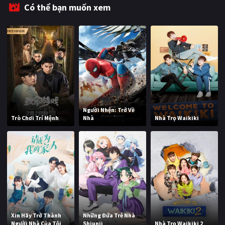
Có thể bạn muốn xem
Người Nhện: Trở Về
Trò Chơi Trí Mệnh
Nhà
Nhà Trọ Waikiki
Xin Hãy Trở Thành
Những Đứa Trẻ Nhà
Người Nhà Của Tôi
Shiunji
Nhà Trọ Waikiki 2