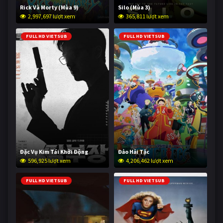
Rick Và Morty (Mùa 9)
Silo (Mùa 3)
2,997,697 lượt xem
365,811 lượt xem
FULL HD VIETSUB
FULL HD VIETSUB
Đặc Vụ Kim Tái Khởi Động
Đảo Hải Tặc
596,925 lượt xem
4,206,462 lượt xem
FULL HD VIETSUB
FULL HD VIETSUB