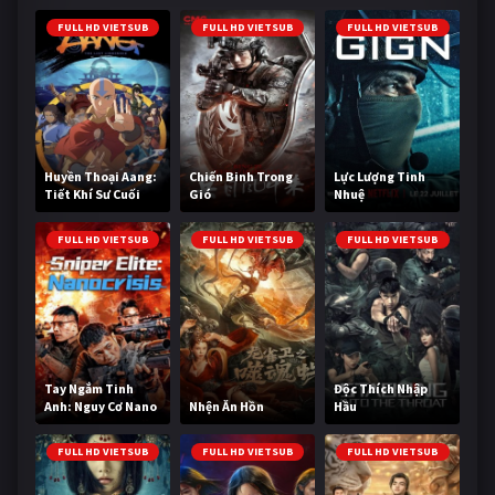
FULL HD VIETSUB
FULL HD VIETSUB
FULL HD VIETSUB
Huyền Thoại Aang:
Chiến Binh Trong
Lực Lượng Tinh
Tiết Khí Sư Cuối
Gió
Nhuệ
Cùng
FULL HD VIETSUB
FULL HD VIETSUB
FULL HD VIETSUB
Tay Ngắm Tinh
Độc Thích Nhập
Anh: Nguy Cơ Nano
Nhện Ăn Hồn
Hầu
FULL HD VIETSUB
FULL HD VIETSUB
FULL HD VIETSUB