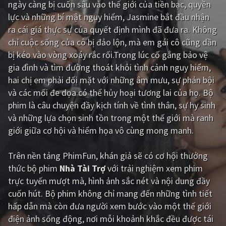
ngày càng bị cuốn sâu vào thế giới của tiền bạc, quyền
lực và những bí mật nguy hiểm, Jasmine bắt đầu nhận
Giật gân
Gia đình
ra cái giá thực sự của quyết định mình đã đưa ra. Không
Bí ẩn
Lịch sử
chỉ cuộc sống của cô bị đảo lộn, mà em gái cô cũng dần
bị kéo vào vòng xoáy rắc rối.Trong lúc cố gắng bảo vệ
Viễn Tây
Tiểu sử
gia đình và tìm đường thoát khỏi tình cảnh nguy hiểm,
GameShow
DramaTV
hai chị em phải đối mặt với những âm mưu, sự phản bội
và các mối đe dọa có thể hủy hoại tương lai của họ. Bộ
QUỐC GIA
phim là câu chuyện đầy kịch tính về tình thân, sự hy sinh
và những lựa chọn sinh tồn trong một thế giới mà ranh
Âu - Mỹ
Trung Quốc - Hồng Kông
giới giữa cơ hội và hiểm họa vô cùng mong manh.
Hàn Quốc
Nhật Bản
Trên nền tảng
PhimFun
, khán giả sẽ có cơ hội thưởng
Ấn Độ
Việt Nam
thức bộ phim
Nhà Tài Trợ
với trải nghiệm xem phim
trực tuyến mượt mà, hình ảnh sắc nét và nội dung đầy
Tổng hợp
cuốn hút. Bộ phim không chỉ mang đến những tình tiết
hấp dẫn mà còn đưa người xem bước vào một thế giới
CẬP NHẬT
điện ảnh sống động, nơi mỗi khoảnh khắc đều được tái