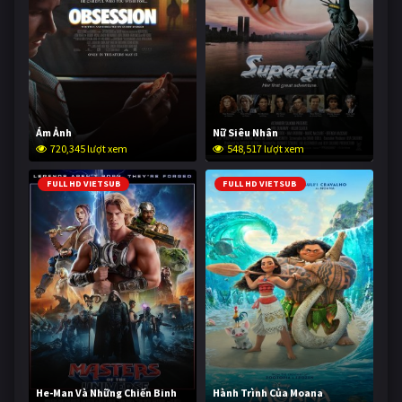
Ám Ảnh
Nữ Siêu Nhân
720,345 lượt xem
548,517 lượt xem
FULL HD VIETSUB
FULL HD VIETSUB
He-Man Và Những Chiến Binh
Hành Trình Của Moana