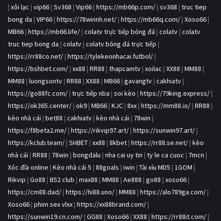
|
xôi lạc
|
vip66
|
Sv368
|
Vip66
|
https://mb66p.com/
|
sv368
|
truc tiep
bong da
|
VIP66
|
https://78winnh.net/
|
https://mb66q.com/
|
Xoso66
|
MB66
|
https://mb66.life/
|
colatv trực tiếp bóng đá
|
colatv
|
colatv
truc tiep bong da
|
colatv
|
colatv bóng đá trực tiếp
|
https://rr88co.net/
|
https://tylekeonhacai.futbol/
|
https://bshbet.com/
|
xx88
|
RR88
|
thapcamtv
|
xoilac
|
XX88
|
MM88
|
MM88
|
luongsontv
|
RR88
|
XX88
|
MB66
|
gavangtv
|
cakhiatv
|
https://go88fc.com/
|
trực tiếp nba
|
soi kèo
|
https://79king.express/
|
https://ok365.center/
|
ok9
|
MB66
|
KJC
|
8xx
|
https://mm88.io/
|
RR88
|
kèo nhà cái
|
bet88
|
cakhiatv
|
kèo nhà cái
|
78win
|
https://f8beta2.me/
|
https://rikvip97.art/
|
https://sunwin97.art/
|
https://kclub.team/
|
SHBET
|
xx88
|
8kbet
|
https://rr88.se.net/
|
kèo
nhà cái
|
RR88
|
78win
|
bongdalu
|
nha cai uy tin
|
ty le ca cuoc
|
7mcn
|
Xóc đĩa online
|
Kèo nhà cái 5
|
88goals
|
iwin
|
Tài xỉu MD5
|
1GOM
|
Rikvip
|
Go88
|
B52 club
|
max88
|
MM88
|
Ae888
|
go88
|
xoso66
|
https://cm88.dad/
|
https://hi88.uno/
|
MM88
|
https://alo789ga.com/
|
Xoso66
|
phim sex vlxx
|
https://xx88brand.com/
|
https://sunwin19.cn.com/
|
GG88
|
Xoso66
|
XX88
|
https://rr88it.com/
|