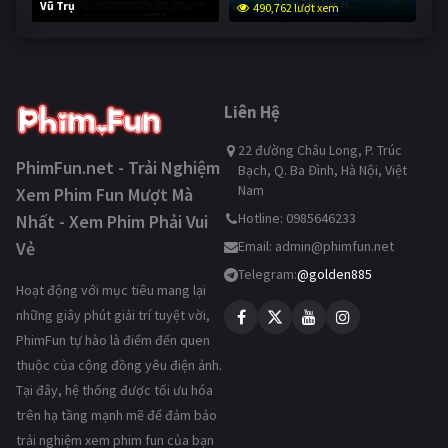
Vũ Trụ
490,762 lượt xem
239,502 lượt xem
Liên Hệ
22 đường Châu Long, P. Trúc
PhimFun.net - Trải Nghiệm
Bạch, Q. Ba Đình, Hà Nội, Việt
Nam
Xem Phim Fun Mượt Mà
Hotline: 0985646233
Nhất - Xem Phim Phải Vui
Vẻ
Email:
admin@phimfun.net
Telegram:
@golden885
Hoạt động với mục tiêu mang lại
những giây phút giải trí tuyệt vời,
PhimFun tự hào là điểm đến quen
thuộc của cộng đồng yêu điện ảnh.
Tại đây, hệ thống được tối ưu hóa
trên hạ tầng mạnh mẽ để đảm bảo
trải nghiệm xem phim fun của bạn