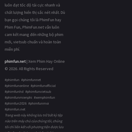
luôn đạt tốc độ tải cực nhanh và
chất lượng hiển thị sắc nét nhất. Dù
bạn gọi chúng tôi là PhimFun hay
Phim Fun, PhimFun.net vẫn luôn
cam kết mang đến những bộ phim
mới, vietsub chuẩn và hoàn toàn
miễn phí.
phimfun.net
| Xem Phim Hay Online
© 2026. All Rights Reserved
#phimfun #phimfunnet
#phimfunonline #phimfunofficial
#phimfunhd #phimfunvietsub
#phimfunmienphi #xemphimfun
#phimfun2026 #phimfunmoi
#phimfun.net
Trang web này không lưu trữ bất kỳ tệp
nào trên máy chủ của chúng tôi, chúng
tôi chỉ liên kết với phương tiện được lưu