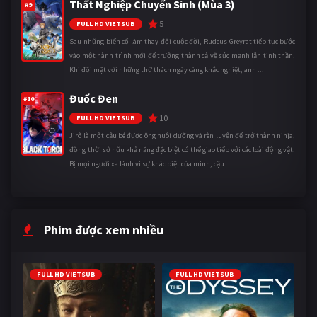
Thất Nghiệp Chuyển Sinh (Mùa 3)
#9
5
FULL HD VIETSUB
Sau những biến cố làm thay đổi cuộc đời, Rudeus Greyrat tiếp tục bước
vào một hành trình mới để trưởng thành cả về sức mạnh lẫn tinh thần.
Khi đối mặt với những thử thách ngày càng khắc nghiệt, anh ...
Đuốc Đen
#10
10
FULL HD VIETSUB
Jirô là một cậu bé được ông nuôi dưỡng và rèn luyện để trở thành ninja,
đồng thời sở hữu khả năng đặc biệt có thể giao tiếp với các loài động vật.
Bị mọi người xa lánh vì sự khác biệt của mình, cậu ...
Phim được xem nhiều
FULL HD VIETSUB
FULL HD VIETSUB