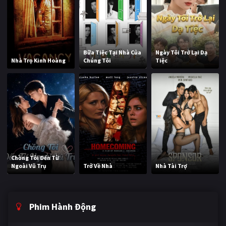
Bữa Tiệc Tại Nhà Của
Ngày Tôi Trở Lại Dạ
Nhà Trọ Kinh Hoàng
Chúng Tôi
Tiệc
Chồng Tôi Đến Từ
Ngoài Vũ Trụ
Trở Về Nhà
Nhà Tài Trợ
Phim Hành Động