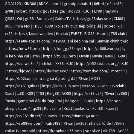
GOAL123
|
KING88
|
8DAY
|
shbet
|
grandpashabet
|
86bet
|
o8
|
rr88
|
uy88
|
onbet
|
https://go8f.design/
|
alo789
|
KJC
|
FLY88
|
hay.win
|
QS88
|
O8
|
go88
|
Socolive
|
CakhiaTV
|
https://go88play.site
|
CM88
|
8US
|
Phim Moi
|
TD88
|
TD88
|
xoilactv trực tiếp bóng đá
|
8x bet
|
kjc
|
xx88
|
https://taisunwin.dev
|
Hitclub
|
FABET
|
BIG88
|
Kubet
|
789 club
|
https://ee88-app.sa.com/
|
new88
|
soi keo nha cai
|
Sunwin chính thức
|
https://new88.pet/
|
https://tongga88.my/
|
https://s666.works/
|
ty
le keo nha cai
|
UY88
|
https://tt8811.net/
|
68win
|
68win
|
ea88
|
TG88
|
https://sunwin3.nl/
|
hitclub
|
XX88
|
KJC
|
https://b52-club.us.org/
|
KJC
|
https://kjc.ad/
|
https://kubet.eco/
|
https://xemtiso.com/
|
motchill
|
https://b52com.io
|
trang cá độ bóng đá
|
78win
|
AO88
|
https://c168.guide/
|
https://luck81.jp.net/
|
xoso66
|
78win
|
B52club
|
Xibet
|
lu88
|
K88
|
TT88
|
King88
|
AO88
|
https://rr88.cz/
|
78win
|
sv368
|
78win
|
game bài đổi thưởng
|
7M
|
Bongdalu
|
DH88
|
https://shbet-
okvip.uk.com/
|
qs88
|
Ku casino
|
Ku11
|
xoilac tv
|
Fun88
|
kubet
|
https://sv368.direct/
|
sunwin
|
https://zinmanga.net
|
https://ee88vie.com/
|
Kubet88
|
78win
|
sv368
|
nhà cái lô đề
|
78win
|
xoilac tv
|
xoso66
|
https://keonhacai55.bet/
|
socolive
|
Alo789
|
Ae888