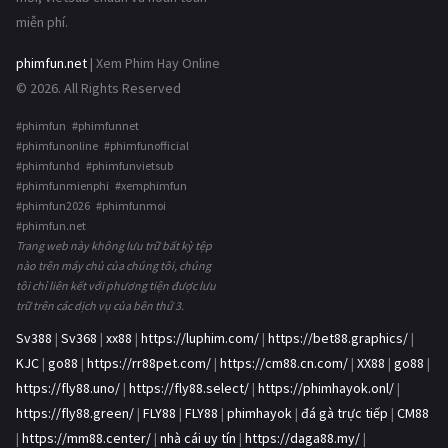
miễn phí.
phimfun.net
| Xem Phim Hay Online
© 2026. All Rights Reserved
#phimfun #phimfunnet
#phimfunonline #phimfunofficial
#phimfunhd #phimfunvietsub
#phimfunmienphi #xemphimfun
#phimfun2026 #phimfunmoi
#phimfun.net
Trang web này không lưu trữ bất kỳ tệp
nào trên máy chủ của chúng tôi, chúng
tôi chỉ liên kết với phương tiện được lưu
trữ trên các dịch vụ của bên thứ 3.
Sv388
|
Sv368
|
xx88
|
https://luphim.com/
|
https://bet88.graphics/
|
KJC
|
go88
|
https://rr88pet.com/
|
https://cm88.cn.com/
|
XX88
|
go88
|
https://fly88.uno/
|
https://fly88.select/
|
https://phimhayok.onl/
|
https://fly88.green/
|
FLY88
|
FLY88
|
phimhayok
|
đá gà trực tiếp
|
CM88
|
https://mm88.center/
|
nhà cái uy tín
|
https://daga88.my/
|