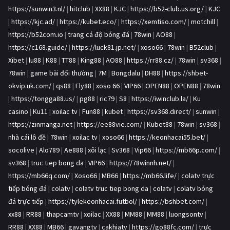
https://sunwin3.nl/
|
hitclub
|
XX88
|
KJC
|
https://b52-club.us.org/
|
KJC
|
https://kjc.ad/
|
https://kubet.eco/
|
https://xemtiso.com/
|
motchill
|
https://b52com.io
|
trang cá độ bóng đá
|
78win
|
AO88
|
https://c168.guide/
|
https://luck81.jp.net/
|
xoso66
|
78win
|
B52club
|
Xibet
|
lu88
|
K88
|
TT88
|
King88
|
AO88
|
https://rr88.cz/
|
78win
|
sv368
|
78win
|
game bài đổi thưởng
|
7M
|
Bongdalu
|
DH88
|
https://shbet-
okvip.uk.com/
|
qs88
|
Fly88
|
xoso 66
|
VIP66
|
OPEN88
|
OPEN88
|
78win
|
https://tongga88.us/
|
pg88
|
ric79
|
S8
|
https://iwinclub.la/
|
Ku
casino
|
Ku11
|
xoilac tv
|
Fun88
|
kubet
|
https://sv368.direct/
|
sunwin
|
https://zinmanga.net
|
https://ee88vie.com/
|
Kubet88
|
78win
|
sv368
|
nhà cái lô đề
|
78win
|
xoilac tv
|
xoso66
|
https://keonhacai55.bet/
|
socolive
|
Alo789
|
Ae888
|
xôi lạc
|
Sv368
|
Vip66
|
https://mb66p.com/
|
sv368
|
truc tiep bong da
|
VIP66
|
https://78winnh.net/
|
https://mb66q.com/
|
Xoso66
|
MB66
|
https://mb66.life/
|
colatv trực
tiếp bóng đá
|
colatv
|
colatv truc tiep bong da
|
colatv
|
colatv bóng
đá trực tiếp
|
https://tylekeonhacai.futbol/
|
https://bshbet.com/
|
xx88
|
RR88
|
thapcamtv
|
xoilac
|
XX88
|
MM88
|
MM88
|
luongsontv
|
RR88
|
XX88
|
MB66
|
gavangtv
|
cakhiatv
|
https://go88fc.com/
|
trực