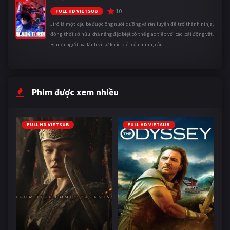
10
FULL HD VIETSUB
Jirô là một cậu bé được ông nuôi dưỡng và rèn luyện để trở thành ninja,
đồng thời sở hữu khả năng đặc biệt có thể giao tiếp với các loài động vật.
Bị mọi người xa lánh vì sự khác biệt của mình, cậu ...
Phim được xem nhiều
FULL HD VIETSUB
FULL HD VIETSUB