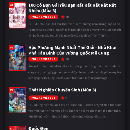
100 Cô Bạn Gái Yêu Bạn Rất Rất Rất Rất Rất
#7
Nhiều (Mùa 3)
10
FULL HD VIETSUB
Sau khi trải qua 100 lần thất tình suốt những năm trung học cơ sở,
Rentaro Aijo quyết định đến một ngôi đền để cầu mong tìm được bạn gái
khi bước vào cấp ba. Lời cầu nguyện của cậu được Thần Tình Y ...
Hậu Phương Mạnh Nhất Thế Giới - Nhà Khai
#8
Phá Tân Binh Của Vương Quốc Mê Cung
10
FULL HD VIETSUB
Atobe Arihito, một nhân viên văn phòng luôn cống hiến hết mình cho
công việc, bất ngờ gặp tai nạn và được chuyển sinh đến dị giới mang tên
Vương quốc Mê Cung. Tại đây, anh trở thành một mạo hiểm gi ...
Thất Nghiệp Chuyển Sinh (Mùa 3)
#9
5
FULL HD VIETSUB
Sau những biến cố làm thay đổi cuộc đời, Rudeus Greyrat tiếp tục bước
vào một hành trình mới để trưởng thành cả về sức mạnh lẫn tinh thần.
Khi đối mặt với những thử thách ngày càng khắc nghiệt, anh ...
Đuốc Đen
#10