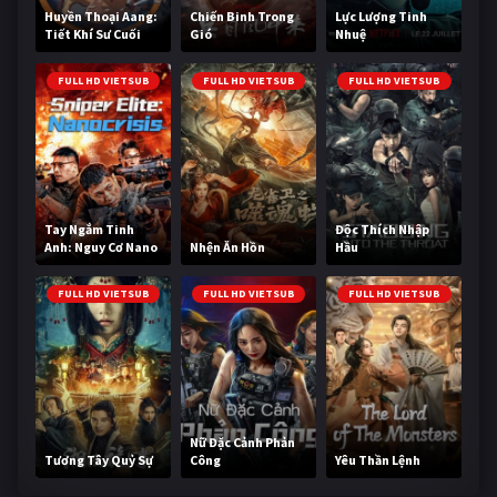
Huyền Thoại Aang:
Chiến Binh Trong
Lực Lượng Tinh
Tiết Khí Sư Cuối
Gió
Nhuệ
Cùng
FULL HD VIETSUB
FULL HD VIETSUB
FULL HD VIETSUB
Tay Ngắm Tinh
Độc Thích Nhập
Anh: Nguy Cơ Nano
Nhện Ăn Hồn
Hầu
FULL HD VIETSUB
FULL HD VIETSUB
FULL HD VIETSUB
Nữ Đặc Cảnh Phản
Tương Tây Quỷ Sự
Công
Yêu Thần Lệnh