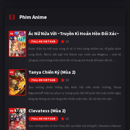
Phim Anime
Ác Nữ Nửa Vời ~Truyền Kì Hoán Hồn Đổi Xác~
#1
10
FULL HD VIETSUB
Được điện hạ hết mực sủng ái và ví như nàng bướm rực rỡ giữa chốn
cung đình, Reirin bất ngờ trở thành nạn nhân của Keigetsu – một kẻ
sống ký sinh trong triều đình đã sử dụng ma thuật để hoán đổi th ...
Tanya Chiến Ký (Mùa 2)
#2
10
FULL HD VIETSUB
Sau những chiến thắng đầy khốc liệt trên chiến trường, Tanya
Degurechaff tiếp tục phục vụ trong quân đội Đế quốc khi cuộc chiến ngày
càng leo thang và mở rộng trên nhiều mặt trận. Dù sở hữu tài năn ...
Clevatess (Mùa 2)
#3
10
FULL HD VIETSUB
Sau những biến cố làm thay đổi cục diện của thế giới, Clevatess (Season