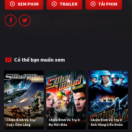
XEM PHIM
TRAILER
TẢI PHIM
PHIM MỚI
PHIM BỘ
PHIM LẺ
PHIM CHIẾU RẠP
TUYỂN TẬP PHIM
Có thể bạn muốn xem
BLOG
Chiến Binh Vũ Trụ:
Chiến Binh Vũ Trụ 3:
Chiến Binh Vũ Trụ 2:
Cuộc Xâm Lăng
Bọ Hút Máu
Anh Hùng Liên Đoàn