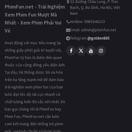
22 đường Châu Long, P. Trúc
PhimFun.net - Trải Nghiệm
Bạch, Q. Ba Đình, Hà Nội, Việt
Nam
Xem Phim Fun Mượt Mà
Hotline: 0985646233
Nhất - Xem Phim Phải Vui
Vẻ
Email:
admin@phimfun.net
Telegram:
@golden885
Hoạt động với mục tiêu mang lại
những giây phút giải trí tuyệt vời,
PhimFun tự hào là điểm đến quen
thuộc của cộng đồng yêu điện ảnh.
Tại đây, hệ thống được tối ưu hóa
trên hạ tầng mạnh mẽ để đảm bảo
trải nghiệm xem phim fun của bạn
luôn đạt tốc độ tải cực nhanh và
chất lượng hiển thị sắc nét nhất. Dù
bạn gọi chúng tôi là PhimFun hay
Phim Fun, PhimFun.net vẫn luôn
cam kết mang đến những bộ phim
mới, vietsub chuẩn và hoàn toàn