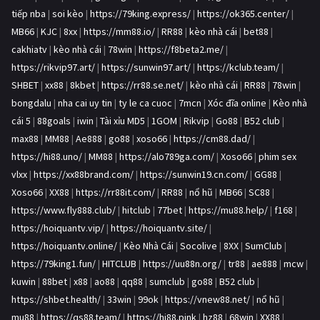
tiếp nba
|
soi kèo
|
https://79king.express/
|
https://ok365.center/
|
MB66
|
KJC
|
8xx
|
https://mm88.io/
|
RR88
|
kèo nhà cái
|
bet88
|
cakhiatv
|
kèo nhà cái
|
78win
|
https://f8beta2.me/
|
https://rikvip97.art/
|
https://sunwin97.art/
|
https://kclub.team/
|
SHBET
|
xx88
|
8kbet
|
https://rr88.se.net/
|
kèo nhà cái
|
RR88
|
78win
|
bongdalu
|
nha cai uy tin
|
ty le ca cuoc
|
7mcn
|
Xóc đĩa online
|
Kèo nhà
cái 5
|
88goals
|
iwin
|
Tài xỉu MD5
|
1GOM
|
Rikvip
|
Go88
|
B52 club
|
max88
|
MM88
|
Ae888
|
go88
|
xoso66
|
https://cm88.dad/
|
https://hi88.uno/
|
MM88
|
https://alo789ga.com/
|
Xoso66
|
phim sex
vlxx
|
https://xx88brand.com/
|
https://sunwin19.cn.com/
|
GG88
|
Xoso66
|
XX88
|
https://rr88it.com/
|
RR88
|
nổ hũ
|
MB66
|
SC88
|
https://www.fly888.club/
|
hitclub
|
77bet
|
https://mu88.help/
|
f168
|
https://hoiquantv.vip/
|
https://hoiquantv.site/
|
https://hoiquantv.online/
|
Kèo Nhà Cái
|
Socolive
|
8XX
|
SumClub
|
https://79king1.fun/
|
HITCLUB
|
https://uu88n.org/
|
tr88
|
ae888
|
mcw
|
kuwin
|
88bet
|
x88
|
ao88
|
qq88
|
sumclub
|
go88
|
B52 club
|
https://shbet.health/
|
33win
|
99ok
|
https://vnew88.net/
|
nổ hũ
|
mu88
|
https://qs88.team/
|
https://hi88.pink
|
hz88
|
68win
|
XX88
|