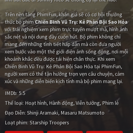
Giật gân
Gia đình
Trên nền tảng
PhimFun
, khán giả sẽ có cơ hội thưởng
thức bộ phim
Chiến Binh Vũ Trụ: Kẻ Phản Bội Sao Hỏa
Bí ẩn
Lịch sử
với trải nghiệm xem phim trực tuyến mượt mà, hình ảnh
Viễn Tây
Tiểu sử
sắc nét và nội dung đầy cuốn hút. Bộ phim không chỉ
mang đến những tình tiết hấp dẫn mà còn đưa người
GameShow
DramaTV
xem bước vào một thế giới điện ảnh sống động, nơi mỗi
khoảnh khắc đều được tái hiện chân thực. Khi xem
QUỐC GIA
Chiến Binh Vũ Trụ: Kẻ Phản Bội Sao Hỏa tại PhimFun,
người xem có thể tận hưởng trọn vẹn câu chuyện, cảm
Âu - Mỹ
Trung Quốc - Hồng Kông
xúc và những diễn biến kịch tính mà bộ phim mang lại.
Hàn Quốc
Nhật Bản
IMDb:
5.5
Ấn Độ
Việt Nam
Thể loại:
Hoạt hình
Hành động
Viễn tưởng
Phim lẻ
Tổng hợp
Đạo Diễn:
Shinji Aramaki
Masaru Matsumoto
Loạt phim:
Starship Troopers
CẬP NHẬT