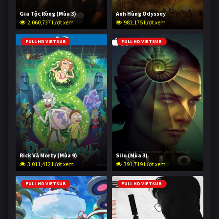
Gia Tộc Rồng (Mùa 3)
Anh Hùng Odyssey
2,060,737 lượt xem
981,175 lượt xem
FULL HD VIETSUB
FULL HD VIETSUB
Rick Và Morty (Mùa 9)
Silo (Mùa 3)
3,011,412 lượt xem
391,719 lượt xem
FULL HD VIETSUB
FULL HD VIETSUB