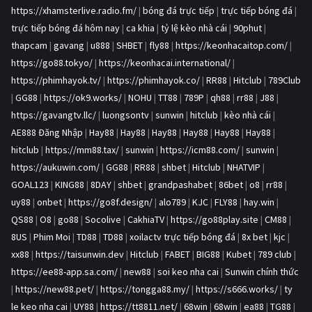
https://xhamsterlive.radio.fm/
|
bóng đá trực tiếp
|
trực tiếp bóng đá
|
trực tiếp bóng đá hôm nay
|
ca khia
|
tỷ lệ kèo nhà cái
|
90phut
|
thapcam
|
gavang
|
u888
|
SHBET
|
fly88
|
https://keonhacaitop.com/
|
https://go88.tokyo/
|
https://keonhacai.international/
|
https://phimhayok.tv/
|
https://phimhayok.co/
|
RR88
|
Hitclub
|
789Club
|
GG88
|
https://ok9.works/
|
NOHU
|
TT88
|
789P
|
qh88
|
rr88
|
J88
|
https://gavangtv.llc/
|
luongsontv
|
sunwin
|
hitclub
|
kèo nhà cái
|
AE888 Đăng Nhập
|
Hay88
|
Hay88
|
Hay88
|
Hay88
|
Hay88
|
Hay88
|
hitclub
|
https://mm88.tax/
|
sunwin
|
https://icm88.com/
|
sunwin
|
https://aukuwin.com/
|
GG88
|
RR88
|
shbet
|
Hitclub
|
NHATVIP
|
GOAL123
|
KING88
|
8DAY
|
shbet
|
grandpashabet
|
86bet
|
o8
|
rr88
|
uy88
|
onbet
|
https://go8f.design/
|
alo789
|
KJC
|
FLY88
|
hay.win
|
QS88
|
O8
|
go88
|
Socolive
|
CakhiaTV
|
https://go88play.site
|
CM88
|
8US
|
Phim Moi
|
TD88
|
TD88
|
xoilactv trực tiếp bóng đá
|
8x bet
|
kjc
|
xx88
|
https://taisunwin.dev
|
Hitclub
|
FABET
|
BIG88
|
Kubet
|
789 club
|
https://ee88-app.sa.com/
|
new88
|
soi keo nha cai
|
Sunwin chính thức
|
https://new88.pet/
|
https://tongga88.my/
|
https://s666.works/
|
ty
le keo nha cai
|
UY88
|
https://tt8811.net/
|
68win
|
68win
|
ea88
|
TG88
|