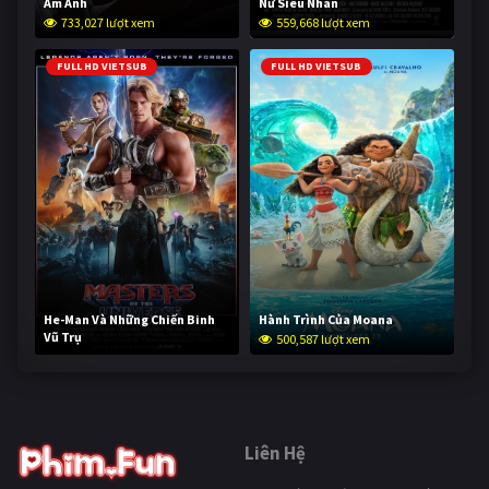
Ám Ảnh
Nữ Siêu Nhân
733,027 lượt xem
559,668 lượt xem
FULL HD VIETSUB
FULL HD VIETSUB
He-Man Và Những Chiến Binh
Hành Trình Của Moana
Vũ Trụ
500,587 lượt xem
250,249 lượt xem
Liên Hệ