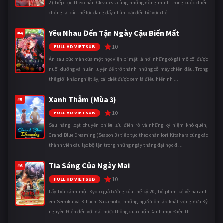
2) tiếp tục theo chân Clevatess cùng những đồng minh trong cuộc chiến
chống lại các thế lực đang đẩy nhân loại đến bờ vực diệ ...
Yêu Nhau Đến Tận Ngày Cậu Biến Mất
#4
10
FULL HD VIETSUB
Ẩn sau bức màn của một học viện bí mật là nơi những cô gái mồ côi được
nuôi dưỡng và huấn luyện để trở thành những cỗ máy chiến đấu. Trong
thế giới khắc nghiệt ấy, cái chết được xem là điều hiển nh ...
Xanh Thẳm (Mùa 3)
#5
10
FULL HD VIETSUB
Sau hàng loạt chuyến phiêu lưu điên rồ và những kỷ niệm khó quên,
Grand Blue Dreaming (Season 3) tiếp tục theo chân Iori Kitahara cùng các
thành viên câu lạc bộ lặn trong những ngày tháng đại học đ ...
Tia Sáng Của Ngày Mai
#6
10
FULL HD VIETSUB
Lấy bối cảnh một Kyoto giả tưởng của thế kỷ 20, bộ phim kể về hai anh
em Seiroku và Kihachi Sakamoto, những người ôm ấp khát vọng đưa Kỷ
nguyên Điện đến với đất nước thông qua cuốn Danh mục Điện th ...