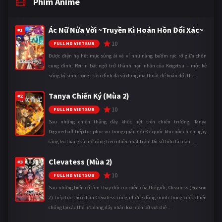
Phim Anime
Ác Nữ Nửa Vời ~Truyền Kì Hoán Hồn Đổi Xác~
#1
10
FULL HD VIETSUB
Được điện hạ hết mực sủng ái và ví như nàng bướm rực rỡ giữa chốn
cung đình, Reirin bất ngờ trở thành nạn nhân của Keigetsu – một kẻ
sống ký sinh trong triều đình đã sử dụng ma thuật để hoán đổi th ...
Tanya Chiến Ký (Mùa 2)
#2
10
FULL HD VIETSUB
Sau những chiến thắng đầy khốc liệt trên chiến trường, Tanya
Degurechaff tiếp tục phục vụ trong quân đội Đế quốc khi cuộc chiến ngày
càng leo thang và mở rộng trên nhiều mặt trận. Dù sở hữu tài năn ...
Clevatess (Mùa 2)
#3
10
FULL HD VIETSUB
Sau những biến cố làm thay đổi cục diện của thế giới, Clevatess (Season
2) tiếp tục theo chân Clevatess cùng những đồng minh trong cuộc chiến
chống lại các thế lực đang đẩy nhân loại đến bờ vực diệ ...