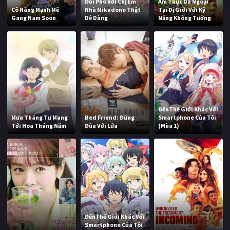
Đối Phó Với Chị Em
Ẩm Thực Dã Ngoại
Cô Nàng Mạnh Mẽ
Nhà Mikadono Thật
Tại Dị Giới Với Kỹ
Gang Nam Soon
Dễ Dàng
Năng Không Tưởng
ĐếnThế Giới Khác Với
Mưa Tháng Tư Mang
Bed Friend: Đừng
Smartphone Của Tôi
Tới Hoa Tháng Năm
Đùa Với Lửa
(Mùa 1)
ĐếnThế Giới Khác Với
Smartphone Của Tôi