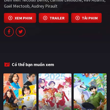
PHIM MỚI
Gaël Mectoob
Audrey Pirault
PHIM BỘ
XEM PHIM
TRAILER
TẢI PHIM
PHIM LẺ
PHIM CHIẾU RẠP
TUYỂN TẬP PHIM
BLOG
Có thể bạn muốn xem