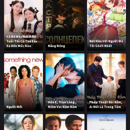
Cô Bé Này Mới Năm
Tuổi Thì Có Thể Xấu
Kết Hôn Với Người Mà
Xa Đến Mức Nào
Nắng Nóng
Tôi Ghét Nhất
Hứa E, Trọn Lòng ,
Phép Thuật Rối Rắm,
Người Mới
Niềm Vui Năm Năm
Ai Mới Là Trung Tâm