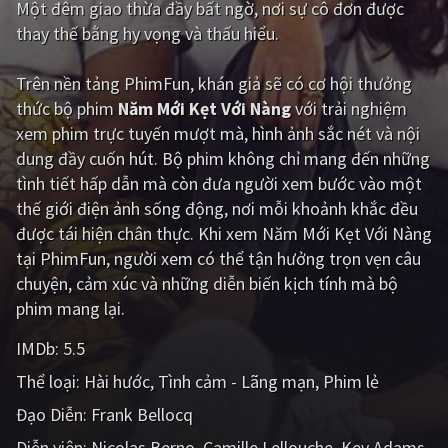
Một đêm giao thừa đầy bất ngờ, nơi sự cô đơn được
thay thế bằng hy vọng và thấu hiểu.
Giật gân
Gia đình
Bí ẩn
Lịch sử
Trên nền tảng
PhimFun
, khán giả sẽ có cơ hội thưởng
thức bộ phim
Năm Mới Kẹt Với Nàng
với trải nghiệm
Viễn Tây
Tiểu sử
xem phim trực tuyến mượt mà, hình ảnh sắc nét và nội
GameShow
DramaTV
dung đầy cuốn hút. Bộ phim không chỉ mang đến những
tình tiết hấp dẫn mà còn đưa người xem bước vào một
QUỐC GIA
thế giới điện ảnh sống động, nơi mỗi khoảnh khắc đều
được tái hiện chân thực. Khi xem Năm Mới Kẹt Với Nàng
Âu - Mỹ
Trung Quốc - Hồng Kông
tại PhimFun, người xem có thể tận hưởng trọn vẹn câu
chuyện, cảm xúc và những diễn biến kịch tính mà bộ
Hàn Quốc
Nhật Bản
phim mang lại.
Ấn Độ
Việt Nam
IMDb:
5.5
Tổng hợp
Thể loại:
Hài hước
Tình cảm - Lãng mạn
Phim lẻ
Đạo Diễn:
Frank Bellocq
CẬP NHẬT
Diễn viên:
Nicolas Berno
Camille Lellouche
Kev Adams