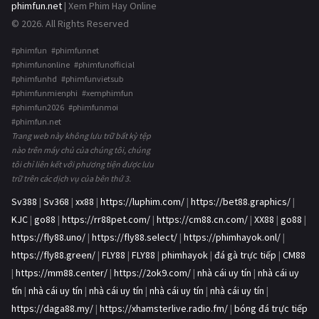
phimfun.net
| Xem Phim Hay Online
© 2026. All Rights Reserved
#phimfun #phimfunnet
#phimfunonline #phimfunofficial
#phimfunhd #phimfunvietsub
#phimfunmienphi #xemphimfun
#phimfun2026 #phimfunmoi
#phimfun.net
Trang web này không lưu trữ bất kỳ tệp
nào trên máy chủ của chúng tôi, chúng
tôi chỉ liên kết với phương tiện được lưu
trữ trên các dịch vụ của bên thứ 3.
Sv388
|
Sv368
|
xx88
|
https://luphim.com/
|
https://bet88.graphics/
|
KJC
|
go88
|
https://rr88pet.com/
|
https://cm88.cn.com/
|
XX88
|
go88
|
https://fly88.uno/
|
https://fly88.select/
|
https://phimhayok.onl/
|
https://fly88.green/
|
FLY88
|
FLY88
|
phimhayok
|
đá gà trực tiếp
|
CM88
|
https://mm88.center/
|
https://2ok9.com/
|
nhà cái uy tín
|
nhà cái uy
tín
|
nhà cái uy tín
|
nhà cái uy tín
|
nhà cái uy tín
|
nhà cái uy tín
|
https://daga88.my/
|
https://xhamsterlive.radio.fm/
|
bóng đá trực tiếp