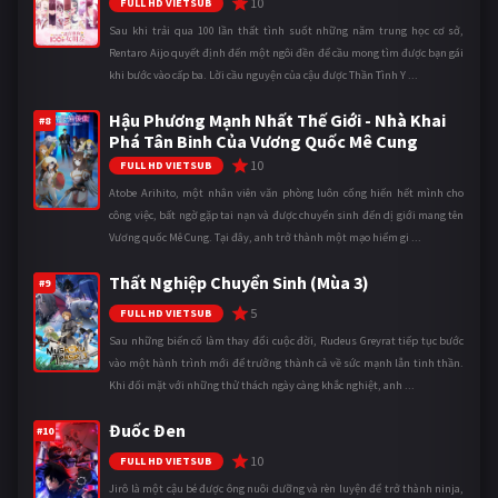
10
FULL HD VIETSUB
Sau khi trải qua 100 lần thất tình suốt những năm trung học cơ sở,
Rentaro Aijo quyết định đến một ngôi đền để cầu mong tìm được bạn gái
khi bước vào cấp ba. Lời cầu nguyện của cậu được Thần Tình Y ...
Hậu Phương Mạnh Nhất Thế Giới - Nhà Khai
#8
Phá Tân Binh Của Vương Quốc Mê Cung
10
FULL HD VIETSUB
Atobe Arihito, một nhân viên văn phòng luôn cống hiến hết mình cho
công việc, bất ngờ gặp tai nạn và được chuyển sinh đến dị giới mang tên
Vương quốc Mê Cung. Tại đây, anh trở thành một mạo hiểm gi ...
Thất Nghiệp Chuyển Sinh (Mùa 3)
#9
5
FULL HD VIETSUB
Sau những biến cố làm thay đổi cuộc đời, Rudeus Greyrat tiếp tục bước
vào một hành trình mới để trưởng thành cả về sức mạnh lẫn tinh thần.
Khi đối mặt với những thử thách ngày càng khắc nghiệt, anh ...
Đuốc Đen
#10
10
FULL HD VIETSUB
Jirô là một cậu bé được ông nuôi dưỡng và rèn luyện để trở thành ninja,