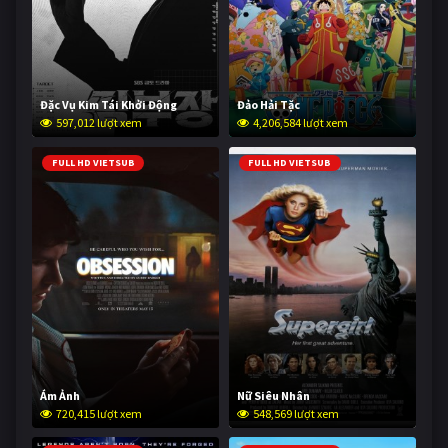
Đặc Vụ Kim Tái Khởi Động
Đảo Hải Tặc
597,012 lượt xem
4,206,584 lượt xem
FULL HD VIETSUB
FULL HD VIETSUB
Ám Ảnh
Nữ Siêu Nhân
720,415 lượt xem
548,569 lượt xem