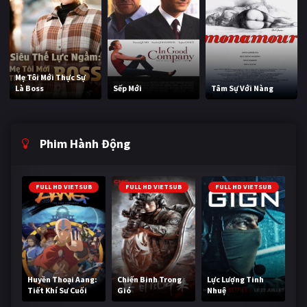
Mẹ Tôi Mới Thực Sự
Là Boss
Sếp Mới
Tâm Sự Với Nàng
Phim Hành Động
FULL HD VIETSUB
FULL HD VIETSUB
FULL HD VIETSUB
Huyền Thoại Aang:
Chiến Binh Trong
Lực Lượng Tinh
Tiết Khí Sư Cuối
Gió
Nhuệ
Cùng