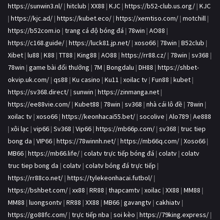
https://sunwin3.nl/
|
hitclub
|
XX88
|
KJC
|
https://b52-club.us.org/
|
KJC
|
https://kjc.ad/
|
https://kubet.eco/
|
https://xemtiso.com/
|
motchill
|
https://b52com.io
|
trang cá độ bóng đá
|
78win
|
AO88
|
https://c168.guide/
|
https://luck81.jp.net/
|
xoso66
|
78win
|
B52club
|
Xibet
|
lu88
|
K88
|
TT88
|
King88
|
AO88
|
https://rr88.cz/
|
78win
|
sv368
|
78win
|
game bài đổi thưởng
|
7M
|
Bongdalu
|
DH88
|
https://shbet-
okvip.uk.com/
|
qs88
|
Ku casino
|
Ku11
|
xoilac tv
|
Fun88
|
kubet
|
https://sv368.direct/
|
sunwin
|
https://zinmanga.net
|
https://ee88vie.com/
|
Kubet88
|
78win
|
sv368
|
nhà cái lô đề
|
78win
|
xoilac tv
|
xoso66
|
https://keonhacai55.bet/
|
socolive
|
Alo789
|
Ae888
|
xôi lạc
|
vip66
|
Sv368
|
Vip66
|
https://mb66p.com/
|
sv368
|
truc tiep
bong da
|
VIP66
|
https://78winnh.net/
|
https://mb66q.com/
|
Xoso66
|
MB66
|
https://mb66.life/
|
colatv trực tiếp bóng đá
|
colatv
|
colatv
truc tiep bong da
|
colatv
|
colatv bóng đá trực tiếp
|
https://rr88co.net/
|
https://tylekeonhacai.futbol/
|
https://bshbet.com/
|
xx88
|
RR88
|
thapcamtv
|
xoilac
|
XX88
|
MM88
|
MM88
|
luongsontv
|
RR88
|
XX88
|
MB66
|
gavangtv
|
cakhiatv
|
https://go88fc.com/
|
trực tiếp nba
|
soi kèo
|
https://79king.express/
|