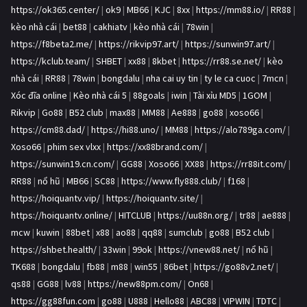
https://ok365.center/
|
ok9
|
MB66
|
KJC
|
8xx
|
https://mm88.io/
|
RR88
|
kèo nhà cái
|
bet88
|
cakhiatv
|
kèo nhà cái
|
78win
|
https://f8beta2.me/
|
https://rikvip97.art/
|
https://sunwin97.art/
|
https://kclub.team/
|
SHBET
|
xx88
|
8kbet
|
https://rr88.se.net/
|
kèo
nhà cái
|
RR88
|
78win
|
bongdalu
|
nha cai uy tin
|
ty le ca cuoc
|
7mcn
|
Xóc đĩa online
|
Kèo nhà cái 5
|
88goals
|
iwin
|
Tài xỉu MD5
|
1GOM
|
Rikvip
|
Go88
|
B52 club
|
max88
|
MM88
|
Ae888
|
go88
|
xoso66
|
https://cm88.dad/
|
https://hi88.uno/
|
MM88
|
https://alo789ga.com/
|
Xoso66
|
phim sex vlxx
|
https://xx88brand.com/
|
https://sunwin19.cn.com/
|
GG88
|
Xoso66
|
XX88
|
https://rr88it.com/
|
RR88
|
nổ hũ
|
MB66
|
SC88
|
https://www.fly888.club/
|
f168
|
https://hoiquantv.vip/
|
https://hoiquantv.site/
|
https://hoiquantv.online/
|
HITCLUB
|
https://uu88n.org/
|
tr88
|
ae888
|
mcw
|
kuwin
|
88bet
|
x88
|
ao88
|
qq88
|
sumclub
|
go88
|
B52 club
|
https://shbet.health/
|
33win
|
99ok
|
https://vnew88.net/
|
nổ hũ
|
TK688
|
bongdalu
|
fb88
|
m88
|
win55
|
86bet
|
https://go88v2.net/
|
qs88
|
GG88
|
lv88
|
https://new88pm.com/
|
On68
|
https://gg88fun.com
|
go88
|
U888
|
Hello88
|
ABC88
|
VIPWIN
|
TDTC
|