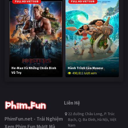
FULL HD VIETSUB
FULL HD VIETSUB
He-Man Và Những Chiến Binh
Hành Trình Của Moana
Vũ Trụ
490,811 lượt xem
239,553 lượt xem
Liên Hệ
22 đường Châu Long, P. Trúc
PhimFun.net - Trải Nghiệm
Bạch, Q. Ba Đình, Hà Nội, Việt
Nam
Xem Phim Fun Mượt Mà