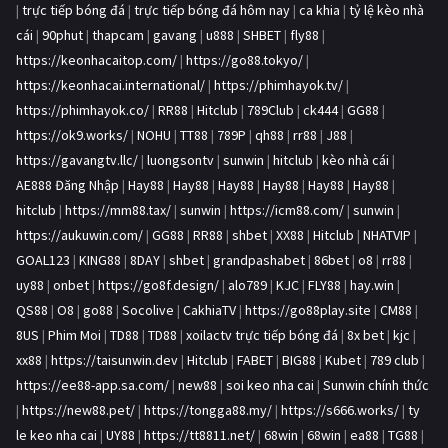
|
trực tiếp bóng đá
|
trực tiếp bóng đá hôm nay
|
ca khia
|
tỷ lệ kèo nhà
cái
|
90phut
|
thapcam
|
gavang
|
u888
|
SHBET
|
fly88
|
https://keonhacaitop.com/
|
https://go88.tokyo/
|
https://keonhacai.international/
|
https://phimhayok.tv/
|
https://phimhayok.co/
|
RR88
|
Hitclub
|
789Club
|
ck444
|
GG88
|
https://ok9.works/
|
NOHU
|
TT88
|
789P
|
qh88
|
rr88
|
J88
|
https://gavangtv.llc/
|
luongsontv
|
sunwin
|
hitclub
|
kèo nhà cái
|
AE888 Đăng Nhập
|
Hay88
|
Hay88
|
Hay88
|
Hay88
|
Hay88
|
Hay88
|
hitclub
|
https://mm88.tax/
|
sunwin
|
https://icm88.com/
|
sunwin
|
https://aukuwin.com/
|
GG88
|
RR88
|
shbet
|
XX88
|
Hitclub
|
NHATVIP
|
GOAL123
|
KING88
|
8DAY
|
shbet
|
grandpashabet
|
86bet
|
o8
|
rr88
|
uy88
|
onbet
|
https://go8f.design/
|
alo789
|
KJC
|
FLY88
|
hay.win
|
QS88
|
O8
|
go88
|
Socolive
|
CakhiaTV
|
https://go88play.site
|
CM88
|
8US
|
Phim Moi
|
TD88
|
TD88
|
xoilactv trực tiếp bóng đá
|
8x bet
|
kjc
|
xx88
|
https://taisunwin.dev
|
Hitclub
|
FABET
|
BIG88
|
Kubet
|
789 club
|
https://ee88-app.sa.com/
|
new88
|
soi keo nha cai
|
Sunwin chính thức
|
https://new88.pet/
|
https://tongga88.my/
|
https://s666.works/
|
ty
le keo nha cai
|
UY88
|
https://tt8811.net/
|
68win
|
68win
|
ea88
|
TG88
|