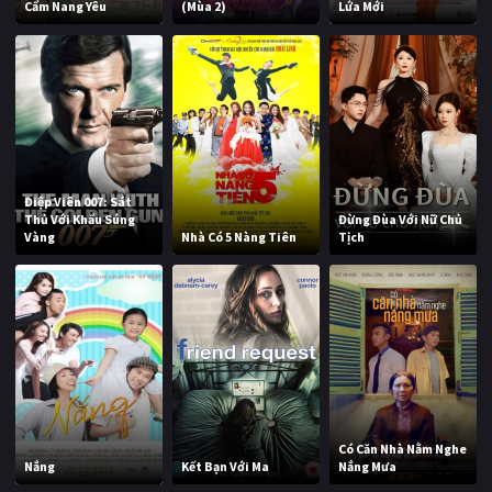
Cẩm Nang Yêu
(Mùa 2)
Lứa Mới
Điệp Viên 007: Sát
Thủ Với Khẩu Súng
Đừng Đùa Với Nữ Chủ
Vàng
Nhà Có 5 Nàng Tiên
Tịch
Có Căn Nhà Nằm Nghe
Nắng
Kết Bạn Với Ma
Nắng Mưa