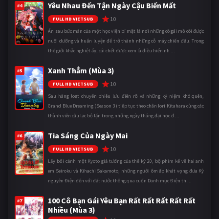
Yêu Nhau Đến Tận Ngày Cậu Biến Mất
#4
10
FULL HD VIETSUB
Ẩn sau bức màn của một học viện bí mật là nơi những cô gái mồ côi được
nuôi dưỡng và huấn luyện để trở thành những cỗ máy chiến đấu. Trong
thế giới khắc nghiệt ấy, cái chết được xem là điều hiển nh ...
Xanh Thẳm (Mùa 3)
#5
10
FULL HD VIETSUB
Sau hàng loạt chuyến phiêu lưu điên rồ và những kỷ niệm khó quên,
Grand Blue Dreaming (Season 3) tiếp tục theo chân Iori Kitahara cùng các
thành viên câu lạc bộ lặn trong những ngày tháng đại học đ ...
Tia Sáng Của Ngày Mai
#6
10
FULL HD VIETSUB
Lấy bối cảnh một Kyoto giả tưởng của thế kỷ 20, bộ phim kể về hai anh
em Seiroku và Kihachi Sakamoto, những người ôm ấp khát vọng đưa Kỷ
nguyên Điện đến với đất nước thông qua cuốn Danh mục Điện th ...
100 Cô Bạn Gái Yêu Bạn Rất Rất Rất Rất Rất
#7
Nhiều (Mùa 3)