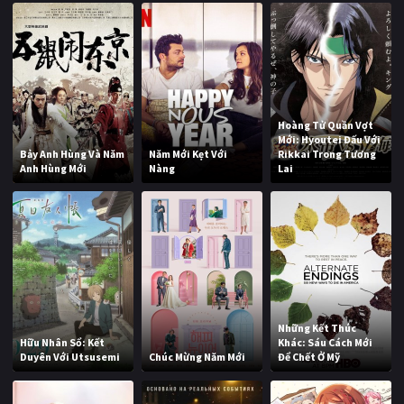
Hoàng Tử Quần Vợt
Mới: Hyoutei Đấu Với
Bảy Anh Hùng Và Năm
Năm Mới Kẹt Với
Rikkai Trong Tương
Anh Hùng Mới
Nàng
Lai
Những Kết Thúc
Hữu Nhân Sổ: Kết
Khác: Sáu Cách Mới
Duyên Với Utsusemi
Chúc Mừng Năm Mới
Để Chết Ở Mỹ