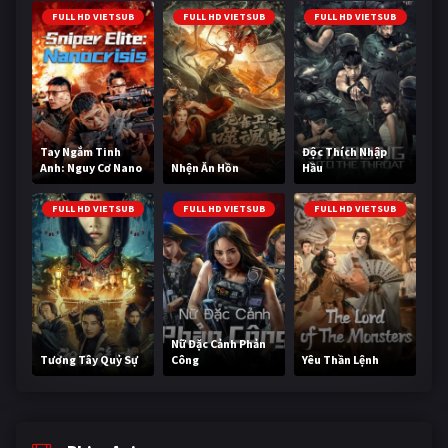
FULL HD VIETSUB
FULL HD VIETSUB
FULL HD VIETSUB
Tay Ngắm Tinh
Độc Thích Nhập
Anh: Nguy Cơ Nano
Nhện Ăn Hồn
Hầu
FULL HD VIETSUB
FULL HD VIETSUB
FULL HD VIETSUB
Nữ Đặc Cảnh Phản
Tương Tây Quỷ Sự
Công
Yêu Thần Lệnh