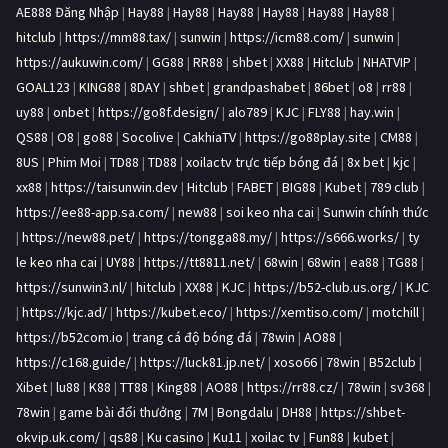
AE888 Đăng Nhập
|
Hay88
|
Hay88
|
Hay88
|
Hay88
|
Hay88
|
Hay88
|
hitclub
|
https://mm88.tax/
|
sunwin
|
https://icm88.com/
|
sunwin
|
https://aukuwin.com/
|
GG88
|
RR88
|
shbet
|
XX88
|
Hitclub
|
NHATVIP
|
GOAL123
|
KING88
|
8DAY
|
shbet
|
grandpashabet
|
86bet
|
o8
|
rr88
|
uy88
|
onbet
|
https://go8f.design/
|
alo789
|
KJC
|
FLY88
|
hay.win
|
QS88
|
O8
|
go88
|
Socolive
|
CakhiaTV
|
https://go88play.site
|
CM88
|
8US
|
Phim Moi
|
TD88
|
TD88
|
xoilactv trực tiếp bóng đá
|
8x bet
|
kjc
|
xx88
|
https://taisunwin.dev
|
Hitclub
|
FABET
|
BIG88
|
Kubet
|
789 club
|
https://ee88-app.sa.com/
|
new88
|
soi keo nha cai
|
Sunwin chính thức
|
https://new88.pet/
|
https://tongga88.my/
|
https://s666.works/
|
ty
le keo nha cai
|
UY88
|
https://tt8811.net/
|
68win
|
68win
|
ea88
|
TG88
|
https://sunwin3.nl/
|
hitclub
|
XX88
|
KJC
|
https://b52-club.us.org/
|
KJC
|
https://kjc.ad/
|
https://kubet.eco/
|
https://xemtiso.com/
|
motchill
|
https://b52com.io
|
trang cá độ bóng đá
|
78win
|
AO88
|
https://c168.guide/
|
https://luck81.jp.net/
|
xoso66
|
78win
|
B52club
|
Xibet
|
lu88
|
K88
|
TT88
|
King88
|
AO88
|
https://rr88.cz/
|
78win
|
sv368
|
78win
|
game bài đổi thưởng
|
7M
|
Bongdalu
|
DH88
|
https://shbet-
okvip.uk.com/
|
qs88
|
Ku casino
|
Ku11
|
xoilac tv
|
Fun88
|
kubet
|