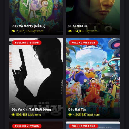
Rick Và Morty (Mùa 9)
Silo (Mùa 3)
2,997,365 lượt xem
364,886 lượt xem
FULL HD VIETSUB
FULL HD VIETSUB
Đặc Vụ Kim Tái Khởi Động
Đảo Hải Tặc
596,483 lượt xem
4,205,887 lượt xem
FULL HD VIETSUB
FULL HD VIETSUB