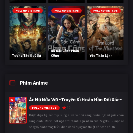
FULL HD VIETSUB
FULL HD VIETSUB
FULL HD VIETSUB
Nữ Đặc Cảnh Phản
Tương Tây Quỷ Sự
Công
Yêu Thần Lệnh
Phim Anime
Ác Nữ Nửa Vời ~Truyền Kì Hoán Hồn Đổi Xác~
#1
10
FULL HD VIETSUB
Được điện hạ hết mực sủng ái và ví như nàng bướm rực rỡ giữa chốn
cung đình, Reirin bất ngờ trở thành nạn nhân của Keigetsu – một kẻ
sống ký sinh trong triều đình đã sử dụng ma thuật để hoán đổi th ...