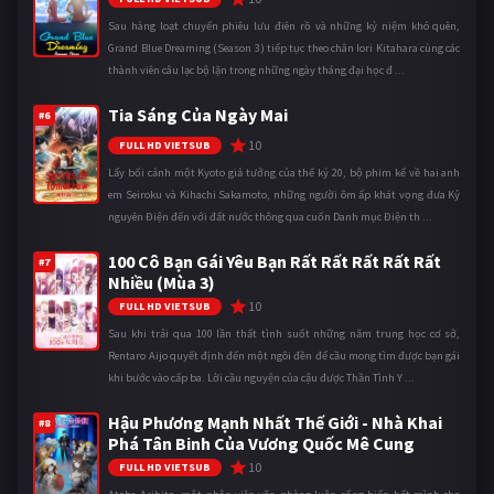
Sau hàng loạt chuyến phiêu lưu điên rồ và những kỷ niệm khó quên,
Grand Blue Dreaming (Season 3) tiếp tục theo chân Iori Kitahara cùng các
thành viên câu lạc bộ lặn trong những ngày tháng đại học đ ...
Tia Sáng Của Ngày Mai
#6
10
FULL HD VIETSUB
Lấy bối cảnh một Kyoto giả tưởng của thế kỷ 20, bộ phim kể về hai anh
em Seiroku và Kihachi Sakamoto, những người ôm ấp khát vọng đưa Kỷ
nguyên Điện đến với đất nước thông qua cuốn Danh mục Điện th ...
100 Cô Bạn Gái Yêu Bạn Rất Rất Rất Rất Rất
#7
Nhiều (Mùa 3)
10
FULL HD VIETSUB
Sau khi trải qua 100 lần thất tình suốt những năm trung học cơ sở,
Rentaro Aijo quyết định đến một ngôi đền để cầu mong tìm được bạn gái
khi bước vào cấp ba. Lời cầu nguyện của cậu được Thần Tình Y ...
Hậu Phương Mạnh Nhất Thế Giới - Nhà Khai
#8
Phá Tân Binh Của Vương Quốc Mê Cung
10
FULL HD VIETSUB