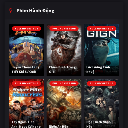
Phim Hành Động
FULL HD VIETSUB
FULL HD VIETSUB
FULL HD VIETSUB
Huyền Thoại Aang:
Chiến Binh Trong
Lực Lượng Tinh
Tiết Khí Sư Cuối
Gió
Nhuệ
Cùng
FULL HD VIETSUB
FULL HD VIETSUB
FULL HD VIETSUB
Tay Ngắm Tinh
Độc Thích Nhập
Anh: Nguy Cơ Nano
Nhện Ăn Hồn
Hầu