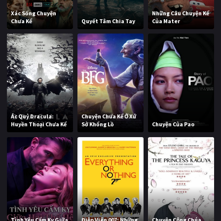
Xác Sống Chuyện
Những Câu Chuyện Kể
Chưa Kể
Quyết Tâm Chia Tay
Của Mater
Ác Quỷ Dracula:
Chuyện Chưa Kể Ở Xứ
Huyền Thoại Chưa Kể
Sở Khổng Lồ
Chuyện Của Pao
Tình Yêu Cấm Kỵ Giữa
Điệp Viên 007: Những
Chuyện Công Chúa