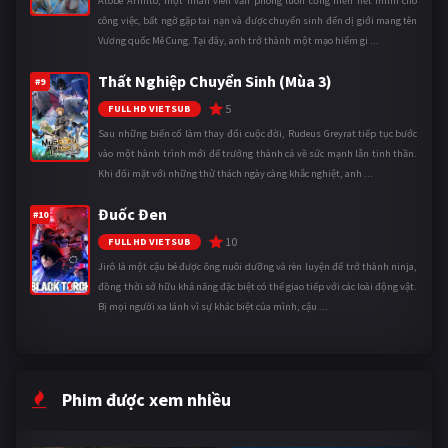
Atobe Arihito, một nhân viên văn phòng luôn cống hiến hết mình cho
công việc, bất ngờ gặp tai nạn và được chuyển sinh đến dị giới mang tên
Vương quốc Mê Cung. Tại đây, anh trở thành một mạo hiểm gi ...
Thất Nghiệp Chuyển Sinh (Mùa 3)
#9
5
FULL HD VIETSUB
Sau những biến cố làm thay đổi cuộc đời, Rudeus Greyrat tiếp tục bước
vào một hành trình mới để trưởng thành cả về sức mạnh lẫn tinh thần.
Khi đối mặt với những thử thách ngày càng khắc nghiệt, anh ...
Đuốc Đen
#10
10
FULL HD VIETSUB
Jirô là một cậu bé được ông nuôi dưỡng và rèn luyện để trở thành ninja,
đồng thời sở hữu khả năng đặc biệt có thể giao tiếp với các loài động vật.
Bị mọi người xa lánh vì sự khác biệt của mình, cậu ...
Phim được xem nhiều