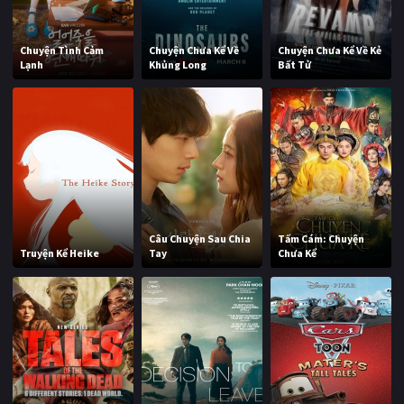
Chuyện Tình Cảm
Chuyện Chưa Kể Về
Chuyện Chưa Kể Về Kẻ
Lạnh
Khủng Long
Bất Tử
Câu Chuyện Sau Chia
Tấm Cám: Chuyện
Truyện Kể Heike
Tay
Chưa Kể