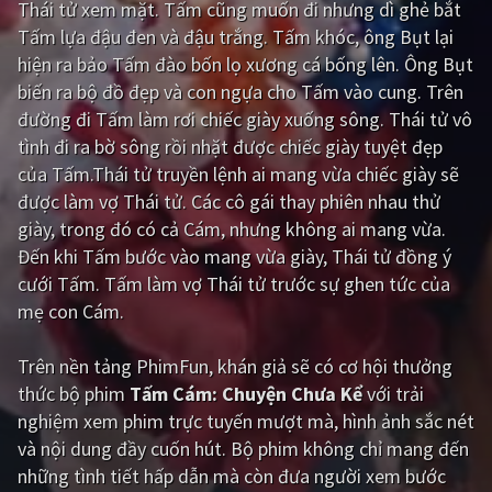
Thái tử xem mặt. Tấm cũng muốn đi nhưng dì ghẻ bắt
Tấm lựa đậu đen và đậu trắng. Tấm khóc, ông Bụt lại
Giật gân
Gia đình
hiện ra bảo Tấm đào bốn lọ xương cá bống lên. Ông Bụt
Bí ẩn
Lịch sử
biến ra bộ đồ đẹp và con ngựa cho Tấm vào cung. Trên
đường đi Tấm làm rơi chiếc giày xuống sông. Thái tử vô
Viễn Tây
Tiểu sử
tình đi ra bờ sông rồi nhặt được chiếc giày tuyệt đẹp
GameShow
DramaTV
của Tấm.Thái tử truyền lệnh ai mang vừa chiếc giày sẽ
được làm vợ Thái tử. Các cô gái thay phiên nhau thử
QUỐC GIA
giày, trong đó có cả Cám, nhưng không ai mang vừa.
Đến khi Tấm bước vào mang vừa giày, Thái tử đồng ý
Âu - Mỹ
Trung Quốc - Hồng Kông
cưới Tấm. Tấm làm vợ Thái tử trước sự ghen tức của
mẹ con Cám.
Hàn Quốc
Nhật Bản
Ấn Độ
Việt Nam
Trên nền tảng
PhimFun
, khán giả sẽ có cơ hội thưởng
thức bộ phim
Tấm Cám: Chuyện Chưa Kể
với trải
Tổng hợp
nghiệm xem phim trực tuyến mượt mà, hình ảnh sắc nét
và nội dung đầy cuốn hút. Bộ phim không chỉ mang đến
CẬP NHẬT
những tình tiết hấp dẫn mà còn đưa người xem bước