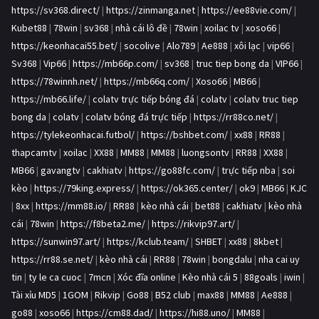
https://sv368.direct/
|
https://zinmanga.net
|
https://ee88vie.com/
|
Kubet88
|
78win
|
sv368
|
nhà cái lô đề
|
78win
|
xoilac tv
|
xoso66
|
https://keonhacai55.bet/
|
socolive
|
Alo789
|
Ae888
|
xôi lạc
|
vip66
|
Sv368
|
Vip66
|
https://mb66p.com/
|
sv368
|
truc tiep bong da
|
VIP66
|
https://78winnh.net/
|
https://mb66q.com/
|
Xoso66
|
MB66
|
https://mb66.life/
|
colatv trực tiếp bóng đá
|
colatv
|
colatv truc tiep
bong da
|
colatv
|
colatv bóng đá trực tiếp
|
https://rr88co.net/
|
https://tylekeonhacai.futbol/
|
https://bshbet.com/
|
xx88
|
RR88
|
thapcamtv
|
xoilac
|
XX88
|
MM88
|
MM88
|
luongsontv
|
RR88
|
XX88
|
MB66
|
gavangtv
|
cakhiatv
|
https://go88fc.com/
|
trực tiếp nba
|
soi
kèo
|
https://79king.express/
|
https://ok365.center/
|
ok9
|
MB66
|
KJC
|
8xx
|
https://mm88.io/
|
RR88
|
kèo nhà cái
|
bet88
|
cakhiatv
|
kèo nhà
cái
|
78win
|
https://f8beta2.me/
|
https://rikvip97.art/
|
https://sunwin97.art/
|
https://kclub.team/
|
SHBET
|
xx88
|
8kbet
|
https://rr88.se.net/
|
kèo nhà cái
|
RR88
|
78win
|
bongdalu
|
nha cai uy
tin
|
ty le ca cuoc
|
7mcn
|
Xóc đĩa online
|
Kèo nhà cái 5
|
88goals
|
iwin
|
Tài xỉu MD5
|
1GOM
|
Rikvip
|
Go88
|
B52 club
|
max88
|
MM88
|
Ae888
|
go88
|
xoso66
|
https://cm88.dad/
|
https://hi88.uno/
|
MM88
|