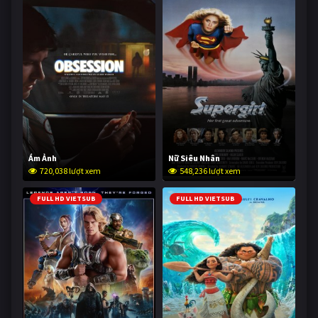
Ám Ảnh
Nữ Siêu Nhân
720,038 lượt xem
548,236 lượt xem
FULL HD VIETSUB
FULL HD VIETSUB