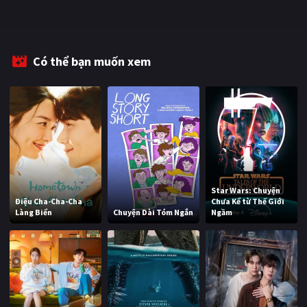
Có thể bạn muốn xem
Star Wars: Chuyện
Điệu Cha-Cha-Cha
Chưa Kể từ Thế Giới
Làng Biển
Chuyện Dài Tóm Ngắn
Ngầm