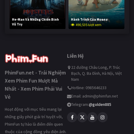
He-Man Và Những Chiến Binh
Hành Trình Của Moana
Vũ Trụ
490,535 lượt xem
239,258 lượt xem
Liên Hệ
22 đường Châu Long, P. Trúc
PhimFun.net - Trải Nghiệm
Bạch, Q. Ba Đình, Hà Nội, Việt
Nam
Xem Phim Fun Mượt Mà
Hotline: 0985646233
Nhất - Xem Phim Phải Vui
Vẻ
Email:
admin@phimfun.net
Telegram:
@golden885
Hoạt động với mục tiêu mang lại
những giây phút giải trí tuyệt vời,
PhimFun tự hào là điểm đến quen
thuộc của cộng đồng yêu điện ảnh.