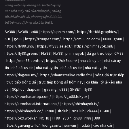
Trang web này không lưu trữ bất kỳ tệp
nào trên máy chủ của chúng tôi, chúng
tôi chỉ liên kết với phương tiện được lưu
trữ trên các dịch vụ của bên thứ 3.
Sv388
|
Sv368
|
xx88
|
https://luphim.com/
|
https://bet88.graphics/
|
KJC
|
go88
|
https://rr88pet.com/
|
https://cm88.cn.com/
|
XX88
|
go88
|
https://fly88.uno/
|
https://fly88.select/
|
https://phimhayok.onl/
|
https://fly88.green/
|
FLY88
|
FLY88
|
phimhayok
|
đá gà trực tiếp
|
CM88
|
https://mm88.center/
|
https://2ok9.com/
|
nhà cái uy tín
|
nhà cái uy
tín
|
nhà cái uy tín
|
nhà cái uy tín
|
nhà cái uy tín
|
nhà cái uy tín
|
https://daga88.my/
|
https://xhamsterlive.radio.fm/
|
bóng đá trực tiếp
|
trực tiếp bóng đá
|
trực tiếp bóng đá hôm nay
|
ca khia
|
tỷ lệ kèo nhà
cái
|
90phut
|
thapcam
|
gavang
|
u888
|
SHBET
|
fly88
|
https://keonhacaitop.com/
|
https://go88.tokyo/
|
https://keonhacai.international/
|
https://phimhayok.tv/
|
https://phimhayok.co/
|
RR88
|
Hitclub
|
789Club
|
ck444
|
GG88
|
https://ok9.works/
|
NOHU
|
TT88
|
789P
|
qh88
|
rr88
|
J88
|
https://gavangtv.llc/
|
luongsontv
|
sunwin
|
hitclub
|
kèo nhà cái
|