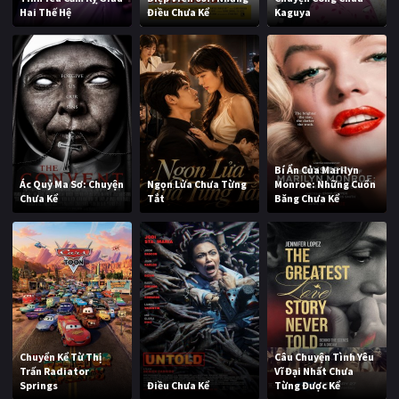
Hai Thế Hệ
Điều Chưa Kể
Kaguya
Bí Ẩn Của Marilyn
Ác Quỷ Ma Sơ: Chuyện
Ngọn Lửa Chưa Từng
Monroe: Những Cuốn
Chưa Kể
Tắt
Băng Chưa Kể
Chuyển Kể Từ Thị
Câu Chuyện Tình Yêu
Trấn Radiator
Vĩ Đại Nhất Chưa
Springs
Điều Chưa Kể
Từng Được Kể