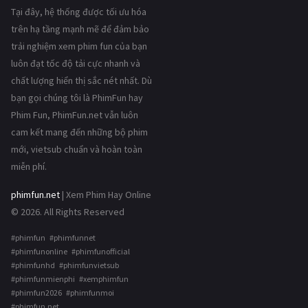
Tại đây, hệ thống được tối ưu hóa
trên hạ tầng mạnh mẽ để đảm bảo
trải nghiệm xem phim fun của bạn
luôn đạt tốc độ tải cực nhanh và
chất lượng hiển thị sắc nét nhất. Dù
bạn gọi chúng tôi là PhimFun hay
Phim Fun, PhimFun.net vẫn luôn
cam kết mang đến những bộ phim
mới, vietsub chuẩn và hoàn toàn
miễn phí.
phimfun.net
| Xem Phim Hay Online
© 2026. All Rights Reserved
#phimfun #phimfunnet
#phimfunonline #phimfunofficial
#phimfunhd #phimfunvietsub
#phimfunmienphi #xemphimfun
#phimfun2026 #phimfunmoi
#phimfun.net