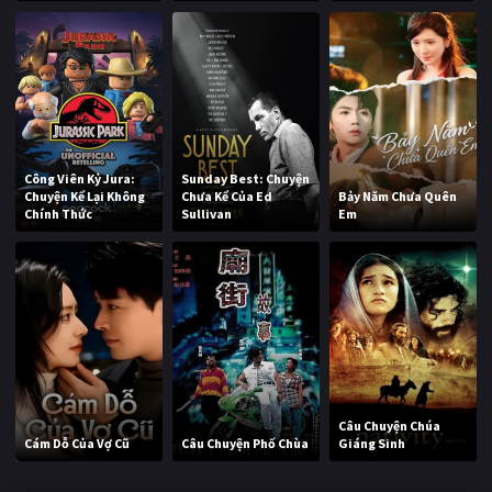
Công Viên Kỷ Jura:
Sunday Best: Chuyện
Chuyện Kể Lại Không
Chưa Kể Của Ed
Bảy Năm Chưa Quên
Chính Thức
Sullivan
Em
Câu Chuyện Chúa
Cám Dỗ Của Vợ Cũ
Câu Chuyện Phố Chùa
Giáng Sinh