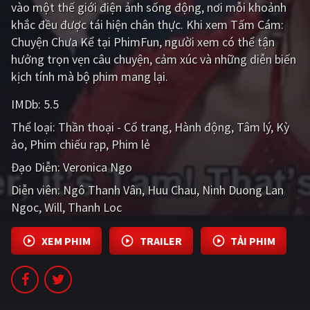
vào một thế giới điện ảnh sống động, nơi mỗi khoảnh
PHIM MỚI
khắc đều được tái hiện chân thực. Khi xem Tấm Cám:
PHIM BỘ
Chuyện Chưa Kể tại PhimFun, người xem có thể tận
hưởng trọn vẹn câu chuyện, cảm xúc và những diễn biến
PHIM LẺ
kịch tính mà bộ phim mang lại.
PHIM CHIẾU RẠP
IMDb:
5.5
TUYỂN TẬP PHIM
Thể loại:
Thần thoại - Cổ trang
Hành động
Tâm lý
Kỳ
ảo
Phim chiếu rạp
Phim lẻ
BLOG
Đạo Diễn:
Veronica Ngo
Diễn viên:
Ngô Thanh Vân
Huu Chau
Ninh Duong Lan
Ngoc
Will
Thanh Loc
XEM PHIM
TRAILER
TẢI PHIM