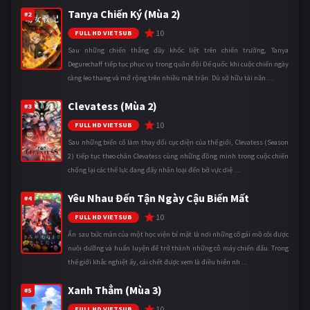
Tanya Chiến Ký (Mùa 2)
#2
10
FULL HD VIETSUB
Sau những chiến thắng đầy khốc liệt trên chiến trường, Tanya
Degurechaff tiếp tục phục vụ trong quân đội Đế quốc khi cuộc chiến ngày
càng leo thang và mở rộng trên nhiều mặt trận. Dù sở hữu tài năn ...
Clevatess (Mùa 2)
#3
10
FULL HD VIETSUB
Sau những biến cố làm thay đổi cục diện của thế giới, Clevatess (Season
2) tiếp tục theo chân Clevatess cùng những đồng minh trong cuộc chiến
chống lại các thế lực đang đẩy nhân loại đến bờ vực diệ ...
Yêu Nhau Đến Tận Ngày Cậu Biến Mất
#4
10
FULL HD VIETSUB
Ẩn sau bức màn của một học viện bí mật là nơi những cô gái mồ côi được
nuôi dưỡng và huấn luyện để trở thành những cỗ máy chiến đấu. Trong
thế giới khắc nghiệt ấy, cái chết được xem là điều hiển nh ...
Xanh Thẳm (Mùa 3)
#5
10
FULL HD VIETSUB