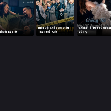
Biệt Đội Chó Bull: Điều
Chồng Tôi Đến Từ Ngoà
hỉ Đôi Ta Biết
Tra Ngoài Giờ
Vũ Trụ