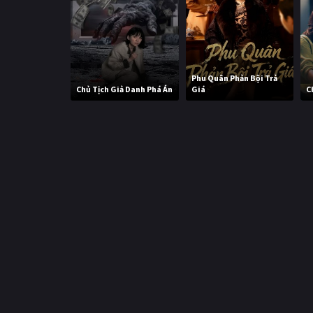
Phu Quân Phản Bội Trả
Chủ Tịch Giả Danh Phá Án
Giá
C