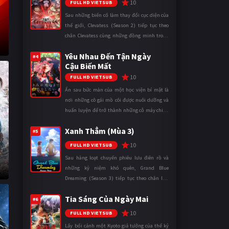
10
FULL HD VIETSUB
Sau những biến cố làm thay đổi cục diện của
thế giới, Clevatess (Season 2) tiếp tục theo
chân Clevatess cùng những đồng minh trong
cuộc chiến chống lại các thế lực đang đẩy nhân
Yêu Nhau Đến Tận Ngày
loại đến bờ vực diệ ...
#4
Cậu Biến Mất
10
FULL HD VIETSUB
Ẩn sau bức màn của một học viện bí mật là
nơi những cô gái mồ côi được nuôi dưỡng và
huấn luyện để trở thành những cỗ máy chiến
đấu. Trong thế giới khắc nghiệt ấy, cái chết
Xanh Thẳm (Mùa 3)
được xem là điều hiển nh ...
#5
10
FULL HD VIETSUB
Sau hàng loạt chuyến phiêu lưu điên rồ và
những kỷ niệm khó quên, Grand Blue
Dreaming (Season 3) tiếp tục theo chân Iori
Kitahara cùng các thành viên câu lạc bộ lặn
Tia Sáng Của Ngày Mai
trong những ngày tháng đại học đ ...
#6
10
FULL HD VIETSUB
Lấy bối cảnh một Kyoto giả tưởng của thế kỷ