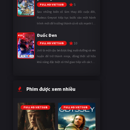
5
FULL HD VIETSUB
Sau những biến cố làm thay đổi cuộc đời,
Rudeus Greyrat tiếp tục bước vào một hành
trình mới để trưởng thành cả về sức mạnh lẫn
tinh thần. Khi đối mặt với những thử thách
Đuốc Đen
ngày càng khắc nghiệt, anh ...
#10
10
FULL HD VIETSUB
Jirô là một cậu bé được ông nuôi dưỡng và rèn
luyện để trở thành ninja, đồng thời sở hữu
khả năng đặc biệt có thể giao tiếp với các loài
động vật. Bị mọi người xa lánh vì sự khác biệt
của mình, cậu ...
Phim được xem nhiều
FULL HD VIETSUB
FULL HD VIETSUB