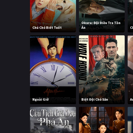
Okura: Đội Điều Tra Tồn
Chú Chó Biết Tuốt
Án
C
Ngoài Giờ
Biệt Đội Chó Săn
A