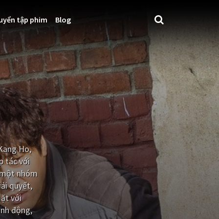
uyển tập phim
Blog
 Kang Ho,
p tác với
ới một nhóm
ải quyết,
ặt với
ành động,