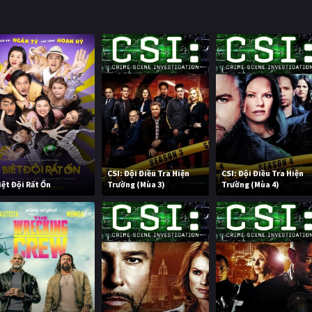
CSI: Đội Điều Tra Hiện
CSI: Đội Điều Tra Hiện
iệt Đội Rất Ổn
Trường (Mùa 3)
Trường (Mùa 4)