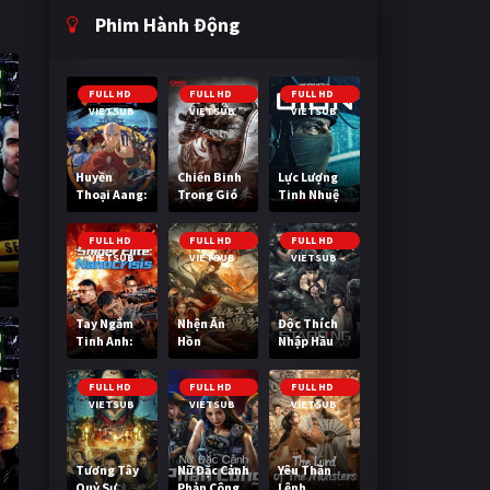
Phim Hành Động
FULL HD
FULL HD
FULL HD
VIETSUB
VIETSUB
VIETSUB
Huyền
Chiến Binh
Lực Lượng
Thoại Aang:
Trong Gió
Tinh Nhuệ
Tiết Khí Sư
Cuối Cùng
FULL HD
FULL HD
FULL HD
VIETSUB
VIETSUB
VIETSUB
Tay Ngắm
Nhện Ăn
Độc Thích
Tinh Anh:
Hồn
Nhập Hầu
Nguy Cơ
Nano
FULL HD
FULL HD
FULL HD
VIETSUB
VIETSUB
VIETSUB
Tương Tây
Nữ Đặc Cảnh
Yêu Thần
Quỷ Sự
Phản Công
Lệnh