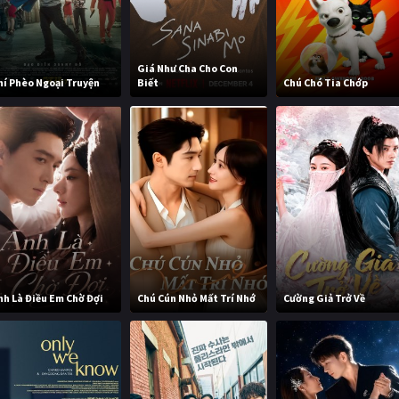
Giá Như Cha Cho Con
hí Phèo Ngoại Truyện
Biết
Chú Chó Tia Chớp
nh Là Điều Em Chờ Đợi
Chú Cún Nhỏ Mất Trí Nhớ
Cường Giả Trở Về