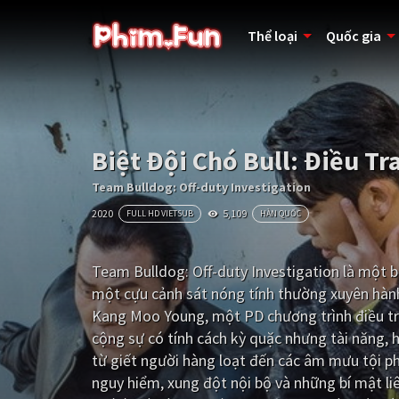
Thể loại
Quốc gia
Biệt Đội Chó Bull: Điều Tr
Team Bulldog: Off-duty Investigation
2020
5,109
FULL HD VIETSUB
HÀN QUỐC
Team Bulldog: Off-duty Investigation là một
một cựu cảnh sát nóng tính thường xuyên hành 
Kang Moo Young, một PD chương trình điều tra
cộng sự có tính cách kỳ quặc nhưng tài năng, h
từ giết người hàng loạt đến các âm mưu tội ph
nguy hiểm, xung đột nội bộ và những bí mật l