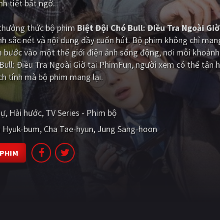
nh tiết bất ngờ.
i thưởng thức bộ phim
Biệt Đội Chó Bull: Điều Tra Ngoài Giờ
h sắc nét và nội dung đầy cuốn hút. Bộ phim không chỉ man
m bước vào một thế giới điện ảnh sống động, nơi mỗi khoảnh
 Bull: Điều Tra Ngoài Giờ tại PhimFun, người xem có thể tận 
ch tính mà bộ phim mang lại.
sự
Hài hước
TV Series - Phim bộ
 Hyuk-bum
Cha Tae-hyun
Jung Sang-hoon
 PHIM