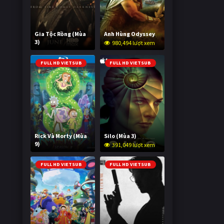
Gia Tộc Rồng (Mùa
Anh Hùng Odyssey
3)
980,494 lượt xem
2,058,343 lượt xem
FULL HD VIETSUB
FULL HD VIETSUB
Rick Và Morty (Mùa
Silo (Mùa 3)
9)
391,049 lượt xem
3,011,001 lượt xem
FULL HD VIETSUB
FULL HD VIETSUB