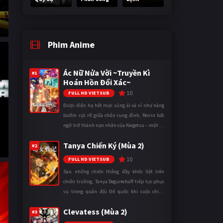
Phim Anime
Ác Nữ Nửa Vời ~Truyền Kì
#1
Hoán Hồn Đổi Xác~
10
FULL HD VIETSUB
Được điện hạ hết mực sủng ái và ví như nàng
bướm rực rỡ giữa chốn cung đình, Reirin bất
ngờ trở thành nạn nhân của Keigetsu – một kẻ
sống ký sinh trong triều đình đã sử dụng ma
Tanya Chiến Ký (Mùa 2)
thuật để hoán đổi th ...
#2
10
FULL HD VIETSUB
Sau những chiến thắng đầy khốc liệt trên
chiến trường, Tanya Degurechaff tiếp tục phục
vụ trong quân đội Đế quốc khi cuộc chiến
ngày càng leo thang và mở rộng trên nhiều
Clevatess (Mùa 2)
mặt trận. Dù sở hữu tài năn ...
#3