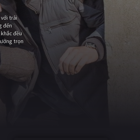
với trải
g đến
 khắc đều
hưởng trọn