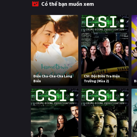
Có thể bạn muốn xem
Điệu Cha-Cha-Cha Làng
CSI: Đội Điều Tra Hiện
Biển
Trường (Mùa 2)
B