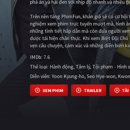
phá án và hài đen với nhịp độ nhanh và nhiều tì
Trên nền tảng
PhimFun
, khán giả sẽ có cơ hộ
nghiệm xem phim trực tuyến mượt mà, hình ản
những tình tiết hấp dẫn mà còn đưa người xe
được tái hiện chân thực. Khi xem Biệt Đội Chó
vẹn câu chuyện, cảm xúc và những diễn biến kị
IMDb:
7.6
Thể loại:
Hành động
Tâm lý
Tội phạm - Hình 
Diễn viên:
Yoon Kyung-ho
Seo Hye-won
Kwon
XEM PHIM
TRAILER
TẢI