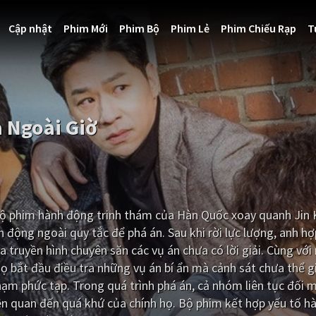
Cập nhật
Phim Mới
Phim Bộ
Phim Lẻ
Phim Chiếu Rạp
T
a Ngoài Giờ
 bộ phim hành động trinh thám của Hàn Quốc xoay quanh Jin
động ngoài quy tắc để phá án. Sau khi rời lực lượng, anh hợ
 truyền hình chuyên săn các vụ án chưa có lời giải. Cùng v
ọ bắt đầu điều tra những vụ án bí ẩn mà cảnh sát chưa thể gi
ạm phức tạp. Trong quá trình phá án, cả nhóm liên tục đối m
iên quan đến quá khứ của chính họ. Bộ phim kết hợp yếu tố h