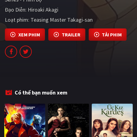
PHIM MỚI
Đạo Diễn:
Hiroaki Akagi
PHIM BỘ
Loạt phim:
Teasing Master Takagi-san
PHIM LẺ
XEM PHIM
TRAILER
TẢI PHIM
PHIM CHIẾU RẠP
TUYỂN TẬP PHIM
BLOG
Có thể bạn muốn xem