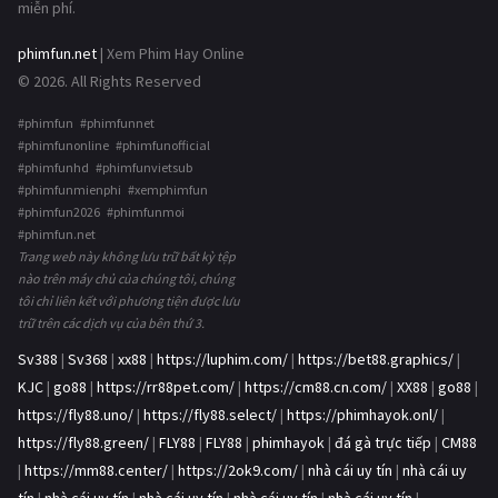
miễn phí.
phimfun.net
| Xem Phim Hay Online
© 2026. All Rights Reserved
#phimfun #phimfunnet
#phimfunonline #phimfunofficial
#phimfunhd #phimfunvietsub
#phimfunmienphi #xemphimfun
#phimfun2026 #phimfunmoi
#phimfun.net
Trang web này không lưu trữ bất kỳ tệp
nào trên máy chủ của chúng tôi, chúng
tôi chỉ liên kết với phương tiện được lưu
trữ trên các dịch vụ của bên thứ 3.
Sv388
|
Sv368
|
xx88
|
https://luphim.com/
|
https://bet88.graphics/
|
KJC
|
go88
|
https://rr88pet.com/
|
https://cm88.cn.com/
|
XX88
|
go88
|
https://fly88.uno/
|
https://fly88.select/
|
https://phimhayok.onl/
|
https://fly88.green/
|
FLY88
|
FLY88
|
phimhayok
|
đá gà trực tiếp
|
CM88
|
https://mm88.center/
|
https://2ok9.com/
|
nhà cái uy tín
|
nhà cái uy