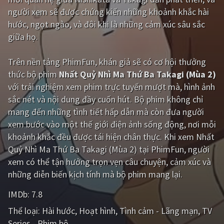
người xem sẽ được chứng kiến những khoảnh khắc hài
Giật gân
Gia đình
hước, ngọt ngào, và đôi khi là những cảm xúc sâu sắc
giữa họ.
Bí ẩn
Lịch sử
Viễn Tây
Tiểu sử
Trên nền tảng
PhimFun
, khán giả sẽ có cơ hội thưởng
thức bộ phim
Nhất Quỷ Nhì Ma Thứ Ba Takagi (Mùa 2)
GameShow
DramaTV
với trải nghiệm xem phim trực tuyến mượt mà, hình ảnh
sắc nét và nội dung đầy cuốn hút. Bộ phim không chỉ
QUỐC GIA
mang đến những tình tiết hấp dẫn mà còn đưa người
xem bước vào một thế giới điện ảnh sống động, nơi mỗi
Âu - Mỹ
Trung Quốc - Hồng Kông
khoảnh khắc đều được tái hiện chân thực. Khi xem Nhất
Hàn Quốc
Nhật Bản
Quỷ Nhì Ma Thứ Ba Takagi (Mùa 2) tại PhimFun, người
xem có thể tận hưởng trọn vẹn câu chuyện, cảm xúc và
Ấn Độ
Việt Nam
những diễn biến kịch tính mà bộ phim mang lại.
Tổng hợp
IMDb:
7.8
Thể loại:
Hài hước
Hoạt hình
Tình cảm - Lãng mạn
TV
CẬP NHẬT
Series - Phim bộ