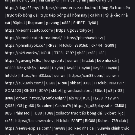
tín
|
nhà cái uy tín
|
nhà cái uy tín
|
nhà cái uy tín
|
nhà cái uy tín
|
https://daga88.my/
|
https://xhamsterlive.radio.fm/
|
bóng đá trực tiếp
|
trực tiếp bóng đá
|
trực tiếp bóng đá hôm nay
|
ca khia
|
tỷ lệ kèo nhà
cái
|
90phut
|
thapcam
|
gavang
|
u888
|
SHBET
|
fly88
|
https://keonhacaitop.com/
|
https://go88.tokyo/
|
https://keonhacai.international/
|
https://phimhayok.tv/
|
https://phimhayok.co/
|
RR88
|
Hitclub
|
789Club
|
ck444
|
GG88
|
https://ok9.works/
|
NOHU
|
TT88
|
789P
|
qh88
|
rr88
|
J88
|
https://gavangtv.llc/
|
luongsontv
|
sunwin
|
hitclub
|
kèo nhà cái
|
AE888 Đăng Nhập
|
Hay88
|
Hay88
|
Hay88
|
Hay88
|
Hay88
|
Hay88
|
hitclub
|
https://mm88.tax/
|
sunwin
|
https://icm88.com/
|
sunwin
|
https://aukuwin.com/
|
GG88
|
RR88
|
shbet
|
XX88
|
Hitclub
|
NHATVIP
|
GOAL123
|
KING88
|
8DAY
|
shbet
|
grandpashabet
|
86bet
|
o8
|
rr88
|
uy88
|
onbet
|
https://go8f.design/
|
alo789
|
KJC
|
FLY88
|
hay.win
|
QS88
|
O8
|
go88
|
Socolive
|
CakhiaTV
|
https://go88play.site
|
CM88
|
8US
|
Phim Moi
|
TD88
|
TD88
|
xoilactv trực tiếp bóng đá
|
8x bet
|
kjc
|
xx88
|
https://taisunwin.dev
|
Hitclub
|
FABET
|
BIG88
|
Kubet
|
789 club
|
https://ee88-app.sa.com/
|
new88
|
soi keo nha cai
|
Sunwin chính thức