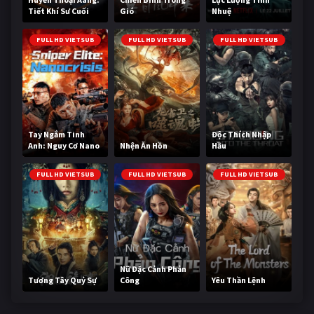
Tiết Khí Sư Cuối
Gió
Nhuệ
Cùng
FULL HD VIETSUB
FULL HD VIETSUB
FULL HD VIETSUB
Tay Ngắm Tinh
Độc Thích Nhập
Anh: Nguy Cơ Nano
Nhện Ăn Hồn
Hầu
FULL HD VIETSUB
FULL HD VIETSUB
FULL HD VIETSUB
Nữ Đặc Cảnh Phản
Tương Tây Quỷ Sự
Công
Yêu Thần Lệnh