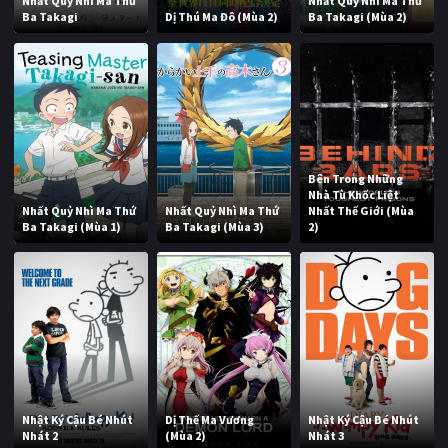
Nhất Quỷ Nhì Ma Thứ
Nhất Quỷ Nhì Ma Thứ
Ba Takagi
Dị Thú Ma Đô (Mùa 2)
Ba Takagi (Mùa 2)
Bên Trong Những
Nhà Tù Khốc Liệt
Nhất Quỷ Nhì Ma Thứ
Nhất Quỷ Nhì Ma Thứ
Nhất Thế Giới (Mùa
Ba Takagi (Mùa 1)
Ba Takagi (Mùa 3)
2)
Nhật Ký Cậu Bé Nhút
Dị Thế Ma Vương
Nhật Ký Cậu Bé Nhút
Nhát 2
(Mùa 2)
Nhát 3