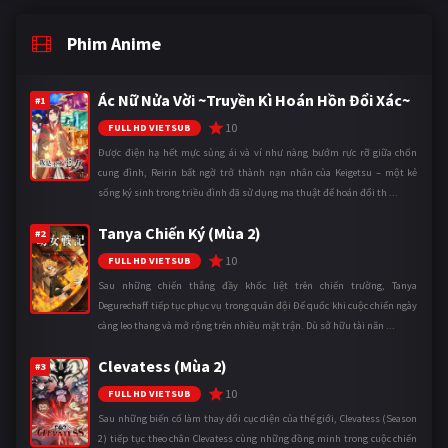
Phim Anime
Ác Nữ Nửa Vời ~Truyền Kì Hoán Hồn Đổi Xác~
#1
10
FULL HD VIETSUB
Được điện hạ hết mực sủng ái và ví như nàng bướm rực rỡ giữa chốn
cung đình, Reirin bất ngờ trở thành nạn nhân của Keigetsu – một kẻ
sống ký sinh trong triều đình đã sử dụng ma thuật để hoán đổi th ...
Tanya Chiến Ký (Mùa 2)
#2
10
FULL HD VIETSUB
Sau những chiến thắng đầy khốc liệt trên chiến trường, Tanya
Degurechaff tiếp tục phục vụ trong quân đội Đế quốc khi cuộc chiến ngày
càng leo thang và mở rộng trên nhiều mặt trận. Dù sở hữu tài năn ...
Clevatess (Mùa 2)
#3
10
FULL HD VIETSUB
Sau những biến cố làm thay đổi cục diện của thế giới, Clevatess (Season
2) tiếp tục theo chân Clevatess cùng những đồng minh trong cuộc chiến