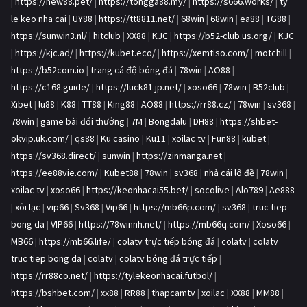
|
https://new88.pet/
|
https://tongga88.my/
|
https://s666.works/
|
ty
le keo nha cai
|
UY88
|
https://tt8811.net/
|
68win
|
68win
|
ea88
|
TG88
|
https://sunwin3.nl/
|
hitclub
|
XX88
|
KJC
|
https://b52-club.us.org/
|
KJC
|
https://kjc.ad/
|
https://kubet.eco/
|
https://xemtiso.com/
|
motchill
|
https://b52com.io
|
trang cá độ bóng đá
|
78win
|
AO88
|
https://c168.guide/
|
https://luck81.jp.net/
|
xoso66
|
78win
|
B52club
|
Xibet
|
lu88
|
K88
|
TT88
|
King88
|
AO88
|
https://rr88.cz/
|
78win
|
sv368
|
78win
|
game bài đổi thưởng
|
7M
|
Bongdalu
|
DH88
|
https://shbet-
okvip.uk.com/
|
qs88
|
Ku casino
|
Ku11
|
xoilac tv
|
Fun88
|
kubet
|
https://sv368.direct/
|
sunwin
|
https://zinmanga.net
|
https://ee88vie.com/
|
Kubet88
|
78win
|
sv368
|
nhà cái lô đề
|
78win
|
xoilac tv
|
xoso66
|
https://keonhacai55.bet/
|
socolive
|
Alo789
|
Ae888
|
xôi lạc
|
vip66
|
Sv368
|
Vip66
|
https://mb66p.com/
|
sv368
|
truc tiep
bong da
|
VIP66
|
https://78winnh.net/
|
https://mb66q.com/
|
Xoso66
|
MB66
|
https://mb66.life/
|
colatv trực tiếp bóng đá
|
colatv
|
colatv
truc tiep bong da
|
colatv
|
colatv bóng đá trực tiếp
|
https://rr88co.net/
|
https://tylekeonhacai.futbol/
|
https://bshbet.com/
|
xx88
|
RR88
|
thapcamtv
|
xoilac
|
XX88
|
MM88
|