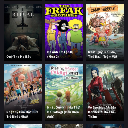
Ba Anh Em Lập Dị
Nhất Quỷ, Nhì Ma,
Quỷ Tha Ma Bắt
(Mùa 2)
Thứ Ba... Trộm Vặt
Nhất Quỷ Nhì Ma Thứ
Vỏ Bọc Ma: ARISE -
Nhật Ký Của Một Đứa
Ba Takagi (Bản Điện
Border 2: Ma Thì
Trẻ Nhút Nhát
Ảnh)
Thầm