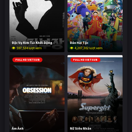
Đặc Vụ Kim Tái Khởi Động
Đảo Hải Tặc
597,534 lượt xem
4,207,302 lượt xem
FULL HD VIETSUB
FULL HD VIETSUB
Ám Ảnh
Nữ Siêu Nhân