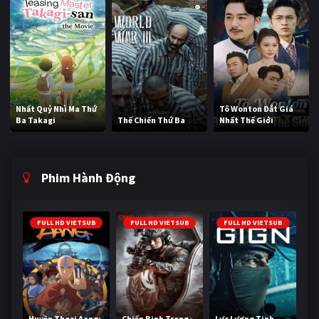
Nhất Quỷ Nhì Ma Thứ
Tô Wonton Đắt Giá
Ba Takagi
Thế Chiến Thứ Ba
Nhất Thế Giới
Phim Hành Động
FULL HD VIETSUB
FULL HD VIETSUB
FULL HD VIETSUB
Huyền Thoại Aang:
Chiến Binh Trong
Lực Lượng Tinh