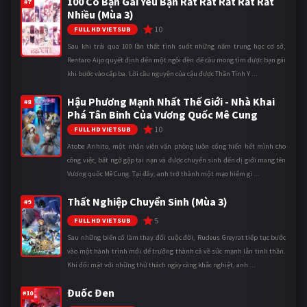
100 Cô Bạn Gái Yêu Bạn Rất Rất Rất Rất Rất
#7
Nhiều (Mùa 3)
10
FULL HD VIETSUB
Sau khi trải qua 100 lần thất tình suốt những năm trung học cơ sở,
Rentaro Aijo quyết định đến một ngôi đền để cầu mong tìm được bạn gái
khi bước vào cấp ba. Lời cầu nguyện của cậu được Thần Tình Y ...
Hậu Phương Mạnh Nhất Thế Giới - Nhà Khai
#8
Phá Tân Binh Của Vương Quốc Mê Cung
10
FULL HD VIETSUB
Atobe Arihito, một nhân viên văn phòng luôn cống hiến hết mình cho
công việc, bất ngờ gặp tai nạn và được chuyển sinh đến dị giới mang tên
Vương quốc Mê Cung. Tại đây, anh trở thành một mạo hiểm gi ...
Thất Nghiệp Chuyển Sinh (Mùa 3)
#9
5
FULL HD VIETSUB
Sau những biến cố làm thay đổi cuộc đời, Rudeus Greyrat tiếp tục bước
vào một hành trình mới để trưởng thành cả về sức mạnh lẫn tinh thần.
Khi đối mặt với những thử thách ngày càng khắc nghiệt, anh ...
Đuốc Đen
#10