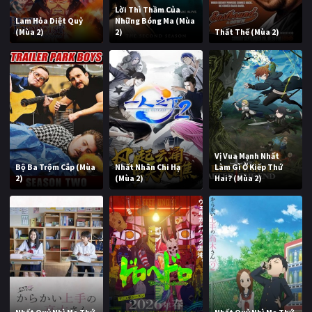
Lời Thì Thầm Của
Lam Hỏa Diệt Quỷ
Những Bóng Ma (Mùa
(Mùa 2)
2)
Thất Thế (Mùa 2)
Vị Vua Mạnh Nhất
Bộ Ba Trộm Cắp (Mùa
Nhất Nhân Chi Hạ
Làm Gì Ở Kiếp Thứ
2)
(Mùa 2)
Hai? (Mùa 2)