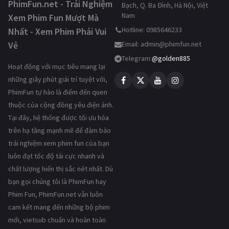
PhimFun.net - Trải Nghiệm
Bạch, Q. Ba Đình, Hà Nội, Việt
Nam
Xem Phim Fun Mượt Mà
Hotline: 0985646233
Nhất - Xem Phim Phải Vui
Vẻ
Email:
admin@phimfun.net
Telegram:
@golden885
Hoạt động với mục tiêu mang lại
những giây phút giải trí tuyệt vời,
PhimFun tự hào là điểm đến quen
thuộc của cộng đồng yêu điện ảnh.
Tại đây, hệ thống được tối ưu hóa
trên hạ tầng mạnh mẽ để đảm bảo
trải nghiệm xem phim fun của bạn
luôn đạt tốc độ tải cực nhanh và
chất lượng hiển thị sắc nét nhất. Dù
bạn gọi chúng tôi là PhimFun hay
Phim Fun, PhimFun.net vẫn luôn
cam kết mang đến những bộ phim
mới, vietsub chuẩn và hoàn toàn