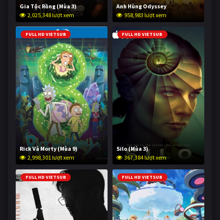
Gia Tộc Rồng (Mùa 3)
Anh Hùng Odyssey
2,025,348 lượt xem
958,983 lượt xem
FULL HD VIETSUB
FULL HD VIETSUB
Rick Và Morty (Mùa 9)
Silo (Mùa 3)
2,998,301 lượt xem
367,384 lượt xem
FULL HD VIETSUB
FULL HD VIETSUB