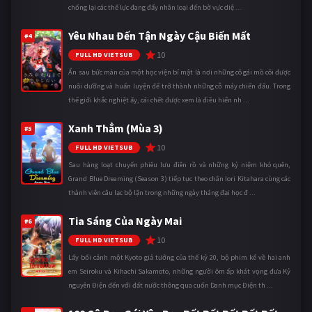
chống lại các thế lực đang đẩy nhân loại đến bờ vực diệ ...
Yêu Nhau Đến Tận Ngày Cậu Biến Mất
#4
10
FULL HD VIETSUB
Ẩn sau bức màn của một học viện bí mật là nơi những cô gái mồ côi được
nuôi dưỡng và huấn luyện để trở thành những cỗ máy chiến đấu. Trong
thế giới khắc nghiệt ấy, cái chết được xem là điều hiển nh ...
Xanh Thẳm (Mùa 3)
#5
10
FULL HD VIETSUB
Sau hàng loạt chuyến phiêu lưu điên rồ và những kỷ niệm khó quên,
Grand Blue Dreaming (Season 3) tiếp tục theo chân Iori Kitahara cùng các
thành viên câu lạc bộ lặn trong những ngày tháng đại học đ ...
Tia Sáng Của Ngày Mai
#6
10
FULL HD VIETSUB
Lấy bối cảnh một Kyoto giả tưởng của thế kỷ 20, bộ phim kể về hai anh
em Seiroku và Kihachi Sakamoto, những người ôm ấp khát vọng đưa Kỷ
nguyên Điện đến với đất nước thông qua cuốn Danh mục Điện th ...