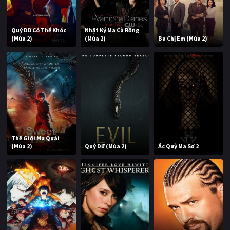
Quỷ Dữ Có Thể Khóc
Nhật Ký Ma Cà Rồng
(Mùa 2)
(Mùa 2)
Ba Chị Em (Mùa 2)
Thế Giới Ma Quái
(Mùa 2)
Quỷ Dữ (Mùa 2)
Ác Quỷ Ma Sơ 2