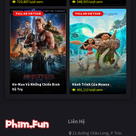
720,807 lượt xem
548,935 lượt xem
FULL HD VIETSUB
FULL HD VIETSUB
He-Man Và Những Chiến Binh
Hành Trình Của Moana
Vũ Trụ
491,113 lượt xem
239,948 lượt xem
Liên Hệ
22 đường Châu Long, P. Trúc