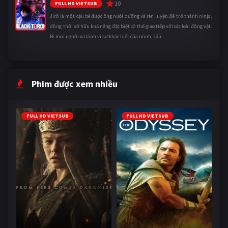
10
FULL HD VIETSUB
Jirô là một cậu bé được ông nuôi dưỡng và rèn luyện để trở thành ninja,
đồng thời sở hữu khả năng đặc biệt có thể giao tiếp với các loài động vật.
Bị mọi người xa lánh vì sự khác biệt của mình, cậu ...
Phim được xem nhiều
FULL HD VIETSUB
FULL HD VIETSUB