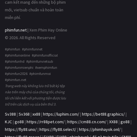
cam kết mang đến những bộ phim
mới, vietsub chuẩn và hoàn toàn
miễn phí.
phimfun.net
| Xem Phim Hay Online
© 2026. All Rights Reserved
#phimfun #phimfunnet
#phimfunonline #phimfunofficial
#phimfunhd #phimfunvietsub
#phimfunmienphi #xemphimfun
#phimfun2026 #phimfunmoi
#phimfun.net
Trang web này không lưu trữ bất kỳ tệp
nào trên máy chủ của chúng tôi, chúng
tôi chỉ liên kết với phương tiện được lưu
trữ trên các dịch vụ của bên thứ 3.
Sv388
|
Sv368
|
xx88
|
https://luphim.com/
|
https://bet88.graphics/
|
KJC
|
go88
|
https://rr88pet.com/
|
https://cm88.cn.com/
|
XX88
|
go88
|
https://fly88.uno/
|
https://fly88.select/
|
https://phimhayok.onl/
|