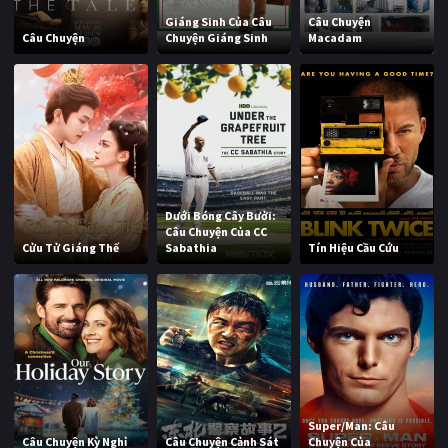
Giáng Sinh Của Câu
Câu Chuyện
Câu Chuyện
Chuyện Giáng Sinh
Macadam
Dưới Bóng Cây Bưởi:
Câu Chuyện Của CC
Cửu Tử Giáng Thế
Sabathia
Tín Hiệu Cầu Cứu
Super/Man: Câu
Câu Chuyện Kỳ ​​Nghỉ
Câu Chuyện Cảnh Sát
Chuyện Của