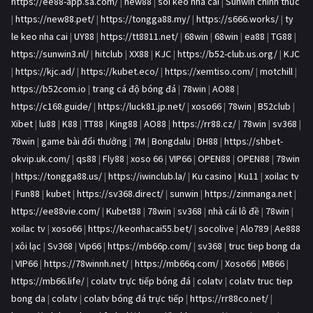
https://ee88-app.sa.com/
|
new88
|
soi keo nha cai
|
Sunwin chính thức
|
https://new88.pet/
|
https://tongga88.my/
|
https://s666.works/
|
ty
le keo nha cai
|
UY88
|
https://tt8811.net/
|
68win
|
68win
|
ea88
|
TG88
|
https://sunwin3.nl/
|
hitclub
|
XX88
|
KJC
|
https://b52-club.us.org/
|
KJC
|
https://kjc.ad/
|
https://kubet.eco/
|
https://xemtiso.com/
|
motchill
|
https://b52com.io
|
trang cá độ bóng đá
|
78win
|
AO88
|
https://c168.guide/
|
https://luck81.jp.net/
|
xoso66
|
78win
|
B52club
|
Xibet
|
lu88
|
K88
|
TT88
|
King88
|
AO88
|
https://rr88.cz/
|
78win
|
sv368
|
78win
|
game bài đổi thưởng
|
7M
|
Bongdalu
|
DH88
|
https://shbet-
okvip.uk.com/
|
qs88
|
Fly88
|
xoso 66
|
VIP66
|
OPEN88
|
OPEN88
|
78win
|
https://tongga88.us/
|
https://iwinclub.la/
|
Ku casino
|
Ku11
|
xoilac tv
|
Fun88
|
kubet
|
https://sv368.direct/
|
sunwin
|
https://zinmanga.net
|
https://ee88vie.com/
|
Kubet88
|
78win
|
sv368
|
nhà cái lô đề
|
78win
|
xoilac tv
|
xoso66
|
https://keonhacai55.bet/
|
socolive
|
Alo789
|
Ae888
|
xôi lạc
|
Sv368
|
Vip66
|
https://mb66p.com/
|
sv368
|
truc tiep bong da
|
VIP66
|
https://78winnh.net/
|
https://mb66q.com/
|
Xoso66
|
MB66
|
https://mb66.life/
|
colatv trực tiếp bóng đá
|
colatv
|
colatv truc tiep
bong da
|
colatv
|
colatv bóng đá trực tiếp
|
https://rr88co.net/
|