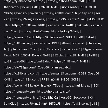
https://tylekeonhacai.futbol/
|
https://bshbet.com/
|
xx88
|
RR88
|
thapcamtv
|
xoilac
|
XX88
|
MM88
|
MM88
|
luongsontv
|
RR88
|
XX88
|
MB66
|
gavangtv
|
cakhiatv
|
https://go88fc.com/
|
trực tiếp nba
|
soi
kèo
|
https://79king.express/
|
https://ok365.center/
|
ok9
|
MB66
|
KJC
|
8xx
|
https://mm88.io/
|
RR88
|
kèo nhà cái
|
bet88
|
cakhiatv
|
kèo nhà
cái
|
78win
|
https://f8beta2.me/
|
https://rikvip97.art/
|
https://sunwin97.art/
|
https://kclub.team/
|
SHBET
|
xx88
|
8kbet
|
https://rr88.se.net/
|
kèo nhà cái
|
RR88
|
78win
|
bongdalu
|
nha cai uy
tin
|
ty le ca cuoc
|
7mcn
|
Xóc đĩa online
|
Kèo nhà cái 5
|
88goals
|
iwin
|
Tài xỉu MD5
|
1GOM
|
Rikvip
|
Go88
|
B52 club
|
max88
|
MM88
|
Ae888
|
go88
|
xoso66
|
https://cm88.dad/
|
https://hi88.uno/
|
MM88
|
https://alo789ga.com/
|
Xoso66
|
phim sex vlxx
|
https://xx88brand.com/
|
https://sunwin19.cn.com/
|
GG88
|
Xoso66
|
XX88
|
https://rr88it.com/
|
RR88
|
nổ hũ
|
MB66
|
SC88
|
https://www.fly888.club/
|
hitclub
|
77bet
|
https://mu88.help/
|
f168
|
https://hoiquantv.vip/
|
https://hoiquantv.site/
|
https://hoiquantv.online/
|
Kèo Nhà Cái
|
xoso66
|
Socolive
|
8XX
|
SumClub
|
https://79king1.fun/
|
HITCLUB
|
https://uu88n.org/
|
tr88
|