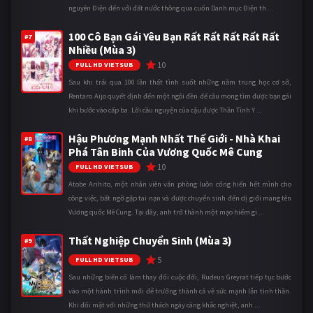
nguyên Điện đến với đất nước thông qua cuốn Danh mục Điện th ...
100 Cô Bạn Gái Yêu Bạn Rất Rất Rất Rất Rất
#7
Nhiều (Mùa 3)
10
FULL HD VIETSUB
Sau khi trải qua 100 lần thất tình suốt những năm trung học cơ sở,
Rentaro Aijo quyết định đến một ngôi đền để cầu mong tìm được bạn gái
khi bước vào cấp ba. Lời cầu nguyện của cậu được Thần Tình Y ...
Hậu Phương Mạnh Nhất Thế Giới - Nhà Khai
#8
Phá Tân Binh Của Vương Quốc Mê Cung
10
FULL HD VIETSUB
Atobe Arihito, một nhân viên văn phòng luôn cống hiến hết mình cho
công việc, bất ngờ gặp tai nạn và được chuyển sinh đến dị giới mang tên
Vương quốc Mê Cung. Tại đây, anh trở thành một mạo hiểm gi ...
Thất Nghiệp Chuyển Sinh (Mùa 3)
#9
5
FULL HD VIETSUB
Sau những biến cố làm thay đổi cuộc đời, Rudeus Greyrat tiếp tục bước
vào một hành trình mới để trưởng thành cả về sức mạnh lẫn tinh thần.
Khi đối mặt với những thử thách ngày càng khắc nghiệt, anh ...