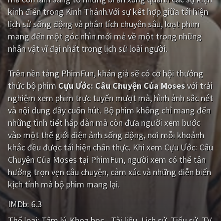
kinh điển trong Kinh Thánh.Với sự kết hợp giữa tái hiện
Giật gân
Gia đình
lịch sử sống động và phân tích chuyên sâu, loạt phim
mang đến một góc nhìn mới mẻ về một trong những
Bí ẩn
Lịch sử
nhân vật vĩ đại nhất trong lịch sử loài người.
Viễn Tây
Tiểu sử
Trên nền tảng
PhimFun
, khán giả sẽ có cơ hội thưởng
GameShow
DramaTV
thức bộ phim
Cựu Ước: Câu Chuyện Của Moses
với trải
nghiệm xem phim trực tuyến mượt mà, hình ảnh sắc nét
QUỐC GIA
và nội dung đầy cuốn hút. Bộ phim không chỉ mang đến
những tình tiết hấp dẫn mà còn đưa người xem bước
Âu - Mỹ
Trung Quốc - Hồng Kông
vào một thế giới điện ảnh sống động, nơi mỗi khoảnh
Hàn Quốc
Nhật Bản
khắc đều được tái hiện chân thực. Khi xem Cựu Ước: Câu
Chuyện Của Moses tại PhimFun, người xem có thể tận
Ấn Độ
Việt Nam
hưởng trọn vẹn câu chuyện, cảm xúc và những diễn biến
Tổng hợp
kịch tính mà bộ phim mang lại.
IMDb:
6.3
CẬP NHẬT
Thể loại:
Tâm lý
Khoa học - Tài liệu
Lịch sử
Tiểu sử
TV