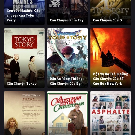
Con của Maxine: Câu
chuyện của Tyler
Perry
Câu Chuyện Phía Tây
Câu Chuyện Của O
Một Vụ Ra Trò: Những
Dấu Ấn Rồng Thiêng:
Câu Chuyện Của Sở
Câu Chuyện Tokyo
Câu Chuyện Của Bạn
Cứu Hỏa New York