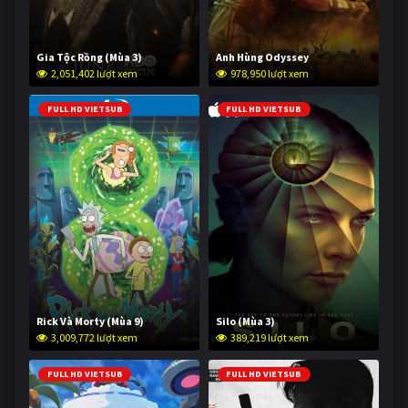
Gia Tộc Rồng (Mùa 3)
Anh Hùng Odyssey
2,051,402 lượt xem
978,950 lượt xem
FULL HD VIETSUB
FULL HD VIETSUB
Rick Và Morty (Mùa 9)
Silo (Mùa 3)
3,009,772 lượt xem
389,219 lượt xem
FULL HD VIETSUB
FULL HD VIETSUB