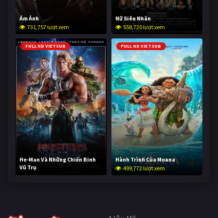
Ám Ảnh
Nữ Siêu Nhân
731,757 lượt xem
558,720 lượt xem
FULL HD VIETSUB
FULL HD VIETSUB
He-Man Và Những Chiến Binh
Hành Trình Của Moana
Vũ Trụ
499,772 lượt xem
249,201 lượt xem