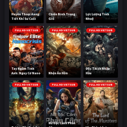
Huyền Thoại Aang:
Chiến Binh Trong
Lực Lượng Tinh
Tiết Khí Sư Cuối
Gió
Nhuệ
Cùng
FULL HD VIETSUB
FULL HD VIETSUB
FULL HD VIETSUB
Tay Ngắm Tinh
Độc Thích Nhập
Anh: Nguy Cơ Nano
Nhện Ăn Hồn
Hầu
FULL HD VIETSUB
FULL HD VIETSUB
FULL HD VIETSUB
Nữ Đặc Cảnh Phản