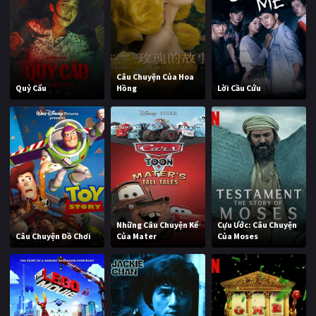
Câu Chuyện Của Hoa
Quỷ Cẩu
Hồng
Lời Cầu Cứu
Những Câu Chuyện Kể
Cựu Ước: Câu Chuyện
Câu Chuyện Đồ Chơi
Của Mater
Của Moses