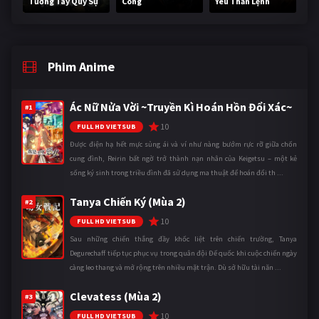
Tương Tây Quỷ Sự
Công
Yêu Thần Lệnh
Phim Anime
Ác Nữ Nửa Vời ~Truyền Kì Hoán Hồn Đổi Xác~
#1
10
FULL HD VIETSUB
Được điện hạ hết mực sủng ái và ví như nàng bướm rực rỡ giữa chốn
cung đình, Reirin bất ngờ trở thành nạn nhân của Keigetsu – một kẻ
sống ký sinh trong triều đình đã sử dụng ma thuật để hoán đổi th ...
Tanya Chiến Ký (Mùa 2)
#2
10
FULL HD VIETSUB
Sau những chiến thắng đầy khốc liệt trên chiến trường, Tanya
Degurechaff tiếp tục phục vụ trong quân đội Đế quốc khi cuộc chiến ngày
càng leo thang và mở rộng trên nhiều mặt trận. Dù sở hữu tài năn ...
Clevatess (Mùa 2)
#3
10
FULL HD VIETSUB