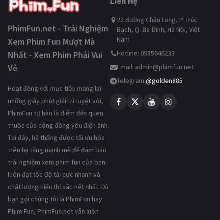
Liên Hệ
22 đường Châu Long, P. Trúc
PhimFun.net - Trải Nghiệm
Bạch, Q. Ba Đình, Hà Nội, Việt
Nam
Xem Phim Fun Mượt Mà
Hotline: 0985646233
Nhất - Xem Phim Phải Vui
Vẻ
Email:
admin@phimfun.net
Telegram:
@golden885
Hoạt động với mục tiêu mang lại
những giây phút giải trí tuyệt vời,
PhimFun tự hào là điểm đến quen
thuộc của cộng đồng yêu điện ảnh.
Tại đây, hệ thống được tối ưu hóa
trên hạ tầng mạnh mẽ để đảm bảo
trải nghiệm xem phim fun của bạn
luôn đạt tốc độ tải cực nhanh và
chất lượng hiển thị sắc nét nhất. Dù
bạn gọi chúng tôi là PhimFun hay
Phim Fun, PhimFun.net vẫn luôn