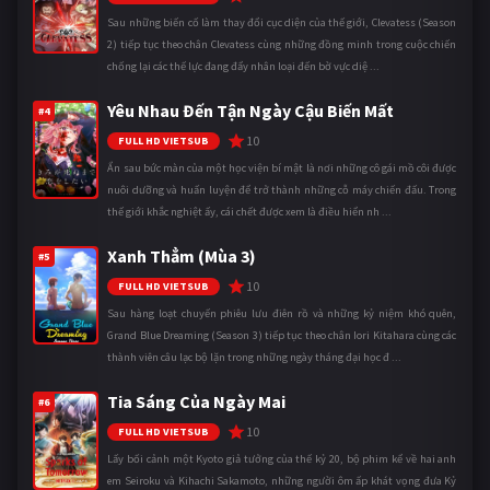
Sau những biến cố làm thay đổi cục diện của thế giới, Clevatess (Season
2) tiếp tục theo chân Clevatess cùng những đồng minh trong cuộc chiến
chống lại các thế lực đang đẩy nhân loại đến bờ vực diệ ...
Yêu Nhau Đến Tận Ngày Cậu Biến Mất
#4
10
FULL HD VIETSUB
Ẩn sau bức màn của một học viện bí mật là nơi những cô gái mồ côi được
nuôi dưỡng và huấn luyện để trở thành những cỗ máy chiến đấu. Trong
thế giới khắc nghiệt ấy, cái chết được xem là điều hiển nh ...
Xanh Thẳm (Mùa 3)
#5
10
FULL HD VIETSUB
Sau hàng loạt chuyến phiêu lưu điên rồ và những kỷ niệm khó quên,
Grand Blue Dreaming (Season 3) tiếp tục theo chân Iori Kitahara cùng các
thành viên câu lạc bộ lặn trong những ngày tháng đại học đ ...
Tia Sáng Của Ngày Mai
#6
10
FULL HD VIETSUB
Lấy bối cảnh một Kyoto giả tưởng của thế kỷ 20, bộ phim kể về hai anh
em Seiroku và Kihachi Sakamoto, những người ôm ấp khát vọng đưa Kỷ