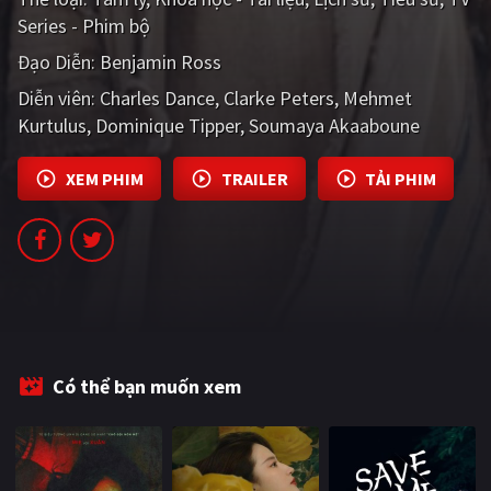
PHIM MỚI
Series - Phim bộ
Đạo Diễn:
Benjamin Ross
PHIM BỘ
Diễn viên:
Charles Dance
Clarke Peters
Mehmet
PHIM LẺ
Kurtulus
Dominique Tipper
Soumaya Akaaboune
PHIM CHIẾU RẠP
XEM PHIM
TRAILER
TẢI PHIM
TUYỂN TẬP PHIM
BLOG
Có thể bạn muốn xem