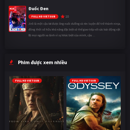
Đuốc Đen
#10
10
FULL HD VIETSUB
Jirô là một cậu bé được ông nuôi dưỡng và rèn luyện để trở thành ninja,
đồng thời sở hữu khả năng đặc biệt có thể giao tiếp với các loài động vật.
Bị mọi người xa lánh vì sự khác biệt của mình, cậu ...
Phim được xem nhiều
FULL HD VIETSUB
FULL HD VIETSUB