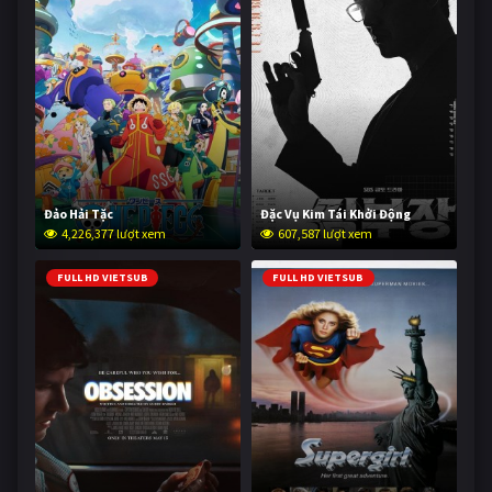
Đảo Hải Tặc
Đặc Vụ Kim Tái Khởi Động
4,226,377 lượt xem
607,587 lượt xem
FULL HD VIETSUB
FULL HD VIETSUB