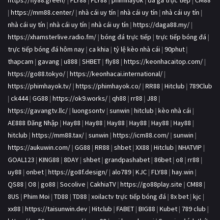
https://fly88.green/
|
FLY88
|
FLY88
|
phimhayok
|
đá gà trực tiếp
|
CM88
|
https://mm88.center/
|
nhà cái uy tín
|
nhà cái uy tín
|
nhà cái uy tín
|
nhà cái uy tín
|
nhà cái uy tín
|
nhà cái uy tín
|
https://daga88.my/
|
https://xhamsterlive.radio.fm/
|
bóng đá trực tiếp
|
trực tiếp bóng đá
|
trực tiếp bóng đá hôm nay
|
ca khia
|
tỷ lệ kèo nhà cái
|
90phut
|
thapcam
|
gavang
|
u888
|
SHBET
|
fly88
|
https://keonhacaitop.com/
|
https://go88.tokyo/
|
https://keonhacai.international/
|
https://phimhayok.tv/
|
https://phimhayok.co/
|
RR88
|
Hitclub
|
789Club
|
ck444
|
GG88
|
https://ok9.works/
|
qh88
|
rr88
|
J88
|
https://gavangtv.llc/
|
luongsontv
|
sunwin
|
hitclub
|
kèo nhà cái
|
AE888 Đăng Nhập
|
Hay88
|
Hay88
|
Hay88
|
Hay88
|
Hay88
|
Hay88
|
hitclub
|
https://mm88.tax/
|
sunwin
|
https://icm88.com/
|
sunwin
|
https://aukuwin.com/
|
GG88
|
RR88
|
shbet
|
XX88
|
Hitclub
|
NHATVIP
|
GOAL123
|
KING88
|
8DAY
|
shbet
|
grandpashabet
|
86bet
|
o8
|
rr88
|
uy88
|
onbet
|
https://go8f.design/
|
alo789
|
KJC
|
FLY88
|
hay.win
|
QS88
|
O8
|
go88
|
Socolive
|
CakhiaTV
|
https://go88play.site
|
CM88
|
8US
|
Phim Moi
|
TD88
|
TD88
|
xoilactv trực tiếp bóng đá
|
8x bet
|
kjc
|
xx88
|
https://taisunwin.dev
|
Hitclub
|
FABET
|
BIG88
|
Kubet
|
789 club
|