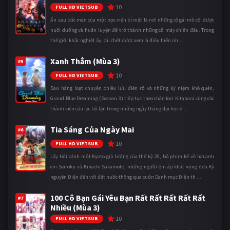
10
FULL HD VIETSUB
Ẩn sau bức màn của một học viện bí mật là nơi những cô gái mồ côi được
nuôi dưỡng và huấn luyện để trở thành những cỗ máy chiến đấu. Trong
thế giới khắc nghiệt ấy, cái chết được xem là điều hiển nh ...
Xanh Thẳm (Mùa 3)
#5
10
FULL HD VIETSUB
Sau hàng loạt chuyến phiêu lưu điên rồ và những kỷ niệm khó quên,
Grand Blue Dreaming (Season 3) tiếp tục theo chân Iori Kitahara cùng các
thành viên câu lạc bộ lặn trong những ngày tháng đại học đ ...
Tia Sáng Của Ngày Mai
#6
10
FULL HD VIETSUB
Lấy bối cảnh một Kyoto giả tưởng của thế kỷ 20, bộ phim kể về hai anh
em Seiroku và Kihachi Sakamoto, những người ôm ấp khát vọng đưa Kỷ
nguyên Điện đến với đất nước thông qua cuốn Danh mục Điện th ...
100 Cô Bạn Gái Yêu Bạn Rất Rất Rất Rất Rất
#7
Nhiều (Mùa 3)
10
FULL HD VIETSUB