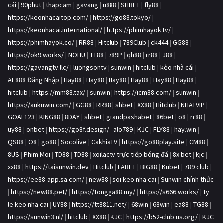
cái
|
90phut
|
thapcam
|
gavang
|
u888
|
SHBET
|
fly88
|
https://keonhacaitop.com/
|
https://go88.tokyo/
|
https://keonhacai.international/
|
https://phimhayok.tv/
|
https://phimhayok.co/
|
RR88
|
Hitclub
|
789Club
|
ck444
|
GG88
|
https://ok9.works/
|
NOHU
|
TT88
|
789P
|
qh88
|
rr88
|
J88
|
https://gavangtv.llc/
|
luongsontv
|
sunwin
|
hitclub
|
kèo nhà cái
|
AE888 Đăng Nhập
|
Hay88
|
Hay88
|
Hay88
|
Hay88
|
Hay88
|
Hay88
|
hitclub
|
https://mm88.tax/
|
sunwin
|
https://icm88.com/
|
sunwin
|
https://aukuwin.com/
|
GG88
|
RR88
|
shbet
|
XX88
|
Hitclub
|
NHATVIP
|
GOAL123
|
KING88
|
8DAY
|
shbet
|
grandpashabet
|
86bet
|
o8
|
rr88
|
uy88
|
onbet
|
https://go8f.design/
|
alo789
|
KJC
|
FLY88
|
hay.win
|
QS88
|
O8
|
go88
|
Socolive
|
CakhiaTV
|
https://go88play.site
|
CM88
|
8US
|
Phim Moi
|
TD88
|
TD88
|
xoilactv trực tiếp bóng đá
|
8x bet
|
kjc
|
xx88
|
https://taisunwin.dev
|
Hitclub
|
FABET
|
BIG88
|
Kubet
|
789 club
|
https://ee88-app.sa.com/
|
new88
|
soi keo nha cai
|
Sunwin chính thức
|
https://new88.pet/
|
https://tongga88.my/
|
https://s666.works/
|
ty
le keo nha cai
|
UY88
|
https://tt8811.net/
|
68win
|
68win
|
ea88
|
TG88
|
https://sunwin3.nl/
|
hitclub
|
XX88
|
KJC
|
https://b52-club.us.org/
|
KJC