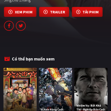
PHIM MỚI
XEM PHIM
TRAILER
TẢI PHIM
PHIM BỘ
PHIM LẺ
PHIM CHIẾU RẠP
TUYỂN TẬP PHIM
BLOG
Có thể bạn muốn xem
Nhiệm Vụ: Bất Khả
Vị Anh Hùng Cuối
Thi - Nghiệp Báo Cuối