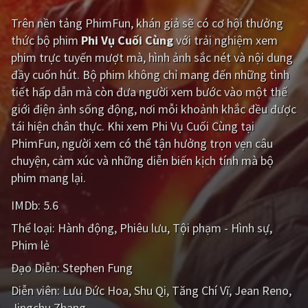
Trên nền tảng
PhimFun
, khán giả sẽ có cơ hội thưởng
Giật gân
Gia đình
thức bộ phim
Phi Vụ Cuối Cùng
với trải nghiệm xem
Bí ẩn
Lịch sử
phim trực tuyến mượt mà, hình ảnh sắc nét và nội dung
đầy cuốn hút. Bộ phim không chỉ mang đến những tình
Viễn Tây
Tiểu sử
tiết hấp dẫn mà còn đưa người xem bước vào một thế
GameShow
DramaTV
giới điện ảnh sống động, nơi mỗi khoảnh khắc đều được
tái hiện chân thực. Khi xem Phi Vụ Cuối Cùng tại
QUỐC GIA
PhimFun, người xem có thể tận hưởng trọn vẹn câu
chuyện, cảm xúc và những diễn biến kịch tính mà bộ
Âu - Mỹ
Trung Quốc - Hồng Kông
phim mang lại.
Hàn Quốc
Nhật Bản
IMDb:
5.6
Thể loại:
Hành động
Phiêu lưu
Tội phạm - Hình sự
Ấn Độ
Việt Nam
Phim lẻ
Tổng hợp
Đạo Diễn:
Stephen Fung
Diễn viên:
Lưu Đức Hoa
Shu Qi
Tăng Chí Vĩ
Jean Reno
CẬP NHẬT
Jingchu Zhang