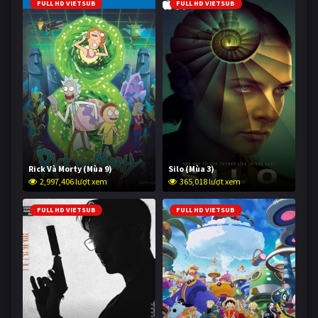
FULL HD VIETSUB
FULL HD VIETSUB
Rick Và Morty (Mùa 9)
Silo (Mùa 3)
2,997,406 lượt xem
365,018 lượt xem
FULL HD VIETSUB
FULL HD VIETSUB