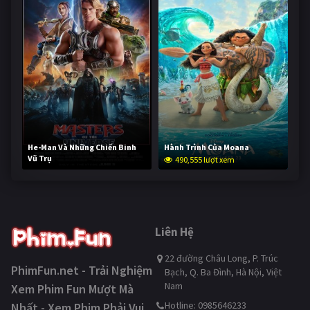
He-Man Và Những Chiến Binh
Hành Trình Của Moana
Vũ Trụ
490,555 lượt xem
239,283 lượt xem
Liên Hệ
22 đường Châu Long, P. Trúc
PhimFun.net - Trải Nghiệm
Bạch, Q. Ba Đình, Hà Nội, Việt
Nam
Xem Phim Fun Mượt Mà
Hotline: 0985646233
Nhất - Xem Phim Phải Vui