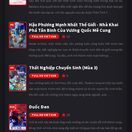
Sau khi trải qua 100 lần thất tình suốt những năm trung học cơ sở,
Rentaro Aijo quyết định đến một ngôi đền để cầu mong tìm được bạn gái
khi bước vào cấp ba. Lời cầu nguyện của cậu được Thần Tình Y ...
Hậu Phương Mạnh Nhất Thế Giới - Nhà Khai
#8
Phá Tân Binh Của Vương Quốc Mê Cung
10
FULL HD VIETSUB
Atobe Arihito, một nhân viên văn phòng luôn cống hiến hết mình cho
công việc, bất ngờ gặp tai nạn và được chuyển sinh đến dị giới mang tên
Vương quốc Mê Cung. Tại đây, anh trở thành một mạo hiểm gi ...
Thất Nghiệp Chuyển Sinh (Mùa 3)
#9
5
FULL HD VIETSUB
Sau những biến cố làm thay đổi cuộc đời, Rudeus Greyrat tiếp tục bước
vào một hành trình mới để trưởng thành cả về sức mạnh lẫn tinh thần.
Khi đối mặt với những thử thách ngày càng khắc nghiệt, anh ...
Đuốc Đen
#10
10
FULL HD VIETSUB
Jirô là một cậu bé được ông nuôi dưỡng và rèn luyện để trở thành ninja,
đồng thời sở hữu khả năng đặc biệt có thể giao tiếp với các loài động vật.