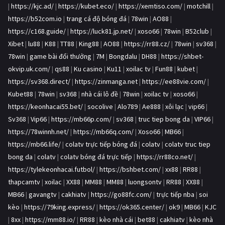
|
https://kjc.ad/
|
https://kubet.eco/
|
https://xemtiso.com/
|
motchill
|
https://b52com.io
|
trang cá độ bóng đá
|
78win
|
AO88
|
https://c168.guide/
|
https://luck81.jp.net/
|
xoso66
|
78win
|
B52club
|
Xibet
|
lu88
|
K88
|
TT88
|
King88
|
AO88
|
https://rr88.cz/
|
78win
|
sv368
|
78win
|
game bài đổi thưởng
|
7M
|
Bongdalu
|
DH88
|
https://shbet-
okvip.uk.com/
|
qs88
|
Ku casino
|
Ku11
|
xoilac tv
|
Fun88
|
kubet
|
https://sv368.direct/
|
https://zinmanga.net
|
https://ee88vie.com/
|
Kubet88
|
78win
|
sv368
|
nhà cái lô đề
|
78win
|
xoilac tv
|
xoso66
|
https://keonhacai55.bet/
|
socolive
|
Alo789
|
Ae888
|
xôi lạc
|
vip66
|
Sv368
|
Vip66
|
https://mb66p.com/
|
sv368
|
truc tiep bong da
|
VIP66
|
https://78winnh.net/
|
https://mb66q.com/
|
Xoso66
|
MB66
|
https://mb66.life/
|
colatv trực tiếp bóng đá
|
colatv
|
colatv truc tiep
bong da
|
colatv
|
colatv bóng đá trực tiếp
|
https://rr88co.net/
|
https://tylekeonhacai.futbol/
|
https://bshbet.com/
|
xx88
|
RR88
|
thapcamtv
|
xoilac
|
XX88
|
MM88
|
MM88
|
luongsontv
|
RR88
|
XX88
|
MB66
|
gavangtv
|
cakhiatv
|
https://go88fc.com/
|
trực tiếp nba
|
soi
kèo
|
https://79king.express/
|
https://ok365.center/
|
ok9
|
MB66
|
KJC
|
8xx
|
https://mm88.io/
|
RR88
|
kèo nhà cái
|
bet88
|
cakhiatv
|
kèo nhà