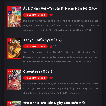
Ác Nữ Nửa Vời ~Truyền Kì Hoán Hồn Đổi Xác~
#1
10
FULL HD VIETSUB
Được điện hạ hết mực sủng ái và ví như nàng bướm rực rỡ giữa chốn
cung đình, Reirin bất ngờ trở thành nạn nhân của Keigetsu – một kẻ
sống ký sinh trong triều đình đã sử dụng ma thuật để hoán đổi th ...
Tanya Chiến Ký (Mùa 2)
#2
10
FULL HD VIETSUB
Sau những chiến thắng đầy khốc liệt trên chiến trường, Tanya
Degurechaff tiếp tục phục vụ trong quân đội Đế quốc khi cuộc chiến ngày
càng leo thang và mở rộng trên nhiều mặt trận. Dù sở hữu tài năn ...
Clevatess (Mùa 2)
#3
10
FULL HD VIETSUB
Sau những biến cố làm thay đổi cục diện của thế giới, Clevatess (Season
2) tiếp tục theo chân Clevatess cùng những đồng minh trong cuộc chiến
chống lại các thế lực đang đẩy nhân loại đến bờ vực diệ ...
Yêu Nhau Đến Tận Ngày Cậu Biến Mất
#4