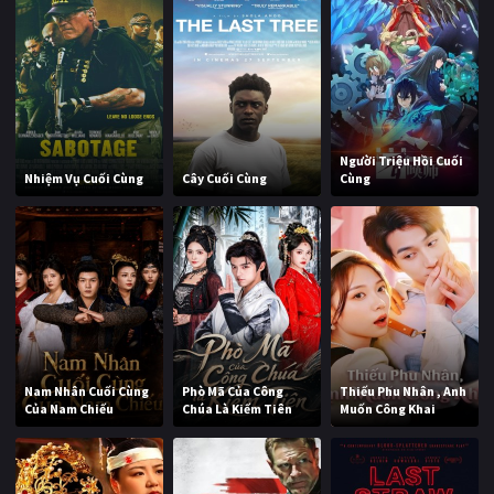
Người Triệu Hồi Cuối
Nhiệm Vụ Cuối Cùng
Cây Cuối Cùng
Cùng
Nam Nhân Cuối Cùng
Phò Mã Của Công
Thiếu Phu Nhân , Anh
Của Nam Chiếu
Chúa Là Kiếm Tiên
Muốn Công Khai