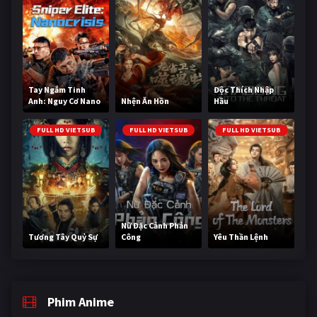
Tay Ngắm Tinh
Độc Thích Nhập
Anh: Nguy Cơ Nano
Nhện Ăn Hồn
Hầu
FULL HD VIETSUB
FULL HD VIETSUB
FULL HD VIETSUB
Nữ Đặc Cảnh Phản
Tương Tây Quỷ Sự
Công
Yêu Thần Lệnh
Phim Anime