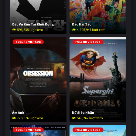
Đặc Vụ Kim Tái Khởi Động
Đảo Hải Tặc
596,535 lượt xem
4,205,947 lượt xem
FULL HD VIETSUB
FULL HD VIETSUB
Ám Ảnh
Nữ Siêu Nhân
720,076 lượt xem
548,267 lượt xem
FULL HD VIETSUB
FULL HD VIETSUB