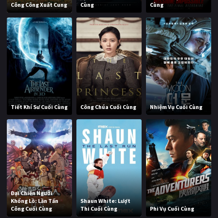
Công Công Xuất Cung
Cùng
Cùng
Tiết Khí Sư Cuối Cùng
Công Chúa Cuối Cùng
Nhiệm Vụ Cuối Cùng
Đại Chiến Người
Khổng Lồ: Lần Tấn
Shaun White: Lượt
Công Cuối Cùng
Thi Cuối Cùng
Phi Vụ Cuối Cùng