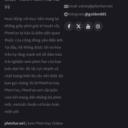
Vẻ
Email:
admin@phimfun.net
Telegram:
@golden885
Hoạt động với mục tiêu mang lại
những giây phút giải trí tuyệt vời,
PhimFun tự hào là điểm đến quen
thuộc của cộng đồng yêu điện ảnh.
Tại đây, hệ thống được tối ưu hóa
trên hạ tầng mạnh mẽ để đảm bảo
trải nghiệm xem phim fun của bạn
luôn đạt tốc độ tải cực nhanh và
chất lượng hiển thị sắc nét nhất. Dù
bạn gọi chúng tôi là PhimFun hay
Phim Fun, PhimFun.net vẫn luôn
cam kết mang đến những bộ phim
mới, vietsub chuẩn và hoàn toàn
miễn phí.
phimfun.net
| Xem Phim Hay Online