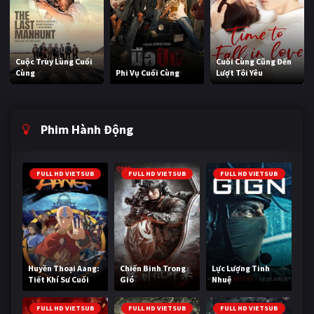
Cuộc Truy Lùng Cuối
Cuối Cùng Cũng Đến
Cùng
Phi Vụ Cuối Cùng
Lượt Tôi Yêu
Phim Hành Động
FULL HD VIETSUB
FULL HD VIETSUB
FULL HD VIETSUB
Huyền Thoại Aang:
Chiến Binh Trong
Lực Lượng Tinh
Tiết Khí Sư Cuối
Gió
Nhuệ
Cùng
FULL HD VIETSUB
FULL HD VIETSUB
FULL HD VIETSUB