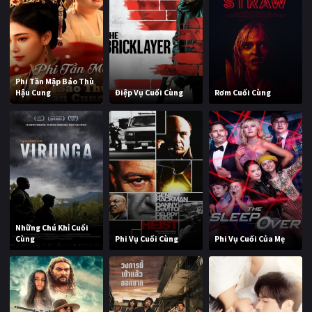
Phi Tần Mập Báo Thù
Hậu Cung
Điệp Vụ Cuối Cùng
Rơm Cuối Cùng
Những Chú Khỉ Cuối
Cùng
Phi Vụ Cuối Cùng
Phi Vụ Cuối Của Mẹ