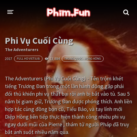
THỂ LOẠI
Phi Vụ Cuối Cùng
Thần thoại - Cổ trang
Hành động
The Adventurers
2017
13,884
FULL HD VIETSUB
TRUNG QUỐC - HỒNG KÔNG
Tâm lý
Chiến tranh
Võ thuật - Kiếm hiệp
Nhạc kịch
The Adventurers (Phi Vụ Cuối Cùng) - Tên trộm khét
tiếng Trương Đan trong một lần hành động gặp phải
Kinh dị
Tội phạm - Hình sự
đối thủ khiến phi vụ thất bại rồi anh bị bắt vào tù. Sau 5
Phiêu lưu
Hài hước
năm bị giam giữ, Trương Đan được phóng thích. Anh liền
hợp tác cùng đồng bọn cũ, Tiểu Bảo, và tay lính mới
Viễn tưởng
Khoa học - Tài liệu
Diệp Hồng liên tiếp thực hiện thành công nhiều phi vụ
Hoạt hình
Thể thao
ngay dưới mũi của Pierre , thám tử người Pháp đã truy
bắt anh suốt nhiều năm qua.
Tình cảm - Lãng mạn
Kỳ ảo