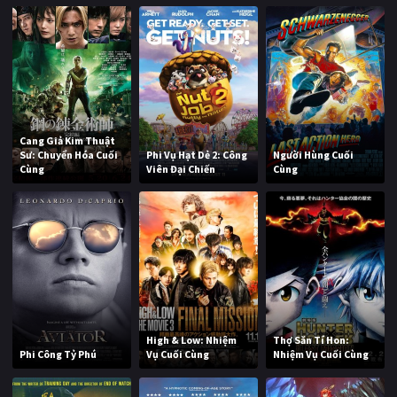
Cang Giả Kim Thuật
Sư: Chuyển Hóa Cuối
Phi Vụ Hạt Dẻ 2: Công
Người Hùng Cuối
Cùng
Viên Đại Chiến
Cùng
High & Low: Nhiệm
Thợ Săn Tí Hon:
Phi Công Tỷ Phú
Vụ Cuối Cùng
Nhiệm Vụ Cuối Cùng