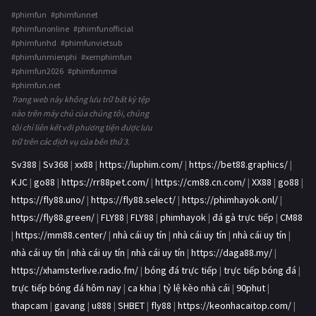
#phimfun #phimfunnet
#phimfunonline #phimfunofficial
#phimfunhd #phimfunvietsub
#phimfunmienphi #xemphimfun
#phimfun2026 #phimfunmoi
#phimfun.net
Trang web này không lưu trữ bất kỳ tệp
nào trên máy chủ của chúng tôi, chúng
tôi chỉ liên kết với phương tiện được lưu
trữ trên các dịch vụ của bên thứ 3.
Sv388
|
Sv368
|
xx88
|
https://luphim.com/
|
https://bet88.graphics/
|
KJC
|
go88
|
https://rr88pet.com/
|
https://cm88.cn.com/
|
XX88
|
go88
|
https://fly88.uno/
|
https://fly88.select/
|
https://phimhayok.onl/
|
https://fly88.green/
|
FLY88
|
FLY88
|
phimhayok
|
đá gà trực tiếp
|
CM88
|
https://mm88.center/
|
nhà cái uy tín
|
nhà cái uy tín
|
nhà cái uy tín
|
nhà cái uy tín
|
nhà cái uy tín
|
nhà cái uy tín
|
https://daga88.my/
|
https://xhamsterlive.radio.fm/
|
bóng đá trực tiếp
|
trực tiếp bóng đá
|
trực tiếp bóng đá hôm nay
|
ca khia
|
tỷ lệ kèo nhà cái
|
90phut
|
thapcam
|
gavang
|
u888
|
SHBET
|
fly88
|
https://keonhacaitop.com/
|