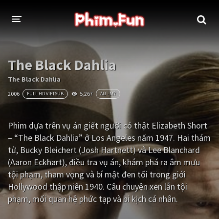
THỂ LOẠI
The Black Dahlia
Thần thoại - Cổ trang
Hành động
The Black Dahlia
2006
5,267
FULL HD VIETSUB
ÂU - MỸ
Tâm lý
Chiến tranh
Võ thuật - Kiếm hiệp
Nhạc kịch
Phim dựa trên vụ án giết người có thật Elizabeth Short
– “The Black Dahlia” ở Los Angeles năm 1947. Hai thám
Kinh dị
Tội phạm - Hình sự
tử, Bucky Bleichert (Josh Hartnett) và Lee Blanchard
Phiêu lưu
Hài hước
(Aaron Eckhart), điều tra vụ án, khám phá ra âm mưu
tội phạm, tham vọng và bí mật đen tối trong giới
Viễn tưởng
Khoa học - Tài liệu
Hollywood thập niên 1940. Câu chuyện xen lẫn tội
Hoạt hình
Thể thao
phạm, mối quan hệ phức tạp và bi kịch cá nhân.
Tình cảm - Lãng mạn
Kỳ ảo