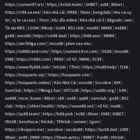
https://sunwin97.art/
|
https://kclub.team/
|
SHBET
|
xx88
|
8kbet
|
https://rr88.se.net/
|
kèo nhà cái
|
RR88
|
78win
|
bongdalu
|
nha cai uy
tin
|
ty le ca cuoc
|
7mcn
|
Xóc đĩa online
|
Kèo nhà cái 5
|
88goals
|
iwin
|
Tài xỉu MD5
|
1GOM
|
Rikvip
|
Go88
|
B52 club
|
max88
|
MM88
|
Ae888
|
go88
|
xoso66
|
https://cm88.dad/
|
https://hi88.uno/
|
MM88
|
https://alo789ga.com/
|
Xoso66
|
phim sex vlxx
|
https://xx88brand.com/
|
https://sunwin19.cn.com/
|
GG88
|
Xoso66
|
XX88
|
https://rr88it.com/
|
RR88
|
nổ hũ
|
MB66
|
SC88
|
https://www.fly888.club/
|
hitclub
|
77bet
|
https://mu88.help/
|
f168
|
https://hoiquantv.vip/
|
https://hoiquantv.site/
|
https://hoiquantv.online/
|
Kèo Nhà Cái
|
xoso66
|
Socolive
|
8XX
|
SumClub
|
https://79king1.fun/
|
HITCLUB
|
https://uu88n.org/
|
tr88
|
ae888
|
mcw
|
kuwin
|
88bet
|
x88
|
ao88
|
qq88
|
sumclub
|
go88
|
B52
club
|
https://shbet.health/
|
https://vnew88.net/
|
nổ hũ
|
mu88
|
https://qs88.team/
|
https://hi88.pink
|
hz88
|
68win
|
XX88
|
8XBET
|
VN168
|
keonhacai
|
hitclub
|
789club
|
sunwin
|
1gom
|
https://rikvippro.me/
|
socolive
|
xocdia88
|
https://luck8.dad
|
LV88
|
98win
|
ao88
|
DN88
|
https://58win.autos/
|
8XBET
|
Fun88
|
Hitclub
|