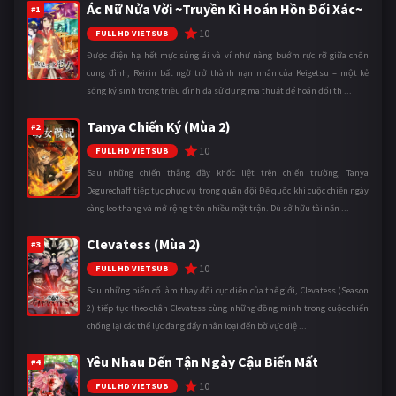
Ác Nữ Nửa Vời ~Truyền Kì Hoán Hồn Đổi Xác~
#1
10
FULL HD VIETSUB
Được điện hạ hết mực sủng ái và ví như nàng bướm rực rỡ giữa chốn
cung đình, Reirin bất ngờ trở thành nạn nhân của Keigetsu – một kẻ
sống ký sinh trong triều đình đã sử dụng ma thuật để hoán đổi th ...
Tanya Chiến Ký (Mùa 2)
#2
10
FULL HD VIETSUB
Sau những chiến thắng đầy khốc liệt trên chiến trường, Tanya
Degurechaff tiếp tục phục vụ trong quân đội Đế quốc khi cuộc chiến ngày
càng leo thang và mở rộng trên nhiều mặt trận. Dù sở hữu tài năn ...
Clevatess (Mùa 2)
#3
10
FULL HD VIETSUB
Sau những biến cố làm thay đổi cục diện của thế giới, Clevatess (Season
2) tiếp tục theo chân Clevatess cùng những đồng minh trong cuộc chiến
chống lại các thế lực đang đẩy nhân loại đến bờ vực diệ ...
Yêu Nhau Đến Tận Ngày Cậu Biến Mất
#4
10
FULL HD VIETSUB