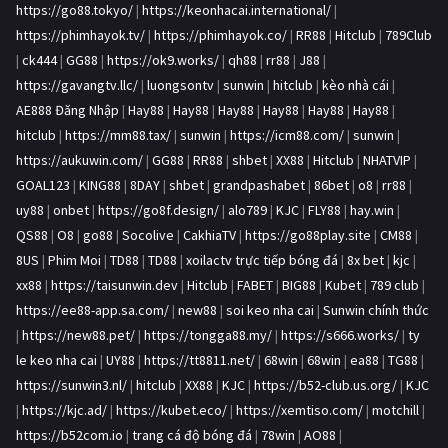
https://go88.tokyo/
|
https://keonhacai.international/
|
https://phimhayok.tv/
|
https://phimhayok.co/
|
RR88
|
Hitclub
|
789Club
|
ck444
|
GG88
|
https://ok9.works/
|
qh88
|
rr88
|
J88
|
https://gavangtv.llc/
|
luongsontv
|
sunwin
|
hitclub
|
kèo nhà cái
|
AE888 Đăng Nhập
|
Hay88
|
Hay88
|
Hay88
|
Hay88
|
Hay88
|
Hay88
|
hitclub
|
https://mm88.tax/
|
sunwin
|
https://icm88.com/
|
sunwin
|
https://aukuwin.com/
|
GG88
|
RR88
|
shbet
|
XX88
|
Hitclub
|
NHATVIP
|
GOAL123
|
KING88
|
8DAY
|
shbet
|
grandpashabet
|
86bet
|
o8
|
rr88
|
uy88
|
onbet
|
https://go8f.design/
|
alo789
|
KJC
|
FLY88
|
hay.win
|
QS88
|
O8
|
go88
|
Socolive
|
CakhiaTV
|
https://go88play.site
|
CM88
|
8US
|
Phim Moi
|
TD88
|
TD88
|
xoilactv trực tiếp bóng đá
|
8x bet
|
kjc
|
xx88
|
https://taisunwin.dev
|
Hitclub
|
FABET
|
BIG88
|
Kubet
|
789 club
|
https://ee88-app.sa.com/
|
new88
|
soi keo nha cai
|
Sunwin chính thức
|
https://new88.pet/
|
https://tongga88.my/
|
https://s666.works/
|
ty
le keo nha cai
|
UY88
|
https://tt8811.net/
|
68win
|
68win
|
ea88
|
TG88
|
https://sunwin3.nl/
|
hitclub
|
XX88
|
KJC
|
https://b52-club.us.org/
|
KJC
|
https://kjc.ad/
|
https://kubet.eco/
|
https://xemtiso.com/
|
motchill
|
https://b52com.io
|
trang cá độ bóng đá
|
78win
|
AO88
|