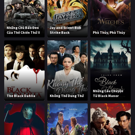
Những Chú Báo Đen
Jay and Silent Bob
Của Thế Chiến Thứ II
Strike Back
Phù Thủy, Phù Thủy
Những Câu Chuyện
The Black Dahlia
Không Thể Dung Thứ
Từ Black Manor