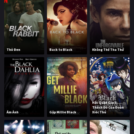
Thỏ Đen
Back to Black
Không Thể Tha Thứ
Hắc Quản Gia 3:
Thách Đố Của Đoàn
Ám Ảnh
Gặp Millie Black
Xiếc Thú