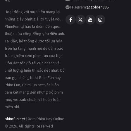
Telegram:
@golden885
Hoạt động với mục tiêu mang lại
những giây phút giải trí tuyệt vời,
PhimFun tự hào là điểm đến quen
thuộc của cộng đồng yêu điện ảnh.
Tại đây, hệ thống được tối ưu hóa
trên hạ tầng mạnh mẽ để đảm bảo
trải nghiệm xem phim fun của bạn
luôn đạt tốc độ tải cực nhanh và
chất lượng hiển thị sắc nét nhất. Dù
bạn gọi chúng tôi là PhimFun hay
Phim Fun, PhimFun.net vẫn luôn
cam kết mang đến những bộ phim
mới, vietsub chuẩn và hoàn toàn
miễn phí.
phimfun.net
| Xem Phim Hay Online
© 2026. All Rights Reserved