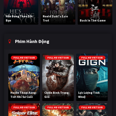
Hắn Đang Theo Dõi
Roald Dahl's Esio
Bạn
Trot
Back In The Game
Phim Hành Động
FULL HD VIETSUB
FULL HD VIETSUB
FULL HD VIETSUB
Huyền Thoại Aang:
Chiến Binh Trong
Lực Lượng Tinh
Tiết Khí Sư Cuối
Gió
Nhuệ
Cùng
FULL HD VIETSUB
FULL HD VIETSUB
FULL HD VIETSUB