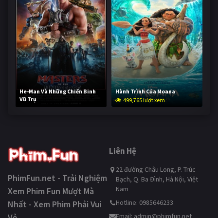
He-Man Và Những Chiến Binh
Hành Trình Của Moana
Vũ Trụ
499,765 lượt xem
249,196 lượt xem
Liên Hệ
22 đường Châu Long, P. Trúc
PhimFun.net - Trải Nghiệm
Bạch, Q. Ba Đình, Hà Nội, Việt
Nam
Xem Phim Fun Mượt Mà
Hotline: 0985646233
Nhất - Xem Phim Phải Vui
Vẻ
Email:
admin@phimfun.net