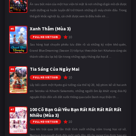
Ẩn sau bức màn của một học viện bí mật là nơi những cô gái mồ côi được
nuôi dưỡng và huấn luyện để trở thành những cỗ máy chiến đấu. Trong
thế giới khắc nghiệt ấy, cái chết được xem là điều hiển nh ...
Xanh Thẳm (Mùa 3)
#5
10
FULL HD VIETSUB
Sau hàng loạt chuyến phiêu lưu điên rồ và những kỷ niệm khó quên,
Grand Blue Dreaming (Season 3) tiếp tục theo chân Iori Kitahara cùng các
thành viên câu lạc bộ lặn trong những ngày tháng đại học đ ...
Tia Sáng Của Ngày Mai
#6
10
FULL HD VIETSUB
Lấy bối cảnh một Kyoto giả tưởng của thế kỷ 20, bộ phim kể về hai anh
em Seiroku và Kihachi Sakamoto, những người ôm ấp khát vọng đưa Kỷ
nguyên Điện đến với đất nước thông qua cuốn Danh mục Điện th ...
100 Cô Bạn Gái Yêu Bạn Rất Rất Rất Rất Rất
#7
Nhiều (Mùa 3)
10
FULL HD VIETSUB
Sau khi trải qua 100 lần thất tình suốt những năm trung học cơ sở,
Rentaro Aijo quyết định đến một ngôi đền để cầu mong tìm được bạn gái