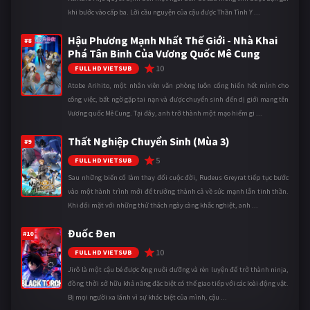
khi bước vào cấp ba. Lời cầu nguyện của cậu được Thần Tình Y ...
Hậu Phương Mạnh Nhất Thế Giới - Nhà Khai
#8
Phá Tân Binh Của Vương Quốc Mê Cung
10
FULL HD VIETSUB
Atobe Arihito, một nhân viên văn phòng luôn cống hiến hết mình cho
công việc, bất ngờ gặp tai nạn và được chuyển sinh đến dị giới mang tên
Vương quốc Mê Cung. Tại đây, anh trở thành một mạo hiểm gi ...
Thất Nghiệp Chuyển Sinh (Mùa 3)
#9
5
FULL HD VIETSUB
Sau những biến cố làm thay đổi cuộc đời, Rudeus Greyrat tiếp tục bước
vào một hành trình mới để trưởng thành cả về sức mạnh lẫn tinh thần.
Khi đối mặt với những thử thách ngày càng khắc nghiệt, anh ...
Đuốc Đen
#10
10
FULL HD VIETSUB
Jirô là một cậu bé được ông nuôi dưỡng và rèn luyện để trở thành ninja,
đồng thời sở hữu khả năng đặc biệt có thể giao tiếp với các loài động vật.
Bị mọi người xa lánh vì sự khác biệt của mình, cậu ...