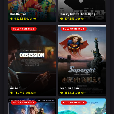
Đảo Hải Tặc
Đặc Vụ Kim Tái Khởi Động
4,226,350 lượt xem
607,556 lượt xem
FULL HD VIETSUB
FULL HD VIETSUB
Ám Ảnh
Nữ Siêu Nhân
731,742 lượt xem
558,715 lượt xem
FULL HD VIETSUB
FULL HD VIETSUB