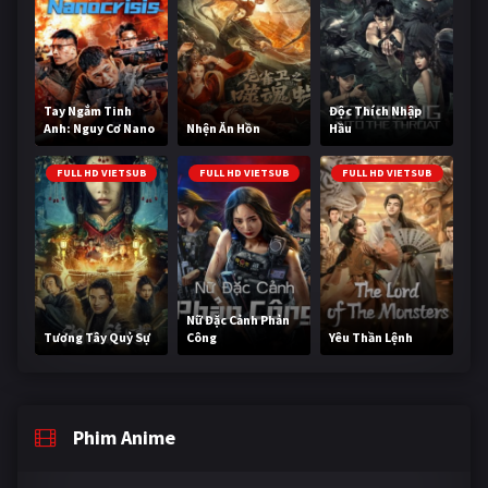
Tay Ngắm Tinh
Độc Thích Nhập
Anh: Nguy Cơ Nano
Nhện Ăn Hồn
Hầu
FULL HD VIETSUB
FULL HD VIETSUB
FULL HD VIETSUB
Nữ Đặc Cảnh Phản
Tương Tây Quỷ Sự
Công
Yêu Thần Lệnh
Phim Anime