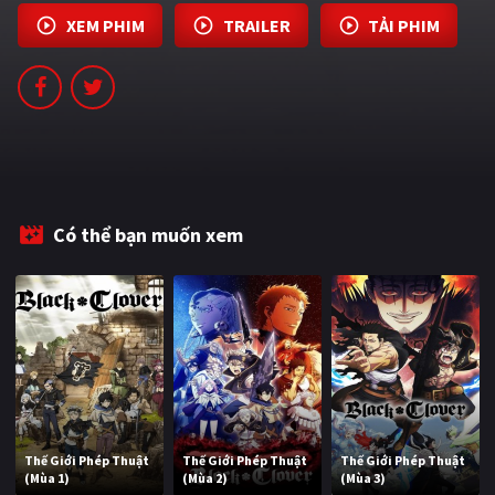
PHIM MỚI
XEM PHIM
TRAILER
TẢI PHIM
PHIM BỘ
PHIM LẺ
PHIM CHIẾU RẠP
TUYỂN TẬP PHIM
Có thể bạn muốn xem
BLOG
Thế Giới Phép Thuật
Thế Giới Phép Thuật
Thế Giới Phép Thuật
(Mùa 1)
(Mùa 2)
(Mùa 3)