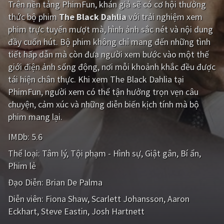
Trên nền tảng
PhimFun
, khán giả sẽ có cơ hội thưởng
thức bộ phim
The Black Dahlia
với trải nghiệm xem
Giật gân
Gia đình
phim trực tuyến mượt mà, hình ảnh sắc nét và nội dung
Bí ẩn
Lịch sử
đầy cuốn hút. Bộ phim không chỉ mang đến những tình
tiết hấp dẫn mà còn đưa người xem bước vào một thế
Viễn Tây
Tiểu sử
giới điện ảnh sống động, nơi mỗi khoảnh khắc đều được
GameShow
DramaTV
tái hiện chân thực. Khi xem The Black Dahlia tại
PhimFun, người xem có thể tận hưởng trọn vẹn câu
QUỐC GIA
chuyện, cảm xúc và những diễn biến kịch tính mà bộ
phim mang lại.
Âu - Mỹ
Trung Quốc - Hồng Kông
IMDb:
5.6
Hàn Quốc
Nhật Bản
Thể loại:
Tâm lý
Tội phạm - Hình sự
Giật gân
Bí ẩn
Phim lẻ
Ấn Độ
Việt Nam
Đạo Diễn:
Brian De Palma
Tổng hợp
Diễn viên:
Fiona Shaw
Scarlett Johansson
Aaron
Eckhart
Steve Eastin
Josh Hartnett
CẬP NHẬT