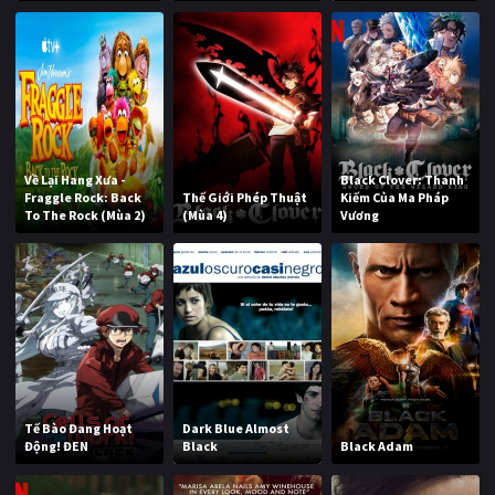
Về Lại Hang Xưa -
Black Clover: Thanh
Fraggle Rock: Back
Thế Giới Phép Thuật
Kiếm Của Ma Pháp
To The Rock (Mùa 2)
(Mùa 4)
Vương
Tế Bào Đang Hoạt
Dark Blue Almost
Động! ĐEN
Black
Black Adam