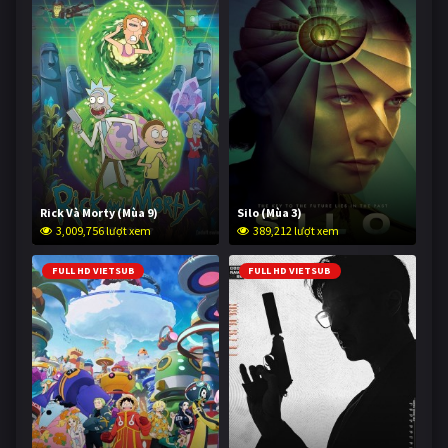
Rick Và Morty (Mùa 9)
Silo (Mùa 3)
3,009,756 lượt xem
389,212 lượt xem
FULL HD VIETSUB
FULL HD VIETSUB