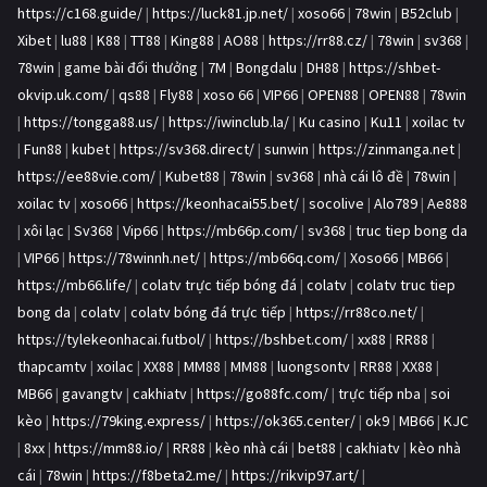
https://c168.guide/
|
https://luck81.jp.net/
|
xoso66
|
78win
|
B52club
|
Xibet
|
lu88
|
K88
|
TT88
|
King88
|
AO88
|
https://rr88.cz/
|
78win
|
sv368
|
78win
|
game bài đổi thưởng
|
7M
|
Bongdalu
|
DH88
|
https://shbet-
okvip.uk.com/
|
qs88
|
Fly88
|
xoso 66
|
VIP66
|
OPEN88
|
OPEN88
|
78win
|
https://tongga88.us/
|
https://iwinclub.la/
|
Ku casino
|
Ku11
|
xoilac tv
|
Fun88
|
kubet
|
https://sv368.direct/
|
sunwin
|
https://zinmanga.net
|
https://ee88vie.com/
|
Kubet88
|
78win
|
sv368
|
nhà cái lô đề
|
78win
|
xoilac tv
|
xoso66
|
https://keonhacai55.bet/
|
socolive
|
Alo789
|
Ae888
|
xôi lạc
|
Sv368
|
Vip66
|
https://mb66p.com/
|
sv368
|
truc tiep bong da
|
VIP66
|
https://78winnh.net/
|
https://mb66q.com/
|
Xoso66
|
MB66
|
https://mb66.life/
|
colatv trực tiếp bóng đá
|
colatv
|
colatv truc tiep
bong da
|
colatv
|
colatv bóng đá trực tiếp
|
https://rr88co.net/
|
https://tylekeonhacai.futbol/
|
https://bshbet.com/
|
xx88
|
RR88
|
thapcamtv
|
xoilac
|
XX88
|
MM88
|
MM88
|
luongsontv
|
RR88
|
XX88
|
MB66
|
gavangtv
|
cakhiatv
|
https://go88fc.com/
|
trực tiếp nba
|
soi
kèo
|
https://79king.express/
|
https://ok365.center/
|
ok9
|
MB66
|
KJC
|
8xx
|
https://mm88.io/
|
RR88
|
kèo nhà cái
|
bet88
|
cakhiatv
|
kèo nhà
cái
|
78win
|
https://f8beta2.me/
|
https://rikvip97.art/
|