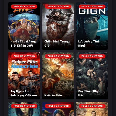
FULL HD VIETSUB
FULL HD VIETSUB
FULL HD VIETSUB
Huyền Thoại Aang:
Chiến Binh Trong
Lực Lượng Tinh
Tiết Khí Sư Cuối
Gió
Nhuệ
Cùng
FULL HD VIETSUB
FULL HD VIETSUB
FULL HD VIETSUB
Tay Ngắm Tinh
Độc Thích Nhập
Anh: Nguy Cơ Nano
Nhện Ăn Hồn
Hầu
FULL HD VIETSUB
FULL HD VIETSUB
FULL HD VIETSUB