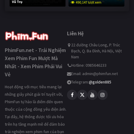
Vũ Trụ
490,147 lượt xem
238,743 lượt xem
Liên Hệ
22 đường Châu Long, P. Trúc
PhimFun.net - Trải Nghiệm
Bạch, Q. Ba Đình, Hà Nội, Việt
Nam
Xem Phim Fun Mượt Mà
Hotline: 0985646233
Nhất - Xem Phim Phải Vui
Vẻ
Email:
admin@phimfun.net
Telegram:
@golden885
Hoạt động với mục tiêu mang lại
những giây phút giải trí tuyệt vời,
PhimFun tự hào là điểm đến quen
thuộc của cộng đồng yêu điện ảnh.
Tại đây, hệ thống được tối ưu hóa
trên hạ tầng mạnh mẽ để đảm bảo
trải nghiệm xem phim fun của bạn