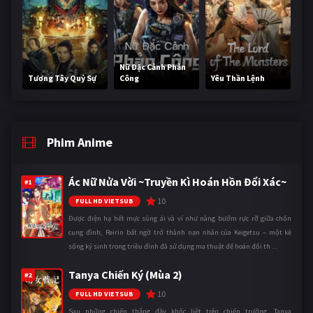
Nữ Đặc Cảnh Phản
Tương Tây Quỷ Sự
Công
Yêu Thần Lệnh
Phim Anime
Ác Nữ Nửa Vời ~Truyền Kì Hoán Hồn Đổi Xác~
#1
10
FULL HD VIETSUB
Được điện hạ hết mực sủng ái và ví như nàng bướm rực rỡ giữa chốn
cung đình, Reirin bất ngờ trở thành nạn nhân của Keigetsu – một kẻ
sống ký sinh trong triều đình đã sử dụng ma thuật để hoán đổi th ...
Tanya Chiến Ký (Mùa 2)
#2
10
FULL HD VIETSUB
Sau những chiến thắng đầy khốc liệt trên chiến trường, Tanya