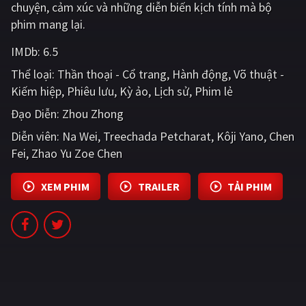
chuyện, cảm xúc và những diễn biến kịch tính mà bộ
PHIM MỚI
phim mang lại.
PHIM BỘ
IMDb:
6.5
PHIM LẺ
Thể loại:
Thần thoại - Cổ trang
Hành động
Võ thuật -
Kiếm hiệp
Phiêu lưu
Kỳ ảo
Lịch sử
Phim lẻ
PHIM CHIẾU RẠP
Đạo Diễn:
Zhou Zhong
TUYỂN TẬP PHIM
Diễn viên:
Na Wei
Treechada Petcharat
Kôji Yano
Chen
BLOG
Fei
Zhao Yu Zoe Chen
XEM PHIM
TRAILER
TẢI PHIM