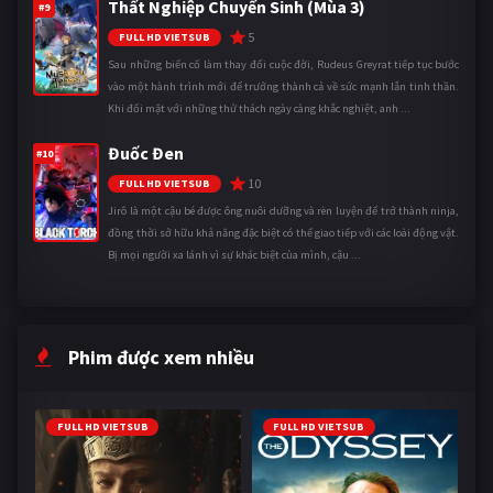
Thất Nghiệp Chuyển Sinh (Mùa 3)
#9
5
FULL HD VIETSUB
Sau những biến cố làm thay đổi cuộc đời, Rudeus Greyrat tiếp tục bước
vào một hành trình mới để trưởng thành cả về sức mạnh lẫn tinh thần.
Khi đối mặt với những thử thách ngày càng khắc nghiệt, anh ...
Đuốc Đen
#10
10
FULL HD VIETSUB
Jirô là một cậu bé được ông nuôi dưỡng và rèn luyện để trở thành ninja,
đồng thời sở hữu khả năng đặc biệt có thể giao tiếp với các loài động vật.
Bị mọi người xa lánh vì sự khác biệt của mình, cậu ...
Phim được xem nhiều
FULL HD VIETSUB
FULL HD VIETSUB