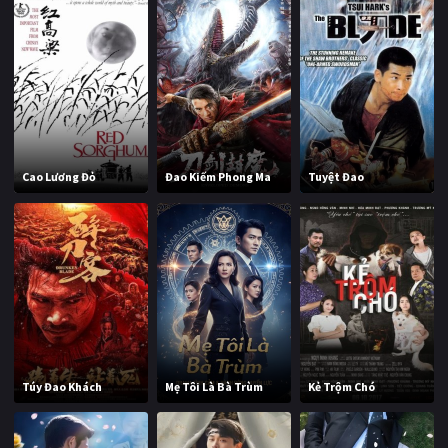
Cao Lương Đỏ
Đao Kiếm Phong Ma
Tuyệt Đao
Túy Đao Khách
Mẹ Tôi Là Bà Trùm
Kẻ Trộm Chó