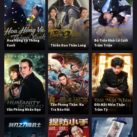
Hoa Hồng Và Thông
Bỏ Trốn Khỏi Lễ Cưới
Xanh
Thiên Đao Thần Long
Trăm Triệu
Tân Phong Thần: Na
Đôi Mắt Nhìn Thấu
Văn Phòng Nhân Đạo
Tra Náo Hải
Trăm Tỷ