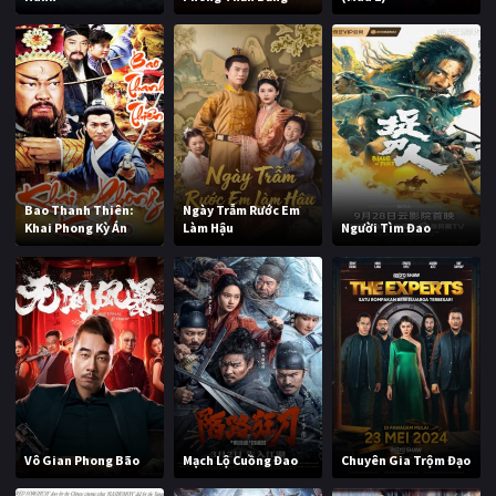
Bao Thanh Thiên:
Ngày Trẫm Rước Em
Khai Phong Kỳ Án
Làm Hậu
Người Tìm Đao
Vô Gian Phong Bão
Mạch Lộ Cuồng Đao
Chuyên Gia Trộm Đạo