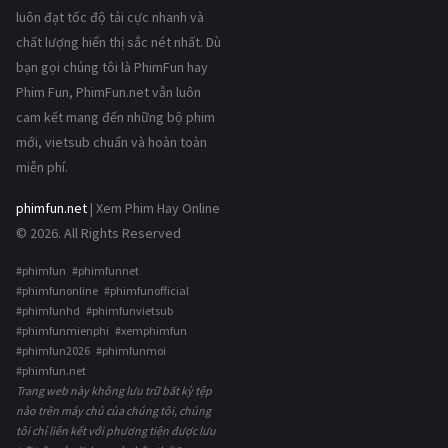
luôn đạt tốc độ tải cực nhanh và
chất lượng hiển thị sắc nét nhất. Dù
bạn gọi chúng tôi là PhimFun hay
Phim Fun, PhimFun.net vẫn luôn
cam kết mang đến những bộ phim
mới, vietsub chuẩn và hoàn toàn
miễn phí.
phimfun.net
| Xem Phim Hay Online
© 2026. All Rights Reserved
#phimfun #phimfunnet
#phimfunonline #phimfunofficial
#phimfunhd #phimfunvietsub
#phimfunmienphi #xemphimfun
#phimfun2026 #phimfunmoi
#phimfun.net
Trang web này không lưu trữ bất kỳ tệp
nào trên máy chủ của chúng tôi, chúng
tôi chỉ liên kết với phương tiện được lưu