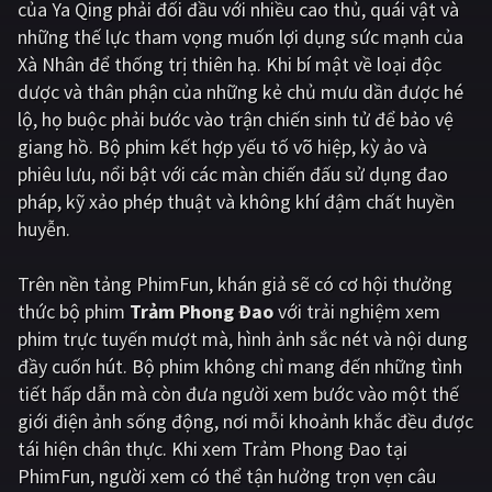
của Ya Qing phải đối đầu với nhiều cao thủ, quái vật và
những thế lực tham vọng muốn lợi dụng sức mạnh của
Giật gân
Gia đình
Xà Nhân để thống trị thiên hạ. Khi bí mật về loại độc
Bí ẩn
Lịch sử
dược và thân phận của những kẻ chủ mưu dần được hé
lộ, họ buộc phải bước vào trận chiến sinh tử để bảo vệ
Viễn Tây
Tiểu sử
giang hồ. Bộ phim kết hợp yếu tố võ hiệp, kỳ ảo và
GameShow
DramaTV
phiêu lưu, nổi bật với các màn chiến đấu sử dụng đao
pháp, kỹ xảo phép thuật và không khí đậm chất huyền
QUỐC GIA
huyễn.
Âu - Mỹ
Trung Quốc - Hồng Kông
Trên nền tảng
PhimFun
, khán giả sẽ có cơ hội thưởng
thức bộ phim
Trảm Phong Đao
với trải nghiệm xem
Hàn Quốc
Nhật Bản
phim trực tuyến mượt mà, hình ảnh sắc nét và nội dung
Ấn Độ
Việt Nam
đầy cuốn hút. Bộ phim không chỉ mang đến những tình
tiết hấp dẫn mà còn đưa người xem bước vào một thế
Tổng hợp
giới điện ảnh sống động, nơi mỗi khoảnh khắc đều được
tái hiện chân thực. Khi xem Trảm Phong Đao tại
CẬP NHẬT
PhimFun, người xem có thể tận hưởng trọn vẹn câu