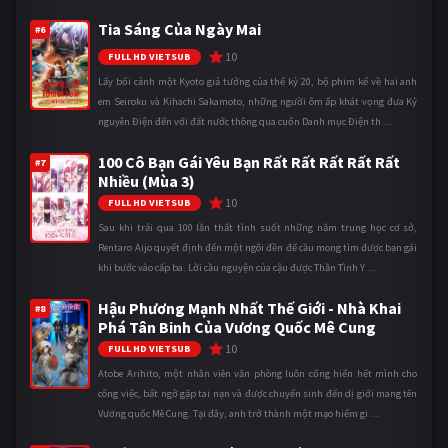
Tia Sáng Của Ngày Mai
#6
10
FULL HD VIETSUB
Lấy bối cảnh một Kyoto giả tưởng của thế kỷ 20, bộ phim kể về hai anh
em Seiroku và Kihachi Sakamoto, những người ôm ấp khát vọng đưa Kỷ
nguyên Điện đến với đất nước thông qua cuốn Danh mục Điện th ...
100 Cô Bạn Gái Yêu Bạn Rất Rất Rất Rất Rất
#7
Nhiều (Mùa 3)
10
FULL HD VIETSUB
Sau khi trải qua 100 lần thất tình suốt những năm trung học cơ sở,
Rentaro Aijo quyết định đến một ngôi đền để cầu mong tìm được bạn gái
khi bước vào cấp ba. Lời cầu nguyện của cậu được Thần Tình Y ...
Hậu Phương Mạnh Nhất Thế Giới - Nhà Khai
#8
Phá Tân Binh Của Vương Quốc Mê Cung
10
FULL HD VIETSUB
Atobe Arihito, một nhân viên văn phòng luôn cống hiến hết mình cho
công việc, bất ngờ gặp tai nạn và được chuyển sinh đến dị giới mang tên
Vương quốc Mê Cung. Tại đây, anh trở thành một mạo hiểm gi ...