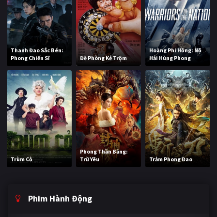
Thanh Đao Sắc Bén:
Hoàng Phi Hồng: Nộ
Phong Chiến Sĩ
Đề Phòng Kẻ Trộm
Hải Hùng Phong
Phong Thần Bảng:
Trùm Cỏ
Trừ Yêu
Trảm Phong Đao
Phim Hành Động