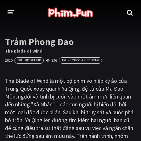
THỂ LOẠI
Trảm Phong Đao
Thần thoại - Cổ trang
Hành động
The Blade of Wind
2020
836
FULL HD VIETSUB
TRUNG QUỐC - HỒNG KÔNG
Tâm lý
Chiến tranh
Võ thuật - Kiếm hiệp
Nhạc kịch
The Blade of Wind là một bộ phim võ hiệp kỳ ảo của
Trung Quốc xoay quanh Ya Qing, đệ tử của Ma Đao
Kinh dị
Tội phạm - Hình sự
Môn, người vô tình bị cuốn vào một âm mưu liên quan
Phiêu lưu
Hài hước
đến những "Xà Nhân" – các con người bị biến đổi bởi
một loại độc dược bí ẩn. Sau khi bị truy sát và buộc phải
Viễn tưởng
Khoa học - Tài liệu
bỏ trốn, Ya Qing lên đường tìm kiếm hai người bạn cũ
Hoạt hình
Thể thao
để cùng điều tra sự thật đằng sau vụ việc và ngăn chặn
thế lực đứng sau âm mưu này. Trên hành trình, nhóm
Tình cảm - Lãng mạn
Kỳ ảo