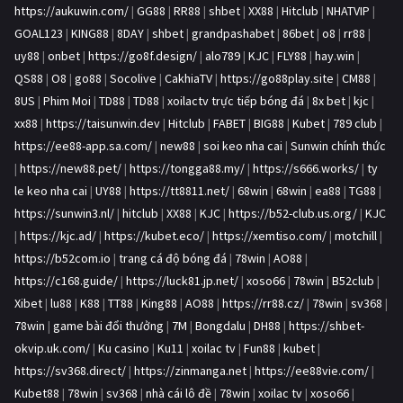
https://aukuwin.com/
|
GG88
|
RR88
|
shbet
|
XX88
|
Hitclub
|
NHATVIP
|
GOAL123
|
KING88
|
8DAY
|
shbet
|
grandpashabet
|
86bet
|
o8
|
rr88
|
uy88
|
onbet
|
https://go8f.design/
|
alo789
|
KJC
|
FLY88
|
hay.win
|
QS88
|
O8
|
go88
|
Socolive
|
CakhiaTV
|
https://go88play.site
|
CM88
|
8US
|
Phim Moi
|
TD88
|
TD88
|
xoilactv trực tiếp bóng đá
|
8x bet
|
kjc
|
xx88
|
https://taisunwin.dev
|
Hitclub
|
FABET
|
BIG88
|
Kubet
|
789 club
|
https://ee88-app.sa.com/
|
new88
|
soi keo nha cai
|
Sunwin chính thức
|
https://new88.pet/
|
https://tongga88.my/
|
https://s666.works/
|
ty
le keo nha cai
|
UY88
|
https://tt8811.net/
|
68win
|
68win
|
ea88
|
TG88
|
https://sunwin3.nl/
|
hitclub
|
XX88
|
KJC
|
https://b52-club.us.org/
|
KJC
|
https://kjc.ad/
|
https://kubet.eco/
|
https://xemtiso.com/
|
motchill
|
https://b52com.io
|
trang cá độ bóng đá
|
78win
|
AO88
|
https://c168.guide/
|
https://luck81.jp.net/
|
xoso66
|
78win
|
B52club
|
Xibet
|
lu88
|
K88
|
TT88
|
King88
|
AO88
|
https://rr88.cz/
|
78win
|
sv368
|
78win
|
game bài đổi thưởng
|
7M
|
Bongdalu
|
DH88
|
https://shbet-
okvip.uk.com/
|
Ku casino
|
Ku11
|
xoilac tv
|
Fun88
|
kubet
|
https://sv368.direct/
|
https://zinmanga.net
|
https://ee88vie.com/
|
Kubet88
|
78win
|
sv368
|
nhà cái lô đề
|
78win
|
xoilac tv
|
xoso66
|