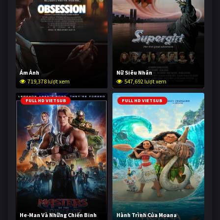
Ám Ảnh
Nữ Siêu Nhân
719,378 lượt xem
547,692 lượt xem
FULL HD VIETSUB
FULL HD VIETSUB
He-Man Và Những Chiến Binh
Hành Trình Của Moana