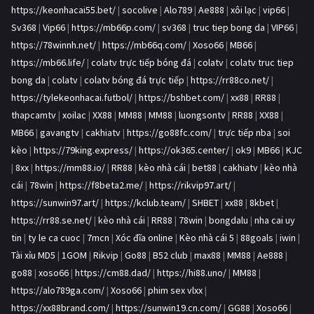
https://keonhacai55.bet/
|
socolive
|
Alo789
|
Ae888
|
xôi lạc
|
vip66
|
Sv368
|
Vip66
|
https://mb66p.com/
|
sv368
|
truc tiep bong da
|
VIP66
|
https://78winnh.net/
|
https://mb66q.com/
|
Xoso66
|
MB66
|
https://mb66.life/
|
colatv trực tiếp bóng đá
|
colatv
|
colatv truc tiep
bong da
|
colatv
|
colatv bóng đá trực tiếp
|
https://rr88co.net/
|
https://tylekeonhacai.futbol/
|
https://bshbet.com/
|
xx88
|
RR88
|
thapcamtv
|
xoilac
|
XX88
|
MM88
|
MM88
|
luongsontv
|
RR88
|
XX88
|
MB66
|
gavangtv
|
cakhiatv
|
https://go88fc.com/
|
trực tiếp nba
|
soi
kèo
|
https://79king.express/
|
https://ok365.center/
|
ok9
|
MB66
|
KJC
|
8xx
|
https://mm88.io/
|
RR88
|
kèo nhà cái
|
bet88
|
cakhiatv
|
kèo nhà
cái
|
78win
|
https://f8beta2.me/
|
https://rikvip97.art/
|
https://sunwin97.art/
|
https://kclub.team/
|
SHBET
|
xx88
|
8kbet
|
https://rr88.se.net/
|
kèo nhà cái
|
RR88
|
78win
|
bongdalu
|
nha cai uy
tin
|
ty le ca cuoc
|
7mcn
|
Xóc đĩa online
|
Kèo nhà cái 5
|
88goals
|
iwin
|
Tài xỉu MD5
|
1GOM
|
Rikvip
|
Go88
|
B52 club
|
max88
|
MM88
|
Ae888
|
go88
|
xoso66
|
https://cm88.dad/
|
https://hi88.uno/
|
MM88
|
https://alo789ga.com/
|
Xoso66
|
phim sex vlxx
|
https://xx88brand.com/
|
https://sunwin19.cn.com/
|
GG88
|
Xoso66
|