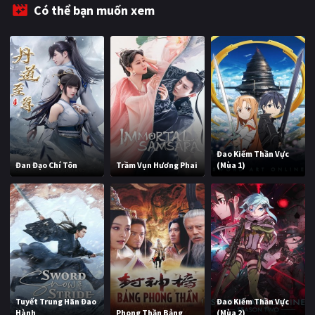
Có thể bạn muốn xem
Đao Kiếm Thần Vực
Đan Đạo Chí Tôn
Trầm Vụn Hương Phai
(Mùa 1)
Tuyết Trung Hãn Đao
Đao Kiếm Thần Vực
Hành
Phong Thần Bảng
(Mùa 2)