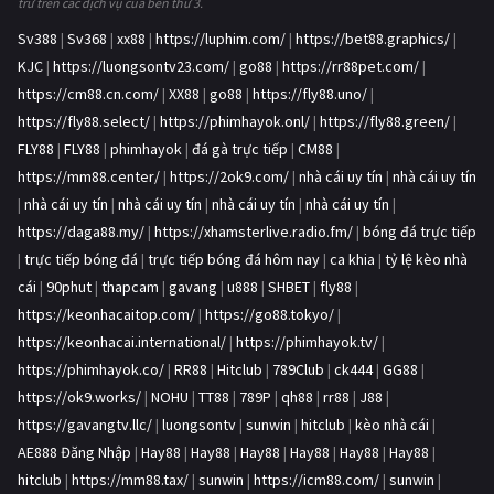
trữ trên các dịch vụ của bên thứ 3.
Sv388
|
Sv368
|
xx88
|
https://luphim.com/
|
https://bet88.graphics/
|
KJC
|
https://luongsontv23.com/
|
go88
|
https://rr88pet.com/
|
https://cm88.cn.com/
|
XX88
|
go88
|
https://fly88.uno/
|
https://fly88.select/
|
https://phimhayok.onl/
|
https://fly88.green/
|
FLY88
|
FLY88
|
phimhayok
|
đá gà trực tiếp
|
CM88
|
https://mm88.center/
|
https://2ok9.com/
|
nhà cái uy tín
|
nhà cái uy tín
|
nhà cái uy tín
|
nhà cái uy tín
|
nhà cái uy tín
|
nhà cái uy tín
|
https://daga88.my/
|
https://xhamsterlive.radio.fm/
|
bóng đá trực tiếp
|
trực tiếp bóng đá
|
trực tiếp bóng đá hôm nay
|
ca khia
|
tỷ lệ kèo nhà
cái
|
90phut
|
thapcam
|
gavang
|
u888
|
SHBET
|
fly88
|
https://keonhacaitop.com/
|
https://go88.tokyo/
|
https://keonhacai.international/
|
https://phimhayok.tv/
|
https://phimhayok.co/
|
RR88
|
Hitclub
|
789Club
|
ck444
|
GG88
|
https://ok9.works/
|
NOHU
|
TT88
|
789P
|
qh88
|
rr88
|
J88
|
https://gavangtv.llc/
|
luongsontv
|
sunwin
|
hitclub
|
kèo nhà cái
|
AE888 Đăng Nhập
|
Hay88
|
Hay88
|
Hay88
|
Hay88
|
Hay88
|
Hay88
|
hitclub
|
https://mm88.tax/
|
sunwin
|
https://icm88.com/
|
sunwin
|