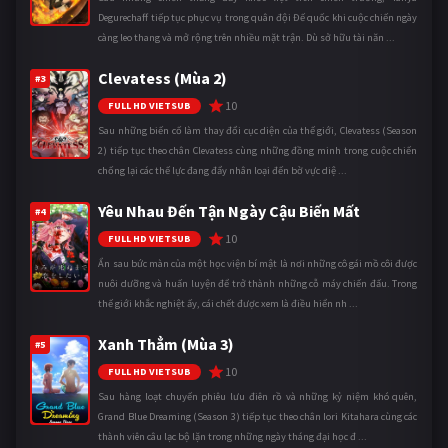
Degurechaff tiếp tục phục vụ trong quân đội Đế quốc khi cuộc chiến ngày
càng leo thang và mở rộng trên nhiều mặt trận. Dù sở hữu tài năn ...
Clevatess (Mùa 2)
#3
10
FULL HD VIETSUB
Sau những biến cố làm thay đổi cục diện của thế giới, Clevatess (Season
2) tiếp tục theo chân Clevatess cùng những đồng minh trong cuộc chiến
chống lại các thế lực đang đẩy nhân loại đến bờ vực diệ ...
Yêu Nhau Đến Tận Ngày Cậu Biến Mất
#4
10
FULL HD VIETSUB
Ẩn sau bức màn của một học viện bí mật là nơi những cô gái mồ côi được
nuôi dưỡng và huấn luyện để trở thành những cỗ máy chiến đấu. Trong
thế giới khắc nghiệt ấy, cái chết được xem là điều hiển nh ...
Xanh Thẳm (Mùa 3)
#5
10
FULL HD VIETSUB
Sau hàng loạt chuyến phiêu lưu điên rồ và những kỷ niệm khó quên,
Grand Blue Dreaming (Season 3) tiếp tục theo chân Iori Kitahara cùng các
thành viên câu lạc bộ lặn trong những ngày tháng đại học đ ...