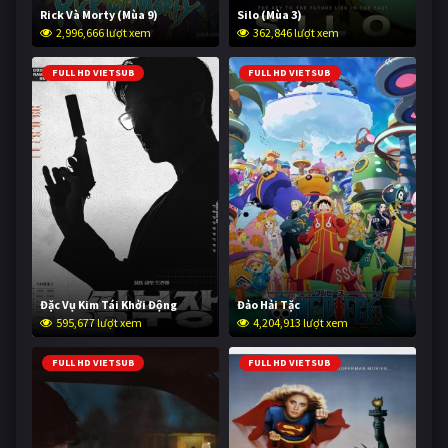
Rick Và Morty (Mùa 9)
Silo (Mùa 3)
2,996,666 lượt xem
362,846 lượt xem
FULL HD VIETSUB
FULL HD VIETSUB
Đặc Vụ Kim Tái Khởi Động
Đảo Hải Tặc
595,677 lượt xem
4,204,913 lượt xem
FULL HD VIETSUB
FULL HD VIETSUB