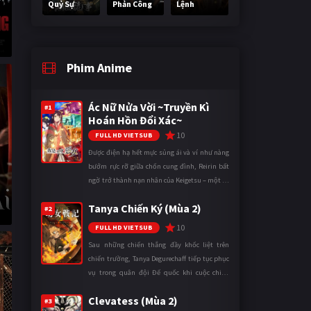
Quỷ Sự
Phản Công
Lệnh
Phim Anime
Ác Nữ Nửa Vời ~Truyền Kì
#1
Hoán Hồn Đổi Xác~
10
FULL HD VIETSUB
Được điện hạ hết mực sủng ái và ví như nàng
bướm rực rỡ giữa chốn cung đình, Reirin bất
ngờ trở thành nạn nhân của Keigetsu – một kẻ
sống ký sinh trong triều đình đã sử dụng ma
Tanya Chiến Ký (Mùa 2)
thuật để hoán đổi th ...
#2
10
FULL HD VIETSUB
Sau những chiến thắng đầy khốc liệt trên
chiến trường, Tanya Degurechaff tiếp tục phục
vụ trong quân đội Đế quốc khi cuộc chiến
ngày càng leo thang và mở rộng trên nhiều
Clevatess (Mùa 2)
mặt trận. Dù sở hữu tài năn ...
#3