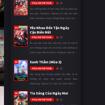
10
FULL HD VIETSUB
Sau những biến cố làm thay đổi cục diện của
thế giới, Clevatess (Season 2) tiếp tục theo
chân Clevatess cùng những đồng minh trong
cuộc chiến chống lại các thế lực đang đẩy nhân
Yêu Nhau Đến Tận Ngày
loại đến bờ vực diệ ...
#4
Cậu Biến Mất
10
FULL HD VIETSUB
Ẩn sau bức màn của một học viện bí mật là
nơi những cô gái mồ côi được nuôi dưỡng và
huấn luyện để trở thành những cỗ máy chiến
đấu. Trong thế giới khắc nghiệt ấy, cái chết
Xanh Thẳm (Mùa 3)
được xem là điều hiển nh ...
#5
10
FULL HD VIETSUB
Sau hàng loạt chuyến phiêu lưu điên rồ và
ở
những kỷ niệm khó quên, Grand Blue
Dreaming (Season 3) tiếp tục theo chân Iori
Kitahara cùng các thành viên câu lạc bộ lặn
Tia Sáng Của Ngày Mai
trong những ngày tháng đại học đ ...
#6
10
FULL HD VIETSUB