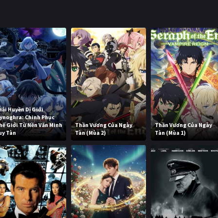
hải Huyền Dị Giới
ynoghra: Chinh Phục
hế Giới Từ Nền Văn Minh
Thần Vương Của Ngày
Thần Vương Của Ngày
uy Tàn
Tàn (Mùa 2)
Tàn (Mùa 1)