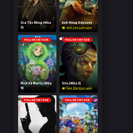
Gia Tộc Rồng (Mùa
Anh Hùng Odyssey
3)
939,265 lượt xem
2,008,326 lượt xem
FULL HD VIETSUB
FULL HD VIETSUB
Rick Và Morty (Mùa
Silo (Mùa 3)
9)
344,306 lượt xem
2,989,912 lượt xem
FULL HD VIETSUB
FULL HD VIETSUB