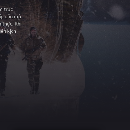
m trực
hấp dẫn mà
 thực. Khi
iến kịch