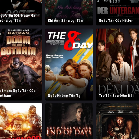
iệp Viên 007: Ngày Mai
hông Lụi Tàn
Khi Ánh Sáng Lụi Tàn
Ngày Tàn Của Hitler
atman: Ngày Tàn Của
otham
Ngày Không Tồn Tại
Tro Tàn Sau Đêm Dài