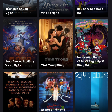
Trầm Hương Như
Những Kẻ Khờ Mộng
Mộng
Vĩnh An Mộng
Mơ
Doraemon: Nobita
Joko Anwar: Ác Mộng
Và Ba Chàng Hiệp Sĩ
Và Mơ Ngày
Tình Trong Mộng
Mộng Mơ
Ác Mộng Trên Phố