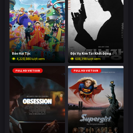
Đảo Hải Tặc
Đặc Vụ Kim Tái Khởi Động
4,228,880 lượt xem
608,398 lượt xem
FULL HD VIETSUB
FULL HD VIETSUB