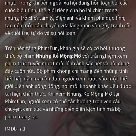
nhạt. Trong khi bên ngoài xã hội đang hỗn loạn bởi các
cuộc biểu tình, thế giới riêng của họ lại chìm trong
Giật gân
Gia đình
những trò chơi tâm lý, điện ảnh và khám phá dục tính,
Bí ẩn
Lịch sử
tạo nên một câu chuyện vừa lãng mạn vừa gây tranh cãi
về tuổi trẻ, tự do và sự nổi loạn.
Viễn Tây
Tiểu sử
GameShow
DramaTV
Trên nền tảng
PhimFun
, khán giả sẽ có cơ hội thưởng
thức bộ phim
Những Kẻ Mộng Mơ
với trải nghiệm xem
QUỐC GIA
phim trực tuyến mượt mà, hình ảnh sắc nét và nội dung
đầy cuốn hút. Bộ phim không chỉ mang đến những tình
Âu - Mỹ
Trung Quốc - Hồng Kông
tiết hấp dẫn mà còn đưa người xem bước vào một thế
giới điện ảnh sống động, nơi mỗi khoảnh khắc đều được
Hàn Quốc
Nhật Bản
tái hiện chân thực. Khi xem Những Kẻ Mộng Mơ tại
Ấn Độ
Việt Nam
PhimFun, người xem có thể tận hưởng trọn vẹn câu
chuyện, cảm xúc và những diễn biến kịch tính mà bộ
Tổng hợp
phim mang lại.
IMDb:
7.1
CẬP NHẬT