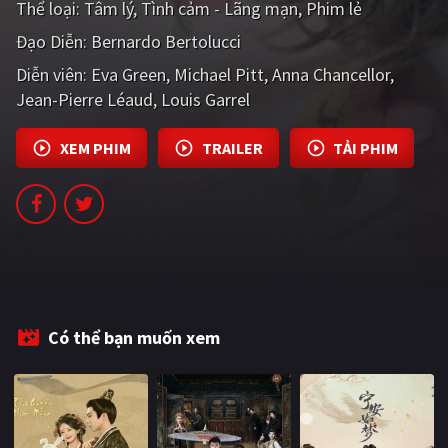
Thể loại:
Tâm lý
Tình cảm - Lãng mạn
Phim lẻ
PHIM MỚI
Đạo Diễn:
Bernardo Bertolucci
PHIM BỘ
Diễn viên:
Eva Green
Michael Pitt
Anna Chancellor
Jean-Pierre Léaud
PHIM LẺ
Louis Garrel
PHIM CHIẾU RẠP
XEM PHIM
TRAILER
TẢI PHIM
TUYỂN TẬP PHIM
BLOG
Có thể bạn muốn xem