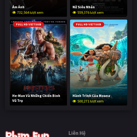
Ám Ảnh
Nữ Siêu Nhân
732,564 lượt xem
559,376 lượt xem
FULL HD VIETSUB
FULL HD VIETSUB
He-Man Và Những Chiến Binh
Hành Trình Của Moana
Vũ Trụ
500,271 lượt xem
249,836 lượt xem
Liên Hệ