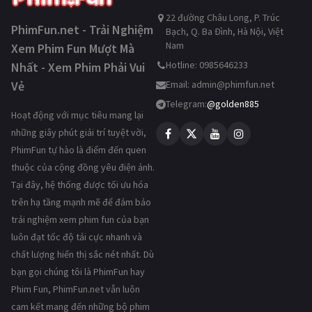
22 đường Châu Long, P. Trúc
PhimFun.net - Trải Nghiệm
Bạch, Q. Ba Đình, Hà Nội, Việt
Nam
Xem Phim Fun Mượt Mà
Hotline: 0985646233
Nhất - Xem Phim Phải Vui
Vẻ
Email:
admin@phimfun.net
Telegram:
@golden885
Hoạt động với mục tiêu mang lại
những giây phút giải trí tuyệt vời,
PhimFun tự hào là điểm đến quen
thuộc của cộng đồng yêu điện ảnh.
Tại đây, hệ thống được tối ưu hóa
trên hạ tầng mạnh mẽ để đảm bảo
trải nghiệm xem phim fun của bạn
luôn đạt tốc độ tải cực nhanh và
chất lượng hiển thị sắc nét nhất. Dù
bạn gọi chúng tôi là PhimFun hay
Phim Fun, PhimFun.net vẫn luôn
cam kết mang đến những bộ phim