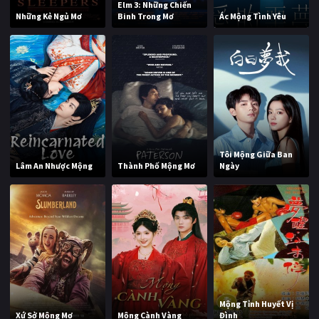
Elm 3: Những Chiến
Những Kẻ Ngủ Mơ
Binh Trong Mơ
Ác Mộng Tình Yêu
Tôi Mộng Giữa Ban
Lâm An Nhược Mộng
Thành Phố Mộng Mơ
Ngày
Mộng Tỉnh Huyết Vị
Xứ Sở Mộng Mơ
Mộng Cành Vàng
Đình