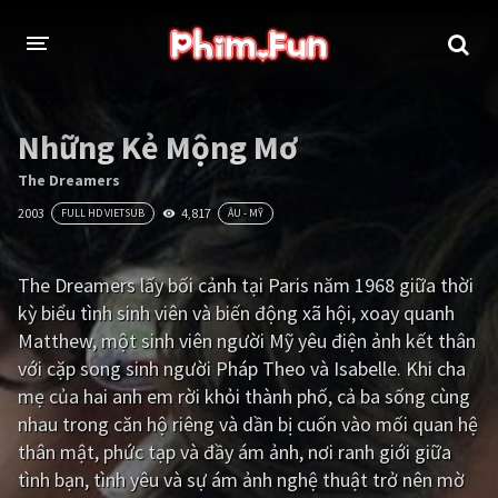
THỂ LOẠI
Những Kẻ Mộng Mơ
Thần thoại - Cổ trang
Hành động
The Dreamers
2003
4,817
FULL HD VIETSUB
ÂU - MỸ
Tâm lý
Chiến tranh
Võ thuật - Kiếm hiệp
Nhạc kịch
The Dreamers lấy bối cảnh tại Paris năm 1968 giữa thời
kỳ biểu tình sinh viên và biến động xã hội, xoay quanh
Kinh dị
Tội phạm - Hình sự
Matthew, một sinh viên người Mỹ yêu điện ảnh kết thân
Phiêu lưu
Hài hước
với cặp song sinh người Pháp Theo và Isabelle. Khi cha
mẹ của hai anh em rời khỏi thành phố, cả ba sống cùng
Viễn tưởng
Khoa học - Tài liệu
nhau trong căn hộ riêng và dần bị cuốn vào mối quan hệ
Hoạt hình
Thể thao
thân mật, phức tạp và đầy ám ảnh, nơi ranh giới giữa
tình bạn, tình yêu và sự ám ảnh nghệ thuật trở nên mờ
Tình cảm - Lãng mạn
Kỳ ảo