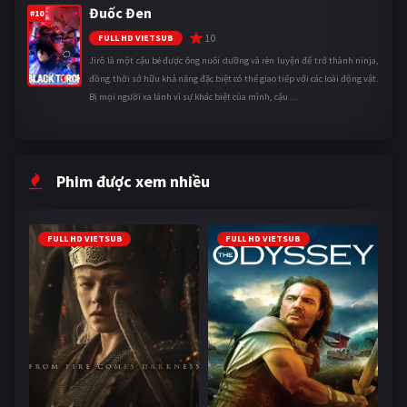
Đuốc Đen
#10
10
FULL HD VIETSUB
Jirô là một cậu bé được ông nuôi dưỡng và rèn luyện để trở thành ninja,
đồng thời sở hữu khả năng đặc biệt có thể giao tiếp với các loài động vật.
Bị mọi người xa lánh vì sự khác biệt của mình, cậu ...
Phim được xem nhiều
FULL HD VIETSUB
FULL HD VIETSUB