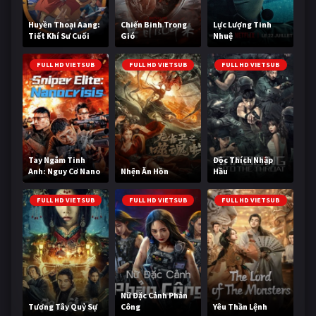
Huyền Thoại Aang:
Chiến Binh Trong
Lực Lượng Tinh
Tiết Khí Sư Cuối
Gió
Nhuệ
Cùng
FULL HD VIETSUB
FULL HD VIETSUB
FULL HD VIETSUB
Tay Ngắm Tinh
Độc Thích Nhập
Anh: Nguy Cơ Nano
Nhện Ăn Hồn
Hầu
FULL HD VIETSUB
FULL HD VIETSUB
FULL HD VIETSUB
Nữ Đặc Cảnh Phản
Tương Tây Quỷ Sự
Công
Yêu Thần Lệnh