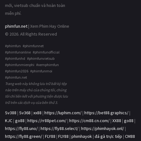
mới, vietsub chuẩn và hoàn toàn
miễn phí.
phimfun.net
| Xem Phim Hay Online
© 2026. All Rights Reserved
#phimfun #phimfunnet
#phimfunonline #phimfunofficial
#phimfunhd #phimfunvietsub
#phimfunmienphi #xemphimfun
#phimfun2026 #phimfunmoi
#phimfun.net
Trang web này không lưu trữ bất kỳ tệp
nào trên máy chủ của chúng tôi, chúng
tôi chỉ liên kết với phương tiện được lưu
trữ trên các dịch vụ của bên thứ 3.
Sv388
|
Sv368
|
xx88
|
https://luphim.com/
|
https://bet88.graphics/
|
KJC
|
go88
|
https://rr88pet.com/
|
https://cm88.cn.com/
|
XX88
|
go88
|
https://fly88.uno/
|
https://fly88.select/
|
https://phimhayok.onl/
|
https://fly88.green/
|
FLY88
|
FLY88
|
phimhayok
|
đá gà trực tiếp
|
CM88