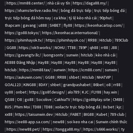
|
https://mm88.center/
|
nhà cái uy tín
|
https://daga88.my/
|
https://xhamsterlive.radio.fm/
|
bóng đá trực tiếp
|
trực tiếp bóng đá
|
trực tiếp bóng đá hôm nay
|
ca khia
|
tỷ lệ kèo nhà cái
|
90phut
|
thapcam
|
gavang
|
u888
|
SHBET
|
fly88
|
https://keonhacaitop.com/
|
https://go88.tokyo/
|
https://keonhacai.international/
|
https://phimhayok.tv/
|
https://phimhayok.co/
|
RR88
|
Hitclub
|
789Club
|
GG88
|
https://ok9.works/
|
NOHU
|
TT88
|
789P
|
qh88
|
rr88
|
J88
|
https://gavangtv.llc/
|
luongsontv
|
sunwin
|
hitclub
|
kèo nhà cái
|
AE888 Đăng Nhập
|
Hay88
|
Hay88
|
Hay88
|
Hay88
|
Hay88
|
Hay88
|
hitclub
|
https://mm88.tax/
|
sunwin
|
https://icm88.com/
|
sunwin
|
https://aukuwin.com/
|
GG88
|
RR88
|
shbet
|
Hitclub
|
NHATVIP
|
GOAL123
|
KING88
|
8DAY
|
shbet
|
grandpashabet
|
86bet
|
o8
|
rr88
|
uy88
|
onbet
|
https://go8f.design/
|
alo789
|
KJC
|
FLY88
|
hay.win
|
QS88
|
O8
|
go88
|
Socolive
|
CakhiaTV
|
https://go88play.site
|
CM88
|
8US
|
Phim Moi
|
TD88
|
TD88
|
xoilactv trực tiếp bóng đá
|
8x bet
|
kjc
|
xx88
|
https://taisunwin.dev
|
Hitclub
|
FABET
|
BIG88
|
Kubet
|
789 club
|
https://ee88-app.sa.com/
|
new88
|
soi keo nha cai
|
Sunwin chính thức
|
https://new88.pet/
|
https://tongga88.my/
|
https://s666.works/
|
ty