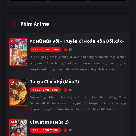
Phim Anime
Ác Nữ Nửa Vời ~Truyền Kì Hoán Hồn Đổi Xác~
#1
10
FULL HD VIETSUB
Được điện hạ hết mực sủng ái và ví như nàng bướm rực rỡ giữa chốn
cung đình, Reirin bất ngờ trở thành nạn nhân của Keigetsu – một kẻ
sống ký sinh trong triều đình đã sử dụng ma thuật để hoán đổi th ...
Tanya Chiến Ký (Mùa 2)
#2
10
FULL HD VIETSUB
Sau những chiến thắng đầy khốc liệt trên chiến trường, Tanya
Degurechaff tiếp tục phục vụ trong quân đội Đế quốc khi cuộc chiến ngày
càng leo thang và mở rộng trên nhiều mặt trận. Dù sở hữu tài năn ...
Clevatess (Mùa 2)
#3
10
FULL HD VIETSUB