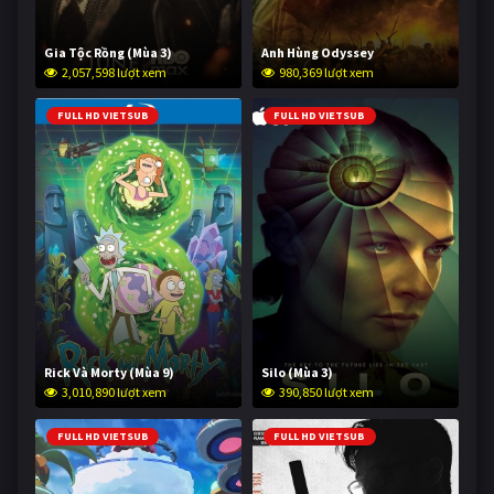
Gia Tộc Rồng (Mùa 3)
Anh Hùng Odyssey
2,057,598 lượt xem
980,369 lượt xem
FULL HD VIETSUB
FULL HD VIETSUB
Rick Và Morty (Mùa 9)
Silo (Mùa 3)
3,010,890 lượt xem
390,850 lượt xem
FULL HD VIETSUB
FULL HD VIETSUB