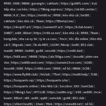
RR88
|
XX88
|
MB66
|
gavangtv
|
cakhiatv
|
https://go88fc.com/
|
trực
tiếp nba
|
soi kèo
|
https://79king.express/
|
https://ok365.center/
|
MB66
|
KJC
|
8xx
|
https://mm88.io/
|
RR88
|
kèo nhà cái
|
bet88
|
cakhiatv
|
kèo nhà cái
|
78win
|
https://f8beta2.me/
|
https://rikvip97.art/
|
https://sunwin97.art/
|
https://kclub.team/
|
SHBET
|
xx88
|
8kbet
|
https://rr88.se.net/
|
kèo nhà cái
|
RR88
|
78win
|
bongdalu
|
nha cai uy tin
|
ty le ca cuoc
|
7mcn
|
Xóc đĩa online
|
Kèo nhà
cái 5
|
88goals
|
iwin
|
Tài xỉu MD5
|
1GOM
|
Rikvip
|
Go88
|
B52 club
|
max88
|
MM88
|
Ae888
|
go88
|
xoso66
|
https://cm88.dad/
|
https://hi88.uno/
|
MM88
|
https://alo789ga.com/
|
Xoso66
|
phim sex
vlxx
|
https://xx88brand.com/
|
https://sunwin19.cn.com/
|
GG88
|
Xoso66
|
XX88
|
https://rr88it.com/
|
RR88
|
nổ hũ
|
MB66
|
SC88
|
https://www.fly888.club/
|
hitclub
|
77bet
|
https://mu88.help/
|
f168
|
https://hoiquantv.vip/
|
https://hoiquantv.site/
|
https://hoiquantv.online/
|
Kèo Nhà Cái
|
Socolive
|
8XX
|
SumClub
|
https://79king1.fun/
|
HITCLUB
|
https://uu88n.org/
|
tr88
|
ae888
|
mcw
|
kuwin
|
88bet
|
x88
|
ao88
|
qq88
|
sumclub
|
go88
|
B52 club
|
https://shbet.health/
|
33win
|
99ok
|
https://vnew88.net/
|
nổ hũ
|