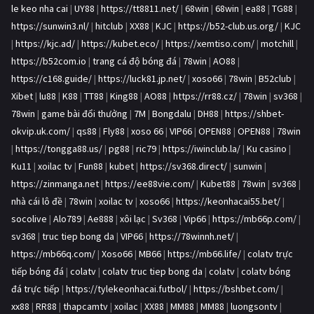
le keo nha cai
|
UY88
|
https://tt8811.net/
|
68win
|
68win
|
ea88
|
TG88
|
https://sunwin3.nl/
|
hitclub
|
XX88
|
KJC
|
https://b52-club.us.org/
|
KJC
|
https://kjc.ad/
|
https://kubet.eco/
|
https://xemtiso.com/
|
motchill
|
https://b52com.io
|
trang cá độ bóng đá
|
78win
|
AO88
|
https://c168.guide/
|
https://luck81.jp.net/
|
xoso66
|
78win
|
B52club
|
Xibet
|
lu88
|
K88
|
TT88
|
King88
|
AO88
|
https://rr88.cz/
|
78win
|
sv368
|
78win
|
game bài đổi thưởng
|
7M
|
Bongdalu
|
DH88
|
https://shbet-
okvip.uk.com/
|
qs88
|
Fly88
|
xoso 66
|
VIP66
|
OPEN88
|
OPEN88
|
78win
|
https://tongga88.us/
|
pg88
|
ric79
|
https://iwinclub.la/
|
Ku casino
|
Ku11
|
xoilac tv
|
Fun88
|
kubet
|
https://sv368.direct/
|
sunwin
|
https://zinmanga.net
|
https://ee88vie.com/
|
Kubet88
|
78win
|
sv368
|
nhà cái lô đề
|
78win
|
xoilac tv
|
xoso66
|
https://keonhacai55.bet/
|
socolive
|
Alo789
|
Ae888
|
xôi lạc
|
Sv368
|
Vip66
|
https://mb66p.com/
|
sv368
|
truc tiep bong da
|
VIP66
|
https://78winnh.net/
|
https://mb66q.com/
|
Xoso66
|
MB66
|
https://mb66.life/
|
colatv trực
tiếp bóng đá
|
colatv
|
colatv truc tiep bong da
|
colatv
|
colatv bóng
đá trực tiếp
|
https://tylekeonhacai.futbol/
|
https://bshbet.com/
|
xx88
|
RR88
|
thapcamtv
|
xoilac
|
XX88
|
MM88
|
MM88
|
luongsontv
|