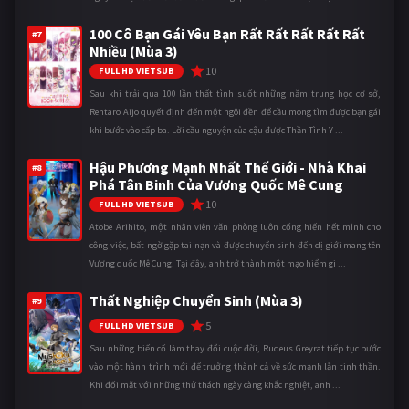
100 Cô Bạn Gái Yêu Bạn Rất Rất Rất Rất Rất
#7
Nhiều (Mùa 3)
10
FULL HD VIETSUB
Sau khi trải qua 100 lần thất tình suốt những năm trung học cơ sở,
Rentaro Aijo quyết định đến một ngôi đền để cầu mong tìm được bạn gái
khi bước vào cấp ba. Lời cầu nguyện của cậu được Thần Tình Y ...
Hậu Phương Mạnh Nhất Thế Giới - Nhà Khai
#8
Phá Tân Binh Của Vương Quốc Mê Cung
10
FULL HD VIETSUB
Atobe Arihito, một nhân viên văn phòng luôn cống hiến hết mình cho
công việc, bất ngờ gặp tai nạn và được chuyển sinh đến dị giới mang tên
Vương quốc Mê Cung. Tại đây, anh trở thành một mạo hiểm gi ...
Thất Nghiệp Chuyển Sinh (Mùa 3)
#9
5
FULL HD VIETSUB
Sau những biến cố làm thay đổi cuộc đời, Rudeus Greyrat tiếp tục bước
vào một hành trình mới để trưởng thành cả về sức mạnh lẫn tinh thần.
Khi đối mặt với những thử thách ngày càng khắc nghiệt, anh ...