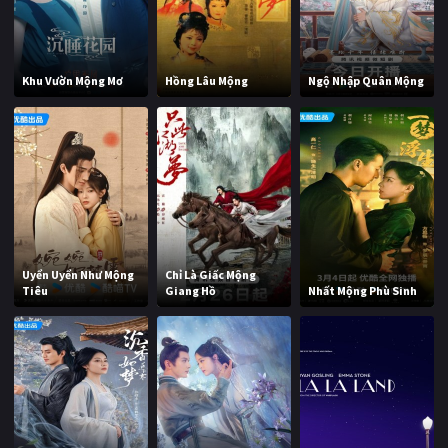
Khu Vườn Mộng Mơ
Hồng Lâu Mộng
Ngộ Nhập Quân Mộng
Uyển Uyển Như Mộng
Chỉ Là Giấc Mộng
Tiêu
Giang Hồ
Nhất Mộng Phù Sinh