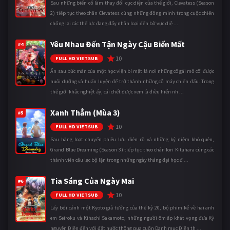
Sau những biến cố làm thay đổi cục diện của thế giới, Clevatess (Season
2) tiếp tục theo chân Clevatess cùng những đồng minh trong cuộc chiến
chống lại các thế lực đang đẩy nhân loại đến bờ vực diệ ...
Yêu Nhau Đến Tận Ngày Cậu Biến Mất
#4
10
FULL HD VIETSUB
Ẩn sau bức màn của một học viện bí mật là nơi những cô gái mồ côi được
nuôi dưỡng và huấn luyện để trở thành những cỗ máy chiến đấu. Trong
thế giới khắc nghiệt ấy, cái chết được xem là điều hiển nh ...
Xanh Thẳm (Mùa 3)
#5
10
FULL HD VIETSUB
Sau hàng loạt chuyến phiêu lưu điên rồ và những kỷ niệm khó quên,
Grand Blue Dreaming (Season 3) tiếp tục theo chân Iori Kitahara cùng các
thành viên câu lạc bộ lặn trong những ngày tháng đại học đ ...
Tia Sáng Của Ngày Mai
#6
10
FULL HD VIETSUB
Lấy bối cảnh một Kyoto giả tưởng của thế kỷ 20, bộ phim kể về hai anh
em Seiroku và Kihachi Sakamoto, những người ôm ấp khát vọng đưa Kỷ
nguyên Điện đến với đất nước thông qua cuốn Danh mục Điện th ...