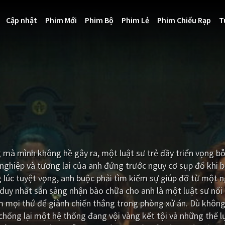
Cập nhật
Phim Mới
Phim Bộ
Phim Lẻ
Phim Chiếu Rạp
T
ng mà mình không hề gây ra, một luật sư trẻ đầy triển vọng 
 nghiệp và tương lai của anh đứng trước nguy cơ sụp đổ khi
g lúc tuyệt vọng, anh buộc phải tìm kiếm sự giúp đỡ từ một 
duy nhất sẵn sàng nhận bào chữa cho anh là một luật sư nổi 
m mọi thứ để giành chiến thắng trong phòng xử án. Dù không
 chống lại một hệ thống đang vội vàng kết tội và những thế lự