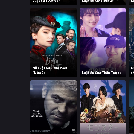
Luật Sư 1000 Won
Luật Sư CIA (Mùa 2)
L
Nữ Luật Sư Lidia Poët
N
(Mùa 2)
Luật Sư Của Thần Tượng
(