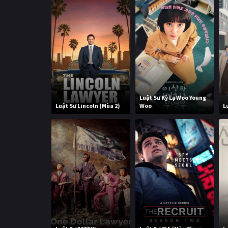
Luật Sư Kỳ Lạ Woo Young
Luật Sư Lincoln (Mùa 2)
Woo
L