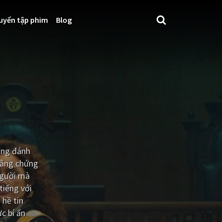
uyển tập phim
Blog
bỗng đánh
 bằng chứng
người mà
tiếng với
 hề tin
c bí ẩn