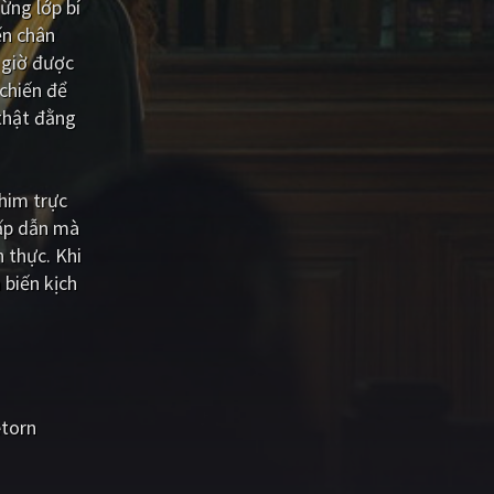
ừng lớp bí
ến chân
 giờ được
 chiến để
thật đằng
him trực
hấp dẫn mà
 thực. Khi
 biến kịch
torn