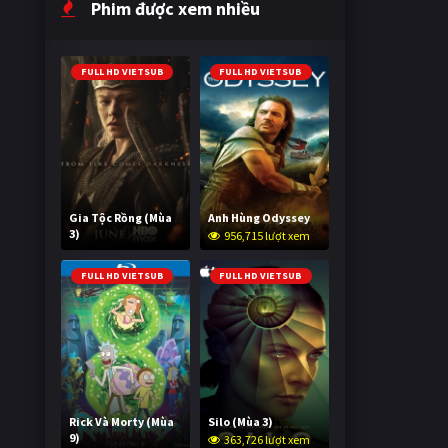
Phim được xem nhiều
FULL HD VIETSUB
FULL HD VIETSUB
Gia Tộc Rồng (Mùa
Anh Hùng Odyssey
3)
956,715 lượt xem
2,022,581 lượt xem
FULL HD VIETSUB
FULL HD VIETSUB
Rick Và Morty (Mùa
Silo (Mùa 3)
9)
363,726 lượt xem