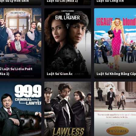
uật Sư Ly Hôn Shin
Luật sư CIA (Mùa 1)
Luật Sư Công Ích
ữ Luật Sư Lidia Poët
Mùa 1)
Luật Sư Gian Ác
Luật Sư Không Bằng Cấ