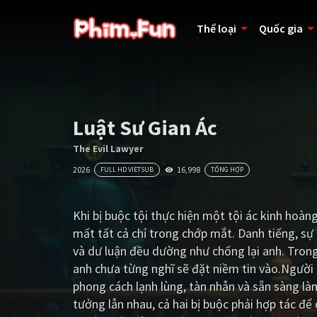
Thể loại
Quốc gia
Luật Sư Gian Ác
The Evil Lawyer
2026
16,998
FULL HD VIETSUB
TỔNG HỢP
Khi bị buộc tội thực hiện một tội ác kinh hoà
mất tất cả chỉ trong chớp mắt. Danh tiếng, sự
và dư luận đều dường như chống lại anh. Tron
anh chưa từng nghĩ sẽ đặt niềm tin vào.Người 
phong cách lạnh lùng, tàn nhẫn và sẵn sàng là
tưởng lẫn nhau, cả hai bị buộc phải hợp tác để