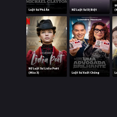
9
Luật Sư Phá Án
Nữ Luật Sư Dị Biệt
(
Nữ Luật Sư Lidia Poët
(Mùa 3)
Luật Sư Xuất Chúng
L