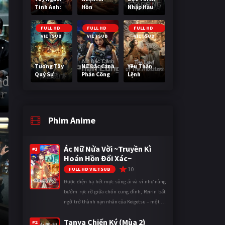
Tinh Anh:
Hồn
Nhập Hầu
Nguy Cơ
Nano
FULL HD
FULL HD
FULL HD
VIETSUB
VIETSUB
VIETSUB
Tương Tây
Nữ Đặc Cảnh
Yêu Thần
Quỷ Sự
Phản Công
Lệnh
Phim Anime
Ác Nữ Nửa Vời ~Truyền Kì
#1
Hoán Hồn Đổi Xác~
10
FULL HD VIETSUB
Được điện hạ hết mực sủng ái và ví như nàng
bướm rực rỡ giữa chốn cung đình, Reirin bất
ngờ trở thành nạn nhân của Keigetsu – một kẻ
sống ký sinh trong triều đình đã sử dụng ma
Tanya Chiến Ký (Mùa 2)
thuật để hoán đổi th ...
#2