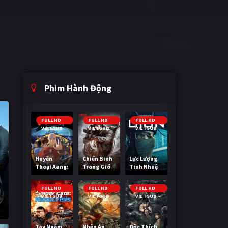
Phim Hành Động
FULL HD
FULL HD
FULL HD
VIETSUB
VIETSUB
VIETSUB
Huyền
Chiến Binh
Lực Lượng
Thoại Aang:
Trong Gió
Tinh Nhuệ
Tiết Khí Sư
Cuối Cùng
FULL HD
FULL HD
FULL HD
VIETSUB
VIETSUB
VIETSUB
Tay Ngắm
Nhện Ăn
Độc Thích