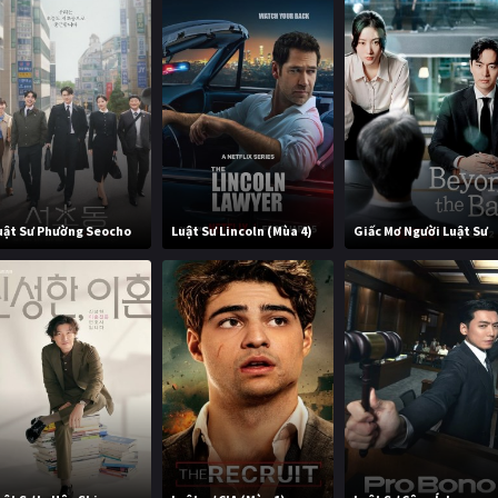
uật Sư Phường Seocho
Luật Sư Lincoln (Mùa 4)
Giấc Mơ Người Luật Sư