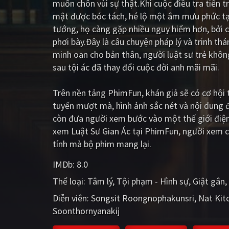
muốn chôn vùi sự thật.Khi cuộc điều tra tiến t
mật được bóc tách, hé lộ một âm mưu phức tạ
tướng, họ càng gặp nhiều nguy hiểm hơn, bởi 
phơi bày.Đây là câu chuyện pháp lý và trinh th
minh oan cho bản thân, người luật sư trẻ khô
sau tội ác đã thay đổi cuộc đời anh mãi mãi.
Trên nền tảng
PhimFun
, khán giả sẽ có cơ hộ
tuyến mượt mà, hình ảnh sắc nét và nội dung 
còn đưa người xem bước vào một thế giới điện
xem Luật Sư Gian Ác tại PhimFun, người xem c
tính mà bộ phim mang lại.
IMDb:
8.0
Thể loại:
Tâm lý
Tội phạm - Hình sự
Giật gân
Diễn viên:
Songsit Roongnophakunsri
Nat Kitc
Soonthornyanakij