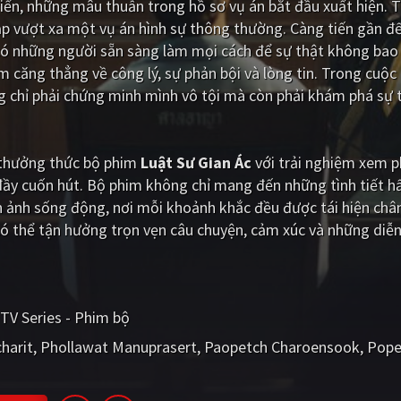
riển, những mâu thuẫn trong hồ sơ vụ án bắt đầu xuất hiện. T
p vượt xa một vụ án hình sự thông thường. Càng tiến gần đ
có những người sẵn sàng làm mọi cách để sự thật không bao
ám căng thẳng về công lý, sự phản bội và lòng tin. Trong cuộc
ng chỉ phải chứng minh mình vô tội mà còn phải khám phá sự 
i thưởng thức bộ phim
Luật Sư Gian Ác
với trải nghiệm xem p
đầy cuốn hút. Bộ phim không chỉ mang đến những tình tiết 
 ảnh sống động, nơi mỗi khoảnh khắc đều được tái hiện chân
ó thể tận hưởng trọn vẹn câu chuyện, cảm xúc và những diễn
TV Series - Phim bộ
harit
Phollawat Manuprasert
Paopetch Charoensook
Pope