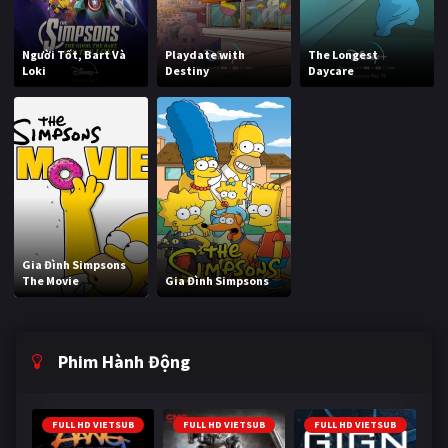
Người Tốt, Bart Và
Playdate with
The Longest
Loki
Destiny
Daycare
Gia Đình Simpsons
The Movie
Gia Đình Simpsons
Phim Hành Động
FULL HD VIETSUB
FULL HD VIETSUB
FULL HD VIETSUB