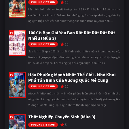
10
FULL HD VIETSUB
Lấy bối cảnh một Kyoto giả tưởng của thế kỷ 20, bộ phim kể về hai anh
em Seiroku và Kihachi Sakamoto, những người ôm ấp khát vọng đưa Kỷ
nguyên Điện đến với đất nước thông qua cuốn Danh mục Điện th ...
100 Cô Bạn Gái Yêu Bạn Rất Rất Rất Rất Rất
#7
Nhiều (Mùa 3)
10
FULL HD VIETSUB
Sau khi trải qua 100 lần thất tình suốt những năm trung học cơ sở,
Rentaro Aijo quyết định đến một ngôi đền để cầu mong tìm được bạn gái
khi bước vào cấp ba. Lời cầu nguyện của cậu được Thần Tình Y ...
Hậu Phương Mạnh Nhất Thế Giới - Nhà Khai
#8
Phá Tân Binh Của Vương Quốc Mê Cung
10
FULL HD VIETSUB
Atobe Arihito, một nhân viên văn phòng luôn cống hiến hết mình cho
công việc, bất ngờ gặp tai nạn và được chuyển sinh đến dị giới mang tên
Vương quốc Mê Cung. Tại đây, anh trở thành một mạo hiểm gi ...
Thất Nghiệp Chuyển Sinh (Mùa 3)
#9
5
FULL HD VIETSUB