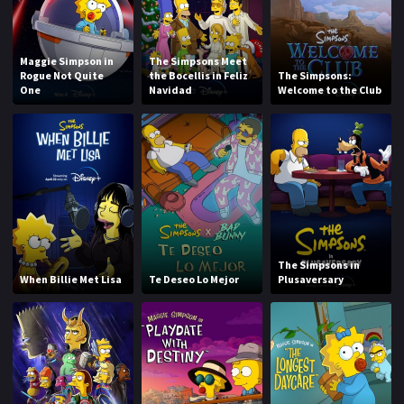
Maggie Simpson in
The Simpsons Meet
Rogue Not Quite
the Bocellis in Feliz
The Simpsons:
One
Navidad
Welcome to the Club
The Simpsons in
When Billie Met Lisa
Te Deseo Lo Mejor
Plusaversary