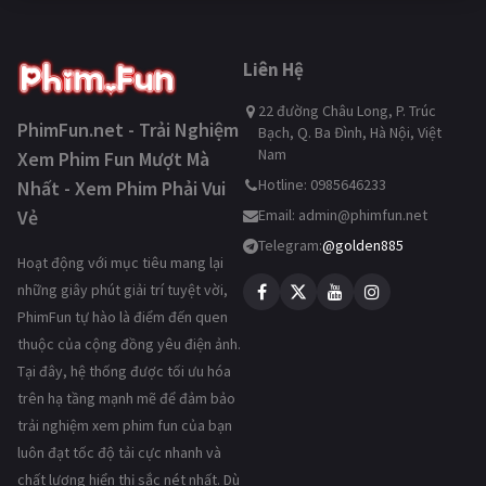
Liên Hệ
22 đường Châu Long, P. Trúc
PhimFun.net - Trải Nghiệm
Bạch, Q. Ba Đình, Hà Nội, Việt
Nam
Xem Phim Fun Mượt Mà
Hotline: 0985646233
Nhất - Xem Phim Phải Vui
Vẻ
Email:
admin@phimfun.net
Telegram:
@golden885
Hoạt động với mục tiêu mang lại
những giây phút giải trí tuyệt vời,
PhimFun tự hào là điểm đến quen
thuộc của cộng đồng yêu điện ảnh.
Tại đây, hệ thống được tối ưu hóa
trên hạ tầng mạnh mẽ để đảm bảo
trải nghiệm xem phim fun của bạn
luôn đạt tốc độ tải cực nhanh và
chất lượng hiển thị sắc nét nhất. Dù