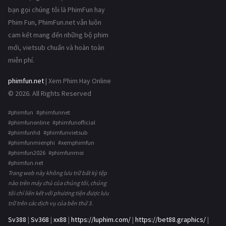
bạn gọi chúng tôi là PhimFun hay
Phim Fun, PhimFun.net vẫn luôn
cam kết mang đến những bộ phim
mới, vietsub chuẩn và hoàn toàn
miễn phí.
phimfun.net
| Xem Phim Hay Online
© 2026. All Rights Reserved
#phimfun #phimfunnet
#phimfunonline #phimfunofficial
#phimfunhd #phimfunvietsub
#phimfunmienphi #xemphimfun
#phimfun2026 #phimfunmoi
#phimfun.net
Trang web này không lưu trữ bất kỳ tệp
nào trên máy chủ của chúng tôi, chúng
tôi chỉ liên kết với phương tiện được lưu
trữ trên các dịch vụ của bên thứ 3.
Sv388
|
Sv368
|
xx88
|
https://luphim.com/
|
https://bet88.graphics/
|