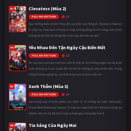
Clevatess (Mùa 2)
#3
10
FULL HD VIETSUB
Sau những biến cố làm thay đổi cục diện của thế giới, Clevatess (Season
2) tiếp tục theo chân Clevatess cùng những đồng minh trong cuộc chiến
chống lại các thế lực đang đẩy nhân loại đến bờ vực diệ ...
Yêu Nhau Đến Tận Ngày Cậu Biến Mất
#4
10
FULL HD VIETSUB
Ẩn sau bức màn của một học viện bí mật là nơi những cô gái mồ côi được
nuôi dưỡng và huấn luyện để trở thành những cỗ máy chiến đấu. Trong
thế giới khắc nghiệt ấy, cái chết được xem là điều hiển nh ...
Xanh Thẳm (Mùa 3)
#5
10
FULL HD VIETSUB
Sau hàng loạt chuyến phiêu lưu điên rồ và những kỷ niệm khó quên,
Grand Blue Dreaming (Season 3) tiếp tục theo chân Iori Kitahara cùng các
thành viên câu lạc bộ lặn trong những ngày tháng đại học đ ...
Tia Sáng Của Ngày Mai
#6