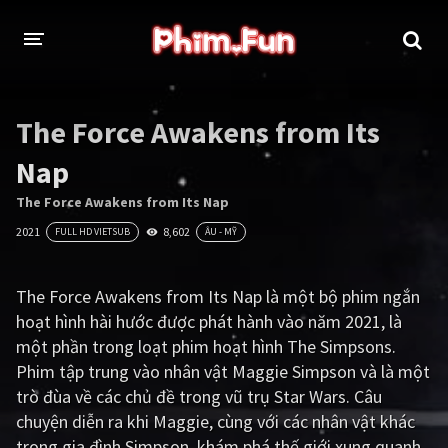
THỂ LOẠI
The Force Awakens from Its
Thần thoại - Cổ trang
Hành động
Nap
Tâm lý
Chiến tranh
The Force Awakens from Its Nap
2021
8,602
FULL HD VIETSUB
ÂU - MỸ
Võ thuật - Kiếm hiệp
Nhạc kịch
Kinh dị
Tội phạm - Hình sự
The Force Awakens from Its Nap là một bộ phim ngắn
hoạt hình hài hước được phát hành vào năm 2021, là
Phiêu lưu
Hài hước
một phần trong loạt phim hoạt hình The Simpsons.
Viễn tưởng
Khoa học - Tài liệu
Phim tập trung vào nhân vật Maggie Simpson và là một
trò đùa về các chủ đề trong vũ trụ Star Wars. Câu
Hoạt hình
Thể thao
chuyện diễn ra khi Maggie, cùng với các nhân vật khác
Tình cảm - Lãng mạn
Kỳ ảo
trong gia đình Simpson, khám phá thế giới xung quanh