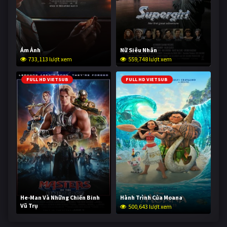
Ám Ảnh
Nữ Siêu Nhân
733,113 lượt xem
559,748 lượt xem
FULL HD VIETSUB
FULL HD VIETSUB
He-Man Và Những Chiến Binh
Hành Trình Của Moana
Vũ Trụ
500,643 lượt xem
250,342 lượt xem