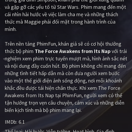
và gặp gỡ các yếu tố từ Star Wars. Phim mang đến một
Giật gân
Gia đình
cái nhìn hài hước về việc làm cha mẹ và những thách
thức mà Maggie phải đối mặt trong hành trình của
Bí ẩn
Lịch sử
mình.
Viễn Tây
Tiểu sử
Trên nền tảng
PhimFun
, khán giả sẽ có cơ hội thưởng
GameShow
DramaTV
thức bộ phim
The Force Awakens from Its Nap
với trải
nghiệm xem phim trực tuyến mượt mà, hình ảnh sắc nét
QUỐC GIA
và nội dung đầy cuốn hút. Bộ phim không chỉ mang đến
những tình tiết hấp dẫn mà còn đưa người xem bước
Âu - Mỹ
Trung Quốc - Hồng Kông
vào một thế giới điện ảnh sống động, nơi mỗi khoảnh
Hàn Quốc
Nhật Bản
khắc đều được tái hiện chân thực. Khi xem The Force
Awakens from Its Nap tại PhimFun, người xem có thể
Ấn Độ
Việt Nam
tận hưởng trọn vẹn câu chuyện, cảm xúc và những diễn
Tổng hợp
biến kịch tính mà bộ phim mang lại.
IMDb:
6.1
CẬP NHẬT
Thể loại:
Hài hước
Viễn tưởng
Hoạt hình
Gia đình