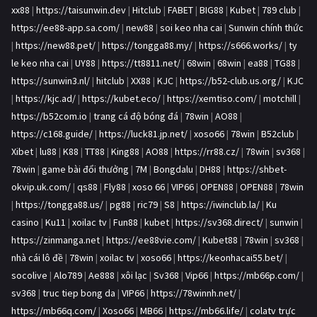
xx88
|
https://taisunwin.dev
|
Hitclub
|
FABET
|
BIG88
|
Kubet
|
789 club
|
https://ee88-app.sa.com/
|
new88
|
soi keo nha cai
|
Sunwin chính thức
|
https://new88.pet/
|
https://tongga88.my/
|
https://s666.works/
|
ty
le keo nha cai
|
UY88
|
https://tt8811.net/
|
68win
|
68win
|
ea88
|
TG88
|
https://sunwin3.nl/
|
hitclub
|
XX88
|
KJC
|
https://b52-club.us.org/
|
KJC
|
https://kjc.ad/
|
https://kubet.eco/
|
https://xemtiso.com/
|
motchill
|
https://b52com.io
|
trang cá độ bóng đá
|
78win
|
AO88
|
https://c168.guide/
|
https://luck81.jp.net/
|
xoso66
|
78win
|
B52club
|
Xibet
|
lu88
|
K88
|
TT88
|
King88
|
AO88
|
https://rr88.cz/
|
78win
|
sv368
|
78win
|
game bài đổi thưởng
|
7M
|
Bongdalu
|
DH88
|
https://shbet-
okvip.uk.com/
|
qs88
|
Fly88
|
xoso 66
|
VIP66
|
OPEN88
|
OPEN88
|
78win
|
https://tongga88.us/
|
pg88
|
ric79
|
S8
|
https://iwinclub.la/
|
Ku
casino
|
Ku11
|
xoilac tv
|
Fun88
|
kubet
|
https://sv368.direct/
|
sunwin
|
https://zinmanga.net
|
https://ee88vie.com/
|
Kubet88
|
78win
|
sv368
|
nhà cái lô đề
|
78win
|
xoilac tv
|
xoso66
|
https://keonhacai55.bet/
|
socolive
|
Alo789
|
Ae888
|
xôi lạc
|
Sv368
|
Vip66
|
https://mb66p.com/
|
sv368
|
truc tiep bong da
|
VIP66
|
https://78winnh.net/
|
https://mb66q.com/
|
Xoso66
|
MB66
|
https://mb66.life/
|
colatv trực