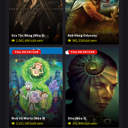
Gia Tộc Rồng (Mùa 3)
Anh Hùng Odyssey
2,061,446 lượt xem
981,318 lượt xem
FULL HD VIETSUB
FULL HD VIETSUB
Rick Và Morty (Mùa 9)
Silo (Mùa 3)
3,011,543 lượt xem
391,898 lượt xem