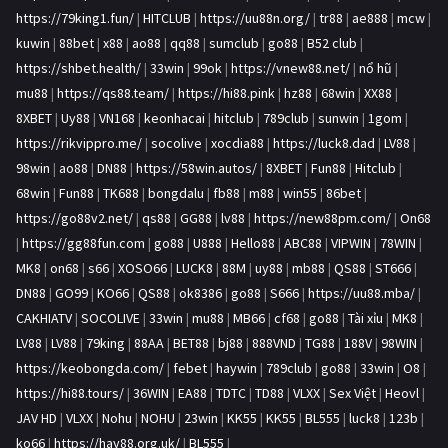
https://79king1.fun/
|
HITCLUB
|
https://uu88n.org/
|
tr88
|
ae888
|
mcw
|
kuwin
|
88bet
|
x88
|
ao88
|
qq88
|
sumclub
|
go88
|
B52 club
|
https://shbet.health/
|
33win
|
99ok
|
https://vnew88.net/
|
nổ hũ
|
mu88
|
https://qs88.team/
|
https://hi88.pink
|
hz88
|
68win
|
XX88
|
8XBET
|
Uy88
|
VN168
|
keonhacai
|
hitclub
|
789club
|
sunwin
|
1gom
|
https://rikvippro.me/
|
socolive
|
xocdia88
|
https://luck8.dad
|
LV88
|
98win
|
ao88
|
DN88
|
https://58win.autos/
|
8XBET
|
Fun88
|
Hitclub
|
68win
|
Fun88
|
TK688
|
bongdalu
|
fb88
|
m88
|
win55
|
86bet
|
https://go88v2.net/
|
qs88
|
GG88
|
lv88
|
https://new88pm.com/
|
On68
|
https://gg88fun.com
|
go88
|
U888
|
Hello88
|
ABC88
|
VIPWIN
|
78WIN
|
MK8
|
on68
|
s66
|
XOSO66
|
LUCK8
|
88M
|
uy88
|
mb88
|
QS88
|
ST666
|
DN88
|
GO99
|
KO66
|
QS88
|
ok8386
|
go88
|
S666
|
https://uu88.mba/
|
CAKHIATV
|
SOCOLIVE
|
33win
|
mu88
|
MB66
|
cf68
|
go88
|
Tài xỉu
|
MK8
|
LV88
|
LV88
|
79king
|
88AA
|
BET88
|
bj88
|
888VND
|
TG88
|
188V
|
98WIN
|
https://keobongda.com/
|
febet
|
haywin
|
789club
|
go88
|
33win
|
O8
|
https://hi88.tours/
|
36WIN
|
EA88
|
TDTC
|
TD88
|
VLXX
|
Sex Việt
|
Heovl
|
JAV HD
|
VLXX
|
Nohu
|
NOHU
|
23win
|
KK55
|
KK55
|
BL555
|
luck8
|
123b
|
ko66
|
https://hay88.org.uk/
|
BL555
|