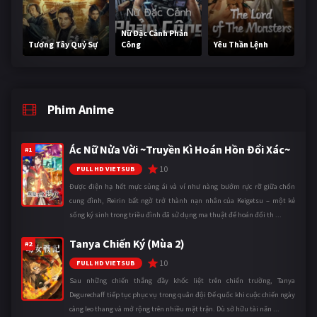
Nữ Đặc Cảnh Phản
Tương Tây Quỷ Sự
Công
Yêu Thần Lệnh
Phim Anime
Ác Nữ Nửa Vời ~Truyền Kì Hoán Hồn Đổi Xác~
#1
10
FULL HD VIETSUB
Được điện hạ hết mực sủng ái và ví như nàng bướm rực rỡ giữa chốn
cung đình, Reirin bất ngờ trở thành nạn nhân của Keigetsu – một kẻ
sống ký sinh trong triều đình đã sử dụng ma thuật để hoán đổi th ...
Tanya Chiến Ký (Mùa 2)
#2
10
FULL HD VIETSUB
Sau những chiến thắng đầy khốc liệt trên chiến trường, Tanya
Degurechaff tiếp tục phục vụ trong quân đội Đế quốc khi cuộc chiến ngày
càng leo thang và mở rộng trên nhiều mặt trận. Dù sở hữu tài năn ...