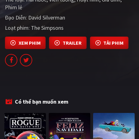
PHIM MỚI
Phim lẻ
Đạo Diễn:
David Silverman
PHIM BỘ
Loạt phim:
The Simpsons
PHIM LẺ
XEM PHIM
TRAILER
TẢI PHIM
PHIM CHIẾU RẠP
TUYỂN TẬP PHIM
BLOG
Có thể bạn muốn xem