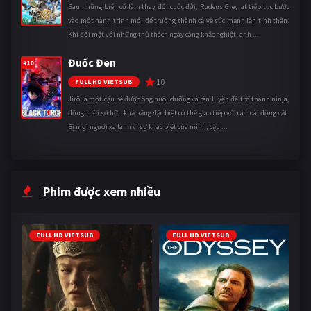
Sau những biến cố làm thay đổi cuộc đời, Rudeus Greyrat tiếp tục bước
vào một hành trình mới để trưởng thành cả về sức mạnh lẫn tinh thần.
Khi đối mặt với những thử thách ngày càng khắc nghiệt, anh ...
Đuốc Đen
#10
10
FULL HD VIETSUB
Jirô là một cậu bé được ông nuôi dưỡng và rèn luyện để trở thành ninja,
đồng thời sở hữu khả năng đặc biệt có thể giao tiếp với các loài động vật.
Bị mọi người xa lánh vì sự khác biệt của mình, cậu ...
Phim được xem nhiều
FULL HD VIETSUB
FULL HD VIETSUB