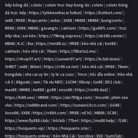
tiếp bóng đá
|
colatv
|
colatv truc tiep bong da
|
colatv
|
colatv bóng
đá trực tiếp
|
https://tylekeonhacai.futbol/
|
https://bshbet.com/
|
xx88
|
RR88
|
thapcamtv
|
xoilac
|
XX88
|
MM88
|
MM88
|
luongsontv
|
RR88
|
XX88
|
MB66
|
gavangtv
|
cakhiatv
|
https://go88fc.com/
|
trực
tiếp nba
|
soi kèo
|
https://79king.express/
|
https://ok365.center/
|
MB66
|
KJC
|
8xx
|
https://mm88.io/
|
RR88
|
kèo nhà cái
|
bet88
|
cakhiatv
|
kèo nhà cái
|
78win
|
https://f8beta2.me/
|
https://rikvip97.art/
|
https://sunwin97.art/
|
https://kclub.team/
|
SHBET
|
xx88
|
8kbet
|
https://rr88.se.net/
|
kèo nhà cái
|
RR88
|
78win
|
bongdalu
|
nha cai uy tin
|
ty le ca cuoc
|
7mcn
|
Xóc đĩa online
|
Kèo nhà
cái 5
|
88goals
|
iwin
|
Tài xỉu MD5
|
1GOM
|
Rikvip
|
Go88
|
B52 club
|
max88
|
MM88
|
Ae888
|
go88
|
xoso66
|
https://cm88.dad/
|
https://hi88.uno/
|
MM88
|
https://alo789ga.com/
|
Xoso66
|
phim sex
vlxx
|
https://xx88brand.com/
|
https://sunwin19.cn.com/
|
GG88
|
Xoso66
|
XX88
|
https://rr88it.com/
|
RR88
|
nổ hũ
|
MB66
|
SC88
|
https://www.fly888.club/
|
hitclub
|
77bet
|
https://mu88.help/
|
f168
|
https://hoiquantv.vip/
|
https://hoiquantv.site/
|
https://hoiquantv.online/
|
Kèo Nhà Cái
|
Socolive
|
8XX
|
SumClub
|