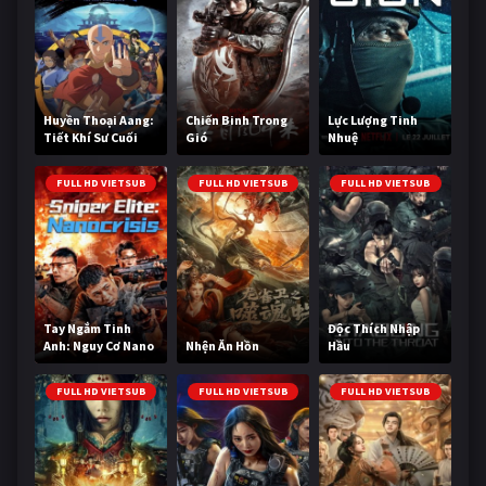
Huyền Thoại Aang:
Chiến Binh Trong
Lực Lượng Tinh
Tiết Khí Sư Cuối
Gió
Nhuệ
Cùng
FULL HD VIETSUB
FULL HD VIETSUB
FULL HD VIETSUB
Tay Ngắm Tinh
Độc Thích Nhập
Anh: Nguy Cơ Nano
Nhện Ăn Hồn
Hầu
FULL HD VIETSUB
FULL HD VIETSUB
FULL HD VIETSUB