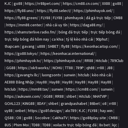
KJC
|
go88
|
https://rr88pet.com/
|
https://cm88.cn.com/
|
XX88
|
go88
|
https://fly88.uno/
|
https://fly88.select/
|
https://phimhayok.onl/
|
https://fly88.green/
|
FLY88
|
FLY88
|
phimhayok
|
đá gà trực tiếp
|
CM88
|
https://mm88.center/
|
nhà cái uy tín
|
https://daga88.my/
|
https://xhamsterlive.radio.fm/
|
bóng đá trực tiếp
|
trực tiếp bóng đá
|
trực tiếp bóng đá hôm nay
|
ca khia
|
tỷ lệ kèo nhà cái
|
90phut
|
thapcam
|
gavang
|
u888
|
SHBET
|
fly88
|
https://keonhacaitop.com/
|
https://go88.tokyo/
|
https://keonhacai.international/
|
https://phimhayok.tv/
|
https://phimhayok.co/
|
RR88
|
Hitclub
|
789Club
|
GG88
|
https://ok9.works/
|
NOHU
|
TT88
|
789P
|
qh88
|
rr88
|
J88
|
https://gavangtv.llc/
|
luongsontv
|
sunwin
|
hitclub
|
kèo nhà cái
|
AE888 Đăng Nhập
|
Hay88
|
Hay88
|
Hay88
|
Hay88
|
Hay88
|
Hay88
|
hitclub
|
https://mm88.tax/
|
sunwin
|
https://icm88.com/
|
sunwin
|
https://aukuwin.com/
|
GG88
|
RR88
|
shbet
|
Hitclub
|
NHATVIP
|
GOAL123
|
KING88
|
8DAY
|
shbet
|
grandpashabet
|
86bet
|
o8
|
rr88
|
uy88
|
onbet
|
https://go8f.design/
|
alo789
|
KJC
|
FLY88
|
hay.win
|
QS88
|
O8
|
go88
|
Socolive
|
CakhiaTV
|
https://go88play.site
|
CM88
|
8US
|
Phim Moi
|
TD88
|
TD88
|
xoilactv trực tiếp bóng đá
|
8x bet
|
kjc
|