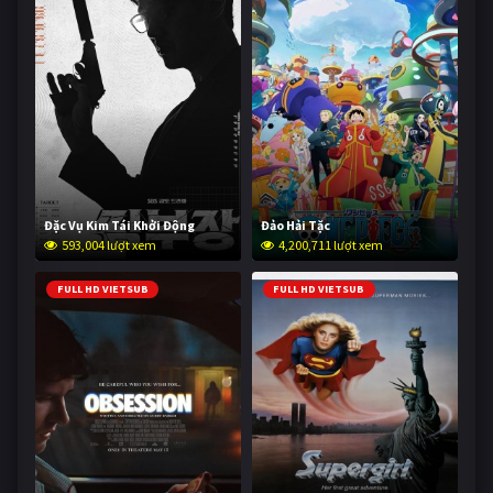
Đặc Vụ Kim Tái Khởi Động
Đảo Hải Tặc
593,004 lượt xem
4,200,711 lượt xem
FULL HD VIETSUB
FULL HD VIETSUB