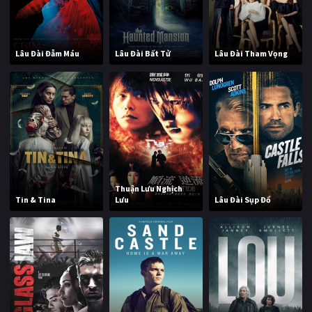
Lâu Đài Đẫm Máu
Lâu Đài Bất Tử
Lâu Đài Tham Vọng
Thuận Lưu Nghịch
Tin & Tina
Lưu
Lâu Đài Sụp Đổ