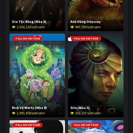
Gia Tộc Rồng (Mùa 3)
Anh Hùng Odyssey
2,016,128 lượt xem
947,595 lượt xem
FULL HD VIETSUB
FULL HD VIETSUB
Rick Và Morty (Mùa 9)
Silo (Mùa 3)
2,993,458 lượt xem
353,107 lượt xem
FULL HD VIETSUB
FULL HD VIETSUB