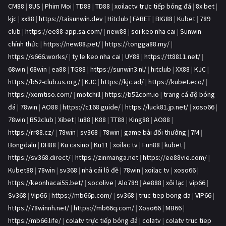
CM88
|
8US
|
Phim Moi
|
TD88
|
TD88
|
xoilactv trực tiếp bóng đá
|
8x bet
|
kjc
|
xx88
|
https://taisunwin.dev
|
Hitclub
|
FABET
|
BIG88
|
Kubet
|
789
club
|
https://ee88-app.sa.com/
|
new88
|
soi keo nha cai
|
Sunwin
chính thức
|
https://new88.pet/
|
https://tongga88.my/
|
https://s666.works/
|
ty le keo nha cai
|
UY88
|
https://tt8811.net/
|
68win
|
68win
|
ea88
|
TG88
|
https://sunwin3.nl/
|
hitclub
|
XX88
|
KJC
|
https://b52-club.us.org/
|
KJC
|
https://kjc.ad/
|
https://kubet.eco/
|
https://xemtiso.com/
|
motchill
|
https://b52com.io
|
trang cá độ bóng
đá
|
78win
|
AO88
|
https://c168.guide/
|
https://luck81.jp.net/
|
xoso66
|
78win
|
B52club
|
Xibet
|
lu88
|
K88
|
TT88
|
King88
|
AO88
|
https://rr88.cz/
|
78win
|
sv368
|
78win
|
game bài đổi thưởng
|
7M
|
Bongdalu
|
DH88
|
Ku casino
|
Ku11
|
xoilac tv
|
Fun88
|
kubet
|
https://sv368.direct/
|
https://zinmanga.net
|
https://ee88vie.com/
|
Kubet88
|
78win
|
sv368
|
nhà cái lô đề
|
78win
|
xoilac tv
|
xoso66
|
https://keonhacai55.bet/
|
socolive
|
Alo789
|
Ae888
|
xôi lạc
|
vip66
|
Sv368
|
Vip66
|
https://mb66p.com/
|
sv368
|
truc tiep bong da
|
VIP66
|
https://78winnh.net/
|
https://mb66q.com/
|
Xoso66
|
MB66
|
https://mb66.life/
|
colatv trực tiếp bóng đá
|
colatv
|
colatv truc tiep