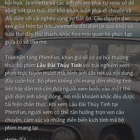
hội họa. Jeannette và các anh chị em phải tự xoay sở để
sống sót qua tuổi thơ khó khăn, luôn phải di chuyển và
Giật gân
Gia đình
đối diện với cái nghèo cùng sự bất ổn. Câu chuyện đan
Bí ẩn
Lịch sử
xen giữa hiện tại (khi Jeannette đối diện lại quá khứ) và
tuổi thơ đầy thử thách, khắc họa mối quan hệ phức tạp
Viễn Tây
Tiểu sử
giữa cô và cha mẹ.
GameShow
DramaTV
Trên nền tảng
PhimFun
, khán giả sẽ có cơ hội thưởng
QUỐC GIA
thức bộ phim
Lâu Đài Thủy Tinh
với trải nghiệm xem
phim trực tuyến mượt mà, hình ảnh sắc nét và nội dung
Âu - Mỹ
Trung Quốc - Hồng Kông
đầy cuốn hút. Bộ phim không chỉ mang đến những tình
tiết hấp dẫn mà còn đưa người xem bước vào một thế
Hàn Quốc
Nhật Bản
giới điện ảnh sống động, nơi mỗi khoảnh khắc đều được
Ấn Độ
Việt Nam
tái hiện chân thực. Khi xem Lâu Đài Thủy Tinh tại
PhimFun, người xem có thể tận hưởng trọn vẹn câu
Tổng hợp
chuyện, cảm xúc và những diễn biến kịch tính mà bộ
phim mang lại.
CẬP NHẬT