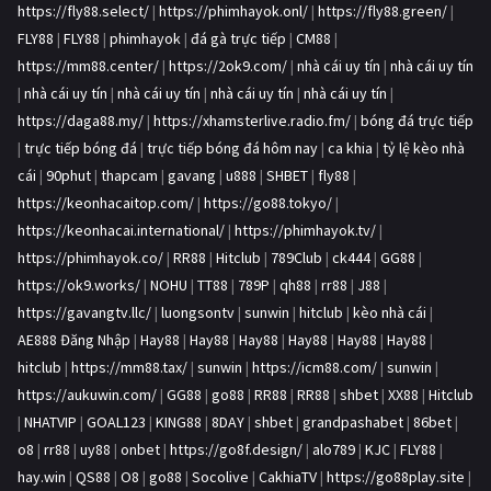
https://fly88.select/
|
https://phimhayok.onl/
|
https://fly88.green/
|
FLY88
|
FLY88
|
phimhayok
|
đá gà trực tiếp
|
CM88
|
https://mm88.center/
|
https://2ok9.com/
|
nhà cái uy tín
|
nhà cái uy tín
|
nhà cái uy tín
|
nhà cái uy tín
|
nhà cái uy tín
|
nhà cái uy tín
|
https://daga88.my/
|
https://xhamsterlive.radio.fm/
|
bóng đá trực tiếp
|
trực tiếp bóng đá
|
trực tiếp bóng đá hôm nay
|
ca khia
|
tỷ lệ kèo nhà
cái
|
90phut
|
thapcam
|
gavang
|
u888
|
SHBET
|
fly88
|
https://keonhacaitop.com/
|
https://go88.tokyo/
|
https://keonhacai.international/
|
https://phimhayok.tv/
|
https://phimhayok.co/
|
RR88
|
Hitclub
|
789Club
|
ck444
|
GG88
|
https://ok9.works/
|
NOHU
|
TT88
|
789P
|
qh88
|
rr88
|
J88
|
https://gavangtv.llc/
|
luongsontv
|
sunwin
|
hitclub
|
kèo nhà cái
|
AE888 Đăng Nhập
|
Hay88
|
Hay88
|
Hay88
|
Hay88
|
Hay88
|
Hay88
|
hitclub
|
https://mm88.tax/
|
sunwin
|
https://icm88.com/
|
sunwin
|
https://aukuwin.com/
|
GG88
|
go88
|
RR88
|
RR88
|
shbet
|
XX88
|
Hitclub
|
NHATVIP
|
GOAL123
|
KING88
|
8DAY
|
shbet
|
grandpashabet
|
86bet
|
o8
|
rr88
|
uy88
|
onbet
|
https://go8f.design/
|
alo789
|
KJC
|
FLY88
|
hay.win
|
QS88
|
O8
|
go88
|
Socolive
|
CakhiaTV
|
https://go88play.site
|