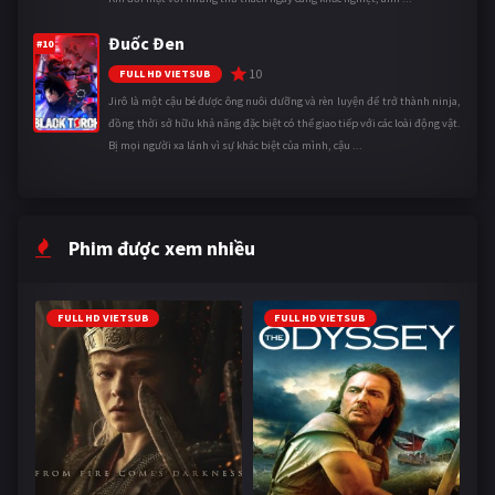
Đuốc Đen
#10
10
FULL HD VIETSUB
Jirô là một cậu bé được ông nuôi dưỡng và rèn luyện để trở thành ninja,
đồng thời sở hữu khả năng đặc biệt có thể giao tiếp với các loài động vật.
Bị mọi người xa lánh vì sự khác biệt của mình, cậu ...
Phim được xem nhiều
FULL HD VIETSUB
FULL HD VIETSUB