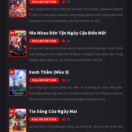
10
FULL HD VIETSUB
Sau những biến cố làm thay đổi cục diện của thế giới, Clevatess (Season
2) tiếp tục theo chân Clevatess cùng những đồng minh trong cuộc chiến
chống lại các thế lực đang đẩy nhân loại đến bờ vực diệ ...
Yêu Nhau Đến Tận Ngày Cậu Biến Mất
#4
10
FULL HD VIETSUB
Ẩn sau bức màn của một học viện bí mật là nơi những cô gái mồ côi được
nuôi dưỡng và huấn luyện để trở thành những cỗ máy chiến đấu. Trong
thế giới khắc nghiệt ấy, cái chết được xem là điều hiển nh ...
Xanh Thẳm (Mùa 3)
#5
10
FULL HD VIETSUB
Sau hàng loạt chuyến phiêu lưu điên rồ và những kỷ niệm khó quên,
Grand Blue Dreaming (Season 3) tiếp tục theo chân Iori Kitahara cùng các
thành viên câu lạc bộ lặn trong những ngày tháng đại học đ ...
Tia Sáng Của Ngày Mai
#6
10
FULL HD VIETSUB
Lấy bối cảnh một Kyoto giả tưởng của thế kỷ 20, bộ phim kể về hai anh