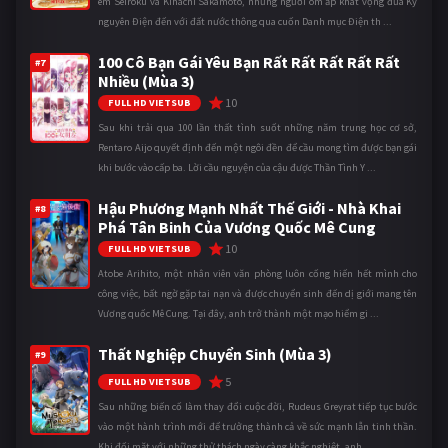
em Seiroku và Kihachi Sakamoto, những người ôm ấp khát vọng đưa Kỷ
nguyên Điện đến với đất nước thông qua cuốn Danh mục Điện th ...
100 Cô Bạn Gái Yêu Bạn Rất Rất Rất Rất Rất
#7
Nhiều (Mùa 3)
10
FULL HD VIETSUB
Sau khi trải qua 100 lần thất tình suốt những năm trung học cơ sở,
Rentaro Aijo quyết định đến một ngôi đền để cầu mong tìm được bạn gái
khi bước vào cấp ba. Lời cầu nguyện của cậu được Thần Tình Y ...
Hậu Phương Mạnh Nhất Thế Giới - Nhà Khai
#8
Phá Tân Binh Của Vương Quốc Mê Cung
10
FULL HD VIETSUB
Atobe Arihito, một nhân viên văn phòng luôn cống hiến hết mình cho
công việc, bất ngờ gặp tai nạn và được chuyển sinh đến dị giới mang tên
Vương quốc Mê Cung. Tại đây, anh trở thành một mạo hiểm gi ...
Thất Nghiệp Chuyển Sinh (Mùa 3)
#9
5
FULL HD VIETSUB
Sau những biến cố làm thay đổi cuộc đời, Rudeus Greyrat tiếp tục bước
vào một hành trình mới để trưởng thành cả về sức mạnh lẫn tinh thần.
Khi đối mặt với những thử thách ngày càng khắc nghiệt, anh ...