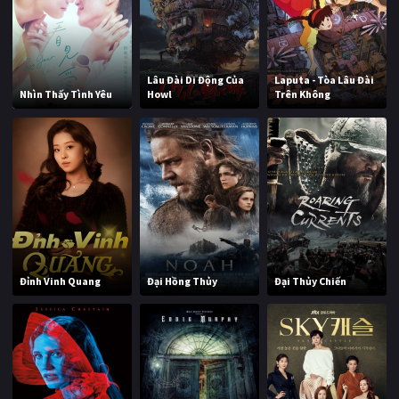
Lâu Đài Di Động Của
Laputa - Tòa Lâu Đài
Nhìn Thấy Tình Yêu
Howl
Trên Không
Đỉnh Vinh Quang
Đại Hồng Thủy
Đại Thủy Chiến