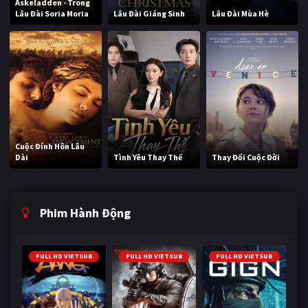
Askeladden - Trong
Lâu Đài Soria Moria
Lâu Đài Giáng Sinh
Lâu Đài Mùa Hè
Cuộc Đính Hôn Lâu
Dài
Tình Yêu Thay Thế
Thay Đổi Cuộc Đời
Phim Hành Động
FULL HD VIETSUB
FULL HD VIETSUB
FULL HD VIETSUB