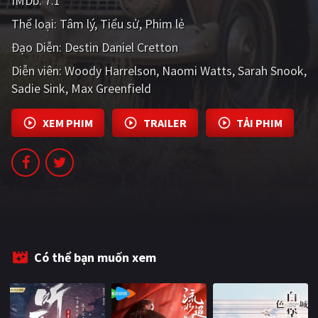
IMDb:
7.1
PHIM MỚI
Thể loại:
Tâm lý
Tiểu sử
Phim lẻ
PHIM BỘ
Đạo Diễn:
Destin Daniel Cretton
Diễn viên:
PHIM LẺ
Woody Harrelson
Naomi Watts
Sarah Snook
Sadie Sink
Max Greenfield
PHIM CHIẾU RẠP
XEM PHIM
TRAILER
TẢI PHIM
TUYỂN TẬP PHIM
BLOG
Có thể bạn muốn xem