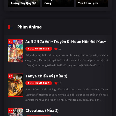
Tương Tây Quỷ Sự
Công
Yêu Thần Lệnh
Phim Anime
Ác Nữ Nửa Vời ~Truyền Kì Hoán Hồn Đổi Xác~
#1
10
FULL HD VIETSUB
Được điện hạ hết mực sủng ái và ví như nàng bướm rực rỡ giữa chốn
cung đình, Reirin bất ngờ trở thành nạn nhân của Keigetsu – một kẻ
sống ký sinh trong triều đình đã sử dụng ma thuật để hoán đổi th ...
Tanya Chiến Ký (Mùa 2)
#2
10
FULL HD VIETSUB
Sau những chiến thắng đầy khốc liệt trên chiến trường, Tanya
Degurechaff tiếp tục phục vụ trong quân đội Đế quốc khi cuộc chiến ngày
càng leo thang và mở rộng trên nhiều mặt trận. Dù sở hữu tài năn ...
Clevatess (Mùa 2)
#3