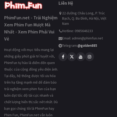
Liên Hệ
22 đường Châu Long, P. Trúc
PhimFun.net - Trải Nghiệm
Bạch, Q. Ba Đình, Hà Nội, Việt
Nam
Xem Phim Fun Mượt Mà
Hotline: 0985646233
Nhất - Xem Phim Phải Vui
Vẻ
Email:
admin@phimfun.net
Telegram:
@golden885
Hoạt động với mục tiêu mang lại
những giây phút giải trí tuyệt vời,
PhimFun tự hào là điểm đến quen
thuộc của cộng đồng yêu điện ảnh.
Tại đây, hệ thống được tối ưu hóa
trên hạ tầng mạnh mẽ để đảm bảo
trải nghiệm xem phim fun của bạn
luôn đạt tốc độ tải cực nhanh và
chất lượng hiển thị sắc nét nhất. Dù
bạn gọi chúng tôi là PhimFun hay
Phim Fun, PhimFun.net vẫn luôn