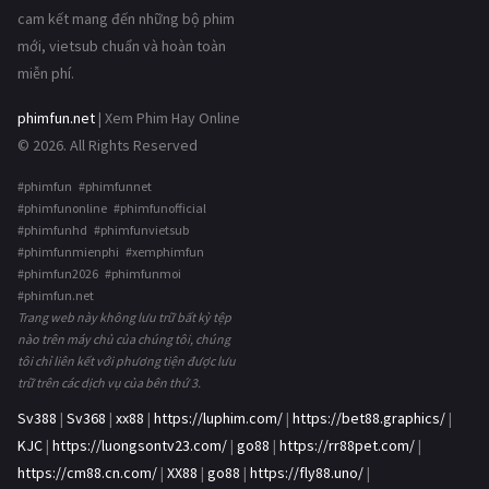
cam kết mang đến những bộ phim
mới, vietsub chuẩn và hoàn toàn
miễn phí.
phimfun.net
| Xem Phim Hay Online
© 2026. All Rights Reserved
#phimfun #phimfunnet
#phimfunonline #phimfunofficial
#phimfunhd #phimfunvietsub
#phimfunmienphi #xemphimfun
#phimfun2026 #phimfunmoi
#phimfun.net
Trang web này không lưu trữ bất kỳ tệp
nào trên máy chủ của chúng tôi, chúng
tôi chỉ liên kết với phương tiện được lưu
trữ trên các dịch vụ của bên thứ 3.
Sv388
|
Sv368
|
xx88
|
https://luphim.com/
|
https://bet88.graphics/
|
KJC
|
https://luongsontv23.com/
|
go88
|
https://rr88pet.com/
|
https://cm88.cn.com/
|
XX88
|
go88
|
https://fly88.uno/
|