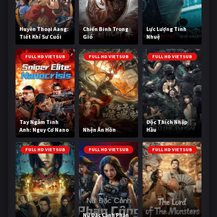
Huyền Thoại Aang:
Chiến Binh Trong
Lực Lượng Tinh
Tiết Khí Sư Cuối
Gió
Nhuệ
Cùng
FULL HD VIETSUB
FULL HD VIETSUB
FULL HD VIETSUB
Tay Ngắm Tinh
Độc Thích Nhập
Anh: Nguy Cơ Nano
Nhện Ăn Hồn
Hầu
FULL HD VIETSUB
FULL HD VIETSUB
FULL HD VIETSUB
Nữ Đặc Cảnh Phản