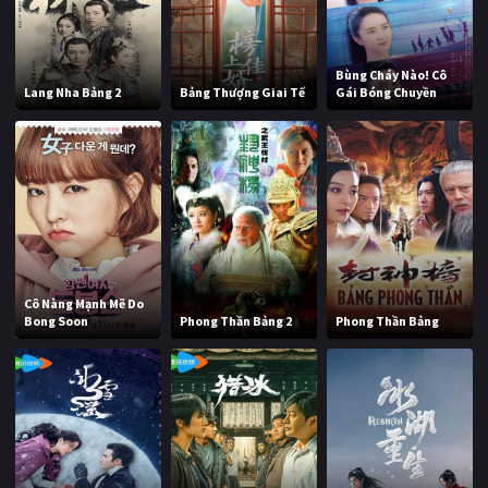
Bùng Cháy Nào! Cô
Lang Nha Bảng 2
Bảng Thượng Giai Tế
Gái Bóng Chuyền
Cô Nàng Mạnh Mẽ Do
Bong Soon
Phong Thần Bảng 2
Phong Thần Bảng