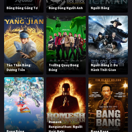
Băng Đảng Găng Tơ
Băng Đảng Người Anh
Người Băng
Tân Thần Bảng:
Trường Quay Bong
Người Băng 2: Du
Dương Tiễn
Bóng
Hành Thời Gian
Romesh
Ranganathan: Người
Bong Bóng
Hoài Nghi
Bang Bang