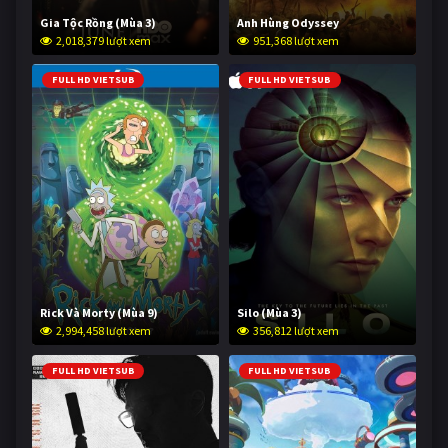
Gia Tộc Rồng (Mùa 3)
Anh Hùng Odyssey
2,018,379 lượt xem
951,368 lượt xem
FULL HD VIETSUB
FULL HD VIETSUB
Rick Và Morty (Mùa 9)
Silo (Mùa 3)
2,994,458 lượt xem
356,812 lượt xem
FULL HD VIETSUB
FULL HD VIETSUB