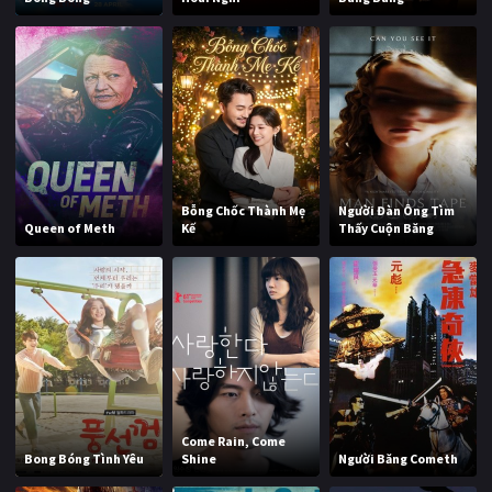
Bỗng Chốc Thành Mẹ
Người Đàn Ông Tìm
Queen of Meth
Kế
Thấy Cuộn Băng
Come Rain, Come
Bong Bóng Tình Yêu
Shine
Người Băng Cometh