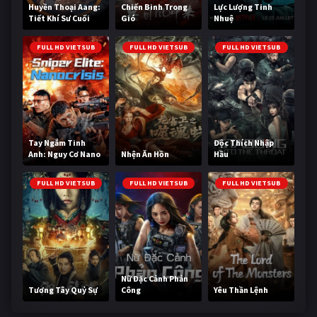
Huyền Thoại Aang:
Chiến Binh Trong
Lực Lượng Tinh
Tiết Khí Sư Cuối
Gió
Nhuệ
Cùng
FULL HD VIETSUB
FULL HD VIETSUB
FULL HD VIETSUB
Tay Ngắm Tinh
Độc Thích Nhập
Anh: Nguy Cơ Nano
Nhện Ăn Hồn
Hầu
FULL HD VIETSUB
FULL HD VIETSUB
FULL HD VIETSUB
Nữ Đặc Cảnh Phản
Tương Tây Quỷ Sự
Công
Yêu Thần Lệnh