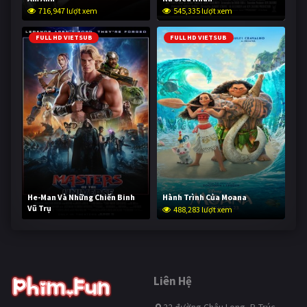
716,947 lượt xem
545,335 lượt xem
FULL HD VIETSUB
FULL HD VIETSUB
He-Man Và Những Chiến Binh
Hành Trình Của Moana
Vũ Trụ
488,283 lượt xem
236,832 lượt xem
Liên Hệ