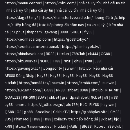
https://mm88.center/
|
https://2ok9.com/
|
nhà cái uy tín
|
nhà cái uy tín
|
nhà cái uy tín
|
nhà cái uy tín
|
nhà cái uy tín
|
nhà cái uy tín
|
https://daga88.my/
|
https://xhamsterlive.radio.fm/
|
bóng đá trực tiếp
|
trực tiếp bóng đá
|
trực tiếp bóng đá hôm nay
|
ca khia
|
tỷ lệ kèo nhà
cái
|
90phut
|
thapcam
|
gavang
|
u888
|
SHBET
|
fly88
|
https://keonhacaitop.com/
|
https://go88.tokyo/
|
https://keonhacai.international/
|
https://phimhayok.tv/
|
https://phimhayok.co/
|
RR88
|
Hitclub
|
789Club
|
ck444
|
GG88
|
https://ok9.works/
|
NOHU
|
TT88
|
789P
|
qh88
|
rr88
|
J88
|
https://gavangtv.llc/
|
luongsontv
|
sunwin
|
hitclub
|
kèo nhà cái
|
AE888 Đăng Nhập
|
Hay88
|
Hay88
|
Hay88
|
Hay88
|
Hay88
|
Hay88
|
hitclub
|
https://mm88.tax/
|
sunwin
|
https://icm88.com/
|
sunwin
|
https://aukuwin.com/
|
GG88
|
RR88
|
shbet
|
XX88
|
Hitclub
|
NHATVIP
|
GOAL123
|
KING88
|
8DAY
|
shbet
|
grandpashabet
|
86bet
|
o8
|
rr88
|
uy88
|
onbet
|
https://go8f.design/
|
alo789
|
KJC
|
FLY88
|
hay.win
|
QS88
|
O8
|
go88
|
Socolive
|
CakhiaTV
|
https://go88play.site
|
CM88
|
8US
|
Phim Moi
|
TD88
|
TD88
|
xoilactv trực tiếp bóng đá
|
8x bet
|
kjc
|
xx88
|
https://taisunwin.dev
|
Hitclub
|
FABET
|
BIG88
|
Kubet
|
789 club
|