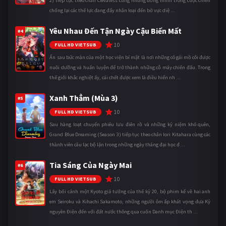
2) tiếp tục theo chân Clevatess cùng những đồng minh trong cuộc chiến
chống lại các thế lực đang đẩy nhân loại đến bờ vực diệ ...
Yêu Nhau Đến Tận Ngày Cậu Biến Mất
#4
10
FULL HD VIETSUB
Ẩn sau bức màn của một học viện bí mật là nơi những cô gái mồ côi được
nuôi dưỡng và huấn luyện để trở thành những cỗ máy chiến đấu. Trong
thế giới khắc nghiệt ấy, cái chết được xem là điều hiển nh ...
Xanh Thẳm (Mùa 3)
#5
10
FULL HD VIETSUB
Sau hàng loạt chuyến phiêu lưu điên rồ và những kỷ niệm khó quên,
Grand Blue Dreaming (Season 3) tiếp tục theo chân Iori Kitahara cùng các
thành viên câu lạc bộ lặn trong những ngày tháng đại học đ ...
Tia Sáng Của Ngày Mai
#6
10
FULL HD VIETSUB
Lấy bối cảnh một Kyoto giả tưởng của thế kỷ 20, bộ phim kể về hai anh
em Seiroku và Kihachi Sakamoto, những người ôm ấp khát vọng đưa Kỷ
nguyên Điện đến với đất nước thông qua cuốn Danh mục Điện th ...