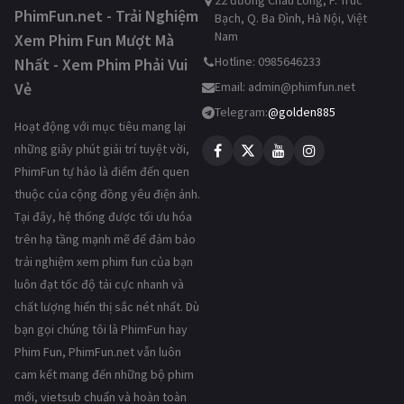
22 đường Châu Long, P. Trúc
PhimFun.net - Trải Nghiệm
Bạch, Q. Ba Đình, Hà Nội, Việt
Nam
Xem Phim Fun Mượt Mà
Hotline: 0985646233
Nhất - Xem Phim Phải Vui
Vẻ
Email:
admin@phimfun.net
Telegram:
@golden885
Hoạt động với mục tiêu mang lại
những giây phút giải trí tuyệt vời,
PhimFun tự hào là điểm đến quen
thuộc của cộng đồng yêu điện ảnh.
Tại đây, hệ thống được tối ưu hóa
trên hạ tầng mạnh mẽ để đảm bảo
trải nghiệm xem phim fun của bạn
luôn đạt tốc độ tải cực nhanh và
chất lượng hiển thị sắc nét nhất. Dù
bạn gọi chúng tôi là PhimFun hay
Phim Fun, PhimFun.net vẫn luôn
cam kết mang đến những bộ phim
mới, vietsub chuẩn và hoàn toàn