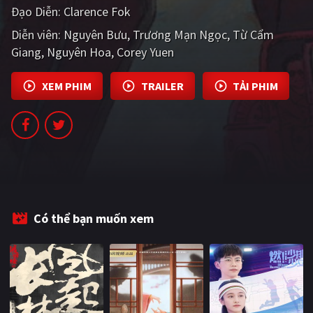
Đạo Diễn:
Clarence Fok
PHIM MỚI
Diễn viên:
Nguyên Bưu
Trương Mạn Ngọc
Từ Cẩm
PHIM BỘ
Giang
Nguyên Hoa
Corey Yuen
PHIM LẺ
XEM PHIM
TRAILER
TẢI PHIM
PHIM CHIẾU RẠP
TUYỂN TẬP PHIM
BLOG
Có thể bạn muốn xem