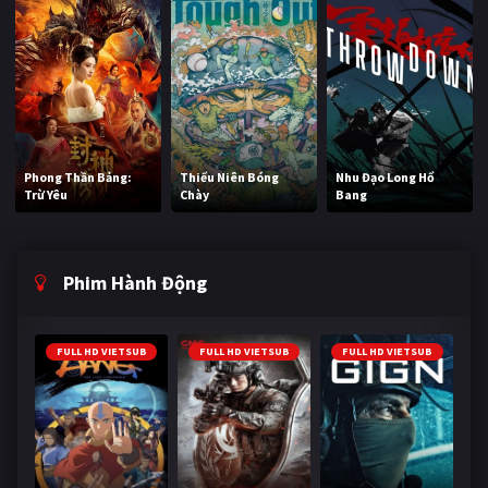
Phong Thần Bảng:
Thiếu Niên Bóng
Nhu Đạo Long Hổ
Trừ Yêu
Chày
Bang
Phim Hành Động
FULL HD VIETSUB
FULL HD VIETSUB
FULL HD VIETSUB