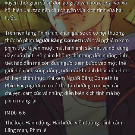
xuyên thời gian và sự đối lập giữa văn hóa cổ đại với xã
hội hiện đại, tạo nên câu chuyện vừa kịch tính vừa hài
Giật gân
Gia đình
hước.
Bí ẩn
Lịch sử
Trên nền tảng
PhimFun
, khán giả sẽ có cơ hội thưởng
Viễn Tây
Tiểu sử
thức bộ phim
Người Băng Cometh
với trải nghiệm xem
GameShow
DramaTV
phim trực tuyến mượt mà, hình ảnh sắc nét và nội dung
đầy cuốn hút. Bộ phim không chỉ mang đến những tình
QUỐC GIA
tiết hấp dẫn mà còn đưa người xem bước vào một thế
giới điện ảnh sống động, nơi mỗi khoảnh khắc đều được
Âu - Mỹ
Trung Quốc - Hồng Kông
tái hiện chân thực. Khi xem Người Băng Cometh tại
PhimFun, người xem có thể tận hưởng trọn vẹn câu
Hàn Quốc
Nhật Bản
chuyện, cảm xúc và những diễn biến kịch tính mà bộ
Ấn Độ
Việt Nam
phim mang lại.
Tổng hợp
IMDb:
6.6
Thể loại:
Hành động
Hài hước
Viễn tưởng
Tình cảm -
CẬP NHẬT
Lãng mạn
Phim lẻ