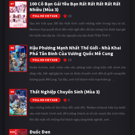
100 Cô Bạn Gái Yêu Bạn Rất Rất Rất Rất Rất
#7
Nhiều (Mùa 3)
10
FULL HD VIETSUB
Sau khi trải qua 100 lần thất tình suốt những năm trung học cơ sở,
Rentaro Aijo quyết định đến một ngôi đền để cầu mong tìm được bạn gái
khi bước vào cấp ba. Lời cầu nguyện của cậu được Thần Tình Y ...
Hậu Phương Mạnh Nhất Thế Giới - Nhà Khai
#8
Phá Tân Binh Của Vương Quốc Mê Cung
10
FULL HD VIETSUB
Atobe Arihito, một nhân viên văn phòng luôn cống hiến hết mình cho
công việc, bất ngờ gặp tai nạn và được chuyển sinh đến dị giới mang tên
Vương quốc Mê Cung. Tại đây, anh trở thành một mạo hiểm gi ...
Thất Nghiệp Chuyển Sinh (Mùa 3)
#9
5
FULL HD VIETSUB
Sau những biến cố làm thay đổi cuộc đời, Rudeus Greyrat tiếp tục bước
vào một hành trình mới để trưởng thành cả về sức mạnh lẫn tinh thần.
Khi đối mặt với những thử thách ngày càng khắc nghiệt, anh ...
Đuốc Đen
#10