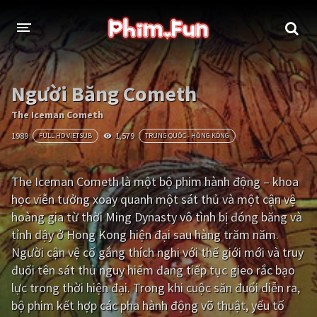
THỂ LOẠI
Người Băng Cometh
Thần thoại - Cổ trang
Hành động
The Iceman Cometh
1989
1,579
FULL HD VIETSUB
TRUNG QUỐC - HỒNG KÔNG
Tâm lý
Chiến tranh
Võ thuật - Kiếm hiệp
Nhạc kịch
The Iceman Cometh là một bộ phim hành động – khoa
học viễn tưởng xoay quanh một sát thủ và một cận vệ
Kinh dị
Tội phạm - Hình sự
hoàng gia từ thời Ming Dynasty vô tình bị đóng băng và
Phiêu lưu
Hài hước
tỉnh dậy ở Hong Kong hiện đại sau hàng trăm năm.
Người cận vệ cố gắng thích nghi với thế giới mới và truy
Viễn tưởng
Khoa học - Tài liệu
đuổi tên sát thủ nguy hiểm đang tiếp tục gieo rắc bạo
Hoạt hình
Thể thao
lực trong thời hiện đại. Trong khi cuộc săn đuổi diễn ra,
bộ phim kết hợp các pha hành động võ thuật, yếu tố
Tình cảm - Lãng mạn
Kỳ ảo