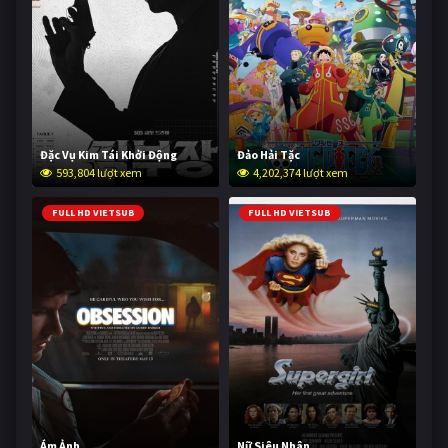
Đặc Vụ Kim Tái Khởi Động
Đảo Hải Tặc
593,804 lượt xem
4,202,374 lượt xem
FULL HD VIETSUB
FULL HD VIETSUB
Ám Ảnh
Nữ Siêu Nhân