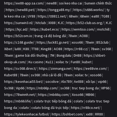
https://ee88-app.sa.com/
|
new88
|
soi keo nha cai
|
Sunwin chính thức
|
https://new88.pet/
|
https://tongga88.my/
|
https://s666.works/
|
ty
le keo nha cai
|
UY88
|
https://tt8811.net/
|
68win
|
68win
|
ea88
|
TG88
|
https://sunwin3.nl/
|
hitclub
|
XX88
|
KJC
|
https://b52-club.us.org/
|
KJC
|
https://kjc.ad/
|
https://kubet.eco/
|
https://xemtiso.com/
|
motchill
|
https://b52com.io
|
trang cá độ bóng đá
|
78win
|
AO88
|
https://c168.guide/
|
https://luck81.jp.net/
|
xoso66
|
78win
|
B52club
|
Xibet
|
lu88
|
K88
|
TT88
|
King88
|
AO88
|
https://rr88.cz/
|
78win
|
sv368
|
78win
|
game bài đổi thưởng
|
7M
|
Bongdalu
|
DH88
|
https://shbet-
okvip.uk.com/
|
Ku casino
|
Ku11
|
xoilac tv
|
Fun88
|
kubet
|
https://sv368.direct/
|
https://zinmanga.net
|
https://ee88vie.com/
|
Kubet88
|
78win
|
sv368
|
nhà cái lô đề
|
78win
|
xoilac tv
|
xoso66
|
https://keonhacai55.bet/
|
socolive
|
Alo789
|
Ae888
|
xôi lạc
|
vip66
|
Sv368
|
Vip66
|
https://mb66p.com/
|
sv368
|
truc tiep bong da
|
VIP66
|
https://78winnh.net/
|
https://mb66q.com/
|
Xoso66
|
MB66
|
https://mb66.life/
|
colatv trực tiếp bóng đá
|
colatv
|
colatv truc tiep
bong da
|
colatv
|
colatv bóng đá trực tiếp
|
https://rr88co.net/
|
https://tylekeonhacai.futbol/
|
https://bshbet.com/
|
xx88
|
RR88
|