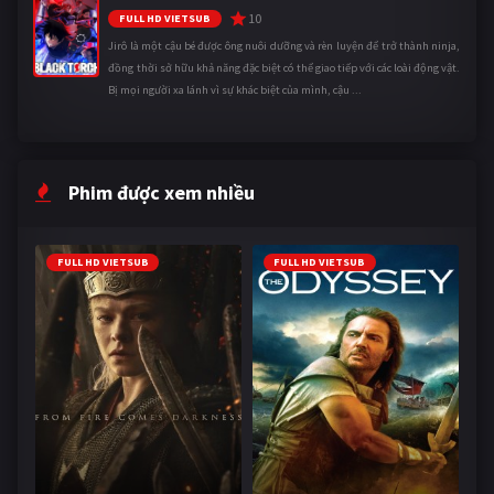
10
FULL HD VIETSUB
Jirô là một cậu bé được ông nuôi dưỡng và rèn luyện để trở thành ninja,
đồng thời sở hữu khả năng đặc biệt có thể giao tiếp với các loài động vật.
Bị mọi người xa lánh vì sự khác biệt của mình, cậu ...
Phim được xem nhiều
FULL HD VIETSUB
FULL HD VIETSUB