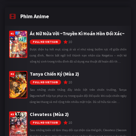
Phim Anime
Ác Nữ Nửa Vời ~Truyền Kì Hoán Hồn Đổi Xác~
#1
10
FULL HD VIETSUB
Được điện hạ hết mực sủng ái và ví như nàng bướm rực rỡ giữa chốn
cung đình, Reirin bất ngờ trở thành nạn nhân của Keigetsu – một kẻ
sống ký sinh trong triều đình đã sử dụng ma thuật để hoán đổi th ...
Tanya Chiến Ký (Mùa 2)
#2
10
FULL HD VIETSUB
Sau những chiến thắng đầy khốc liệt trên chiến trường, Tanya
Degurechaff tiếp tục phục vụ trong quân đội Đế quốc khi cuộc chiến ngày
càng leo thang và mở rộng trên nhiều mặt trận. Dù sở hữu tài năn ...
Clevatess (Mùa 2)
#3
10
FULL HD VIETSUB
Sau những biến cố làm thay đổi cục diện của thế giới, Clevatess (Season