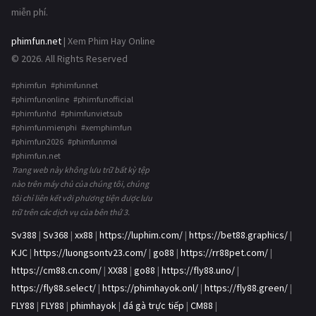
miễn phí.
phimfun.net
| Xem Phim Hay Online
© 2026. All Rights Reserved
#phimfun #phimfunnet
#phimfunonline #phimfunofficial
#phimfunhd #phimfunvietsub
#phimfunmienphi #xemphimfun
#phimfun2026 #phimfunmoi
#phimfun.net
Trang web này không lưu trữ bất kỳ tệp
nào trên máy chủ của chúng tôi, chúng
tôi chỉ liên kết với phương tiện được lưu
trữ trên các dịch vụ của bên thứ 3.
Sv388
|
Sv368
|
xx88
|
https://luphim.com/
|
https://bet88.graphics/
|
KJC
|
https://luongsontv23.com/
|
go88
|
https://rr88pet.com/
|
https://cm88.cn.com/
|
XX88
|
go88
|
https://fly88.uno/
|
https://fly88.select/
|
https://phimhayok.onl/
|
https://fly88.green/
|
FLY88
|
FLY88
|
phimhayok
|
đá gà trực tiếp
|
CM88
|