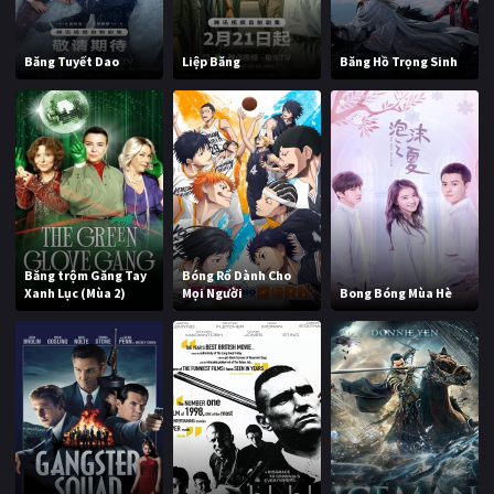
Băng Tuyết Dao
Liệp Băng
Băng Hồ Trọng Sinh
Băng trộm Găng Tay
Bóng Rổ Dành Cho
Xanh Lục (Mùa 2)
Mọi Người
Bong Bóng Mùa Hè