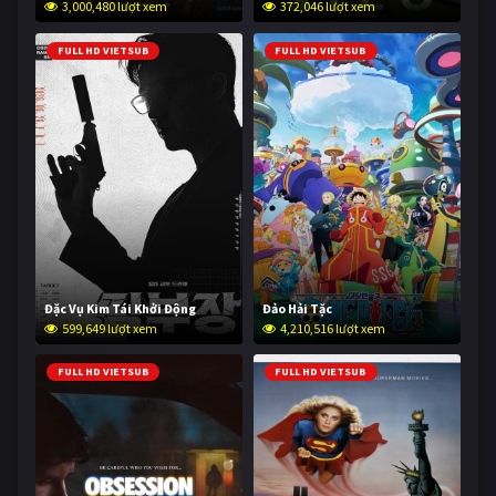
3,000,480 lượt xem
372,046 lượt xem
FULL HD VIETSUB
FULL HD VIETSUB
Đặc Vụ Kim Tái Khởi Động
Đảo Hải Tặc
599,649 lượt xem
4,210,516 lượt xem
FULL HD VIETSUB
FULL HD VIETSUB