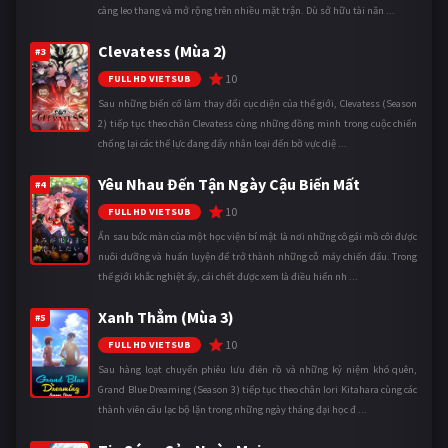
càng leo thang và mở rộng trên nhiều mặt trận. Dù sở hữu tài năn ...
Clevatess (Mùa 2)
#3
10
FULL HD VIETSUB
Sau những biến cố làm thay đổi cục diện của thế giới, Clevatess (Season
2) tiếp tục theo chân Clevatess cùng những đồng minh trong cuộc chiến
chống lại các thế lực đang đẩy nhân loại đến bờ vực diệ ...
Yêu Nhau Đến Tận Ngày Cậu Biến Mất
#4
10
FULL HD VIETSUB
Ẩn sau bức màn của một học viện bí mật là nơi những cô gái mồ côi được
nuôi dưỡng và huấn luyện để trở thành những cỗ máy chiến đấu. Trong
thế giới khắc nghiệt ấy, cái chết được xem là điều hiển nh ...
Xanh Thẳm (Mùa 3)
#5
10
FULL HD VIETSUB
Sau hàng loạt chuyến phiêu lưu điên rồ và những kỷ niệm khó quên,
Grand Blue Dreaming (Season 3) tiếp tục theo chân Iori Kitahara cùng các
thành viên câu lạc bộ lặn trong những ngày tháng đại học đ ...