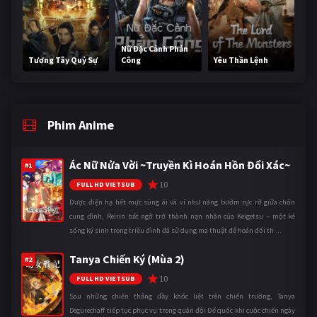
Nữ Đặc Cảnh Phản
Tương Tây Quỷ Sự
Công
Yêu Thần Lệnh
Phim Anime
Ác Nữ Nửa Vời ~Truyền Kì Hoán Hồn Đổi Xác~
#1
10
FULL HD VIETSUB
Được điện hạ hết mực sủng ái và ví như nàng bướm rực rỡ giữa chốn
cung đình, Reirin bất ngờ trở thành nạn nhân của Keigetsu – một kẻ
sống ký sinh trong triều đình đã sử dụng ma thuật để hoán đổi th ...
Tanya Chiến Ký (Mùa 2)
#2
10
FULL HD VIETSUB
Sau những chiến thắng đầy khốc liệt trên chiến trường, Tanya
Degurechaff tiếp tục phục vụ trong quân đội Đế quốc khi cuộc chiến ngày