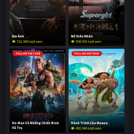
Ám Ảnh
Nữ Siêu Nhân
722,945 lượt xem
550,953 lượt xem
FULL HD VIETSUB
FULL HD VIETSUB
He-Man Và Những Chiến Binh
Hành Trình Của Moana
Vũ Trụ
492,945 lượt xem
241,876 lượt xem