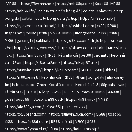
|
VIP66
|
https://78winnh.net/
|
https://mb66q.com/
|
Xoso66
|
MB66
|
https://mb66.life/
|
colatv trực tiếp bóng đá
|
colatv
|
colatv truc tiep
bong da
|
colatv
|
colatv bóng đá trực tiếp
|
https://rr88co.net/
|
https://tylekeonhacai.futbol/
|
https://bshbet.com/
|
xx88
|
RR88
|
thapcamtv
|
xoilac
|
XX88
|
MM88
|
MM88
|
luongsontv
|
RR88
|
XX88
|
MB66
|
gavangtv
|
cakhiatv
|
https://go88fc.com/
|
trực tiếp nba
|
soi
kèo
|
https://79king.express/
|
https://ok365.center/
|
ok9
|
MB66
|
KJC
|
8xx
|
https://mm88.io/
|
RR88
|
kèo nhà cái
|
bet88
|
cakhiatv
|
kèo nhà
cái
|
78win
|
https://f8beta2.me/
|
https://rikvip97.art/
|
https://sunwin97.art/
|
https://kclub.team/
|
SHBET
|
xx88
|
8kbet
|
https://rr88.se.net/
|
kèo nhà cái
|
RR88
|
78win
|
bongdalu
|
nha cai uy
tin
|
ty le ca cuoc
|
7mcn
|
Xóc đĩa online
|
Kèo nhà cái 5
|
88goals
|
iwin
|
Tài xỉu MD5
|
1GOM
|
Rikvip
|
Go88
|
B52 club
|
max88
|
MM88
|
Ae888
|
go88
|
xoso66
|
https://cm88.dad/
|
https://hi88.uno/
|
MM88
|
https://alo789ga.com/
|
Xoso66
|
phim sex vlxx
|
https://xx88brand.com/
|
https://sunwin19.cn.com/
|
GG88
|
Xoso66
|
XX88
|
https://rr88it.com/
|
RR88
|
nổ hũ
|
MB66
|
SC88
|
https://www.fly888.club/
|
f168
|
https://hoiquantv.vip/
|