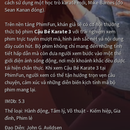
cách sử dụng một học trò karate mới, Mike Barnes (do
Sean Kanan đóng).
Giật gân
Gia đình
Bí ẩn
Lịch sử
Trên nền tảng
PhimFun
, khán giả sẽ có cơ hội thưởng
thức bộ phim
Cậu Bé Karate 3
với trải nghiệm xem
Viễn Tây
Tiểu sử
phim trực tuyến mượt mà, hình ảnh sắc nét và nội dung
GameShow
DramaTV
đầy cuốn hút. Bộ phim không chỉ mang đến những tình
tiết hấp dẫn mà còn đưa người xem bước vào một thế
QUỐC GIA
giới điện ảnh sống động, nơi mỗi khoảnh khắc đều được
tái hiện chân thực. Khi xem Cậu Bé Karate 3 tại
Âu - Mỹ
Trung Quốc - Hồng Kông
PhimFun, người xem có thể tận hưởng trọn vẹn câu
chuyện, cảm xúc và những diễn biến kịch tính mà bộ
Hàn Quốc
Nhật Bản
phim mang lại.
Ấn Độ
Việt Nam
IMDb:
5.3
Tổng hợp
Thể loại:
Hành động
Tâm lý
Võ thuật - Kiếm hiệp
Gia
đình
Phim lẻ
CẬP NHẬT
Đạo Diễn:
John G. Avildsen