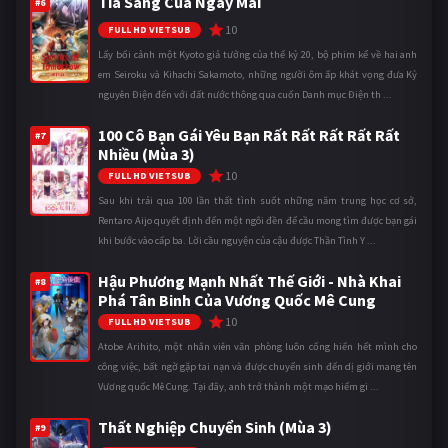
Tia Sáng Của Ngày Mai
#6
10
FULL HD VIETSUB
Lấy bối cảnh một Kyoto giả tưởng của thế kỷ 20, bộ phim kể về hai anh
em Seiroku và Kihachi Sakamoto, những người ôm ấp khát vọng đưa Kỷ
nguyên Điện đến với đất nước thông qua cuốn Danh mục Điện th ...
100 Cô Bạn Gái Yêu Bạn Rất Rất Rất Rất Rất
#7
Nhiều (Mùa 3)
10
FULL HD VIETSUB
Sau khi trải qua 100 lần thất tình suốt những năm trung học cơ sở,
Rentaro Aijo quyết định đến một ngôi đền để cầu mong tìm được bạn gái
khi bước vào cấp ba. Lời cầu nguyện của cậu được Thần Tình Y ...
Hậu Phương Mạnh Nhất Thế Giới - Nhà Khai
#8
Phá Tân Binh Của Vương Quốc Mê Cung
10
FULL HD VIETSUB
Atobe Arihito, một nhân viên văn phòng luôn cống hiến hết mình cho
công việc, bất ngờ gặp tai nạn và được chuyển sinh đến dị giới mang tên
Vương quốc Mê Cung. Tại đây, anh trở thành một mạo hiểm gi ...
Thất Nghiệp Chuyển Sinh (Mùa 3)
#9