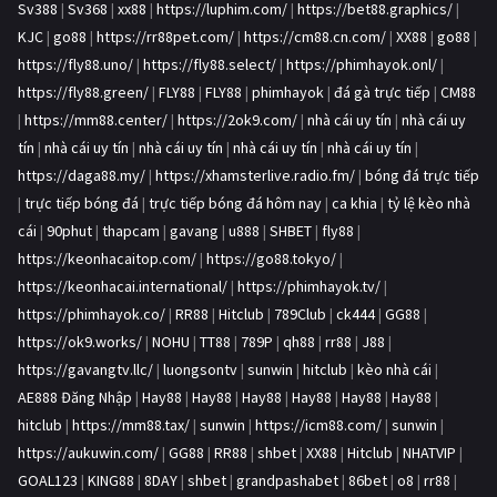
Sv388
|
Sv368
|
xx88
|
https://luphim.com/
|
https://bet88.graphics/
|
KJC
|
go88
|
https://rr88pet.com/
|
https://cm88.cn.com/
|
XX88
|
go88
|
https://fly88.uno/
|
https://fly88.select/
|
https://phimhayok.onl/
|
https://fly88.green/
|
FLY88
|
FLY88
|
phimhayok
|
đá gà trực tiếp
|
CM88
|
https://mm88.center/
|
https://2ok9.com/
|
nhà cái uy tín
|
nhà cái uy
tín
|
nhà cái uy tín
|
nhà cái uy tín
|
nhà cái uy tín
|
nhà cái uy tín
|
https://daga88.my/
|
https://xhamsterlive.radio.fm/
|
bóng đá trực tiếp
|
trực tiếp bóng đá
|
trực tiếp bóng đá hôm nay
|
ca khia
|
tỷ lệ kèo nhà
cái
|
90phut
|
thapcam
|
gavang
|
u888
|
SHBET
|
fly88
|
https://keonhacaitop.com/
|
https://go88.tokyo/
|
https://keonhacai.international/
|
https://phimhayok.tv/
|
https://phimhayok.co/
|
RR88
|
Hitclub
|
789Club
|
ck444
|
GG88
|
https://ok9.works/
|
NOHU
|
TT88
|
789P
|
qh88
|
rr88
|
J88
|
https://gavangtv.llc/
|
luongsontv
|
sunwin
|
hitclub
|
kèo nhà cái
|
AE888 Đăng Nhập
|
Hay88
|
Hay88
|
Hay88
|
Hay88
|
Hay88
|
Hay88
|
hitclub
|
https://mm88.tax/
|
sunwin
|
https://icm88.com/
|
sunwin
|
https://aukuwin.com/
|
GG88
|
RR88
|
shbet
|
XX88
|
Hitclub
|
NHATVIP
|
GOAL123
|
KING88
|
8DAY
|
shbet
|
grandpashabet
|
86bet
|
o8
|
rr88
|