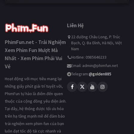
Liên Hệ
22 đường Châu Long, P. Trúc
PhimFun.net - Trải Nghiệm
Bạch, Q. Ba Đình, Hà Nội, Việt
Nam
Xem Phim Fun Mượt Mà
Hotline: 0985646233
Nhất - Xem Phim Phải Vui
Vẻ
Email:
admin@phimfun.net
Telegram:
@golden885
Hoạt động với mục tiêu mang lại
những giây phút giải trí tuyệt vời,
PhimFun tự hào là điểm đến quen
thuộc của cộng đồng yêu điện ảnh.
Tại đây, hệ thống được tối ưu hóa
trên hạ tầng mạnh mẽ để đảm bảo
trải nghiệm xem phim fun của bạn
luôn đạt tốc độ tải cực nhanh và