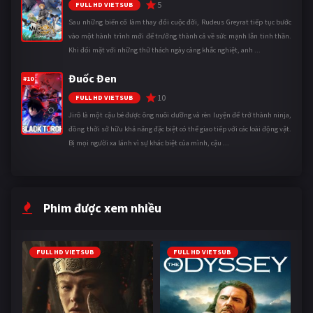
5
FULL HD VIETSUB
Sau những biến cố làm thay đổi cuộc đời, Rudeus Greyrat tiếp tục bước
vào một hành trình mới để trưởng thành cả về sức mạnh lẫn tinh thần.
Khi đối mặt với những thử thách ngày càng khắc nghiệt, anh ...
Đuốc Đen
#10
10
FULL HD VIETSUB
Jirô là một cậu bé được ông nuôi dưỡng và rèn luyện để trở thành ninja,
đồng thời sở hữu khả năng đặc biệt có thể giao tiếp với các loài động vật.
Bị mọi người xa lánh vì sự khác biệt của mình, cậu ...
Phim được xem nhiều
FULL HD VIETSUB
FULL HD VIETSUB