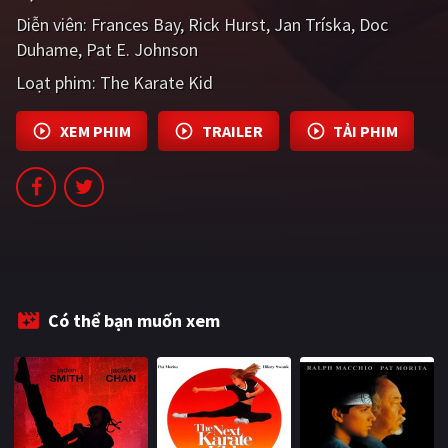
PHIM MỚI
Diễn viên:
Frances Bay
Rick Hurst
Jan Tríska
Doc
Duhame
Pat E. Johnson
PHIM BỘ
Loạt phim:
The Karate Kid
PHIM LẺ
XEM PHIM
TRAILER
TẢI PHIM
PHIM CHIẾU RẠP
TUYỂN TẬP PHIM
BLOG
Có thể bạn muốn xem