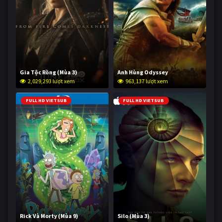
Gia Tộc Rồng (Mùa 3)
Anh Hùng Odyssey
2,029,293 lượt xem
963,137 lượt xem
FULL HD VIETSUB
FULL HD VIETSUB
Rick Và Morty (Mùa 9)
Silo (Mùa 3)