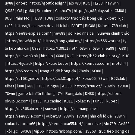
uy88
|
onbet
|
https://go8f.design/
|
alo789
|
KJC
|
FLY88
|
hay.win
|
QS88
|
O8
|
go88
|
Socolive
|
CakhiaTV
|
https://go88play.site
|
CM88
|
8US
|
Phim Moi
|
TD88
|
TD88
|
xoilactv trực tiếp bóng đá
|
8x bet
|
kjc
|
xx88
|
https://taisunwin.dev
|
Hitclub
|
FABET
|
BIG88
|
Kubet
|
789 club
|
https://ee88-app.sa.com/
|
new88
|
soi keo nha cai
|
Sunwin chính thức
|
https://new88.pet/
|
https://tongga88.my/
|
https://s666.works/
|
ty
le keo nha cai
|
UY88
|
https://tt8811.net/
|
68win
|
68win
|
ea88
|
TG88
|
https://sunwin3.nl/
|
hitclub
|
XX88
|
KJC
|
https://b52-club.us.org/
|
KJC
|
https://kjc.ad/
|
https://kubet.eco/
|
https://xemtiso.com/
|
motchill
|
https://b52com.io
|
trang cá độ bóng đá
|
78win
|
AO88
|
https://c168.guide/
|
https://luck81.jp.net/
|
xoso66
|
78win
|
B52club
|
Xibet
|
lu88
|
K88
|
TT88
|
King88
|
AO88
|
https://rr88.cz/
|
78win
|
sv368
|
78win
|
game bài đổi thưởng
|
7M
|
Bongdalu
|
DH88
|
https://shbet-
okvip.uk.com/
|
qs88
|
Ku casino
|
Ku11
|
xoilac tv
|
Fun88
|
kubet
|
https://sv368.direct/
|
sunwin
|
https://zinmanga.net
|
https://ee88vie.com/
|
Kubet88
|
78win
|
sv368
|
nhà cái lô đề
|
78win
|
xoilac tv
|
xoso66
|
https://keonhacai55.bet/
|
socolive
|
Alo789
|
Ae888
|
xôi lạc
|
Sv368
|
Vip66
|
https://mb66p.com/
|
sv368
|
truc tiep bong da