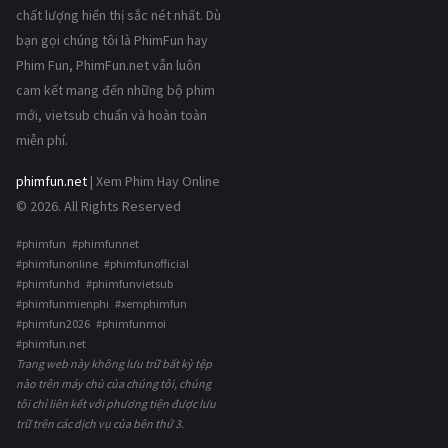
chất lượng hiển thị sắc nét nhất. Dù
bạn gọi chúng tôi là PhimFun hay
Phim Fun, PhimFun.net vẫn luôn
cam kết mang đến những bộ phim
mới, vietsub chuẩn và hoàn toàn
miễn phí.
phimfun.net
| Xem Phim Hay Online
© 2026. All Rights Reserved
#phimfun #phimfunnet
#phimfunonline #phimfunofficial
#phimfunhd #phimfunvietsub
#phimfunmienphi #xemphimfun
#phimfun2026 #phimfunmoi
#phimfun.net
Trang web này không lưu trữ bất kỳ tệp
nào trên máy chủ của chúng tôi, chúng
tôi chỉ liên kết với phương tiện được lưu
trữ trên các dịch vụ của bên thứ 3.