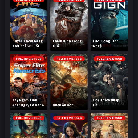
Huyền Thoại Aang:
Chiến Binh Trong
Lực Lượng Tinh
Tiết Khí Sư Cuối
Gió
Nhuệ
Cùng
FULL HD VIETSUB
FULL HD VIETSUB
FULL HD VIETSUB
Tay Ngắm Tinh
Độc Thích Nhập
Anh: Nguy Cơ Nano
Nhện Ăn Hồn
Hầu
FULL HD VIETSUB
FULL HD VIETSUB
FULL HD VIETSUB