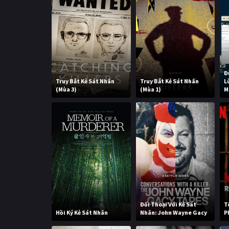
Đ
Truy Bắt Kẻ Sát Nhân
Truy Bắt Kẻ Sát Nhân
L
(Mùa 3)
(Mùa 1)
M
Đối Thoại Với Kẻ Sát
T
Hồi Ký Kẻ Sát Nhân
Nhân: John Wayne Gacy
P