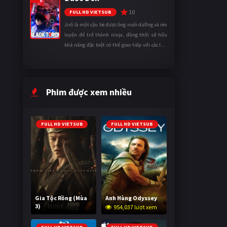
10
FULL HD VIETSUB
Jirô là một cậu bé được ông nuôi dưỡng và rèn
luyện để trở thành ninja, đồng thời sở hữu
khả năng đặc biệt có thể giao tiếp với các loài
động vật. Bị mọi người xa lánh vì sự khác biệt
của mình, cậu ...
Phim được xem nhiều
FULL HD VIETSUB
FULL HD VIETSUB
Gia Tộc Rồng (Mùa
Anh Hùng Odyssey
3)
954,037 lượt xem
2,020,410 lượt xem