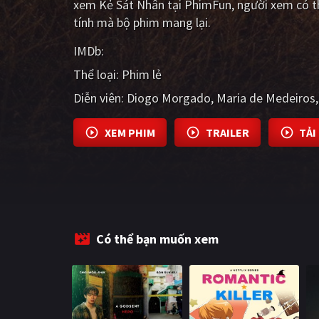
xem Kẻ Sát Nhân tại PhimFun, người xem có th
tính mà bộ phim mang lại.
IMDb:
Thể loại:
Phim lẻ
Diễn viên:
Diogo Morgado
Maria de Medeiros
XEM PHIM
TRAILER
TẢI
Có thể bạn muốn xem