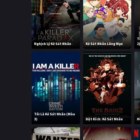
T
Nghịch Lý Kẻ Sát Nhân
Kẻ Sát Nhân Lãng Mạn
2
Tôi Là Kẻ Sát Nhân (Mùa
3)
Đột Kích: Kẻ Sát Nhân
H