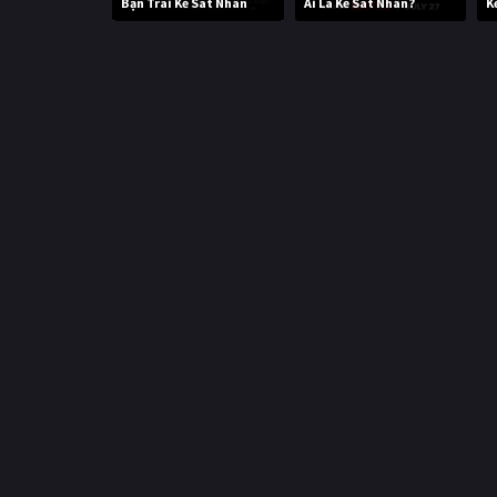
Bạn Trai Kẻ Sát Nhân
Ai Là Kẻ Sát Nhân?
K