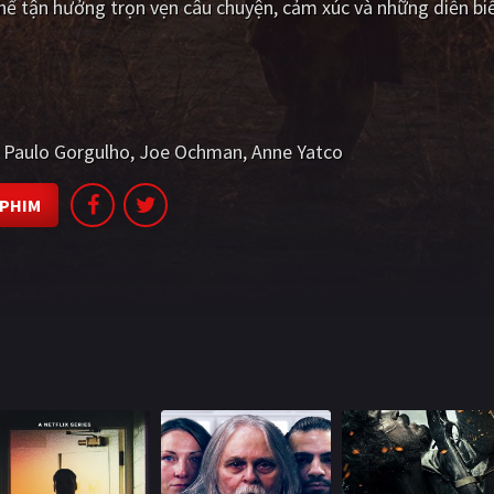
ể tận hưởng trọn vẹn câu chuyện, cảm xúc và những diễn biế
Paulo Gorgulho
Joe Ochman
Anne Yatco
 PHIM