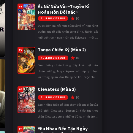
Ác Nữ Nửa Vời ~Truyền Kì
#1
Hoán Hồn Đổi Xác~
10
FULL HD VIETSUB
Được điện hạ hết mực sủng ái và ví như nàng
bướm rực rỡ giữa chốn cung đình, Reirin bất
ngờ trở thành nạn nhân của Keigetsu – một kẻ
sống ký sinh trong triều đình đã sử dụng ma
Tanya Chiến Ký (Mùa 2)
thuật để hoán đổi th ...
#2
10
FULL HD VIETSUB
Sau những chiến thắng đầy khốc liệt trên
chiến trường, Tanya Degurechaff tiếp tục phục
vụ trong quân đội Đế quốc khi cuộc chiến
ngày càng leo thang và mở rộng trên nhiều
Clevatess (Mùa 2)
mặt trận. Dù sở hữu tài năn ...
#3
10
FULL HD VIETSUB
Sau những biến cố làm thay đổi cục diện của
thế giới, Clevatess (Season 2) tiếp tục theo
chân Clevatess cùng những đồng minh trong
cuộc chiến chống lại các thế lực đang đẩy nhân
Yêu Nhau Đến Tận Ngày
loại đến bờ vực diệ ...
#4