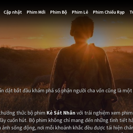
Cập nhật
Phim Mới
Phim Bộ
Phim Lẻ
Phim Chiếu Rạp
T
 ẩn dật bắt đầu khám phá số phận người cha vốn cũng là một
i thưởng thức bộ phim
Kẻ Sát Nhân
với trải nghiệm xem phim
đầy cuốn hút. Bộ phim không chỉ mang đến những tình tiết 
 ảnh sống động, nơi mỗi khoảnh khắc đều được tái hiện chân