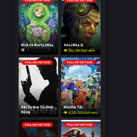
FULL HD VIETSUB
FULL HD VIETSUB
Rick Và Morty (Mùa
Silo (Mùa 3)
9)
360,140 lượt xem
2,995,981 lượt xem
FULL HD VIETSUB
FULL HD VIETSUB
Đặc Vụ Kim Tái Khởi
Đảo Hải Tặc
Động
4,203,920 lượt xem
595,047 lượt xem
FULL HD VIETSUB
FULL HD VIETSUB