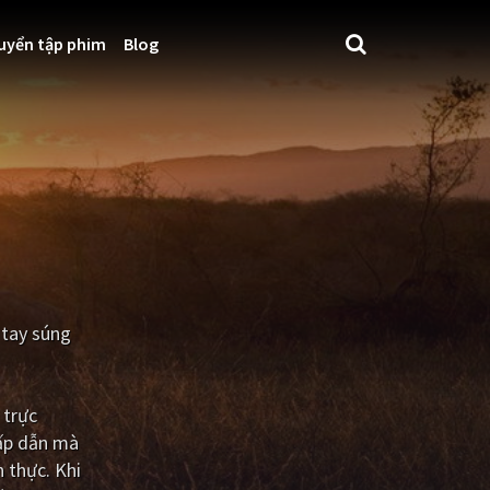
uyển tập phim
Blog
 tay súng
 trực
hấp dẫn mà
 thực. Khi