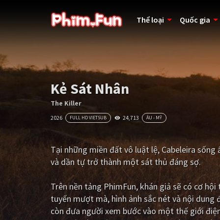
Thể loại
Quốc gia
Kẻ Sát Nhân
The Killer
2026
24,713
FULL HD VIETSUB
ÂU - MỸ
Tại những miền đất vô luật lệ, Cabeleira sống
và dần tự trở thành một sát thủ đáng sợ.
Trên nền tảng
PhimFun
, khán giả sẽ có cơ hộ
tuyến mượt mà, hình ảnh sắc nét và nội dung 
còn đưa người xem bước vào một thế giới điện