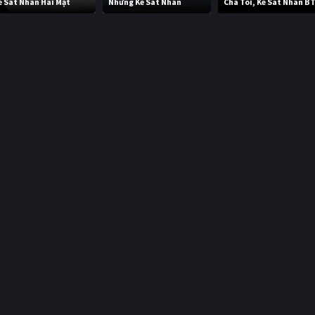
ẻ Sát Nhân Hai Mặt
Những Kẻ Sát Nhân
Cha Tôi, Kẻ Sát Nhân B