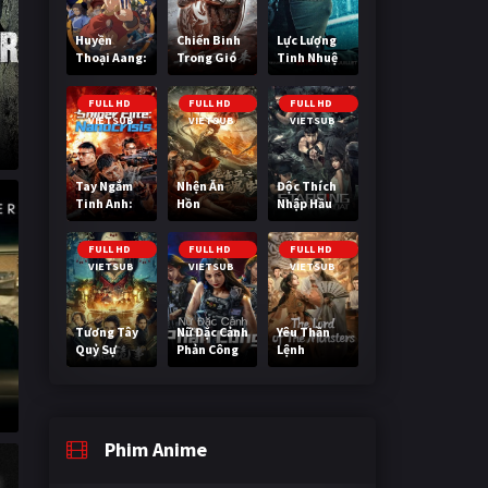
Huyền
Chiến Binh
Lực Lượng
Thoại Aang:
Trong Gió
Tinh Nhuệ
Tiết Khí Sư
Cuối Cùng
FULL HD
FULL HD
FULL HD
VIETSUB
VIETSUB
VIETSUB
Tay Ngắm
Nhện Ăn
Độc Thích
Tinh Anh:
Hồn
Nhập Hầu
Nguy Cơ
Nano
FULL HD
FULL HD
FULL HD
VIETSUB
VIETSUB
VIETSUB
Tương Tây
Nữ Đặc Cảnh
Yêu Thần
Quỷ Sự
Phản Công
Lệnh
Phim Anime