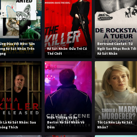
ừng Đùa Với Mèo: Săn
Bertrand Cantat: Từ
ùng Kẻ Sát Nhân Trên
Kẻ Sát Nhân: Đứa Trẻ Có
Ngôi Sao Nhạc Rock Tới
ạng
Thể Chết
Kẻ Sát Nhân
Hiện Trường Vụ Án
ôi Là Kẻ Sát Nhân: Sau
Berlin: Kẻ Sát Nhân Về
Tôi Có Nên Lấy Kẻ Sát
hóng Thích
Đêm
Nhân?