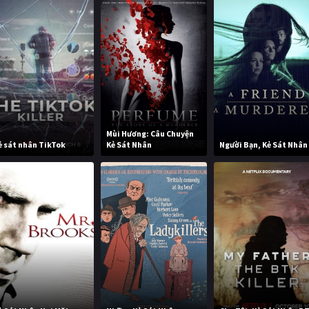
Mùi Hương: Câu Chuyện
ẻ sát nhân TikTok
Kẻ Sát Nhân
Người Bạn, Kẻ Sát Nhân