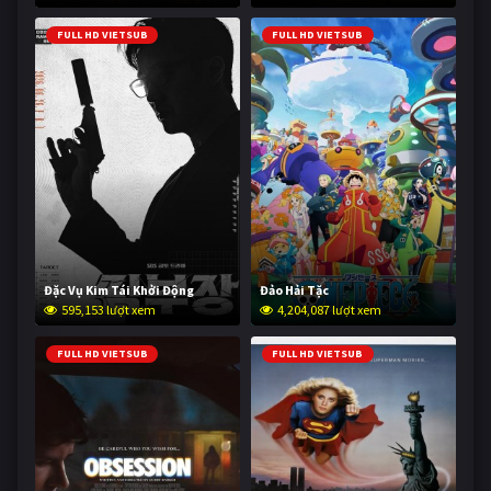
FULL HD VIETSUB
FULL HD VIETSUB
Đặc Vụ Kim Tái Khởi Động
Đảo Hải Tặc
595,153 lượt xem
4,204,087 lượt xem
FULL HD VIETSUB
FULL HD VIETSUB