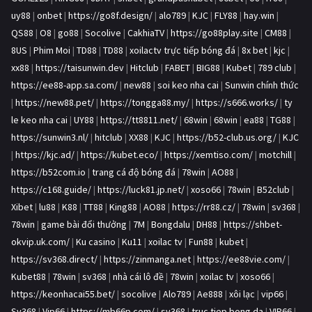
uy88
|
onbet
|
https://go8f.design/
|
alo789
|
KJC
|
FLY88
|
hay.win
|
QS88
|
O8
|
go88
|
Socolive
|
CakhiaTV
|
https://go88play.site
|
CM88
|
8US
|
Phim Moi
|
TD88
|
TD88
|
xoilactv trực tiếp bóng đá
|
8x bet
|
kjc
|
xx88
|
https://taisunwin.dev
|
Hitclub
|
FABET
|
BIG88
|
Kubet
|
789 club
|
https://ee88-app.sa.com/
|
new88
|
soi keo nha cai
|
Sunwin chính thức
|
https://new88.pet/
|
https://tongga88.my/
|
https://s666.works/
|
ty
le keo nha cai
|
UY88
|
https://tt8811.net/
|
68win
|
68win
|
ea88
|
TG88
|
https://sunwin3.nl/
|
hitclub
|
XX88
|
KJC
|
https://b52-club.us.org/
|
KJC
|
https://kjc.ad/
|
https://kubet.eco/
|
https://xemtiso.com/
|
motchill
|
https://b52com.io
|
trang cá độ bóng đá
|
78win
|
AO88
|
https://c168.guide/
|
https://luck81.jp.net/
|
xoso66
|
78win
|
B52club
|
Xibet
|
lu88
|
K88
|
TT88
|
King88
|
AO88
|
https://rr88.cz/
|
78win
|
sv368
|
78win
|
game bài đổi thưởng
|
7M
|
Bongdalu
|
DH88
|
https://shbet-
okvip.uk.com/
|
Ku casino
|
Ku11
|
xoilac tv
|
Fun88
|
kubet
|
https://sv368.direct/
|
https://zinmanga.net
|
https://ee88vie.com/
|
Kubet88
|
78win
|
sv368
|
nhà cái lô đề
|
78win
|
xoilac tv
|
xoso66
|
https://keonhacai55.bet/
|
socolive
|
Alo789
|
Ae888
|
xôi lạc
|
vip66
|
Sv368
|
Vip66
|
https://mb66p.com/
|
sv368
|
truc tiep bong da
|
VIP66
|