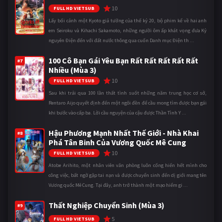
10
FULL HD VIETSUB
Lấy bối cảnh một Kyoto giả tưởng của thế kỷ 20, bộ phim kể về hai anh
em Seiroku và Kihachi Sakamoto, những người ôm ấp khát vọng đưa Kỷ
nguyên Điện đến với đất nước thông qua cuốn Danh mục Điện th ...
100 Cô Bạn Gái Yêu Bạn Rất Rất Rất Rất Rất
#7
Nhiều (Mùa 3)
10
FULL HD VIETSUB
Sau khi trải qua 100 lần thất tình suốt những năm trung học cơ sở,
Rentaro Aijo quyết định đến một ngôi đền để cầu mong tìm được bạn gái
khi bước vào cấp ba. Lời cầu nguyện của cậu được Thần Tình Y ...
Hậu Phương Mạnh Nhất Thế Giới - Nhà Khai
#8
Phá Tân Binh Của Vương Quốc Mê Cung
10
FULL HD VIETSUB
Atobe Arihito, một nhân viên văn phòng luôn cống hiến hết mình cho
công việc, bất ngờ gặp tai nạn và được chuyển sinh đến dị giới mang tên
Vương quốc Mê Cung. Tại đây, anh trở thành một mạo hiểm gi ...
Thất Nghiệp Chuyển Sinh (Mùa 3)
#9
5
FULL HD VIETSUB