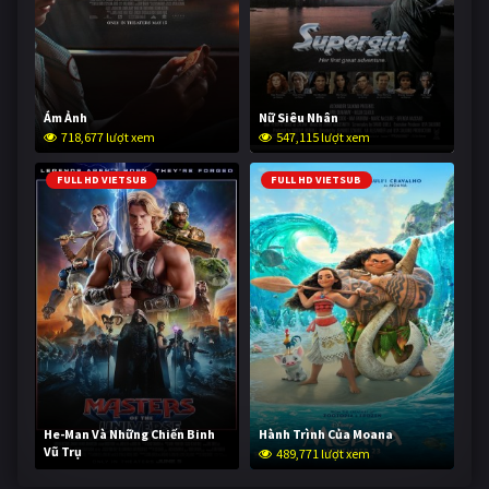
Ám Ảnh
Nữ Siêu Nhân
718,677 lượt xem
547,115 lượt xem
FULL HD VIETSUB
FULL HD VIETSUB
He-Man Và Những Chiến Binh
Hành Trình Của Moana
Vũ Trụ
489,771 lượt xem
238,274 lượt xem