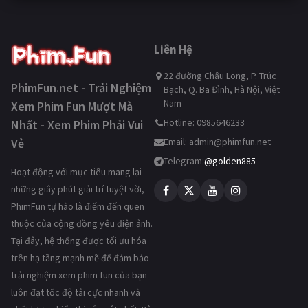
Liên Hệ
22 đường Châu Long, P. Trúc
PhimFun.net - Trải Nghiệm
Bạch, Q. Ba Đình, Hà Nội, Việt
Nam
Xem Phim Fun Mượt Mà
Hotline: 0985646233
Nhất - Xem Phim Phải Vui
Vẻ
Email:
admin@phimfun.net
Telegram:
@golden885
Hoạt động với mục tiêu mang lại
những giây phút giải trí tuyệt vời,
PhimFun tự hào là điểm đến quen
thuộc của cộng đồng yêu điện ảnh.
Tại đây, hệ thống được tối ưu hóa
trên hạ tầng mạnh mẽ để đảm bảo
trải nghiệm xem phim fun của bạn
luôn đạt tốc độ tải cực nhanh và