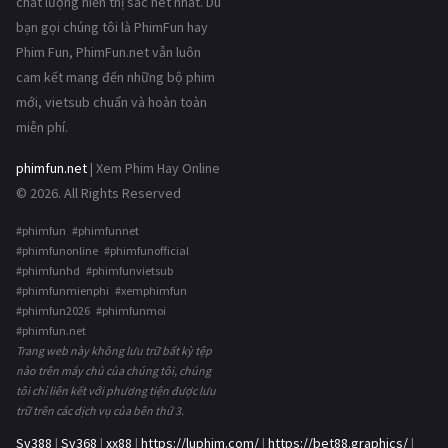
chất lượng hiển thị sắc nét nhất. Dù
bạn gọi chúng tôi là PhimFun hay
Phim Fun, PhimFun.net vẫn luôn
cam kết mang đến những bộ phim
mới, vietsub chuẩn và hoàn toàn
miễn phí.
phimfun.net
| Xem Phim Hay Online
© 2026. All Rights Reserved
#phimfun #phimfunnet
#phimfunonline #phimfunofficial
#phimfunhd #phimfunvietsub
#phimfunmienphi #xemphimfun
#phimfun2026 #phimfunmoi
#phimfun.net
Trang web này không lưu trữ bất kỳ tệp
nào trên máy chủ của chúng tôi, chúng
tôi chỉ liên kết với phương tiện được lưu
trữ trên các dịch vụ của bên thứ 3.
Sv388
|
Sv368
|
xx88
|
https://luphim.com/
|
https://bet88.graphics/
|