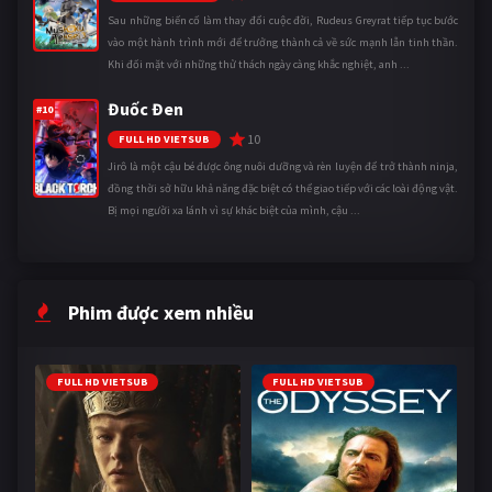
Sau những biến cố làm thay đổi cuộc đời, Rudeus Greyrat tiếp tục bước
vào một hành trình mới để trưởng thành cả về sức mạnh lẫn tinh thần.
Khi đối mặt với những thử thách ngày càng khắc nghiệt, anh ...
Đuốc Đen
#10
10
FULL HD VIETSUB
Jirô là một cậu bé được ông nuôi dưỡng và rèn luyện để trở thành ninja,
đồng thời sở hữu khả năng đặc biệt có thể giao tiếp với các loài động vật.
Bị mọi người xa lánh vì sự khác biệt của mình, cậu ...
Phim được xem nhiều
FULL HD VIETSUB
FULL HD VIETSUB