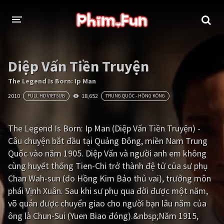
THỂ LOẠI
Diệp Vấn Tiền Truyện
Thần thoại - Cổ trang
Hành động
The Legend Is Born: Ip Man
2010
18,652
FULL HD VIETSUB
TRUNG QUỐC - HỒNG KÔNG
Tâm lý
Chiến tranh
Võ thuật - Kiếm hiệp
Nhạc kịch
The Legend Is Born: Ip Man (Diệp Vấn Tiền Truyện) -
Câu chuyện bắt đầu tại Quảng Đông, miền Nam Trung
Kinh dị
Tội phạm - Hình sự
Quốc vào năm 1905. Diệp Vấn và người anh em không
Phiêu lưu
Hài hước
cùng huyết thống Tien-Chi trở thành đệ tử của sư phụ
Chan Wah-sun (do Hồng Kim Bảo thủ vai), trưởng môn
Viễn tưởng
Khoa học - Tài liệu
phái Vịnh Xuân. Sau khi sư phụ qua đời được một năm,
Hoạt hình
Thể thao
võ quán được chuyển giao cho người bạn lâu năm của
ông là Chun-Sui (Yuen Biao đóng).&nbsp;Năm 1915,
Tình cảm - Lãng mạn
Kỳ ảo