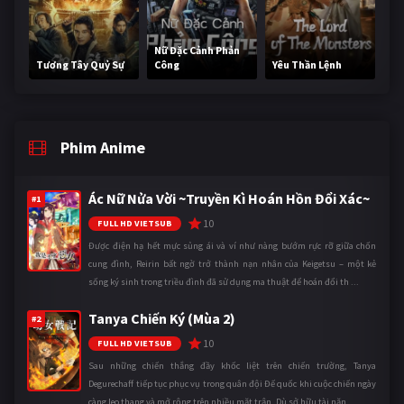
Nữ Đặc Cảnh Phản
Tương Tây Quỷ Sự
Công
Yêu Thần Lệnh
Phim Anime
Ác Nữ Nửa Vời ~Truyền Kì Hoán Hồn Đổi Xác~
#1
10
FULL HD VIETSUB
Được điện hạ hết mực sủng ái và ví như nàng bướm rực rỡ giữa chốn
cung đình, Reirin bất ngờ trở thành nạn nhân của Keigetsu – một kẻ
sống ký sinh trong triều đình đã sử dụng ma thuật để hoán đổi th ...
Tanya Chiến Ký (Mùa 2)
#2
10
FULL HD VIETSUB
Sau những chiến thắng đầy khốc liệt trên chiến trường, Tanya
Degurechaff tiếp tục phục vụ trong quân đội Đế quốc khi cuộc chiến ngày
càng leo thang và mở rộng trên nhiều mặt trận. Dù sở hữu tài năn ...