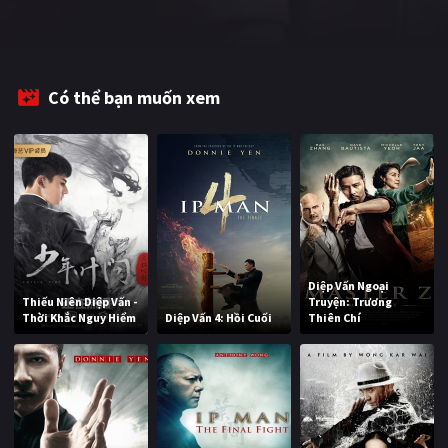
Có thể bạn muốn xem
Diệp Vấn Ngoại
Thiếu Niên Diệp Vấn -
Truyện: Trương
Thời Khắc Nguy Hiểm
Diệp Vấn 4: Hồi Cuối
Thiên Chí