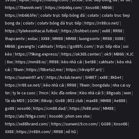
https://78winnh.net/
|
https://mb66q.com/
|
Xoso66
|
MB66
|
https://mb66.life/
|
colatv trực tiếp bóng đá
|
colatv
|
colatv truc tiep
bong da
|
colatv
|
colatv bóng đá trực tiếp
|
https://rr88co.net/
|
https://tylekeonhacai.futbol/
|
https://bshbet.com/
|
xx88
|
RR88
|
thapcamtv
|
xoilac
|
XX88
|
MM88
|
MM88
|
luongsontv
|
RR88
|
XX88
|
MB66
|
gavangtv
|
cakhiatv
|
https://go88fc.com/
|
trực tiếp nba
|
soi
kèo
|
https://79king.express/
|
https://ok365.center/
|
ok9
|
MB66
|
KJC
|
8xx
|
https://mm88.io/
|
RR88
|
kèo nhà cái
|
bet88
|
cakhiatv
|
kèo nhà
cái
|
78win
|
https://f8beta2.me/
|
https://rikvip97.art/
|
https://sunwin97.art/
|
https://kclub.team/
|
SHBET
|
xx88
|
8kbet
|
https://rr88.se.net/
|
kèo nhà cái
|
RR88
|
78win
|
bongdalu
|
nha cai uy
tin
|
ty le ca cuoc
|
7mcn
|
Xóc đĩa online
|
Kèo nhà cái 5
|
88goals
|
iwin
|
Tài xỉu MD5
|
1GOM
|
Rikvip
|
Go88
|
B52 club
|
max88
|
MM88
|
Ae888
|
go88
|
xoso66
|
https://cm88.dad/
|
https://hi88.uno/
|
MM88
|
https://alo789ga.com/
|
Xoso66
|
phim sex vlxx
|
https://xx88brand.com/
|
https://sunwin19.cn.com/
|
GG88
|
Xoso66
|
XX88
|
https://rr88it.com/
|
RR88
|
nổ hũ
|