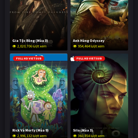
Gia Tộc Rồng (Mùa 3)
Anh Hùng Odyssey
2,020,706 lượt xem
954,464 lượt xem
FULL HD VIETSUB
FULL HD VIETSUB
Rick Và Morty (Mùa 9)
Silo (Mùa 3)
2,996,132 lượt xem
360,854 lượt xem