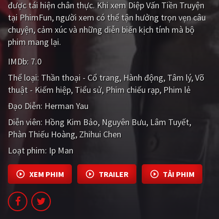
được tái hiện chân thực. Khi xem Diệp Vấn Tiền Truyện
PHIM MỚI
tại PhimFun, người xem có thể tận hưởng trọn vẹn câu
PHIM BỘ
chuyện, cảm xúc và những diễn biến kịch tính mà bộ
phim mang lại.
PHIM LẺ
IMDb:
7.0
PHIM CHIẾU RẠP
Thể loại:
Thần thoại - Cổ trang
Hành động
Tâm lý
Võ
TUYỂN TẬP PHIM
thuật - Kiếm hiệp
Tiểu sử
Phim chiếu rạp
Phim lẻ
Đạo Diễn:
Herman Yau
BLOG
Diễn viên:
Hồng Kim Bảo
Nguyên Bưu
Lâm Tuyết
Phàn Thiếu Hoàng
Zhihui Chen
Loạt phim:
Ip Man
XEM PHIM
TRAILER
TẢI PHIM