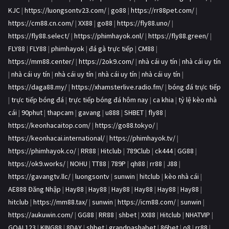
KJC
|
https://luongsontv23.com/
|
go88
|
https://rr88pet.com/
|
https://cm88.cn.com/
|
XX88
|
go88
|
https://fly88.uno/
|
https://fly88.select/
|
https://phimhayok.onl/
|
https://fly88.green/
|
FLY88
|
FLY88
|
phimhayok
|
đá gà trực tiếp
|
CM88
|
https://mm88.center/
|
https://2ok9.com/
|
nhà cái uy tín
|
nhà cái uy tín
|
nhà cái uy tín
|
nhà cái uy tín
|
nhà cái uy tín
|
nhà cái uy tín
|
https://daga88.my/
|
https://xhamsterlive.radio.fm/
|
bóng đá trực tiếp
|
trực tiếp bóng đá
|
trực tiếp bóng đá hôm nay
|
ca khia
|
tỷ lệ kèo nhà
cái
|
90phut
|
thapcam
|
gavang
|
u888
|
SHBET
|
fly88
|
https://keonhacaitop.com/
|
https://go88.tokyo/
|
https://keonhacai.international/
|
https://phimhayok.tv/
|
https://phimhayok.co/
|
RR88
|
Hitclub
|
789Club
|
ck444
|
GG88
|
https://ok9.works/
|
NOHU
|
TT88
|
789P
|
qh88
|
rr88
|
J88
|
https://gavangtv.llc/
|
luongsontv
|
sunwin
|
hitclub
|
kèo nhà cái
|
AE888 Đăng Nhập
|
Hay88
|
Hay88
|
Hay88
|
Hay88
|
Hay88
|
Hay88
|
hitclub
|
https://mm88.tax/
|
sunwin
|
https://icm88.com/
|
sunwin
|
https://aukuwin.com/
|
GG88
|
RR88
|
shbet
|
XX88
|
Hitclub
|
NHATVIP
|
GOAL123
|
KING88
|
8DAY
|
shbet
|
grandpashabet
|
86bet
|
o8
|
rr88
|