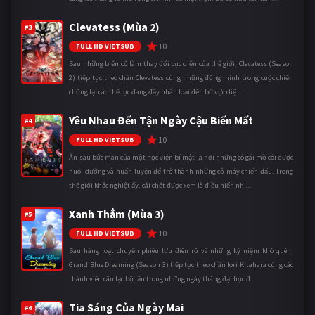
Clevatess (Mùa 2)
#3
10
FULL HD VIETSUB
Sau những biến cố làm thay đổi cục diện của thế giới, Clevatess (Season
2) tiếp tục theo chân Clevatess cùng những đồng minh trong cuộc chiến
chống lại các thế lực đang đẩy nhân loại đến bờ vực diệ ...
Yêu Nhau Đến Tận Ngày Cậu Biến Mất
#4
10
FULL HD VIETSUB
Ẩn sau bức màn của một học viện bí mật là nơi những cô gái mồ côi được
nuôi dưỡng và huấn luyện để trở thành những cỗ máy chiến đấu. Trong
thế giới khắc nghiệt ấy, cái chết được xem là điều hiển nh ...
Xanh Thẳm (Mùa 3)
#5
10
FULL HD VIETSUB
Sau hàng loạt chuyến phiêu lưu điên rồ và những kỷ niệm khó quên,
Grand Blue Dreaming (Season 3) tiếp tục theo chân Iori Kitahara cùng các
thành viên câu lạc bộ lặn trong những ngày tháng đại học đ ...
Tia Sáng Của Ngày Mai
#6