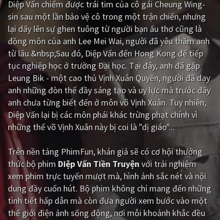
Diệp Vấn chiếm được trái tim của cô gái Cheung Wing-
sin sau một lần bảo vệ cô trong một trận chiến, nhưng
Giật gân
Gia đình
lại dấy lên sự ghen tuông từ người bạn ấu thơ cũng là
Bí ẩn
Lịch sử
đồng môn của anh Lee Mei Wai, người đã yêu thầm anh
từ lâu.&nbsp;Sau đó, Diệp Vấn đến Hong Kong để tiếp
Viễn Tây
Tiểu sử
tục nghiệp học ở trường Đại học. Tại đây, anh đã gặp
GameShow
DramaTV
Leung Bik - một cao thủ Vịnh Xuân Quyền, người đã dạy
anh những đòn thế đầy sáng tạo và uy lực mà trước đây
QUỐC GIA
anh chưa từng biết đến ở môn võ Vịnh Xuân. Tuy nhiên,
Diệp Vấn lại bị các môn phái khác trừng phạt chính vì
Âu - Mỹ
Trung Quốc - Hồng Kông
những thế võ Vịnh Xuân này bị coi là "dị giáo"...
Hàn Quốc
Nhật Bản
Trên nền tảng
PhimFun
, khán giả sẽ có cơ hội thưởng
Ấn Độ
Việt Nam
thức bộ phim
Diệp Vấn Tiền Truyện
với trải nghiệm
xem phim trực tuyến mượt mà, hình ảnh sắc nét và nội
Tổng hợp
dung đầy cuốn hút. Bộ phim không chỉ mang đến những
tình tiết hấp dẫn mà còn đưa người xem bước vào một
CẬP NHẬT
thế giới điện ảnh sống động, nơi mỗi khoảnh khắc đều