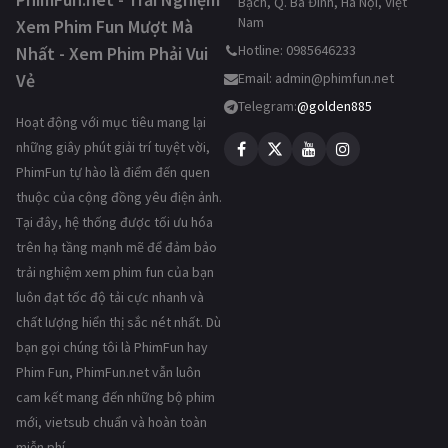
Bạch, Q. Ba Đình, Hà Nội, Việt
Nam
Xem Phim Fun Mượt Mà
Hotline: 0985646233
Nhất - Xem Phim Phải Vui
Vẻ
Email:
admin@phimfun.net
Telegram:
@golden885
Hoạt động với mục tiêu mang lại
những giây phút giải trí tuyệt vời,
PhimFun tự hào là điểm đến quen
thuộc của cộng đồng yêu điện ảnh.
Tại đây, hệ thống được tối ưu hóa
trên hạ tầng mạnh mẽ để đảm bảo
trải nghiệm xem phim fun của bạn
luôn đạt tốc độ tải cực nhanh và
chất lượng hiển thị sắc nét nhất. Dù
bạn gọi chúng tôi là PhimFun hay
Phim Fun, PhimFun.net vẫn luôn
cam kết mang đến những bộ phim
mới, vietsub chuẩn và hoàn toàn
miễn phí.