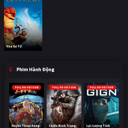
Vua Sư Tử
Phim Hành Động
FULL HD VIETSUB
FULL HD VIETSUB
FULL HD VIETSUB
Huyền Thoại Aang:
Chiến Binh Trong
Lực Lượng Tinh