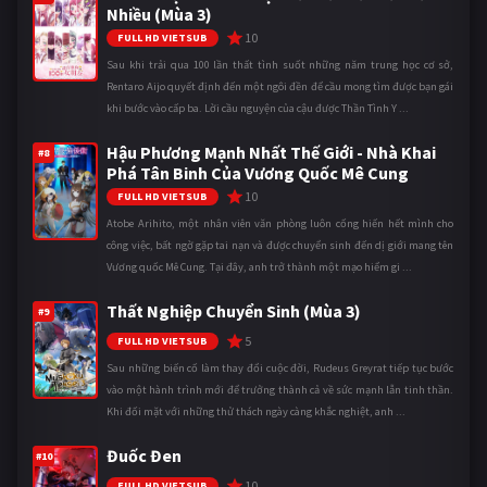
Nhiều (Mùa 3)
10
FULL HD VIETSUB
Sau khi trải qua 100 lần thất tình suốt những năm trung học cơ sở,
Rentaro Aijo quyết định đến một ngôi đền để cầu mong tìm được bạn gái
khi bước vào cấp ba. Lời cầu nguyện của cậu được Thần Tình Y ...
Hậu Phương Mạnh Nhất Thế Giới - Nhà Khai
#8
Phá Tân Binh Của Vương Quốc Mê Cung
10
FULL HD VIETSUB
Atobe Arihito, một nhân viên văn phòng luôn cống hiến hết mình cho
công việc, bất ngờ gặp tai nạn và được chuyển sinh đến dị giới mang tên
Vương quốc Mê Cung. Tại đây, anh trở thành một mạo hiểm gi ...
Thất Nghiệp Chuyển Sinh (Mùa 3)
#9
5
FULL HD VIETSUB
Sau những biến cố làm thay đổi cuộc đời, Rudeus Greyrat tiếp tục bước
vào một hành trình mới để trưởng thành cả về sức mạnh lẫn tinh thần.
Khi đối mặt với những thử thách ngày càng khắc nghiệt, anh ...
Đuốc Đen
#10
10
FULL HD VIETSUB