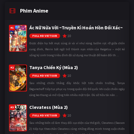
Phim Anime
Ác Nữ Nửa Vời ~Truyền Kì Hoán Hồn Đổi Xác~
#1
10
FULL HD VIETSUB
Được điện hạ hết mực sủng ái và ví như nàng bướm rực rỡ giữa chốn
cung đình, Reirin bất ngờ trở thành nạn nhân của Keigetsu – một kẻ
sống ký sinh trong triều đình đã sử dụng ma thuật để hoán đổi th ...
Tanya Chiến Ký (Mùa 2)
#2
10
FULL HD VIETSUB
Sau những chiến thắng đầy khốc liệt trên chiến trường, Tanya
Degurechaff tiếp tục phục vụ trong quân đội Đế quốc khi cuộc chiến ngày
càng leo thang và mở rộng trên nhiều mặt trận. Dù sở hữu tài năn ...
Clevatess (Mùa 2)
#3
10
FULL HD VIETSUB
Sau những biến cố làm thay đổi cục diện của thế giới, Clevatess (Season
2) tiếp tục theo chân Clevatess cùng những đồng minh trong cuộc chiến