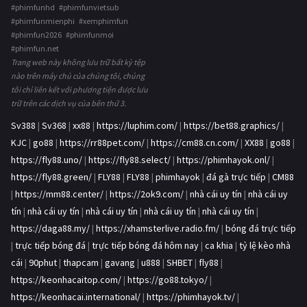
#phimfunhd #phimfunvietsub
#phimfunmienphi #xemphimfun
#phimfun2026 #phimfunmoi
#phimfun.net
Trang web này không lưu trữ bất kỳ tệp
nào trên máy chủ của chúng tôi, chúng
tôi chỉ liên kết với phương tiện được lưu
trữ trên các dịch vụ của bên thứ 3.
Sv388
|
Sv368
|
xx88
|
https://luphim.com/
|
https://bet88.graphics/
|
KJC
|
go88
|
https://rr88pet.com/
|
https://cm88.cn.com/
|
XX88
|
go88
|
https://fly88.uno/
|
https://fly88.select/
|
https://phimhayok.onl/
|
https://fly88.green/
|
FLY88
|
FLY88
|
phimhayok
|
đá gà trực tiếp
|
CM88
|
https://mm88.center/
|
https://2ok9.com/
|
nhà cái uy tín
|
nhà cái uy
tín
|
nhà cái uy tín
|
nhà cái uy tín
|
nhà cái uy tín
|
nhà cái uy tín
|
https://daga88.my/
|
https://xhamsterlive.radio.fm/
|
bóng đá trực tiếp
|
trực tiếp bóng đá
|
trực tiếp bóng đá hôm nay
|
ca khia
|
tỷ lệ kèo nhà
cái
|
90phut
|
thapcam
|
gavang
|
u888
|
SHBET
|
fly88
|
https://keonhacaitop.com/
|
https://go88.tokyo/
|
https://keonhacai.international/
|
https://phimhayok.tv/
|