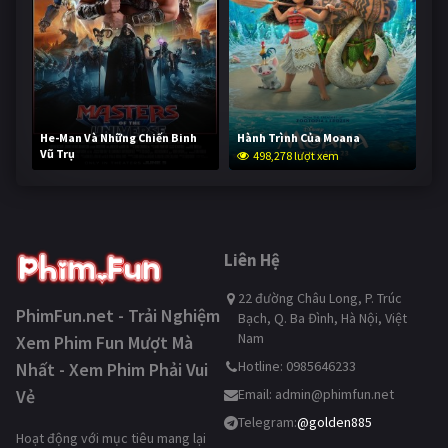
He-Man Và Những Chiến Binh
Hành Trình Của Moana
Vũ Trụ
498,278 lượt xem
247,713 lượt xem
Liên Hệ
22 đường Châu Long, P. Trúc
PhimFun.net - Trải Nghiệm
Bạch, Q. Ba Đình, Hà Nội, Việt
Nam
Xem Phim Fun Mượt Mà
Hotline: 0985646233
Nhất - Xem Phim Phải Vui
Vẻ
Email:
admin@phimfun.net
Telegram:
@golden885
Hoạt động với mục tiêu mang lại