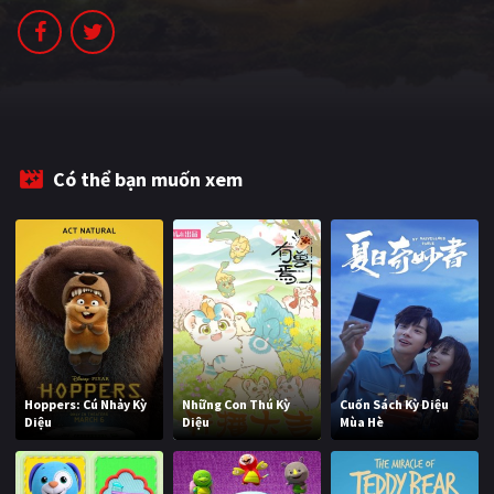
PHIM MỚI
PHIM BỘ
PHIM LẺ
PHIM CHIẾU RẠP
Có thể bạn muốn xem
TUYỂN TẬP PHIM
BLOG
Hoppers: Cú Nhảy Kỳ
Những Con Thú Kỳ
Cuốn Sách Kỳ Diệu
Diệu
Diệu
Mùa Hè