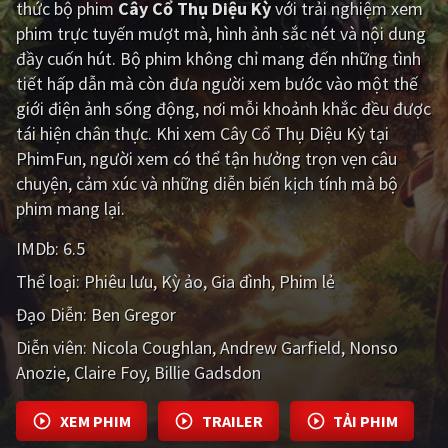
thức bộ phim
Cây Cổ Thụ Diệu Kỳ
với trải nghiệm xem
phim trực tuyến mượt mà, hình ảnh sắc nét và nội dung
Giật gân
Gia đình
đầy cuốn hút. Bộ phim không chỉ mang đến những tình
Bí ẩn
Lịch sử
tiết hấp dẫn mà còn đưa người xem bước vào một thế
giới điện ảnh sống động, nơi mỗi khoảnh khắc đều được
Viễn Tây
Tiểu sử
tái hiện chân thực. Khi xem Cây Cổ Thụ Diệu Kỳ tại
GameShow
DramaTV
PhimFun, người xem có thể tận hưởng trọn vẹn câu
chuyện, cảm xúc và những diễn biến kịch tính mà bộ
QUỐC GIA
phim mang lại.
IMDb:
6.5
Âu - Mỹ
Trung Quốc - Hồng Kông
Thể loại:
Phiêu lưu
Kỳ ảo
Gia đình
Phim lẻ
Hàn Quốc
Nhật Bản
Đạo Diễn:
Ben Gregor
Ấn Độ
Việt Nam
Diễn viên:
Nicola Coughlan
Andrew Garfield
Nonso
Anozie
Tổng hợp
Claire Foy
Billie Gadsdon
XEM PHIM
TRAILER
TẢI PHIM
CẬP NHẬT