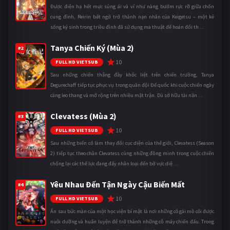
Được điện hạ hết mực sủng ái và ví như nàng bướm rực rỡ giữa chốn
cung đình, Reirin bất ngờ trở thành nạn nhân của Keigetsu – một kẻ
sống ký sinh trong triều đình đã sử dụng ma thuật để hoán đổi th ...
Tanya Chiến Ký (Mùa 2)
#2
10
FULL HD VIETSUB
Sau những chiến thắng đầy khốc liệt trên chiến trường, Tanya
Degurechaff tiếp tục phục vụ trong quân đội Đế quốc khi cuộc chiến ngày
càng leo thang và mở rộng trên nhiều mặt trận. Dù sở hữu tài năn ...
Clevatess (Mùa 2)
#3
10
FULL HD VIETSUB
Sau những biến cố làm thay đổi cục diện của thế giới, Clevatess (Season
2) tiếp tục theo chân Clevatess cùng những đồng minh trong cuộc chiến
chống lại các thế lực đang đẩy nhân loại đến bờ vực diệ ...
Yêu Nhau Đến Tận Ngày Cậu Biến Mất
#4
10
FULL HD VIETSUB
Ẩn sau bức màn của một học viện bí mật là nơi những cô gái mồ côi được
nuôi dưỡng và huấn luyện để trở thành những cỗ máy chiến đấu. Trong