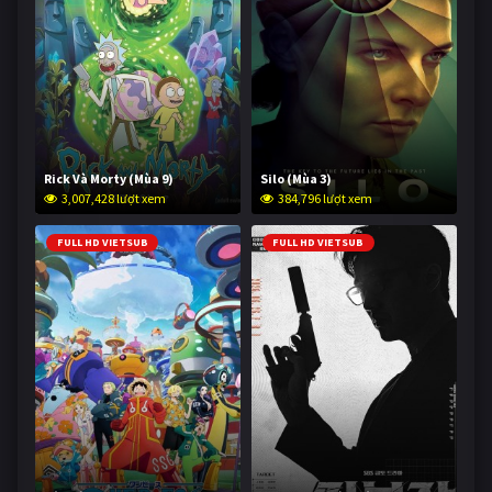
Rick Và Morty (Mùa 9)
Silo (Mùa 3)
3,007,428 lượt xem
384,796 lượt xem
FULL HD VIETSUB
FULL HD VIETSUB