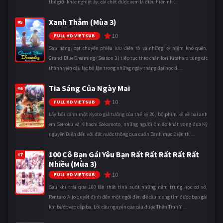
thế giới khắc nghiệt ấy, cái chết được xem là điều hiển nh ...
Xanh Thẳm (Mùa 3)
#5
10
FULL HD VIETSUB
Sau hàng loạt chuyến phiêu lưu điên rồ và những kỷ niệm khó quên,
Grand Blue Dreaming (Season 3) tiếp tục theo chân Iori Kitahara cùng các
thành viên câu lạc bộ lặn trong những ngày tháng đại học đ ...
Tia Sáng Của Ngày Mai
#6
10
FULL HD VIETSUB
Lấy bối cảnh một Kyoto giả tưởng của thế kỷ 20, bộ phim kể về hai anh
em Seiroku và Kihachi Sakamoto, những người ôm ấp khát vọng đưa Kỷ
nguyên Điện đến với đất nước thông qua cuốn Danh mục Điện th ...
100 Cô Bạn Gái Yêu Bạn Rất Rất Rất Rất Rất
#7
Nhiều (Mùa 3)
10
FULL HD VIETSUB
Sau khi trải qua 100 lần thất tình suốt những năm trung học cơ sở,
Rentaro Aijo quyết định đến một ngôi đền để cầu mong tìm được bạn gái
khi bước vào cấp ba. Lời cầu nguyện của cậu được Thần Tình Y ...