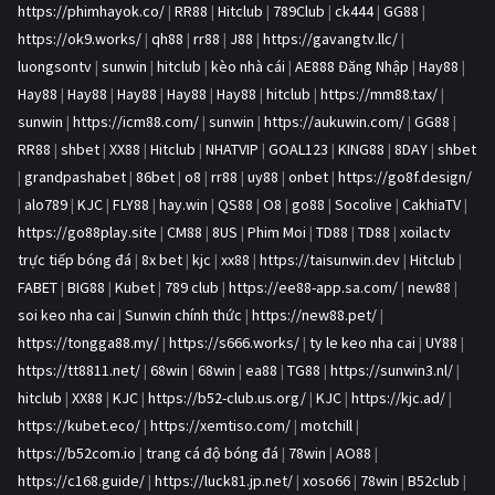
https://phimhayok.co/
|
RR88
|
Hitclub
|
789Club
|
ck444
|
GG88
|
https://ok9.works/
|
qh88
|
rr88
|
J88
|
https://gavangtv.llc/
|
luongsontv
|
sunwin
|
hitclub
|
kèo nhà cái
|
AE888 Đăng Nhập
|
Hay88
|
Hay88
|
Hay88
|
Hay88
|
Hay88
|
Hay88
|
hitclub
|
https://mm88.tax/
|
sunwin
|
https://icm88.com/
|
sunwin
|
https://aukuwin.com/
|
GG88
|
RR88
|
shbet
|
XX88
|
Hitclub
|
NHATVIP
|
GOAL123
|
KING88
|
8DAY
|
shbet
|
grandpashabet
|
86bet
|
o8
|
rr88
|
uy88
|
onbet
|
https://go8f.design/
|
alo789
|
KJC
|
FLY88
|
hay.win
|
QS88
|
O8
|
go88
|
Socolive
|
CakhiaTV
|
https://go88play.site
|
CM88
|
8US
|
Phim Moi
|
TD88
|
TD88
|
xoilactv
trực tiếp bóng đá
|
8x bet
|
kjc
|
xx88
|
https://taisunwin.dev
|
Hitclub
|
FABET
|
BIG88
|
Kubet
|
789 club
|
https://ee88-app.sa.com/
|
new88
|
soi keo nha cai
|
Sunwin chính thức
|
https://new88.pet/
|
https://tongga88.my/
|
https://s666.works/
|
ty le keo nha cai
|
UY88
|
https://tt8811.net/
|
68win
|
68win
|
ea88
|
TG88
|
https://sunwin3.nl/
|
hitclub
|
XX88
|
KJC
|
https://b52-club.us.org/
|
KJC
|
https://kjc.ad/
|
https://kubet.eco/
|
https://xemtiso.com/
|
motchill
|
https://b52com.io
|
trang cá độ bóng đá
|
78win
|
AO88
|
https://c168.guide/
|
https://luck81.jp.net/
|
xoso66
|
78win
|
B52club
|