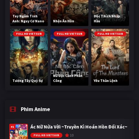
Tay Ngắm Tinh
Độc Thích Nhập
Anh: Nguy Cơ Nano
Nhện Ăn Hồn
Hầu
FULL HD VIETSUB
FULL HD VIETSUB
FULL HD VIETSUB
Nữ Đặc Cảnh Phản
Tương Tây Quỷ Sự
Công
Yêu Thần Lệnh
Phim Anime
Ác Nữ Nửa Vời ~Truyền Kì Hoán Hồn Đổi Xác~
#1
10
FULL HD VIETSUB