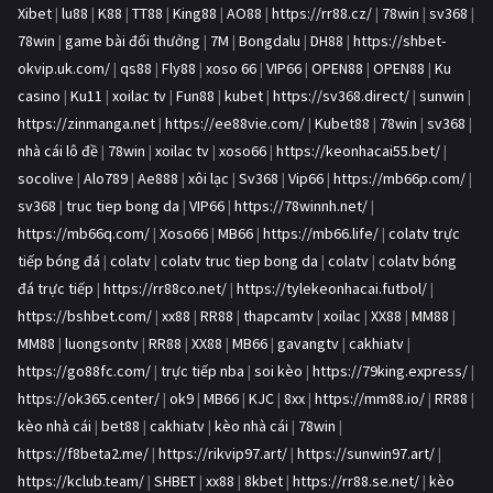
Xibet
|
lu88
|
K88
|
TT88
|
King88
|
AO88
|
https://rr88.cz/
|
78win
|
sv368
|
78win
|
game bài đổi thưởng
|
7M
|
Bongdalu
|
DH88
|
https://shbet-
okvip.uk.com/
|
qs88
|
Fly88
|
xoso 66
|
VIP66
|
OPEN88
|
OPEN88
|
Ku
casino
|
Ku11
|
xoilac tv
|
Fun88
|
kubet
|
https://sv368.direct/
|
sunwin
|
https://zinmanga.net
|
https://ee88vie.com/
|
Kubet88
|
78win
|
sv368
|
nhà cái lô đề
|
78win
|
xoilac tv
|
xoso66
|
https://keonhacai55.bet/
|
socolive
|
Alo789
|
Ae888
|
xôi lạc
|
Sv368
|
Vip66
|
https://mb66p.com/
|
sv368
|
truc tiep bong da
|
VIP66
|
https://78winnh.net/
|
https://mb66q.com/
|
Xoso66
|
MB66
|
https://mb66.life/
|
colatv trực
tiếp bóng đá
|
colatv
|
colatv truc tiep bong da
|
colatv
|
colatv bóng
đá trực tiếp
|
https://rr88co.net/
|
https://tylekeonhacai.futbol/
|
https://bshbet.com/
|
xx88
|
RR88
|
thapcamtv
|
xoilac
|
XX88
|
MM88
|
MM88
|
luongsontv
|
RR88
|
XX88
|
MB66
|
gavangtv
|
cakhiatv
|
https://go88fc.com/
|
trực tiếp nba
|
soi kèo
|
https://79king.express/
|
https://ok365.center/
|
ok9
|
MB66
|
KJC
|
8xx
|
https://mm88.io/
|
RR88
|
kèo nhà cái
|
bet88
|
cakhiatv
|
kèo nhà cái
|
78win
|
https://f8beta2.me/
|
https://rikvip97.art/
|
https://sunwin97.art/
|
https://kclub.team/
|
SHBET
|
xx88
|
8kbet
|
https://rr88.se.net/
|
kèo