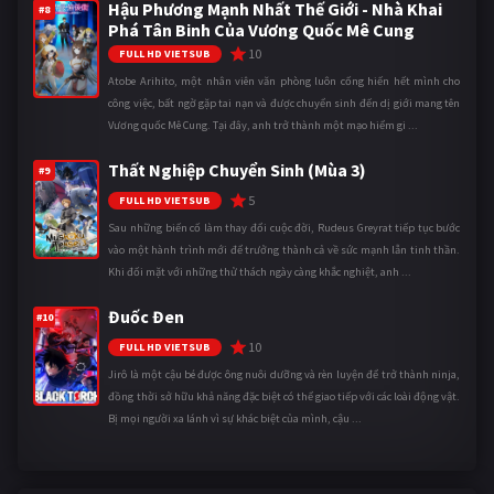
Hậu Phương Mạnh Nhất Thế Giới - Nhà Khai
#8
Phá Tân Binh Của Vương Quốc Mê Cung
10
FULL HD VIETSUB
Atobe Arihito, một nhân viên văn phòng luôn cống hiến hết mình cho
công việc, bất ngờ gặp tai nạn và được chuyển sinh đến dị giới mang tên
Vương quốc Mê Cung. Tại đây, anh trở thành một mạo hiểm gi ...
Thất Nghiệp Chuyển Sinh (Mùa 3)
#9
5
FULL HD VIETSUB
Sau những biến cố làm thay đổi cuộc đời, Rudeus Greyrat tiếp tục bước
vào một hành trình mới để trưởng thành cả về sức mạnh lẫn tinh thần.
Khi đối mặt với những thử thách ngày càng khắc nghiệt, anh ...
Đuốc Đen
#10
10
FULL HD VIETSUB
Jirô là một cậu bé được ông nuôi dưỡng và rèn luyện để trở thành ninja,
đồng thời sở hữu khả năng đặc biệt có thể giao tiếp với các loài động vật.
Bị mọi người xa lánh vì sự khác biệt của mình, cậu ...