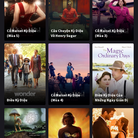
Cô Maisel Kỳ Diệu
Câu Chuyện Kỳ Diệu
Cô Maisel Kỳ Diệu
(Mùa 5)
Về Henry Sugar
(Mùa 3)
Cô Maisel Kỳ Diệu
Điều Kỳ Diệu Của
Điều Kỳ Diệu
(Mùa 4)
Những Ngày Giản Dị