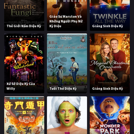
Giáo Sư Marston Và
Những Người Phụ Nữ
Thế Giới Nấm Diệu Kỳ
Kỳ Diệu
Giáng Sinh Diệu Kỳ
Xứ Sở Diệu Kỳ Của
Willy
Tuổi Thơ Diệu Kỳ
Giáng Sinh Diệu Kỳ