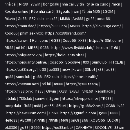
nhà cái
|
RR88
|
78win
|
bongdalu
|
nha cai uy tin
|
ty le ca cuoc
|
7mcn
|
Xóc đĩa online
|
Kèo nhà cái 5
|
88goals
|
iwin
|
Tài xỉu MD5
|
1GOM
|
Rikvip
|
Go88
|
B52 club
|
max88
|
MM88
|
Ae888
|
go88
|
xoso66
|
https://cm88.dad/
|
https://hi88.uno/
|
MM88
|
https://alo789ga.com/
|
Xoso66
|
phim sex vlxx
|
https://xx88brand.com/
|
https://sunwin19.cn.com/
|
GG88
|
Xoso66
|
XX88
|
https://rr88it.com/
|
RR88
|
nổ hũ
|
MB66
|
SC88
|
https://www.fly888.club/
|
hitclub
|
f168
|
https://hoiquantv.vip/
|
https://hoiquantv.site/
|
https://hoiquantv.online/
|
xoso66
|
Socolive
|
8XX
|
SumClub
|
HITCLUB
|
https://uu88n.org/
|
tr88
|
ae888
|
mcw
|
kuwin
|
88bet
|
x88
|
ao88
|
qq88
|
sumclub
|
go88
|
B52 club
|
https://shbet.health/
|
https://vnew88.net/
|
nổ hũ
|
mu88
|
https://qs88.team/
|
https://hi88.pink
|
hz88
|
68win
|
XX88
|
8XBET
|
VN168
|
keonhacai
|
hitclub
|
789club
|
sunwin
|
1gom
|
https://rikvippro.me/
|
TK688
|
bongdalu
|
fb88
|
m88
|
win55
|
86bet
|
https://go88v2.net/
|
GG88
|
lv88
|
https://new88pm.com/
|
On68
|
https://gg88fun.com
|
go88
|
U888
|
Hello88
|
ABC88
|
VIPWIN
|
78WIN
|
MK8
|
on68
|
s66
|
XOSO66
|
LUCK8
|
ok8386
|
go88
|
S666
|
https://uu88.mba/
|
CAKHIATV
|
SOCOLIVE
|
33win