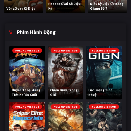
Phoebe Ở Xứ Sở Diệu
Diều Kỳ Diệu Ở Phòng
Vòng Xoay Kỳ Diệu
Kỳ
Giang Số 7
Phim Hành Động
FULL HD VIETSUB
FULL HD VIETSUB
FULL HD VIETSUB
Huyền Thoại Aang:
Chiến Binh Trong
Lực Lượng Tinh
Tiết Khí Sư Cuối
Gió
Nhuệ
Cùng
FULL HD VIETSUB
FULL HD VIETSUB
FULL HD VIETSUB