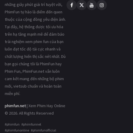
những giây phút giải trí tuyệt vời,
PhimFun tự hào là điểm đến quen
thuộc của cộng đồng yêu điện ảnh.
Tại đây, hệ thống được tối ưu hóa
trên hạ tầng mạnh mẽ để đảm bảo
trải nghiệm xem phim fun của bạn
luôn đạt tốc độ tải cực nhanh và
chất lượng hiển thị sắc nét nhất. Dù
bạn gọi chúng tôi là PhimFun hay
Phim Fun, PhimFun.net vẫn luôn
cam kết mang đến những bộ phim
mới, vietsub chuẩn và hoàn toàn
miễn phí.
phimfun.net
| Xem Phim Hay Online
© 2026. All Rights Reserved
#phimfun #phimfunnet
#phimfunonline #phimfunofficial