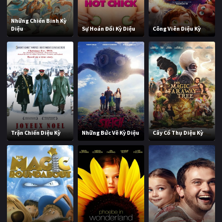
Những Chiến Binh Kỳ
Diệu
Sự Hoán Đổi Kỳ Diệu
Công Viên Diệu Kỳ
Trận Chiến Diệu Kỳ
Những Bức Vẽ Kỳ Diệu
Cây Cổ Thụ Diệu Kỳ