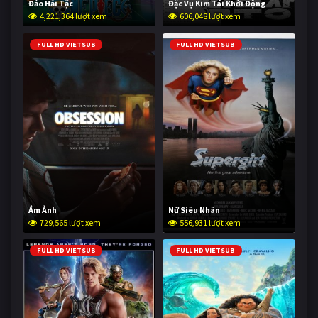
Đảo Hải Tặc
Đặc Vụ Kim Tái Khởi Động
4,221,364 lượt xem
606,048 lượt xem
FULL HD VIETSUB
FULL HD VIETSUB
Ám Ảnh
Nữ Siêu Nhân
729,565 lượt xem
556,931 lượt xem
FULL HD VIETSUB
FULL HD VIETSUB