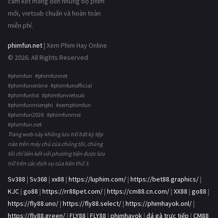
cam kết mang đến những bộ phim
mới, vietsub chuẩn và hoàn toàn
miễn phí.
phimfun.net
| Xem Phim Hay Online
© 2026. All Rights Reserved
#phimfun #phimfunnet
#phimfunonline #phimfunofficial
#phimfunhd #phimfunvietsub
#phimfunmienphi #xemphimfun
#phimfun2026 #phimfunmoi
#phimfun.net
Trang web này không lưu trữ bất kỳ tệp
nào trên máy chủ của chúng tôi, chúng
tôi chỉ liên kết với phương tiện được lưu
trữ trên các dịch vụ của bên thứ 3.
Sv388
|
Sv368
|
xx88
|
https://luphim.com/
|
https://bet88.graphics/
|
KJC
|
go88
|
https://rr88pet.com/
|
https://cm88.cn.com/
|
XX88
|
go88
|
https://fly88.uno/
|
https://fly88.select/
|
https://phimhayok.onl/
|
https://fly88.green/
|
FLY88
|
FLY88
|
phimhayok
|
đá gà trực tiếp
|
CM88