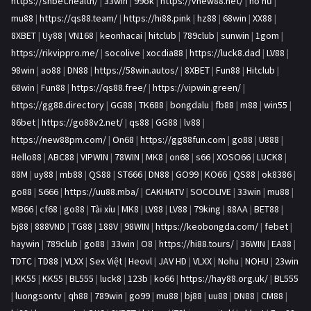
https://shbet.health/
|
33win
|
99ok
|
https://vnew88.net/
|
nổ hũ
|
mu88
|
https://qs88.team/
|
https://hi88.pink
|
hz88
|
68win
|
XX88
|
8XBET
|
Uy88
|
VN168
|
keonhacai
|
hitclub
|
789club
|
sunwin
|
1gom
|
https://rikvippro.me/
|
socolive
|
xocdia88
|
https://luck8.dad
|
LV88
|
98win
|
ao88
|
DN88
|
https://58win.autos/
|
8XBET
|
Fun88
|
Hitclub
|
68win
|
Fun88
|
https://qs88.free/
|
https://vipwin.green/
|
https://gg88.directory
|
GG88
|
TK688
|
bongdalu
|
fb88
|
m88
|
win55
|
86bet
|
https://go88v2.net/
|
qs88
|
GG88
|
lv88
|
https://new88pm.com/
|
On68
|
https://gg88fun.com
|
go88
|
U888
|
Hello88
|
ABC88
|
VIPWIN
|
78WIN
|
MK8
|
on68
|
s66
|
XOSO66
|
LUCK8
|
88M
|
uy88
|
mb88
|
QS88
|
ST666
|
DN88
|
GO99
|
KO66
|
QS88
|
ok8386
|
go88
|
S666
|
https://uu88.mba/
|
CAKHIATV
|
SOCOLIVE
|
33win
|
mu88
|
MB66
|
cf68
|
go88
|
Tài xỉu
|
MK8
|
LV88
|
LV88
|
79king
|
88AA
|
BET88
|
bj88
|
888VND
|
TG88
|
188V
|
98WIN
|
https://keobongda.com/
|
febet
|
haywin
|
789club
|
go88
|
33win
|
O8
|
https://hi88.tours/
|
36WIN
|
EA88
|
TDTC
|
TD88
|
VLXX
|
Sex Việt
|
Heovl
|
JAV HD
|
VLXX
|
Nohu
|
NOHU
|
23win
|
KK55
|
KK55
|
BL555
|
luck8
|
123b
|
ko66
|
https://hay88.org.uk/
|
BL555
|
luongsontv
|
qh88
|
789win
|
go99
|
mu88
|
bj88
|
uu88
|
DN88
|
CM88
|