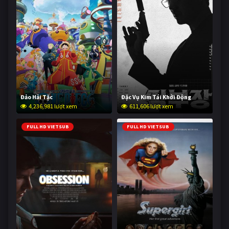
Đảo Hải Tặc
Đặc Vụ Kim Tái Khởi Động
4,236,981 lượt xem
611,606 lượt xem
FULL HD VIETSUB
FULL HD VIETSUB