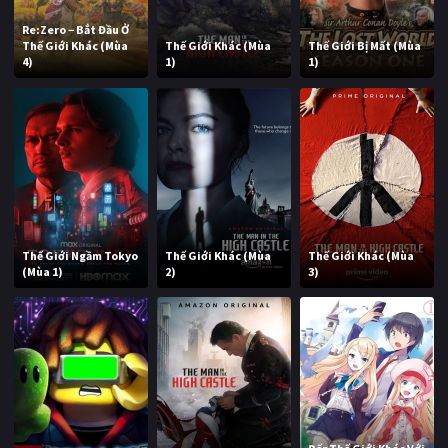
Re:Zero − Bắt Đầu Ở
Thế Giới Khác (Mùa
Thế Giới Khác (Mùa
Thế Giới Bị Mất (Mùa
4)
1)
1)
Thế Giới Ngầm Tokyo
Thế Giới Khác (Mùa
Thế Giới Khác (Mùa
(Mùa 1)
2)
3)