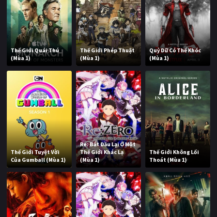
Thế Giới Quái Thú
Thế Giới Phép Thuật
Quỷ Dữ Có Thể Khóc
(Mùa 1)
(Mùa 1)
(Mùa 1)
Re: Bắt Đầu Lại Ở Một
Thế Giới Tuyệt Vời
Thế Giới Khác Lạ
Thế Giới Không Lối
Của Gumball (Mùa 1)
(Mùa 1)
Thoát (Mùa 1)