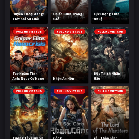
Huyền Thoại Aang:
Chiến Binh Trong
Lực Lượng Tinh
Tiết Khí Sư Cuối
Gió
Nhuệ
Cùng
FULL HD VIETSUB
FULL HD VIETSUB
FULL HD VIETSUB
Tay Ngắm Tinh
Độc Thích Nhập
Anh: Nguy Cơ Nano
Nhện Ăn Hồn
Hầu
FULL HD VIETSUB
FULL HD VIETSUB
FULL HD VIETSUB
Nữ Đặc Cảnh Phản
Tương Tây Quỷ Sự
Công
Yêu Thần Lệnh