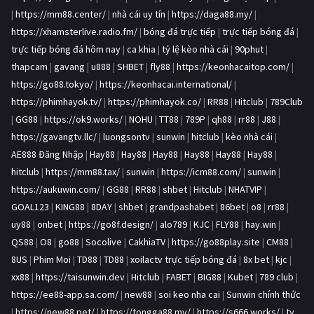
|
https://mm88.center/
|
nhà cái uy tín
|
https://daga88.my/
|
https://xhamsterlive.radio.fm/
|
bóng đá trực tiếp
|
trực tiếp bóng đá
|
trực tiếp bóng đá hôm nay
|
ca khia
|
tỷ lệ kèo nhà cái
|
90phut
|
thapcam
|
gavang
|
u888
|
SHBET
|
fly88
|
https://keonhacaitop.com/
|
https://go88.tokyo/
|
https://keonhacai.international/
|
https://phimhayok.tv/
|
https://phimhayok.co/
|
RR88
|
Hitclub
|
789Club
|
GG88
|
https://ok9.works/
|
NOHU
|
TT88
|
789P
|
qh88
|
rr88
|
J88
|
https://gavangtv.llc/
|
luongsontv
|
sunwin
|
hitclub
|
kèo nhà cái
|
AE888 Đăng Nhập
|
Hay88
|
Hay88
|
Hay88
|
Hay88
|
Hay88
|
Hay88
|
hitclub
|
https://mm88.tax/
|
sunwin
|
https://icm88.com/
|
sunwin
|
https://aukuwin.com/
|
GG88
|
RR88
|
shbet
|
Hitclub
|
NHATVIP
|
GOAL123
|
KING88
|
8DAY
|
shbet
|
grandpashabet
|
86bet
|
o8
|
rr88
|
uy88
|
onbet
|
https://go8f.design/
|
alo789
|
KJC
|
FLY88
|
hay.win
|
QS88
|
O8
|
go88
|
Socolive
|
CakhiaTV
|
https://go88play.site
|
CM88
|
8US
|
Phim Moi
|
TD88
|
TD88
|
xoilactv trực tiếp bóng đá
|
8x bet
|
kjc
|
xx88
|
https://taisunwin.dev
|
Hitclub
|
FABET
|
BIG88
|
Kubet
|
789 club
|
https://ee88-app.sa.com/
|
new88
|
soi keo nha cai
|
Sunwin chính thức
|
https://new88.pet/
|
https://tongga88.my/
|
https://s666.works/
|
ty