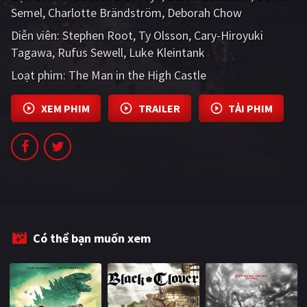
Semel
Charlotte Brändström
Deborah Chow
Diễn viên:
Stephen Root
Ty Olsson
Cary-Hiroyuki
Tagawa
Rufus Sewell
Luke Kleintank
Loạt phim:
The Man in the High Castle
XEM PHIM
TRAILER
TẢI PHIM
Có thể bạn muốn xem