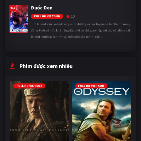
Đuốc Đen
#10
10
FULL HD VIETSUB
Jirô là một cậu bé được ông nuôi dưỡng và rèn luyện để trở thành ninja,
đồng thời sở hữu khả năng đặc biệt có thể giao tiếp với các loài động vật.
Bị mọi người xa lánh vì sự khác biệt của mình, cậu ...
Phim được xem nhiều
FULL HD VIETSUB
FULL HD VIETSUB