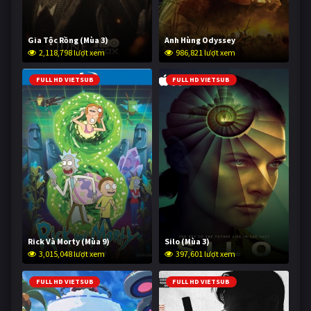
Gia Tộc Rồng (Mùa 3)
Anh Hùng Odyssey
2,118,798 lượt xem
986,821 lượt xem
FULL HD VIETSUB
FULL HD VIETSUB
Rick Và Morty (Mùa 9)
Silo (Mùa 3)
3,015,048 lượt xem
397,601 lượt xem
FULL HD VIETSUB
FULL HD VIETSUB