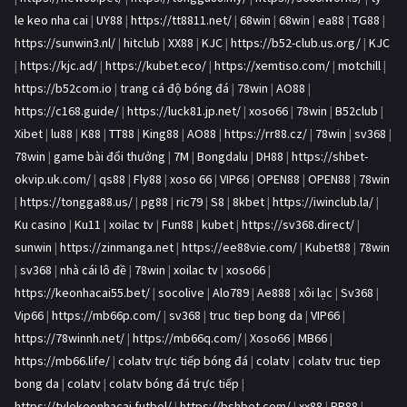
le keo nha cai
|
UY88
|
https://tt8811.net/
|
68win
|
68win
|
ea88
|
TG88
|
https://sunwin3.nl/
|
hitclub
|
XX88
|
KJC
|
https://b52-club.us.org/
|
KJC
|
https://kjc.ad/
|
https://kubet.eco/
|
https://xemtiso.com/
|
motchill
|
https://b52com.io
|
trang cá độ bóng đá
|
78win
|
AO88
|
https://c168.guide/
|
https://luck81.jp.net/
|
xoso66
|
78win
|
B52club
|
Xibet
|
lu88
|
K88
|
TT88
|
King88
|
AO88
|
https://rr88.cz/
|
78win
|
sv368
|
78win
|
game bài đổi thưởng
|
7M
|
Bongdalu
|
DH88
|
https://shbet-
okvip.uk.com/
|
qs88
|
Fly88
|
xoso 66
|
VIP66
|
OPEN88
|
OPEN88
|
78win
|
https://tongga88.us/
|
pg88
|
ric79
|
S8
|
8kbet
|
https://iwinclub.la/
|
Ku casino
|
Ku11
|
xoilac tv
|
Fun88
|
kubet
|
https://sv368.direct/
|
sunwin
|
https://zinmanga.net
|
https://ee88vie.com/
|
Kubet88
|
78win
|
sv368
|
nhà cái lô đề
|
78win
|
xoilac tv
|
xoso66
|
https://keonhacai55.bet/
|
socolive
|
Alo789
|
Ae888
|
xôi lạc
|
Sv368
|
Vip66
|
https://mb66p.com/
|
sv368
|
truc tiep bong da
|
VIP66
|
https://78winnh.net/
|
https://mb66q.com/
|
Xoso66
|
MB66
|
https://mb66.life/
|
colatv trực tiếp bóng đá
|
colatv
|
colatv truc tiep
bong da
|
colatv
|
colatv bóng đá trực tiếp
|
https://tylekeonhacai.futbol/
|
https://bshbet.com/
|
xx88
|
RR88
|