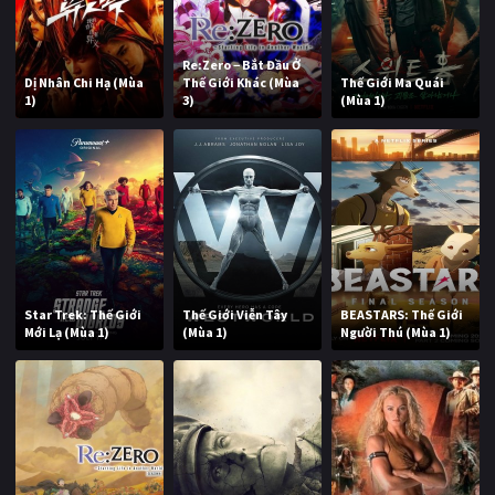
Re:Zero − Bắt Đầu Ở
Dị Nhân Chi Hạ (Mùa
Thế Giới Khác (Mùa
Thế Giới Ma Quái
1)
3)
(Mùa 1)
Star Trek: Thế Giới
Thế Giới Viễn Tây
BEASTARS: Thế Giới
Mới Lạ (Mùa 1)
(Mùa 1)
Người Thú (Mùa 1)