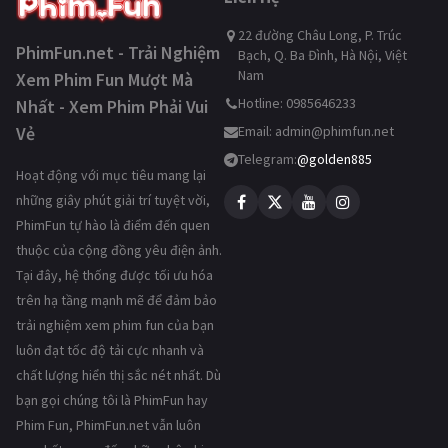
22 đường Châu Long, P. Trúc
PhimFun.net - Trải Nghiệm
Bạch, Q. Ba Đình, Hà Nội, Việt
Nam
Xem Phim Fun Mượt Mà
Hotline: 0985646233
Nhất - Xem Phim Phải Vui
Vẻ
Email:
admin@phimfun.net
Telegram:
@golden885
Hoạt động với mục tiêu mang lại
những giây phút giải trí tuyệt vời,
PhimFun tự hào là điểm đến quen
thuộc của cộng đồng yêu điện ảnh.
Tại đây, hệ thống được tối ưu hóa
trên hạ tầng mạnh mẽ để đảm bảo
trải nghiệm xem phim fun của bạn
luôn đạt tốc độ tải cực nhanh và
chất lượng hiển thị sắc nét nhất. Dù
bạn gọi chúng tôi là PhimFun hay
Phim Fun, PhimFun.net vẫn luôn