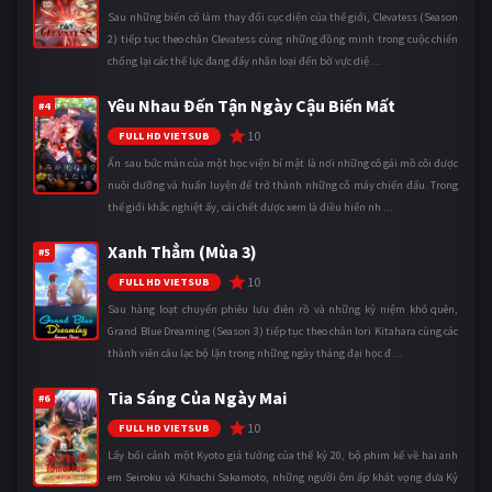
Sau những biến cố làm thay đổi cục diện của thế giới, Clevatess (Season
2) tiếp tục theo chân Clevatess cùng những đồng minh trong cuộc chiến
chống lại các thế lực đang đẩy nhân loại đến bờ vực diệ ...
Yêu Nhau Đến Tận Ngày Cậu Biến Mất
#4
10
FULL HD VIETSUB
Ẩn sau bức màn của một học viện bí mật là nơi những cô gái mồ côi được
nuôi dưỡng và huấn luyện để trở thành những cỗ máy chiến đấu. Trong
thế giới khắc nghiệt ấy, cái chết được xem là điều hiển nh ...
Xanh Thẳm (Mùa 3)
#5
10
FULL HD VIETSUB
Sau hàng loạt chuyến phiêu lưu điên rồ và những kỷ niệm khó quên,
Grand Blue Dreaming (Season 3) tiếp tục theo chân Iori Kitahara cùng các
thành viên câu lạc bộ lặn trong những ngày tháng đại học đ ...
Tia Sáng Của Ngày Mai
#6
10
FULL HD VIETSUB
Lấy bối cảnh một Kyoto giả tưởng của thế kỷ 20, bộ phim kể về hai anh
em Seiroku và Kihachi Sakamoto, những người ôm ấp khát vọng đưa Kỷ