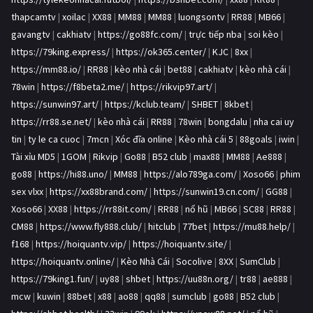
thapcamtv
|
xoilac
|
XX88
|
MM88
|
MM88
|
luongsontv
|
RR88
|
MB66
|
gavangtv
|
cakhiatv
|
https://go88fc.com/
|
trực tiếp nba
|
soi kèo
|
https://79king.express/
|
https://ok365.center/
|
KJC
|
8xx
|
https://mm88.io/
|
RR88
|
kèo nhà cái
|
bet88
|
cakhiatv
|
kèo nhà cái
|
78win
|
https://f8beta2.me/
|
https://rikvip97.art/
|
https://sunwin97.art/
|
https://kclub.team/
|
SHBET
|
8kbet
|
https://rr88.se.net/
|
kèo nhà cái
|
RR88
|
78win
|
bongdalu
|
nha cai uy
tin
|
ty le ca cuoc
|
7mcn
|
Xóc đĩa online
|
Kèo nhà cái 5
|
88goals
|
iwin
|
Tài xỉu MD5
|
1GOM
|
Rikvip
|
Go88
|
B52 club
|
max88
|
MM88
|
Ae888
|
go88
|
https://hi88.uno/
|
MM88
|
https://alo789ga.com/
|
Xoso66
|
phim
sex vlxx
|
https://xx88brand.com/
|
https://sunwin19.cn.com/
|
GG88
|
Xoso66
|
XX88
|
https://rr88it.com/
|
RR88
|
nổ hũ
|
MB66
|
SC88
|
RR88
|
CM88
|
https://www.fly888.club/
|
hitclub
|
77bet
|
https://mu88.help/
|
f168
|
https://hoiquantv.vip/
|
https://hoiquantv.site/
|
https://hoiquantv.online/
|
Kèo Nhà Cái
|
Socolive
|
8XX
|
SumClub
|
https://79king1.fun/
|
uy88
|
shbet
|
https://uu88n.org/
|
tr88
|
ae888
|
mcw
|
kuwin
|
88bet
|
x88
|
ao88
|
qq88
|
sumclub
|
go88
|
B52 club
|