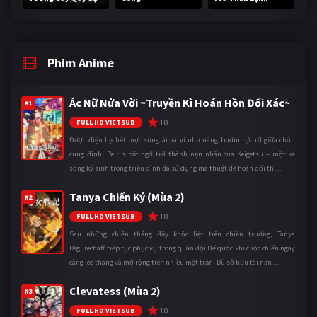
Phim Anime
Ác Nữ Nửa Vời ~Truyền Kì Hoán Hồn Đổi Xác~
#1
10
FULL HD VIETSUB
Được điện hạ hết mực sủng ái và ví như nàng bướm rực rỡ giữa chốn
cung đình, Reirin bất ngờ trở thành nạn nhân của Keigetsu – một kẻ
sống ký sinh trong triều đình đã sử dụng ma thuật để hoán đổi th ...
Tanya Chiến Ký (Mùa 2)
#2
10
FULL HD VIETSUB
Sau những chiến thắng đầy khốc liệt trên chiến trường, Tanya
Degurechaff tiếp tục phục vụ trong quân đội Đế quốc khi cuộc chiến ngày
càng leo thang và mở rộng trên nhiều mặt trận. Dù sở hữu tài năn ...
Clevatess (Mùa 2)
#3
10
FULL HD VIETSUB