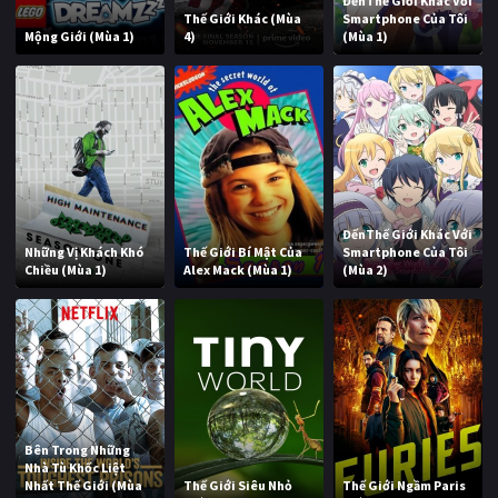
ĐếnThế Giới Khác Với
Thế Giới Khác (Mùa
Smartphone Của Tôi
Mộng Giới (Mùa 1)
4)
(Mùa 1)
ĐếnThế Giới Khác Với
Những Vị Khách Khó
Thế Giới Bí Mật Của
Smartphone Của Tôi
Chiều (Mùa 1)
Alex Mack (Mùa 1)
(Mùa 2)
Bên Trong Những
Nhà Tù Khốc Liệt
Nhất Thế Giới (Mùa
Thế Giới Siêu Nhỏ
Thế Giới Ngầm Paris