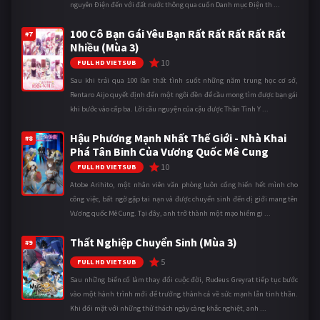
nguyên Điện đến với đất nước thông qua cuốn Danh mục Điện th ...
100 Cô Bạn Gái Yêu Bạn Rất Rất Rất Rất Rất
#7
Nhiều (Mùa 3)
10
FULL HD VIETSUB
Sau khi trải qua 100 lần thất tình suốt những năm trung học cơ sở,
Rentaro Aijo quyết định đến một ngôi đền để cầu mong tìm được bạn gái
khi bước vào cấp ba. Lời cầu nguyện của cậu được Thần Tình Y ...
Hậu Phương Mạnh Nhất Thế Giới - Nhà Khai
#8
Phá Tân Binh Của Vương Quốc Mê Cung
10
FULL HD VIETSUB
Atobe Arihito, một nhân viên văn phòng luôn cống hiến hết mình cho
công việc, bất ngờ gặp tai nạn và được chuyển sinh đến dị giới mang tên
Vương quốc Mê Cung. Tại đây, anh trở thành một mạo hiểm gi ...
Thất Nghiệp Chuyển Sinh (Mùa 3)
#9
5
FULL HD VIETSUB
Sau những biến cố làm thay đổi cuộc đời, Rudeus Greyrat tiếp tục bước
vào một hành trình mới để trưởng thành cả về sức mạnh lẫn tinh thần.
Khi đối mặt với những thử thách ngày càng khắc nghiệt, anh ...