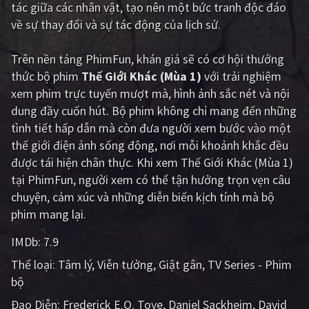
tác giữa các nhân vật, tạo nên một bức tranh độc đáo
PHIM MỚI
về sự thay đổi và sự tác động của lịch sử.
PHIM BỘ
Trên nền tảng
PhimFun
, khán giả sẽ có cơ hội thưởng
PHIM LẺ
thức bộ phim
Thế Giới Khác (Mùa 1)
với trải nghiệm
xem phim trực tuyến mượt mà, hình ảnh sắc nét và nội
PHIM CHIẾU RẠP
dung đầy cuốn hút. Bộ phim không chỉ mang đến những
TUYỂN TẬP PHIM
tình tiết hấp dẫn mà còn đưa người xem bước vào một
thế giới điện ảnh sống động, nơi mỗi khoảnh khắc đều
BLOG
được tái hiện chân thực. Khi xem Thế Giới Khác (Mùa 1)
tại PhimFun, người xem có thể tận hưởng trọn vẹn câu
chuyện, cảm xúc và những diễn biến kịch tính mà bộ
phim mang lại.
IMDb:
7.9
Thể loại:
Tâm lý
Viễn tưởng
Giật gân
TV Series - Phim
bộ
Đạo Diễn:
Frederick E.O. Toye
Daniel Sackheim
David