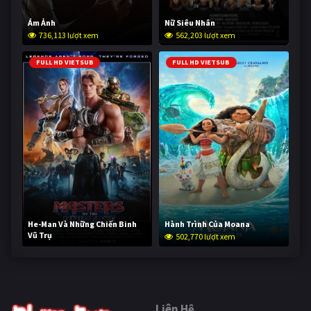
Ám Ảnh
Nữ Siêu Nhân
736,113 lượt xem
562,203 lượt xem
FULL HD VIETSUB
FULL HD VIETSUB
He-Man Và Những Chiến Binh
Hành Trình Của Moana
Vũ Trụ
502,770 lượt xem
252,690 lượt xem
Liên Hệ