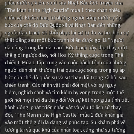
phần dưới sự kiểm soát của Nhật Bản.Cốt truyện của
"The Man in the High Castle" mùa 1 theo chân nhiều
Giật gân
Gia đình
nhân vật khác nhau, từ những người sống dưới sự áp
Bí ẩn
Lịch sử
bức của chế độ Đức Quốc xã và Nhật Bản đến những
người đấu tranh để khôi phục lại sự tự do và tìm hiểu sự
Viễn Tây
Tiểu sử
thật đằng sau một bức tranh bí ẩn được gọi là "Người
GameShow
DramaTV
đàn ông trong lâu đài cao". Bức tranh này cho thấy một
thế giới ngược đảo, nơi Hoa Kỳ thắng cuộc trong Thế
QUỐC GIA
chiến II.Mùa 1 tập trung vào cuộc hành trình của những
người dân bình thường trải qua cuộc sống trong sự áp
Âu - Mỹ
Trung Quốc - Hồng Kông
bức của chế độ quân sự và sự thay đổi trong xã hội sau
chiến tranh. Các nhân vật phải đối mặt với sự nguy
Hàn Quốc
Nhật Bản
hiểm, nghịch cảnh và tìm kiếm hy vọng trong một thế
Ấn Độ
Việt Nam
giới nơi mọi thứ đã thay đổi.Với sự kết hợp giữa tình tiết
hành động, phát triển nhân vật và yếu tố lịch sử thay
Tổng hợp
đổi, "The Man in the High Castle" mùa 1 đưa khán giả
vào một thế giới đa dạng và phức tạp. Sự khám phá về
CẬP NHẬT
tương lai và quá khứ của nhân loại, cũng như sự tương