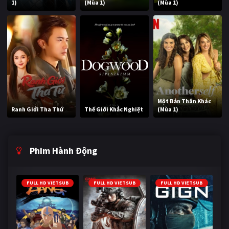
1)
(Mùa 1)
(Mùa 1)
Một Bản Thân Khác
Ranh Giới Tha Thứ
Thế Giới Khắc Nghiệt
(Mùa 1)
Phim Hành Động
FULL HD VIETSUB
FULL HD VIETSUB
FULL HD VIETSUB