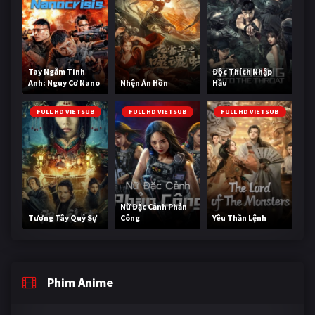
Tay Ngắm Tinh
Độc Thích Nhập
Anh: Nguy Cơ Nano
Nhện Ăn Hồn
Hầu
FULL HD VIETSUB
FULL HD VIETSUB
FULL HD VIETSUB
Nữ Đặc Cảnh Phản
Tương Tây Quỷ Sự
Công
Yêu Thần Lệnh
Phim Anime