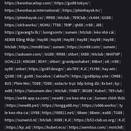
https://keonhacaitop.com/
|
https://go88.tokyo/
|
https://keonhacai.international/
|
https://phimhayok.tv/
|
https://phimhayok.co/
|
RR88
|
Hitclub
|
789Club
|
ck444
|
GG88
|
https://ok9.works/
|
NOHU
|
TT88
|
789P
|
qh88
|
rr88
|
J88
|
https://gavangtv.llc/
|
luongsontv
|
sunwin
|
hitclub
|
kèo nhà cái
|
AE888 Đăng Nhập
|
Hay88
|
Hay88
|
Hay88
|
Hay88
|
Hay88
|
Hay88
|
hitclub
|
https://mm88.tax/
|
sunwin
|
https://icm88.com/
|
sunwin
|
https://aukuwin.com/
|
GG88
|
RR88
|
shbet
|
XX88
|
Hitclub
|
NHATVIP
|
GOAL123
|
KING88
|
8DAY
|
shbet
|
grandpashabet
|
86bet
|
o8
|
rr88
|
uy88
|
onbet
|
https://go8f.design/
|
alo789
|
KJC
|
FLY88
|
hay.win
|
QS88
|
O8
|
go88
|
Socolive
|
CakhiaTV
|
https://go88play.site
|
CM88
|
8US
|
Phim Moi
|
TD88
|
TD88
|
xoilactv trực tiếp bóng đá
|
8x bet
|
kjc
|
xx88
|
https://taisunwin.dev
|
Hitclub
|
FABET
|
BIG88
|
Kubet
|
789 club
|
https://ee88-app.sa.com/
|
new88
|
soi keo nha cai
|
Sunwin chính thức
|
https://new88.pet/
|
https://tongga88.my/
|
https://s666.works/
|
ty
le keo nha cai
|
UY88
|
https://tt8811.net/
|
68win
|
68win
|
ea88
|
TG88
|
https://sunwin3.nl/
|
hitclub
|
XX88
|
KJC
|
https://b52-club.us.org/
|
KJC
|
https://kjc.ad/
|
https://kubet.eco/
|
https://xemtiso.com/
|
motchill
|