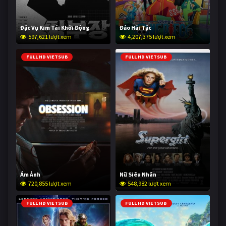
Đặc Vụ Kim Tái Khởi Động
Đảo Hải Tặc
597,621 lượt xem
4,207,375 lượt xem
FULL HD VIETSUB
FULL HD VIETSUB
Ám Ảnh
Nữ Siêu Nhân
720,855 lượt xem
548,982 lượt xem
FULL HD VIETSUB
FULL HD VIETSUB