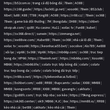
https://b52com.io
|
trang cá độ bóng đá
|
78win
|
AO88
|
https://c168.guide/
|
https://luck81.jp.net/
|
xoso66
|
78win
|
B52club
|
Xibet
|
lu88
|
K88
|
TT88
|
King88
|
AO88
|
https://rr88.cz/
|
78win
|
sv368
|
78win
|
game bài đổi thưởng
|
7M
|
Bongdalu
|
DH88
|
https://shbet-
okvip.uk.com/
|
qs88
|
Ku casino
|
Ku11
|
xoilac tv
|
Fun88
|
kubet
|
https://sv368.direct/
|
sunwin
|
https://zinmanga.net
|
https://ee88vie.com/
|
Kubet88
|
78win
|
sv368
|
nhà cái lô đề
|
78win
|
xoilac tv
|
xoso66
|
https://keonhacai55.bet/
|
socolive
|
Alo789
|
Ae888
|
xôi lạc
|
vip66
|
Sv368
|
Vip66
|
https://mb66p.com/
|
sv368
|
truc tiep
bong da
|
VIP66
|
https://78winnh.net/
|
https://mb66q.com/
|
Xoso66
|
MB66
|
https://mb66.life/
|
colatv trực tiếp bóng đá
|
colatv
|
colatv
truc tiep bong da
|
colatv
|
colatv bóng đá trực tiếp
|
https://rr88co.net/
|
https://tylekeonhacai.futbol/
|
https://bshbet.com/
|
xx88
|
RR88
|
thapcamtv
|
xoilac
|
XX88
|
MM88
|
MM88
|
luongsontv
|
RR88
|
XX88
|
MB66
|
gavangtv
|
cakhiatv
|
https://go88fc.com/
|
trực tiếp nba
|
soi kèo
|
https://79king.express/
|
https://ok365.center/
|
ok9
|
MB66
|
KJC
|
8xx
|
https://mm88.io/
|
RR88
|
kèo nhà cái
|
bet88
|
cakhiatv
|
kèo nhà cái
|
78win
|