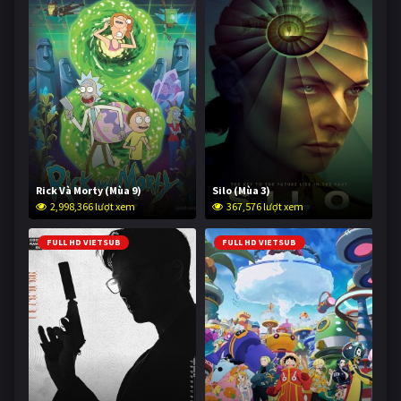
Rick Và Morty (Mùa 9)
Silo (Mùa 3)
2,998,366 lượt xem
367,576 lượt xem
FULL HD VIETSUB
FULL HD VIETSUB