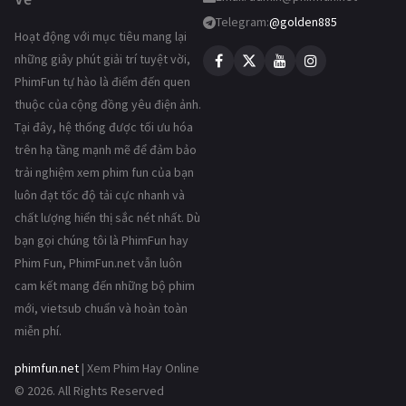
Telegram:
@golden885
Hoạt động với mục tiêu mang lại
những giây phút giải trí tuyệt vời,
PhimFun tự hào là điểm đến quen
thuộc của cộng đồng yêu điện ảnh.
Tại đây, hệ thống được tối ưu hóa
trên hạ tầng mạnh mẽ để đảm bảo
trải nghiệm xem phim fun của bạn
luôn đạt tốc độ tải cực nhanh và
chất lượng hiển thị sắc nét nhất. Dù
bạn gọi chúng tôi là PhimFun hay
Phim Fun, PhimFun.net vẫn luôn
cam kết mang đến những bộ phim
mới, vietsub chuẩn và hoàn toàn
miễn phí.
phimfun.net
| Xem Phim Hay Online
© 2026. All Rights Reserved