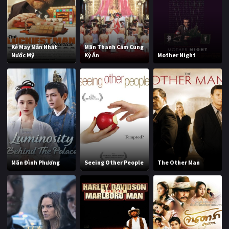
Kẻ May Mắn Nhất
Mãn Thanh Cấm Cung
Nước Mỹ
Kỳ Án
Mother Night
Mãn Đình Phương
Seeing Other People
The Other Man