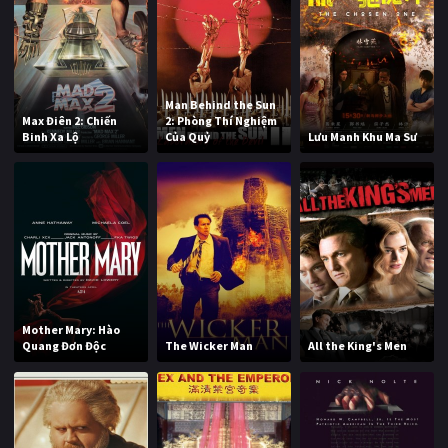
Man Behind the Sun
Max Điên 2: Chiến
2: Phòng Thí Nghiệm
Binh Xa Lộ
Của Quỷ
Lưu Manh Khu Ma Sư
Mother Mary: Hào
Quang Đơn Độc
The Wicker Man
All the King's Men