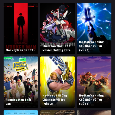
He-Man Và Những
Chainsaw Man - The
Chủ Nhân Vũ Trụ
Monkey Man Báo Thù
Movie: Chương Reze
(Mùa 1)
He-Man Và Những
He-Man Và Những
Running Man Thái
Chủ Nhân Vũ Trụ
Chủ Nhân Vũ Trụ
Lan
(Mùa 2)
(Mùa 3)