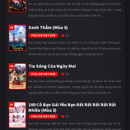
Ẩn sau bức màn của một học viện bí mật là nơi những cô gái mồ côi được
nuôi dưỡng và huấn luyện để trở thành những cỗ máy chiến đấu. Trong
thế giới khắc nghiệt ấy, cái chết được xem là điều hiển nh ...
Xanh Thẳm (Mùa 3)
#5
10
FULL HD VIETSUB
Sau hàng loạt chuyến phiêu lưu điên rồ và những kỷ niệm khó quên,
Grand Blue Dreaming (Season 3) tiếp tục theo chân Iori Kitahara cùng các
thành viên câu lạc bộ lặn trong những ngày tháng đại học đ ...
Tia Sáng Của Ngày Mai
#6
10
FULL HD VIETSUB
Lấy bối cảnh một Kyoto giả tưởng của thế kỷ 20, bộ phim kể về hai anh
em Seiroku và Kihachi Sakamoto, những người ôm ấp khát vọng đưa Kỷ
nguyên Điện đến với đất nước thông qua cuốn Danh mục Điện th ...
100 Cô Bạn Gái Yêu Bạn Rất Rất Rất Rất Rất
#7
Nhiều (Mùa 3)
10
FULL HD VIETSUB
Sau khi trải qua 100 lần thất tình suốt những năm trung học cơ sở,
Rentaro Aijo quyết định đến một ngôi đền để cầu mong tìm được bạn gái