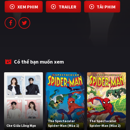
PHIM MỚI
XEM PHIM
TRAILER
TẢI PHIM
PHIM BỘ
PHIM LẺ
PHIM CHIẾU RẠP
TUYỂN TẬP PHIM
Có thể bạn muốn xem
BLOG
The Spectacular
The Spectacular
Che Giấu Lãng Mạn
Spider-Man (Mùa 1)
Spider-Man (Mùa 2)