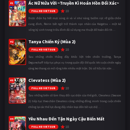
Ác Nữ Nửa Vời ~Truyền Kì Hoán Hồn Đổi Xác~
#1
10
FULL HD VIETSUB
Được điện hạ hết mực sủng ái và ví như nàng bướm rực rỡ giữa chốn
cung đình, Reirin bất ngờ trở thành nạn nhân của Keigetsu – một kẻ
sống ký sinh trong triều đình đã sử dụng ma thuật để hoán đổi th ...
Tanya Chiến Ký (Mùa 2)
#2
10
FULL HD VIETSUB
Sau những chiến thắng đầy khốc liệt trên chiến trường, Tanya
Degurechaff tiếp tục phục vụ trong quân đội Đế quốc khi cuộc chiến ngày
càng leo thang và mở rộng trên nhiều mặt trận. Dù sở hữu tài năn ...
Clevatess (Mùa 2)
#3
10
FULL HD VIETSUB
Sau những biến cố làm thay đổi cục diện của thế giới, Clevatess (Season
2) tiếp tục theo chân Clevatess cùng những đồng minh trong cuộc chiến
chống lại các thế lực đang đẩy nhân loại đến bờ vực diệ ...
Yêu Nhau Đến Tận Ngày Cậu Biến Mất
#4
10
FULL HD VIETSUB