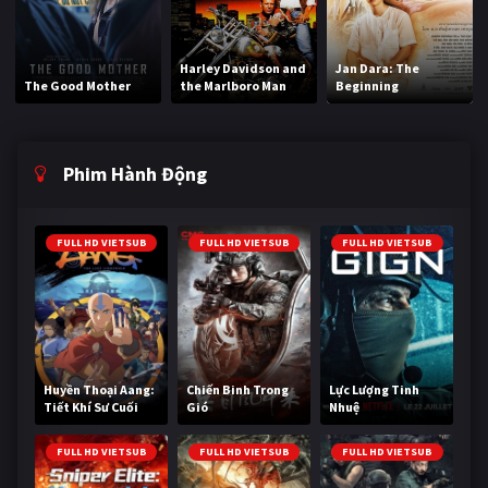
Harley Davidson and
Jan Dara: The
The Good Mother
the Marlboro Man
Beginning
Phim Hành Động
FULL HD VIETSUB
FULL HD VIETSUB
FULL HD VIETSUB
Huyền Thoại Aang:
Chiến Binh Trong
Lực Lượng Tinh
Tiết Khí Sư Cuối
Gió
Nhuệ
Cùng
FULL HD VIETSUB
FULL HD VIETSUB
FULL HD VIETSUB