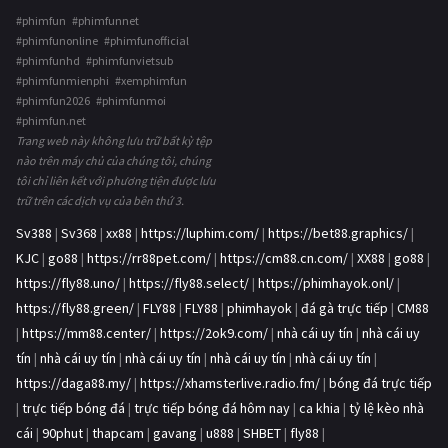
#phimfun #phimfunnet
#phimfunonline #phimfunofficial
#phimfunhd #phimfunvietsub
#phimfunmienphi #xemphimfun
#phimfun2026 #phimfunmoi
#phimfun.net
Trang web này không lưu trữ bất kỳ tệp
nào trên máy chủ của chúng tôi, chúng
tôi chỉ liên kết với phương tiện được lưu
trữ trên các dịch vụ của bên thứ 3.
Sv388
|
Sv368
|
xx88
|
https://luphim.com/
|
https://bet88.graphics/
|
KJC
|
go88
|
https://rr88pet.com/
|
https://cm88.cn.com/
|
XX88
|
go88
|
https://fly88.uno/
|
https://fly88.select/
|
https://phimhayok.onl/
|
https://fly88.green/
|
FLY88
|
FLY88
|
phimhayok
|
đá gà trực tiếp
|
CM88
|
https://mm88.center/
|
https://2ok9.com/
|
nhà cái uy tín
|
nhà cái uy
tín
|
nhà cái uy tín
|
nhà cái uy tín
|
nhà cái uy tín
|
nhà cái uy tín
|
https://daga88.my/
|
https://xhamsterlive.radio.fm/
|
bóng đá trực tiếp
|
trực tiếp bóng đá
|
trực tiếp bóng đá hôm nay
|
ca khia
|
tỷ lệ kèo nhà
cái
|
90phut
|
thapcam
|
gavang
|
u888
|
SHBET
|
fly88
|