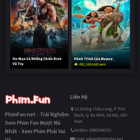
He-Man Và Những Chiến Binh
Hành Trình Của Moana
Vũ Trụ
491,169 lượt xem
240,012 lượt xem
Liên Hệ
22 đường Châu Long, P. Trúc
PhimFun.net - Trải Nghiệm
Bạch, Q. Ba Đình, Hà Nội, Việt
Nam
Xem Phim Fun Mượt Mà
Hotline: 0985646233
Nhất - Xem Phim Phải Vui
Vẻ
Email:
admin@phimfun.net