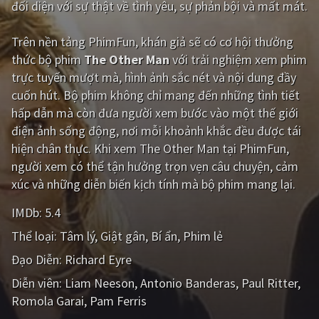
đối diện với sự thật về tình yêu, sự phản bội và mất mát.
Giật gân
Gia đình
Trên nền tảng
PhimFun
, khán giả sẽ có cơ hội thưởng
Bí ẩn
Lịch sử
thức bộ phim
The Other Man
với trải nghiệm xem phim
trực tuyến mượt mà, hình ảnh sắc nét và nội dung đầy
Viễn Tây
Tiểu sử
cuốn hút. Bộ phim không chỉ mang đến những tình tiết
GameShow
DramaTV
hấp dẫn mà còn đưa người xem bước vào một thế giới
điện ảnh sống động, nơi mỗi khoảnh khắc đều được tái
QUỐC GIA
hiện chân thực. Khi xem The Other Man tại PhimFun,
người xem có thể tận hưởng trọn vẹn câu chuyện, cảm
Âu - Mỹ
Trung Quốc - Hồng Kông
xúc và những diễn biến kịch tính mà bộ phim mang lại.
Hàn Quốc
Nhật Bản
IMDb:
5.4
Thể loại:
Tâm lý
Giật gân
Bí ẩn
Phim lẻ
Ấn Độ
Việt Nam
Đạo Diễn:
Richard Eyre
Tổng hợp
Diễn viên:
Liam Neeson
Antonio Banderas
Paul Ritter
Romola Garai
Pam Ferris
CẬP NHẬT