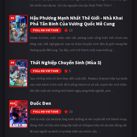
khi bước vào cấp ba. Lời cầu nguyện của cậu được Thần Tình Y ...
Hậu Phương Mạnh Nhất Thế Giới - Nhà Khai
#8
Phá Tân Binh Của Vương Quốc Mê Cung
10
FULL HD VIETSUB
Atobe Arihito, một nhân viên văn phòng luôn cống hiến hết mình cho
công việc, bất ngờ gặp tai nạn và được chuyển sinh đến dị giới mang tên
Vương quốc Mê Cung. Tại đây, anh trở thành một mạo hiểm gi ...
Thất Nghiệp Chuyển Sinh (Mùa 3)
#9
5
FULL HD VIETSUB
Sau những biến cố làm thay đổi cuộc đời, Rudeus Greyrat tiếp tục bước
vào một hành trình mới để trưởng thành cả về sức mạnh lẫn tinh thần.
Khi đối mặt với những thử thách ngày càng khắc nghiệt, anh ...
Đuốc Đen
#10
10
FULL HD VIETSUB
Jirô là một cậu bé được ông nuôi dưỡng và rèn luyện để trở thành ninja,
đồng thời sở hữu khả năng đặc biệt có thể giao tiếp với các loài động vật.
Bị mọi người xa lánh vì sự khác biệt của mình, cậu ...