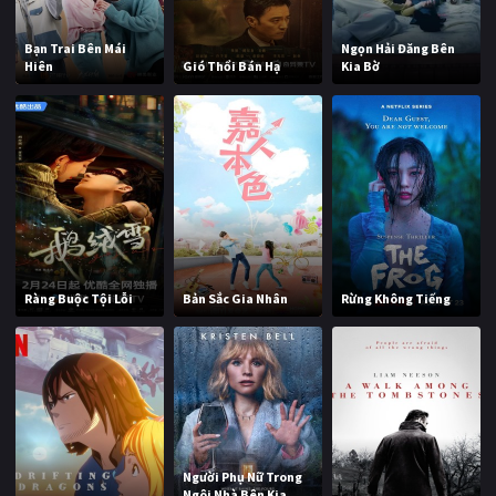
Bạn Trai Bên Mái
Ngọn Hải Đăng Bên
Hiên
Gió Thổi Bán Hạ
Kia Bờ
Ràng Buộc Tội Lỗi
Bản Sắc Gia Nhân
Rừng Không Tiếng
Người Phụ Nữ Trong
Ngôi Nhà Bên Kia