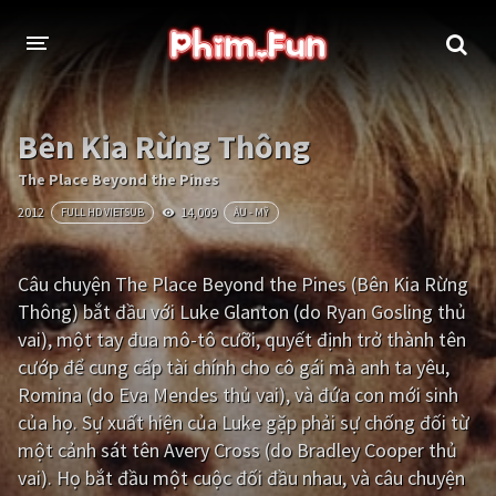
THỂ LOẠI
Bên Kia Rừng Thông
Thần thoại - Cổ trang
Hành động
The Place Beyond the Pines
2012
14,009
FULL HD VIETSUB
ÂU - MỸ
Tâm lý
Chiến tranh
Võ thuật - Kiếm hiệp
Nhạc kịch
Câu chuyện The Place Beyond the Pines (Bên Kia Rừng
Thông) bắt đầu với Luke Glanton (do Ryan Gosling thủ
Kinh dị
Tội phạm - Hình sự
vai), một tay đua mô-tô cưỡi, quyết định trở thành tên
Phiêu lưu
Hài hước
cướp để cung cấp tài chính cho cô gái mà anh ta yêu,
Romina (do Eva Mendes thủ vai), và đứa con mới sinh
Viễn tưởng
Khoa học - Tài liệu
của họ. Sự xuất hiện của Luke gặp phải sự chống đối từ
Hoạt hình
Thể thao
một cảnh sát tên Avery Cross (do Bradley Cooper thủ
vai). Họ bắt đầu một cuộc đối đầu nhau, và câu chuyện
Tình cảm - Lãng mạn
Kỳ ảo