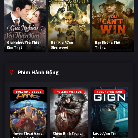
Giả Nghèo Yêu Thiên
Bên Kia Rừng
Bạn Không Thể
Kim Thật
Sherwood
Thắng
Phim Hành Động
FULL HD VIETSUB
FULL HD VIETSUB
FULL HD VIETSUB
Huyền Thoại Aang:
Chiến Binh Trong
Lực Lượng Tinh