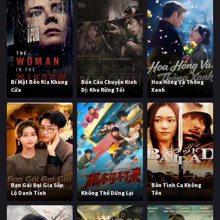
Bí Mật Bên Kia Khung
Bốn Câu Chuyện Kinh
Hoa Hồng Và Thông
Cửa
Dị: Khu Rừng Tối
Xanh
Bạn Gái Đại Gia Sắp
Bản Tình Ca Không
Lộ Danh Tính
Không Thể Dừng Lại
Tên