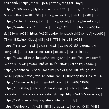
chính thức
|
https://new88.pet/
|
https://tongga88.my/
|
https://s666.works/
|
ty le keo nha cai
|
UY88
|
https://tt8811.net/
|
68win
|
68win
|
ea88
|
TG88
|
https://sunwin3.nl/
|
hitclub
|
XX88
|
KJC
|
https://b52-club.us.org/
|
KJC
|
https://kjc.ad/
|
https://kubet.eco/
|
https://xemtiso.com/
|
motchill
|
https://b52com.io
|
trang cá độ bóng
đá
|
78win
|
AO88
|
https://c168.guide/
|
https://luck81.jp.net/
|
xoso66
|
78win
|
B52club
|
Xibet
|
lu88
|
K88
|
TT88
|
King88
|
AO88
|
https://rr88.cz/
|
78win
|
sv368
|
78win
|
game bài đổi thưởng
|
7M
|
Bongdalu
|
DH88
|
Ku casino
|
Ku11
|
xoilac tv
|
Fun88
|
kubet
|
https://sv368.direct/
|
https://zinmanga.net
|
https://ee88vie.com/
|
Kubet88
|
78win
|
sv368
|
nhà cái lô đề
|
78win
|
xoilac tv
|
xoso66
|
https://keonhacai55.bet/
|
socolive
|
Alo789
|
Ae888
|
xôi lạc
|
vip66
|
Sv368
|
Vip66
|
https://mb66p.com/
|
sv368
|
truc tiep bong da
|
VIP66
|
https://78winnh.net/
|
https://mb66q.com/
|
Xoso66
|
MB66
|
https://mb66.life/
|
colatv trực tiếp bóng đá
|
colatv
|
colatv truc tiep
bong da
|
colatv
|
colatv bóng đá trực tiếp
|
https://ok365.services/
|
https://rr88co.net/
|
https://tylekeonhacai.futbol/
|
https://bshbet.com/
|
xx88
|
RR88
|
thapcamtv
|
xoilac
|
XX88
|
MM88
|