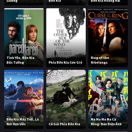
Gương
Bên Kia
Bên Kia Hoàng Hải
Tình Yêu, Bên Kia
Ring of the
Bức Tường
Phía Bên Kia Cơn Gió
Nibelungs
Bên Kia Mây Trời, Là
Ma Ma Ma Ma Cà
Nơi Hẹn Ước
Cô Gái Phía Bên Kia
Rồng: Bản Điện Ảnh