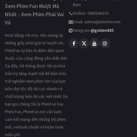
Nam
Xem Phim Fun Mượt Mà
Hotline: 0985646233
Nhất - Xem Phim Phải Vui
Vẻ
Email:
admin@phimfun.net
Telegram:
@golden885
Hoạt động với mục tiêu mang lại
những giây phút giải trí tuyệt vời,
PhimFun tự hào là điểm đến quen
thuộc của cộng đồng yêu điện ảnh.
Tại đây, hệ thống được tối ưu hóa
trên hạ tầng mạnh mẽ để đảm bảo
trải nghiệm xem phim fun của bạn
luôn đạt tốc độ tải cực nhanh và
chất lượng hiển thị sắc nét nhất. Dù
bạn gọi chúng tôi là PhimFun hay
Phim Fun, PhimFun.net vẫn luôn
cam kết mang đến những bộ phim
mới, vietsub chuẩn và hoàn toàn
miễn phí.