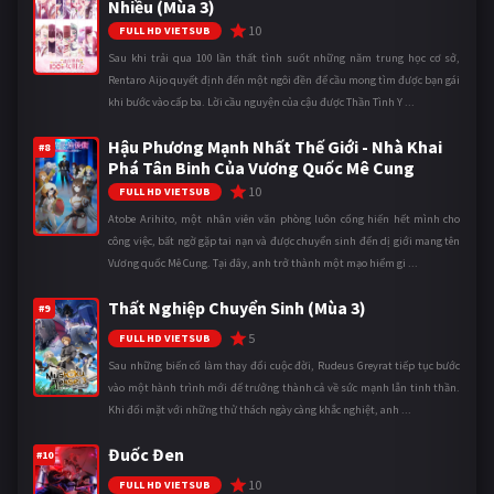
Nhiều (Mùa 3)
10
FULL HD VIETSUB
Sau khi trải qua 100 lần thất tình suốt những năm trung học cơ sở,
Rentaro Aijo quyết định đến một ngôi đền để cầu mong tìm được bạn gái
khi bước vào cấp ba. Lời cầu nguyện của cậu được Thần Tình Y ...
Hậu Phương Mạnh Nhất Thế Giới - Nhà Khai
#8
Phá Tân Binh Của Vương Quốc Mê Cung
10
FULL HD VIETSUB
Atobe Arihito, một nhân viên văn phòng luôn cống hiến hết mình cho
công việc, bất ngờ gặp tai nạn và được chuyển sinh đến dị giới mang tên
Vương quốc Mê Cung. Tại đây, anh trở thành một mạo hiểm gi ...
Thất Nghiệp Chuyển Sinh (Mùa 3)
#9
5
FULL HD VIETSUB
Sau những biến cố làm thay đổi cuộc đời, Rudeus Greyrat tiếp tục bước
vào một hành trình mới để trưởng thành cả về sức mạnh lẫn tinh thần.
Khi đối mặt với những thử thách ngày càng khắc nghiệt, anh ...
Đuốc Đen
#10
10
FULL HD VIETSUB