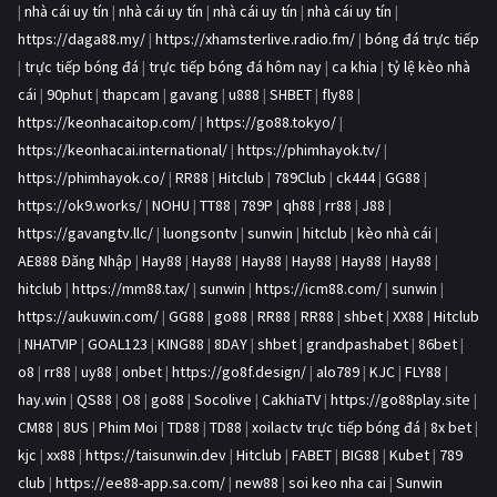
|
nhà cái uy tín
|
nhà cái uy tín
|
nhà cái uy tín
|
nhà cái uy tín
|
https://daga88.my/
|
https://xhamsterlive.radio.fm/
|
bóng đá trực tiếp
|
trực tiếp bóng đá
|
trực tiếp bóng đá hôm nay
|
ca khia
|
tỷ lệ kèo nhà
cái
|
90phut
|
thapcam
|
gavang
|
u888
|
SHBET
|
fly88
|
https://keonhacaitop.com/
|
https://go88.tokyo/
|
https://keonhacai.international/
|
https://phimhayok.tv/
|
https://phimhayok.co/
|
RR88
|
Hitclub
|
789Club
|
ck444
|
GG88
|
https://ok9.works/
|
NOHU
|
TT88
|
789P
|
qh88
|
rr88
|
J88
|
https://gavangtv.llc/
|
luongsontv
|
sunwin
|
hitclub
|
kèo nhà cái
|
AE888 Đăng Nhập
|
Hay88
|
Hay88
|
Hay88
|
Hay88
|
Hay88
|
Hay88
|
hitclub
|
https://mm88.tax/
|
sunwin
|
https://icm88.com/
|
sunwin
|
https://aukuwin.com/
|
GG88
|
go88
|
RR88
|
RR88
|
shbet
|
XX88
|
Hitclub
|
NHATVIP
|
GOAL123
|
KING88
|
8DAY
|
shbet
|
grandpashabet
|
86bet
|
o8
|
rr88
|
uy88
|
onbet
|
https://go8f.design/
|
alo789
|
KJC
|
FLY88
|
hay.win
|
QS88
|
O8
|
go88
|
Socolive
|
CakhiaTV
|
https://go88play.site
|
CM88
|
8US
|
Phim Moi
|
TD88
|
TD88
|
xoilactv trực tiếp bóng đá
|
8x bet
|
kjc
|
xx88
|
https://taisunwin.dev
|
Hitclub
|
FABET
|
BIG88
|
Kubet
|
789
club
|
https://ee88-app.sa.com/
|
new88
|
soi keo nha cai
|
Sunwin