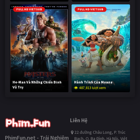
FULL HD VIETSUB
FULL HD VIETSUB
He-Man Và Những Chiến Binh
Hành Trình Của Moana
Vũ Trụ
487,813 lượt xem
236,314 lượt xem
Liên Hệ
22 đường Châu Long, P. Trúc
PhimFun.net - Trải Nghiệm
Bạch, Q. Ba Đình, Hà Nội, Việt