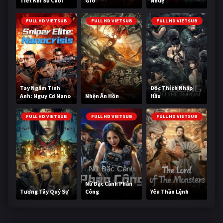
Tiết Khí Sư Cuối
Gió
Nhuệ
Cùng
FULL HD VIETSUB
FULL HD VIETSUB
FULL HD VIETSUB
Tay Ngắm Tinh
Độc Thích Nhập
Anh: Nguy Cơ Nano
Nhện Ăn Hồn
Hầu
FULL HD VIETSUB
FULL HD VIETSUB
FULL HD VIETSUB
Nữ Đặc Cảnh Phản
Tương Tây Quỷ Sự
Công
Yêu Thần Lệnh