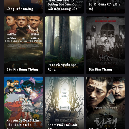
Đường Đối Diện Cô
Lối Đi Giữa Rừng Bia
Rồng Trên Không
Gái Bên Khung Cửa
Mộ
Pete Và Người Bạn
Bên Kia Rừng Thông
Rồng
Bắc Kim Thang
Khuyển Dạ Xoa 2: Lâu
Đài Bên Kia Màn
Khám Phá Thế Giới