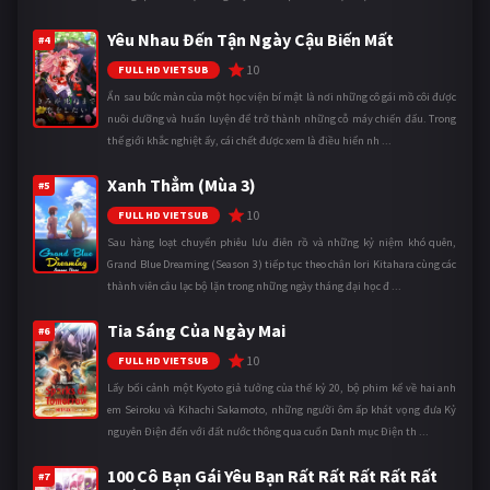
Yêu Nhau Đến Tận Ngày Cậu Biến Mất
#4
10
FULL HD VIETSUB
Ẩn sau bức màn của một học viện bí mật là nơi những cô gái mồ côi được
nuôi dưỡng và huấn luyện để trở thành những cỗ máy chiến đấu. Trong
thế giới khắc nghiệt ấy, cái chết được xem là điều hiển nh ...
Xanh Thẳm (Mùa 3)
#5
10
FULL HD VIETSUB
Sau hàng loạt chuyến phiêu lưu điên rồ và những kỷ niệm khó quên,
Grand Blue Dreaming (Season 3) tiếp tục theo chân Iori Kitahara cùng các
thành viên câu lạc bộ lặn trong những ngày tháng đại học đ ...
Tia Sáng Của Ngày Mai
#6
10
FULL HD VIETSUB
Lấy bối cảnh một Kyoto giả tưởng của thế kỷ 20, bộ phim kể về hai anh
em Seiroku và Kihachi Sakamoto, những người ôm ấp khát vọng đưa Kỷ
nguyên Điện đến với đất nước thông qua cuốn Danh mục Điện th ...
100 Cô Bạn Gái Yêu Bạn Rất Rất Rất Rất Rất
#7