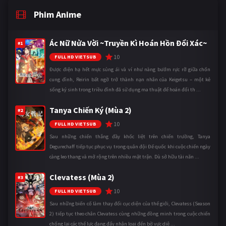
Phim Anime
Ác Nữ Nửa Vời ~Truyền Kì Hoán Hồn Đổi Xác~
#1
10
FULL HD VIETSUB
Được điện hạ hết mực sủng ái và ví như nàng bướm rực rỡ giữa chốn
cung đình, Reirin bất ngờ trở thành nạn nhân của Keigetsu – một kẻ
sống ký sinh trong triều đình đã sử dụng ma thuật để hoán đổi th ...
Tanya Chiến Ký (Mùa 2)
#2
10
FULL HD VIETSUB
Sau những chiến thắng đầy khốc liệt trên chiến trường, Tanya
Degurechaff tiếp tục phục vụ trong quân đội Đế quốc khi cuộc chiến ngày
càng leo thang và mở rộng trên nhiều mặt trận. Dù sở hữu tài năn ...
Clevatess (Mùa 2)
#3
10
FULL HD VIETSUB
Sau những biến cố làm thay đổi cục diện của thế giới, Clevatess (Season
2) tiếp tục theo chân Clevatess cùng những đồng minh trong cuộc chiến
chống lại các thế lực đang đẩy nhân loại đến bờ vực diệ ...