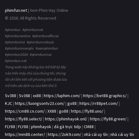
phimfun.net
| Xem Phim Hay Online
© 2026. All Rights Reserved
#phimfun #phimfunnet
#phimfunonline #phimfunofficial
#phimfunhd #phimfunvietsub
#phimfunmienphi #xemphimfun
#phimfun2026 #phimfunmoi
#phimfun.net
Trang web này không lưu trữ bất kỳ tệp
nào trên máy chủ của chúng tôi, chúng
tôi chỉ liên kết với phương tiện được lưu
trữ trên các dịch vụ của bên thứ 3.
Sv388
|
Sv368
|
xx88
|
https://luphim.com/
|
https://bet88.graphics/
|
KJC
|
https://luongsontv23.com/
|
go88
|
https://rr88pet.com/
|
https://cm88.cn.com/
|
XX88
|
go88
|
https://fly88.uno/
|
https://fly88.select/
|
https://phimhayok.onl/
|
https://fly88.green/
|
FLY88
|
FLY88
|
phimhayok
|
đá gà trực tiếp
|
CM88
|
https://mm88.center/
|
https://2ok9.com/
|
nhà cái uy tín
|
nhà cái uy tín