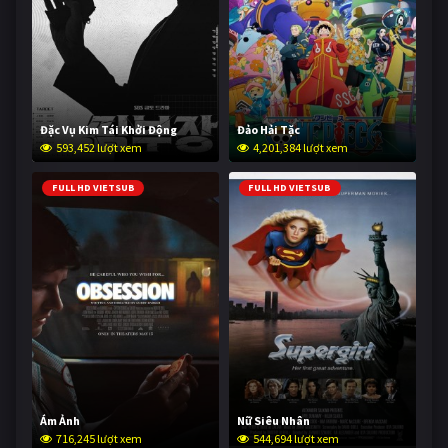
Đặc Vụ Kim Tái Khởi Động
Đảo Hải Tặc
593,452 lượt xem
4,201,384 lượt xem
FULL HD VIETSUB
FULL HD VIETSUB
Ám Ảnh
Nữ Siêu Nhân
716,245 lượt xem
544,694 lượt xem