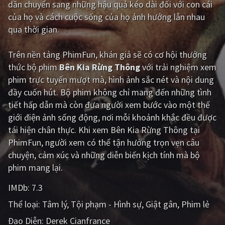
dần chuyển sang những hậu quả kéo dài đối với con cái
của họ và cách cuộc sống của họ ảnh hưởng lẫn nhau
Giật gân
Gia đình
qua thời gian.
Bí ẩn
Lịch sử
Trên nền tảng
PhimFun
, khán giả sẽ có cơ hội thưởng
Viễn Tây
Tiểu sử
thức bộ phim
Bên Kia Rừng Thông
với trải nghiệm xem
GameShow
DramaTV
phim trực tuyến mượt mà, hình ảnh sắc nét và nội dung
đầy cuốn hút. Bộ phim không chỉ mang đến những tình
QUỐC GIA
tiết hấp dẫn mà còn đưa người xem bước vào một thế
giới điện ảnh sống động, nơi mỗi khoảnh khắc đều được
Âu - Mỹ
Trung Quốc - Hồng Kông
tái hiện chân thực. Khi xem Bên Kia Rừng Thông tại
PhimFun, người xem có thể tận hưởng trọn vẹn câu
Hàn Quốc
Nhật Bản
chuyện, cảm xúc và những diễn biến kịch tính mà bộ
Ấn Độ
Việt Nam
phim mang lại.
Tổng hợp
IMDb:
7.3
Thể loại:
Tâm lý
Tội phạm - Hình sự
Giật gân
Phim lẻ
CẬP NHẬT
Đạo Diễn:
Derek Cianfrance