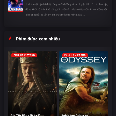
Jirô là một cậu bé được ông nuôi dưỡng và rèn luyện để trở thành ninja,
đồng thời sở hữu khả năng đặc biệt có thể giao tiếp với các loài động vật.
Bị mọi người xa lánh vì sự khác biệt của mình, cậu ...
Phim được xem nhiều
FULL HD VIETSUB
FULL HD VIETSUB
Gia Tộc Rồng (Mùa 3)
Anh Hùng Odyssey