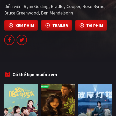
PHIM MỚI
Diễn viên:
Ryan Gosling
Bradley Cooper
Rose Byrne
Bruce Greenwood
Ben Mendelsohn
PHIM BỘ
PHIM LẺ
XEM PHIM
TRAILER
TẢI PHIM
PHIM CHIẾU RẠP
TUYỂN TẬP PHIM
BLOG
Có thể bạn muốn xem