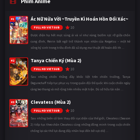
Phim Anime
Ác Nữ Nửa Vời ~Truyền Kì Hoán Hồn Đổi Xác~
#1
10
FULL HD VIETSUB
Được điện hạ hết mực sủng ái và ví như nàng bướm rực rỡ giữa chốn
cung đình, Reirin bất ngờ trở thành nạn nhân của Keigetsu – một kẻ
sống ký sinh trong triều đình đã sử dụng ma thuật để hoán đổi th ...
Tanya Chiến Ký (Mùa 2)
#2
10
FULL HD VIETSUB
Sau những chiến thắng đầy khốc liệt trên chiến trường, Tanya
Degurechaff tiếp tục phục vụ trong quân đội Đế quốc khi cuộc chiến ngày
càng leo thang và mở rộng trên nhiều mặt trận. Dù sở hữu tài năn ...
Clevatess (Mùa 2)
#3
10
FULL HD VIETSUB
Sau những biến cố làm thay đổi cục diện của thế giới, Clevatess (Season
2) tiếp tục theo chân Clevatess cùng những đồng minh trong cuộc chiến
chống lại các thế lực đang đẩy nhân loại đến bờ vực diệ ...