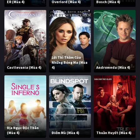
ER (Mùa 4)
Overlord (Mùa 4)
Bosch (Mùa 4)
Lời Thì Thầm Của
Những Bóng Ma (Mùa
Castlevania (Mùa 4)
4)
Andromeda (Mùa 4)
Địa Ngục Độc Thân
(Mùa 4)
Điểm Mù (Mùa 4)
Thuần Huyết (Mùa 4)