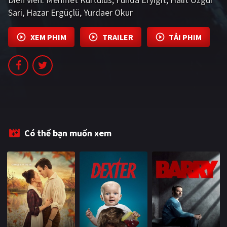
PHIM MỚI
Sari
Hazar Ergüçlü
Yurdaer Okur
PHIM BỘ
XEM PHIM
TRAILER
TẢI PHIM
PHIM LẺ
PHIM CHIẾU RẠP
TUYỂN TẬP PHIM
BLOG
Có thể bạn muốn xem