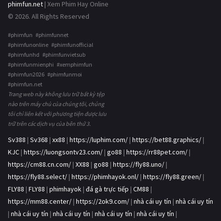
phimfun.net
| Xem Phim Hay Online
© 2026. All Rights Reserved
#phimfun #phimfunnet
#phimfunonline #phimfunofficial
#phimfunhd #phimfunvietsub
#phimfunmienphi #xemphimfun
#phimfun2026 #phimfunmoi
#phimfun.net
Trang web này không lưu trữ bất kỳ tệp
nào trên máy chủ của chúng tôi, chúng
tôi chỉ liên kết với phương tiện được lưu
trữ trên các dịch vụ của bên thứ 3.
Sv388
|
Sv368
|
xx88
|
https://luphim.com/
|
https://bet88.graphics/
|
KJC
|
https://luongsontv23.com/
|
go88
|
https://rr88pet.com/
|
https://cm88.cn.com/
|
XX88
|
go88
|
https://fly88.uno/
|
https://fly88.select/
|
https://phimhayok.onl/
|
https://fly88.green/
|
FLY88
|
FLY88
|
phimhayok
|
đá gà trực tiếp
|
CM88
|
https://mm88.center/
|
https://2ok9.com/
|
nhà cái uy tín
|
nhà cái uy tín
|
nhà cái uy tín
|
nhà cái uy tín
|
nhà cái uy tín
|
nhà cái uy tín
|