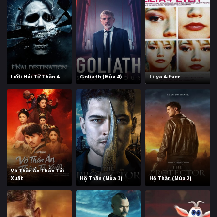
Lưỡi Hái Tử Thần 4
Goliath (Mùa 4)
Lilya 4-Ever
Võ Thần Ẩn Thân Tái
Xuất
Hộ Thần (Mùa 1)
Hộ Thần (Mùa 2)