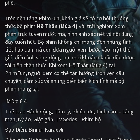
phố.
Giật gân
Gia đình
Trên nền tảng
PhimFun
, khán giả sẽ có cơ hội thưởng
Bí ẩn
Lịch sử
thức bộ phim
Hộ Thần (Mùa 4)
với trải nghiệm xem
phim trực tuyến mượt mà, hình ảnh sắc nét và nội dung
Viễn Tây
Tiểu sử
đầy cuốn hút. Bộ phim không chỉ mang đến những tình
GameShow
DramaTV
tiết hấp dẫn mà còn đưa người xem bước vào một thế
giới điện ảnh sống động, nơi mỗi khoảnh khắc đều được
QUỐC GIA
tái hiện chân thực. Khi xem Hộ Thần (Mùa 4) tại
PhimFun, người xem có thể tận hưởng trọn vẹn câu
Âu - Mỹ
Trung Quốc - Hồng Kông
chuyện, cảm xúc và những diễn biến kịch tính mà bộ
phim mang lại.
Hàn Quốc
Nhật Bản
IMDb:
6.4
Ấn Độ
Việt Nam
Thể loại:
Hành động
Tâm lý
Phiêu lưu
Tình cảm - Lãng
Tổng hợp
mạn
Kỳ ảo
Giật gân
TV Series - Phim bộ
Đạo Diễn:
Binnur Karaevli
CẬP NHẬT
Diễn viên:
Mehmet Kurtulus
Funda Eryigit
Halit Özgür