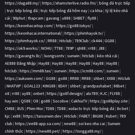
https://daga88.my/
|
https://xhamsterlive.radio.fm/
|
bóng đá trực tiếp
|
trực tiếp bóng đá
|
trực tiếp bóng đá hôm nay
|
ca khia
|
tỷ lệ kèo nhà
cái
|
90phut
|
thapcam
|
gavang
|
u888
|
SHBET
|
fly88
|
https://keonhacaitop.com/
|
https://go88.tokyo/
|
https://keonhacai.international/
|
https://phimhayok.tv/
|
https://phimhayok.co/
|
RR88
|
Hitclub
|
789Club
|
ck444
|
GG88
|
https://ok9.works/
|
NOHU
|
TT88
|
789P
|
qh88
|
rr88
|
J88
|
https://gavangtv.llc/
|
luongsontv
|
sunwin
|
hitclub
|
kèo nhà cái
|
AE888 Đăng Nhập
|
Hay88
|
Hay88
|
Hay88
|
Hay88
|
Hay88
|
Hay88
|
hitclub
|
https://mm88.tax/
|
sunwin
|
https://icm88.com/
|
sunwin
|
https://aukuwin.com/
|
GG88
|
go88
|
RR88
|
RR88
|
shbet
|
XX88
|
Hitclub
|
NHATVIP
|
GOAL123
|
KING88
|
8DAY
|
shbet
|
grandpashabet
|
86bet
|
o8
|
rr88
|
uy88
|
onbet
|
https://go8f.design/
|
alo789
|
KJC
|
FLY88
|
hay.win
|
QS88
|
O8
|
go88
|
Socolive
|
CakhiaTV
|
https://go88play.site
|
CM88
|
8US
|
Phim Moi
|
TD88
|
TD88
|
xoilactv trực tiếp bóng đá
|
8x bet
|
kjc
|
xx88
|
https://taisunwin.dev
|
Hitclub
|
FABET
|
BIG88
|
Kubet
|
789
club
|
https://ee88-app.sa.com/
|
new88
|
soi keo nha cai
|
Sunwin
chính thức
|
https://new88.pet/
|
https://tongga88.my/
|