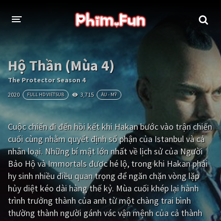
THỂ LOẠI
Hộ Thần (Mùa 4)
Thần thoại - Cổ trang
Hành động
The Protector Season 4
2020
3,715
FULL HD VIETSUB
ÂU - MỸ
Tâm lý
Chiến tranh
Võ thuật - Kiếm hiệp
Nhạc kịch
Cuộc chiến đi đến hồi kết khi Hakan bước vào trận chiến
cuối cùng nhằm quyết định số phận của Istanbul và cả
Kinh dị
Tội phạm - Hình sự
nhân loại. Những bí mật lớn nhất về lịch sử của Người
Phiêu lưu
Hài hước
Bảo Hộ và Immortals được hé lộ, trong khi Hakan phải
hy sinh nhiều điều quan trọng để ngăn chặn vòng lặp
Viễn tưởng
Khoa học - Tài liệu
hủy diệt kéo dài hàng thế kỷ. Mùa cuối khép lại hành
Hoạt hình
Thể thao
trình trưởng thành của anh từ một chàng trai bình
thường thành người gánh vác vận mệnh của cả thành
Tình cảm - Lãng mạn
Kỳ ảo