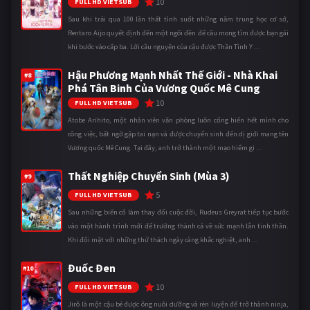
10
FULL HD VIETSUB
Sau khi trải qua 100 lần thất tình suốt những năm trung học cơ sở,
Rentaro Aijo quyết định đến một ngôi đền để cầu mong tìm được bạn gái
khi bước vào cấp ba. Lời cầu nguyện của cậu được Thần Tình Y ...
Hậu Phương Mạnh Nhất Thế Giới - Nhà Khai
#8
Phá Tân Binh Của Vương Quốc Mê Cung
10
FULL HD VIETSUB
Atobe Arihito, một nhân viên văn phòng luôn cống hiến hết mình cho
công việc, bất ngờ gặp tai nạn và được chuyển sinh đến dị giới mang tên
Vương quốc Mê Cung. Tại đây, anh trở thành một mạo hiểm gi ...
Thất Nghiệp Chuyển Sinh (Mùa 3)
#9
5
FULL HD VIETSUB
Sau những biến cố làm thay đổi cuộc đời, Rudeus Greyrat tiếp tục bước
vào một hành trình mới để trưởng thành cả về sức mạnh lẫn tinh thần.
Khi đối mặt với những thử thách ngày càng khắc nghiệt, anh ...
Đuốc Đen
#10
10
FULL HD VIETSUB
Jirô là một cậu bé được ông nuôi dưỡng và rèn luyện để trở thành ninja,