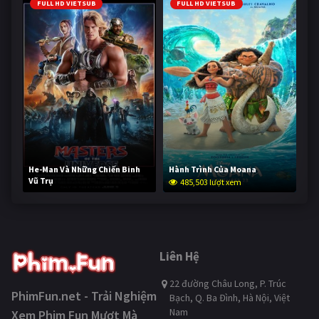
FULL HD VIETSUB
FULL HD VIETSUB
He-Man Và Những Chiến Binh
Hành Trình Của Moana
Vũ Trụ
485,503 lượt xem
233,243 lượt xem
Liên Hệ
22 đường Châu Long, P. Trúc
PhimFun.net - Trải Nghiệm
Bạch, Q. Ba Đình, Hà Nội, Việt
Nam
Xem Phim Fun Mượt Mà