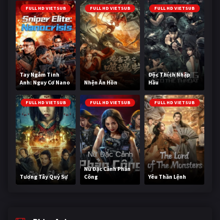
FULL HD VIETSUB
FULL HD VIETSUB
FULL HD VIETSUB
Tay Ngắm Tinh
Độc Thích Nhập
Anh: Nguy Cơ Nano
Nhện Ăn Hồn
Hầu
FULL HD VIETSUB
FULL HD VIETSUB
FULL HD VIETSUB
Nữ Đặc Cảnh Phản
Tương Tây Quỷ Sự
Công
Yêu Thần Lệnh