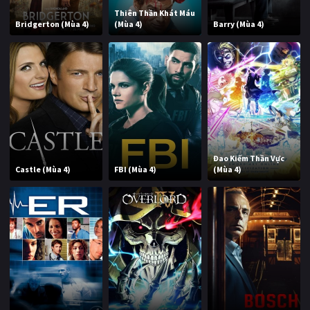
Thiên Thần Khát Máu
Bridgerton (Mùa 4)
(Mùa 4)
Barry (Mùa 4)
Đao Kiếm Thần Vực
Castle (Mùa 4)
FBI (Mùa 4)
(Mùa 4)