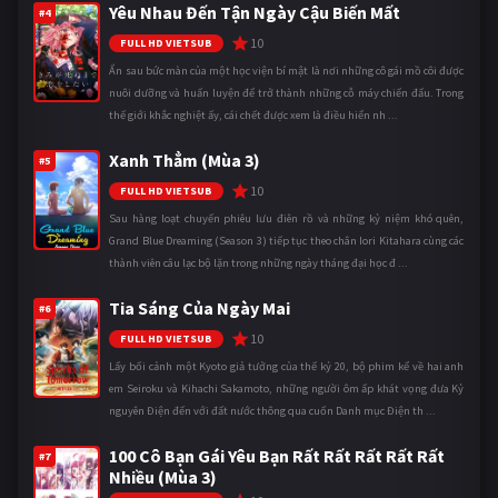
Yêu Nhau Đến Tận Ngày Cậu Biến Mất
#4
10
FULL HD VIETSUB
Ẩn sau bức màn của một học viện bí mật là nơi những cô gái mồ côi được
nuôi dưỡng và huấn luyện để trở thành những cỗ máy chiến đấu. Trong
thế giới khắc nghiệt ấy, cái chết được xem là điều hiển nh ...
Xanh Thẳm (Mùa 3)
#5
10
FULL HD VIETSUB
Sau hàng loạt chuyến phiêu lưu điên rồ và những kỷ niệm khó quên,
Grand Blue Dreaming (Season 3) tiếp tục theo chân Iori Kitahara cùng các
thành viên câu lạc bộ lặn trong những ngày tháng đại học đ ...
Tia Sáng Của Ngày Mai
#6
10
FULL HD VIETSUB
Lấy bối cảnh một Kyoto giả tưởng của thế kỷ 20, bộ phim kể về hai anh
em Seiroku và Kihachi Sakamoto, những người ôm ấp khát vọng đưa Kỷ
nguyên Điện đến với đất nước thông qua cuốn Danh mục Điện th ...
100 Cô Bạn Gái Yêu Bạn Rất Rất Rất Rất Rất
#7
Nhiều (Mùa 3)