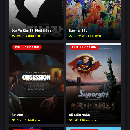
Đặc Vụ Kim Tái Khởi Động
Đảo Hải Tặc
590,477 lượt xem
4,195,814 lượt xem
FULL HD VIETSUB
FULL HD VIETSUB
Ám Ảnh
Nữ Siêu Nhân
712,573 lượt xem
541,130 lượt xem