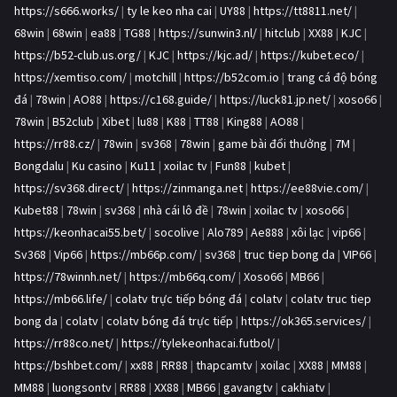
https://s666.works/
|
ty le keo nha cai
|
UY88
|
https://tt8811.net/
|
68win
|
68win
|
ea88
|
TG88
|
https://sunwin3.nl/
|
hitclub
|
XX88
|
KJC
|
https://b52-club.us.org/
|
KJC
|
https://kjc.ad/
|
https://kubet.eco/
|
https://xemtiso.com/
|
motchill
|
https://b52com.io
|
trang cá độ bóng
đá
|
78win
|
AO88
|
https://c168.guide/
|
https://luck81.jp.net/
|
xoso66
|
78win
|
B52club
|
Xibet
|
lu88
|
K88
|
TT88
|
King88
|
AO88
|
https://rr88.cz/
|
78win
|
sv368
|
78win
|
game bài đổi thưởng
|
7M
|
Bongdalu
|
Ku casino
|
Ku11
|
xoilac tv
|
Fun88
|
kubet
|
https://sv368.direct/
|
https://zinmanga.net
|
https://ee88vie.com/
|
Kubet88
|
78win
|
sv368
|
nhà cái lô đề
|
78win
|
xoilac tv
|
xoso66
|
https://keonhacai55.bet/
|
socolive
|
Alo789
|
Ae888
|
xôi lạc
|
vip66
|
Sv368
|
Vip66
|
https://mb66p.com/
|
sv368
|
truc tiep bong da
|
VIP66
|
https://78winnh.net/
|
https://mb66q.com/
|
Xoso66
|
MB66
|
https://mb66.life/
|
colatv trực tiếp bóng đá
|
colatv
|
colatv truc tiep
bong da
|
colatv
|
colatv bóng đá trực tiếp
|
https://ok365.services/
|
https://rr88co.net/
|
https://tylekeonhacai.futbol/
|
https://bshbet.com/
|
xx88
|
RR88
|
thapcamtv
|
xoilac
|
XX88
|
MM88
|
MM88
|
luongsontv
|
RR88
|
XX88
|
MB66
|
gavangtv
|
cakhiatv
|