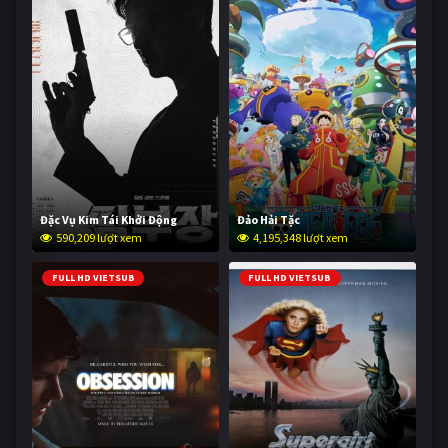
Đặc Vụ Kim Tái Khởi Động
Đảo Hải Tặc
590,209 lượt xem
4,195,348 lượt xem
FULL HD VIETSUB
FULL HD VIETSUB