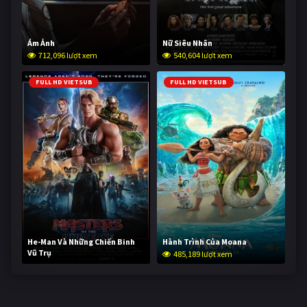
Ám Ảnh
Nữ Siêu Nhân
712,096 lượt xem
540,604 lượt xem
FULL HD VIETSUB
FULL HD VIETSUB
He-Man Và Những Chiến Binh
Hành Trình Của Moana
Vũ Trụ
485,189 lượt xem
232,881 lượt xem