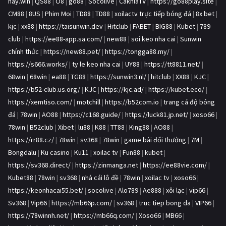
hay.win
|
QS88
|
O8
|
go88
|
Socolive
|
CakhiaTV
|
https://go88play.site
|
CM88
|
8US
|
Phim Moi
|
TD88
|
TD88
|
xoilactv trực tiếp bóng đá
|
8x bet
|
kjc
|
xx88
|
https://taisunwin.dev
|
Hitclub
|
FABET
|
BIG88
|
Kubet
|
789
club
|
https://ee88-app.sa.com/
|
new88
|
soi keo nha cai
|
Sunwin
chính thức
|
https://new88.pet/
|
https://tongga88.my/
|
https://s666.works/
|
ty le keo nha cai
|
UY88
|
https://tt8811.net/
|
68win
|
68win
|
ea88
|
TG88
|
https://sunwin3.nl/
|
hitclub
|
XX88
|
KJC
|
https://b52-club.us.org/
|
KJC
|
https://kjc.ad/
|
https://kubet.eco/
|
https://xemtiso.com/
|
motchill
|
https://b52com.io
|
trang cá độ bóng
đá
|
78win
|
AO88
|
https://c168.guide/
|
https://luck81.jp.net/
|
xoso66
|
78win
|
B52club
|
Xibet
|
lu88
|
K88
|
TT88
|
King88
|
AO88
|
https://rr88.cz/
|
78win
|
sv368
|
78win
|
game bài đổi thưởng
|
7M
|
Bongdalu
|
Ku casino
|
Ku11
|
xoilac tv
|
Fun88
|
kubet
|
https://sv368.direct/
|
https://zinmanga.net
|
https://ee88vie.com/
|
Kubet88
|
78win
|
sv368
|
nhà cái lô đề
|
78win
|
xoilac tv
|
xoso66
|
https://keonhacai55.bet/
|
socolive
|
Alo789
|
Ae888
|
xôi lạc
|
vip66
|
Sv368
|
Vip66
|
https://mb66p.com/
|
sv368
|
truc tiep bong da
|
VIP66
|
https://78winnh.net/
|
https://mb66q.com/
|
Xoso66
|
MB66
|