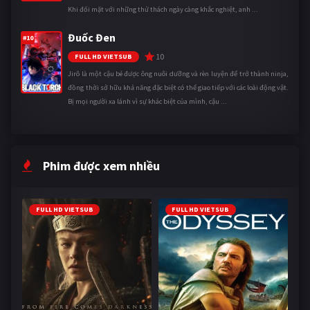
Khi đối mặt với những thử thách ngày càng khắc nghiệt, anh ...
Đuốc Đen
#10
10
FULL HD VIETSUB
Jirô là một cậu bé được ông nuôi dưỡng và rèn luyện để trở thành ninja,
đồng thời sở hữu khả năng đặc biệt có thể giao tiếp với các loài động vật.
Bị mọi người xa lánh vì sự khác biệt của mình, cậu ...
Phim được xem nhiều
FULL HD VIETSUB
FULL HD VIETSUB