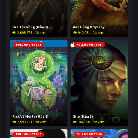
Gia Tộc Rồng (Mùa 3)
Anh Hùng Odyssey
2,008,878 lượt xem
940,051 lượt xem
FULL HD VIETSUB
FULL HD VIETSUB
Rick Và Morty (Mùa 9)
Silo (Mùa 3)
2,990,203 lượt xem
344,800 lượt xem
FULL HD VIETSUB
FULL HD VIETSUB