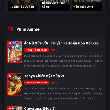
Nữ Đặc Cảnh Phản
Tương Tây Quỷ Sự
Công
Yêu Thần Lệnh
Phim Anime
Ác Nữ Nửa Vời ~Truyền Kì Hoán Hồn Đổi Xác~
#1
10
FULL HD VIETSUB
Được điện hạ hết mực sủng ái và ví như nàng bướm rực rỡ giữa chốn
cung đình, Reirin bất ngờ trở thành nạn nhân của Keigetsu – một kẻ
sống ký sinh trong triều đình đã sử dụng ma thuật để hoán đổi th ...
Tanya Chiến Ký (Mùa 2)
#2
10
FULL HD VIETSUB
Sau những chiến thắng đầy khốc liệt trên chiến trường, Tanya
Degurechaff tiếp tục phục vụ trong quân đội Đế quốc khi cuộc chiến ngày
càng leo thang và mở rộng trên nhiều mặt trận. Dù sở hữu tài năn ...
Clevatess (Mùa 2)
#3