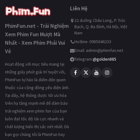
Liên Hệ
22 đường Châu Long, P. Trúc
PhimFun.net - Trải Nghiệm
Bạch, Q. Ba Đình, Hà Nội, Việt
Nam
Xem Phim Fun Mượt Mà
Hotline: 0985646233
Nhất - Xem Phim Phải Vui
Vẻ
Email:
admin@phimfun.net
Telegram:
@golden885
Hoạt động với mục tiêu mang lại
những giây phút giải trí tuyệt vời,
PhimFun tự hào là điểm đến quen
thuộc của cộng đồng yêu điện ảnh.
Tại đây, hệ thống được tối ưu hóa
trên hạ tầng mạnh mẽ để đảm bảo
trải nghiệm xem phim fun của bạn
luôn đạt tốc độ tải cực nhanh và
chất lượng hiển thị sắc nét nhất. Dù
bạn gọi chúng tôi là PhimFun hay