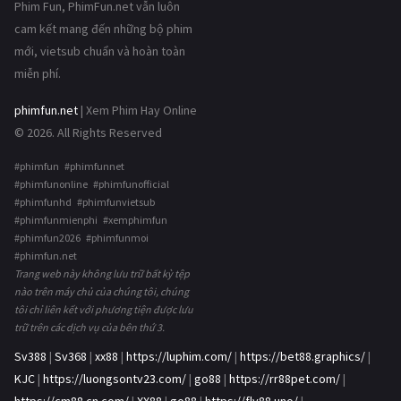
Phim Fun, PhimFun.net vẫn luôn
cam kết mang đến những bộ phim
mới, vietsub chuẩn và hoàn toàn
miễn phí.
phimfun.net
| Xem Phim Hay Online
© 2026. All Rights Reserved
#phimfun #phimfunnet
#phimfunonline #phimfunofficial
#phimfunhd #phimfunvietsub
#phimfunmienphi #xemphimfun
#phimfun2026 #phimfunmoi
#phimfun.net
Trang web này không lưu trữ bất kỳ tệp
nào trên máy chủ của chúng tôi, chúng
tôi chỉ liên kết với phương tiện được lưu
trữ trên các dịch vụ của bên thứ 3.
Sv388
|
Sv368
|
xx88
|
https://luphim.com/
|
https://bet88.graphics/
|
KJC
|
https://luongsontv23.com/
|
go88
|
https://rr88pet.com/
|