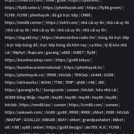
https://cm88.cn.com/
|
XX88
|
go88
|
https://fly88.uno/
|
https://fly88.select/
|
https://phimhayok.onl/
|
https://fly88.green/
|
FLY88
|
FLY88
|
phimhayok
|
đá gà trực tiếp
|
CM88
|
https://mm88.center/
|
https://2ok9.com/
|
nhà cái uy tín
|
nhà cái uy tín
|
nhà cái uy tín
|
nhà cái uy tín
|
nhà cái uy tín
|
nhà cái uy tín
|
https://daga88.my/
|
https://xhamsterlive.radio.fm/
|
bóng đá trực tiếp
|
trực tiếp bóng đá
|
trực tiếp bóng đá hôm nay
|
ca khia
|
tỷ lệ kèo nhà
cái
|
90phut
|
thapcam
|
gavang
|
u888
|
SHBET
|
fly88
|
https://keonhacaitop.com/
|
https://go88.tokyo/
|
https://keonhacai.international/
|
https://phimhayok.tv/
|
https://phimhayok.co/
|
RR88
|
Hitclub
|
789Club
|
ck444
|
GG88
|
https://ok9.works/
|
NOHU
|
TT88
|
789P
|
qh88
|
rr88
|
J88
|
https://gavangtv.llc/
|
luongsontv
|
sunwin
|
hitclub
|
kèo nhà cái
|
AE888 Đăng Nhập
|
Hay88
|
Hay88
|
Hay88
|
Hay88
|
Hay88
|
Hay88
|
hitclub
|
https://mm88.tax/
|
sunwin
|
https://icm88.com/
|
sunwin
|
https://aukuwin.com/
|
GG88
|
go88
|
RR88
|
RR88
|
shbet
|
XX88
|
Hitclub
|
NHATVIP
|
GOAL123
|
KING88
|
8DAY
|
shbet
|
grandpashabet
|
86bet
|
o8
|
rr88
|
uy88
|
onbet
|
https://go8f.design/
|
alo789
|
KJC
|
FLY88
|