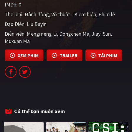
IMDb:
0
PHIM MỚI
Thể loại:
Hành động
Võ thuật - Kiếm hiệp
Phim lẻ
PHIM BỘ
Đạo Diễn:
Liu Bayin
PHIM LẺ
Diễn viên:
Mengmeng Li
Dongchen Ma
Jiayi Sun
Muxuan Ma
PHIM CHIẾU RẠP
TUYỂN TẬP PHIM
XEM PHIM
TRAILER
TẢI PHIM
BLOG
Có thể bạn muốn xem