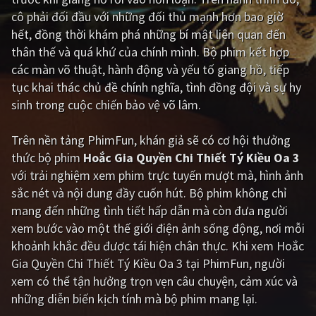
cô phải đối đầu với những đối thủ mạnh hơn bao giờ
Giật gân
Gia đình
hết, đồng thời khám phá những bí mật liên quan đến
thân thế và quá khứ của chính mình. Bộ phim kết hợp
Bí ẩn
Lịch sử
các màn võ thuật, hành động và yếu tố giang hồ, tiếp
Viễn Tây
Tiểu sử
tục khai thác chủ đề chính nghĩa, tình đồng đội và sự hy
sinh trong cuộc chiến bảo vệ võ lâm.
GameShow
DramaTV
Trên nền tảng
PhimFun
, khán giả sẽ có cơ hội thưởng
QUỐC GIA
thức bộ phim
Hoắc Gia Quyền Chi Thiết Tý Kiều Oa 3
với trải nghiệm xem phim trực tuyến mượt mà, hình ảnh
Âu - Mỹ
Trung Quốc - Hồng Kông
sắc nét và nội dung đầy cuốn hút. Bộ phim không chỉ
Hàn Quốc
Nhật Bản
mang đến những tình tiết hấp dẫn mà còn đưa người
xem bước vào một thế giới điện ảnh sống động, nơi mỗi
Ấn Độ
Việt Nam
khoảnh khắc đều được tái hiện chân thực. Khi xem Hoắc
Tổng hợp
Gia Quyền Chi Thiết Tý Kiều Oa 3 tại PhimFun, người
xem có thể tận hưởng trọn vẹn câu chuyện, cảm xúc và
những diễn biến kịch tính mà bộ phim mang lại.
CẬP NHẬT