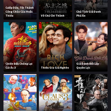
Cướp Dâu, Tôi Thành
Công Chúa Của Hoắc
Chủ Tịch Giả Danh
Thiếu
Vô Chủ Chi Thành
Phá Án
Chiến Đấu Chống Lại
Giả Danh Đổi Lấy
Cái Ác 3
Thiếu Gia Giả Nghèo
Quyền Lực