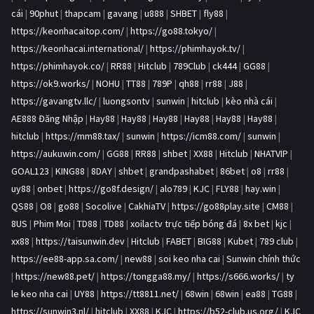
cái
|
90phut
|
thapcam
|
gavang
|
u888
|
SHBET
|
fly88
|
https://keonhacaitop.com/
|
https://go88.tokyo/
|
https://keonhacai.international/
|
https://phimhayok.tv/
|
https://phimhayok.co/
|
RR88
|
Hitclub
|
789Club
|
ck444
|
GG88
|
https://ok9.works/
|
NOHU
|
TT88
|
789P
|
qh88
|
rr88
|
J88
|
https://gavangtv.llc/
|
luongsontv
|
sunwin
|
hitclub
|
kèo nhà cái
|
AE888 Đăng Nhập
|
Hay88
|
Hay88
|
Hay88
|
Hay88
|
Hay88
|
Hay88
|
hitclub
|
https://mm88.tax/
|
sunwin
|
https://icm88.com/
|
sunwin
|
https://aukuwin.com/
|
GG88
|
RR88
|
shbet
|
XX88
|
Hitclub
|
NHATVIP
|
GOAL123
|
KING88
|
8DAY
|
shbet
|
grandpashabet
|
86bet
|
o8
|
rr88
|
uy88
|
onbet
|
https://go8f.design/
|
alo789
|
KJC
|
FLY88
|
hay.win
|
QS88
|
O8
|
go88
|
Socolive
|
CakhiaTV
|
https://go88play.site
|
CM88
|
8US
|
Phim Moi
|
TD88
|
TD88
|
xoilactv trực tiếp bóng đá
|
8x bet
|
kjc
|
xx88
|
https://taisunwin.dev
|
Hitclub
|
FABET
|
BIG88
|
Kubet
|
789 club
|
https://ee88-app.sa.com/
|
new88
|
soi keo nha cai
|
Sunwin chính thức
|
https://new88.pet/
|
https://tongga88.my/
|
https://s666.works/
|
ty
le keo nha cai
|
UY88
|
https://tt8811.net/
|
68win
|
68win
|
ea88
|
TG88
|
https://sunwin3.nl/
|
hitclub
|
XX88
|
KJC
|
https://b52-club.us.org/
|
KJC