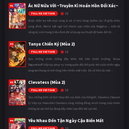
Ác Nữ Nửa Vời ~Truyền Kì Hoán Hồn Đổi Xác~
#1
10
FULL HD VIETSUB
Được điện hạ hết mực sủng ái và ví như nàng bướm rực rỡ giữa chốn
cung đình, Reirin bất ngờ trở thành nạn nhân của Keigetsu – một kẻ
sống ký sinh trong triều đình đã sử dụng ma thuật để hoán đổi th ...
Tanya Chiến Ký (Mùa 2)
#2
10
FULL HD VIETSUB
Sau những chiến thắng đầy khốc liệt trên chiến trường, Tanya
Degurechaff tiếp tục phục vụ trong quân đội Đế quốc khi cuộc chiến ngày
càng leo thang và mở rộng trên nhiều mặt trận. Dù sở hữu tài năn ...
Clevatess (Mùa 2)
#3
10
FULL HD VIETSUB
Sau những biến cố làm thay đổi cục diện của thế giới, Clevatess (Season
2) tiếp tục theo chân Clevatess cùng những đồng minh trong cuộc chiến
chống lại các thế lực đang đẩy nhân loại đến bờ vực diệ ...
Yêu Nhau Đến Tận Ngày Cậu Biến Mất
#4
10
FULL HD VIETSUB