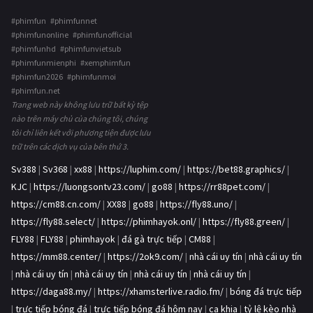
#phimfun #phimfunnet
#phimfunonline #phimfunofficial
#phimfunhd #phimfunvietsub
#phimfunmienphi #xemphimfun
#phimfun2026 #phimfunmoi
#phimfun.net
Trang web này không lưu trữ bất kỳ tệp
nào trên máy chủ của chúng tôi, chúng
tôi chỉ liên kết với phương tiện được lưu
trữ trên các dịch vụ của bên thứ 3.
Sv388
|
Sv368
|
xx88
|
https://luphim.com/
|
https://bet88.graphics/
|
KJC
|
https://luongsontv23.com/
|
go88
|
https://rr88pet.com/
|
https://cm88.cn.com/
|
XX88
|
go88
|
https://fly88.uno/
|
https://fly88.select/
|
https://phimhayok.onl/
|
https://fly88.green/
|
FLY88
|
FLY88
|
phimhayok
|
đá gà trực tiếp
|
CM88
|
https://mm88.center/
|
https://2ok9.com/
|
nhà cái uy tín
|
nhà cái uy tín
|
nhà cái uy tín
|
nhà cái uy tín
|
nhà cái uy tín
|
nhà cái uy tín
|
https://daga88.my/
|
https://xhamsterlive.radio.fm/
|
bóng đá trực tiếp
|
trực tiếp bóng đá
|
trực tiếp bóng đá hôm nay
|
ca khia
|
tỷ lệ kèo nhà