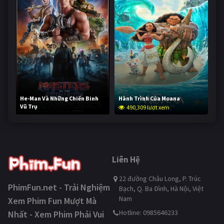
He-Man Và Những Chiến Binh
Hành Trình Của Moana
Vũ Trụ
490,309 lượt xem
238,953 lượt xem
Liên Hệ
22 đường Châu Long, P. Trúc
PhimFun.net - Trải Nghiệm
Bạch, Q. Ba Đình, Hà Nội, Việt
Nam
Xem Phim Fun Mượt Mà
Hotline: 0985646233
Nhất - Xem Phim Phải Vui