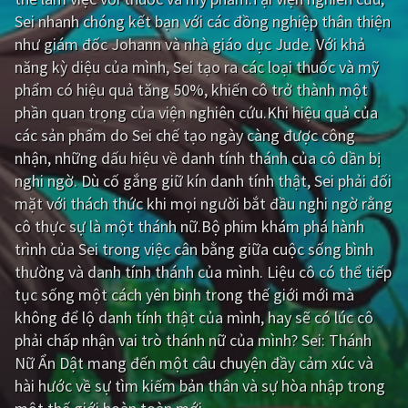
Sei nhanh chóng kết bạn với các đồng nghiệp thân thiện
Giật gân
Gia đình
như giám đốc Johann và nhà giáo dục Jude. Với khả
năng kỳ diệu của mình, Sei tạo ra các loại thuốc và mỹ
Bí ẩn
Lịch sử
phẩm có hiệu quả tăng 50%, khiến cô trở thành một
Viễn Tây
Tiểu sử
phần quan trọng của viện nghiên cứu.Khi hiệu quả của
các sản phẩm do Sei chế tạo ngày càng được công
GameShow
DramaTV
nhận, những dấu hiệu về danh tính thánh của cô dần bị
nghi ngờ. Dù cố gắng giữ kín danh tính thật, Sei phải đối
QUỐC GIA
mặt với thách thức khi mọi người bắt đầu nghi ngờ rằng
cô thực sự là một thánh nữ.Bộ phim khám phá hành
Âu - Mỹ
Trung Quốc - Hồng Kông
trình của Sei trong việc cân bằng giữa cuộc sống bình
Hàn Quốc
Nhật Bản
thường và danh tính thánh của mình. Liệu cô có thể tiếp
tục sống một cách yên bình trong thế giới mới mà
Ấn Độ
Việt Nam
không để lộ danh tính thật của mình, hay sẽ có lúc cô
Tổng hợp
phải chấp nhận vai trò thánh nữ của mình? Sei: Thánh
Nữ Ẩn Dật mang đến một câu chuyện đầy cảm xúc và
hài hước về sự tìm kiếm bản thân và sự hòa nhập trong
CẬP NHẬT