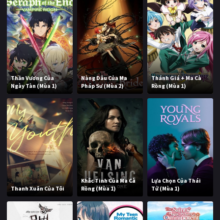
Thần Vương Của
Nàng Dâu Của Ma
Thánh Giá + Ma Cà
Ngày Tàn (Mùa 1)
Pháp Sư (Mùa 2)
Rồng (Mùa 1)
Khắc Tinh Của Ma Cà
Lựa Chọn Của Thái
Thanh Xuân Của Tôi
Rồng (Mùa 1)
Tử (Mùa 1)