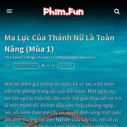
THỂ LOẠI
Ma Lực Của Thánh Nữ Là Toàn
Thần thoại - Cổ trang
Hành động
Năng (Mùa 1)
Tâm lý
Chiến tranh
The Saint's Magic Power Is Omnipotent Season 1
2021
29,585
FULL HD VIETSUB
NHẬT BẢN
Võ thuật - Kiếm hiệp
Nhạc kịch
Kinh dị
Tội phạm - Hình sự
Một bộ phim giả tưởng lôi cuốn, kể về Sei, một nhân
viên văn phòng trong độ tuổi đôi mươi. Một ngày nọ,
Phiêu lưu
Hài hước
Sei bất ngờ bị triệu hồi đến một thế giới khác với vai trò
Viễn tưởng
Khoa học - Tài liệu
là một thánh nữ. Dù ban đầu cảm thấy choáng ngợp,
Sei, với niềm đam mê cây cỏ, quyết định sống một cuộc
Hoạt hình
Thể thao
đời bình thường tại Viện Nghiên Cứu Cây Cối, nơi cô có
Tình cảm - Lãng mạn
Kỳ ảo
thể làm việc với thuốc và mỹ phẩm.Tại viện nghiên cứu,