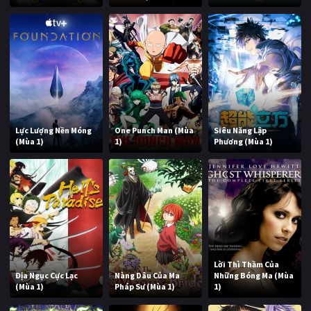
Lực Lượng Nền Móng
One Punch Man (Mùa
Siêu Năng Lập
(Mùa 1)
1)
Phương (Mùa 1)
Lời Thì Thầm Của
Địa Ngục Cực Lạc
Nàng Dâu Của Ma
Những Bóng Ma (Mùa
(Mùa 1)
Pháp Sư (Mùa 1)
1)