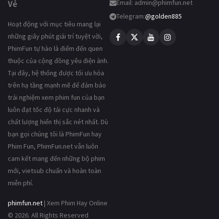
Vẻ
Email:
admin@phimfun.net
Telegram:
@golden885
Hoạt động với mục tiêu mang lại
những giây phút giải trí tuyệt vời,
PhimFun tự hào là điểm đến quen
thuộc của cộng đồng yêu điện ảnh.
Tại đây, hệ thống được tối ưu hóa
trên hạ tầng mạnh mẽ để đảm bảo
trải nghiệm xem phim fun của bạn
luôn đạt tốc độ tải cực nhanh và
chất lượng hiển thị sắc nét nhất. Dù
bạn gọi chúng tôi là PhimFun hay
Phim Fun, PhimFun.net vẫn luôn
cam kết mang đến những bộ phim
mới, vietsub chuẩn và hoàn toàn
miễn phí.
phimfun.net
| Xem Phim Hay Online
© 2026. All Rights Reserved