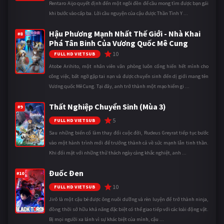
Rentaro Aijo quyết định đến một ngôi đền để cầu mong tìm được bạn gái
khi bước vào cấp ba. Lời cầu nguyện của cậu được Thần Tình Y ...
Hậu Phương Mạnh Nhất Thế Giới - Nhà Khai
#8
Phá Tân Binh Của Vương Quốc Mê Cung
10
FULL HD VIETSUB
Atobe Arihito, một nhân viên văn phòng luôn cống hiến hết mình cho
công việc, bất ngờ gặp tai nạn và được chuyển sinh đến dị giới mang tên
Vương quốc Mê Cung. Tại đây, anh trở thành một mạo hiểm gi ...
Thất Nghiệp Chuyển Sinh (Mùa 3)
#9
5
FULL HD VIETSUB
Sau những biến cố làm thay đổi cuộc đời, Rudeus Greyrat tiếp tục bước
vào một hành trình mới để trưởng thành cả về sức mạnh lẫn tinh thần.
Khi đối mặt với những thử thách ngày càng khắc nghiệt, anh ...
Đuốc Đen
#10
10
FULL HD VIETSUB
Jirô là một cậu bé được ông nuôi dưỡng và rèn luyện để trở thành ninja,
đồng thời sở hữu khả năng đặc biệt có thể giao tiếp với các loài động vật.
Bị mọi người xa lánh vì sự khác biệt của mình, cậu ...