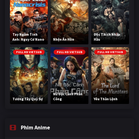
Tay Ngắm Tinh
Độc Thích Nhập
Anh: Nguy Cơ Nano
Nhện Ăn Hồn
Hầu
FULL HD VIETSUB
FULL HD VIETSUB
FULL HD VIETSUB
Nữ Đặc Cảnh Phản
Tương Tây Quỷ Sự
Công
Yêu Thần Lệnh
Phim Anime