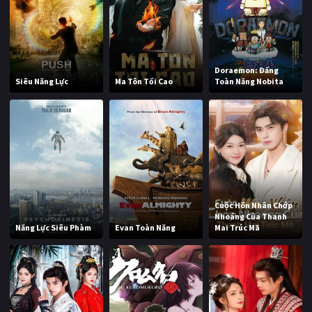
Doraemon: Đấng
Siêu Năng Lực
Ma Tôn Tối Cao
Toàn Năng Nobita
Cuộc Hôn Nhân Chớp
Nhoáng Của Thanh
Năng Lực Siêu Phàm
Evan Toàn Năng
Mai Trúc Mã