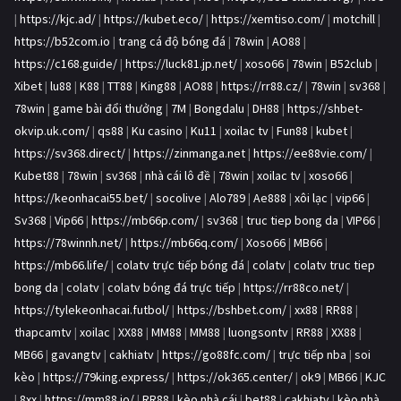
|
https://kjc.ad/
|
https://kubet.eco/
|
https://xemtiso.com/
|
motchill
|
https://b52com.io
|
trang cá độ bóng đá
|
78win
|
AO88
|
https://c168.guide/
|
https://luck81.jp.net/
|
xoso66
|
78win
|
B52club
|
Xibet
|
lu88
|
K88
|
TT88
|
King88
|
AO88
|
https://rr88.cz/
|
78win
|
sv368
|
78win
|
game bài đổi thưởng
|
7M
|
Bongdalu
|
DH88
|
https://shbet-
okvip.uk.com/
|
qs88
|
Ku casino
|
Ku11
|
xoilac tv
|
Fun88
|
kubet
|
https://sv368.direct/
|
https://zinmanga.net
|
https://ee88vie.com/
|
Kubet88
|
78win
|
sv368
|
nhà cái lô đề
|
78win
|
xoilac tv
|
xoso66
|
https://keonhacai55.bet/
|
socolive
|
Alo789
|
Ae888
|
xôi lạc
|
vip66
|
Sv368
|
Vip66
|
https://mb66p.com/
|
sv368
|
truc tiep bong da
|
VIP66
|
https://78winnh.net/
|
https://mb66q.com/
|
Xoso66
|
MB66
|
https://mb66.life/
|
colatv trực tiếp bóng đá
|
colatv
|
colatv truc tiep
bong da
|
colatv
|
colatv bóng đá trực tiếp
|
https://rr88co.net/
|
https://tylekeonhacai.futbol/
|
https://bshbet.com/
|
xx88
|
RR88
|
thapcamtv
|
xoilac
|
XX88
|
MM88
|
MM88
|
luongsontv
|
RR88
|
XX88
|
MB66
|
gavangtv
|
cakhiatv
|
https://go88fc.com/
|
trực tiếp nba
|
soi
kèo
|
https://79king.express/
|
https://ok365.center/
|
ok9
|
MB66
|
KJC
|
8xx
|
https://mm88.io/
|
RR88
|
kèo nhà cái
|
bet88
|
cakhiatv
|
kèo nhà