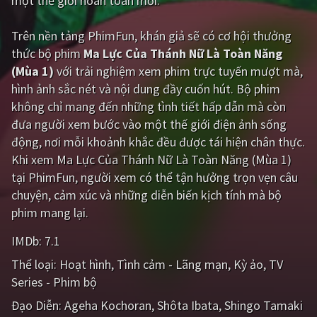
một thế giới hoàn toàn mới.
PHIM MỚI
Trên nền tảng
PhimFun
, khán giả sẽ có cơ hội thưởng
PHIM BỘ
thức bộ phim
Ma Lực Của Thánh Nữ Là Toàn Năng
PHIM LẺ
(Mùa 1)
với trải nghiệm xem phim trực tuyến mượt mà,
hình ảnh sắc nét và nội dung đầy cuốn hút. Bộ phim
PHIM CHIẾU RẠP
không chỉ mang đến những tình tiết hấp dẫn mà còn
đưa người xem bước vào một thế giới điện ảnh sống
TUYỂN TẬP PHIM
động, nơi mỗi khoảnh khắc đều được tái hiện chân thực.
BLOG
Khi xem Ma Lực Của Thánh Nữ Là Toàn Năng (Mùa 1)
tại PhimFun, người xem có thể tận hưởng trọn vẹn câu
chuyện, cảm xúc và những diễn biến kịch tính mà bộ
phim mang lại.
IMDb:
7.1
Thể loại:
Hoạt hình
Tình cảm - Lãng mạn
Kỳ ảo
TV
Series - Phim bộ
Đạo Diễn:
Ageha Kochoran
Shôta Ibata
Shingo Tamaki