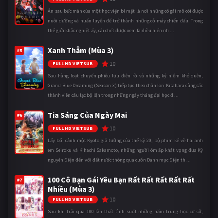
Ẩn sau bức màn của một học viện bí mật là nơi những cô gái mồ côi được
nuôi dưỡng và huấn luyện để trở thành những cỗ máy chiến đấu. Trong
thế giới khắc nghiệt ấy, cái chết được xem là điều hiển nh ...
Xanh Thẳm (Mùa 3)
#5
10
FULL HD VIETSUB
Sau hàng loạt chuyến phiêu lưu điên rồ và những kỷ niệm khó quên,
Grand Blue Dreaming (Season 3) tiếp tục theo chân Iori Kitahara cùng các
thành viên câu lạc bộ lặn trong những ngày tháng đại học đ ...
Tia Sáng Của Ngày Mai
#6
10
FULL HD VIETSUB
Lấy bối cảnh một Kyoto giả tưởng của thế kỷ 20, bộ phim kể về hai anh
em Seiroku và Kihachi Sakamoto, những người ôm ấp khát vọng đưa Kỷ
nguyên Điện đến với đất nước thông qua cuốn Danh mục Điện th ...
100 Cô Bạn Gái Yêu Bạn Rất Rất Rất Rất Rất
#7
Nhiều (Mùa 3)
10
FULL HD VIETSUB
Sau khi trải qua 100 lần thất tình suốt những năm trung học cơ sở,