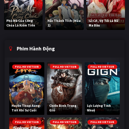
Phò Mã Của Công
Hắc Thánh Tích (Mùa
Gì Cơ , Vợ Tôi Là Nữ
Chúa Là Kiếm Tiên
1)
Ma Đầu
Phim Hành Động
FULL HD VIETSUB
FULL HD VIETSUB
FULL HD VIETSUB
Huyền Thoại Aang:
Chiến Binh Trong
Lực Lượng Tinh
Tiết Khí Sư Cuối
Gió
Nhuệ
Cùng
FULL HD VIETSUB
FULL HD VIETSUB
FULL HD VIETSUB