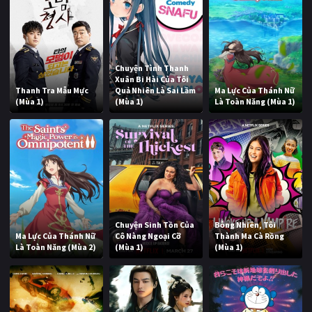
Chuyện Tình Thanh
Xuân Bi Hài Của Tôi
Thanh Tra Mẫu Mực
Quả Nhiên Là Sai Lầm
Ma Lực Của Thánh Nữ
(Mùa 1)
(Mùa 1)
Là Toàn Năng (Mùa 1)
Chuyện Sinh Tồn Của
Bỗng Nhiên, Tôi
Ma Lực Của Thánh Nữ
Cô Nàng Ngoại Cỡ
Thành Ma Cà Rồng
Là Toàn Năng (Mùa 2)
(Mùa 1)
(Mùa 1)