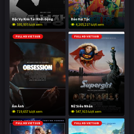
Đặc Vụ Kim Tái Khởi Động
Đảo Hải Tặc
595,935 lượt xem
4,205,217 lượt xem
FULL HD VIETSUB
FULL HD VIETSUB
Ám Ảnh
Nữ Siêu Nhân
719,657 lượt xem
547,915 lượt xem
FULL HD VIETSUB
FULL HD VIETSUB