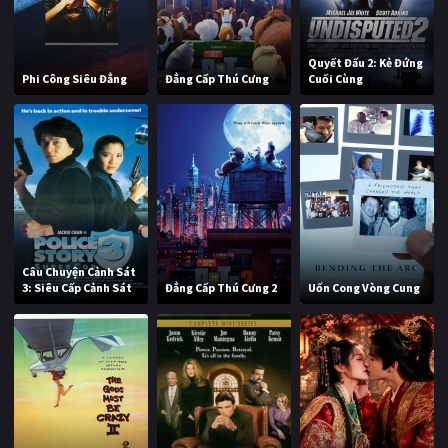
Quyết Đấu 2: Kẻ Đứng
Phi Công Siêu Đẳng
Đẳng Cấp Thú Cưng
Cuối Cùng
Câu Chuyện Cảnh Sát
3: Siêu Cấp Cảnh Sát
Đẳng Cấp Thú Cưng 2
Uốn Cong Vòng Cung