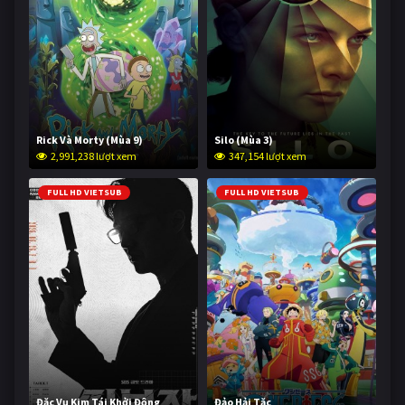
Rick Và Morty (Mùa 9)
Silo (Mùa 3)
2,991,238 lượt xem
347,154 lượt xem
FULL HD VIETSUB
FULL HD VIETSUB
Đặc Vụ Kim Tái Khởi Động
Đảo Hải Tặc