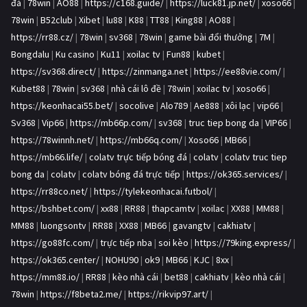
đá
|
78win
|
AO88
|
https://c168.guide/
|
https://luck81.jp.net/
|
xoso66
|
78win
|
B52club
|
Xibet
|
lu88
|
K88
|
TT88
|
King88
|
AO88
|
https://rr88.cz/
|
78win
|
sv368
|
78win
|
game bài đổi thưởng
|
7M
|
Bongdalu
|
Ku casino
|
Ku11
|
xoilac tv
|
Fun88
|
kubet
|
https://sv368.direct/
|
https://zinmanga.net
|
https://ee88vie.com/
|
Kubet88
|
78win
|
sv368
|
nhà cái lô đề
|
78win
|
xoilac tv
|
xoso66
|
https://keonhacai55.bet/
|
socolive
|
Alo789
|
Ae888
|
xôi lạc
|
vip66
|
Sv368
|
Vip66
|
https://mb66p.com/
|
sv368
|
truc tiep bong da
|
VIP66
|
https://78winnh.net/
|
https://mb66q.com/
|
Xoso66
|
MB66
|
https://mb66.life/
|
colatv trực tiếp bóng đá
|
colatv
|
colatv truc tiep
bong da
|
colatv
|
colatv bóng đá trực tiếp
|
https://ok365.services/
|
https://rr88co.net/
|
https://tylekeonhacai.futbol/
|
https://bshbet.com/
|
xx88
|
RR88
|
thapcamtv
|
xoilac
|
XX88
|
MM88
|
MM88
|
luongsontv
|
RR88
|
XX88
|
MB66
|
gavangtv
|
cakhiatv
|
https://go88fc.com/
|
trực tiếp nba
|
soi kèo
|
https://79king.express/
|
https://ok365.center/
|
NOHU90
|
ok9
|
MB66
|
KJC
|
8xx
|
https://mm88.io/
|
RR88
|
kèo nhà cái
|
bet88
|
cakhiatv
|
kèo nhà cái
|
78win
|
https://f8beta2.me/
|
https://rikvip97.art/
|