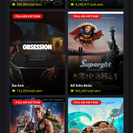
590,806 lượt xem
4,196,477 lượt xem
FULL HD VIETSUB
FULL HD VIETSUB
Ám Ảnh
Nữ Siêu Nhân
713,059 lượt xem
541,643 lượt xem
FULL HD VIETSUB
FULL HD VIETSUB