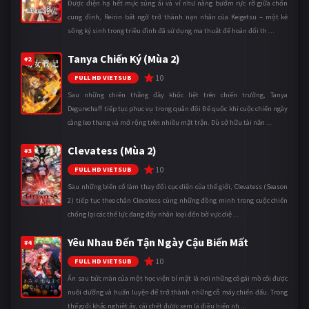
Được điện hạ hết mực sủng ái và ví như nàng bướm rực rỡ giữa chốn
cung đình, Reirin bất ngờ trở thành nạn nhân của Keigetsu – một kẻ
sống ký sinh trong triều đình đã sử dụng ma thuật để hoán đổi th ...
Tanya Chiến Ký (Mùa 2)
#2
10
FULL HD VIETSUB
Sau những chiến thắng đầy khốc liệt trên chiến trường, Tanya
Degurechaff tiếp tục phục vụ trong quân đội Đế quốc khi cuộc chiến ngày
càng leo thang và mở rộng trên nhiều mặt trận. Dù sở hữu tài năn ...
Clevatess (Mùa 2)
#3
10
FULL HD VIETSUB
Sau những biến cố làm thay đổi cục diện của thế giới, Clevatess (Season
2) tiếp tục theo chân Clevatess cùng những đồng minh trong cuộc chiến
chống lại các thế lực đang đẩy nhân loại đến bờ vực diệ ...
Yêu Nhau Đến Tận Ngày Cậu Biến Mất
#4
10
FULL HD VIETSUB
Ẩn sau bức màn của một học viện bí mật là nơi những cô gái mồ côi được
nuôi dưỡng và huấn luyện để trở thành những cỗ máy chiến đấu. Trong
thế giới khắc nghiệt ấy, cái chết được xem là điều hiển nh ...