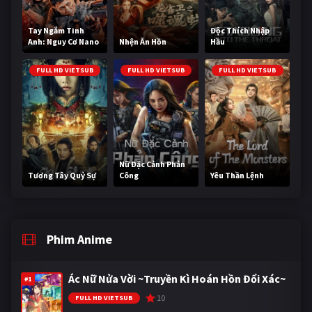
Tay Ngắm Tinh
Độc Thích Nhập
Anh: Nguy Cơ Nano
Nhện Ăn Hồn
Hầu
FULL HD VIETSUB
FULL HD VIETSUB
FULL HD VIETSUB
Nữ Đặc Cảnh Phản
Tương Tây Quỷ Sự
Công
Yêu Thần Lệnh
Phim Anime
Ác Nữ Nửa Vời ~Truyền Kì Hoán Hồn Đổi Xác~
#1
10
FULL HD VIETSUB