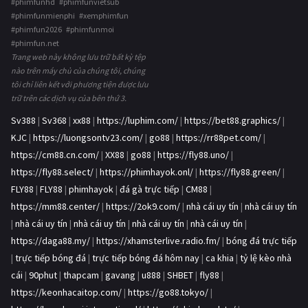
#phimfunhd #phimfunvietsub
#phimfunmienphi #xemphimfun
#phimfun2026 #phimfunmoi
#phimfun.net
Trang web này không lưu trữ bất kỳ tệp
nào trên máy chủ của chúng tôi, chúng
tôi chỉ liên kết với phương tiện được lưu
trữ trên các dịch vụ của bên thứ 3.
Sv388
|
Sv368
|
xx88
|
https://luphim.com/
|
https://bet88.graphics/
|
KJC
|
https://luongsontv23.com/
|
go88
|
https://rr88pet.com/
|
https://cm88.cn.com/
|
XX88
|
go88
|
https://fly88.uno/
|
https://fly88.select/
|
https://phimhayok.onl/
|
https://fly88.green/
|
FLY88
|
FLY88
|
phimhayok
|
đá gà trực tiếp
|
CM88
|
https://mm88.center/
|
https://2ok9.com/
|
nhà cái uy tín
|
nhà cái uy tín
|
nhà cái uy tín
|
nhà cái uy tín
|
nhà cái uy tín
|
nhà cái uy tín
|
https://daga88.my/
|
https://xhamsterlive.radio.fm/
|
bóng đá trực tiếp
|
trực tiếp bóng đá
|
trực tiếp bóng đá hôm nay
|
ca khia
|
tỷ lệ kèo nhà
cái
|
90phut
|
thapcam
|
gavang
|
u888
|
SHBET
|
fly88
|
https://keonhacaitop.com/
|
https://go88.tokyo/
|