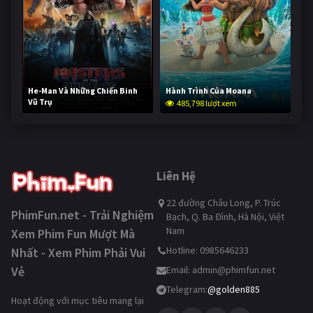
He-Man Và Những Chiến Binh
Hành Trình Của Moana
Vũ Trụ
485,798 lượt xem
233,679 lượt xem
Liên Hệ
22 đường Châu Long, P. Trúc
PhimFun.net - Trải Nghiệm
Bạch, Q. Ba Đình, Hà Nội, Việt
Nam
Xem Phim Fun Mượt Mà
Hotline: 0985646233
Nhất - Xem Phim Phải Vui
Vẻ
Email:
admin@phimfun.net
Telegram:
@golden885
Hoạt động với mục tiêu mang lại