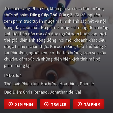
Trên nền tảng
PhimFun
, khán giả sẽ có cơ hội thưởng
Giật gân
Gia đình
thức bộ phim
Đẳng Cấp Thú Cưng 2
với trải nghiệm
Bí ẩn
Lịch sử
xem phim trực tuyến mượt mà, hình ảnh sắc nét và nội
dung đầy cuốn hút. Bộ phim không chỉ mang đến những
Viễn Tây
Tiểu sử
tình tiết hấp dẫn mà còn đưa người xem bước vào một
GameShow
DramaTV
thế giới điện ảnh sống động, nơi mỗi khoảnh khắc đều
được tái hiện chân thực. Khi xem Đẳng Cấp Thú Cưng 2
QUỐC GIA
tại PhimFun, người xem có thể tận hưởng trọn vẹn câu
chuyện, cảm xúc và những diễn biến kịch tính mà bộ
Âu - Mỹ
Trung Quốc - Hồng Kông
phim mang lại.
Hàn Quốc
Nhật Bản
IMDb:
6.4
Thể loại:
Phiêu lưu
Hài hước
Hoạt hình
Phim lẻ
Ấn Độ
Việt Nam
Đạo Diễn:
Chris Renaud
Jonathan del Val
Tổng hợp
XEM PHIM
TRAILER
TẢI PHIM
CẬP NHẬT