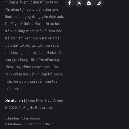
những giây phút giải trí tuyệt vời,
PhimFun tự hào là điểm đến quen
thuộc của cộng đồng yêu điện ảnh.
Tại đây, hệ thống được tối ưu hóa
trên hạ tầng mạnh mẽ để đảm bảo
trải nghiệm xem phim fun của bạn
luôn đạt tốc độ tải cực nhanh và
chất lượng hiển thị sắc nét nhất. Dù
bạn gọi chúng tôi là PhimFun hay
Phim Fun, PhimFun.net vẫn luôn
cam kết mang đến những bộ phim
mới, vietsub chuẩn và hoàn toàn
miễn phí.
phimfun.net
| Xem Phim Hay Online
© 2026. All Rights Reserved
#phimfun #phimfunnet
#phimfunonline #phimfunofficial