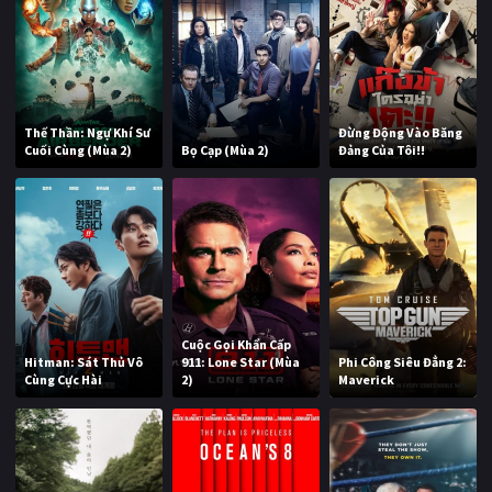
Thế Thần: Ngự Khí Sư
Đừng Động Vào Băng
Cuối Cùng (Mùa 2)
Bọ Cạp (Mùa 2)
Đảng Của Tôi!!
Cuộc Gọi Khẩn Cấp
Hitman: Sát Thủ Vô
911: Lone Star (Mùa
Phi Công Siêu Đẳng 2:
Cùng Cực Hài
2)
Maverick