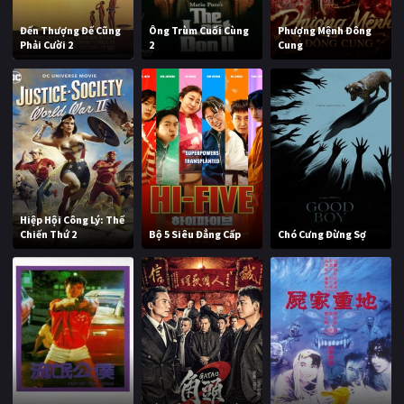
Đến Thượng Đế Cũng
Ông Trùm Cuối Cùng
Phượng Mệnh Đông
Phải Cười 2
2
Cung
Hiệp Hội Công Lý: Thế
Chiến Thứ 2
Bộ 5 Siêu Đẳng Cấp
Chó Cưng Đừng Sợ