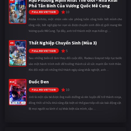
#8
Phá Tân Binh Của Vương Quốc Mê Cung
10
FULL HD VIETSUB
Atobe Arihito, một nhân viên văn phòng luôn cống hiến hết mình cho
công việc, bất ngờ gặp tai nạn và được chuyển sinh đến dị giới mang tên
Vương quốc Mê Cung. Tại đây, anh trở thành một mạo hiểm gi ...
Thất Nghiệp Chuyển Sinh (Mùa 3)
#9
5
FULL HD VIETSUB
Sau những biến cố làm thay đổi cuộc đời, Rudeus Greyrat tiếp tục bước
vào một hành trình mới để trưởng thành cả về sức mạnh lẫn tinh thần.
Khi đối mặt với những thử thách ngày càng khắc nghiệt, anh ...
Đuốc Đen
#10
10
FULL HD VIETSUB
Jirô là một cậu bé được ông nuôi dưỡng và rèn luyện để trở thành ninja,
đồng thời sở hữu khả năng đặc biệt có thể giao tiếp với các loài động vật.
Bị mọi người xa lánh vì sự khác biệt của mình, cậu ...