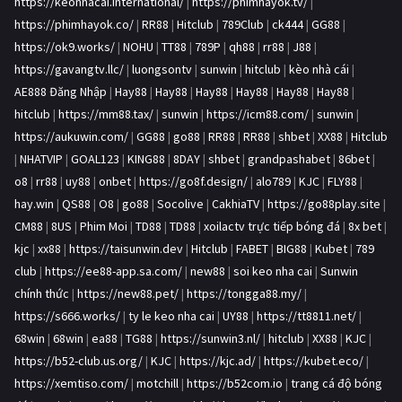
https://keonhacai.international/
|
https://phimhayok.tv/
|
https://phimhayok.co/
|
RR88
|
Hitclub
|
789Club
|
ck444
|
GG88
|
https://ok9.works/
|
NOHU
|
TT88
|
789P
|
qh88
|
rr88
|
J88
|
https://gavangtv.llc/
|
luongsontv
|
sunwin
|
hitclub
|
kèo nhà cái
|
AE888 Đăng Nhập
|
Hay88
|
Hay88
|
Hay88
|
Hay88
|
Hay88
|
Hay88
|
hitclub
|
https://mm88.tax/
|
sunwin
|
https://icm88.com/
|
sunwin
|
https://aukuwin.com/
|
GG88
|
go88
|
RR88
|
RR88
|
shbet
|
XX88
|
Hitclub
|
NHATVIP
|
GOAL123
|
KING88
|
8DAY
|
shbet
|
grandpashabet
|
86bet
|
o8
|
rr88
|
uy88
|
onbet
|
https://go8f.design/
|
alo789
|
KJC
|
FLY88
|
hay.win
|
QS88
|
O8
|
go88
|
Socolive
|
CakhiaTV
|
https://go88play.site
|
CM88
|
8US
|
Phim Moi
|
TD88
|
TD88
|
xoilactv trực tiếp bóng đá
|
8x bet
|
kjc
|
xx88
|
https://taisunwin.dev
|
Hitclub
|
FABET
|
BIG88
|
Kubet
|
789
club
|
https://ee88-app.sa.com/
|
new88
|
soi keo nha cai
|
Sunwin
chính thức
|
https://new88.pet/
|
https://tongga88.my/
|
https://s666.works/
|
ty le keo nha cai
|
UY88
|
https://tt8811.net/
|
68win
|
68win
|
ea88
|
TG88
|
https://sunwin3.nl/
|
hitclub
|
XX88
|
KJC
|
https://b52-club.us.org/
|
KJC
|
https://kjc.ad/
|
https://kubet.eco/
|
https://xemtiso.com/
|
motchill
|
https://b52com.io
|
trang cá độ bóng