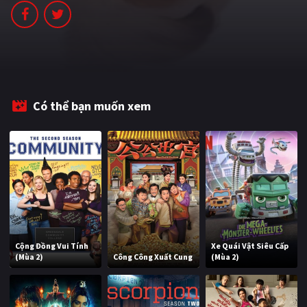
PHIM MỚI
PHIM BỘ
PHIM LẺ
PHIM CHIẾU RẠP
Có thể bạn muốn xem
TUYỂN TẬP PHIM
BLOG
Cộng Đồng Vui Tính
Xe Quái Vật Siêu Cấp
(Mùa 2)
Công Công Xuất Cung
(Mùa 2)