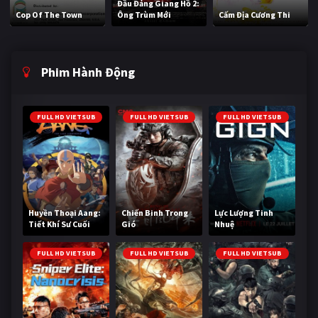
Đầu Đảng Giang Hồ 2:
Cop Of The Town
Ông Trùm Mới
Cấm Địa Cương Thi
Phim Hành Động
FULL HD VIETSUB
FULL HD VIETSUB
FULL HD VIETSUB
Huyền Thoại Aang:
Chiến Binh Trong
Lực Lượng Tinh
Tiết Khí Sư Cuối
Gió
Nhuệ
Cùng
FULL HD VIETSUB
FULL HD VIETSUB
FULL HD VIETSUB