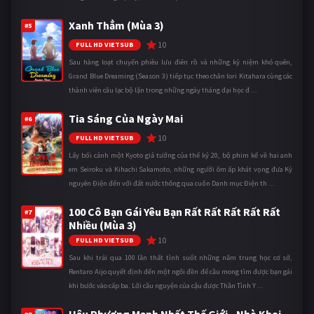
Xanh Thẳm (Mùa 3)
#5
10
FULL HD VIETSUB
Sau hàng loạt chuyến phiêu lưu điên rồ và những kỷ niệm khó quên,
Grand Blue Dreaming (Season 3) tiếp tục theo chân Iori Kitahara cùng các
thành viên câu lạc bộ lặn trong những ngày tháng đại học đ ...
Tia Sáng Của Ngày Mai
#6
10
FULL HD VIETSUB
Lấy bối cảnh một Kyoto giả tưởng của thế kỷ 20, bộ phim kể về hai anh
em Seiroku và Kihachi Sakamoto, những người ôm ấp khát vọng đưa Kỷ
nguyên Điện đến với đất nước thông qua cuốn Danh mục Điện th ...
100 Cô Bạn Gái Yêu Bạn Rất Rất Rất Rất Rất
#7
Nhiều (Mùa 3)
10
FULL HD VIETSUB
Sau khi trải qua 100 lần thất tình suốt những năm trung học cơ sở,
Rentaro Aijo quyết định đến một ngôi đền để cầu mong tìm được bạn gái
khi bước vào cấp ba. Lời cầu nguyện của cậu được Thần Tình Y ...
Hậu Phương Mạnh Nhất Thế Giới - Nhà Khai