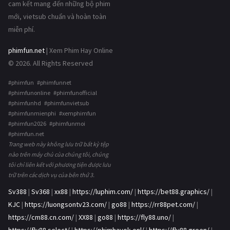
cam kết mang đến những bộ phim
mới, vietsub chuẩn và hoàn toàn
miễn phí.
phimfun.net
| Xem Phim Hay Online
© 2026. All Rights Reserved
#phimfun #phimfunnet
#phimfunonline #phimfunofficial
#phimfunhd #phimfunvietsub
#phimfunmienphi #xemphimfun
#phimfun2026 #phimfunmoi
#phimfun.net
Trang web này không lưu trữ bất kỳ tệp
nào trên máy chủ của chúng tôi, chúng
tôi chỉ liên kết với phương tiện được lưu
trữ trên các dịch vụ của bên thứ 3.
Sv388
|
Sv368
|
xx88
|
https://luphim.com/
|
https://bet88.graphics/
|
KJC
|
https://luongsontv23.com/
|
go88
|
https://rr88pet.com/
|
https://cm88.cn.com/
|
XX88
|
go88
|
https://fly88.uno/
|