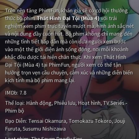
Trên nền tảng
PhimFun
, khán giả sẽ có cơ hội thưởng
Giật gân
Gia đình
thức bộ phim
Thất Hình Đại Tội (Mùa 4)
với trải
Bí ẩn
Lịch sử
nghiệm xem phim trực tuyến mượt mà, hình ảnh sắc nét
và nội dung đầy cuốn hút. Bộ phim không chỉ mang đến
Viễn Tây
Tiểu sử
những tình tiết hấp dẫn mà còn đưa người xem bước
GameShow
DramaTV
vào một thế giới điện ảnh sống động, nơi mỗi khoảnh
khắc đều được tái hiện chân thực. Khi xem Thất Hình
QUỐC GIA
Đại Tội (Mùa 4) tại PhimFun, người xem có thể tận
hưởng trọn vẹn câu chuyện, cảm xúc và những diễn biến
Âu - Mỹ
Trung Quốc - Hồng Kông
kịch tính mà bộ phim mang lại.
Hàn Quốc
Nhật Bản
IMDb:
7.8
Thể loại:
Hành động
Phiêu lưu
Hoạt hình
TV Series -
Ấn Độ
Việt Nam
Phim bộ
Tổng hợp
Đạo Diễn:
Tensai Okamura
Tomokazu Tokoro
Jouji
Furuta
Susumu Nishizawa
CẬP NHẬT
Loạt phim:
The Seven Deadly Sins