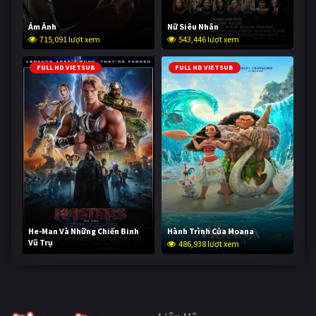
Ám Ảnh
Nữ Siêu Nhân
715,091 lượt xem
543,446 lượt xem
FULL HD VIETSUB
FULL HD VIETSUB
He-Man Và Những Chiến Binh
Hành Trình Của Moana
Vũ Trụ
486,938 lượt xem
235,343 lượt xem