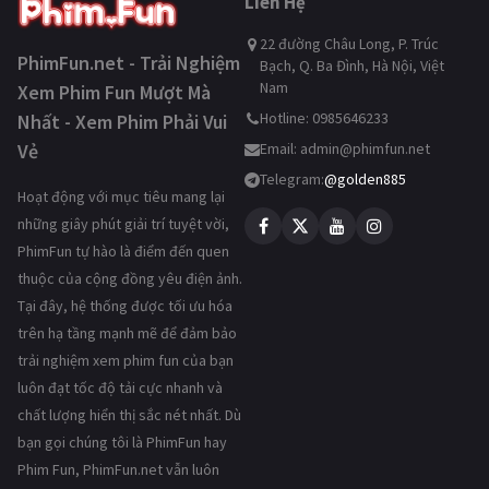
Liên Hệ
22 đường Châu Long, P. Trúc
PhimFun.net - Trải Nghiệm
Bạch, Q. Ba Đình, Hà Nội, Việt
Nam
Xem Phim Fun Mượt Mà
Hotline: 0985646233
Nhất - Xem Phim Phải Vui
Vẻ
Email:
admin@phimfun.net
Telegram:
@golden885
Hoạt động với mục tiêu mang lại
những giây phút giải trí tuyệt vời,
PhimFun tự hào là điểm đến quen
thuộc của cộng đồng yêu điện ảnh.
Tại đây, hệ thống được tối ưu hóa
trên hạ tầng mạnh mẽ để đảm bảo
trải nghiệm xem phim fun của bạn
luôn đạt tốc độ tải cực nhanh và
chất lượng hiển thị sắc nét nhất. Dù
bạn gọi chúng tôi là PhimFun hay
Phim Fun, PhimFun.net vẫn luôn