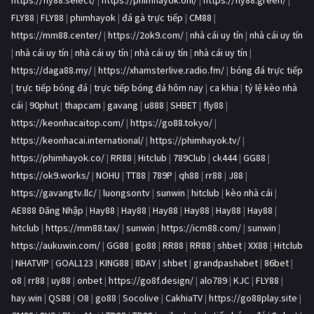
https://fly88.select/
|
https://phimhayok.onl/
|
https://fly88.green/
|
FLY88
|
FLY88
|
phimhayok
|
đá gà trực tiếp
|
CM88
|
https://mm88.center/
|
https://2ok9.com/
|
nhà cái uy tín
|
nhà cái uy tín
|
nhà cái uy tín
|
nhà cái uy tín
|
nhà cái uy tín
|
nhà cái uy tín
|
https://daga88.my/
|
https://xhamsterlive.radio.fm/
|
bóng đá trực tiếp
|
trực tiếp bóng đá
|
trực tiếp bóng đá hôm nay
|
ca khia
|
tỷ lệ kèo nhà
cái
|
90phut
|
thapcam
|
gavang
|
u888
|
SHBET
|
fly88
|
https://keonhacaitop.com/
|
https://go88.tokyo/
|
https://keonhacai.international/
|
https://phimhayok.tv/
|
https://phimhayok.co/
|
RR88
|
Hitclub
|
789Club
|
ck444
|
GG88
|
https://ok9.works/
|
NOHU
|
TT88
|
789P
|
qh88
|
rr88
|
J88
|
https://gavangtv.llc/
|
luongsontv
|
sunwin
|
hitclub
|
kèo nhà cái
|
AE888 Đăng Nhập
|
Hay88
|
Hay88
|
Hay88
|
Hay88
|
Hay88
|
Hay88
|
hitclub
|
https://mm88.tax/
|
sunwin
|
https://icm88.com/
|
sunwin
|
https://aukuwin.com/
|
GG88
|
go88
|
RR88
|
RR88
|
shbet
|
XX88
|
Hitclub
|
NHATVIP
|
GOAL123
|
KING88
|
8DAY
|
shbet
|
grandpashabet
|
86bet
|
o8
|
rr88
|
uy88
|
onbet
|
https://go8f.design/
|
alo789
|
KJC
|
FLY88
|
hay.win
|
QS88
|
O8
|
go88
|
Socolive
|
CakhiaTV
|
https://go88play.site
|