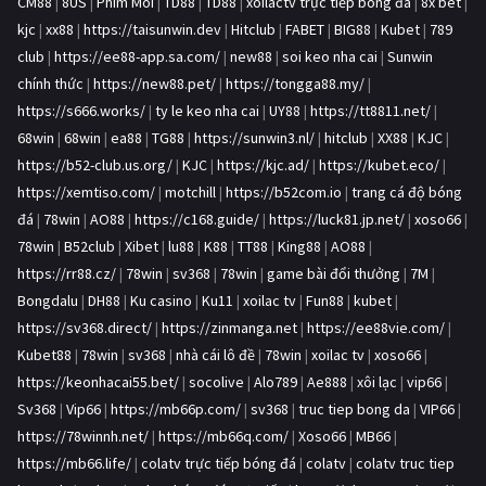
CM88
|
8US
|
Phim Moi
|
TD88
|
TD88
|
xoilactv trực tiếp bóng đá
|
8x bet
|
kjc
|
xx88
|
https://taisunwin.dev
|
Hitclub
|
FABET
|
BIG88
|
Kubet
|
789
club
|
https://ee88-app.sa.com/
|
new88
|
soi keo nha cai
|
Sunwin
chính thức
|
https://new88.pet/
|
https://tongga88.my/
|
https://s666.works/
|
ty le keo nha cai
|
UY88
|
https://tt8811.net/
|
68win
|
68win
|
ea88
|
TG88
|
https://sunwin3.nl/
|
hitclub
|
XX88
|
KJC
|
https://b52-club.us.org/
|
KJC
|
https://kjc.ad/
|
https://kubet.eco/
|
https://xemtiso.com/
|
motchill
|
https://b52com.io
|
trang cá độ bóng
đá
|
78win
|
AO88
|
https://c168.guide/
|
https://luck81.jp.net/
|
xoso66
|
78win
|
B52club
|
Xibet
|
lu88
|
K88
|
TT88
|
King88
|
AO88
|
https://rr88.cz/
|
78win
|
sv368
|
78win
|
game bài đổi thưởng
|
7M
|
Bongdalu
|
DH88
|
Ku casino
|
Ku11
|
xoilac tv
|
Fun88
|
kubet
|
https://sv368.direct/
|
https://zinmanga.net
|
https://ee88vie.com/
|
Kubet88
|
78win
|
sv368
|
nhà cái lô đề
|
78win
|
xoilac tv
|
xoso66
|
https://keonhacai55.bet/
|
socolive
|
Alo789
|
Ae888
|
xôi lạc
|
vip66
|
Sv368
|
Vip66
|
https://mb66p.com/
|
sv368
|
truc tiep bong da
|
VIP66
|
https://78winnh.net/
|
https://mb66q.com/
|
Xoso66
|
MB66
|
https://mb66.life/
|
colatv trực tiếp bóng đá
|
colatv
|
colatv truc tiep