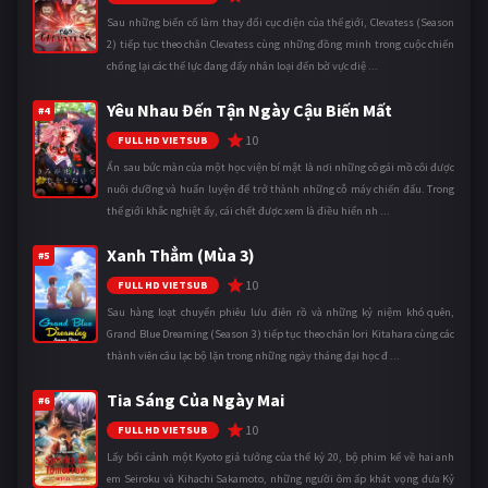
Sau những biến cố làm thay đổi cục diện của thế giới, Clevatess (Season
2) tiếp tục theo chân Clevatess cùng những đồng minh trong cuộc chiến
chống lại các thế lực đang đẩy nhân loại đến bờ vực diệ ...
Yêu Nhau Đến Tận Ngày Cậu Biến Mất
#4
10
FULL HD VIETSUB
Ẩn sau bức màn của một học viện bí mật là nơi những cô gái mồ côi được
nuôi dưỡng và huấn luyện để trở thành những cỗ máy chiến đấu. Trong
thế giới khắc nghiệt ấy, cái chết được xem là điều hiển nh ...
Xanh Thẳm (Mùa 3)
#5
10
FULL HD VIETSUB
Sau hàng loạt chuyến phiêu lưu điên rồ và những kỷ niệm khó quên,
Grand Blue Dreaming (Season 3) tiếp tục theo chân Iori Kitahara cùng các
thành viên câu lạc bộ lặn trong những ngày tháng đại học đ ...
Tia Sáng Của Ngày Mai
#6
10
FULL HD VIETSUB
Lấy bối cảnh một Kyoto giả tưởng của thế kỷ 20, bộ phim kể về hai anh
em Seiroku và Kihachi Sakamoto, những người ôm ấp khát vọng đưa Kỷ