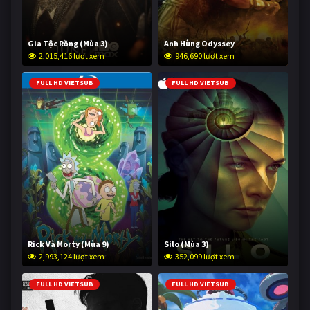
Gia Tộc Rồng (Mùa 3)
Anh Hùng Odyssey
2,015,416 lượt xem
946,690 lượt xem
FULL HD VIETSUB
FULL HD VIETSUB
Rick Và Morty (Mùa 9)
Silo (Mùa 3)
2,993,124 lượt xem
352,099 lượt xem
FULL HD VIETSUB
FULL HD VIETSUB