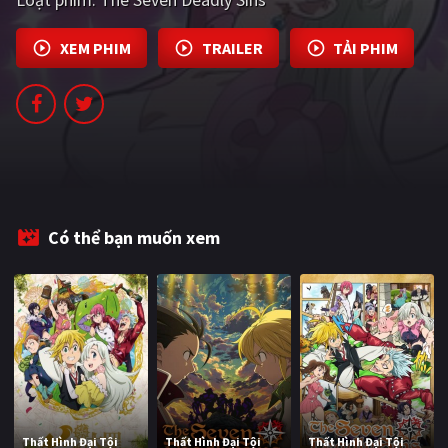
PHIM MỚI
XEM PHIM
TRAILER
TẢI PHIM
PHIM BỘ
PHIM LẺ
PHIM CHIẾU RẠP
TUYỂN TẬP PHIM
BLOG
Có thể bạn muốn xem
Thất Hình Đại Tội
Thất Hình Đại Tội
Thất Hình Đại Tội