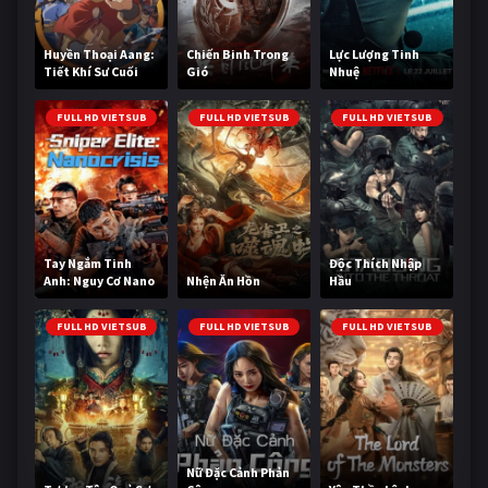
Huyền Thoại Aang:
Chiến Binh Trong
Lực Lượng Tinh
Tiết Khí Sư Cuối
Gió
Nhuệ
Cùng
FULL HD VIETSUB
FULL HD VIETSUB
FULL HD VIETSUB
Tay Ngắm Tinh
Độc Thích Nhập
Anh: Nguy Cơ Nano
Nhện Ăn Hồn
Hầu
FULL HD VIETSUB
FULL HD VIETSUB
FULL HD VIETSUB
Nữ Đặc Cảnh Phản