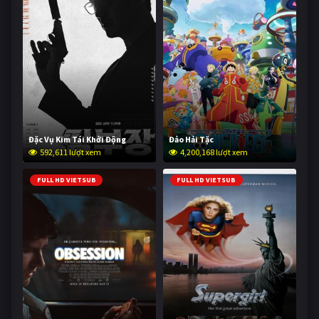
Đặc Vụ Kim Tái Khởi Động
Đảo Hải Tặc
592,611 lượt xem
4,200,168 lượt xem
FULL HD VIETSUB
FULL HD VIETSUB