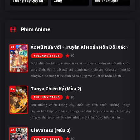
Tương Tây Quỷ Sự
Công
Yêu Thần Lệnh
Phim Anime
Ác Nữ Nửa Vời ~Truyền Kì Hoán Hồn Đổi Xác~
#1
10
FULL HD VIETSUB
Được điện hạ hết mực sủng ái và ví như nàng bướm rực rỡ giữa chốn
cung đình, Reirin bất ngờ trở thành nạn nhân của Keigetsu – một kẻ
sống ký sinh trong triều đình đã sử dụng ma thuật để hoán đổi th ...
Tanya Chiến Ký (Mùa 2)
#2
10
FULL HD VIETSUB
Sau những chiến thắng đầy khốc liệt trên chiến trường, Tanya
Degurechaff tiếp tục phục vụ trong quân đội Đế quốc khi cuộc chiến ngày
càng leo thang và mở rộng trên nhiều mặt trận. Dù sở hữu tài năn ...
Clevatess (Mùa 2)
#3
10
FULL HD VIETSUB