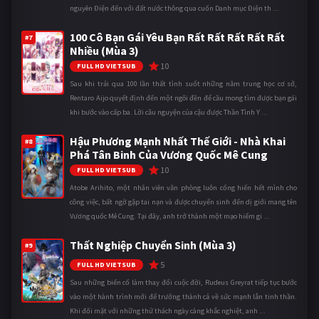
nguyên Điện đến với đất nước thông qua cuốn Danh mục Điện th ...
100 Cô Bạn Gái Yêu Bạn Rất Rất Rất Rất Rất
#7
Nhiều (Mùa 3)
10
FULL HD VIETSUB
Sau khi trải qua 100 lần thất tình suốt những năm trung học cơ sở,
Rentaro Aijo quyết định đến một ngôi đền để cầu mong tìm được bạn gái
khi bước vào cấp ba. Lời cầu nguyện của cậu được Thần Tình Y ...
Hậu Phương Mạnh Nhất Thế Giới - Nhà Khai
#8
Phá Tân Binh Của Vương Quốc Mê Cung
10
FULL HD VIETSUB
Atobe Arihito, một nhân viên văn phòng luôn cống hiến hết mình cho
công việc, bất ngờ gặp tai nạn và được chuyển sinh đến dị giới mang tên
Vương quốc Mê Cung. Tại đây, anh trở thành một mạo hiểm gi ...
Thất Nghiệp Chuyển Sinh (Mùa 3)
#9
5
FULL HD VIETSUB
Sau những biến cố làm thay đổi cuộc đời, Rudeus Greyrat tiếp tục bước
vào một hành trình mới để trưởng thành cả về sức mạnh lẫn tinh thần.
Khi đối mặt với những thử thách ngày càng khắc nghiệt, anh ...