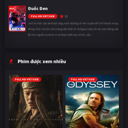
Đuốc Đen
#10
10
FULL HD VIETSUB
Jirô là một cậu bé được ông nuôi dưỡng và rèn luyện để trở thành ninja,
đồng thời sở hữu khả năng đặc biệt có thể giao tiếp với các loài động vật.
Bị mọi người xa lánh vì sự khác biệt của mình, cậu ...
Phim được xem nhiều
FULL HD VIETSUB
FULL HD VIETSUB