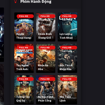
Phim Hành Động
FULL HD
FULL HD
FULL HD
VIETSUB
VIETSUB
VIETSUB
Huyền
Chiến Binh
Lực Lượng
Thoại Aang:
Trong Gió
Tinh Nhuệ
Tiết Khí Sư
Cuối Cùng
FULL HD
FULL HD
FULL HD
VIETSUB
VIETSUB
VIETSUB
i
Tay Ngắm
Nhện Ăn
Độc Thích
Tinh Anh:
Hồn
Nhập Hầu
Nguy Cơ
Nano
FULL HD
FULL HD
FULL HD
VIETSUB
VIETSUB
VIETSUB
Tương Tây
Nữ Đặc Cảnh
Yêu Thần
Quỷ Sự
Phản Công
Lệnh