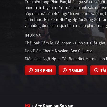
Trên nền tảng
PhimFun
, khán giả sẽ có cơ hộ
phim trực tuyến mượt mà, hình ảnh sắc nét và
hấp dẫn mà còn đưa người xem bước vào một t
chân thực. Khi xem Những Người Sống Sót tại
và những diễn biến kịch tính mà bộ phim mang 
IMDb:
6.6
Thể loại:
Tâm lý
Tội phạm - Hình sự
Giật gân
Đạo Diễn:
Cherie Nowlan
Ben C. Lucas
Diễn viên:
Ngô Ngạn Tổ
Benedict Hardie
Ian 
XEM PHIM
TRAILER
TẢI
Có thể bạn muốn xem