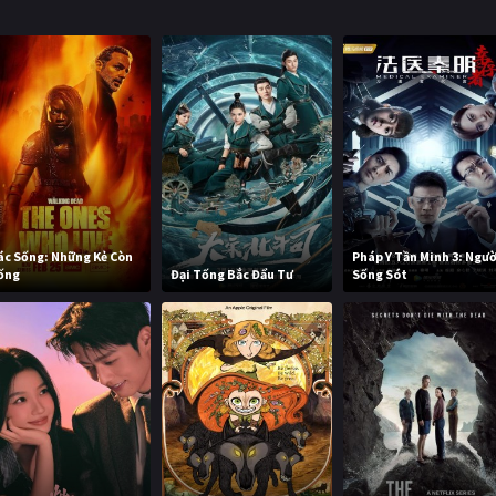
ác Sống: Những Kẻ Còn
Pháp Y Tần Minh 3: Ngườ
ống
Đại Tống Bắc Đẩu Tư
Sống Sót