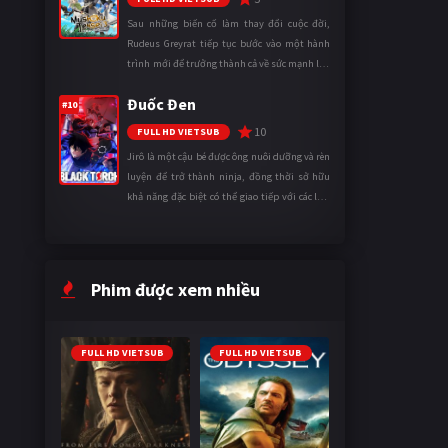
Sau những biến cố làm thay đổi cuộc đời,
Rudeus Greyrat tiếp tục bước vào một hành
trình mới để trưởng thành cả về sức mạnh lẫn
tinh thần. Khi đối mặt với những thử thách
Đuốc Đen
ngày càng khắc nghiệt, anh ...
#10
10
FULL HD VIETSUB
Jirô là một cậu bé được ông nuôi dưỡng và rèn
luyện để trở thành ninja, đồng thời sở hữu
khả năng đặc biệt có thể giao tiếp với các loài
động vật. Bị mọi người xa lánh vì sự khác biệt
của mình, cậu ...
Phim được xem nhiều
FULL HD VIETSUB
FULL HD VIETSUB