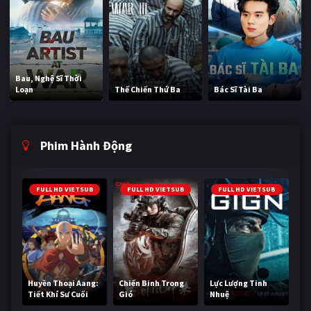
Bau, Nghệ Sĩ Thời
Loạn
Thế Chiến Thứ Ba
Bác Sĩ Tài Ba
Phim Hành Động
FULL HD VIETSUB
FULL HD VIETSUB
FULL HD VIETSUB
Huyền Thoại Aang:
Chiến Binh Trong
Lực Lượng Tinh
Tiết Khí Sư Cuối
Gió
Nhuệ
Cùng