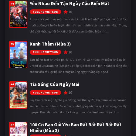
Yêu Nhau Đến Tận Ngày Cậu Biến Mất
#4
10
FULL HD VIETSUB
Ẩn sau bức màn của một học viện bí mật là nơi những cô gái mồ côi được
nuôi dưỡng và huấn luyện để trở thành những cỗ máy chiến đấu. Trong
thế giới khắc nghiệt ấy, cái chết được xem là điều hiển nh ...
Xanh Thẳm (Mùa 3)
#5
10
FULL HD VIETSUB
Sau hàng loạt chuyến phiêu lưu điên rồ và những kỷ niệm khó quên,
Grand Blue Dreaming (Season 3) tiếp tục theo chân Iori Kitahara cùng các
thành viên câu lạc bộ lặn trong những ngày tháng đại học đ ...
Tia Sáng Của Ngày Mai
#6
10
FULL HD VIETSUB
Lấy bối cảnh một Kyoto giả tưởng của thế kỷ 20, bộ phim kể về hai anh
em Seiroku và Kihachi Sakamoto, những người ôm ấp khát vọng đưa Kỷ
nguyên Điện đến với đất nước thông qua cuốn Danh mục Điện th ...
100 Cô Bạn Gái Yêu Bạn Rất Rất Rất Rất Rất
#7
Nhiều (Mùa 3)