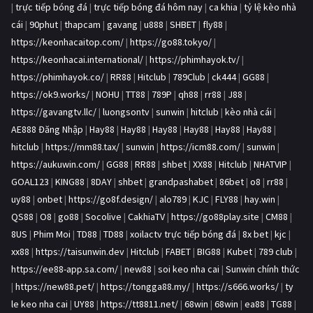
|
trực tiếp bóng đá
|
trực tiếp bóng đá hôm nay
|
ca khia
|
tỷ lệ kèo nhà
cái
|
90phut
|
thapcam
|
gavang
|
u888
|
SHBET
|
fly88
|
https://keonhacaitop.com/
|
https://go88.tokyo/
|
https://keonhacai.international/
|
https://phimhayok.tv/
|
https://phimhayok.co/
|
RR88
|
Hitclub
|
789Club
|
ck444
|
GG88
|
https://ok9.works/
|
NOHU
|
TT88
|
789P
|
qh88
|
rr88
|
J88
|
https://gavangtv.llc/
|
luongsontv
|
sunwin
|
hitclub
|
kèo nhà cái
|
AE888 Đăng Nhập
|
Hay88
|
Hay88
|
Hay88
|
Hay88
|
Hay88
|
Hay88
|
hitclub
|
https://mm88.tax/
|
sunwin
|
https://icm88.com/
|
sunwin
|
https://aukuwin.com/
|
GG88
|
RR88
|
shbet
|
XX88
|
Hitclub
|
NHATVIP
|
GOAL123
|
KING88
|
8DAY
|
shbet
|
grandpashabet
|
86bet
|
o8
|
rr88
|
uy88
|
onbet
|
https://go8f.design/
|
alo789
|
KJC
|
FLY88
|
hay.win
|
QS88
|
O8
|
go88
|
Socolive
|
CakhiaTV
|
https://go88play.site
|
CM88
|
8US
|
Phim Moi
|
TD88
|
TD88
|
xoilactv trực tiếp bóng đá
|
8x bet
|
kjc
|
xx88
|
https://taisunwin.dev
|
Hitclub
|
FABET
|
BIG88
|
Kubet
|
789 club
|
https://ee88-app.sa.com/
|
new88
|
soi keo nha cai
|
Sunwin chính thức
|
https://new88.pet/
|
https://tongga88.my/
|
https://s666.works/
|
ty
le keo nha cai
|
UY88
|
https://tt8811.net/
|
68win
|
68win
|
ea88
|
TG88
|