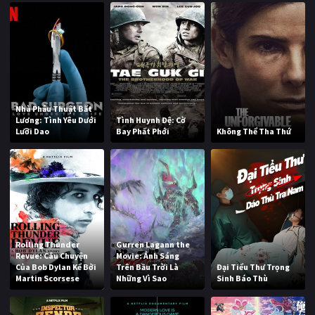
Nhà Phẫu Thuật Bất
Lương: Tình Yêu Dưới
Tình Huynh Đệ: Cờ
Lưỡi Dao
Bay Phất Phới
Không Thể Tha Thứ
Rolling Thunder
Gurren Lagann the
Revue: Câu Chuyện
Movie: Ánh Sáng
Của Bob Dylan Kể Bởi
Trên Bầu Trời Là
Đại Tiểu Thư Trọng
Martin Scorsese
Những Vì Sao
Sinh Báo Thù