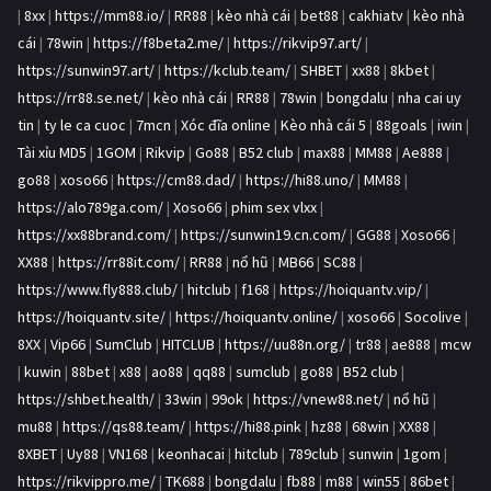
|
8xx
|
https://mm88.io/
|
RR88
|
kèo nhà cái
|
bet88
|
cakhiatv
|
kèo nhà
cái
|
78win
|
https://f8beta2.me/
|
https://rikvip97.art/
|
https://sunwin97.art/
|
https://kclub.team/
|
SHBET
|
xx88
|
8kbet
|
https://rr88.se.net/
|
kèo nhà cái
|
RR88
|
78win
|
bongdalu
|
nha cai uy
tin
|
ty le ca cuoc
|
7mcn
|
Xóc đĩa online
|
Kèo nhà cái 5
|
88goals
|
iwin
|
Tài xỉu MD5
|
1GOM
|
Rikvip
|
Go88
|
B52 club
|
max88
|
MM88
|
Ae888
|
go88
|
xoso66
|
https://cm88.dad/
|
https://hi88.uno/
|
MM88
|
https://alo789ga.com/
|
Xoso66
|
phim sex vlxx
|
https://xx88brand.com/
|
https://sunwin19.cn.com/
|
GG88
|
Xoso66
|
XX88
|
https://rr88it.com/
|
RR88
|
nổ hũ
|
MB66
|
SC88
|
https://www.fly888.club/
|
hitclub
|
f168
|
https://hoiquantv.vip/
|
https://hoiquantv.site/
|
https://hoiquantv.online/
|
xoso66
|
Socolive
|
8XX
|
Vip66
|
SumClub
|
HITCLUB
|
https://uu88n.org/
|
tr88
|
ae888
|
mcw
|
kuwin
|
88bet
|
x88
|
ao88
|
qq88
|
sumclub
|
go88
|
B52 club
|
https://shbet.health/
|
33win
|
99ok
|
https://vnew88.net/
|
nổ hũ
|
mu88
|
https://qs88.team/
|
https://hi88.pink
|
hz88
|
68win
|
XX88
|
8XBET
|
Uy88
|
VN168
|
keonhacai
|
hitclub
|
789club
|
sunwin
|
1gom
|
https://rikvippro.me/
|
TK688
|
bongdalu
|
fb88
|
m88
|
win55
|
86bet
|