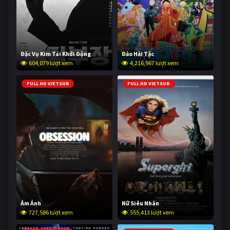
Đặc Vụ Kim Tái Khởi Động
Đảo Hải Tặc
604,079 lượt xem
4,216,967 lượt xem
FULL HD VIETSUB
FULL HD VIETSUB
Ám Ảnh
Nữ Siêu Nhân
727,586 lượt xem
555,413 lượt xem