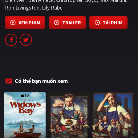
PHIM MỚI
Ron Livingston
Lily Rabe
PHIM BỘ
XEM PHIM
TRAILER
TẢI PHIM
PHIM LẺ
PHIM CHIẾU RẠP
TUYỂN TẬP PHIM
BLOG
Có thể bạn muốn xem