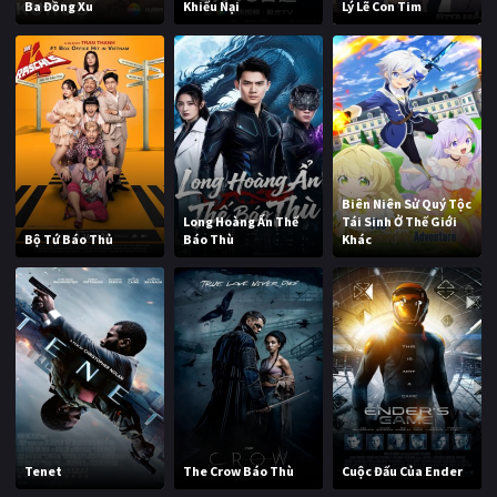
Ba Đồng Xu
Khiếu Nại
Lý Lẽ Con Tim
Biên Niên Sử Quý Tộc
Long Hoàng Ẩn Thế
Tái Sinh Ở Thế Giới
Bộ Tứ Báo Thủ
Báo Thù
Khác
Tenet
The Crow Báo Thù
Cuộc Đấu Của Ender