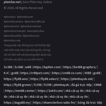
phimfun.net
| Xem Phim Hay Online
© 2026. All Rights Reserved
#phimfun #phimfunnet
#phimfunonline #phimfunofficial
#phimfunhd #phimfunvietsub
#phimfunmienphi #xemphimfun
#phimfun2026 #phimfunmoi
#phimfun.net
Trang web này không lưu trữ bất kỳ tệp
nào trên máy chủ của chúng tôi, chúng
tôi chỉ liên kết với phương tiện được lưu
trữ trên các dịch vụ của bên thứ 3.
Sv388
|
Sv368
|
xx88
|
https://luphim.com/
|
https://bet88.graphics/
|
KJC
|
go88
|
https://rr88pet.com/
|
https://cm88.cn.com/
|
XX88
|
go88
|
https://fly88.uno/
|
https://fly88.select/
|
https://phimhayok.onl/
|
https://fly88.green/
|
FLY88
|
FLY88
|
phimhayok
|
đá gà trực tiếp
|
CM88
|
https://mm88.center/
|
https://2ok9.com/
|
nhà cái uy tín
|
nhà cái uy
tín
|
nhà cái uy tín
|
nhà cái uy tín
|
nhà cái uy tín
|
nhà cái uy tín
|
https://daga88.my/
|
https://xhamsterlive.radio.fm/
|
bóng đá trực tiếp