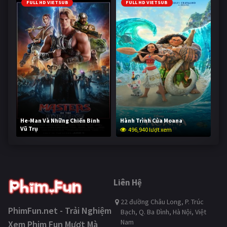
FULL HD VIETSUB
FULL HD VIETSUB
He-Man Và Những Chiến Binh
Hành Trình Của Moana
Vũ Trụ
496,940 lượt xem
246,097 lượt xem
Liên Hệ
22 đường Châu Long, P. Trúc
PhimFun.net - Trải Nghiệm
Bạch, Q. Ba Đình, Hà Nội, Việt
Nam
Xem Phim Fun Mượt Mà