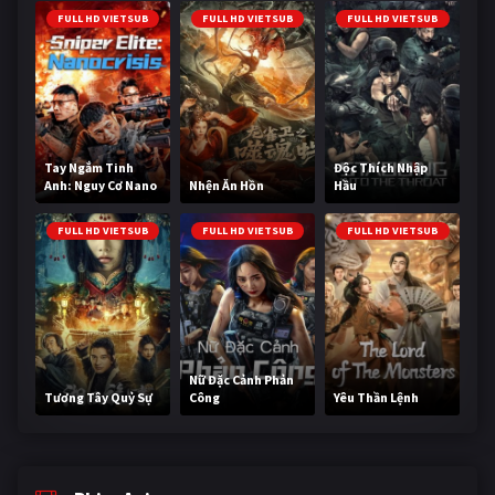
FULL HD VIETSUB
FULL HD VIETSUB
FULL HD VIETSUB
Tay Ngắm Tinh
Độc Thích Nhập
Anh: Nguy Cơ Nano
Nhện Ăn Hồn
Hầu
FULL HD VIETSUB
FULL HD VIETSUB
FULL HD VIETSUB
Nữ Đặc Cảnh Phản
Tương Tây Quỷ Sự
Công
Yêu Thần Lệnh