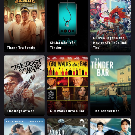
Gurren Lagann the
Kẻ Lừa Đảo Trên
Movie: Kết Thúc Tuổi
Thanh Tra Zende
Tinder
Thơ
The Dogs of War
Girl Walks Into a Bar
The Tender Bar