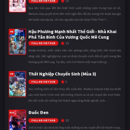
10
FULL HD VIETSUB
Sau khi trải qua 100 lần thất tình suốt những năm trung học cơ sở,
Rentaro Aijo quyết định đến một ngôi đền để cầu mong tìm được bạn gái
khi bước vào cấp ba. Lời cầu nguyện của cậu được Thần Tình Y ...
Hậu Phương Mạnh Nhất Thế Giới - Nhà Khai
#8
Phá Tân Binh Của Vương Quốc Mê Cung
10
FULL HD VIETSUB
Atobe Arihito, một nhân viên văn phòng luôn cống hiến hết mình cho
công việc, bất ngờ gặp tai nạn và được chuyển sinh đến dị giới mang tên
Vương quốc Mê Cung. Tại đây, anh trở thành một mạo hiểm gi ...
Thất Nghiệp Chuyển Sinh (Mùa 3)
#9
5
FULL HD VIETSUB
Sau những biến cố làm thay đổi cuộc đời, Rudeus Greyrat tiếp tục bước
vào một hành trình mới để trưởng thành cả về sức mạnh lẫn tinh thần.
Khi đối mặt với những thử thách ngày càng khắc nghiệt, anh ...
Đuốc Đen
#10
10
FULL HD VIETSUB
Jirô là một cậu bé được ông nuôi dưỡng và rèn luyện để trở thành ninja,