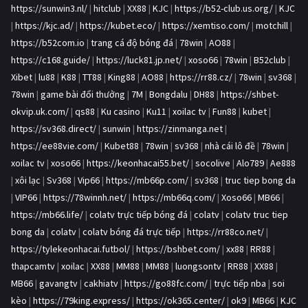
https://sunwin3.nl/
|
hitclub
|
XX88
|
KJC
|
https://b52-club.us.org/
|
KJC
|
https://kjc.ad/
|
https://kubet.eco/
|
https://xemtiso.com/
|
motchill
|
https://b52com.io
|
trang cá độ bóng đá
|
78win
|
AO88
|
https://c168.guide/
|
https://luck81.jp.net/
|
xoso66
|
78win
|
B52club
|
Xibet
|
lu88
|
K88
|
TT88
|
King88
|
AO88
|
https://rr88.cz/
|
78win
|
sv368
|
78win
|
game bài đổi thưởng
|
7M
|
Bongdalu
|
DH88
|
https://shbet-
okvip.uk.com/
|
qs88
|
Ku casino
|
Ku11
|
xoilac tv
|
Fun88
|
kubet
|
https://sv368.direct/
|
sunwin
|
https://zinmanga.net
|
https://ee88vie.com/
|
Kubet88
|
78win
|
sv368
|
nhà cái lô đề
|
78win
|
xoilac tv
|
xoso66
|
https://keonhacai55.bet/
|
socolive
|
Alo789
|
Ae888
|
xôi lạc
|
Sv368
|
Vip66
|
https://mb66p.com/
|
sv368
|
truc tiep bong da
|
VIP66
|
https://78winnh.net/
|
https://mb66q.com/
|
Xoso66
|
MB66
|
https://mb66.life/
|
colatv trực tiếp bóng đá
|
colatv
|
colatv truc tiep
bong da
|
colatv
|
colatv bóng đá trực tiếp
|
https://rr88co.net/
|
https://tylekeonhacai.futbol/
|
https://bshbet.com/
|
xx88
|
RR88
|
thapcamtv
|
xoilac
|
XX88
|
MM88
|
MM88
|
luongsontv
|
RR88
|
XX88
|
MB66
|
gavangtv
|
cakhiatv
|
https://go88fc.com/
|
trực tiếp nba
|
soi
kèo
|
https://79king.express/
|
https://ok365.center/
|
ok9
|
MB66
|
KJC