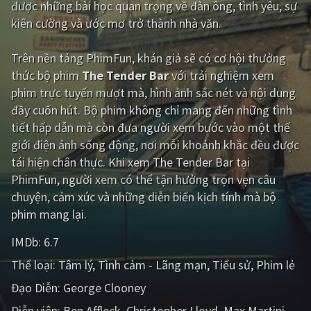
được những bài học quan trọng về đàn ông, tình yêu, sự
kiên cường và ước mơ trở thành nhà văn.
Giật gân
Gia đình
Bí ẩn
Lịch sử
Trên nền tảng
PhimFun
, khán giả sẽ có cơ hội thưởng
thức bộ phim
The Tender Bar
với trải nghiệm xem
Viễn Tây
Tiểu sử
phim trực tuyến mượt mà, hình ảnh sắc nét và nội dung
GameShow
DramaTV
đầy cuốn hút. Bộ phim không chỉ mang đến những tình
tiết hấp dẫn mà còn đưa người xem bước vào một thế
QUỐC GIA
giới điện ảnh sống động, nơi mỗi khoảnh khắc đều được
tái hiện chân thực. Khi xem The Tender Bar tại
Âu - Mỹ
Trung Quốc - Hồng Kông
PhimFun, người xem có thể tận hưởng trọn vẹn câu
chuyện, cảm xúc và những diễn biến kịch tính mà bộ
Hàn Quốc
Nhật Bản
phim mang lại.
Ấn Độ
Việt Nam
IMDb:
6.7
Tổng hợp
Thể loại:
Tâm lý
Tình cảm - Lãng mạn
Tiểu sử
Phim lẻ
Đạo Diễn:
George Clooney
CẬP NHẬT
Diễn viên:
Ben Affleck
Christopher Lloyd
Max Martini