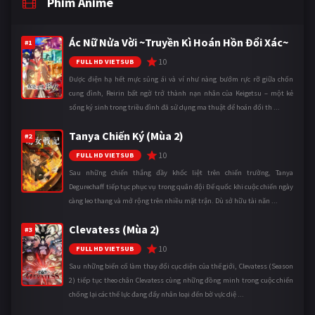
Phim Anime
Ác Nữ Nửa Vời ~Truyền Kì Hoán Hồn Đổi Xác~
#1
10
FULL HD VIETSUB
Được điện hạ hết mực sủng ái và ví như nàng bướm rực rỡ giữa chốn
cung đình, Reirin bất ngờ trở thành nạn nhân của Keigetsu – một kẻ
sống ký sinh trong triều đình đã sử dụng ma thuật để hoán đổi th ...
Tanya Chiến Ký (Mùa 2)
#2
10
FULL HD VIETSUB
Sau những chiến thắng đầy khốc liệt trên chiến trường, Tanya
Degurechaff tiếp tục phục vụ trong quân đội Đế quốc khi cuộc chiến ngày
càng leo thang và mở rộng trên nhiều mặt trận. Dù sở hữu tài năn ...
Clevatess (Mùa 2)
#3
10
FULL HD VIETSUB
Sau những biến cố làm thay đổi cục diện của thế giới, Clevatess (Season
2) tiếp tục theo chân Clevatess cùng những đồng minh trong cuộc chiến
chống lại các thế lực đang đẩy nhân loại đến bờ vực diệ ...