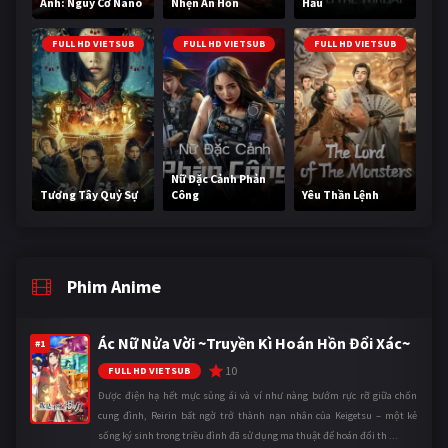
Anh: Nguy Cơ Nano
Nhện Ăn Hồn
Hầu
FULL HD VIETSUB
FULL HD VIETSUB
FULL HD VIETSUB
Nữ Đặc Cảnh Phản
Tương Tây Quỷ Sự
Công
Yêu Thần Lệnh
Phim Anime
Ác Nữ Nửa Vời ~Truyền Kì Hoán Hồn Đổi Xác~
#1
10
FULL HD VIETSUB
Được điện hạ hết mực sủng ái và ví như nàng bướm rực rỡ giữa chốn
cung đình, Reirin bất ngờ trở thành nạn nhân của Keigetsu – một kẻ
sống ký sinh trong triều đình đã sử dụng ma thuật để hoán đổi th ...