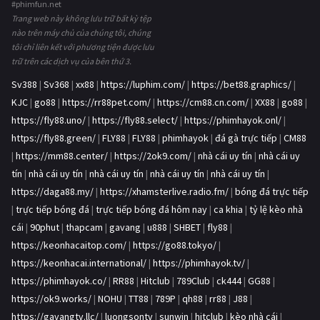
#phimfun.net
Trang web này không lưu trữ bất kỳ tệp
nào trên máy chủ của chúng tôi, chúng
tôi chỉ liên kết với phương tiện được lưu
trữ trên các dịch vụ của bên thứ 3.
Sv388
|
Sv368
|
xx88
|
https://luphim.com/
|
https://bet88.graphics/
|
KJC
|
go88
|
https://rr88pet.com/
|
https://cm88.cn.com/
|
XX88
|
go88
|
https://fly88.uno/
|
https://fly88.select/
|
https://phimhayok.onl/
|
https://fly88.green/
|
FLY88
|
FLY88
|
phimhayok
|
đá gà trực tiếp
|
CM88
|
https://mm88.center/
|
https://2ok9.com/
|
nhà cái uy tín
|
nhà cái uy
tín
|
nhà cái uy tín
|
nhà cái uy tín
|
nhà cái uy tín
|
nhà cái uy tín
|
https://daga88.my/
|
https://xhamsterlive.radio.fm/
|
bóng đá trực tiếp
|
trực tiếp bóng đá
|
trực tiếp bóng đá hôm nay
|
ca khia
|
tỷ lệ kèo nhà
cái
|
90phut
|
thapcam
|
gavang
|
u888
|
SHBET
|
fly88
|
https://keonhacaitop.com/
|
https://go88.tokyo/
|
https://keonhacai.international/
|
https://phimhayok.tv/
|
https://phimhayok.co/
|
RR88
|
Hitclub
|
789Club
|
ck444
|
GG88
|
https://ok9.works/
|
NOHU
|
TT88
|
789P
|
qh88
|
rr88
|
J88
|
https://gavangtv.llc/
|
luongsontv
|
sunwin
|
hitclub
|
kèo nhà cái
|