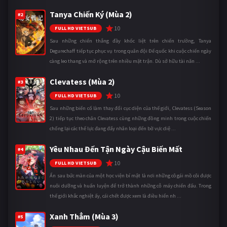
Tanya Chiến Ký (Mùa 2)
#2
10
FULL HD VIETSUB
Sau những chiến thắng đầy khốc liệt trên chiến trường, Tanya
Degurechaff tiếp tục phục vụ trong quân đội Đế quốc khi cuộc chiến ngày
càng leo thang và mở rộng trên nhiều mặt trận. Dù sở hữu tài năn ...
Clevatess (Mùa 2)
#3
10
FULL HD VIETSUB
Sau những biến cố làm thay đổi cục diện của thế giới, Clevatess (Season
2) tiếp tục theo chân Clevatess cùng những đồng minh trong cuộc chiến
chống lại các thế lực đang đẩy nhân loại đến bờ vực diệ ...
Yêu Nhau Đến Tận Ngày Cậu Biến Mất
#4
10
FULL HD VIETSUB
Ẩn sau bức màn của một học viện bí mật là nơi những cô gái mồ côi được
nuôi dưỡng và huấn luyện để trở thành những cỗ máy chiến đấu. Trong
thế giới khắc nghiệt ấy, cái chết được xem là điều hiển nh ...
Xanh Thẳm (Mùa 3)
#5