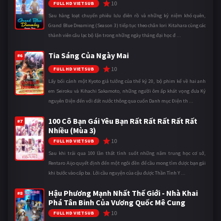
10
FULL HD VIETSUB
Sau hàng loạt chuyến phiêu lưu điên rồ và những kỷ niệm khó quên,
Grand Blue Dreaming (Season 3) tiếp tục theo chân Iori Kitahara cùng các
thành viên câu lạc bộ lặn trong những ngày tháng đại học đ ...
Tia Sáng Của Ngày Mai
#6
10
FULL HD VIETSUB
Lấy bối cảnh một Kyoto giả tưởng của thế kỷ 20, bộ phim kể về hai anh
em Seiroku và Kihachi Sakamoto, những người ôm ấp khát vọng đưa Kỷ
nguyên Điện đến với đất nước thông qua cuốn Danh mục Điện th ...
100 Cô Bạn Gái Yêu Bạn Rất Rất Rất Rất Rất
#7
Nhiều (Mùa 3)
10
FULL HD VIETSUB
Sau khi trải qua 100 lần thất tình suốt những năm trung học cơ sở,
Rentaro Aijo quyết định đến một ngôi đền để cầu mong tìm được bạn gái
khi bước vào cấp ba. Lời cầu nguyện của cậu được Thần Tình Y ...
Hậu Phương Mạnh Nhất Thế Giới - Nhà Khai
#8
Phá Tân Binh Của Vương Quốc Mê Cung
10
FULL HD VIETSUB