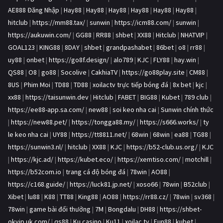
AE888 Đăng Nhập
|
Hay88
|
Hay88
|
Hay88
|
Hay88
|
Hay88
|
Hay88
|
hitclub
|
https://mm88.tax/
|
sunwin
|
https://icm88.com/
|
sunwin
|
https://aukuwin.com/
|
GG88
|
RR88
|
shbet
|
XX88
|
Hitclub
|
NHATVIP
|
GOAL123
|
KING88
|
8DAY
|
shbet
|
grandpashabet
|
86bet
|
o8
|
rr88
|
uy88
|
onbet
|
https://go8f.design/
|
alo789
|
KJC
|
FLY88
|
hay.win
|
QS88
|
O8
|
go88
|
Socolive
|
CakhiaTV
|
https://go88play.site
|
CM88
|
8US
|
Phim Moi
|
TD88
|
TD88
|
xoilactv trực tiếp bóng đá
|
8x bet
|
kjc
|
xx88
|
https://taisunwin.dev
|
Hitclub
|
FABET
|
BIG88
|
Kubet
|
789 club
|
https://ee88-app.sa.com/
|
new88
|
soi keo nha cai
|
Sunwin chính thức
|
https://new88.pet/
|
https://tongga88.my/
|
https://s666.works/
|
ty
le keo nha cai
|
UY88
|
https://tt8811.net/
|
68win
|
68win
|
ea88
|
TG88
|
https://sunwin3.nl/
|
hitclub
|
XX88
|
KJC
|
https://b52-club.us.org/
|
KJC
|
https://kjc.ad/
|
https://kubet.eco/
|
https://xemtiso.com/
|
motchill
|
https://b52com.io
|
trang cá độ bóng đá
|
78win
|
AO88
|
https://c168.guide/
|
https://luck81.jp.net/
|
xoso66
|
78win
|
B52club
|
Xibet
|
lu88
|
K88
|
TT88
|
King88
|
AO88
|
https://rr88.cz/
|
78win
|
sv368
|
78win
|
game bài đổi thưởng
|
7M
|
Bongdalu
|
DH88
|
https://shbet-
okvip.uk.com/
|
qs88
|
Ku casino
|
Ku11
|
xoilac tv
|
Fun88
|
kubet
|