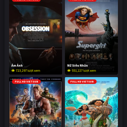
Ám Ảnh
Nữ Siêu Nhân
723,297 lượt xem
551,227 lượt xem
FULL HD VIETSUB
FULL HD VIETSUB