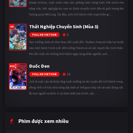
Atobe Arihito, một nhân viên văn phòng luôn cống hiến hết mình cho
công việc, bất ngờ gặp tai nạn và được chuyển sinh đến dị giới mang tên
Vương quốc Mê Cung. Tại đây, anh trở thành một mạo hiểm gi ...
Thất Nghiệp Chuyển Sinh (Mùa 3)
#9
5
FULL HD VIETSUB
Sau những biến cố làm thay đổi cuộc đời, Rudeus Greyrat tiếp tục bước
vào một hành trình mới để trưởng thành cả về sức mạnh lẫn tinh thần.
Khi đối mặt với những thử thách ngày càng khắc nghiệt, anh ...
Đuốc Đen
#10
10
FULL HD VIETSUB
Jirô là một cậu bé được ông nuôi dưỡng và rèn luyện để trở thành ninja,
đồng thời sở hữu khả năng đặc biệt có thể giao tiếp với các loài động vật.
Bị mọi người xa lánh vì sự khác biệt của mình, cậu ...
Phim được xem nhiều