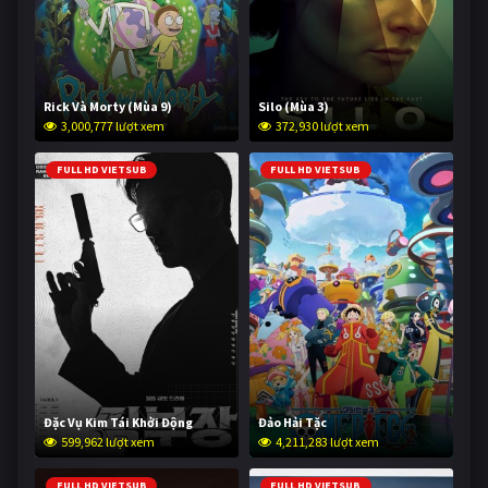
Rick Và Morty (Mùa 9)
Silo (Mùa 3)
3,000,777 lượt xem
372,930 lượt xem
FULL HD VIETSUB
FULL HD VIETSUB
Đặc Vụ Kim Tái Khởi Động
Đảo Hải Tặc
599,962 lượt xem
4,211,283 lượt xem
FULL HD VIETSUB
FULL HD VIETSUB