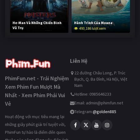
He-Man Và Những Chiến Binh
Hành Trình Của Moana
Vũ Trụ
493,186 lượt xem
242,114 lượt xem
Liên Hệ
22 đường Châu Long, P. Trúc
PhimFun.net - Trải Nghiệm
Bạch, Q. Ba Đình, Hà Nội, Việt
Nam
Xem Phim Fun Mượt Mà
Hotline: 0985646233
Nhất - Xem Phim Phải Vui
Vẻ
Email:
admin@phimfun.net
Telegram:
@golden885
Hoạt động với mục tiêu mang lại
những giây phút giải trí tuyệt vời,
PhimFun tự hào là điểm đến quen