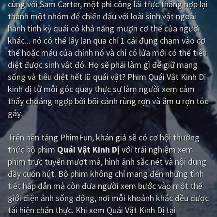
cùng với Sam Carter, một phi công lái trực thăng hợp lại
thành một nhóm để chiến đấu với loài sinh vật ngoài
Giật gân
Gia đình
hành tinh kỳ quái có khả năng mượn cơ thể của người
Bí ẩn
Lịch sử
khác... nó có thể lây lan qua chỉ 1 cái đụng chạm vào cơ
thể hoặc máu của chính nó và chỉ có lửa mới có thể tiêu
Viễn Tây
Tiểu sử
diệt được sinh vật đó. Họ sẽ phải làm gì để giữ mạng
GameShow
DramaTV
sống và tiêu diệt hết lũ quái vật? Phim Quái Vật Kinh Dị
kinh dị từ mỗi góc quay thực sự làm người xem cảm
QUỐC GIA
thấy choáng ngợp bởi bối cảnh rùng rợn và âm u rợn tóc
gáy.
Âu - Mỹ
Trung Quốc - Hồng Kông
Trên nền tảng
PhimFun
, khán giả sẽ có cơ hội thưởng
Hàn Quốc
Nhật Bản
thức bộ phim
Quái Vật Kinh Dị
với trải nghiệm xem
Ấn Độ
Việt Nam
phim trực tuyến mượt mà, hình ảnh sắc nét và nội dung
đầy cuốn hút. Bộ phim không chỉ mang đến những tình
Tổng hợp
tiết hấp dẫn mà còn đưa người xem bước vào một thế
giới điện ảnh sống động, nơi mỗi khoảnh khắc đều được
CẬP NHẬT
tái hiện chân thực. Khi xem Quái Vật Kinh Dị tại