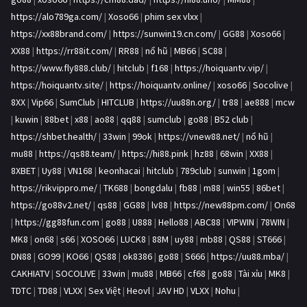
https://alo789ga.com/
|
Xoso66
|
phim sex vlxx
|
https://xx88brand.com/
|
https://sunwin19.cn.com/
|
GG88
|
Xoso66
|
XX88
|
https://rr88it.com/
|
RR88
|
nổ hũ
|
MB66
|
SC88
|
https://www.fly888.club/
|
hitclub
|
f168
|
https://hoiquantv.vip/
|
https://hoiquantv.site/
|
https://hoiquantv.online/
|
xoso66
|
Socolive
|
8XX
|
Vip66
|
SumClub
|
HITCLUB
|
https://uu88n.org/
|
tr88
|
ae888
|
mcw
|
kuwin
|
88bet
|
x88
|
ao88
|
qq88
|
sumclub
|
go88
|
B52 club
|
https://shbet.health/
|
33win
|
99ok
|
https://vnew88.net/
|
nổ hũ
|
mu88
|
https://qs88.team/
|
https://hi88.pink
|
hz88
|
68win
|
XX88
|
8XBET
|
Uy88
|
VN168
|
keonhacai
|
hitclub
|
789club
|
sunwin
|
1gom
|
https://rikvippro.me/
|
TK688
|
bongdalu
|
fb88
|
m88
|
win55
|
86bet
|
https://go88v2.net/
|
qs88
|
GG88
|
lv88
|
https://new88pm.com/
|
On68
|
https://gg88fun.com
|
go88
|
U888
|
Hello88
|
ABC88
|
VIPWIN
|
78WIN
|
MK8
|
on68
|
s66
|
XOSO66
|
LUCK8
|
88M
|
uy88
|
mb88
|
QS88
|
ST666
|
DN88
|
GO99
|
KO66
|
QS88
|
ok8386
|
go88
|
S666
|
https://uu88.mba/
|
CAKHIATV
|
SOCOLIVE
|
33win
|
mu88
|
MB66
|
cf68
|
go88
|
Tài xỉu
|
MK8
|
TDTC
|
TD88
|
VLXX
|
Sex Việt
|
Heovl
|
JAV HD
|
VLXX
|
Nohu
|