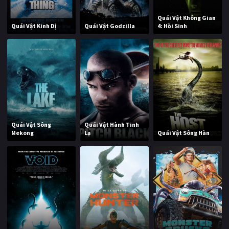
Quái Vật Không Gian
Quái Vật Kinh Dị
Quái Vật Godzilla
4: Hồi Sinh
Quái Vật Sông
Quái Vật Hành Tinh
Mekong
Lạ
Quái Vật Sông Hàn