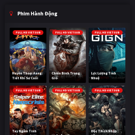
Phim Hành Động
FULL HD VIETSUB
FULL HD VIETSUB
FULL HD VIETSUB
Huyền Thoại Aang:
Chiến Binh Trong
Lực Lượng Tinh
Tiết Khí Sư Cuối
Gió
Nhuệ
Cùng
FULL HD VIETSUB
FULL HD VIETSUB
FULL HD VIETSUB
Tay Ngắm Tinh
Độc Thích Nhập