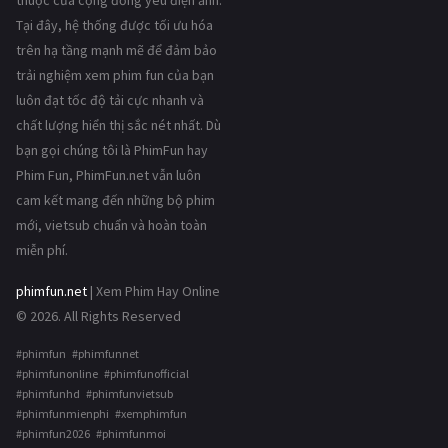
thuộc của cộng đồng yêu điện ảnh.
Tại đây, hệ thống được tối ưu hóa
trên hạ tầng mạnh mẽ để đảm bảo
trải nghiệm xem phim fun của bạn
luôn đạt tốc độ tải cực nhanh và
chất lượng hiển thị sắc nét nhất. Dù
bạn gọi chúng tôi là PhimFun hay
Phim Fun, PhimFun.net vẫn luôn
cam kết mang đến những bộ phim
mới, vietsub chuẩn và hoàn toàn
miễn phí.
phimfun.net
| Xem Phim Hay Online
© 2026. All Rights Reserved
#phimfun #phimfunnet
#phimfunonline #phimfunofficial
#phimfunhd #phimfunvietsub
#phimfunmienphi #xemphimfun
#phimfun2026 #phimfunmoi