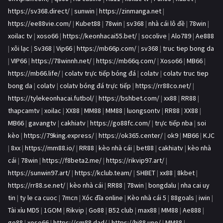
https://sv368.direct/
|
sunwin
|
https://zinmanga.net
|
https://ee88vie.com/
|
Kubet88
|
78win
|
sv368
|
nhà cái lô đề
|
78win
|
xoilac tv
|
xoso66
|
https://keonhacai55.bet/
|
socolive
|
Alo789
|
Ae888
|
xôi lạc
|
Sv368
|
Vip66
|
https://mb66p.com/
|
sv368
|
truc tiep bong da
|
VIP66
|
https://78winnh.net/
|
https://mb66q.com/
|
Xoso66
|
MB66
|
https://mb66.life/
|
colatv trực tiếp bóng đá
|
colatv
|
colatv truc tiep
bong da
|
colatv
|
colatv bóng đá trực tiếp
|
https://rr88co.net/
|
https://tylekeonhacai.futbol/
|
https://bshbet.com/
|
xx88
|
RR88
|
thapcamtv
|
xoilac
|
XX88
|
MM88
|
MM88
|
luongsontv
|
RR88
|
XX88
|
MB66
|
gavangtv
|
cakhiatv
|
https://go88fc.com/
|
trực tiếp nba
|
soi
kèo
|
https://79king.express/
|
https://ok365.center/
|
ok9
|
MB66
|
KJC
|
8xx
|
https://mm88.io/
|
RR88
|
kèo nhà cái
|
bet88
|
cakhiatv
|
kèo nhà
cái
|
78win
|
https://f8beta2.me/
|
https://rikvip97.art/
|
https://sunwin97.art/
|
https://kclub.team/
|
SHBET
|
xx88
|
8kbet
|
https://rr88.se.net/
|
kèo nhà cái
|
RR88
|
78win
|
bongdalu
|
nha cai uy
tin
|
ty le ca cuoc
|
7mcn
|
Xóc đĩa online
|
Kèo nhà cái 5
|
88goals
|
iwin
|
Tài xỉu MD5
|
1GOM
|
Rikvip
|
Go88
|
B52 club
|
max88
|
MM88
|
Ae888
|
go88
|
xoso66
|
https://cm88.dad/
|
https://hi88.uno/
|
MM88
|