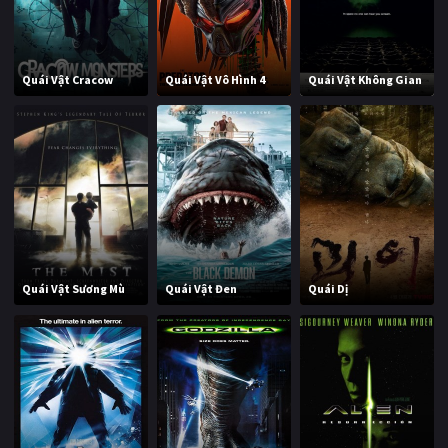
Quái Vật Cracow
Quái Vật Vô Hình 4
Quái Vật Không Gian
Quái Vật Sương Mù
Quái Vật Đen
Quái Dị