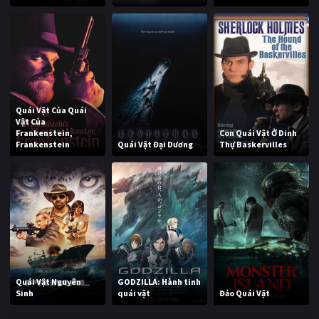
Quái Vật Của Quái
Vật Của
Frankenstein,
Con Quái Vật Ở Dinh
Frankenstein
Quái Vật Đại Dương
Thự Baskervilles
Quái Vật Nguyên
GODZILLA: Hành tinh
Sinh
quái vật
Đảo Quái Vật