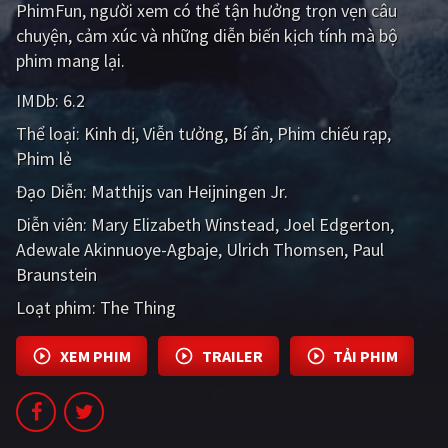
PhimFun, người xem có thể tận hưởng trọn vẹn câu
PHIM MỚI
chuyện, cảm xúc và những diễn biến kịch tính mà bộ
PHIM BỘ
phim mang lại.
PHIM LẺ
IMDb:
6.2
Thể loại:
Kinh dị
Viễn tưởng
Bí ẩn
Phim chiếu rạp
PHIM CHIẾU RẠP
Phim lẻ
TUYỂN TẬP PHIM
Đạo Diễn:
Matthijs van Heijningen Jr.
BLOG
Diễn viên:
Mary Elizabeth Winstead
Joel Edgerton
Adewale Akinnuoye-Agbaje
Ulrich Thomsen
Paul
Braunstein
Loạt phim:
The Thing
XEM PHIM
TRAILER
TẢI PHIM