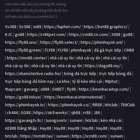
nào trên máy chủ của chúng tôi, chúng
tôi chỉ liên kết với phương tiện được lưu
trữ trên các dịch vụ của bên thứ 3.
Sv388
|
Sv368
|
xx88
|
https://luphim.com/
|
https://bet88.graphics/
|
KJC
|
go88
|
https://rr88pet.com/
|
https://cm88.cn.com/
|
XX88
|
go88
|
https://fly88.uno/
|
https://fly88.select/
|
https://phimhayok.onl/
|
https://fly88.green/
|
FLY88
|
FLY88
|
phimhayok
|
đá gà trực tiếp
|
CM88
|
https://mm88.center/
|
nhà cái uy tín
|
nhà cái uy tín
|
nhà cái uy tín
|
nhà cái uy tín
|
nhà cái uy tín
|
nhà cái uy tín
|
https://daga88.my/
|
https://xhamsterlive.radio.fm/
|
bóng đá trực tiếp
|
trực tiếp bóng đá
|
trực tiếp bóng đá hôm nay
|
ca khia
|
tỷ lệ kèo nhà cái
|
90phut
|
thapcam
|
gavang
|
u888
|
SHBET
|
fly88
|
https://keonhacaitop.com/
|
https://go88.tokyo/
|
https://keonhacai.international/
|
https://phimhayok.tv/
|
https://phimhayok.co/
|
RR88
|
Hitclub
|
789Club
|
ck444
|
GG88
|
https://ok9.works/
|
qh88
|
rr88
|
J88
|
https://gavangtv.llc/
|
luongsontv
|
sunwin
|
hitclub
|
kèo nhà cái
|
AE888 Đăng Nhập
|
Hay88
|
Hay88
|
Hay88
|
Hay88
|
Hay88
|
Hay88
|
hitclub
|
https://mm88.tax/
|
sunwin
|
https://icm88.com/
|
sunwin
|