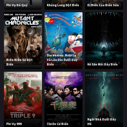
Phi Vụ Đá Quý
Khủng Long Đột Biến
Dị Biến Của Biển Sâu
Doraemon: Nobita
Biên Niên Sử Đột
Và Lâu Đài Dưới Đáy
Biến
Biển
Kẻ Săn Mồi Đáy Biển
Ngôi Nhà Dưới Đáy
Phi Vụ 999
Thiên Cơ Biến
Hồ