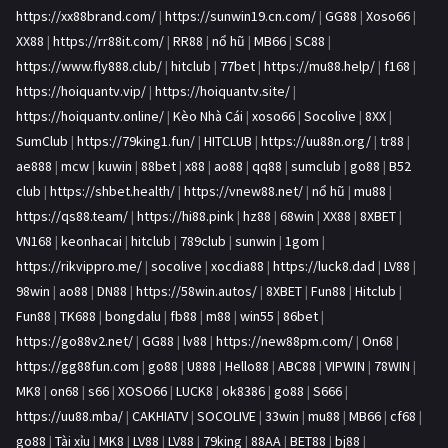
https://xx88brand.com/
|
https://sunwin19.cn.com/
|
GG88
|
Xoso66
|
XX88
|
https://rr88it.com/
|
RR88
|
nổ hũ
|
MB66
|
SC88
|
https://www.fly888.club/
|
hitclub
|
77bet
|
https://mu88.help/
|
f168
|
https://hoiquantv.vip/
|
https://hoiquantv.site/
|
https://hoiquantv.online/
|
Kèo Nhà Cái
|
xoso66
|
Socolive
|
8XX
|
SumClub
|
https://79king1.fun/
|
HITCLUB
|
https://uu88n.org/
|
tr88
|
ae888
|
mcw
|
kuwin
|
88bet
|
x88
|
ao88
|
qq88
|
sumclub
|
go88
|
B52
club
|
https://shbet.health/
|
https://vnew88.net/
|
nổ hũ
|
mu88
|
https://qs88.team/
|
https://hi88.pink
|
hz88
|
68win
|
XX88
|
8XBET
|
VN168
|
keonhacai
|
hitclub
|
789club
|
sunwin
|
1gom
|
https://rikvippro.me/
|
socolive
|
xocdia88
|
https://luck8.dad
|
LV88
|
98win
|
ao88
|
DN88
|
https://58win.autos/
|
8XBET
|
Fun88
|
Hitclub
|
Fun88
|
TK688
|
bongdalu
|
fb88
|
m88
|
win55
|
86bet
|
https://go88v2.net/
|
GG88
|
lv88
|
https://new88pm.com/
|
On68
|
https://gg88fun.com
|
go88
|
U888
|
Hello88
|
ABC88
|
VIPWIN
|
78WIN
|
MK8
|
on68
|
s66
|
XOSO66
|
LUCK8
|
ok8386
|
go88
|
S666
|
https://uu88.mba/
|
CAKHIATV
|
SOCOLIVE
|
33win
|
mu88
|
MB66
|
cf68
|
go88
|
Tài xỉu
|
MK8
|
LV88
|
LV88
|
79king
|
88AA
|
BET88
|
bj88
|