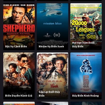
Hai Vạn Dặm Dưới
Đặc Vụ Cảnh Biên
Nhiệm Vụ Biển Xanh
Đáy Biển
Gặp Lại Dưới Đáy
Biên Duyên Hành Giả
Biển
Đáy Biển Kinh Hoàng