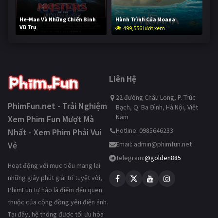
He-Man Và Những Chiến Binh
Hành Trình Của Moana
Vũ Trụ
499,556 lượt xem
248,988 lượt xem
Liên Hệ
22 đường Châu Long, P. Trúc
PhimFun.net - Trải Nghiệm
Bạch, Q. Ba Đình, Hà Nội, Việt
Nam
Xem Phim Fun Mượt Mà
Hotline: 0985646233
Nhất - Xem Phim Phải Vui
Vẻ
Email:
admin@phimfun.net
Telegram:
@golden885
Hoạt động với mục tiêu mang lại
những giây phút giải trí tuyệt vời,
PhimFun tự hào là điểm đến quen
thuộc của cộng đồng yêu điện ảnh.
Tại đây, hệ thống được tối ưu hóa