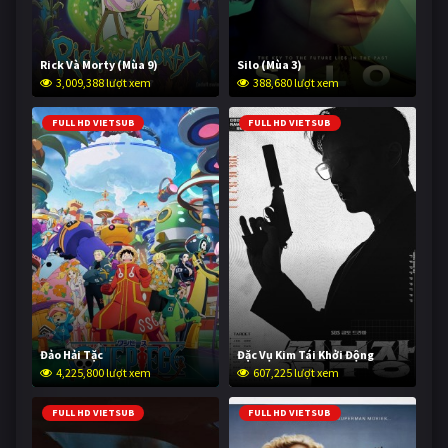
Rick Và Morty (Mùa 9)
Silo (Mùa 3)
3,009,388 lượt xem
388,680 lượt xem
FULL HD VIETSUB
FULL HD VIETSUB
Đảo Hải Tặc
Đặc Vụ Kim Tái Khởi Động
4,225,800 lượt xem
607,225 lượt xem
FULL HD VIETSUB
FULL HD VIETSUB