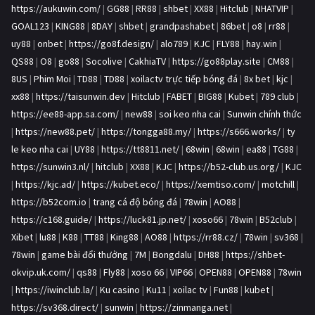
https://aukuwin.com/
|
GG88
|
RR88
|
shbet
|
XX88
|
Hitclub
|
NHATVIP
|
GOAL123
|
KING88
|
8DAY
|
shbet
|
grandpashabet
|
86bet
|
o8
|
rr88
|
uy88
|
onbet
|
https://go8f.design/
|
alo789
|
KJC
|
FLY88
|
hay.win
|
QS88
|
O8
|
go88
|
Socolive
|
CakhiaTV
|
https://go88play.site
|
CM88
|
8US
|
Phim Moi
|
TD88
|
TD88
|
xoilactv trực tiếp bóng đá
|
8x bet
|
kjc
|
xx88
|
https://taisunwin.dev
|
Hitclub
|
FABET
|
BIG88
|
Kubet
|
789 club
|
https://ee88-app.sa.com/
|
new88
|
soi keo nha cai
|
Sunwin chính thức
|
https://new88.pet/
|
https://tongga88.my/
|
https://s666.works/
|
ty
le keo nha cai
|
UY88
|
https://tt8811.net/
|
68win
|
68win
|
ea88
|
TG88
|
https://sunwin3.nl/
|
hitclub
|
XX88
|
KJC
|
https://b52-club.us.org/
|
KJC
|
https://kjc.ad/
|
https://kubet.eco/
|
https://xemtiso.com/
|
motchill
|
https://b52com.io
|
trang cá độ bóng đá
|
78win
|
AO88
|
https://c168.guide/
|
https://luck81.jp.net/
|
xoso66
|
78win
|
B52club
|
Xibet
|
lu88
|
K88
|
TT88
|
King88
|
AO88
|
https://rr88.cz/
|
78win
|
sv368
|
78win
|
game bài đổi thưởng
|
7M
|
Bongdalu
|
DH88
|
https://shbet-
okvip.uk.com/
|
qs88
|
Fly88
|
xoso 66
|
VIP66
|
OPEN88
|
OPEN88
|
78win
|
https://iwinclub.la/
|
Ku casino
|
Ku11
|
xoilac tv
|
Fun88
|
kubet
|
https://sv368.direct/
|
sunwin
|
https://zinmanga.net
|