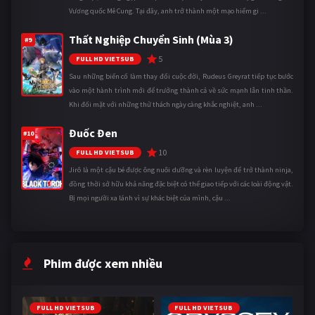
Vương quốc Mê Cung. Tại đây, anh trở thành một mạo hiểm gi ...
Thất Nghiệp Chuyển Sinh (Mùa 3)
#9
5
FULL HD VIETSUB
Sau những biến cố làm thay đổi cuộc đời, Rudeus Greyrat tiếp tục bước
vào một hành trình mới để trưởng thành cả về sức mạnh lẫn tinh thần.
Khi đối mặt với những thử thách ngày càng khắc nghiệt, anh ...
Đuốc Đen
#10
10
FULL HD VIETSUB
Jirô là một cậu bé được ông nuôi dưỡng và rèn luyện để trở thành ninja,
đồng thời sở hữu khả năng đặc biệt có thể giao tiếp với các loài động vật.
Bị mọi người xa lánh vì sự khác biệt của mình, cậu ...
Phim được xem nhiều
FULL HD VIETSUB
FULL HD VIETSUB