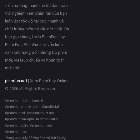
trên hạ tầng mạnh mẽ để đảm bảo
trải nghiệm xem phim fun của bạn
luôn đạt tốc độ tải cực nhanh và
chất lượng hiển thị sắc nét nhất. Dù
bạn gọi chúng tôi là PhimFun hay
Phim Fun, PhimFun.net vẫn luôn
cam kết mang đến những bộ phim
mới, vietsub chuẩn và hoàn toàn
miễn phí.
phimfun.net
| Xem Phim Hay Online
© 2026. All Rights Reserved
#phimfun #phimfunnet
#phimfunonline #phimfunofficial
#phimfunhd #phimfunvietsub
#phimfunmienphi #xemphimfun
#phimfun2026 #phimfunmoi
#phimfun.net
Trang web này không lưu trữ bất kỳ tệp