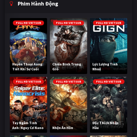
Phim Hành Động
FULL HD VIETSUB
FULL HD VIETSUB
FULL HD VIETSUB
Huyền Thoại Aang:
Chiến Binh Trong
Lực Lượng Tinh
Tiết Khí Sư Cuối
Gió
Nhuệ
Cùng
FULL HD VIETSUB
FULL HD VIETSUB
FULL HD VIETSUB
Tay Ngắm Tinh
Độc Thích Nhập
Anh: Nguy Cơ Nano
Nhện Ăn Hồn
Hầu