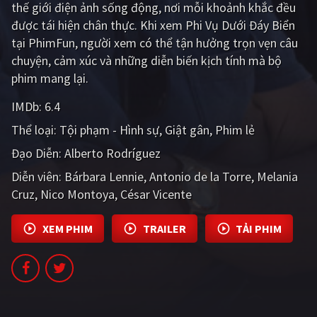
thế giới điện ảnh sống động, nơi mỗi khoảnh khắc đều
PHIM MỚI
được tái hiện chân thực. Khi xem Phi Vụ Dưới Đáy Biển
PHIM BỘ
tại PhimFun, người xem có thể tận hưởng trọn vẹn câu
chuyện, cảm xúc và những diễn biến kịch tính mà bộ
PHIM LẺ
phim mang lại.
PHIM CHIẾU RẠP
IMDb:
6.4
TUYỂN TẬP PHIM
Thể loại:
Tội phạm - Hình sự
Giật gân
Phim lẻ
Đạo Diễn:
Alberto Rodríguez
BLOG
Diễn viên:
Bárbara Lennie
Antonio de la Torre
Melania
Cruz
Nico Montoya
César Vicente
XEM PHIM
TRAILER
TẢI PHIM