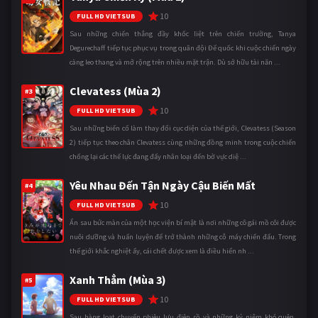
10
FULL HD VIETSUB
Sau những chiến thắng đầy khốc liệt trên chiến trường, Tanya
Degurechaff tiếp tục phục vụ trong quân đội Đế quốc khi cuộc chiến ngày
càng leo thang và mở rộng trên nhiều mặt trận. Dù sở hữu tài năn ...
Clevatess (Mùa 2)
#3
10
FULL HD VIETSUB
Sau những biến cố làm thay đổi cục diện của thế giới, Clevatess (Season
2) tiếp tục theo chân Clevatess cùng những đồng minh trong cuộc chiến
chống lại các thế lực đang đẩy nhân loại đến bờ vực diệ ...
Yêu Nhau Đến Tận Ngày Cậu Biến Mất
#4
10
FULL HD VIETSUB
Ẩn sau bức màn của một học viện bí mật là nơi những cô gái mồ côi được
nuôi dưỡng và huấn luyện để trở thành những cỗ máy chiến đấu. Trong
thế giới khắc nghiệt ấy, cái chết được xem là điều hiển nh ...
Xanh Thẳm (Mùa 3)
#5
10
FULL HD VIETSUB
Sau hàng loạt chuyến phiêu lưu điên rồ và những kỷ niệm khó quên,