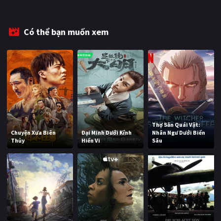
Có thể bạn muốn xem
Thợ Săn Quái Vật:
Chuyện Xưa Biên
Đại Minh Dưới Kính
Nhân Ngư Dưới Biển
Thủy
Hiển Vi
Sâu