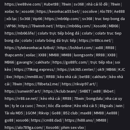
https://ee88vie.com/
|
Kubet88
|
78win
|
sv368
|
nhà cái lô đề
|
78win
|
xoilac tv
|
xoso66
|
https://keonhacai55.bet/
|
socolive
|
Alo789
|
Ae888
|
xôi lạc
|
Sv368
|
Vip66
|
https://mb66p.com/
|
sv368
|
truc tiep bong da
|
VIP66
|
https://78winnh.net/
|
https://mb66q.com/
|
Xoso66
|
MB66
|
https://mb66.life/
|
colatv trực tiếp bóng đá
|
colatv
|
colatv truc tiep
bong da
|
colatv
|
colatv bóng đá trực tiếp
|
https://rr88co.net/
|
https://tylekeonhacai.futbol/
|
https://bshbet.com/
|
xx88
|
RR88
|
thapcamtv
|
xoilac
|
XX88
|
MM88
|
MM88
|
luongsontv
|
RR88
|
XX88
|
MB66
|
gavangtv
|
cakhiatv
|
https://go88fc.com/
|
trực tiếp nba
|
soi
kèo
|
https://79king.express/
|
https://ok365.center/
|
ok9
|
MB66
|
KJC
|
8xx
|
https://mm88.io/
|
RR88
|
kèo nhà cái
|
bet88
|
cakhiatv
|
kèo nhà
cái
|
78win
|
https://f8beta2.me/
|
https://rikvip97.art/
|
https://sunwin97.art/
|
https://kclub.team/
|
SHBET
|
xx88
|
8kbet
|
https://rr88.se.net/
|
kèo nhà cái
|
RR88
|
78win
|
bongdalu
|
nha cai uy
tin
|
ty le ca cuoc
|
7mcn
|
Xóc đĩa online
|
Kèo nhà cái 5
|
88goals
|
iwin
|
Tài xỉu MD5
|
1GOM
|
Rikvip
|
Go88
|
B52 club
|
max88
|
MM88
|
Ae888
|
go88
|
xoso66
|
https://cm88.dad/
|
https://hi88.uno/
|
MM88
|
https://alo789ga.com/
|
Xoso66
|
phim sex vlxx
|