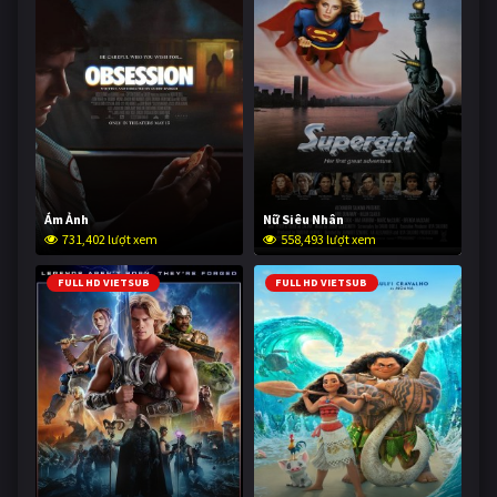
Ám Ảnh
Nữ Siêu Nhân
731,402 lượt xem
558,493 lượt xem
FULL HD VIETSUB
FULL HD VIETSUB