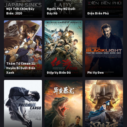
Mặt Trời Chìm Đáy
Người Phụ Nữ Dưới
Biển: 2020
Đáy Hồ
Điện Biên Phủ
Thám Tử Conan 11:
Huyền Bí Dưới Biển
Xanh
Điệp Vụ Biển Đỏ
Phi Vụ Đen