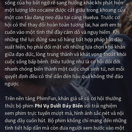
sống của họ bất ngờ rẽ sang hướng khác khi phát hiện
một lượng lớn cocaine được cất giấu trong khoang của
Giật gân
Gia đình
một con tàu đang neo đậu tại cảng Huelva. Trước cơ
Bí ẩn
Lịch sử
hội có thể thay đổi hoàn toàn tương lai, hai anh em bị
cuốn vào một tình thế đầy cám dỗ và nguy hiểm. Khi
Viễn Tây
Tiểu sử
những thế lực đứng sau số hàng bất hợp pháp bắt đầu
GameShow
DramaTV
xuất hiện, họ phải đối mặt với những lựa chọn khó khăn
giữa đạo đức, lòng trung thành và khát vọng thoát khỏi
QUỐC GIA
cuộc sống bấp bênh. Điều tưởng như là cơ hội đổi đời
nhanh chóng biến thành một cuộc chơi sinh tử, nơi mỗi
Âu - Mỹ
Trung Quốc - Hồng Kông
quyết định đều có thể dẫn đến hậu quả không thể đảo
ngược.
Hàn Quốc
Nhật Bản
Ấn Độ
Việt Nam
Trên nền tảng
PhimFun
, khán giả sẽ có cơ hội thưởng
thức bộ phim
Phi Vụ Dưới Đáy Biển
với trải nghiệm
Tổng hợp
xem phim trực tuyến mượt mà, hình ảnh sắc nét và nội
dung đầy cuốn hút. Bộ phim không chỉ mang đến những
CẬP NHẬT
tình tiết hấp dẫn mà còn đưa người xem bước vào một