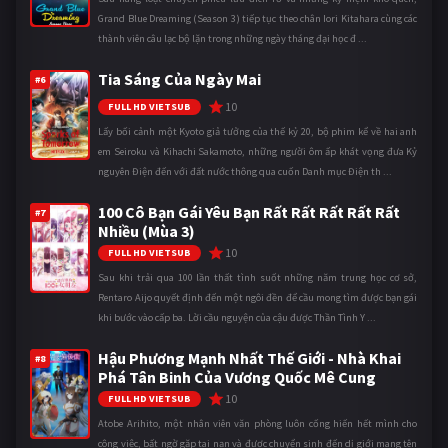
Grand Blue Dreaming (Season 3) tiếp tục theo chân Iori Kitahara cùng các
thành viên câu lạc bộ lặn trong những ngày tháng đại học đ ...
Tia Sáng Của Ngày Mai
#6
10
FULL HD VIETSUB
Lấy bối cảnh một Kyoto giả tưởng của thế kỷ 20, bộ phim kể về hai anh
em Seiroku và Kihachi Sakamoto, những người ôm ấp khát vọng đưa Kỷ
nguyên Điện đến với đất nước thông qua cuốn Danh mục Điện th ...
100 Cô Bạn Gái Yêu Bạn Rất Rất Rất Rất Rất
#7
Nhiều (Mùa 3)
10
FULL HD VIETSUB
Sau khi trải qua 100 lần thất tình suốt những năm trung học cơ sở,
Rentaro Aijo quyết định đến một ngôi đền để cầu mong tìm được bạn gái
khi bước vào cấp ba. Lời cầu nguyện của cậu được Thần Tình Y ...
Hậu Phương Mạnh Nhất Thế Giới - Nhà Khai
#8
Phá Tân Binh Của Vương Quốc Mê Cung
10
FULL HD VIETSUB
Atobe Arihito, một nhân viên văn phòng luôn cống hiến hết mình cho
công việc, bất ngờ gặp tai nạn và được chuyển sinh đến dị giới mang tên