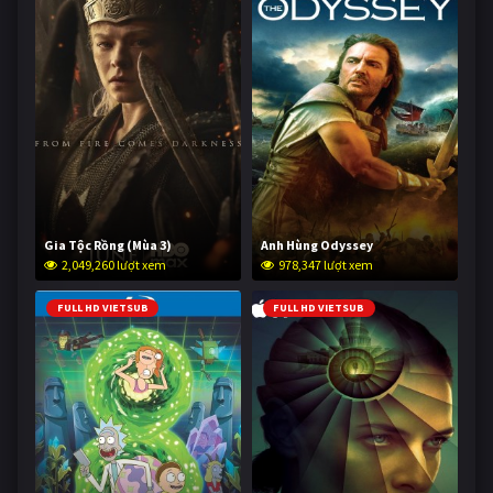
Gia Tộc Rồng (Mùa 3)
Anh Hùng Odyssey
2,049,260 lượt xem
978,347 lượt xem
FULL HD VIETSUB
FULL HD VIETSUB