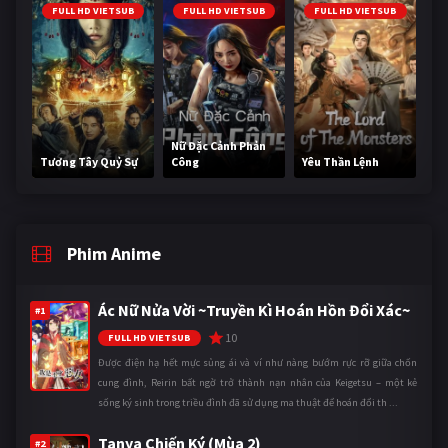
FULL HD VIETSUB
FULL HD VIETSUB
FULL HD VIETSUB
Nữ Đặc Cảnh Phản
Tương Tây Quỷ Sự
Công
Yêu Thần Lệnh
Phim Anime
Ác Nữ Nửa Vời ~Truyền Kì Hoán Hồn Đổi Xác~
#1
10
FULL HD VIETSUB
Được điện hạ hết mực sủng ái và ví như nàng bướm rực rỡ giữa chốn
cung đình, Reirin bất ngờ trở thành nạn nhân của Keigetsu – một kẻ
sống ký sinh trong triều đình đã sử dụng ma thuật để hoán đổi th ...
Tanya Chiến Ký (Mùa 2)
#2