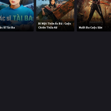
Bí Mật Thôn Ác Bá : Cuộc
ác Sĩ Tài Ba
Chiến Thừa Kế
Mười Ba Cuộc Săn