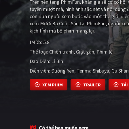
Trên nền tảng
PhimFun
, khán giả sẽ có cơ hộ
tuyến mượt mà, hình ảnh sắc nét và nội dung 
còn đưa người xem bước vào một thế giới điện
xem Mười Ba Cuộc Săn tại PhimFun, người xem
kịch tính mà bộ phim mang lại.
IMDb:
5.8
Thể loại:
Chiến tranh
Giật gân
Phim lẻ
Đạo Diễn:
Li Bin
Diễn viên:
Đường Yên
Tenma Shibuya
Gu Sha
XEM PHIM
TRAILER
TẢI
Có thể bạn muốn xem