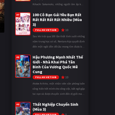
Kihachi Sakamoto, những người ôm ấp khát
vọng đưa Kỷ nguyên Điện đến với đất nước
100 Cô Bạn Gái Yêu Bạn Rất
thông qua cuốn Danh mục Điện th ...
#7
Rất Rất Rất Rất Nhiều (Mùa
3)
10
FULL HD VIETSUB
Sau khi trải qua 100 lần thất tình suốt những
năm trung học cơ sở, Rentaro Aijo quyết định
đến một ngôi đền để cầu mong tìm được bạn
gái khi bước vào cấp ba. Lời cầu nguyện của
Hậu Phương Mạnh Nhất Thế
cậu được Thần Tình Y ...
#8
Giới - Nhà Khai Phá Tân
Binh Của Vương Quốc Mê
Cung
10
FULL HD VIETSUB
Atobe Arihito, một nhân viên văn phòng luôn
cống hiến hết mình cho công việc, bất ngờ gặp
tai nạn và được chuyển sinh đến dị giới mang
tên Vương quốc Mê Cung. Tại đây, anh trở
Thất Nghiệp Chuyển Sinh
thành một mạo hiểm gi ...
#9
(Mùa 3)
5
FULL HD VIETSUB