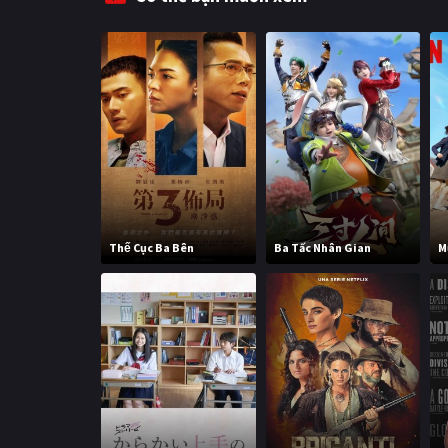
Thế Cục Ba Bên
Ba Tấc Nhân Gian
M