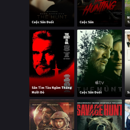
N
Cuộc Săn Đuổi
Cuộc Săn
T
Săn Tìm Tàu Ngầm Tháng
Mười Đỏ
Cuộc Săn Đuổi
S