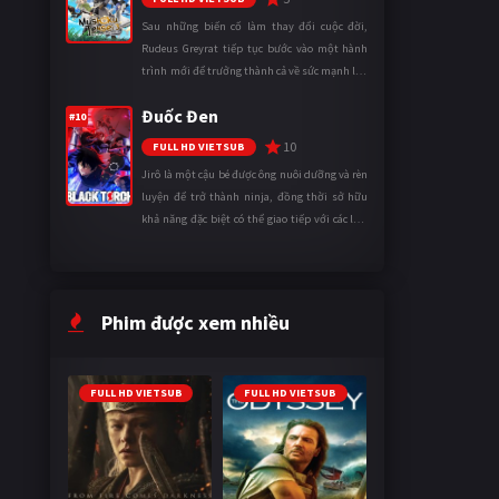
Sau những biến cố làm thay đổi cuộc đời,
Rudeus Greyrat tiếp tục bước vào một hành
trình mới để trưởng thành cả về sức mạnh lẫn
tinh thần. Khi đối mặt với những thử thách
Đuốc Đen
ngày càng khắc nghiệt, anh ...
#10
10
FULL HD VIETSUB
Jirô là một cậu bé được ông nuôi dưỡng và rèn
luyện để trở thành ninja, đồng thời sở hữu
khả năng đặc biệt có thể giao tiếp với các loài
động vật. Bị mọi người xa lánh vì sự khác biệt
của mình, cậu ...
Phim được xem nhiều
FULL HD VIETSUB
FULL HD VIETSUB