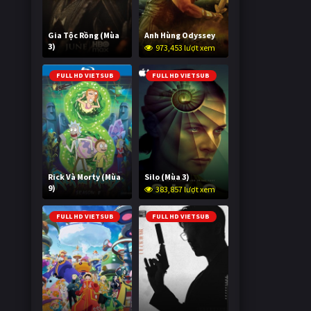
Gia Tộc Rồng (Mùa
Anh Hùng Odyssey
3)
973,453 lượt xem
2,041,153 lượt xem
FULL HD VIETSUB
FULL HD VIETSUB
Rick Và Morty (Mùa
Silo (Mùa 3)
9)
383,857 lượt xem
3,006,807 lượt xem
FULL HD VIETSUB
FULL HD VIETSUB