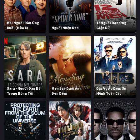
Hai Người Đàn Ông
12 Người Đàn Ông
Rưỡi (Mùa 8)
Người Nhện Đen
Giận Dữ
Sara - Người Đàn Bà
Men Say Dưới Ánh
Đặc Vụ Áo Đen: Sứ
Trong Bóng Tối
Đèn Đêm
Mệnh Toàn Cầu