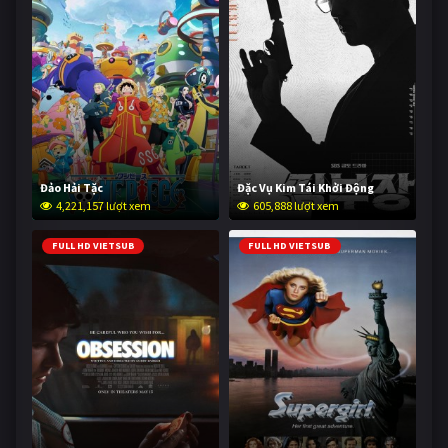
Đảo Hải Tặc
Đặc Vụ Kim Tái Khởi Động
4,221,157 lượt xem
605,888 lượt xem
FULL HD VIETSUB
FULL HD VIETSUB