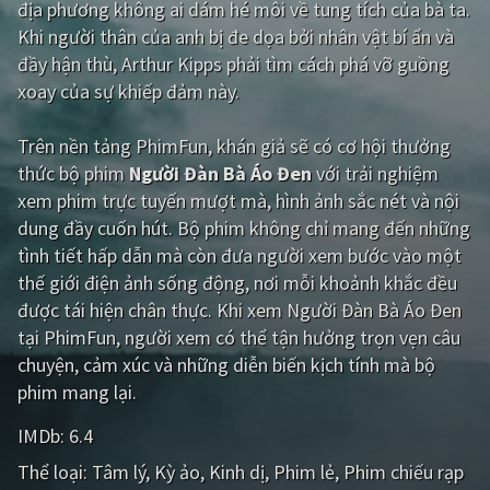
địa phương không ai dám hé môi về tung tích của bà ta.
Khi người thân của anh bị đe dọa bởi nhân vật bí ẩn và
Giật gân
Gia đình
đầy hận thù, Arthur Kipps phải tìm cách phá vỡ guồng
Bí ẩn
Lịch sử
xoay của sự khiếp đảm này.
Viễn Tây
Tiểu sử
Trên nền tảng
PhimFun
, khán giả sẽ có cơ hội thưởng
GameShow
DramaTV
thức bộ phim
Người Đàn Bà Áo Đen
với trải nghiệm
xem phim trực tuyến mượt mà, hình ảnh sắc nét và nội
QUỐC GIA
dung đầy cuốn hút. Bộ phim không chỉ mang đến những
tình tiết hấp dẫn mà còn đưa người xem bước vào một
Âu - Mỹ
Trung Quốc - Hồng Kông
thế giới điện ảnh sống động, nơi mỗi khoảnh khắc đều
được tái hiện chân thực. Khi xem Người Đàn Bà Áo Đen
Hàn Quốc
Nhật Bản
tại PhimFun, người xem có thể tận hưởng trọn vẹn câu
Ấn Độ
Việt Nam
chuyện, cảm xúc và những diễn biến kịch tính mà bộ
phim mang lại.
Tổng hợp
IMDb:
6.4
CẬP NHẬT
Thể loại:
Tâm lý
Kỳ ảo
Kinh dị
Phim lẻ
Phim chiếu rạp