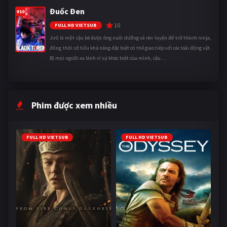
Đuốc Đen
#10
10
FULL HD VIETSUB
Jirô là một cậu bé được ông nuôi dưỡng và rèn luyện để trở thành ninja,
đồng thời sở hữu khả năng đặc biệt có thể giao tiếp với các loài động vật.
Bị mọi người xa lánh vì sự khác biệt của mình, cậu ...
Phim được xem nhiều
FULL HD VIETSUB
FULL HD VIETSUB