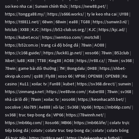
soi keo nha cai
|
Sunwin chính thức
|
https://new88.pet/
|
https://tongga88.my/
|
https://s666.works/
|
ty le keo nha cai
|
UY88
|
https://tt8811.net/
|
68win
|
68win
|
ea88
|
TG88
|
https://sunwin3.nl/
|
hitclub
|
XX88
|
KJC
|
https://b52-club.us.org/
|
KJC
|
https://kjc.ad/
|
https://kubet.eco/
|
https://xemtiso.com/
|
motchill
|
https://b52com.io
|
trang cá độ bóng đá
|
78win
|
AO88
|
https://c168.guide/
|
https://luck81.jp.net/
|
xoso66
|
78win
|
B52club
|
Xibet
|
lu88
|
K88
|
TT88
|
King88
|
AO88
|
https://rr88.cz/
|
78win
|
sv368
|
78win
|
game bài đổi thưởng
|
7M
|
Bongdalu
|
DH88
|
https://shbet-
okvip.uk.com/
|
qs88
|
Fly88
|
xoso 66
|
VIP66
|
OPEN88
|
OPEN88
|
Ku
casino
|
Ku11
|
xoilac tv
|
Fun88
|
kubet
|
https://sv368.direct/
|
sunwin
|
https://zinmanga.net
|
https://ee88vie.com/
|
Kubet88
|
78win
|
sv368
|
nhà cái lô đề
|
78win
|
xoilac tv
|
xoso66
|
https://keonhacai55.bet/
|
socolive
|
Alo789
|
Ae888
|
xôi lạc
|
Sv368
|
Vip66
|
https://mb66p.com/
|
sv368
|
truc tiep bong da
|
VIP66
|
https://78winnh.net/
|
https://mb66q.com/
|
Xoso66
|
MB66
|
https://mb66.life/
|
colatv trực
tiếp bóng đá
|
colatv
|
colatv truc tiep bong da
|
colatv
|
colatv bóng
đá trực tiếp
|
https://rr88co.net/
|
https://tylekeonhacai.futbol/
|