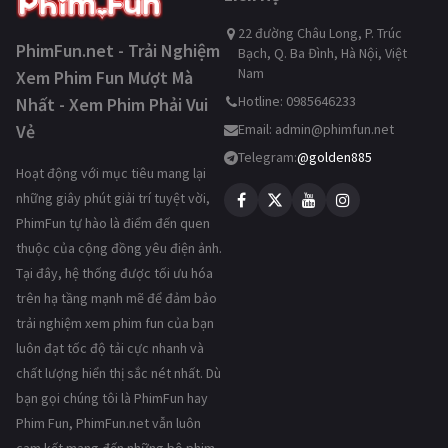
22 đường Châu Long, P. Trúc
PhimFun.net - Trải Nghiệm
Bạch, Q. Ba Đình, Hà Nội, Việt
Nam
Xem Phim Fun Mượt Mà
Hotline: 0985646233
Nhất - Xem Phim Phải Vui
Vẻ
Email:
admin@phimfun.net
Telegram:
@golden885
Hoạt động với mục tiêu mang lại
những giây phút giải trí tuyệt vời,
PhimFun tự hào là điểm đến quen
thuộc của cộng đồng yêu điện ảnh.
Tại đây, hệ thống được tối ưu hóa
trên hạ tầng mạnh mẽ để đảm bảo
trải nghiệm xem phim fun của bạn
luôn đạt tốc độ tải cực nhanh và
chất lượng hiển thị sắc nét nhất. Dù
bạn gọi chúng tôi là PhimFun hay
Phim Fun, PhimFun.net vẫn luôn