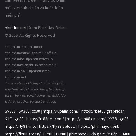
cam kết mang đến những bộ phim
mới, vietsub chuẩn và hoàn toàn
miễn phí.
phimfun.net
| Xem Phim Hay Online
© 2026. All Rights Reserved
#phimfun #phimfunnet
#phimfunonline #phimfunofficial
#phimfunhd #phimfunvietsub
#phimfunmienphi #xemphimfun
#phimfun2026 #phimfunmoi
#phimfun.net
Trang web này không lưu trữ bất kỳ tệp
nào trên máy chủ của chúng tôi, chúng
tôi chỉ liên kết với phương tiện được lưu
trữ trên các dịch vụ của bên thứ 3.
Sv388
|
Sv368
|
xx88
|
https://luphim.com/
|
https://bet88.graphics/
|
KJC
|
go88
|
https://rr88pet.com/
|
https://cm88.cn.com/
|
XX88
|
go88
|
https://fly88.uno/
|
https://fly88.select/
|
https://phimhayok.onl/
|
https://fly88.green/
|
FLY88
|
FLY88
|
phimhayok
|
đá gà trực tiếp
|
CM88