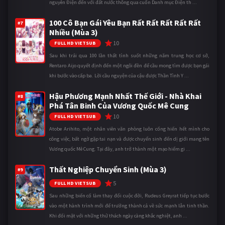
nguyên Điện đến với đất nước thông qua cuốn Danh mục Điện th ...
100 Cô Bạn Gái Yêu Bạn Rất Rất Rất Rất Rất
#7
Nhiều (Mùa 3)
10
FULL HD VIETSUB
Sau khi trải qua 100 lần thất tình suốt những năm trung học cơ sở,
Rentaro Aijo quyết định đến một ngôi đền để cầu mong tìm được bạn gái
khi bước vào cấp ba. Lời cầu nguyện của cậu được Thần Tình Y ...
Hậu Phương Mạnh Nhất Thế Giới - Nhà Khai
#8
Phá Tân Binh Của Vương Quốc Mê Cung
10
FULL HD VIETSUB
Atobe Arihito, một nhân viên văn phòng luôn cống hiến hết mình cho
công việc, bất ngờ gặp tai nạn và được chuyển sinh đến dị giới mang tên
Vương quốc Mê Cung. Tại đây, anh trở thành một mạo hiểm gi ...
Thất Nghiệp Chuyển Sinh (Mùa 3)
#9
5
FULL HD VIETSUB
Sau những biến cố làm thay đổi cuộc đời, Rudeus Greyrat tiếp tục bước
vào một hành trình mới để trưởng thành cả về sức mạnh lẫn tinh thần.
Khi đối mặt với những thử thách ngày càng khắc nghiệt, anh ...