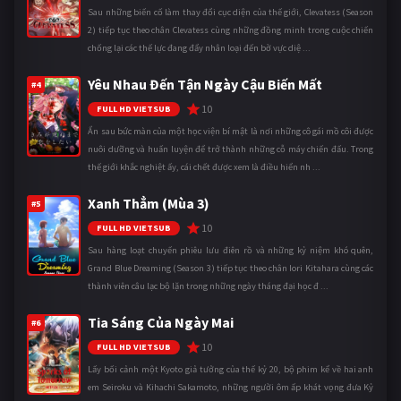
Sau những biến cố làm thay đổi cục diện của thế giới, Clevatess (Season
2) tiếp tục theo chân Clevatess cùng những đồng minh trong cuộc chiến
chống lại các thế lực đang đẩy nhân loại đến bờ vực diệ ...
Yêu Nhau Đến Tận Ngày Cậu Biến Mất
#4
10
FULL HD VIETSUB
Ẩn sau bức màn của một học viện bí mật là nơi những cô gái mồ côi được
nuôi dưỡng và huấn luyện để trở thành những cỗ máy chiến đấu. Trong
thế giới khắc nghiệt ấy, cái chết được xem là điều hiển nh ...
Xanh Thẳm (Mùa 3)
#5
10
FULL HD VIETSUB
Sau hàng loạt chuyến phiêu lưu điên rồ và những kỷ niệm khó quên,
Grand Blue Dreaming (Season 3) tiếp tục theo chân Iori Kitahara cùng các
thành viên câu lạc bộ lặn trong những ngày tháng đại học đ ...
Tia Sáng Của Ngày Mai
#6
10
FULL HD VIETSUB
Lấy bối cảnh một Kyoto giả tưởng của thế kỷ 20, bộ phim kể về hai anh
em Seiroku và Kihachi Sakamoto, những người ôm ấp khát vọng đưa Kỷ