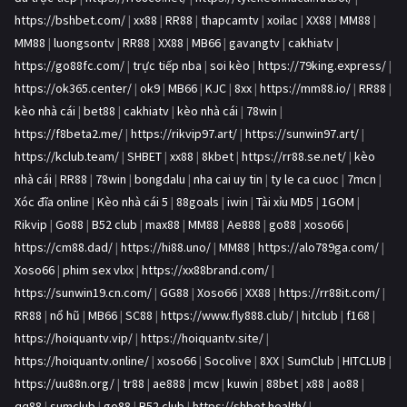
https://bshbet.com/
|
xx88
|
RR88
|
thapcamtv
|
xoilac
|
XX88
|
MM88
|
MM88
|
luongsontv
|
RR88
|
XX88
|
MB66
|
gavangtv
|
cakhiatv
|
https://go88fc.com/
|
trực tiếp nba
|
soi kèo
|
https://79king.express/
|
https://ok365.center/
|
ok9
|
MB66
|
KJC
|
8xx
|
https://mm88.io/
|
RR88
|
kèo nhà cái
|
bet88
|
cakhiatv
|
kèo nhà cái
|
78win
|
https://f8beta2.me/
|
https://rikvip97.art/
|
https://sunwin97.art/
|
https://kclub.team/
|
SHBET
|
xx88
|
8kbet
|
https://rr88.se.net/
|
kèo
nhà cái
|
RR88
|
78win
|
bongdalu
|
nha cai uy tin
|
ty le ca cuoc
|
7mcn
|
Xóc đĩa online
|
Kèo nhà cái 5
|
88goals
|
iwin
|
Tài xỉu MD5
|
1GOM
|
Rikvip
|
Go88
|
B52 club
|
max88
|
MM88
|
Ae888
|
go88
|
xoso66
|
https://cm88.dad/
|
https://hi88.uno/
|
MM88
|
https://alo789ga.com/
|
Xoso66
|
phim sex vlxx
|
https://xx88brand.com/
|
https://sunwin19.cn.com/
|
GG88
|
Xoso66
|
XX88
|
https://rr88it.com/
|
RR88
|
nổ hũ
|
MB66
|
SC88
|
https://www.fly888.club/
|
hitclub
|
f168
|
https://hoiquantv.vip/
|
https://hoiquantv.site/
|
https://hoiquantv.online/
|
xoso66
|
Socolive
|
8XX
|
SumClub
|
HITCLUB
|
https://uu88n.org/
|
tr88
|
ae888
|
mcw
|
kuwin
|
88bet
|
x88
|
ao88
|
qq88
|
sumclub
|
go88
|
B52 club
|
https://shbet.health/
|