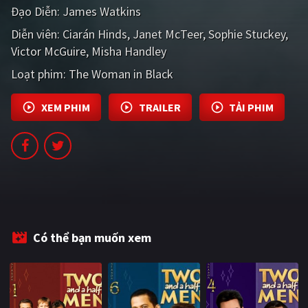
Đạo Diễn:
James Watkins
PHIM MỚI
Diễn viên:
Ciarán Hinds
Janet McTeer
Sophie Stuckey
PHIM BỘ
Victor McGuire
Misha Handley
PHIM LẺ
Loạt phim:
The Woman in Black
PHIM CHIẾU RẠP
XEM PHIM
TRAILER
TẢI PHIM
TUYỂN TẬP PHIM
BLOG
Có thể bạn muốn xem