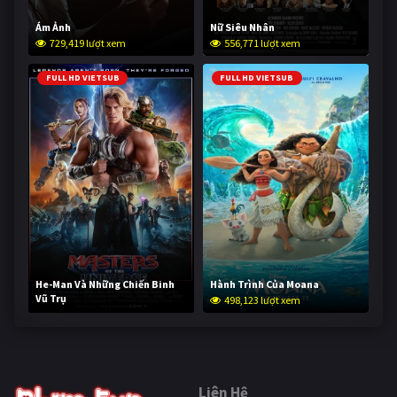
Ám Ảnh
Nữ Siêu Nhân
729,419 lượt xem
556,771 lượt xem
FULL HD VIETSUB
FULL HD VIETSUB
He-Man Và Những Chiến Binh
Hành Trình Của Moana
Vũ Trụ
498,123 lượt xem
247,593 lượt xem
Liên Hệ