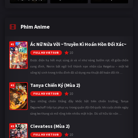
Phim Anime
Ác Nữ Nửa Vời ~Truyền Kì Hoán Hồn Đổi Xác~
#1
10
FULL HD VIETSUB
Được điện hạ hết mực sủng ái và ví như nàng bướm rực rỡ giữa chốn
cung đình, Reirin bất ngờ trở thành nạn nhân của Keigetsu – một kẻ
sống ký sinh trong triều đình đã sử dụng ma thuật để hoán đổi th ...
Tanya Chiến Ký (Mùa 2)
#2
10
FULL HD VIETSUB
Sau những chiến thắng đầy khốc liệt trên chiến trường, Tanya
Degurechaff tiếp tục phục vụ trong quân đội Đế quốc khi cuộc chiến ngày
càng leo thang và mở rộng trên nhiều mặt trận. Dù sở hữu tài năn ...
Clevatess (Mùa 2)
#3
10
FULL HD VIETSUB