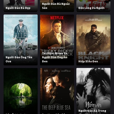
Người Đàn Bà Ngoài
Người Đàn Bà Đẹp
Sân
Đèn Lồng Da Người
Tái Hiện: Nixon Và
Người Đàn Ông Tên
Người Đàn Ông Áo
Ove
Đen
Hiệp Sĩ Áo Đen
Người Đàn Bà Trong