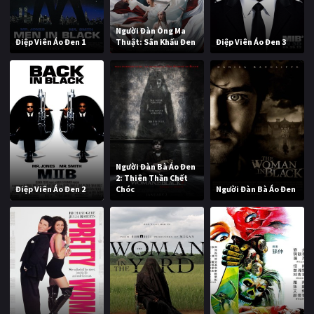
Người Đàn Ông Ma
Điệp Viên Áo Đen 1
Thuật: Sân Khấu Đen
Điệp Viên Áo Đen 3
Người Đàn Bà Áo Đen
2: Thiên Thần Chết
Điệp Viên Áo Đen 2
Chóc
Người Đàn Bà Áo Đen