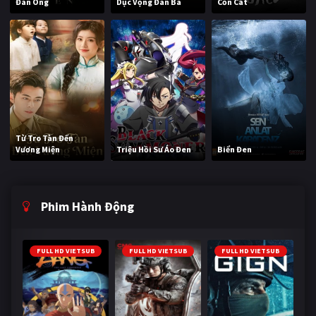
Đàn Ông
Dục Vọng Đàn Bà
Cồn Cát
Từ Tro Tàn Đến
Vương Miện
Triệu Hồi Sư Áo Đen
Biển Đen
Phim Hành Động
FULL HD VIETSUB
FULL HD VIETSUB
FULL HD VIETSUB