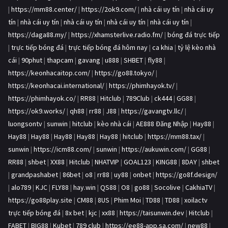
|
https://mm88.center/
|
https://2ok9.com/
|
nhà cái uy tín
|
nhà cái uy
tín
|
nhà cái uy tín
|
nhà cái uy tín
|
nhà cái uy tín
|
nhà cái uy tín
|
https://daga88.my/
|
https://xhamsterlive.radio.fm/
|
bóng đá trực tiếp
|
trực tiếp bóng đá
|
trực tiếp bóng đá hôm nay
|
ca khia
|
tỷ lệ kèo nhà
cái
|
90phut
|
thapcam
|
gavang
|
u888
|
SHBET
|
fly88
|
https://keonhacaitop.com/
|
https://go88.tokyo/
|
https://keonhacai.international/
|
https://phimhayok.tv/
|
https://phimhayok.co/
|
RR88
|
Hitclub
|
789Club
|
ck444
|
GG88
|
https://ok9.works/
|
qh88
|
rr88
|
J88
|
https://gavangtv.llc/
|
luongsontv
|
sunwin
|
hitclub
|
kèo nhà cái
|
AE888 Đăng Nhập
|
Hay88
|
Hay88
|
Hay88
|
Hay88
|
Hay88
|
Hay88
|
hitclub
|
https://mm88.tax/
|
sunwin
|
https://icm88.com/
|
sunwin
|
https://aukuwin.com/
|
GG88
|
RR88
|
shbet
|
XX88
|
Hitclub
|
NHATVIP
|
GOAL123
|
KING88
|
8DAY
|
shbet
|
grandpashabet
|
86bet
|
o8
|
rr88
|
uy88
|
onbet
|
https://go8f.design/
|
alo789
|
KJC
|
FLY88
|
hay.win
|
QS88
|
O8
|
go88
|
Socolive
|
CakhiaTV
|
https://go88play.site
|
CM88
|
8US
|
Phim Moi
|
TD88
|
TD88
|
xoilactv
trực tiếp bóng đá
|
8x bet
|
kjc
|
xx88
|
https://taisunwin.dev
|
Hitclub
|
FABET
|
BIG88
|
Kubet
|
789 club
|
https://ee88-app.sa.com/
|
new88
|