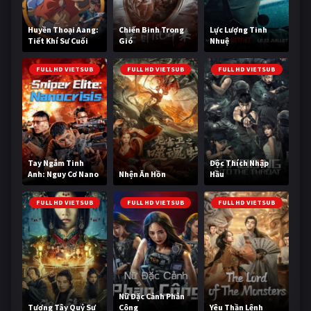
Huyền Thoại Aang:
Chiến Binh Trong
Lực Lượng Tinh
Tiết Khí Sư Cuối
Gió
Nhuệ
Cùng
FULL HD VIETSUB
FULL HD VIETSUB
FULL HD VIETSUB
Tay Ngắm Tinh
Độc Thích Nhập
Anh: Nguy Cơ Nano
Nhện Ăn Hồn
Hầu
FULL HD VIETSUB
FULL HD VIETSUB
FULL HD VIETSUB
Nữ Đặc Cảnh Phản
Tương Tây Quỷ Sự
Công
Yêu Thần Lệnh