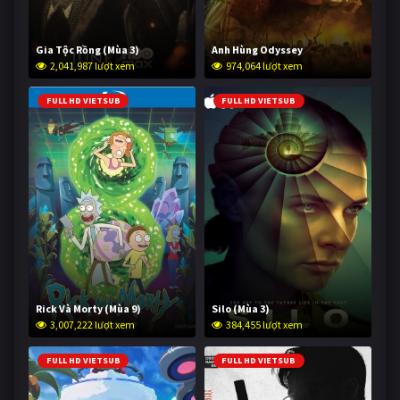
Gia Tộc Rồng (Mùa 3)
Anh Hùng Odyssey
2,041,987 lượt xem
974,064 lượt xem
FULL HD VIETSUB
FULL HD VIETSUB
Rick Và Morty (Mùa 9)
Silo (Mùa 3)
3,007,222 lượt xem
384,455 lượt xem
FULL HD VIETSUB
FULL HD VIETSUB