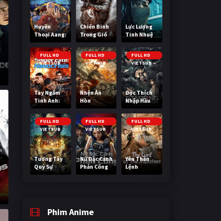
Huyền
Chiến Binh
Lực Lượng
Thoại Aang:
Trong Gió
Tinh Nhuệ
Tiết Khí Sư
Cuối Cùng
FULL HD
FULL HD
FULL HD
VIETSUB
VIETSUB
VIETSUB
Tay Ngắm
Nhện Ăn
Độc Thích
Tinh Anh:
Hồn
Nhập Hầu
Nguy Cơ
Nano
FULL HD
FULL HD
FULL HD
VIETSUB
VIETSUB
VIETSUB
Tương Tây
Nữ Đặc Cảnh
Yêu Thần
Quỷ Sự
Phản Công
Lệnh
Phim Anime