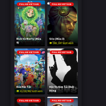
FULL HD VIETSUB
FULL HD VIETSUB
Rick Và Morty (Mùa
Silo (Mùa 3)
9)
382,147 lượt xem
3,006,002 lượt xem
FULL HD VIETSUB
FULL HD VIETSUB
Đảo Hải Tặc
Đặc Vụ Kim Tái Khởi
Động
4,218,962 lượt xem
604,943 lượt xem
FULL HD VIETSUB
FULL HD VIETSUB