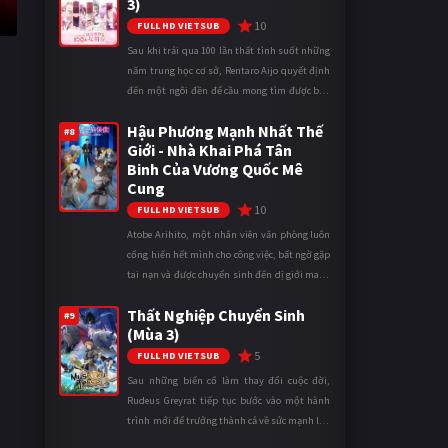
3)
10
FULL HD VIETSUB
Sau khi trải qua 100 lần thất tình suốt những
năm trung học cơ sở, Rentaro Aijo quyết định
đến một ngôi đền để cầu mong tìm được bạn
gái khi bước vào cấp ba. Lời cầu nguyện của
Hậu Phương Mạnh Nhất Thế
cậu được Thần Tình Y ...
#8
Giới - Nhà Khai Phá Tân
Binh Của Vương Quốc Mê
Cung
10
FULL HD VIETSUB
Atobe Arihito, một nhân viên văn phòng luôn
cống hiến hết mình cho công việc, bất ngờ gặp
tai nạn và được chuyển sinh đến dị giới mang
tên Vương quốc Mê Cung. Tại đây, anh trở
Thất Nghiệp Chuyển Sinh
thành một mạo hiểm gi ...
#9
(Mùa 3)
5
FULL HD VIETSUB
Sau những biến cố làm thay đổi cuộc đời,
Rudeus Greyrat tiếp tục bước vào một hành
trình mới để trưởng thành cả về sức mạnh lẫn
tinh thần. Khi đối mặt với những thử thách