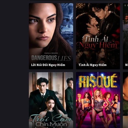
Lời Nói Dối Nguy Hiểm
Tình Ái Nguy Hiểm
N