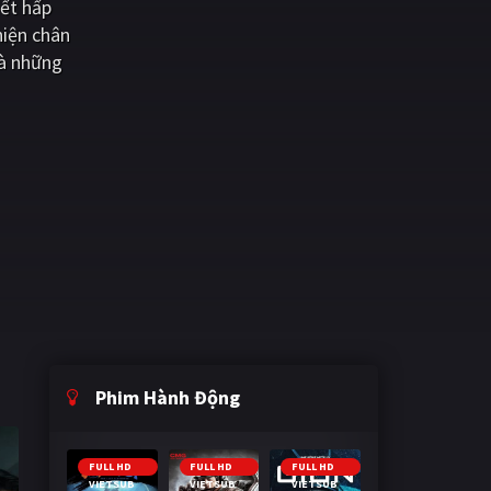
iết hấp
hiện chân
và những
Phim Hành Động
FULL HD
FULL HD
FULL HD
VIETSUB
VIETSUB
VIETSUB