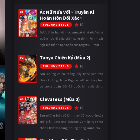
Ác Nữ Nửa Vời ~Truyền Kì
#1
Hoán Hồn Đổi Xác~
10
FULL HD VIETSUB
Được điện hạ hết mực sủng ái và ví như nàng
bướm rực rỡ giữa chốn cung đình, Reirin bất
ngờ trở thành nạn nhân của Keigetsu – một kẻ
sống ký sinh trong triều đình đã sử dụng ma
Tanya Chiến Ký (Mùa 2)
thuật để hoán đổi th ...
#2
m
10
FULL HD VIETSUB
Sau những chiến thắng đầy khốc liệt trên
chiến trường, Tanya Degurechaff tiếp tục phục
vụ trong quân đội Đế quốc khi cuộc chiến
ngày càng leo thang và mở rộng trên nhiều
Clevatess (Mùa 2)
mặt trận. Dù sở hữu tài năn ...
#3
10
FULL HD VIETSUB
Sau những biến cố làm thay đổi cục diện của
thế giới, Clevatess (Season 2) tiếp tục theo
chân Clevatess cùng những đồng minh trong
cuộc chiến chống lại các thế lực đang đẩy nhân