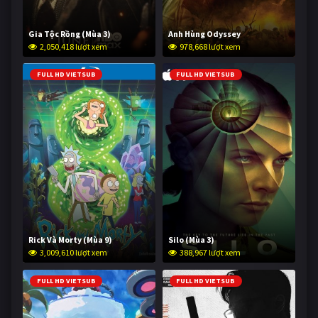
Gia Tộc Rồng (Mùa 3)
Anh Hùng Odyssey
2,050,418 lượt xem
978,668 lượt xem
FULL HD VIETSUB
FULL HD VIETSUB
Rick Và Morty (Mùa 9)
Silo (Mùa 3)
3,009,610 lượt xem
388,967 lượt xem
FULL HD VIETSUB
FULL HD VIETSUB