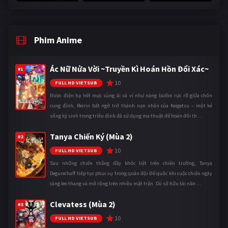
Phim Anime
Ác Nữ Nửa Vời ~Truyền Kì Hoán Hồn Đổi Xác~
#1
10
FULL HD VIETSUB
Được điện hạ hết mực sủng ái và ví như nàng bướm rực rỡ giữa chốn
cung đình, Reirin bất ngờ trở thành nạn nhân của Keigetsu – một kẻ
sống ký sinh trong triều đình đã sử dụng ma thuật để hoán đổi th ...
Tanya Chiến Ký (Mùa 2)
#2
10
FULL HD VIETSUB
Sau những chiến thắng đầy khốc liệt trên chiến trường, Tanya
Degurechaff tiếp tục phục vụ trong quân đội Đế quốc khi cuộc chiến ngày
càng leo thang và mở rộng trên nhiều mặt trận. Dù sở hữu tài năn ...
Clevatess (Mùa 2)
#3
10
FULL HD VIETSUB