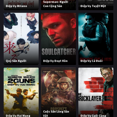
Superman: Người
Điệp Vụ Milano
Con Cộng Sản
Điệp Vụ Tuyệt Mật
Quỷ Săn Người
Điệp Vụ Đoạt Hồn
Điệp Vụ Cá Đuối
Cuộc Săn Lùng Sản
Điệp Vụ Hai Mang
Vật
Điệp Vụ Cuối Cùng