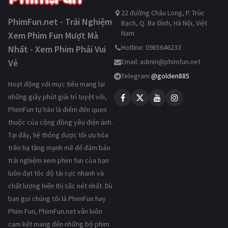
22 đường Châu Long, P. Trúc
PhimFun.net - Trải Nghiệm
Bạch, Q. Ba Đình, Hà Nội, Việt
Nam
Xem Phim Fun Mượt Mà
Hotline: 0985646233
Nhất - Xem Phim Phải Vui
Vẻ
Email:
admin@phimfun.net
Telegram:
@golden885
Hoạt động với mục tiêu mang lại
những giây phút giải trí tuyệt vời,
PhimFun tự hào là điểm đến quen
thuộc của cộng đồng yêu điện ảnh.
Tại đây, hệ thống được tối ưu hóa
trên hạ tầng mạnh mẽ để đảm bảo
trải nghiệm xem phim fun của bạn
luôn đạt tốc độ tải cực nhanh và
chất lượng hiển thị sắc nét nhất. Dù
bạn gọi chúng tôi là PhimFun hay
Phim Fun, PhimFun.net vẫn luôn
cam kết mang đến những bộ phim