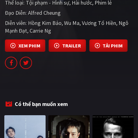
Thể loại:
Tội phạm - Hình sự
Hài hước
Phim lẻ
PHIM MỚI
Đạo Diễn:
Alfred Cheung
PHIM BỘ
Diễn viên:
Hồng Kim Bảo
Wu Ma
Vương Tổ Hiền
Ngô
Mạnh Đạt
PHIM LẺ
Carrie Ng
PHIM CHIẾU RẠP
XEM PHIM
TRAILER
TẢI PHIM
TUYỂN TẬP PHIM
BLOG
Có thể bạn muốn xem