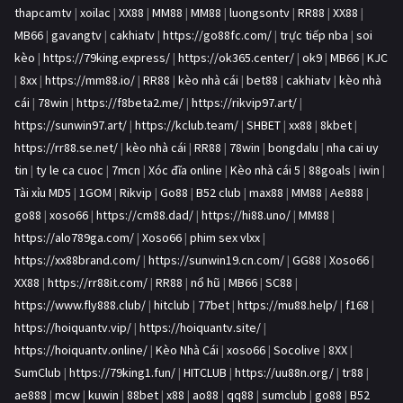
thapcamtv
|
xoilac
|
XX88
|
MM88
|
MM88
|
luongsontv
|
RR88
|
XX88
|
MB66
|
gavangtv
|
cakhiatv
|
https://go88fc.com/
|
trực tiếp nba
|
soi
kèo
|
https://79king.express/
|
https://ok365.center/
|
ok9
|
MB66
|
KJC
|
8xx
|
https://mm88.io/
|
RR88
|
kèo nhà cái
|
bet88
|
cakhiatv
|
kèo nhà
cái
|
78win
|
https://f8beta2.me/
|
https://rikvip97.art/
|
https://sunwin97.art/
|
https://kclub.team/
|
SHBET
|
xx88
|
8kbet
|
https://rr88.se.net/
|
kèo nhà cái
|
RR88
|
78win
|
bongdalu
|
nha cai uy
tin
|
ty le ca cuoc
|
7mcn
|
Xóc đĩa online
|
Kèo nhà cái 5
|
88goals
|
iwin
|
Tài xỉu MD5
|
1GOM
|
Rikvip
|
Go88
|
B52 club
|
max88
|
MM88
|
Ae888
|
go88
|
xoso66
|
https://cm88.dad/
|
https://hi88.uno/
|
MM88
|
https://alo789ga.com/
|
Xoso66
|
phim sex vlxx
|
https://xx88brand.com/
|
https://sunwin19.cn.com/
|
GG88
|
Xoso66
|
XX88
|
https://rr88it.com/
|
RR88
|
nổ hũ
|
MB66
|
SC88
|
https://www.fly888.club/
|
hitclub
|
77bet
|
https://mu88.help/
|
f168
|
https://hoiquantv.vip/
|
https://hoiquantv.site/
|
https://hoiquantv.online/
|
Kèo Nhà Cái
|
xoso66
|
Socolive
|
8XX
|
SumClub
|
https://79king1.fun/
|
HITCLUB
|
https://uu88n.org/
|
tr88
|
ae888
|
mcw
|
kuwin
|
88bet
|
x88
|
ao88
|
qq88
|
sumclub
|
go88
|
B52