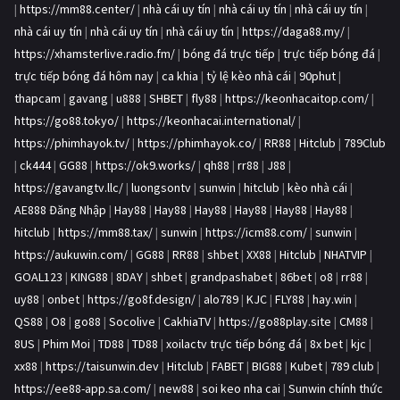
|
https://mm88.center/
|
nhà cái uy tín
|
nhà cái uy tín
|
nhà cái uy tín
|
nhà cái uy tín
|
nhà cái uy tín
|
nhà cái uy tín
|
https://daga88.my/
|
https://xhamsterlive.radio.fm/
|
bóng đá trực tiếp
|
trực tiếp bóng đá
|
trực tiếp bóng đá hôm nay
|
ca khia
|
tỷ lệ kèo nhà cái
|
90phut
|
thapcam
|
gavang
|
u888
|
SHBET
|
fly88
|
https://keonhacaitop.com/
|
https://go88.tokyo/
|
https://keonhacai.international/
|
https://phimhayok.tv/
|
https://phimhayok.co/
|
RR88
|
Hitclub
|
789Club
|
ck444
|
GG88
|
https://ok9.works/
|
qh88
|
rr88
|
J88
|
https://gavangtv.llc/
|
luongsontv
|
sunwin
|
hitclub
|
kèo nhà cái
|
AE888 Đăng Nhập
|
Hay88
|
Hay88
|
Hay88
|
Hay88
|
Hay88
|
Hay88
|
hitclub
|
https://mm88.tax/
|
sunwin
|
https://icm88.com/
|
sunwin
|
https://aukuwin.com/
|
GG88
|
RR88
|
shbet
|
XX88
|
Hitclub
|
NHATVIP
|
GOAL123
|
KING88
|
8DAY
|
shbet
|
grandpashabet
|
86bet
|
o8
|
rr88
|
uy88
|
onbet
|
https://go8f.design/
|
alo789
|
KJC
|
FLY88
|
hay.win
|
QS88
|
O8
|
go88
|
Socolive
|
CakhiaTV
|
https://go88play.site
|
CM88
|
8US
|
Phim Moi
|
TD88
|
TD88
|
xoilactv trực tiếp bóng đá
|
8x bet
|
kjc
|
xx88
|
https://taisunwin.dev
|
Hitclub
|
FABET
|
BIG88
|
Kubet
|
789 club
|
https://ee88-app.sa.com/
|
new88
|
soi keo nha cai
|
Sunwin chính thức