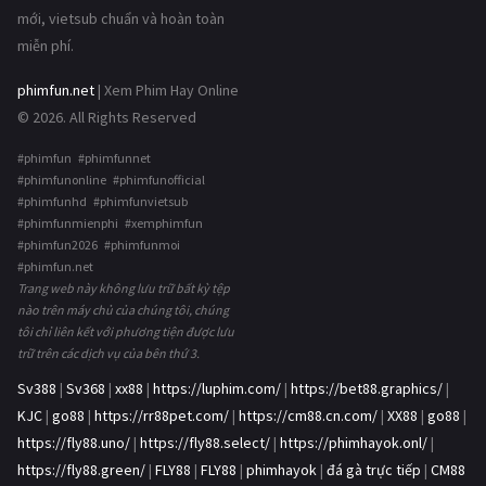
mới, vietsub chuẩn và hoàn toàn
miễn phí.
phimfun.net
| Xem Phim Hay Online
© 2026. All Rights Reserved
#phimfun #phimfunnet
#phimfunonline #phimfunofficial
#phimfunhd #phimfunvietsub
#phimfunmienphi #xemphimfun
#phimfun2026 #phimfunmoi
#phimfun.net
Trang web này không lưu trữ bất kỳ tệp
nào trên máy chủ của chúng tôi, chúng
tôi chỉ liên kết với phương tiện được lưu
trữ trên các dịch vụ của bên thứ 3.
Sv388
|
Sv368
|
xx88
|
https://luphim.com/
|
https://bet88.graphics/
|
KJC
|
go88
|
https://rr88pet.com/
|
https://cm88.cn.com/
|
XX88
|
go88
|
https://fly88.uno/
|
https://fly88.select/
|
https://phimhayok.onl/
|
https://fly88.green/
|
FLY88
|
FLY88
|
phimhayok
|
đá gà trực tiếp
|
CM88