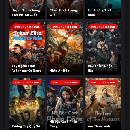
Huyền Thoại Aang:
Chiến Binh Trong
Lực Lượng Tinh
Tiết Khí Sư Cuối
Gió
Nhuệ
Cùng
FULL HD VIETSUB
FULL HD VIETSUB
FULL HD VIETSUB
Tay Ngắm Tinh
Độc Thích Nhập
Anh: Nguy Cơ Nano
Nhện Ăn Hồn
Hầu
FULL HD VIETSUB
FULL HD VIETSUB
FULL HD VIETSUB
Nữ Đặc Cảnh Phản
Tương Tây Quỷ Sự
Công
Yêu Thần Lệnh