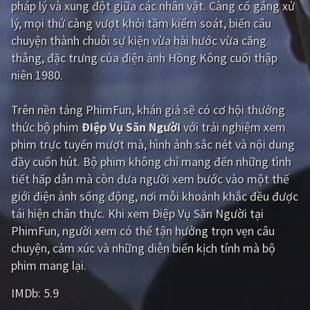
pháp lý và xung đột giữa các nhân vật. Càng cố gắng xử
lý, mọi thứ càng vượt khỏi tầm kiểm soát, biến câu
Giật gân
Gia đình
chuyện thành chuỗi sự kiện vừa hài hước vừa căng
Bí ẩn
Lịch sử
thẳng, đặc trưng của điện ảnh Hồng Kông cuối thập
niên 1980.
Viễn Tây
Tiểu sử
GameShow
DramaTV
Trên nền tảng
PhimFun
, khán giả sẽ có cơ hội thưởng
thức bộ phim
Điệp Vụ Săn Người
với trải nghiệm xem
QUỐC GIA
phim trực tuyến mượt mà, hình ảnh sắc nét và nội dung
đầy cuốn hút. Bộ phim không chỉ mang đến những tình
Âu - Mỹ
Trung Quốc - Hồng Kông
tiết hấp dẫn mà còn đưa người xem bước vào một thế
giới điện ảnh sống động, nơi mỗi khoảnh khắc đều được
Hàn Quốc
Nhật Bản
tái hiện chân thực. Khi xem Điệp Vụ Săn Người tại
Ấn Độ
Việt Nam
PhimFun, người xem có thể tận hưởng trọn vẹn câu
chuyện, cảm xúc và những diễn biến kịch tính mà bộ
Tổng hợp
phim mang lại.
IMDb:
5.9
CẬP NHẬT