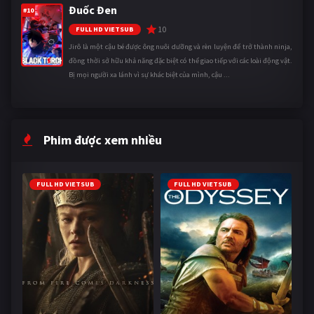
Đuốc Đen
#10
10
FULL HD VIETSUB
Jirô là một cậu bé được ông nuôi dưỡng và rèn luyện để trở thành ninja,
đồng thời sở hữu khả năng đặc biệt có thể giao tiếp với các loài động vật.
Bị mọi người xa lánh vì sự khác biệt của mình, cậu ...
Phim được xem nhiều
FULL HD VIETSUB
FULL HD VIETSUB