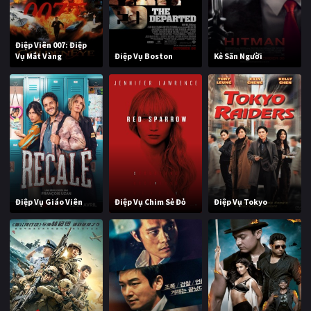
Điệp Viên 007: Điệp
Vụ Mắt Vàng
Điệp Vụ Boston
Kẻ Săn Người
Điệp Vụ Giáo Viên
Điệp Vụ Chim Sẻ Đỏ
Điệp Vụ Tokyo