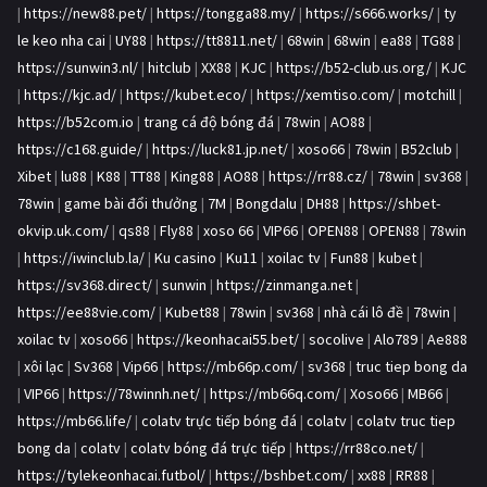
|
https://new88.pet/
|
https://tongga88.my/
|
https://s666.works/
|
ty
le keo nha cai
|
UY88
|
https://tt8811.net/
|
68win
|
68win
|
ea88
|
TG88
|
https://sunwin3.nl/
|
hitclub
|
XX88
|
KJC
|
https://b52-club.us.org/
|
KJC
|
https://kjc.ad/
|
https://kubet.eco/
|
https://xemtiso.com/
|
motchill
|
https://b52com.io
|
trang cá độ bóng đá
|
78win
|
AO88
|
https://c168.guide/
|
https://luck81.jp.net/
|
xoso66
|
78win
|
B52club
|
Xibet
|
lu88
|
K88
|
TT88
|
King88
|
AO88
|
https://rr88.cz/
|
78win
|
sv368
|
78win
|
game bài đổi thưởng
|
7M
|
Bongdalu
|
DH88
|
https://shbet-
okvip.uk.com/
|
qs88
|
Fly88
|
xoso 66
|
VIP66
|
OPEN88
|
OPEN88
|
78win
|
https://iwinclub.la/
|
Ku casino
|
Ku11
|
xoilac tv
|
Fun88
|
kubet
|
https://sv368.direct/
|
sunwin
|
https://zinmanga.net
|
https://ee88vie.com/
|
Kubet88
|
78win
|
sv368
|
nhà cái lô đề
|
78win
|
xoilac tv
|
xoso66
|
https://keonhacai55.bet/
|
socolive
|
Alo789
|
Ae888
|
xôi lạc
|
Sv368
|
Vip66
|
https://mb66p.com/
|
sv368
|
truc tiep bong da
|
VIP66
|
https://78winnh.net/
|
https://mb66q.com/
|
Xoso66
|
MB66
|
https://mb66.life/
|
colatv trực tiếp bóng đá
|
colatv
|
colatv truc tiep
bong da
|
colatv
|
colatv bóng đá trực tiếp
|
https://rr88co.net/
|
https://tylekeonhacai.futbol/
|
https://bshbet.com/
|
xx88
|
RR88
|