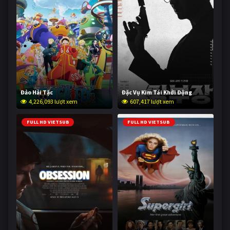
Đảo Hải Tặc
Đặc Vụ Kim Tái Khởi Động
4,226,093 lượt xem
607,417 lượt xem
FULL HD VIETSUB
FULL HD VIETSUB