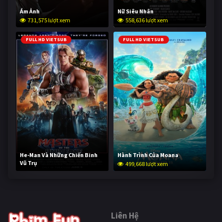
Ám Ảnh
Nữ Siêu Nhân
731,575 lượt xem
558,636 lượt xem
FULL HD VIETSUB
FULL HD VIETSUB
He-Man Và Những Chiến Binh
Hành Trình Của Moana
Vũ Trụ
499,668 lượt xem
249,105 lượt xem
Liên Hệ