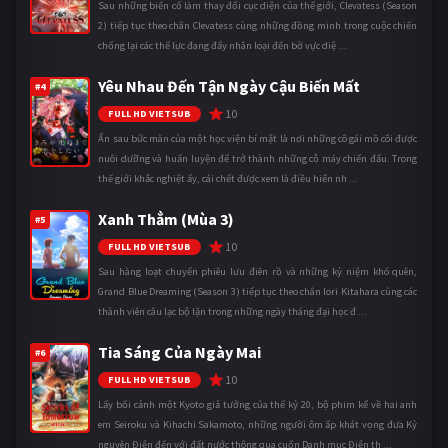
Sau những biến cố làm thay đổi cục diện của thế giới, Clevatess (Season
2) tiếp tục theo chân Clevatess cùng những đồng minh trong cuộc chiến
chống lại các thế lực đang đẩy nhân loại đến bờ vực diệ ...
Yêu Nhau Đến Tận Ngày Cậu Biến Mất
#4
10
FULL HD VIETSUB
Ẩn sau bức màn của một học viện bí mật là nơi những cô gái mồ côi được
nuôi dưỡng và huấn luyện để trở thành những cỗ máy chiến đấu. Trong
thế giới khắc nghiệt ấy, cái chết được xem là điều hiển nh ...
Xanh Thẳm (Mùa 3)
#5
10
FULL HD VIETSUB
Sau hàng loạt chuyến phiêu lưu điên rồ và những kỷ niệm khó quên,
Grand Blue Dreaming (Season 3) tiếp tục theo chân Iori Kitahara cùng các
thành viên câu lạc bộ lặn trong những ngày tháng đại học đ ...
Tia Sáng Của Ngày Mai
#6
10
FULL HD VIETSUB
Lấy bối cảnh một Kyoto giả tưởng của thế kỷ 20, bộ phim kể về hai anh
em Seiroku và Kihachi Sakamoto, những người ôm ấp khát vọng đưa Kỷ
nguyên Điện đến với đất nước thông qua cuốn Danh mục Điện th ...