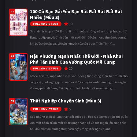
100 Cô Bạn Gái Yêu Bạn Rất Rất Rất Rất Rất
#7
Nhiều (Mùa 3)
10
FULL HD VIETSUB
Sau khi trải qua 100 lần thất tình suốt những năm trung học cơ sở,
Rentaro Aijo quyết định đến một ngôi đền để cầu mong tìm được bạn gái
khi bước vào cấp ba. Lời cầu nguyện của cậu được Thần Tình Y ...
Hậu Phương Mạnh Nhất Thế Giới - Nhà Khai
#8
Phá Tân Binh Của Vương Quốc Mê Cung
10
FULL HD VIETSUB
Atobe Arihito, một nhân viên văn phòng luôn cống hiến hết mình cho
công việc, bất ngờ gặp tai nạn và được chuyển sinh đến dị giới mang tên
Vương quốc Mê Cung. Tại đây, anh trở thành một mạo hiểm gi ...
Thất Nghiệp Chuyển Sinh (Mùa 3)
#9
5
FULL HD VIETSUB
Sau những biến cố làm thay đổi cuộc đời, Rudeus Greyrat tiếp tục bước
vào một hành trình mới để trưởng thành cả về sức mạnh lẫn tinh thần.
Khi đối mặt với những thử thách ngày càng khắc nghiệt, anh ...