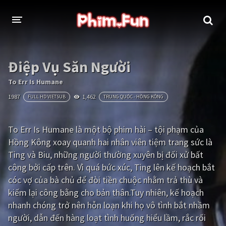
THỂ LOẠI
Điệp Vụ Săn Người
Thần thoại - Cổ trang
Hành động
To Err Is Humane
1987
1,462
FULL HD VIETSUB
TRUNG QUỐC - HỒNG KÔNG
Tâm lý
Chiến tranh
Võ thuật - Kiếm hiệp
Nhạc kịch
To Err Is Humane là một bộ phim hài – tội phạm của
Hồng Kông xoay quanh hai nhân viên tiệm trang sức là
Kinh dị
Tội phạm - Hình sự
Ting và Biu, những người thường xuyên bị đối xử bất
Phiêu lưu
Hài hước
công bởi cấp trên. Vì quá bức xúc, Ting lên kế hoạch bắt
cóc vợ của bà chủ để đòi tiền chuộc nhằm trả thù và
Viễn tưởng
Khoa học - Tài liệu
kiếm lại công bằng cho bản thân.Tuy nhiên, kế hoạch
Hoạt hình
Thể thao
nhanh chóng trở nên hỗn loạn khi họ vô tình bắt nhầm
người, dẫn đến hàng loạt tình huống hiểu lầm, rắc rối
Tình cảm - Lãng mạn
Kỳ ảo