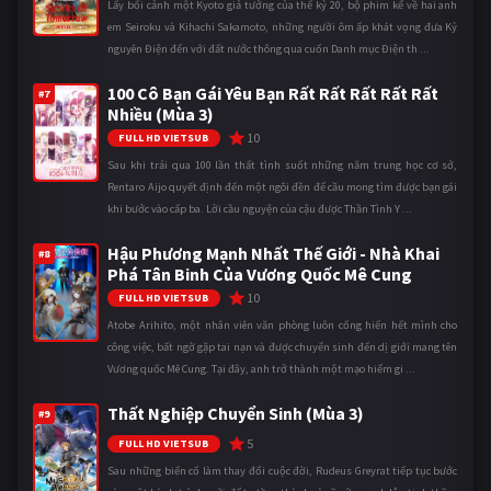
Lấy bối cảnh một Kyoto giả tưởng của thế kỷ 20, bộ phim kể về hai anh
em Seiroku và Kihachi Sakamoto, những người ôm ấp khát vọng đưa Kỷ
nguyên Điện đến với đất nước thông qua cuốn Danh mục Điện th ...
100 Cô Bạn Gái Yêu Bạn Rất Rất Rất Rất Rất
#7
Nhiều (Mùa 3)
10
FULL HD VIETSUB
Sau khi trải qua 100 lần thất tình suốt những năm trung học cơ sở,
Rentaro Aijo quyết định đến một ngôi đền để cầu mong tìm được bạn gái
khi bước vào cấp ba. Lời cầu nguyện của cậu được Thần Tình Y ...
Hậu Phương Mạnh Nhất Thế Giới - Nhà Khai
#8
Phá Tân Binh Của Vương Quốc Mê Cung
10
FULL HD VIETSUB
Atobe Arihito, một nhân viên văn phòng luôn cống hiến hết mình cho
công việc, bất ngờ gặp tai nạn và được chuyển sinh đến dị giới mang tên
Vương quốc Mê Cung. Tại đây, anh trở thành một mạo hiểm gi ...
Thất Nghiệp Chuyển Sinh (Mùa 3)
#9
5
FULL HD VIETSUB
Sau những biến cố làm thay đổi cuộc đời, Rudeus Greyrat tiếp tục bước