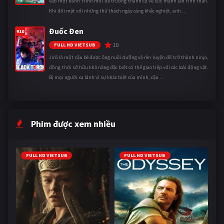
vào một hành trình mới để trưởng thành cả về sức mạnh lẫn tinh thần.
Khi đối mặt với những thử thách ngày càng khắc nghiệt, anh ...
Đuốc Đen
#10
10
FULL HD VIETSUB
Jirô là một cậu bé được ông nuôi dưỡng và rèn luyện để trở thành ninja,
đồng thời sở hữu khả năng đặc biệt có thể giao tiếp với các loài động vật.
Bị mọi người xa lánh vì sự khác biệt của mình, cậu ...
Phim được xem nhiều
FULL HD VIETSUB
FULL HD VIETSUB