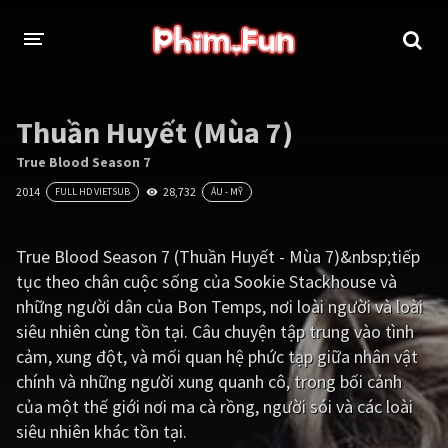
THỂ LOẠI
Thuần Huyết (Mùa 7)
Thần thoại - Cổ trang
Hành động
True Blood Season 7
2014
28,732
FULL HD VIETSUB
ÂU - MỸ
Tâm lý
Chiến tranh
Võ thuật - Kiếm hiệp
Nhạc kịch
True Blood Season 7 (Thuần Huyết - Mùa 7)&nbsp;tiếp
tục theo chân cuộc sống của Sookie Stackhouse và
Kinh dị
Tội phạm - Hình sự
những người dân của Bon Temps, nơi loài người và loài
Phiêu lưu
Hài hước
siêu nhiên cùng tồn tại. Câu chuyện tập trung vào tình
cảm, xung đột, và mối quan hệ phức tạp giữa nhân vật
Viễn tưởng
Khoa học - Tài liệu
chính và những người xung quanh cô, trong bối cảnh
Hoạt hình
Thể thao
của một thế giới nơi ma cà rồng, người sói và các loài
siêu nhiên khác tồn tại.
Tình cảm - Lãng mạn
Kỳ ảo