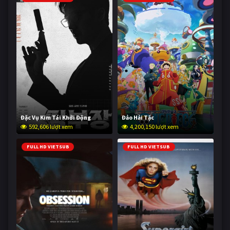
Đặc Vụ Kim Tái Khởi Động
Đảo Hải Tặc
592,606 lượt xem
4,200,150 lượt xem
FULL HD VIETSUB
FULL HD VIETSUB