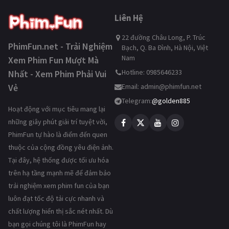
Liên Hệ
22 đường Châu Long, P. Trúc
PhimFun.net - Trải Nghiệm
Bạch, Q. Ba Đình, Hà Nội, Việt
Nam
Xem Phim Fun Mượt Mà
Hotline: 0985646233
Nhất - Xem Phim Phải Vui
Vẻ
Email:
admin@phimfun.net
Telegram:
@golden885
Hoạt động với mục tiêu mang lại
những giây phút giải trí tuyệt vời,
PhimFun tự hào là điểm đến quen
thuộc của cộng đồng yêu điện ảnh.
Tại đây, hệ thống được tối ưu hóa
trên hạ tầng mạnh mẽ để đảm bảo
trải nghiệm xem phim fun của bạn
luôn đạt tốc độ tải cực nhanh và
chất lượng hiển thị sắc nét nhất. Dù
bạn gọi chúng tôi là PhimFun hay