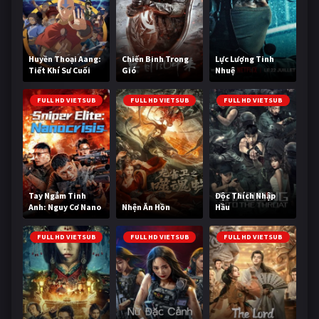
Huyền Thoại Aang:
Chiến Binh Trong
Lực Lượng Tinh
Tiết Khí Sư Cuối
Gió
Nhuệ
Cùng
FULL HD VIETSUB
FULL HD VIETSUB
FULL HD VIETSUB
Tay Ngắm Tinh
Độc Thích Nhập
Anh: Nguy Cơ Nano
Nhện Ăn Hồn
Hầu
FULL HD VIETSUB
FULL HD VIETSUB
FULL HD VIETSUB