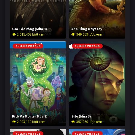
Gia Tộc Rồng (Mùa 3)
Anh Hùng Odyssey
2,015,408 lượt xem
946,659 lượt xem
FULL HD VIETSUB
FULL HD VIETSUB
Rick Và Morty (Mùa 9)
Silo (Mùa 3)
2,993,110 lượt xem
352,060 lượt xem
FULL HD VIETSUB
FULL HD VIETSUB