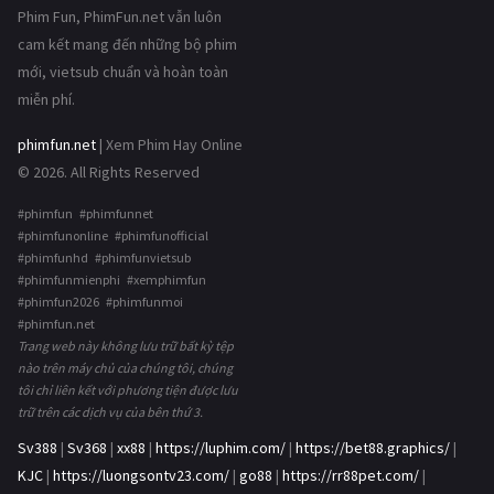
Phim Fun, PhimFun.net vẫn luôn
cam kết mang đến những bộ phim
mới, vietsub chuẩn và hoàn toàn
miễn phí.
phimfun.net
| Xem Phim Hay Online
© 2026. All Rights Reserved
#phimfun #phimfunnet
#phimfunonline #phimfunofficial
#phimfunhd #phimfunvietsub
#phimfunmienphi #xemphimfun
#phimfun2026 #phimfunmoi
#phimfun.net
Trang web này không lưu trữ bất kỳ tệp
nào trên máy chủ của chúng tôi, chúng
tôi chỉ liên kết với phương tiện được lưu
trữ trên các dịch vụ của bên thứ 3.
Sv388
|
Sv368
|
xx88
|
https://luphim.com/
|
https://bet88.graphics/
|
KJC
|
https://luongsontv23.com/
|
go88
|
https://rr88pet.com/
|