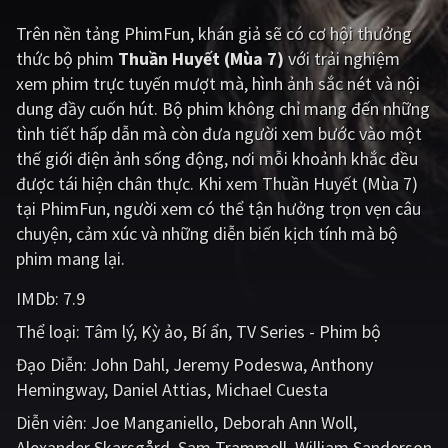
Trên nền tảng
PhimFun
, khán giả sẽ có cơ hội thưởng
Giật gân
Gia đình
thức bộ phim
Thuần Huyết (Mùa 7)
với trải nghiệm
Bí ẩn
Lịch sử
xem phim trực tuyến mượt mà, hình ảnh sắc nét và nội
dung đầy cuốn hút. Bộ phim không chỉ mang đến những
Viễn Tây
Tiểu sử
tình tiết hấp dẫn mà còn đưa người xem bước vào một
GameShow
DramaTV
thế giới điện ảnh sống động, nơi mỗi khoảnh khắc đều
được tái hiện chân thực. Khi xem Thuần Huyết (Mùa 7)
QUỐC GIA
tại PhimFun, người xem có thể tận hưởng trọn vẹn câu
chuyện, cảm xúc và những diễn biến kịch tính mà bộ
Âu - Mỹ
Trung Quốc - Hồng Kông
phim mang lại.
Hàn Quốc
Nhật Bản
IMDb:
7.9
Thể loại:
Tâm lý
Kỳ ảo
Bí ẩn
TV Series - Phim bộ
Ấn Độ
Việt Nam
Đạo Diễn:
John Dahl
Jeremy Podeswa
Anthony
Tổng hợp
Hemingway
Daniel Attias
Michael Cuesta
Diễn viên:
Joe Manganiello
Deborah Ann Woll
CẬP NHẬT
Alexander Skarsgård
Sam Trammell
William Sanderson