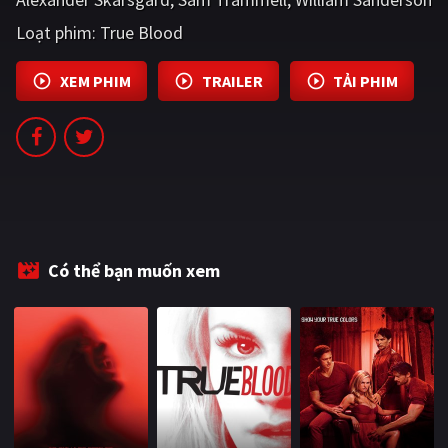
PHIM MỚI
Loạt phim:
True Blood
PHIM BỘ
XEM PHIM
TRAILER
TẢI PHIM
PHIM LẺ
PHIM CHIẾU RẠP
TUYỂN TẬP PHIM
BLOG
Có thể bạn muốn xem