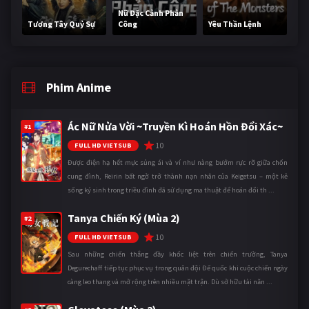
Nữ Đặc Cảnh Phản
Tương Tây Quỷ Sự
Công
Yêu Thần Lệnh
Phim Anime
Ác Nữ Nửa Vời ~Truyền Kì Hoán Hồn Đổi Xác~
#1
10
FULL HD VIETSUB
Được điện hạ hết mực sủng ái và ví như nàng bướm rực rỡ giữa chốn
cung đình, Reirin bất ngờ trở thành nạn nhân của Keigetsu – một kẻ
sống ký sinh trong triều đình đã sử dụng ma thuật để hoán đổi th ...
Tanya Chiến Ký (Mùa 2)
#2
10
FULL HD VIETSUB
Sau những chiến thắng đầy khốc liệt trên chiến trường, Tanya
Degurechaff tiếp tục phục vụ trong quân đội Đế quốc khi cuộc chiến ngày
càng leo thang và mở rộng trên nhiều mặt trận. Dù sở hữu tài năn ...