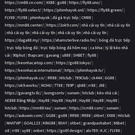
https://cm88.cn.com/
|
XX88
|
go88
|
https://fly88.uno/
|
https://fly88.select/
|
https://phimhayok.onl/
|
https://fly88.green/
|
FLY88
|
FLY88
|
phimhayok
|
đá gà trực tiếp
|
CM88
|
https://mm88.center/
|
https://2ok9.com/
|
nhà cái uy tín
|
nhà cái uy tín
|
nhà cái uy tín
|
nhà cái uy tín
|
nhà cái uy tín
|
nhà cái uy tín
|
https://daga88.my/
|
https://xhamsterlive.radio.fm/
|
bóng đá trực tiếp
|
trực tiếp bóng đá
|
trực tiếp bóng đá hôm nay
|
ca khia
|
tỷ lệ kèo nhà
cái
|
90phut
|
thapcam
|
gavang
|
u888
|
SHBET
|
fly88
|
https://keonhacaitop.com/
|
https://go88.tokyo/
|
https://keonhacai.international/
|
https://phimhayok.tv/
|
https://phimhayok.co/
|
RR88
|
Hitclub
|
789Club
|
ck444
|
GG88
|
https://ok9.works/
|
NOHU
|
TT88
|
789P
|
qh88
|
rr88
|
J88
|
https://gavangtv.llc/
|
luongsontv
|
sunwin
|
hitclub
|
kèo nhà cái
|
AE888 Đăng Nhập
|
Hay88
|
Hay88
|
Hay88
|
Hay88
|
Hay88
|
Hay88
|
hitclub
|
https://mm88.tax/
|
sunwin
|
https://icm88.com/
|
sunwin
|
https://aukuwin.com/
|
GG88
|
go88
|
RR88
|
RR88
|
shbet
|
XX88
|
Hitclub
|
NHATVIP
|
GOAL123
|
KING88
|
8DAY
|
shbet
|
grandpashabet
|
86bet
|
o8
|
rr88
|
uy88
|
onbet
|
https://go8f.design/
|
alo789
|
KJC
|
FLY88
|