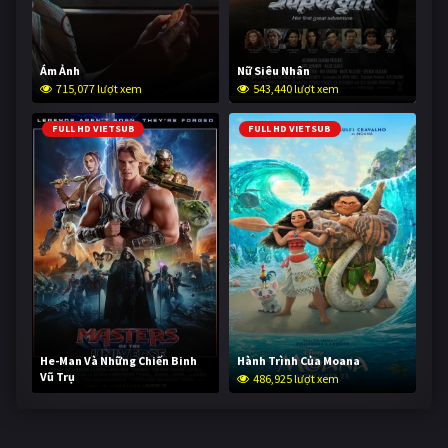
Ám Ảnh
Nữ Siêu Nhân
715,077 lượt xem
543,440 lượt xem
FULL HD VIETSUB
FULL HD VIETSUB
He-Man Và Những Chiến Binh
Hành Trình Của Moana
Vũ Trụ
486,925 lượt xem
235,332 lượt xem