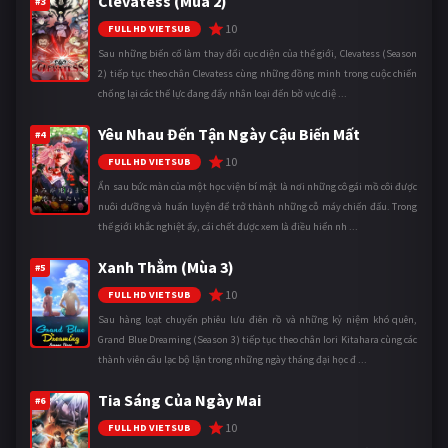
Clevatess (Mùa 2)
#3
10
FULL HD VIETSUB
Sau những biến cố làm thay đổi cục diện của thế giới, Clevatess (Season
2) tiếp tục theo chân Clevatess cùng những đồng minh trong cuộc chiến
chống lại các thế lực đang đẩy nhân loại đến bờ vực diệ ...
Yêu Nhau Đến Tận Ngày Cậu Biến Mất
#4
10
FULL HD VIETSUB
Ẩn sau bức màn của một học viện bí mật là nơi những cô gái mồ côi được
nuôi dưỡng và huấn luyện để trở thành những cỗ máy chiến đấu. Trong
thế giới khắc nghiệt ấy, cái chết được xem là điều hiển nh ...
Xanh Thẳm (Mùa 3)
#5
10
FULL HD VIETSUB
Sau hàng loạt chuyến phiêu lưu điên rồ và những kỷ niệm khó quên,
Grand Blue Dreaming (Season 3) tiếp tục theo chân Iori Kitahara cùng các
thành viên câu lạc bộ lặn trong những ngày tháng đại học đ ...
Tia Sáng Của Ngày Mai
#6
10
FULL HD VIETSUB