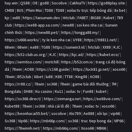
hay.win
|
QS88
|
O8
|
go88
|
Socolive
|
CakhiaTV
|
https://go88play.site
|
CM88
|
8US
|
Phim Moi
|
TD88
|
TD88
|
xoilactv trực tiếp bóng đá
|
8x bet
|
kjc
|
xx88
|
https://taisunwin.dev
|
Hitclub
|
FABET
|
BIG88
|
Kubet
|
789
club
|
https://ee88-app.sa.com/
|
new88
|
soi keo nha cai
|
Sunwin
chính thức
|
https://new88.pet/
|
https://tongga88.my/
|
https://s666.works/
|
ty le keo nha cai
|
UY88
|
https://tt8811.net/
|
68win
|
68win
|
ea88
|
TG88
|
https://sunwin3.nl/
|
hitclub
|
XX88
|
KJC
|
https://b52-club.us.org/
|
KJC
|
https://kjc.ad/
|
https://kubet.eco/
|
https://xemtiso.com/
|
motchill
|
https://b52com.io
|
trang cá độ bóng
đá
|
78win
|
AO88
|
https://c168.guide/
|
https://luck81.jp.net/
|
xoso66
|
78win
|
B52club
|
Xibet
|
lu88
|
K88
|
TT88
|
King88
|
AO88
|
https://rr88.cz/
|
78win
|
sv368
|
78win
|
game bài đổi thưởng
|
7M
|
Bongdalu
|
DH88
|
Ku casino
|
Ku11
|
xoilac tv
|
Fun88
|
kubet
|
https://sv368.direct/
|
https://zinmanga.net
|
https://ee88vie.com/
|
Kubet88
|
78win
|
sv368
|
nhà cái lô đề
|
78win
|
xoilac tv
|
xoso66
|
https://keonhacai55.bet/
|
socolive
|
Alo789
|
Ae888
|
xôi lạc
|
vip66
|
Sv368
|
Vip66
|
https://mb66p.com/
|
sv368
|
truc tiep bong da
|
VIP66
|
https://78winnh.net/
|
https://mb66q.com/
|
Xoso66
|
MB66
|