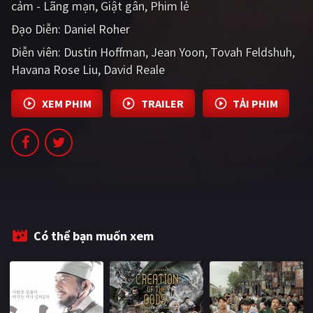
cảm - Lãng mạn
Giật gân
Phim lẻ
PHIM MỚI
Đạo Diễn:
Daniel Roher
PHIM BỘ
Diễn viên:
Dustin Hoffman
Jean Yoon
Tovah Feldshuh
Havana Rose Liu
PHIM LẺ
David Reale
PHIM CHIẾU RẠP
XEM PHIM
TRAILER
TẢI PHIM
TUYỂN TẬP PHIM
BLOG
Có thể bạn muốn xem