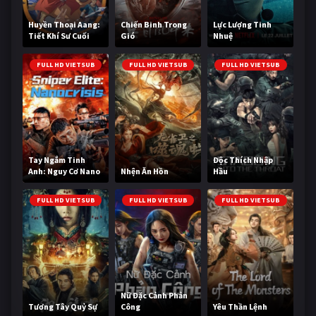
Huyền Thoại Aang:
Chiến Binh Trong
Lực Lượng Tinh
Tiết Khí Sư Cuối
Gió
Nhuệ
Cùng
FULL HD VIETSUB
FULL HD VIETSUB
FULL HD VIETSUB
Tay Ngắm Tinh
Độc Thích Nhập
Anh: Nguy Cơ Nano
Nhện Ăn Hồn
Hầu
FULL HD VIETSUB
FULL HD VIETSUB
FULL HD VIETSUB
Nữ Đặc Cảnh Phản
Tương Tây Quỷ Sự
Công
Yêu Thần Lệnh