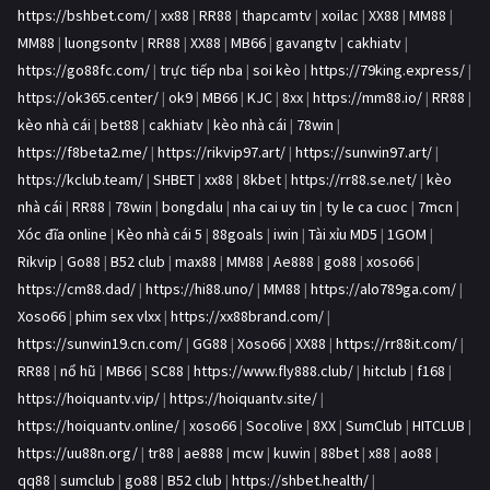
https://bshbet.com/
|
xx88
|
RR88
|
thapcamtv
|
xoilac
|
XX88
|
MM88
|
MM88
|
luongsontv
|
RR88
|
XX88
|
MB66
|
gavangtv
|
cakhiatv
|
https://go88fc.com/
|
trực tiếp nba
|
soi kèo
|
https://79king.express/
|
https://ok365.center/
|
ok9
|
MB66
|
KJC
|
8xx
|
https://mm88.io/
|
RR88
|
kèo nhà cái
|
bet88
|
cakhiatv
|
kèo nhà cái
|
78win
|
https://f8beta2.me/
|
https://rikvip97.art/
|
https://sunwin97.art/
|
https://kclub.team/
|
SHBET
|
xx88
|
8kbet
|
https://rr88.se.net/
|
kèo
nhà cái
|
RR88
|
78win
|
bongdalu
|
nha cai uy tin
|
ty le ca cuoc
|
7mcn
|
Xóc đĩa online
|
Kèo nhà cái 5
|
88goals
|
iwin
|
Tài xỉu MD5
|
1GOM
|
Rikvip
|
Go88
|
B52 club
|
max88
|
MM88
|
Ae888
|
go88
|
xoso66
|
https://cm88.dad/
|
https://hi88.uno/
|
MM88
|
https://alo789ga.com/
|
Xoso66
|
phim sex vlxx
|
https://xx88brand.com/
|
https://sunwin19.cn.com/
|
GG88
|
Xoso66
|
XX88
|
https://rr88it.com/
|
RR88
|
nổ hũ
|
MB66
|
SC88
|
https://www.fly888.club/
|
hitclub
|
f168
|
https://hoiquantv.vip/
|
https://hoiquantv.site/
|
https://hoiquantv.online/
|
xoso66
|
Socolive
|
8XX
|
SumClub
|
HITCLUB
|
https://uu88n.org/
|
tr88
|
ae888
|
mcw
|
kuwin
|
88bet
|
x88
|
ao88
|
qq88
|
sumclub
|
go88
|
B52 club
|
https://shbet.health/
|