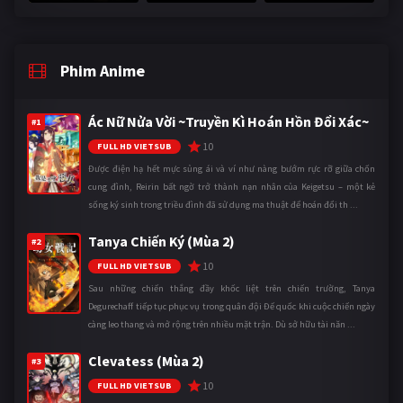
Phim Anime
Ác Nữ Nửa Vời ~Truyền Kì Hoán Hồn Đổi Xác~
#1
10
FULL HD VIETSUB
Được điện hạ hết mực sủng ái và ví như nàng bướm rực rỡ giữa chốn
cung đình, Reirin bất ngờ trở thành nạn nhân của Keigetsu – một kẻ
sống ký sinh trong triều đình đã sử dụng ma thuật để hoán đổi th ...
Tanya Chiến Ký (Mùa 2)
#2
10
FULL HD VIETSUB
Sau những chiến thắng đầy khốc liệt trên chiến trường, Tanya
Degurechaff tiếp tục phục vụ trong quân đội Đế quốc khi cuộc chiến ngày
càng leo thang và mở rộng trên nhiều mặt trận. Dù sở hữu tài năn ...
Clevatess (Mùa 2)
#3
10
FULL HD VIETSUB