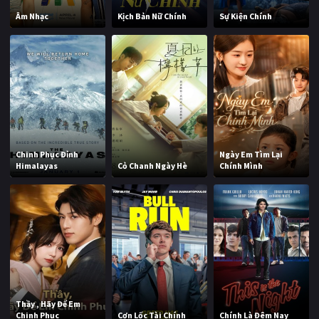
Âm Nhạc
Kịch Bản Nữ Chính
Sự Kiện Chính
Chinh Phục Đỉnh
Ngày Em Tìm Lại
Himalayas
Cỏ Chanh Ngày Hè
Chính Mình
Thầy , Hãy Để Em
Chinh Phục
Cơn Lốc Tài Chính
Chính Là Đêm Nay