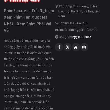
22 đường Châu Long, P. Trúc
PhimFun.net - Trải Nghiệm
Bạch, Q. Ba Đình, Hà Nội, Việt
Nam
Xem Phim Fun Mượt Mà
Hotline: 0985646233
Nhất - Xem Phim Phải Vui
Vẻ
Email:
admin@phimfun.net
Telegram:
@golden885
Hoạt động với mục tiêu mang lại
những giây phút giải trí tuyệt vời,
PhimFun tự hào là điểm đến quen
thuộc của cộng đồng yêu điện ảnh.
Tại đây, hệ thống được tối ưu hóa
trên hạ tầng mạnh mẽ để đảm bảo
trải nghiệm xem phim fun của bạn
luôn đạt tốc độ tải cực nhanh và
chất lượng hiển thị sắc nét nhất. Dù
bạn gọi chúng tôi là PhimFun hay
Phim Fun, PhimFun.net vẫn luôn
cam kết mang đến những bộ phim