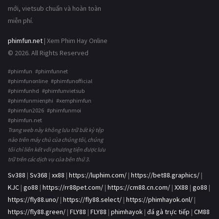
mới, vietsub chuẩn và hoàn toàn
miễn phí.
phimfun.net
| Xem Phim Hay Online
© 2026. All Rights Reserved
#phimfun #phimfunnet
#phimfunonline #phimfunofficial
#phimfunhd #phimfunvietsub
#phimfunmienphi #xemphimfun
#phimfun2026 #phimfunmoi
#phimfun.net
Trang web này không lưu trữ bất kỳ tệp
nào trên máy chủ của chúng tôi, chúng
tôi chỉ liên kết với phương tiện được lưu
trữ trên các dịch vụ của bên thứ 3.
Sv388
|
Sv368
|
xx88
|
https://luphim.com/
|
https://bet88.graphics/
|
KJC
|
go88
|
https://rr88pet.com/
|
https://cm88.cn.com/
|
XX88
|
go88
|
https://fly88.uno/
|
https://fly88.select/
|
https://phimhayok.onl/
|
https://fly88.green/
|
FLY88
|
FLY88
|
phimhayok
|
đá gà trực tiếp
|
CM88