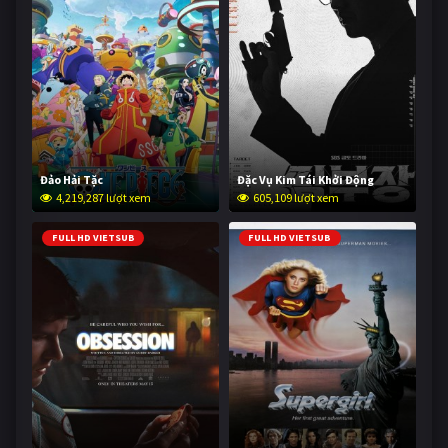
Đảo Hải Tặc
Đặc Vụ Kim Tái Khởi Động
4,219,287 lượt xem
605,109 lượt xem
FULL HD VIETSUB
FULL HD VIETSUB