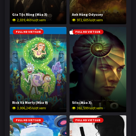
Gia Tộc Rồng (Mùa 3)
Anh Hùng Odyssey
2,039,469 lượt xem
972,605 lượt xem
FULL HD VIETSUB
FULL HD VIETSUB
Rick Và Morty (Mùa 9)
Silo (Mùa 3)
3,006,245 lượt xem
382,599 lượt xem
FULL HD VIETSUB
FULL HD VIETSUB