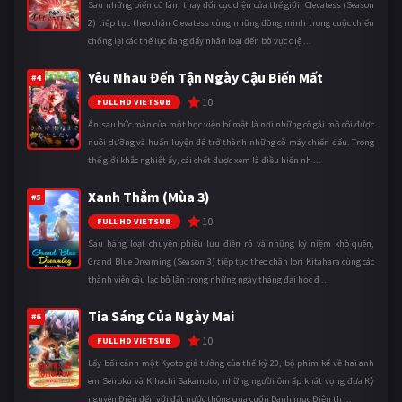
Sau những biến cố làm thay đổi cục diện của thế giới, Clevatess (Season
2) tiếp tục theo chân Clevatess cùng những đồng minh trong cuộc chiến
chống lại các thế lực đang đẩy nhân loại đến bờ vực diệ ...
Yêu Nhau Đến Tận Ngày Cậu Biến Mất
#4
10
FULL HD VIETSUB
Ẩn sau bức màn của một học viện bí mật là nơi những cô gái mồ côi được
nuôi dưỡng và huấn luyện để trở thành những cỗ máy chiến đấu. Trong
thế giới khắc nghiệt ấy, cái chết được xem là điều hiển nh ...
Xanh Thẳm (Mùa 3)
#5
10
FULL HD VIETSUB
Sau hàng loạt chuyến phiêu lưu điên rồ và những kỷ niệm khó quên,
Grand Blue Dreaming (Season 3) tiếp tục theo chân Iori Kitahara cùng các
thành viên câu lạc bộ lặn trong những ngày tháng đại học đ ...
Tia Sáng Của Ngày Mai
#6
10
FULL HD VIETSUB
Lấy bối cảnh một Kyoto giả tưởng của thế kỷ 20, bộ phim kể về hai anh
em Seiroku và Kihachi Sakamoto, những người ôm ấp khát vọng đưa Kỷ
nguyên Điện đến với đất nước thông qua cuốn Danh mục Điện th ...