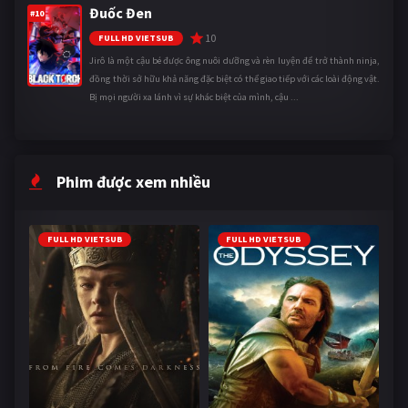
Đuốc Đen
#10
10
FULL HD VIETSUB
Jirô là một cậu bé được ông nuôi dưỡng và rèn luyện để trở thành ninja,
đồng thời sở hữu khả năng đặc biệt có thể giao tiếp với các loài động vật.
Bị mọi người xa lánh vì sự khác biệt của mình, cậu ...
Phim được xem nhiều
FULL HD VIETSUB
FULL HD VIETSUB