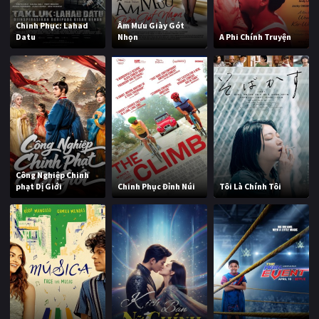
Chinh Phục: Lahad
Âm Mưu Giày Gót
Datu
Nhọn
A Phi Chính Truyện
Công Nghiệp Chinh
phạt Dị Giới
Chinh Phục Đỉnh Núi
Tôi Là Chính Tôi