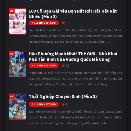
100 Cô Bạn Gái Yêu Bạn Rất Rất Rất Rất Rất
#7
Nhiều (Mùa 3)
10
FULL HD VIETSUB
Sau khi trải qua 100 lần thất tình suốt những năm trung học cơ sở,
Rentaro Aijo quyết định đến một ngôi đền để cầu mong tìm được bạn gái
khi bước vào cấp ba. Lời cầu nguyện của cậu được Thần Tình Y ...
Hậu Phương Mạnh Nhất Thế Giới - Nhà Khai
#8
Phá Tân Binh Của Vương Quốc Mê Cung
10
FULL HD VIETSUB
Atobe Arihito, một nhân viên văn phòng luôn cống hiến hết mình cho
công việc, bất ngờ gặp tai nạn và được chuyển sinh đến dị giới mang tên
Vương quốc Mê Cung. Tại đây, anh trở thành một mạo hiểm gi ...
Thất Nghiệp Chuyển Sinh (Mùa 3)
#9
5
FULL HD VIETSUB
Sau những biến cố làm thay đổi cuộc đời, Rudeus Greyrat tiếp tục bước
vào một hành trình mới để trưởng thành cả về sức mạnh lẫn tinh thần.
Khi đối mặt với những thử thách ngày càng khắc nghiệt, anh ...