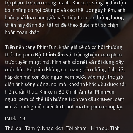
tội phạm trở nên mong manh. Khi cuộc sống bị đảo lộn
bởi những cơ hội bất ngờ và các thế lực nguy hiểm, anh
Giật gân
Gia đình
buộc phải lựa chọn giữa việc tiếp tục con đường lương
Bí ẩn
Lịch sử
thiện hay đánh đổi tất cả để theo đuổi một số phận
hoàn toàn khác.
Viễn Tây
Tiểu sử
GameShow
DramaTV
Trên nền tảng
PhimFun
, khán giả sẽ có cơ hội thưởng
thức bộ phim
Bộ Chỉnh Âm
với trải nghiệm xem phim
QUỐC GIA
trực tuyến mượt mà, hình ảnh sắc nét và nội dung đầy
cuốn hút. Bộ phim không chỉ mang đến những tình tiết
Âu - Mỹ
Trung Quốc - Hồng Kông
hấp dẫn mà còn đưa người xem bước vào một thế giới
điện ảnh sống động, nơi mỗi khoảnh khắc đều được tái
Hàn Quốc
Nhật Bản
hiện chân thực. Khi xem Bộ Chỉnh Âm tại PhimFun,
Ấn Độ
Việt Nam
người xem có thể tận hưởng trọn vẹn câu chuyện, cảm
xúc và những diễn biến kịch tính mà bộ phim mang lại.
Tổng hợp
IMDb:
7.3
CẬP NHẬT
Thể loại:
Tâm lý
Nhạc kịch
Tội phạm - Hình sự
Tình