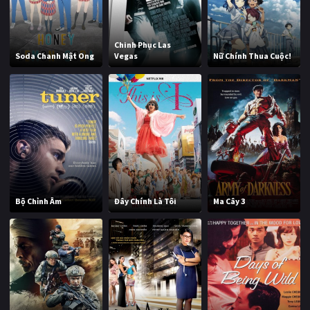
Chinh Phục Las
Soda Chanh Mật Ong
Vegas
Nữ Chính Thua Cuộc!
Bộ Chỉnh Âm
Đây Chính Là Tôi
Ma Cây 3