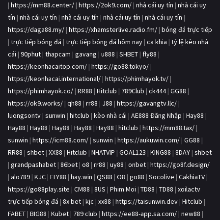
|
https://mm88.center/
|
https://2ok9.com/
|
nhà cái uy tín
|
nhà cái uy
tín
|
nhà cái uy tín
|
nhà cái uy tín
|
nhà cái uy tín
|
nhà cái uy tín
|
https://daga88.my/
|
https://xhamsterlive.radio.fm/
|
bóng đá trực tiếp
|
trực tiếp bóng đá
|
trực tiếp bóng đá hôm nay
|
ca khia
|
tỷ lệ kèo nhà
cái
|
90phut
|
thapcam
|
gavang
|
u888
|
SHBET
|
fly88
|
https://keonhacaitop.com/
|
https://go88.tokyo/
|
https://keonhacai.international/
|
https://phimhayok.tv/
|
https://phimhayok.co/
|
RR88
|
Hitclub
|
789Club
|
ck444
|
GG88
|
https://ok9.works/
|
qh88
|
rr88
|
J88
|
https://gavangtv.llc/
|
luongsontv
|
sunwin
|
hitclub
|
kèo nhà cái
|
AE888 Đăng Nhập
|
Hay88
|
Hay88
|
Hay88
|
Hay88
|
Hay88
|
Hay88
|
hitclub
|
https://mm88.tax/
|
sunwin
|
https://icm88.com/
|
sunwin
|
https://aukuwin.com/
|
GG88
|
RR88
|
shbet
|
XX88
|
Hitclub
|
NHATVIP
|
GOAL123
|
KING88
|
8DAY
|
shbet
|
grandpashabet
|
86bet
|
o8
|
rr88
|
uy88
|
onbet
|
https://go8f.design/
|
alo789
|
KJC
|
FLY88
|
hay.win
|
QS88
|
O8
|
go88
|
Socolive
|
CakhiaTV
|
https://go88play.site
|
CM88
|
8US
|
Phim Moi
|
TD88
|
TD88
|
xoilactv
trực tiếp bóng đá
|
8x bet
|
kjc
|
xx88
|
https://taisunwin.dev
|
Hitclub
|
FABET
|
BIG88
|
Kubet
|
789 club
|
https://ee88-app.sa.com/
|
new88
|