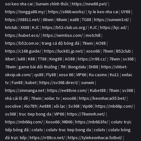
soi keo nha cai
|
Sunwin chính thức
|
https://new88.pet/
|
https://tongga88.my/
|
https://s666.works/
|
ty le keo nha cai
|
UY88
|
https://tt8811.net/
|
68win
|
68win
|
ea88
|
TG88
|
https://sunwin3.nl/
|
hitclub
|
XX88
|
KJC
|
https://b52-club.us.org/
|
KJC
|
https://kjc.ad/
|
https://kubet.eco/
|
https://xemtiso.com/
|
motchill
|
https://b52com.io
|
trang cá độ bóng đá
|
78win
|
AO88
|
https://c168.guide/
|
https://luck81.jp.net/
|
xoso66
|
78win
|
B52club
|
Xibet
|
lu88
|
K88
|
TT88
|
King88
|
AO88
|
https://rr88.cz/
|
78win
|
sv368
|
78win
|
game bài đổi thưởng
|
7M
|
Bongdalu
|
DH88
|
https://shbet-
okvip.uk.com/
|
qs88
|
Fly88
|
xoso 66
|
VIP66
|
Ku casino
|
Ku11
|
xoilac
tv
|
Fun88
|
kubet
|
https://sv368.direct/
|
sunwin
|
https://zinmanga.net
|
https://ee88vie.com/
|
Kubet88
|
78win
|
sv368
|
nhà cái lô đề
|
78win
|
xoilac tv
|
xoso66
|
https://keonhacai55.bet/
|
socolive
|
Alo789
|
Ae888
|
xôi lạc
|
Sv368
|
Vip66
|
https://mb66p.com/
|
sv368
|
truc tiep bong da
|
VIP66
|
https://78winnh.net/
|
https://mb66q.com/
|
Xoso66
|
MB66
|
https://mb66.life/
|
colatv trực
tiếp bóng đá
|
colatv
|
colatv truc tiep bong da
|
colatv
|
colatv bóng
đá trực tiếp
|
https://rr88co.net/
|
https://tylekeonhacai.futbol/
|