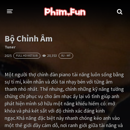
THỂ LOẠI
Bộ Chỉnh Âm
Thần thoại - Cổ trang
Hành động
Tuner
2025
20,353
FULL HD VIETSUB
ÂU - MỸ
Tâm lý
Chiến tranh
Võ thuật - Kiếm hiệp
Nhạc kịch
Một người thợ chỉnh đàn piano tài năng luôn sống bằng
sự tỉ mỉ, kiên nhẫn và đôi tai nhạy bén với từng âm
Kinh dị
Tội phạm - Hình sự
thanh nhỏ nhất. Thế nhưng, chính những kỹ năng tưởng
Phiêu lưu
Hài hước
chừng chỉ phục vụ cho âm nhạc ấy lại vô tình giúp anh
phát hiện mình sở hữu một năng khiếu hiếm có: mở
Viễn tưởng
Khoa học - Tài liệu
khóa và phá két sắt với độ chính xác đáng kinh
Hoạt hình
Thể thao
ngạc.Khả năng đặc biệt này nhanh chóng kéo anh vào
một thế giới đầy cám dỗ, nơi ranh giới giữa tài năng và
Tình cảm - Lãng mạn
Kỳ ảo