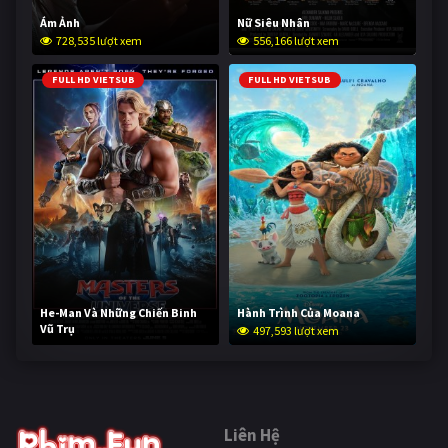
Ám Ảnh
Nữ Siêu Nhân
728,535 lượt xem
556,166 lượt xem
FULL HD VIETSUB
FULL HD VIETSUB
He-Man Và Những Chiến Binh
Hành Trình Của Moana
Vũ Trụ
497,593 lượt xem
246,938 lượt xem
Liên Hệ